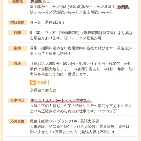
富士市
静岡県
勤務地
富士駅から---分／柚木(身延線)駅から---分／新富士(
)
静岡県
駅から---分／竪堀駅から---分／富士川駅から---分
月～金（週休2日制）
曜日頻度
8：30～17：30（実働8時間）※勤務時間は就業先により異な
時間
る場合があります。◎フレックス勤務が可…
長期（期間を定めない雇用契約を当社と結びます）派遣先が
期間
変わっても雇用は継続！
月給22万5,000円～50万円＋地域／住宅手当＋残業代 ※残
時給
業代は全額支給します。 ※各種手当あり ※経験・年齢・能
力等を考慮して加給・優遇します。
交通費
交通費全額支給
テクニカルサポート・ヘルプデスク
仕事内容
＜縁の下の力持ち！企業の情報システム部門を支える＞早さ
よりも正確さが求められるお仕事です。コツコツ丁…
職種未経験OK / ブランクOK / 英語力不要
応募資格
＜未経験、第二新卒OK！＞社会人経験、業界経験、資格は
問いません！※高卒以上の方（勉強内容は不問）▼…