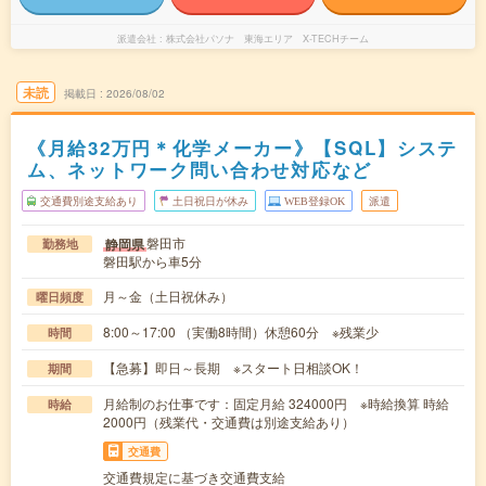
派遣会社
株式会社パソナ 東海エリア X-TECHチーム
未読
掲載日
2026/08/02
《月給32万円＊化学メーカー》【SQL】システ
ム、ネットワーク問い合わせ対応など
交通費別途支給あり
土日祝日が休み
WEB登録OK
派遣
磐田市
静岡県
勤務地
磐田駅から車5分
月～金（土日祝休み）
曜日頻度
8:00～17:00 （実働8時間）休憩60分 ※残業少
時間
【急募】即日～長期 ※スタート日相談OK！
期間
月給制のお仕事です：固定月給 324000円 ※時給換算 時給
時給
2000円（残業代・交通費は別途支給あり）
交通費
交通費規定に基づき交通費支給