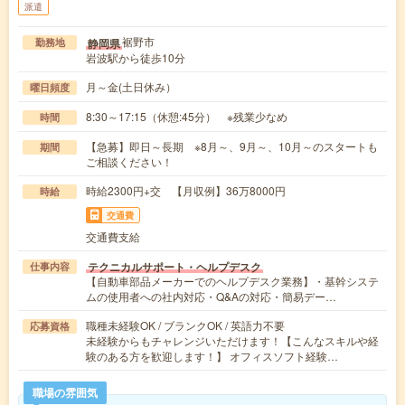
派遣
裾野市
静岡県
勤務地
岩波駅から徒歩10分
月～金(土日休み）
曜日頻度
8:30～17:15（休憩:45分） ※残業少なめ
時間
【急募】即日～長期 ※8月～、9月～、10月～のスタートも
期間
ご相談ください！
時給2300円+交 【月収例】36万8000円
時給
交通費
交通費支給
テクニカルサポート・ヘルプデスク
仕事内容
【自動車部品メーカーでのヘルプデスク業務】・基幹システ
ムの使用者への社内対応・Q&Aの対応・簡易デー…
職種未経験OK / ブランクOK / 英語力不要
応募資格
未経験からもチャレンジいただけます！【こんなスキルや経
験のある方を歓迎します！】 オフィスソフト経験…
職場の雰囲気