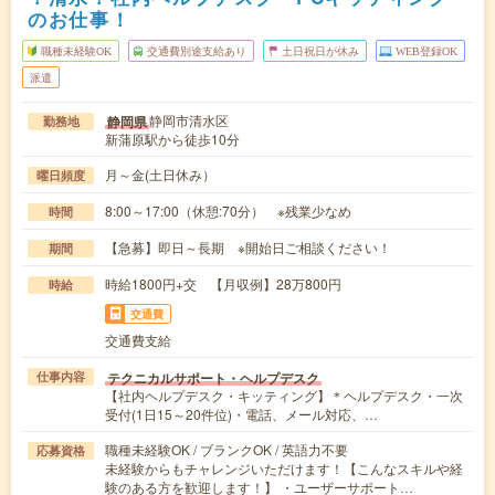
のお仕事！
職種未経験OK
交通費別途支給あり
土日祝日が休み
WEB登録OK
派遣
静岡市清水区
静岡県
勤務地
新蒲原駅から徒歩10分
月～金(土日休み）
曜日頻度
8:00～17:00（休憩:70分） ※残業少なめ
時間
【急募】即日～長期 ※開始日ご相談ください！
期間
時給1800円+交 【月収例】28万800円
時給
交通費
交通費支給
テクニカルサポート・ヘルプデスク
仕事内容
【社内ヘルプデスク・キッティング】＊ヘルプデスク・一次
受付(1日15～20件位)・電話、メール対応、…
職種未経験OK / ブランクOK / 英語力不要
応募資格
未経験からもチャレンジいただけます！【こんなスキルや経
験のある方を歓迎します！】 ・ユーザーサポート…