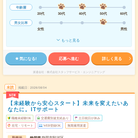
年齢層
20代
30代
40代
50代
60代
男女比率
女性
男性
もっと見る
気になる!
応募へ進む
詳しく見る
派遣会社
株式会社スタッフサービス・エンジニアリング
未読
掲載日
2026/08/04
NEW
【未経験から安心スタート】未来を変えたいあ
なたに。ITサポート
職種未経験OK
交通費別途支給あり
土日祝日が休み
在宅・リモート
WEB登録OK
無期雇用派遣
静岡市駿河区
静岡県
勤務地