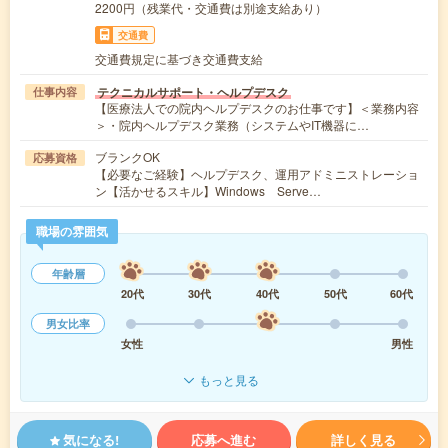
2200円（残業代・交通費は別途支給あり）
交通費
交通費規定に基づき交通費支給
テクニカルサポート・ヘルプデスク
仕事内容
【医療法人での院内ヘルプデスクのお仕事です】＜業務内容
＞・院内ヘルプデスク業務（システムやIT機器に…
ブランクOK
応募資格
【必要なご経験】ヘルプデスク、運用アドミニストレーショ
ン【活かせるスキル】Windows Serve…
職場の雰囲気
年齢層
20代
30代
40代
50代
60代
男女比率
女性
男性
もっと見る
気になる!
応募へ進む
詳しく見る