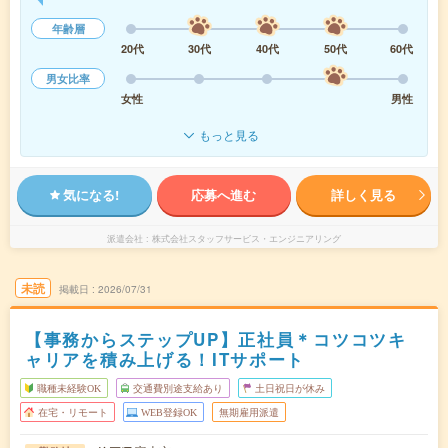
年齢層
20代
30代
40代
50代
60代
男女比率
女性
男性
もっと見る
気になる!
応募へ進む
詳しく見る
派遣会社
株式会社スタッフサービス・エンジニアリング
未読
掲載日
2026/07/31
【事務からステップUP】正社員＊コツコツキ
ャリアを積み上げる！ITサポート
職種未経験OK
交通費別途支給あり
土日祝日が休み
在宅・リモート
WEB登録OK
無期雇用派遣