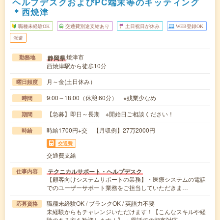
ヘルプデスクおよびPC端末等のキッティング
＊西焼津
職種未経験OK
交通費別途支給あり
土日祝日が休み
WEB登録OK
派遣
焼津市
静岡県
勤務地
西焼津駅から徒歩10分
月～金(土日休み）
曜日頻度
9:00～18:00（休憩:60分） ※残業少なめ
時間
【急募】即日～長期 ※開始日ご相談ください！
期間
時給1700円+交 【月収例】27万2000円
時給
交通費
交通費支給
テクニカルサポート・ヘルプデスク
仕事内容
【顧客向けシステムサポートの業務】・医療システムの電話
でのユーザーサポート業務をご担当していただきま…
職種未経験OK / ブランクOK / 英語力不要
応募資格
未経験からもチャレンジいただけます！【こんなスキルや経
験のある方を歓迎します！】 ・電話での顧客対応…