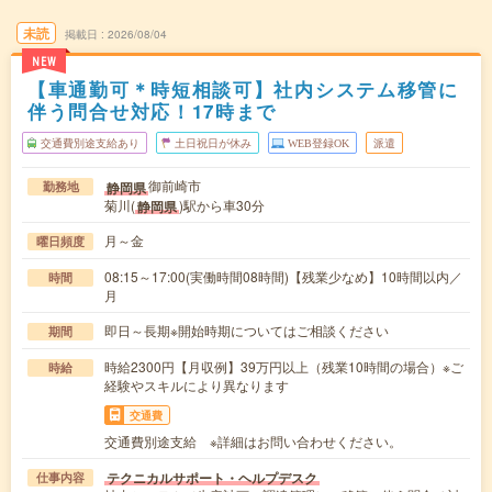
未読
掲載日
2026/08/04
NEW
【車通勤可＊時短相談可】社内システム移管に
伴う問合せ対応！17時まで
交通費別途支給あり
土日祝日が休み
WEB登録OK
派遣
御前崎市
静岡県
勤務地
菊川(
)駅から車30分
静岡県
月～金
曜日頻度
08:15～17:00(実働時間08時間)【残業少なめ】10時間以内／
時間
月
即日～長期※開始時期についてはご相談ください
期間
時給2300円【月収例】39万円以上（残業10時間の場合）※ご
時給
経験やスキルにより異なります
交通費
交通費別途支給 ※詳細はお問い合わせください。
テクニカルサポート・ヘルプデスク
仕事内容