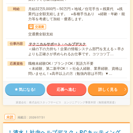
月給22万5,000円～50万円＋地域／住宅手当＋残業代 ※残
時給
業代は全額支給します。 ※各種手当あり ※経験・年齢・能
力等を考慮して加給・優遇します。
交通費
交通費全額支給
テクニカルサポート・ヘルプデスク
仕事内容
＜縁の下の力持ち！企業の情報システム部門を支える＞早さ
よりも正確さが求められるお仕事です。コツコツ丁…
職種未経験OK / ブランクOK / 英語力不要
応募資格
＜未経験、第二新卒OK！＞社会人経験、業界経験、資格は
問いません！※高卒以上の方（勉強内容は不問）▼…
気になる!
応募へ進む
詳しく見る
派遣会社
株式会社スタッフサービス エンジニアリング事業本部（無期雇用派遣）
未読
掲載日
2026/07/31
！清水！社内ヘルプデスク・PCキッティング