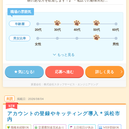
職場の雰囲気
年齢層
20代
30代
40代
50代
60代
男女比率
女性
男性
もっと見る
気になる!
応募へ進む
詳しく見る
派遣会社
株式会社スタッフサービス・エンジニアリング
未読
掲載日
2026/08/04
NEW
アカウントの登録やキッティング導入＊浜松市
内
職種未経験OK
交通費別途支給あり
土日祝日が休み
WEB登録OK