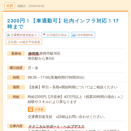
未読
掲載日
2026/08/02
2300円！【車通勤可】社内インフラ対応！17
時まで
交通費別途支給あり
土日祝日が休み
WEB登録OK
正社員への紹介予定派遣
静岡市駿河区
静岡県
勤務地
用宗駅から車3分
月～金
曜日頻度
08:30～17:00(実働時間07時間30分)
時間
【急募】即日～長期※開始時期についてはご相談ください
期間
時給2300円【月収例】43万円以上（残業30時間の場合）※ご
時給
経験やスキルにより異なります
交通費
交通費別途支給 ※詳細はお問い合わせください。
テクニカルサポート・ヘルプデスク
仕事内容
入社者のPCキッティングを中心とした社内インフラ対応を