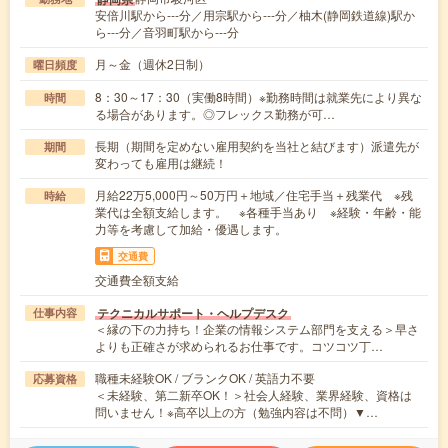
安倍川駅から---分／用宗駅から---分／柚木(静岡鉄道線)駅か
ら---分／音羽町駅から---分
月～金（週休2日制）
曜日頻度
8：30～17：30（実働8時間）※勤務時間は就業先により異な
時間
る場合があります。◎フレックス勤務が可…
長期（期間を定めない雇用契約を当社と結びます）派遣先が
期間
変わっても雇用は継続！
月給22万5,000円～50万円＋地域／住宅手当＋残業代 ※残
時給
業代は全額支給します。 ※各種手当あり ※経験・年齢・能
力等を考慮して加給・優遇します。
交通費
交通費全額支給
テクニカルサポート・ヘルプデスク
仕事内容
＜縁の下の力持ち！企業の情報システム部門を支える＞早さ
よりも正確さが求められるお仕事です。コツコツ丁…
職種未経験OK / ブランクOK / 英語力不要
応募資格
＜未経験、第二新卒OK！＞社会人経験、業界経験、資格は
問いません！※高卒以上の方（勉強内容は不問）▼…