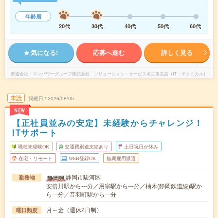
年齢層
20代
30代
40代
50代
60代
気になる!
応募へ進む
詳しく見る
派遣会社
マンパワーグループ株式会社 ソリューション・サービス名古屋支店（IT・テクニカル）
未読
掲載日
2026/08/05
NEW
【正社員並みの安定】未経験からチャレンジ！
ITサポート
職種未経験OK
交通費別途支給あり
土日祝日が休み
在宅・リモート
WEB登録OK
無期雇用派遣
静岡市駿河区
静岡県
勤務地
安倍川駅から---分／用宗駅から---分／柚木(静岡鉄道線)駅か
ら---分／音羽町駅から---分
月～金（週休2日制）
曜日頻度