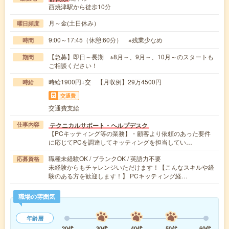
西焼津駅から徒歩10分
月～金(土日休み）
曜日頻度
9:00～17:45（休憩:60分） ※残業少なめ
時間
【急募】即日～長期 ※8月～、9月～、10月～のスタートも
期間
ご相談ください！
時給1900円+交 【月収例】29万4500円
時給
交通費
交通費支給
テクニカルサポート・ヘルプデスク
仕事内容
【PCキッティング等の業務】・顧客より依頼のあった要件
に応じてPCを調達してキッティングを担当してい…
職種未経験OK / ブランクOK / 英語力不要
応募資格
未経験からもチャレンジいただけます！【こんなスキルや経
験のある方を歓迎します！】 PCキッティング経…
職場の雰囲気
年齢層
20代
30代
40代
50代
60代