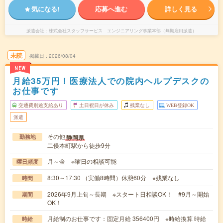
気になる!
応募へ進む
詳しく見る
派遣会社
株式会社スタッフサービス エンジニアリング事業本部（無期雇用派遣）
未読
掲載日
2026/08/04
NEW
月給35万円！医療法人での院内ヘルプデスクの
お仕事です
交通費別途支給あり
土日祝日が休み
残業なし
WEB登録OK
派遣
その他
静岡県
勤務地
二俣本町駅から徒歩9分
月～金 ※曜日の相談可能
曜日頻度
8:30～17:30 （実働8時間）休憩60分 ※残業なし
時間
2026年9月上旬～長期 ※スタート日相談OK！ #9月～開始
期間
OK！
月給制のお仕事です：固定月給 356400円 ※時給換算 時給
時給