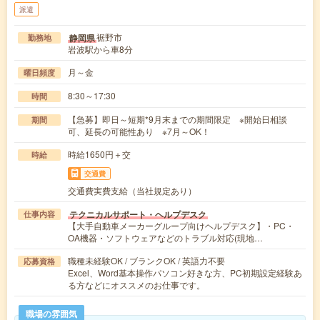
派遣
裾野市
静岡県
勤務地
岩波駅から車8分
月～金
曜日頻度
8:30～17:30
時間
【急募】即日～短期*9月末までの期間限定 ※開始日相談
期間
可、延長の可能性あり ※7月～OK！
時給1650円＋交
時給
交通費
交通費実費支給（当社規定あり）
テクニカルサポート・ヘルプデスク
仕事内容
【大手自動車メーカーグループ向けヘルプデスク】・PC・
OA機器・ソフトウェアなどのトラブル対応(現地…
職種未経験OK / ブランクOK / 英語力不要
応募資格
Excel、Word基本操作パソコン好きな方、PC初期設定経験あ
る方などにオススメのお仕事です。
職場の雰囲気