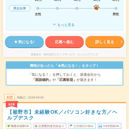
男女比率
女性
男性
もっと見る
気になる!
応募へ進む
詳しく見る
派遣会社
株式会社スタッフサービス・エンジニアリング
興味があったら「★気になる！」をタップ！
「気になる！」を押しておくと、派遣会社から
「面談確約」
や
「応募歓迎」
が届きます！
未読
掲載日
2026/08/06
NEW
【裾野市】未経験OK／パソコン好きな方／ヘ
ルプデスク
職種未経験OK
交通費別途支給あり
土日祝日が休み
WEB登録OK