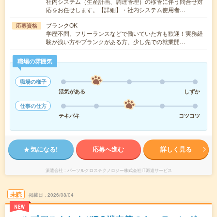
社内システム（生産計画、調達管理）の移管に伴う問合せ対
応をお任せします。【詳細】・社内システム使用者…
ブランクOK
応募資格
学歴不問、フリーランスなどで働いていた方も歓迎！実務経
験が浅い方やブランクがある方、少し先での就業開…
職場の雰囲気
職場の様子
活気がある
しずか
仕事の仕方
テキパキ
コツコツ
気になる!
応募へ進む
詳しく見る
派遣会社
パーソルクロステクノロジー株式会社IT派遣サービス
未読
掲載日
2026/08/04
NEW