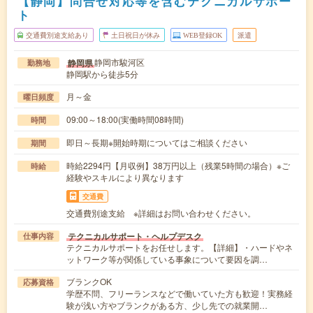
【静岡】問合せ対応等を含むテクニカルサポー
ト
交通費別途支給あり
土日祝日が休み
WEB登録OK
派遣
静岡市駿河区
静岡県
勤務地
静岡駅から徒歩5分
月～金
曜日頻度
09:00～18:00(実働時間08時間)
時間
即日～長期※開始時期についてはご相談ください
期間
時給2294円【月収例】38万円以上（残業5時間の場合）※ご
時給
経験やスキルにより異なります
交通費
交通費別途支給 ※詳細はお問い合わせください。
テクニカルサポート・ヘルプデスク
仕事内容
テクニカルサポートをお任せします。【詳細】・ハードやネ
ットワーク等が関係している事象について要因を調…
ブランクOK
応募資格
学歴不問、フリーランスなどで働いていた方も歓迎！実務経
験が浅い方やブランクがある方、少し先での就業開…