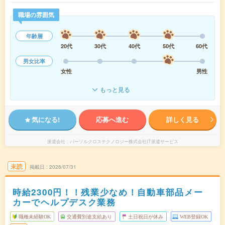
職場の雰囲気
年齢層
20代
30代
40代
50代
60代
男女比率
女性
男性
もっと見る
気になる!
応募へ進む
詳しく見る
派遣会社
パーソルクロステクノロジー株式会社IT派遣サービス
未読
掲載日
2026/07/31
時給2300円！！残業少なめ！自動車部品メー
カーでヘルプデスク業務
職種未経験OK
交通費別途支給あり
土日祝日が休み
WEB登録OK