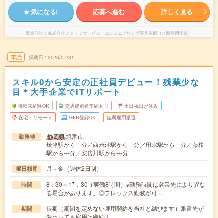
気になる!
応募へ進む
詳しく見る
派遣会社
株式会社スタッフサービス エンジニアリング事業本部（無期雇用派遣）
未読
掲載日
2026/07/31
スキル0から安定の正社員デビュー！残業少な
目＊大手企業でITサポート
職種未経験OK
交通費別途支給あり
土日祝日が休み
在宅・リモート
WEB登録OK
無期雇用派遣
焼津市
静岡県
勤務地
焼津駅から---分／西焼津駅から---分／用宗駅から---分／藤枝
駅から---分／安倍川駅から---分
月～金（週休2日制）
曜日頻度
8：30～17：30（実働8時間）※勤務時間は就業先により異な
時間
る場合があります。◎フレックス勤務が可…
長期（期間を定めない雇用契約を当社と結びます）派遣先が
期間
変わっても雇用は継続！