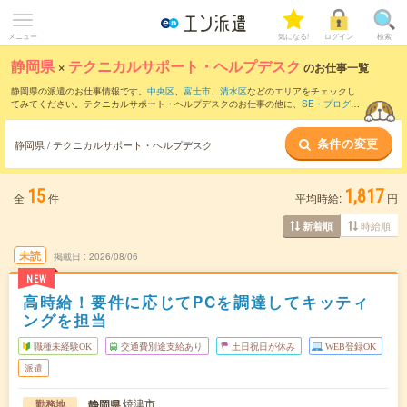
メニュー
気になる!
ログイン
検索
静岡県
×
テクニカルサポート・ヘルプデスク
のお仕事一覧
静岡県の派遣のお仕事情報です。
中央区
、
富士市
、
清水区
などのエリアをチェックし
てみてください。テクニカルサポート・ヘルプデスクのお仕事の他に、
SE・プログラ
マ（ビジネスアプリケーション系）
、
サーバ・ネットワークエンジニア
、
運用管理・
保守
などを取り揃えています。さらに、
短期
・
単発
などの期間や、
職種未経験OK
など
条件の変更
のこだわり条件で絞り込んでいただけます。職種辞典：
テクニカルサポート・ヘルプ
静岡県 / テクニカルサポート・ヘルプデスク
デスクのお仕事とは？とは？
15
1,817
全
件
平均時給:
円
時給順
新着順
未読
掲載日
2026/08/06
NEW
高時給！要件に応じてPCを調達してキッティ
ングを担当
職種未経験OK
交通費別途支給あり
土日祝日が休み
WEB登録OK
派遣
焼津市
静岡県
勤務地