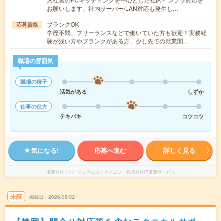
お願いします。社内サーバー/LAN対応も発生し…
ブランクOK
応募資格
学歴不問、フリーランスなどで働いていた方も歓迎！実務経
験が浅い方やブランクがある方、少し先での就業開…
職場の雰囲気
職場の様子
活気がある
しずか
仕事の仕方
テキパキ
コツコツ
気になる!
応募へ進む
詳しく見る
派遣会社
パーソルクロステクノロジー株式会社IT派遣サービス
未読
掲載日
2026/08/02