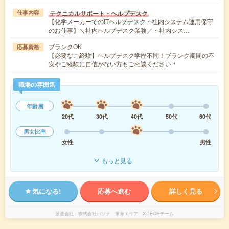
テクニカルサポート・ヘルプデスク
仕事内容
【化学メーカーでのITヘルプデスク・社内システム運用保守
のお仕事】＼社内ヘルプデスク業務／・社内シス…
ブランクOK
応募資格
【必要なご経験】ヘルプデスク学歴不問！ブランク期間の不
安やご経験に自信がない方もご相談ください＊
職場の雰囲気
年齢層
20代
30代
40代
50代
60代
男女比率
女性
男性
もっと見る
気になる!
応募へ進む
詳しく見る
派遣会社
株式会社パソナ 東海エリア X-TECHチーム