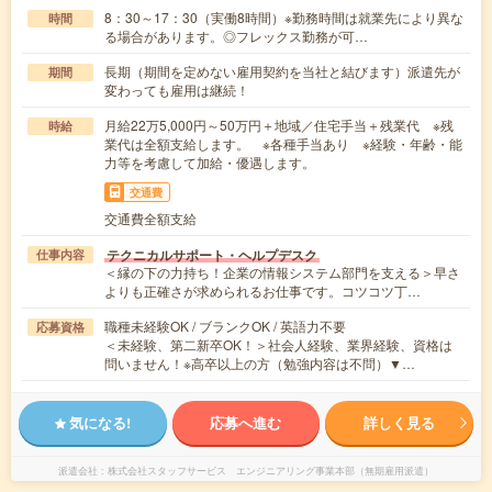
8：30～17：30（実働8時間）※勤務時間は就業先により異な
時間
る場合があります。◎フレックス勤務が可…
長期（期間を定めない雇用契約を当社と結びます）派遣先が
期間
変わっても雇用は継続！
月給22万5,000円～50万円＋地域／住宅手当＋残業代 ※残
時給
業代は全額支給します。 ※各種手当あり ※経験・年齢・能
力等を考慮して加給・優遇します。
交通費
交通費全額支給
テクニカルサポート・ヘルプデスク
仕事内容
＜縁の下の力持ち！企業の情報システム部門を支える＞早さ
よりも正確さが求められるお仕事です。コツコツ丁…
職種未経験OK / ブランクOK / 英語力不要
応募資格
＜未経験、第二新卒OK！＞社会人経験、業界経験、資格は
問いません！※高卒以上の方（勉強内容は不問）▼…
気になる!
応募へ進む
詳しく見る
派遣会社
株式会社スタッフサービス エンジニアリング事業本部（無期雇用派遣）