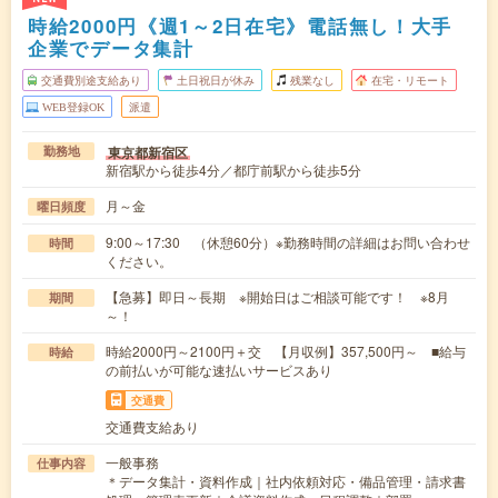
時給2000円《週1～2日在宅》電話無し！大手
企業でデータ集計
交通費別途支給あり
土日祝日が休み
残業なし
在宅・リモート
WEB登録OK
派遣
東京都新宿区
勤務地
新宿駅から徒歩4分／都庁前駅から徒歩5分
月～金
曜日頻度
9:00～17:30 （休憩60分）※勤務時間の詳細はお問い合わせ
時間
ください。
【急募】即日～長期 ※開始日はご相談可能です！ ※8月
期間
～！
時給2000円～2100円＋交 【月収例】357,500円～ ■給与
時給
の前払いが可能な速払いサービスあり
交通費
交通費支給あり
一般事務
仕事内容
＊データ集計・資料作成｜社内依頼対応・備品管理・請求書