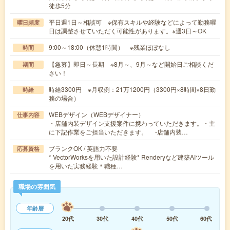
徒歩5分
平日週1日～相談可 ※保有スキルや経験などによって勤務曜
曜日頻度
日は調整させていただく可能性があります。※週3日～OK
9:00～18:00（休憩1時間） ※残業ほぼなし
時間
【急募】即日～長期 ※8月～、9月～など開始日ご相談くだ
期間
さい！
時給3300円 ※月収例：21万1200円（3300円×8時間×8日勤
時給
務の場合）
WEBデザイン（WEBデザイナー）
仕事内容
・店舗内装デザイン支援案件に携わっていただきます。・主
に下記作業をご担当いただきます。 -店舗内装…
ブランクOK / 英語力不要
応募資格
* VectorWorksを用いた設計経験* Renderyなど建築AIツール
を用いた実務経験＊職種…
職場の雰囲気
年齢層
20代
30代
40代
50代
60代