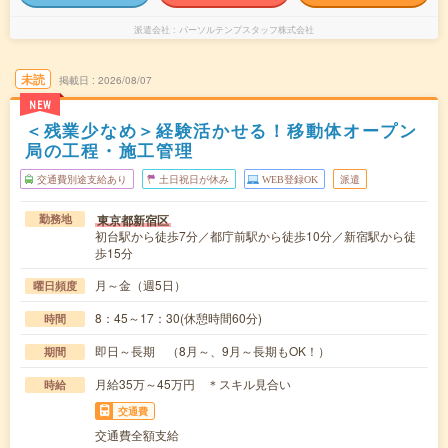
派遣会社
パーソルテンプスタッフ株式会社
未読
掲載日
2026/08/07
NEW
＜残業少なめ＞経験活かせる！移動体オープン
局の工程・施工管理
交通費別途支給あり
土日祝日が休み
WEB登録OK
派遣
東京都新宿区
勤務地
初台駅から徒歩7分／都庁前駅から徒歩10分／新宿駅から徒
歩15分
月～金（週5日）
曜日頻度
8：45～17：30(休憩時間60分)
時間
即日～長期 （8月～、9月～長期もOK！）
期間
月給35万～45万円 ＊スキル見合い
時給
交通費
交通費全額支給