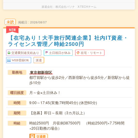
派遣会社
株式会社パソナ X-TECHチーム
未読
掲載日
2026/08/07
NEW
【在宅あり！大手旅行関連企業】社内IT資産・
ライセンス管理／時給2500円
交通費別途支給あり
土日祝日が休み
在宅・リモート
WEB登録OK
派遣
東京都新宿区
勤務地
都庁前駅から徒歩2分／西新宿駅から徒歩5分／新宿駅から徒
歩10分
月～金※土日休み！
曜日頻度
9:00～17:45(実働:7時間45分) (休憩60分)
時間
【急募】即日～長期（3カ月以上）
期間
時給2500円 月収例387500円 （時給2500円×7.75時間
時給
×20日勤務の場合）
交通費