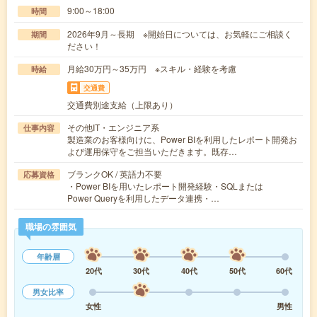
9:00～18:00
時間
2026年9月～長期 ※開始日については、お気軽にご相談く
期間
ださい！
月給30万円～35万円 ※スキル・経験を考慮
時給
交通費
交通費別途支給（上限あり）
その他IT・エンジニア系
仕事内容
製造業のお客様向けに、Power BIを利用したレポート開発お
よび運用保守をご担当いただきます。既存…
ブランクOK / 英語力不要
応募資格
・Power BIを用いたレポート開発経験・SQLまたは
Power Queryを利用したデータ連携・…
職場の雰囲気
年齢層
20代
30代
40代
50代
60代
男女比率
女性
男性