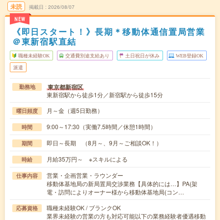
未読
掲載日
2026/08/07
NEW
《即日スタート！》長期＊移動体通信置局営業
＠東新宿駅直結
職種未経験OK
交通費別途支給あり
土日祝日が休み
WEB登録OK
派遣
東京都新宿区
勤務地
東新宿駅から徒歩1分／新宿駅から徒歩15分
月～金（週5日勤務）
曜日頻度
9:00～17:30（実働7.5時間／休憩1時間）
時間
即日～長期 （8月～、9月～ご相談OK！）
期間
月給35万円～ ※スキルによる
時給
営業・企画営業・ラウンダー
仕事内容
移動体基地局の新局置局交渉業務【具体的には…】PA(架
電・訪問によりオーナー様から移動体基地局(コン…
職種未経験OK / ブランクOK
応募資格
業界未経験の営業の方も対応可能以下の業務経験者優遇移動