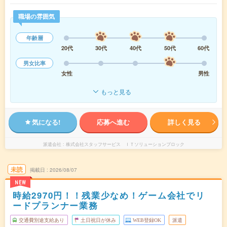
職場の雰囲気
年齢層
20代
30代
40代
50代
60代
男女比率
女性
男性
もっと見る
気になる!
応募へ進む
詳しく見る
派遣会社
株式会社スタッフサービス ＩＴソリューションブロック
未読
掲載日
2026/08/07
NEW
時給2970円！！残業少なめ！ゲーム会社でリ
ードプランナー業務
交通費別途支給あり
土日祝日が休み
WEB登録OK
派遣