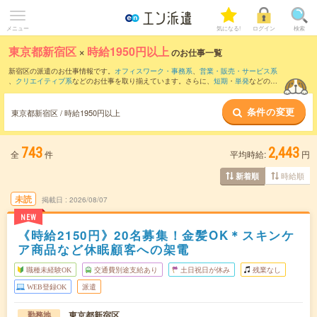
メニュー
気になる!
ログイン
検索
東京都新宿区
×
時給1950円以上
のお仕事一覧
新宿区の派遣のお仕事情報です。
オフィスワーク・事務系
、
営業・販売・サービス系
、
クリエイティブ系
などのお仕事を取り揃えています。さらに、
短期
・
単発
などの期
間や、
職種未経験OK
などのこだわり条件で絞り込んでいただけます。
条件の変更
東京都新宿区 / 時給1950円以上
743
2,443
全
件
平均時給:
円
時給順
新着順
未読
掲載日
2026/08/07
NEW
《時給2150円》20名募集！金髪OK＊スキンケ
ア商品など休眠顧客への架電
職種未経験OK
交通費別途支給あり
土日祝日が休み
残業なし
WEB登録OK
派遣
東京都新宿区
勤務地