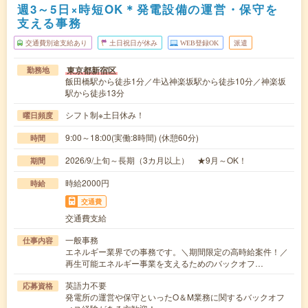
週3～5日×時短OK＊発電設備の運営・保守を
支える事務
交通費別途支給あり
土日祝日が休み
WEB登録OK
派遣
東京都新宿区
勤務地
飯田橋駅から徒歩1分／牛込神楽坂駅から徒歩10分／神楽坂
駅から徒歩13分
シフト制※土日休み！
曜日頻度
9:00～18:00(実働:8時間) (休憩60分)
時間
2026/9/上旬～長期（3カ月以上） ★9月～OK！
期間
時給2000円
時給
交通費
交通費支給
一般事務
仕事内容
エネルギー業界での事務です。＼期間限定の高時給案件！／
再生可能エネルギー事業を支えるためのバックオフ…
英語力不要
応募資格
発電所の運営や保守といったO＆M業務に関するバックオフ