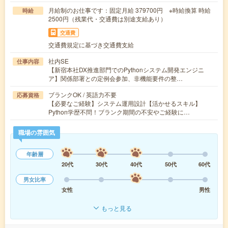
月給制のお仕事です：固定月給 379700円 ※時給換算 時給
時給
2500円（残業代・交通費は別途支給あり）
交通費
交通費規定に基づき交通費支給
社内SE
仕事内容
【新宿本社DX推進部門でのPythonシステム開発エンジニ
ア】関係部署との定例会参加、非機能要件の整…
ブランクOK / 英語力不要
応募資格
【必要なご経験】システム運用設計【活かせるスキル】
Python学歴不問！ブランク期間の不安やご経験に…
職場の雰囲気
年齢層
20代
30代
40代
50代
60代
男女比率
女性
男性
もっと見る