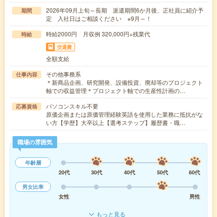
2026年09月上旬～長期 派遣期間6か月後、正社員に紹介予
期間
定 入社日はご相談ください ※9月～！
時給2000円 月収例 320,000円+残業代
時給
交通費
全額支給
その他事務系
仕事内容
＊新商品企画、研究開発、設備投資、廃却等のプロジェクト
軸での収益管理＊プロジェクト軸での生産性計画の…
パソコンスキル不要
応募資格
原価企画または原価管理経験英語を使用した業務に抵抗がな
い方【学歴】大卒以上【選考ステップ】履歴書・職…
職場の雰囲気
年齢層
20代
30代
40代
50代
60代
男女比率
女性
男性
もっと見る