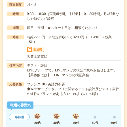
月～金
曜日頻度
9:30～18:30（実働8時間）【残業】10～20時間／月※残業な
時間
しや時短も相談可
即日～長期 ★スタート日はご相談ください！
期間
時給2200円 ☆想定月収39万3200円（8H×20日＋残業
時給
15H）
交通費
実費全額支給
テスト・評価
仕事内容
LINEグループで、LINEマンガの検証作業をお任せします。
【具体的には】・LINEマンガの検証業務…
ブランクOK / 英語力不要
応募資格
◆Webサービスやアプリに関するテスト設計及びテスト実行
の経験※ブランクがある方やこれまでのご経験に…
職場の雰囲気
年齢層
20代
30代
40代
50代
60代