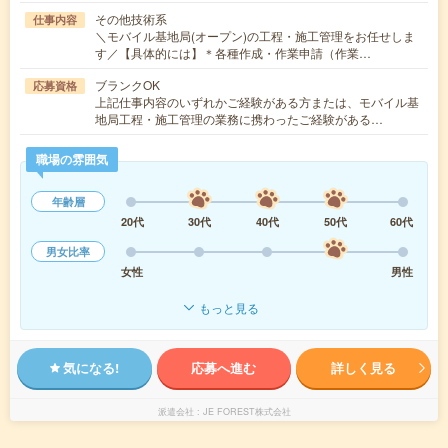
その他技術系
仕事内容
＼モバイル基地局(オープン)の工程・施工管理をお任せしま
す／【具体的には】＊各種作成・作業申請（作業…
ブランクOK
応募資格
上記仕事内容のいずれかご経験がある方または、モバイル基
地局工程・施工管理の業務に携わったご経験がある…
職場の雰囲気
年齢層
20代
30代
40代
50代
60代
男女比率
女性
男性
もっと見る
気になる!
応募へ進む
詳しく見る
派遣会社
JE FOREST株式会社