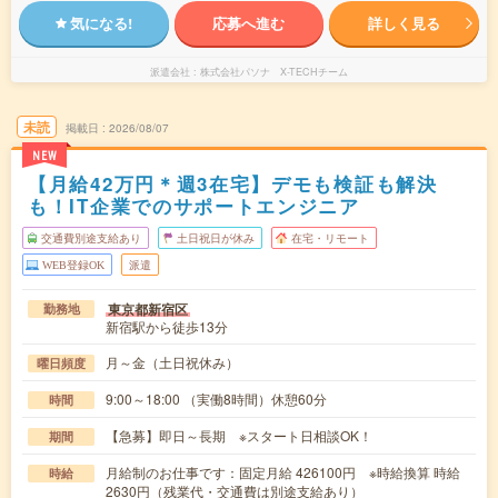
気になる!
応募へ進む
詳しく見る
派遣会社
株式会社パソナ X-TECHチーム
未読
掲載日
2026/08/07
NEW
【月給42万円＊週3在宅】デモも検証も解決
も！IT企業でのサポートエンジニア
交通費別途支給あり
土日祝日が休み
在宅・リモート
WEB登録OK
派遣
東京都新宿区
勤務地
新宿駅から徒歩13分
月～金（土日祝休み）
曜日頻度
9:00～18:00 （実働8時間）休憩60分
時間
【急募】即日～長期 ※スタート日相談OK！
期間
月給制のお仕事です：固定月給 426100円 ※時給換算 時給
時給
2630円（残業代・交通費は別途支給あり）