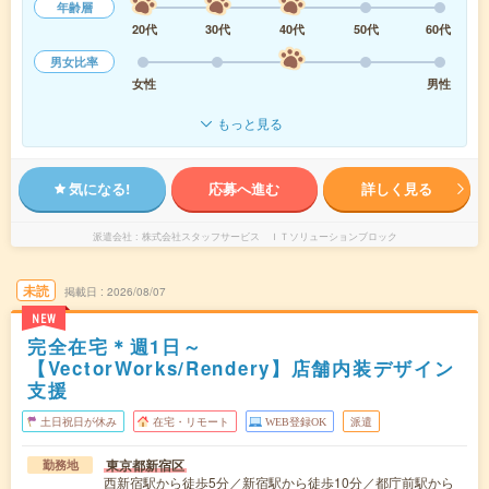
年齢層
20代
30代
40代
50代
60代
男女比率
女性
男性
もっと見る
気になる!
応募へ進む
詳しく見る
派遣会社
株式会社スタッフサービス ＩＴソリューションブロック
未読
掲載日
2026/08/07
NEW
完全在宅＊週1日～
【VectorWorks/Rendery】店舗内装デザイン
支援
土日祝日が休み
在宅・リモート
WEB登録OK
派遣
東京都新宿区
勤務地
西新宿駅から徒歩5分／新宿駅から徒歩10分／都庁前駅から