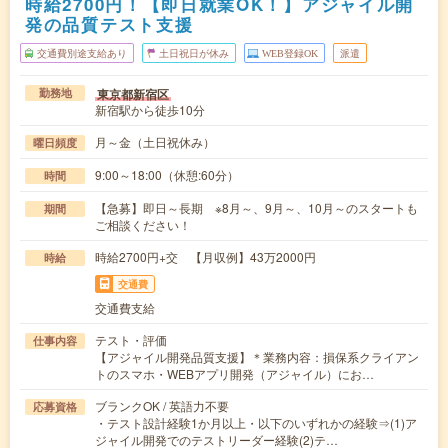
時給2700円！【即日就業OK！】アジャイル開
発の品質テスト支援
交通費別途支給あり
土日祝日が休み
WEB登録OK
派遣
東京都新宿区
勤務地
新宿駅から徒歩10分
月～金（土日祝休み）
曜日頻度
9:00～18:00（休憩:60分）
時間
【急募】即日～長期 ※8月～、9月～、10月～のスタートも
期間
ご相談ください！
時給2700円+交 【月収例】43万2000円
時給
交通費
交通費支給
テスト・評価
仕事内容
【アジャイル開発品質支援】＊業務内容：損保系クライアン
トのスマホ・WEBアプリ開発（アジャイル）にお…
ブランクOK / 英語力不要
応募資格
・テスト設計経験1か月以上・以下のいずれかの経験⇒(1)ア
ジャイル開発でのテストリーダー経験(2)テ…