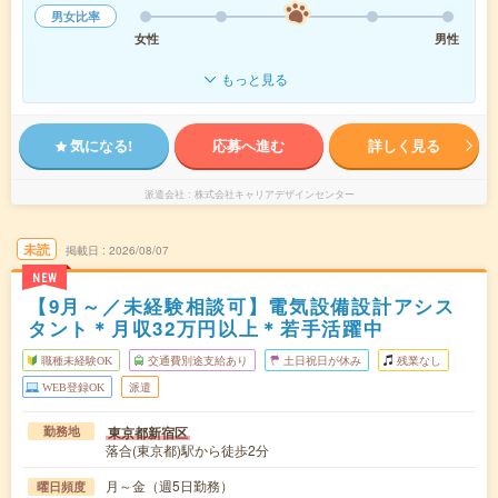
男女比率
女性
男性
もっと見る
気になる!
応募へ進む
詳しく見る
派遣会社
株式会社キャリアデザインセンター
未読
掲載日
2026/08/07
NEW
【9月～／未経験相談可】電気設備設計アシス
タント＊月収32万円以上＊若手活躍中
職種未経験OK
交通費別途支給あり
土日祝日が休み
残業なし
WEB登録OK
派遣
東京都新宿区
勤務地
落合(東京都)駅から徒歩2分
月～金（週5日勤務）
曜日頻度