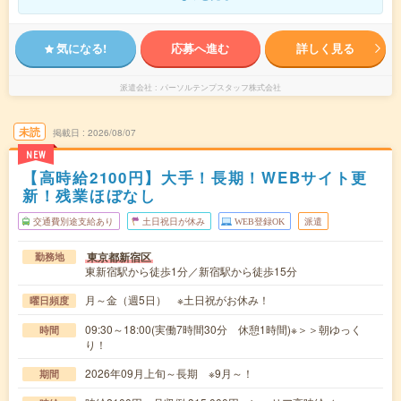
気になる!
応募へ進む
詳しく見る
派遣会社
パーソルテンプスタッフ株式会社
未読
掲載日
2026/08/07
NEW
【高時給2100円】大手！長期！WEBサイト更
新！残業ほぼなし
交通費別途支給あり
土日祝日が休み
WEB登録OK
派遣
東京都新宿区
勤務地
東新宿駅から徒歩1分／新宿駅から徒歩15分
月～金（週5日） ※土日祝がお休み！
曜日頻度
09:30～18:00(実働7時間30分 休憩1時間)※＞＞朝ゆっく
時間
り！
2026年09月上旬～長期 ※9月～！
期間