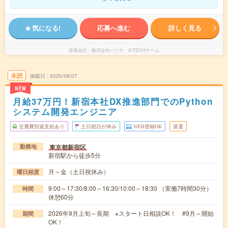
気になる!
応募へ進む
詳しく見る
派遣会社
株式会社パソナ X-TECHチーム
未読
掲載日
2026/08/07
NEW
月給37万円！新宿本社DX推進部門でのPython
システム開発エンジニア
交通費別途支給あり
土日祝日が休み
WEB登録OK
派遣
東京都新宿区
勤務地
新宿駅から徒歩5分
月～金（土日祝休み）
曜日頻度
9:00～17:30/8:00～16:30/10:00～18:30 （実働7時間30分）
時間
休憩60分
2026年9月上旬～長期 ※スタート日相談OK！ #9月～開始
期間
OK！