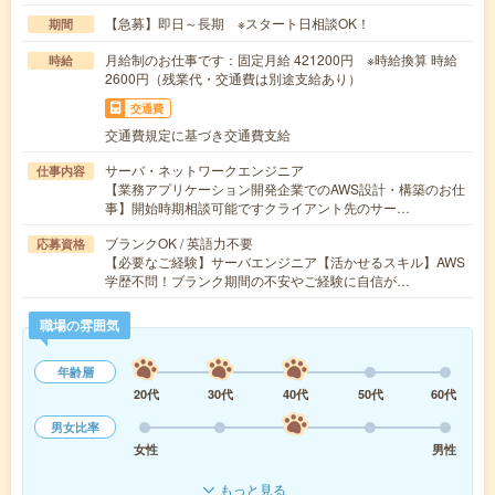
【急募】即日～長期 ※スタート日相談OK！
期間
月給制のお仕事です：固定月給 421200円 ※時給換算 時給
時給
2600円（残業代・交通費は別途支給あり）
交通費
交通費規定に基づき交通費支給
サーバ・ネットワークエンジニア
仕事内容
【業務アプリケーション開発企業でのAWS設計・構築のお仕
事】開始時期相談可能ですクライアント先のサー…
ブランクOK / 英語力不要
応募資格
【必要なご経験】サーバエンジニア【活かせるスキル】AWS
学歴不問！ブランク期間の不安やご経験に自信が…
職場の雰囲気
年齢層
20代
30代
40代
50代
60代
男女比率
女性
男性
もっと見る