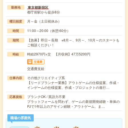
東京都新宿区
勤務地
都庁前駅から徒歩8分
月～金（土日祝休み）
曜日頻度
11:00～20:00（休憩:60分）
時間
【急募】即日～長期 ※8月～、9月～、10月～のスタートも
期間
ご相談ください！
時給2970円+交 【月収例】47万5200円
時給
交通費
交通費支給
その他クリエイティブ系
仕事内容
【リードプランナー業務】アウトゲームの仕様提案、作成・
インゲームの仕様提案、作成・プロジェクトの進行…
ブランクOK / 英語力不要
応募資格
プラットフォームを問わず、ゲームの新規開発経験・単体の
PJで1年以上のアサイン経験・アウトゲーム、ま…
職場の雰囲気