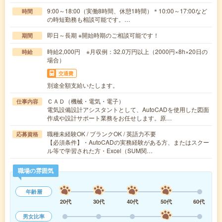
9:00～18:00（実働8時間、休憩1時間）＊10:00～17:00など
時間
の時短勤務も相談可能です。…
即日～長期 ※開始時期のご相談可能です！
期間
時給2,000円 ※月収例：32.0万円以上（2000円×8h×20日の
時給
場合）
交通費
別途全額支給いたします。
ＣＡＤ（機械・電気・電子）
仕事内容
電気設備設計アシスタントとして、AutoCADを使用した図面
作成や設計サポート業務をお任せします。原…
職種未経験OK / ブランクOK / 英語力不要
応募資格
【必須条件】・AutoCADの実務経験がある方、またはスクー
ル等で学習された方・Excel（SUM関…
職場の雰囲気
年齢層
20代
30代
40代
50代
60代
男女比率