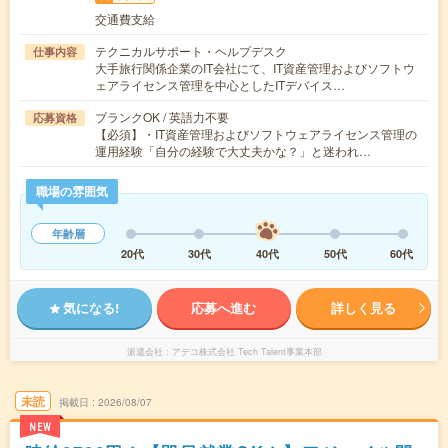
交通費支給
テクニカルサポート・ヘルプデスク
仕事内容
大手旅行関係企業のIT会社にて、IT資産管理およびソフトウ
ェアライセンス管理を中心としたITデバイス…
ブランクOK / 英語力不要
応募資格
【必須】・IT資産管理およびソフトウェアライセンス管理の
運用経験「自分の経験で大丈夫かな？」と迷われ…
職場の雰囲気
年齢層
20代
30代
40代
50代
60代
気になる!
応募へ進む
詳しく見る
派遣会社
アデコ株式会社 Tech Talent事業本部
未読
掲載日
2026/08/07
NEW