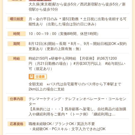
大久保(東京都)駅から徒歩5分／西武新宿駅から徒歩5分／新
宿駅から徒歩10分
月～金の平日のみ ＊週5日勤務 ＊土日祝に出勤を依頼する可
曜日頻度
能性あり （出勤した場合は別の日に休み）
10：00～19：00（実働8時間、休憩1時間）
時間
8月12日(水)開始～長期 ＊8月～、9月～開始日相談OK ※契約
期間
更新あり（更新の上限有無：無）
時給2150円 ※研修中も同時給 【月収例】 約36万1200
時給
円 （月21日勤務の場合））#月収30万円以上 #給与前払い
可（規定あり）
交通費
全額支給 ※バス代は自宅最寄りのバス停から下車駅まで
2km以上の場合に支給
テレマーケティング・テレフォンオペレーター・コールセン
仕事内容
ター
【具体的には・・・】既存顧客へ架電し、自社商品の追加購
入や継続利用をご案内＊《トーク例》「継続利用は…
職種未経験OK / ブランクOK / 英語力不要
応募資格
・未経験OK・PCスキル：文字入力できればOK