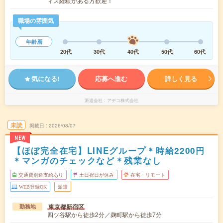
ィス経験がある方歓迎！
職場の雰囲気
年齢層
20代
30代
40代
50代
60代
気になる!
応募へ進む
詳しく見る
派遣会社
アデコ株式会社
未読
掲載日
2026/08/07
NEW
【ほぼ完全在宅】LINEグループ＊時給2200円
＊マンガのチェックなど＊残業なし
交通費別途支給あり
土日祝日が休み
在宅・リモート
WEB登録OK
派遣
東京都新宿区
勤務地
四ツ谷駅から徒歩2分／麹町駅から徒歩7分