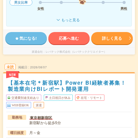
男女比率
女性
男性
もっと見る
気になる!
応募へ進む
詳しく見る
派遣会社
レバテック株式会社（レバテッククリエイター）
未読
掲載日
2026/08/07
NEW
【基本在宅＊新宿駅】Power BI経験者募集！
製造業向けBIレポート開発運用
交通費別途支給あり
土日祝日が休み
在宅・リモート
WEB登録OK
派遣
東京都新宿区
勤務地
新宿駅から徒歩5分
月～金
曜日頻度