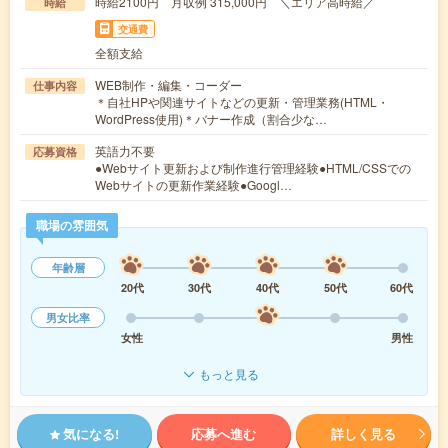
時給2100円 月収例 315,000円 ＼エリア高時給／
時給
交通費
全額支給
WEB制作・編集・コーダー
仕事内容
＊自社HPや関連サイトなどの更新・管理業務(HTML・
WordPress使用)＊バナー作成（割合少な…
英語力不要
応募資格
●Webサイト更新および制作進行管理経験●HTML/CSSでの
Webサイトの更新作業経験●Googl…
職場の雰囲気
年齢層
20代
30代
40代
50代
60代
男女比率
女性
男性
もっと見る
気になる!
応募へ進む
詳しく見る