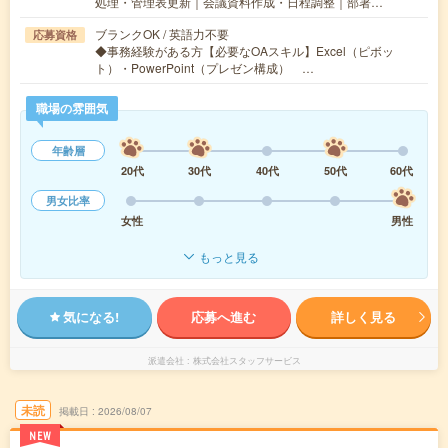
処理・管理表更新｜会議資料作成・日程調整｜部署…
ブランクOK / 英語力不要
応募資格
◆事務経験がある方【必要なOAスキル】Excel（ピボッ
ト）・PowerPoint（プレゼン構成） …
職場の雰囲気
年齢層
20代
30代
40代
50代
60代
男女比率
女性
男性
もっと見る
気になる!
応募へ進む
詳しく見る
派遣会社
株式会社スタッフサービス
未読
掲載日
2026/08/07
NEW