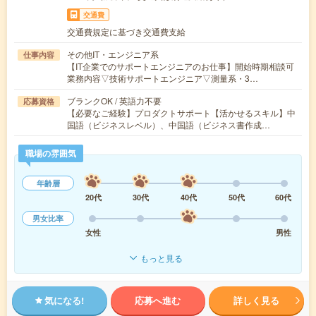
交通費
交通費規定に基づき交通費支給
その他IT・エンジニア系
仕事内容
【IT企業でのサポートエンジニアのお仕事】開始時期相談可
業務内容▽技術サポートエンジニア▽測量系・3…
ブランクOK / 英語力不要
応募資格
【必要なご経験】プロダクトサポート【活かせるスキル】中
国語（ビジネスレベル）、中国語（ビジネス書作成…
職場の雰囲気
年齢層
20代
30代
40代
50代
60代
男女比率
女性
男性
もっと見る
気になる!
応募へ進む
詳しく見る