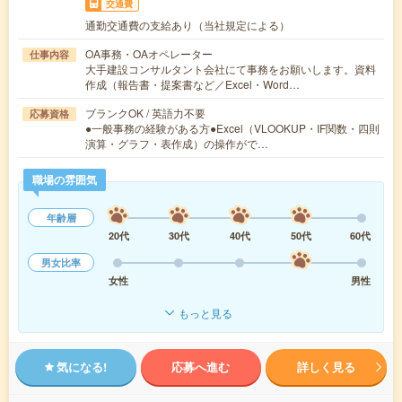
交通費
通勤交通費の支給あり（当社規定による）
OA事務・OAオペレーター
仕事内容
大手建設コンサルタント会社にて事務をお願いします。資料
作成（報告書・提案書など／Excel・Word…
ブランクOK / 英語力不要
応募資格
●一般事務の経験がある方●Excel（VLOOKUP・IF関数・四則
演算・グラフ・表作成）の操作がで…
職場の雰囲気
年齢層
20代
30代
40代
50代
60代
男女比率
女性
男性
もっと見る
気になる!
応募へ進む
詳しく見る