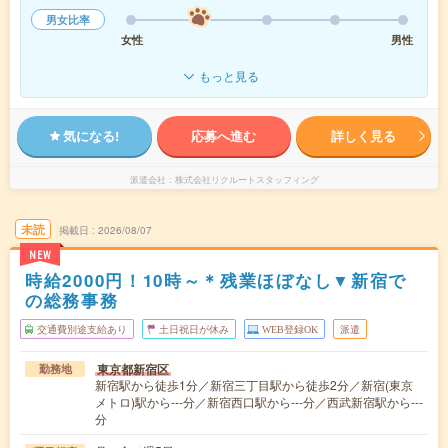
男女比率
女性
男性
もっと見る
気になる!
応募へ進む
詳しく見る
派遣会社
株式会社リクルートスタッフィング
未読
掲載日
2026/08/07
NEW
時給2000円！10時～＊残業ほぼなし▼新宿で
の総務事務
交通費別途支給あり
土日祝日が休み
WEB登録OK
派遣
東京都新宿区
勤務地
新宿駅から徒歩1分／新宿三丁目駅から徒歩2分／新宿(東京
メトロ)駅から---分／新宿西口駅から---分／西武新宿駅から---
分