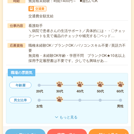
無資格未経験：時給1400円～ ■週払いOK
時給
交通費
交通費全額支給
看護助手
仕事内容
＼病院で患者さんの生活サポート／具体的には・・〇チェッ
クシートを見て備品のチェックや補充する〇ベッド…
職種未経験OK / ブランクOK / パソコンスキル不要 / 英語力不
応募資格
要
無資格・未経験OK年齢・学歴不問 ブランクOK★10名以上
採用予定履歴書は不要です。少しでも興味があ…
職場の雰囲気
年齢層
20代
30代
40代
50代
60代
男女比率
女性
男性
もっと見る