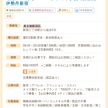
伊勢丹新宿
職種未経験OK
交通費別途支給あり
残業なし
WEB登録OK
派遣
東京都新宿区
勤務地
新宿三丁目駅から徒歩2分
週5日勤務,育休・産休制度あり
曜日頻度
09:30～20:30実働7.5時間／休憩1.5時間 営業時間に合わせ
時間
たシフト制【営業時間】10:0…
長期のお仕事です。開始日はお気軽にご相談ください！
期間
時給1600円 ※ご経験・スキルにより考慮致します
時給
交通費
交通費全額支給（規定あり）
販売（アパレル・ファッション・コスメ）
仕事内容
スイス製ウォッチブランド「TISSOT／ティソ」で販売スタ
ッフ募集！【お仕事内容】○ティソ製品の接客…
職種未経験OK / パソコンスキル不要 / 英語力不要
応募資格
学生不可／未経験歓迎／経験者優遇／主婦・主夫歓迎／第二