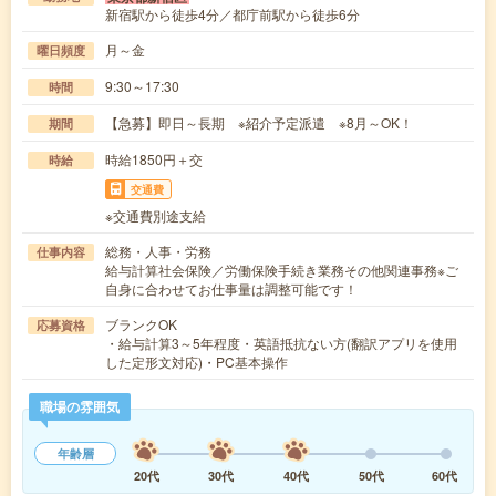
新宿駅から徒歩4分／都庁前駅から徒歩6分
月～金
曜日頻度
9:30～17:30
時間
【急募】即日～長期 ※紹介予定派遣 ※8月～OK！
期間
時給1850円＋交
時給
交通費
※交通費別途支給
総務・人事・労務
仕事内容
給与計算社会保険／労働保険手続き業務その他関連事務※ご
自身に合わせてお仕事量は調整可能です！
ブランクOK
応募資格
・給与計算3～5年程度・英語抵抗ない方(翻訳アプリを使用
した定形文対応)・PC基本操作
職場の雰囲気
年齢層
20代
30代
40代
50代
60代