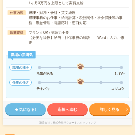
1ヶ月3万円を上限として実費支給
経理・財務・会計・英文経理
仕事内容
経理事務のお仕事・給与計算・税務関係・社会保険等の事
務・勤怠管理・電話応対・窓口対応
ブランクOK / 英語力不要
応募資格
【必要な経験】給与・社保事務の経験 Word：入力、修
正
職場の雰囲気
職場の様子
活気がある
しずか
仕事の仕方
テキパキ
コツコツ
気になる!
応募へ進む
詳しく見る
派遣会社
株式会社リクルートスタッフィング