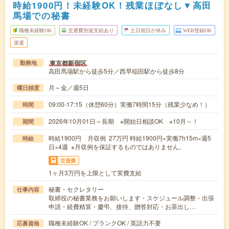
時給1900円！未経験OK！残業ほぼなし▼高田
馬場での秘書
職種未経験OK
交通費別途支給あり
土日祝日が休み
WEB登録OK
派遣
東京都新宿区
勤務地
高田馬場駅から徒歩5分／西早稲田駅から徒歩8分
月～金／週5日
曜日頻度
09:00-17:15（休憩60分）実働7時間15分（残業少なめ！）
時間
2026年10月01日～長期 ※開始日相談OK ※10月～！
期間
時給1900円 月収例 27万円 時給1900円×実働7h15m×週5
時給
日×4週 ※月収例を保証するものではありません。
交通費
1ヶ月3万円を上限として実費支給
秘書・セクレタリー
仕事内容
取締役の秘書業務をお願いします・スケジュール調整・出張
申請・経費精算・慶弔、接待、贈答対応・お茶出し…
職種未経験OK / ブランクOK / 英語力不要
応募資格