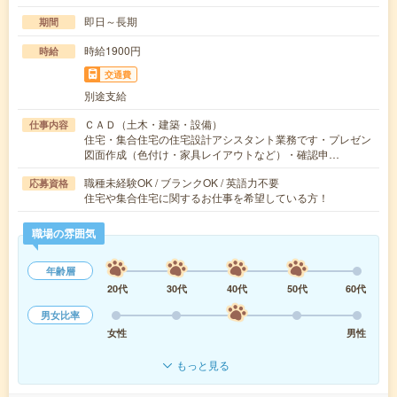
即日～長期
期間
時給1900円
時給
交通費
別途支給
ＣＡＤ（土木・建築・設備）
仕事内容
住宅・集合住宅の住宅設計アシスタント業務です・プレゼン
図面作成（色付け・家具レイアウトなど）・確認申…
職種未経験OK / ブランクOK / 英語力不要
応募資格
住宅や集合住宅に関するお仕事を希望している方！
職場の雰囲気
年齢層
20代
30代
40代
50代
60代
男女比率
女性
男性
もっと見る