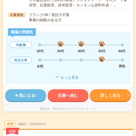
管理、伝票処理、請求処理・カンタンな資料作成・…
ブランクOK / 英語力不要
応募資格
事務の経験がある方
職場の雰囲気
年齢層
20代
30代
40代
50代
60代
男女比率
女性
男性
もっと見る
気になる!
応募へ進む
詳しく見る
派遣会社
株式会社リクルートスタッフィング
未読
掲載日
2026/08/07
NEW