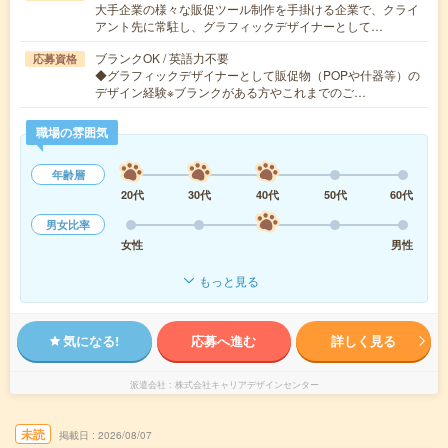
大手企業の様々な販促ツール制作を手掛ける企業で、クライ
アント先に常駐し、グラフィックデザイナーとして…
ブランクOK / 英語力不要
応募資格
◆グラフィックデザイナーとして販促物（POPや什器等）の
デザイン経験※ブランクがある方やこれまでのご…
職場の雰囲気
年齢層
20代
30代
40代
50代
60代
男女比率
女性
男性
もっと見る
気になる!
応募へ進む
詳しく見る
派遣会社
株式会社キャリアデザインセンター
未読
掲載日
2026/08/07