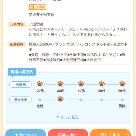
交通費
交通費全額支給
介護関連
仕事内容
≪散歩に付き添ったり、お話し相手になったり≫「え？意外
に簡単！」と思うくらい、スグできる仕事からスタ…
職種未経験OK / ブランクOK / パソコンスキル不要 / 英語力不
応募資格
要
■資格・経験・年齢不問■学歴不問■10名以上採用予定！■履
歴書不要■面談確約■社会保険完備■社員登用…
職場の雰囲気
年齢層
20代
30代
40代
50代
60代
男女比率
女性
男性
もっと見る
気になる!
応募へ進む
詳しく見る