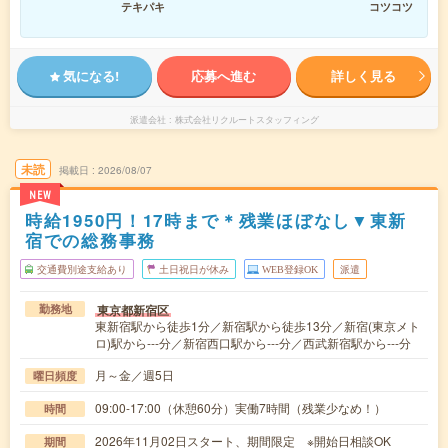
テキパキ
コツコツ
気になる!
応募へ進む
詳しく見る
派遣会社
株式会社リクルートスタッフィング
未読
掲載日
2026/08/07
NEW
時給1950円！17時まで＊残業ほぼなし▼東新
宿での総務事務
交通費別途支給あり
土日祝日が休み
WEB登録OK
派遣
東京都新宿区
勤務地
東新宿駅から徒歩1分／新宿駅から徒歩13分／新宿(東京メト
ロ)駅から---分／新宿西口駅から---分／西武新宿駅から---分
月～金／週5日
曜日頻度
09:00-17:00（休憩60分）実働7時間（残業少なめ！）
時間
2026年11月02日スタート、期間限定 ※開始日相談OK
期間