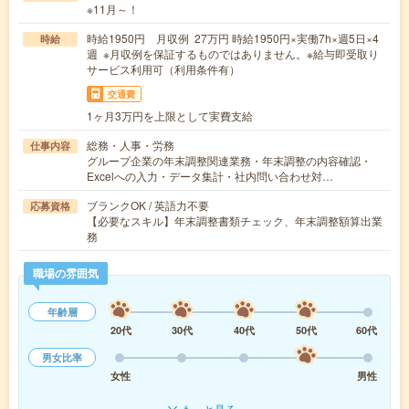
※11月～！
時給1950円 月収例 27万円 時給1950円×実働7h×週5日×4
時給
週 ※月収例を保証するものではありません。※給与即受取り
サービス利用可（利用条件有）
交通費
1ヶ月3万円を上限として実費支給
総務・人事・労務
仕事内容
グループ企業の年末調整関連業務・年末調整の内容確認・
Excelへの入力・データ集計・社内問い合わせ対…
ブランクOK / 英語力不要
応募資格
【必要なスキル】年末調整書類チェック、年末調整額算出業
務
職場の雰囲気
年齢層
20代
30代
40代
50代
60代
男女比率
女性
男性
もっと見る