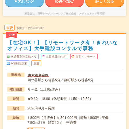
気になる!
応募へ進む
詳しく見る
派遣会社
日研トータルソーシング株式会社 メディカルケア事業部
未読
掲載日
2026/08/07
NEW
【在宅OK！】【リモートワーク有！きれいな
オフィス】大手建設コンサルで事務
交通費別途支給あり
土日祝日が休み
在宅・リモート
WEB登録OK
派遣
東京都新宿区
勤務地
四ツ谷駅から徒歩5分／麹町駅から徒歩5分
月～金（土日祝休み）
曜日頻度
★9:30～18:00（休憩時間 11:50～12:50）
時間
2026年9月～長期
期間
1,800円【月収例】約301,000円（時給1,800円×実働
時給
7.50h×21日+残業10h）+交通費