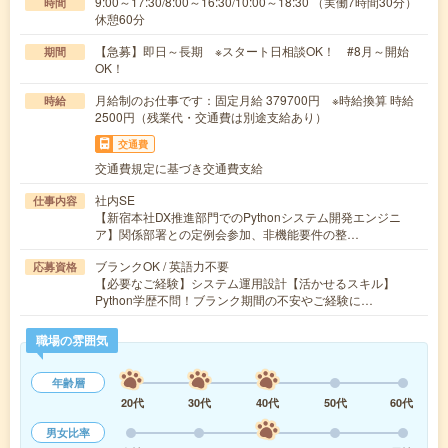
9:00～17:30/8:00～16:30/10:00～18:30 （実働7時間30分）
時間
休憩60分
【急募】即日～長期 ※スタート日相談OK！ #8月～開始
期間
OK！
月給制のお仕事です：固定月給 379700円 ※時給換算 時給
時給
2500円（残業代・交通費は別途支給あり）
交通費
交通費規定に基づき交通費支給
社内SE
仕事内容
【新宿本社DX推進部門でのPythonシステム開発エンジニ
ア】関係部署との定例会参加、非機能要件の整…
ブランクOK / 英語力不要
応募資格
【必要なご経験】システム運用設計【活かせるスキル】
Python学歴不問！ブランク期間の不安やご経験に…
職場の雰囲気
年齢層
20代
30代
40代
50代
60代
男女比率