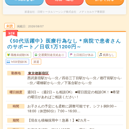
派遣会社
日研トータルソーシング株式会社 メディカルケア事業部
未読
掲載日
2026/08/07
NEW
《50代活躍中》医療行為なし＊病院で患者さん
のサポート／日収1万1200円～
職種未経験OK
交通費別途支給あり
土日祝日が休み
残業なし
WEB登録OK
派遣
東京都新宿区
勤務地
西武新宿駅から---分／四谷三丁目駅から---分／都庁前駅から-
--分／曙橋駅から---分／下落合駅から---分
週3日～（週2日～も相談OK） ■曜日固定の相談OK！ ■希望
曜日頻度
の曜日があればご相談ください！
お子さんの予定にも柔軟に調整可能です。シフト例9:00～
時間
18:00（休憩60分）7:00～16:00…
【現在も積極採用中！急募！】■2カ月～
期間