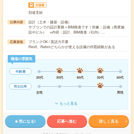
交通費
別途支給
設計（土木・建築・設備）
仕事内容
サブコンでの設計業務＋BIM推進です！対象：設備（商業施
設やビル） ※内容：設計、BIM推進（社内）…
ブランクOK / 英語力不要
応募資格
Revit、Rebroどちらかが使える設備の作図経験がある
職場の雰囲気
年齢層
20代
30代
40代
50代
60代
男女比率
女性
男性
もっと見る
気になる!
応募へ進む
詳しく見る