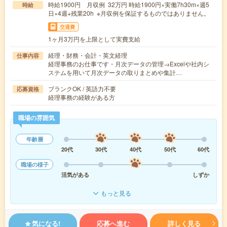
時給1900円 月収例 32万円 時給1900円×実働7h30m×週5
時給
日×4週+残業20h ※月収例を保証するものではありません。
交通費
1ヶ月3万円を上限として実費支給
経理・財務・会計・英文経理
仕事内容
経理事務のお仕事です・月次データの管理→Excelや社内シ
ステムを用いて月次データの取りまとめや集計…
ブランクOK / 英語力不要
応募資格
経理事務の経験がある方
職場の雰囲気
年齢層
20代
30代
40代
50代
60代
職場の様子
活気がある
しずか
もっと見る
気になる!
応募へ進む
詳しく見る