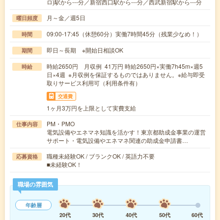
ロ)駅から---分／新宿西口駅から---分／西武新宿駅から---分
月～金／週5日
曜日頻度
09:00-17:45（休憩60分）実働7時間45分（残業少なめ！）
時間
即日～長期 ※開始日相談OK
期間
時給2650円 月収例 41万円 時給2650円×実働7h45m×週5
時給
日×4週 ※月収例を保証するものではありません。※給与即受
取りサービス利用可（利用条件有）
交通費
1ヶ月3万円を上限として実費支給
PM・PMO
仕事内容
電気設備やエネマネ知識を活かす！東京都助成金事業の運営
サポート・電気設備やエネマネ関連の助成金申請書…
職種未経験OK / ブランクOK / 英語力不要
応募資格
■未経験OK！
職場の雰囲気
年齢層
20代
30代
40代
50代
60代