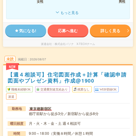
女性
男性
もっと見る
気になる!
応募へ進む
詳しく見る
派遣会社
株式会社パソナ X-TECHチーム
未読
掲載日
2026/08/07
NEW
【週４相談可】住宅図面作成＋計算「確認申請
図面やプレゼン資料」作成@1900
職種未経験OK
交通費別途支給あり
残業なし
WEB登録OK
派遣
東京都新宿区
勤務地
都庁前駅から徒歩3分／新宿駅から徒歩8分
月・火・木・金・土 週４相談可
曜日頻度
9:00～18:00（実働８時間／休憩１時間
時間