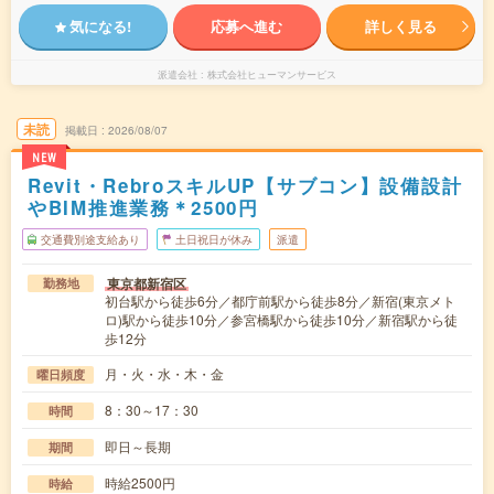
気になる!
応募へ進む
詳しく見る
派遣会社
株式会社ヒューマンサービス
未読
掲載日
2026/08/07
NEW
Revit・RebroスキルUP【サブコン】設備設計
やBIM推進業務＊2500円
交通費別途支給あり
土日祝日が休み
派遣
東京都新宿区
勤務地
初台駅から徒歩6分／都庁前駅から徒歩8分／新宿(東京メト
ロ)駅から徒歩10分／参宮橋駅から徒歩10分／新宿駅から徒
歩12分
月・火・水・木・金
曜日頻度
8：30～17：30
時間
即日～長期
期間
時給2500円
時給