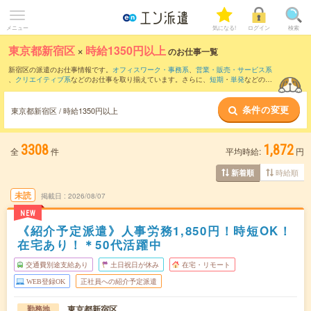
メニュー
気になる!
ログイン
検索
東京都新宿区
×
時給1350円以上
のお仕事一覧
新宿区の派遣のお仕事情報です。
オフィスワーク・事務系
、
営業・販売・サービス系
、
クリエイティブ系
などのお仕事を取り揃えています。さらに、
短期
・
単発
などの期
間や、
職種未経験OK
などのこだわり条件で絞り込んでいただけます。
条件の変更
東京都新宿区 / 時給1350円以上
3308
1,872
全
件
平均時給:
円
時給順
新着順
未読
掲載日
2026/08/07
NEW
《紹介予定派遣》人事労務1,850円！時短OK！
在宅あり！＊50代活躍中
交通費別途支給あり
土日祝日が休み
在宅・リモート
WEB登録OK
正社員への紹介予定派遣
東京都新宿区
勤務地