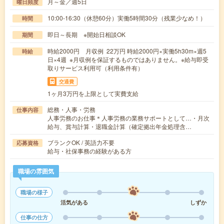
月～金／週5日
曜日頻度
10:00-16:30（休憩60分）実働5時間30分（残業少なめ！）
時間
即日～長期 ※開始日相談OK
期間
時給2000円 月収例 22万円 時給2000円×実働5h30m×週5
時給
日×4週 ※月収例を保証するものではありません。※給与即受
取りサービス利用可（利用条件有）
交通費
1ヶ月3万円を上限として実費支給
総務・人事・労務
仕事内容
人事労務のお仕事＊人事労務の業務サポートとして…・月次
給与、賞与計算・退職金計算（確定拠出年金処理含…
ブランクOK / 英語力不要
応募資格
給与・社保事務の経験がある方
職場の雰囲気
職場の様子
活気がある
しずか
仕事の仕方