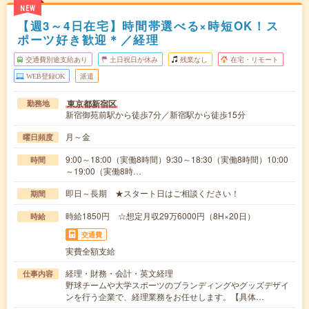
NEW
【週3～4日在宅】時間帯選べる×時短OK！ス
ポーツ好き歓迎＊／経理
交通費別途支給あり
土日祝日が休み
残業なし
在宅・リモート
WEB登録OK
派遣
東京都新宿区
勤務地
新宿御苑前駅から徒歩7分／新宿駅から徒歩15分
月～金
曜日頻度
9:00～18:00（実働8時間）9:30～18:30（実働8時間）10:00
時間
～19:00（実働8時…
即日～長期 ★スタート日はご相談ください！
期間
時給1850円 ☆想定月収29万6000円（8H×20日）
時給
交通費
実費全額支給
経理・財務・会計・英文経理
仕事内容
野球チームや大学スポーツのブランディングやグッズデザイ
ンを行う企業で、経理業務をお任せします。【具体…