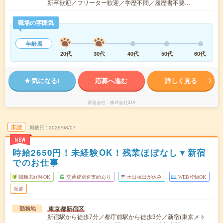
新卒歓迎／フリーター歓迎／学歴不問／履歴書不要…
職場の雰囲気
年齢層
20代
30代
40代
50代
60代
気になる!
応募へ進む
詳しく見る
派遣会社
株式会社iDA
未読
掲載日
2026/08/07
NEW
時給2650円！未経験OK！残業ほぼなし▼新宿
でのお仕事
職種未経験OK
交通費別途支給あり
土日祝日が休み
WEB登録OK
派遣
東京都新宿区
勤務地
新宿駅から徒歩7分／都庁前駅から徒歩3分／新宿(東京メト