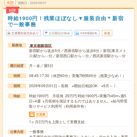
未読
掲載日
2026/08/07
NEW
時給1900円！残業ほぼなし▼服装自由＊新宿
で一般事務
交通費別途支給あり
土日祝日が休み
WEB登録OK
派遣
東京都新宿区
勤務地
新宿駅から徒歩5分／西新宿駅から徒歩6分／新宿(東京メト
ロ)駅から---分／新宿西口駅から---分／西武新宿駅から---分
月～金／週5日
曜日頻度
08:45-17:30（休憩60分）実働7時間45分（残業少なめ！）
時間
2026年09月01日～長期 ※開始日相談OK ※9月～！
期間
時給1900円 月収例 29万円 時給1900円×実働7h45m×週5
時給
日×4週 ※月収例を保証するものではありません。※給与即受
取りサービス利用可（利用条件有）
交通費
1ヶ月3万円を上限として実費支給
一般事務
仕事内容
大手建設会社で部内の事務アシスタント・データ入力・予算