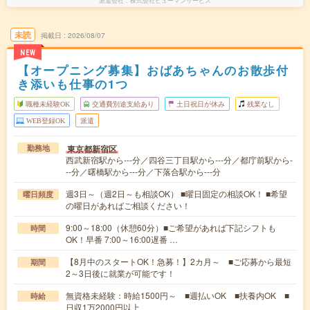
派遣会社
株式会社ヒューマンサービス
未読
掲載日
2026/08/07
NEW
【オープニング募集】おばあちゃんのお散歩付
き添いも仕事の1つ
職種未経験OK
交通費別途支給あり
土日祝日が休み
残業なし
WEB登録OK
派遣
東京都新宿区
勤務地
西武新宿駅から---分／四谷三丁目駅から---分／都庁前駅から-
--分／曙橋駅から---分／下落合駅から---分
週3日～（週2日～も相談OK） ■曜日固定の相談OK！ ■希望
曜日頻度
の曜日があればご相談ください！
9:00～18:00（休憩60分）■ご希望があれば下記シフトも
時間
OK！早番 7:00～16:00遅番 …
【8月中のスタートOK！急募！】2カ月～ ■ご応募から最短
期間
2～3日後に就業が可能です！
無資格未経験：時給1500円～ ■週払いOK ■扶養内OK ■
時給
日収1万2000円以上