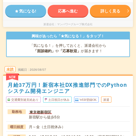
気になる!
応募へ進む
詳しく見る
派遣会社
マンパワーグループ株式会社
興味があったら「★気になる！」をタップ！
「気になる！」を押しておくと、派遣会社から
「面談確約」
や
「応募歓迎」
が届きます！
未読
掲載日
2026/08/07
NEW
月給37万円！新宿本社DX推進部門でのPython
システム開発エンジニア
交通費別途支給あり
土日祝日が休み
WEB登録OK
派遣
東京都新宿区
勤務地
新宿駅から徒歩5分
月～金（土日祝休み）
曜日頻度