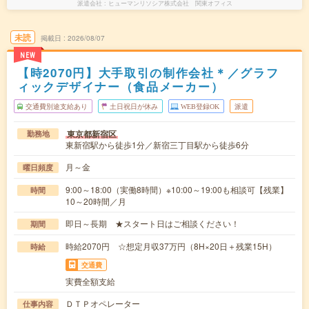
派遣会社
ヒューマンリソシア株式会社 関東オフィス
未読
掲載日
2026/08/07
NEW
【時2070円】大手取引の制作会社＊／グラフ
ィックデザイナー（食品メーカー）
交通費別途支給あり
土日祝日が休み
WEB登録OK
派遣
東京都新宿区
勤務地
東新宿駅から徒歩1分／新宿三丁目駅から徒歩6分
月～金
曜日頻度
9:00～18:00（実働8時間）※10:00～19:00も相談可【残業】
時間
10～20時間／月
即日～長期 ★スタート日はご相談ください！
期間
時給2070円 ☆想定月収37万円（8H×20日＋残業15H）
時給
交通費
実費全額支給
ＤＴＰオペレーター
仕事内容