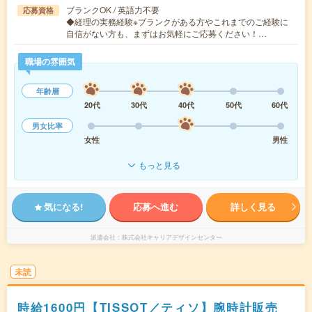
ブランクOK / 英語力不要
応募資格
◆経理の実務経験※ブランクがある方やこれまでのご経験に
自信がない方も、まずはお気軽にご応募ください！…
職場の雰囲気
年齢層
20代
30代
40代
50代
60代
男女比率
女性
男性
もっと見る
気になる!
応募へ進む
詳しく見る
派遣会社
株式会社キャリアデザインセンター
未読
時給1600円【TISSOT／ティソ】腕時計販売