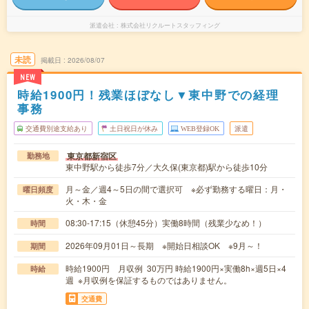
派遣会社
株式会社リクルートスタッフィング
未読
掲載日
2026/08/07
NEW
時給1900円！残業ほぼなし▼東中野での経理
事務
交通費別途支給あり
土日祝日が休み
WEB登録OK
派遣
東京都新宿区
勤務地
東中野駅から徒歩7分／大久保(東京都)駅から徒歩10分
月～金／週4～5日の間で選択可 ※必ず勤務する曜日：月・
曜日頻度
火・木・金
08:30-17:15（休憩45分）実働8時間（残業少なめ！）
時間
2026年09月01日～長期 ※開始日相談OK ※9月～！
期間
時給1900円 月収例 30万円 時給1900円×実働8h×週5日×4
時給
週 ※月収例を保証するものではありません。
交通費