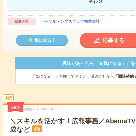
テキパキ
パーソルテンプスタッフ株式会社
派遣会社
応募する
気になる！
興味があったら「★気になる！」を
「気になる！」を押しておくと、派遣会社から
「面談確約
未読
NEW
掲載日
2026/08/08
＼スキルを活かす！広報事務／AbemaTV
成など
派遣