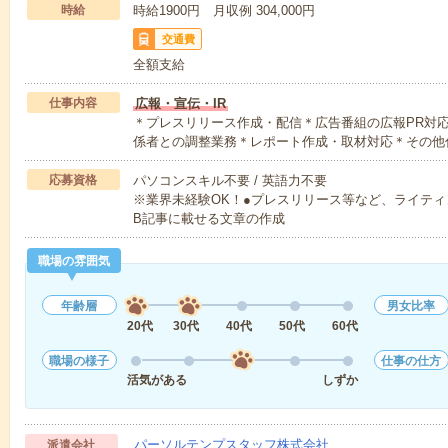
時給
時給1900円 月収例 304,000円
交通費
全額支給
仕事内容
広報・宣伝・IR
＊プレスリリース作成・配信＊広告番組の広報PR対
係者との調整業務＊レポート作成・取材対応＊その他
応募資格
パソコンスキル不要 / 英語力不要
※業界未経験OK！●プレスリリース等など、ライティン
B記事に載せる文章の作成
職場の雰囲気
年齢層
男女比率
20代
30代
40代
50代
60代
職場の様子
仕事の仕方
活気がある
しずか
パーソルテンプスタッフ株式会社
派遣会社