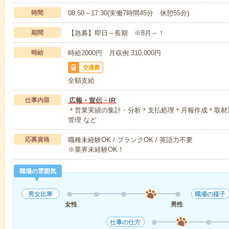
時間
08:50～17:30(実働7時間45分 休憩55分)
期間
【急募】即日～長期 ※8月～！
時給
時給2000円 月収例 310,000円
交通費
全額支給
仕事内容
広報・宣伝・IR
＊営業実績の集計・分析＊支払処理＊月報作成＊取材
管理 など
応募資格
職種未経験OK / ブランクOK / 英語力不要
※業界未経験OK！
職場の雰囲気
男女比率
職場の様子
女性
男性
仕事の仕方