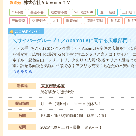
株式会社ＡｂｅｍａＴＶ
派遣先
OA不要
英語不要
履歴書不要
WEB登録OK
週5日勤務
土日祝休
芸能音楽
交費支給
大手
服装自由
職場が禁煙
派遣多
派遣
ここがポイント！
＼サイバーグループ！／AbemaTVに関する広報部門！
＞＞大手○あこがれエンタメ企業！＜＜AbemaTV全体の広報を行う
を活かす！広報PRに関するお仕事ですエンタメと言えば！サイバーエ
ネイル・髪色自由！フリードリンクあり！人気○渋谷エリア！服装は
寧に話せる面談と気軽に相談できるアプリも充実！あなたの不安に寄
づきを見る
勤務地
東京都渋谷区
渋谷駅から徒歩6分
曜日頻度
月～金（週5日） ※土日祝休み！
時間
10:00～19:00(実働8時間 休憩1時間)
期間
2026年09月上旬～長期 ※9月～！