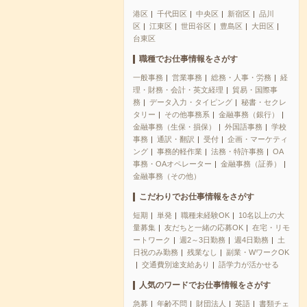
港区
千代田区
中央区
新宿区
品川
区
江東区
世田谷区
豊島区
大田区
台東区
職種でお仕事情報をさがす
一般事務
営業事務
総務・人事・労務
経
理・財務・会計・英文経理
貿易・国際事
務
データ入力・タイピング
秘書・セクレ
タリー
その他事務系
金融事務（銀行）
金融事務（生保・損保）
外国語事務
学校
事務
通訳・翻訳
受付
企画・マーケティ
ング
事務的軽作業
法務・特許事務
OA
事務・OAオペレーター
金融事務（証券）
金融事務（その他）
こだわりでお仕事情報をさがす
短期
単発
職種未経験OK
10名以上の大
量募集
友だちと一緒の応募OK
在宅・リモ
ートワーク
週2～3日勤務
週4日勤務
土
日祝のみ勤務
残業なし
副業・WワークOK
交通費別途支給あり
語学力が活かせる
人気のワードでお仕事情報をさがす
急募
年齢不問
財団法人
英語
書類チェ