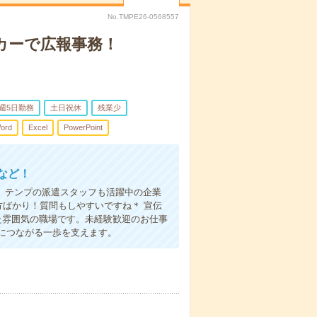
No.TMPE26-0568557
カーで広報事務！
週5日勤務
土日祝休
残業少
ord
Excel
PowerPoint
など！
 テンプの派遣スタッフも活躍中の企業
ばかり！質問もしやすいですね＊ 宣伝
た雰囲気の職場です。未経験歓迎のお仕事
につながる一歩を支えます。