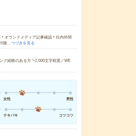
応＊オウンドメディア記事確認＊社内外関
付随…
つづきを見る
グ経験のある方┗2,000文字程度／WE
女性
男性
テキパキ
コツコツ