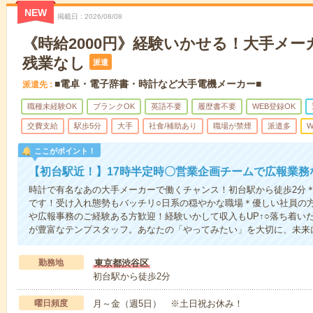
NEW
掲載日
2026/08/08
《時給2000円》経験いかせる！大手メー
残業なし
派遣
■電卓・電子辞書・時計など大手電機メーカー■
派遣先
職種未経験OK
ブランクOK
英語不要
履歴書不要
WEB登録OK
交費支給
駅歩5分
大手
社食/補助あり
職場が禁煙
派遣多
W
ここがポイント！
【初台駅近！】17時半定時〇営業企画チームで広報業務
時計で有名なあの大手メーカーで働くチャンス！初台駅から徒歩2分＊
です！受け入れ態勢もバッチリ○日系の穏やかな職場＊優しい社員の方
や広報事務のご経験ある方歓迎！経験いかして収入もUP↑○落ち着い
が豊富なテンプスタッフ。あなたの「やってみたい」を大切に、未来
勤務地
東京都渋谷区
初台駅から徒歩2分
曜日頻度
月～金（週5日） ※土日祝お休み！