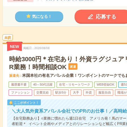
応募する
気になる！
未読
NEW
掲載日
2026/08/08
時給3000円＊在宅あり！外資ラグジュア
R業務！時間相談OK
派遣
米国本社の有名アパレル企業！ワンポイントのマークでも
派遣先
履歴書不要
40～50代活躍
在宅・リモートワーク
WEB登録OK
週5
ファッション
交費支給
駅歩5分
大手
外資
服装自由
職場が
ここがポイント！
＼大人気外資系アパレル会社でのPRのお仕事！／高時
【在宅勤務あり】○業務に慣れたら週1日在宅 アメリカ発！馬のマ
者歓迎＊ イベント企画やメディアとのリレーションなど幅広くPR業