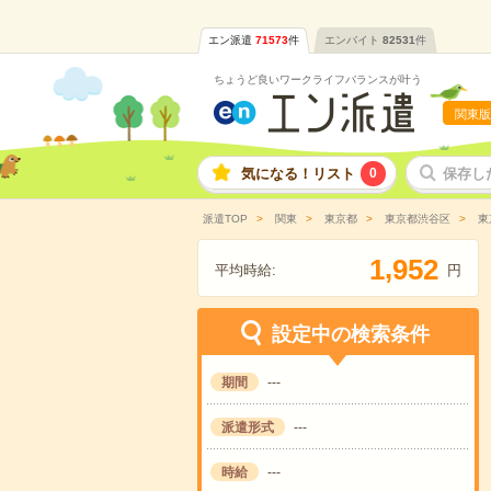
エン派遣
71573
件
エンバイト
82531
件
ちょうど良いワークライフバランスが叶う
関東版
気になる！リスト
0
保存し
派遣TOP
関東
東京都
東京都渋谷区
東
,
1
9
5
2
平均時給:
円
設定中の検索条件
期間
---
派遣形式
---
時給
---