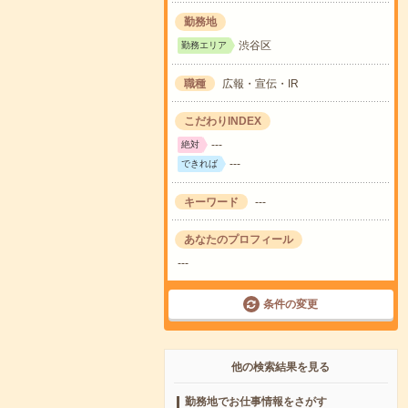
勤務地
渋谷区
勤務エリア
職種
広報・宣伝・IR
こだわりINDEX
---
絶対
---
できれば
キーワード
---
あなたのプロフィール
---
条件の変更
他の検索結果を見る
勤務地でお仕事情報をさがす