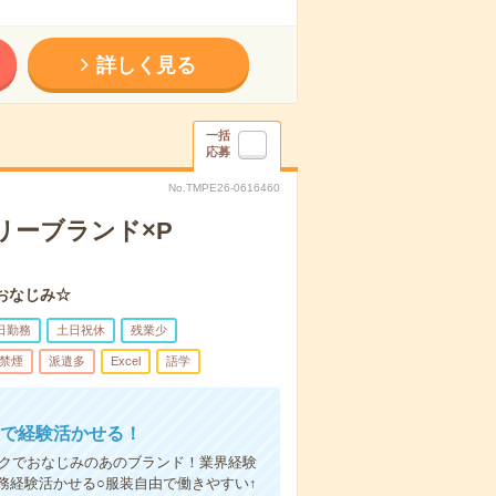
詳しく見る
一括
応募
No.TMPE26-0616460
リーブランド×P
おなじみ☆
日勤務
土日祝休
残業少
禁煙
派遣多
Excel
語学
給で経験活かせる！
ークでおなじみのあのブランド！業界経験
務経験活かせる○服装自由で働きやすい↑