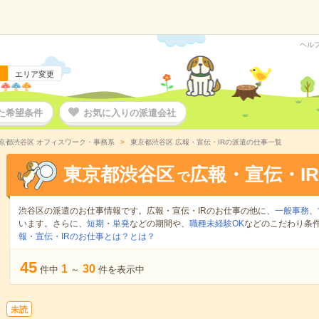
ヘル
エリア変更
た希望条件
お気に入りの派遣会社
京都渋谷区 オフィスワーク・事務系
東京都渋谷区 広報・宣伝・IRの派遣の仕事一覧
東京都渋谷区
広報・宣伝・IR
で
渋谷区の派遣のお仕事情報です。広報・宣伝・IRのお仕事の他に、
一般事務
、
います。さらに、
短期
・
単発
などの期間や、
職種未経験OK
などのこだわり条
報・宣伝・IRのお仕事とは？とは？
45
1
30
件中
～
件を表示中
未読