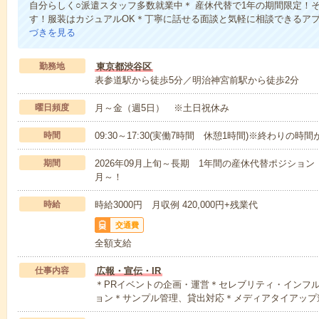
自分らしく○派遣スタッフ多数就業中＊ 産休代替で1年の期間限定！
す！服装はカジュアルOK＊丁寧に話せる面談と気軽に相談できるア
づきを見る
勤務地
東京都渋谷区
表参道駅から徒歩5分／明治神宮前駅から徒歩2分
曜日頻度
月～金（週5日） ※土日祝休み
時間
09:30～17:30(実働7時間 休憩1時間)※終わりの時間が
期間
2026年09月上旬～長期 1年間の産休代替ポジション
月～！
時給
時給3000円 月収例 420,000円+残業代
交通費
全額支給
仕事内容
広報・宣伝・IR
＊PRイベントの企画・運営＊セレブリティ・インフ
ョン＊サンプル管理、貸出対応＊メディアタイアップ