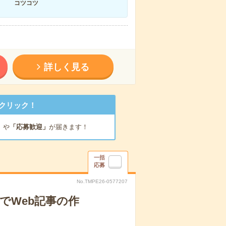
コツコツ
詳しく見る
クリック！
」
や
「応募歓迎」
が届きます！
一括
応募
No.TMPE26-0577207
でWeb記事の作