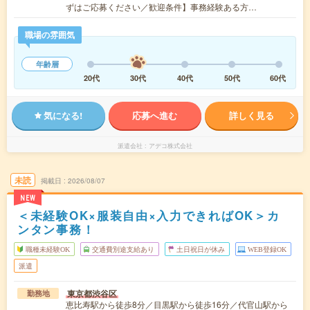
ずはご応募ください／歓迎条件】事務経験ある方…
職場の雰囲気
年齢層
20代
30代
40代
50代
60代
気になる!
応募へ進む
詳しく見る
派遣会社
アデコ株式会社
未読
掲載日
2026/08/07
NEW
＜未経験OK×服装自由×入力できればOK＞カ
ンタン事務！
職種未経験OK
交通費別途支給あり
土日祝日が休み
WEB登録OK
派遣
東京都渋谷区
勤務地
恵比寿駅から徒歩8分／目黒駅から徒歩16分／代官山駅から