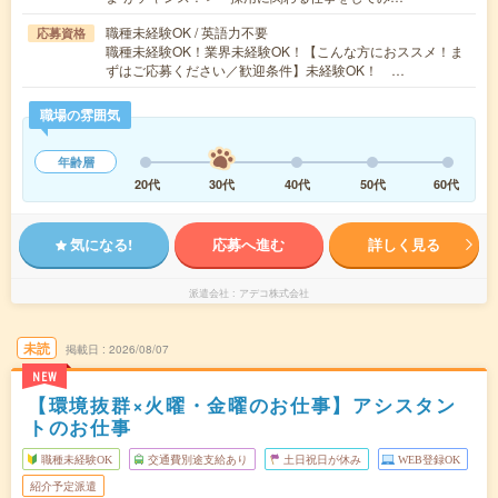
職種未経験OK / 英語力不要
応募資格
職種未経験OK！業界未経験OK！【こんな方におススメ！ま
ずはご応募ください／歓迎条件】未経験OK！ …
職場の雰囲気
年齢層
20代
30代
40代
50代
60代
気になる!
応募へ進む
詳しく見る
派遣会社
アデコ株式会社
未読
掲載日
2026/08/07
NEW
【環境抜群×火曜・金曜のお仕事】アシスタン
トのお仕事
職種未経験OK
交通費別途支給あり
土日祝日が休み
WEB登録OK
紹介予定派遣