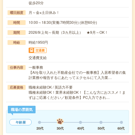
徒歩20分
月～金※土日休み！
曜日頻度
10:00～18:30(実働:7時間30分) (休憩60分)
時間
2026/9/上旬～長期（3カ月以上） ★9月～OK！
期間
時給1950円
時給
交通費
交通費支給
一般事務
仕事内容
【AIを取り入れた不動産会社での一般事務】入居希望者の集
計業務や報告するにあたってエクセルにて入力業…
職種未経験OK / 英語力不要
応募資格
職種未経験OK！業界未経験OK！【こんな方におススメ！ま
ずはご応募ください／歓迎条件】PC入力できれ…
職場の雰囲気
年齢層
20代
30代
40代
50代
60代