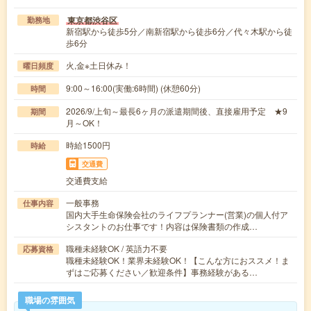
東京都渋谷区
勤務地
新宿駅から徒歩5分／南新宿駅から徒歩6分／代々木駅から徒
歩6分
火,金※土日休み！
曜日頻度
9:00～16:00(実働:6時間) (休憩60分)
時間
2026/9/上旬～最長6ヶ月の派遣期間後、直接雇用予定 ★9
期間
月～OK！
時給1500円
時給
交通費
交通費支給
一般事務
仕事内容
国内大手生命保険会社のライフプランナー(営業)の個人付ア
シスタントのお仕事です！内容は保険書類の作成…
職種未経験OK / 英語力不要
応募資格
職種未経験OK！業界未経験OK！【こんな方におススメ！ま
ずはご応募ください／歓迎条件】事務経験がある…
職場の雰囲気