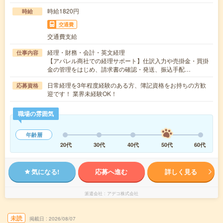
時給1820円
時給
交通費
交通費支給
経理・財務・会計・英文経理
仕事内容
【アパレル商社での経理サポート】仕訳入力や売掛金・買掛
金の管理をはじめ、請求書の確認・発送、振込手配…
日常経理を3年程度経験のある方、簿記資格をお持ちの方歓
応募資格
迎です！ 業界未経験OK！
職場の雰囲気
年齢層
20代
30代
40代
50代
60代
気になる!
応募へ進む
詳しく見る
派遣会社
アデコ株式会社
未読
掲載日
2026/08/07