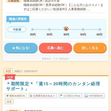
職種未経験OK / 英語力不要
応募資格
職種未経験OK！業界未経験OK！【こんな方におススメ！ま
ずはご応募ください／歓迎条件】人事業務経験 …
職場の雰囲気
年齢層
20代
30代
40代
50代
60代
気になる!
応募へ進む
詳しく見る
派遣会社
アデコ株式会社
未読
掲載日
2026/08/07
NEW
＊期間限定＊「週15～20時間のカンタン経理
サポート」
職種未経験OK
交通費別途支給あり
土日祝日が休み
WEB登録OK
派遣