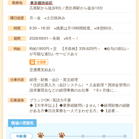
東京都渋谷区
勤務地
広尾駅から徒歩9分／恵比寿駅から徒歩13分
月～金 ※土日祝休み
曜日頻度
9:30～18:30 ※残業は月15時間程度。※休憩60分。
時間
2026/09/01～長期 ※9月～！
期間
時給1900円＋交 【月収例】339,625円～ ■給与の前払い
時給
が可能な速払いサービスあり
交通費
交通費支給あり
経理・財務・会計・英文経理
仕事内容
＊仕訳伝票入力（会計システム）＊入金処理＊買掛金管理の
請求書照合などの経理事務のお仕事 ＊6ヶ月後に…
ブランクOK / 英語力不要
応募資格
◆【大学卒以上】◆業界経験問いません！◆経理財務の経験
がある方◆日次業務を一人でまわせる方。◆【必要…
職場の雰囲気
年齢層