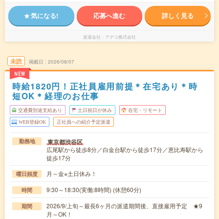
気になる!
応募へ進む
詳しく見る
派遣会社
アデコ株式会社
未読
掲載日
2026/08/07
NEW
時給1820円！正社員雇用前提＊在宅あり＊時
短OK＊経理のお仕事
交通費別途支給あり
土日祝日が休み
在宅・リモート
WEB登録OK
正社員への紹介予定派遣
東京都渋谷区
勤務地
広尾駅から徒歩8分／白金台駅から徒歩17分／恵比寿駅から
徒歩17分
月～金※土日休み！
曜日頻度
9:30～18:30(実働:8時間) (休憩60分)
時間
2026/9/上旬～最長6ヶ月の派遣期間後、直接雇用予定 ★9
期間
月～OK！