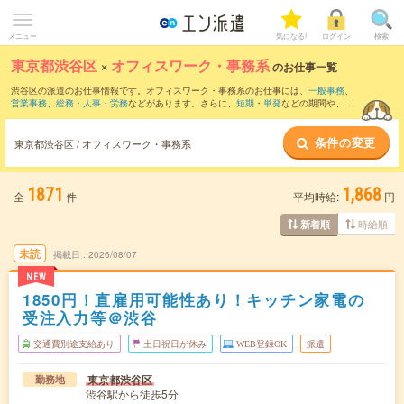
メニュー
気になる!
ログイン
検索
東京都渋谷区
×
オフィスワーク・事務系
のお仕事一覧
渋谷区の派遣のお仕事情報です。オフィスワーク・事務系のお仕事には、
一般事務
、
営業事務
、
総務・人事・労務
などがあります。さらに、
短期
・
単発
などの期間や、
職
種未経験OK
などのこだわり条件で絞り込んでいただけます。
条件の変更
東京都渋谷区 / オフィスワーク・事務系
1871
1,868
全
件
平均時給:
円
時給順
新着順
未読
掲載日
2026/08/07
NEW
1850円！直雇用可能性あり！キッチン家電の
受注入力等＠渋谷
交通費別途支給あり
土日祝日が休み
WEB登録OK
派遣
東京都渋谷区
勤務地
渋谷駅から徒歩5分