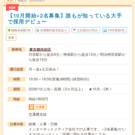
掲載日
2026/08/07
NEW
【10月開始×2名募集】誰もが知っている大手
で採用デビュー
職種未経験OK
交通費別途支給あり
土日祝日が休み
WEB登録OK
派遣
東京都渋谷区
勤務地
渋谷駅から徒歩5分／神泉駅から徒歩13分／明治神宮前駅か
ら徒歩13分
月～金※土日休み！
曜日頻度
10:00～19:00(実働:8時間) (休憩60分)
時間
2026/10/上旬～長期（3カ月以上） ★10月～OK！
期間
時給1800円
時給
交通費
交通費支給
総務・人事・労務
仕事内容
インターネットメディア会社での人事です。＜2名募集の“い
ま”がチャンス！＞「採用に関わる仕事をしてみ…