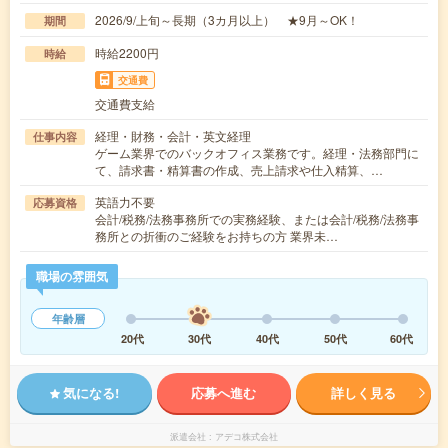
2026/9/上旬～長期（3カ月以上） ★9月～OK！
期間
時給2200円
時給
交通費
交通費支給
経理・財務・会計・英文経理
仕事内容
ゲーム業界でのバックオフィス業務です。経理・法務部門に
て、請求書・精算書の作成、売上請求や仕入精算、…
英語力不要
応募資格
会計/税務/法務事務所での実務経験、または会計/税務/法務事
務所との折衝のご経験をお持ちの方 業界未…
職場の雰囲気
年齢層
20代
30代
40代
50代
60代
気になる!
応募へ進む
詳しく見る
派遣会社
アデコ株式会社