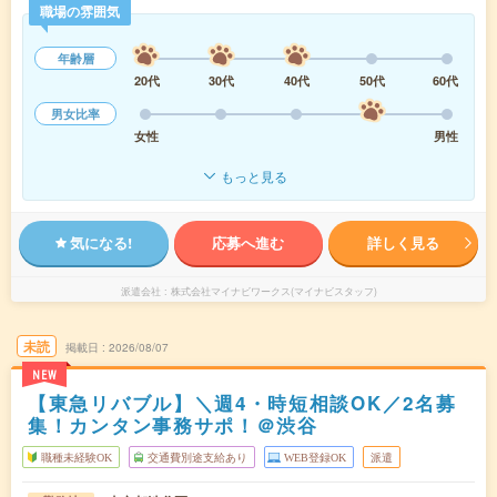
職場の雰囲気
年齢層
20代
30代
40代
50代
60代
男女比率
女性
男性
もっと見る
気になる!
応募へ進む
詳しく見る
派遣会社
株式会社マイナビワークス(マイナビスタッフ)
未読
掲載日
2026/08/07
NEW
【東急リバブル】＼週4・時短相談OK／2名募
集！カンタン事務サポ！＠渋谷
職種未経験OK
交通費別途支給あり
WEB登録OK
派遣