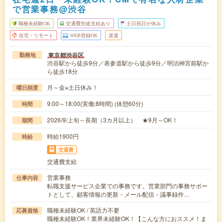
で営業事務@渋谷
職種未経験OK
交通費別途支給あり
土日祝日が休み
在宅・リモート
WEB登録OK
派遣
東京都渋谷区
勤務地
渋谷駅から徒歩9分／表参道駅から徒歩9分／明治神宮前駅か
ら徒歩18分
月～金※土日休み！
曜日頻度
9:00～18:00(実働:8時間) (休憩60分)
時間
2026/9/上旬～長期（3カ月以上） ★9月～OK！
期間
時給1900円
時給
交通費
交通費支給
営業事務
仕事内容
転職支援サービス企業での事務です。営業部門の事務サポー
トとして、顧客情報の更新・メール配信・議事録作…
職種未経験OK / 英語力不要
応募資格
職種未経験OK！業界未経験OK！【こんな方におススメ！ま