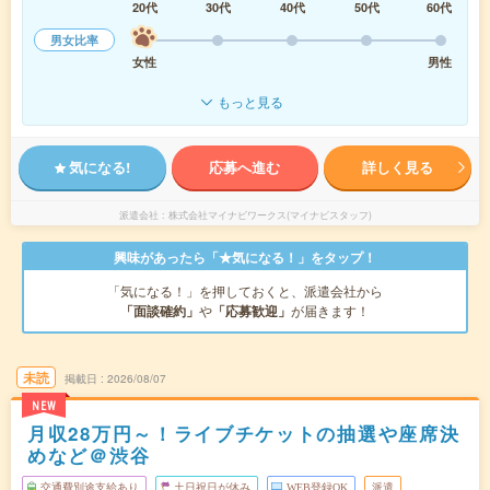
20代
30代
40代
50代
60代
男女比率
女性
男性
もっと見る
気になる!
応募へ進む
詳しく見る
派遣会社
株式会社マイナビワークス(マイナビスタッフ)
興味があったら「★気になる！」をタップ！
「気になる！」を押しておくと、派遣会社から
「面談確約」
や
「応募歓迎」
が届きます！
未読
掲載日
2026/08/07
NEW
月収28万円～！ライブチケットの抽選や座席決
めなど＠渋谷
交通費別途支給あり
土日祝日が休み
WEB登録OK
派遣