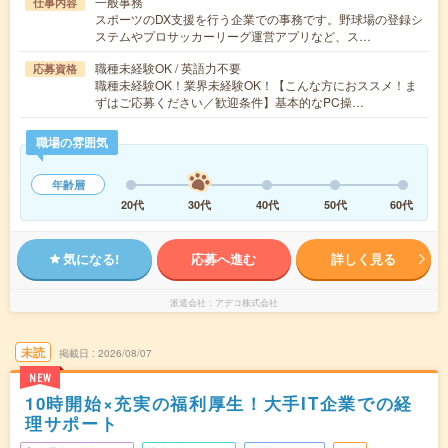
一般事務
仕事内容
スポーツのDX支援を行う企業での事務です。野球場の登録シ
ステムやプロサッカーリーグ運営アプリなど、ス…
職種未経験OK / 英語力不要
応募資格
職種未経験OK！業界未経験OK！【こんな方におススメ！ま
ずはご応募ください／歓迎条件】基本的なPC操…
職場の雰囲気
年齢層
20代
30代
40代
50代
60代
気になる!
応募へ進む
詳しく見る
派遣会社
アデコ株式会社
未読
掲載日
2026/08/07
NEW
10時開始×充実の福利厚生！大手IT企業での経
理サポート