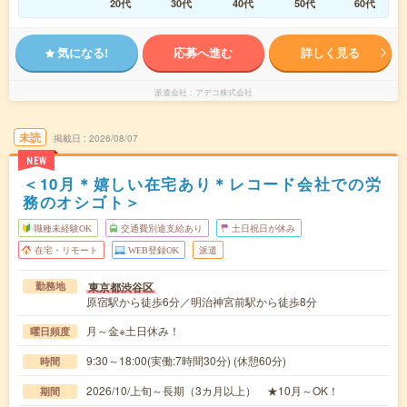
20代
30代
40代
50代
60代
気になる!
応募へ進む
詳しく見る
派遣会社
アデコ株式会社
未読
掲載日
2026/08/07
NEW
＜10月＊嬉しい在宅あり＊レコード会社での労
務のオシゴト＞
職種未経験OK
交通費別途支給あり
土日祝日が休み
在宅・リモート
WEB登録OK
派遣
東京都渋谷区
勤務地
原宿駅から徒歩6分／明治神宮前駅から徒歩8分
月～金※土日休み！
曜日頻度
9:30～18:00(実働:7時間30分) (休憩60分)
時間
2026/10/上旬～長期（3カ月以上） ★10月～OK！
期間