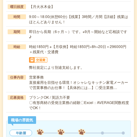
【月火水木金】
曜日頻度
9:00～18:00(休憩60分)【残業】3時間／月間【詳細】残業は
時間
ほとんどありません！
即日から長期（6ヶ月～）です。※9月～開始など応相談です
期間
♪
時給1850円 ※【月収例】時給1850円×8h×20日＝296000円
時給
＋残業代・交通費
交通費
弊社規定により別途支給します。
営業事務
仕事内容
直接雇用を目指せる環境！オシャレなキッチン家電メーカー
で営業事務のお仕事！【具体的には…】〇受注業務…
ブランクOK / 英語力不要
応募資格
〇有形商材の受発注業務の経験〇Excel：AVERAGE関数程度
でOK！
職場の雰囲気
年齢層