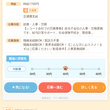
時給1700円
時給
交通費
交通費支給
総務・人事・労務
仕事内容
【レコード会社での労務事務】担当子会社の人事・労務業務
です。給与計算サポート、社会保険手続き、勤怠集…
職種未経験OK / 英語力不要
応募資格
職種未経験OK！業界未経験OK！【こんな方におススメ！ま
ずはご応募ください／歓迎条件】人事業務経験 …
職場の雰囲気
年齢層
20代
30代
40代
50代
60代
気になる!
応募へ進む
詳しく見る
派遣会社
アデコ株式会社
未読