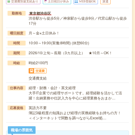
交通費別途支給あり
土日祝日が休み
WEB登録OK
派遣
東京都渋谷区
勤務地
渋谷駅から徒歩5分／神泉駅から徒歩9分／代官山駅から徒歩
17分
月～金※土日休み！
曜日頻度
10:00～19:00(実働:8時間) (休憩60分)
時間
2026/10/上旬～長期（3カ月以上） ★10月～OK！
期間
時給2100円
時給
交通費
交通費支給
経理・財務・会計・英文経理
仕事内容
大手IT企業での経理サポートです。経理経験を活かして活
躍！出納業務や仕訳入力を中心に経理業務をおまか…
英語力不要
応募資格
簿記3級程度の知識および経理の実務経験をお持ちの方！
＜インターネットで関数を調べながらExcel処…
職場の雰囲気