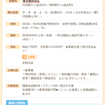
東京都渋谷区
勤務地
渋谷駅から徒歩3分／神泉駅から徒歩8分
月・木・金・土・日・祝(週4日) ※火水＋土or日休み♪（週5
曜日頻度
日勤務もOK！）
09:30～18:00(実働7時間30分 休憩1時間)※【時短勤務OK】
時間
9:30～17:00／10:…
2026年09月上旬～長期 ＜即日開始も相談可能です！＞
期間
※9月～！
時給1750円 月収例 210,000円 ★業績次第で賞与支給あ
時給
り！
交通費
全額支給
一般事務
仕事内容
＊押印申請（専用システム）＊契約書の印刷・製本＊書類の
管理＊書類発送＊郵送対応 など※むずかしいスキ…
職種未経験OK / ブランクOK / 英語力不要
応募資格
未経験OK！※業界経験不問■パソコンを使用した実務経験の
ある方
職場の雰囲気