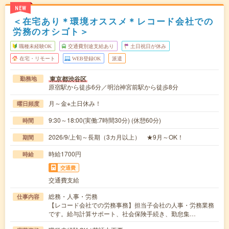
NEW
＜在宅あり＊環境オススメ＊レコード会社での
労務のオシゴト＞
職種未経験OK
交通費別途支給あり
土日祝日が休み
在宅・リモート
WEB登録OK
派遣
東京都渋谷区
勤務地
原宿駅から徒歩6分／明治神宮前駅から徒歩8分
月～金※土日休み！
曜日頻度
9:30～18:00(実働:7時間30分) (休憩60分)
時間
2026/9/上旬～長期（3カ月以上） ★9月～OK！
期間
時給1700円
時給
交通費
交通費支給
総務・人事・労務
仕事内容
【レコード会社での労務事務】担当子会社の人事・労務業務
です。給与計算サポート、社会保険手続き、勤怠集…