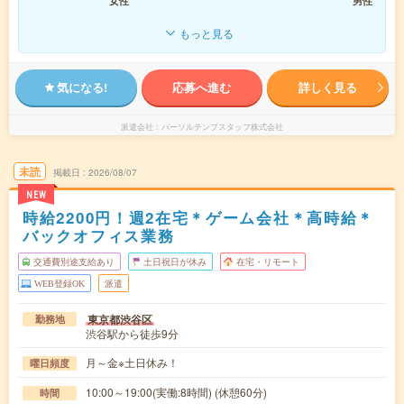
女性
男性
もっと見る
気になる!
応募へ進む
詳しく見る
派遣会社
パーソルテンプスタッフ株式会社
未読
掲載日
2026/08/07
NEW
時給2200円！週2在宅＊ゲーム会社＊高時給＊
バックオフィス業務
交通費別途支給あり
土日祝日が休み
在宅・リモート
WEB登録OK
派遣
東京都渋谷区
勤務地
渋谷駅から徒歩9分
月～金※土日休み！
曜日頻度
10:00～19:00(実働:8時間) (休憩60分)
時間