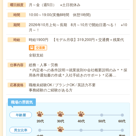
月～金（週5日） ※土日祝休み
曜日頻度
10:00～19:00(実働8時間 休憩1時間)
時間
2026年10月上旬～長期 8月～10月で開始日選べる！ ※10
期間
月～！
時給1900円 【モデル月収】319,200円＋交通費＋残業代
時給
交通費
全額支給
総務・人事・労務
仕事内容
＊内定者への条件説明⇒就業規則や会社概要説明のみ＊＊採
用条件通知書の作成＊入社手続きのサポート＊応募…
職種未経験OK / ブランクOK / 英語力不要
応募資格
事務経験のご経験がある方
職場の雰囲気
年齢層
20代
30代
40代
50代
60代
男女比率