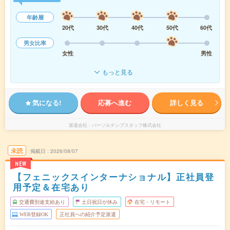
年齢層
20代
30代
40代
50代
60代
男女比率
女性
男性
もっと見る
気になる!
応募へ進む
詳しく見る
派遣会社
パーソルテンプスタッフ株式会社
未読
掲載日
2026/08/07
NEW
【フェニックスインターナショナル】正社員登
用予定＆在宅あり
交通費別途支給あり
土日祝日が休み
在宅・リモート
WEB登録OK
正社員への紹介予定派遣