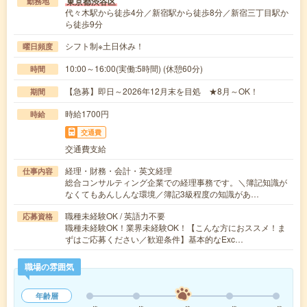
東京都渋谷区
勤務地
代々木駅から徒歩4分／新宿駅から徒歩8分／新宿三丁目駅か
ら徒歩9分
シフト制※土日休み！
曜日頻度
10:00～16:00(実働:5時間) (休憩60分)
時間
【急募】即日～2026年12月末を目処 ★8月～OK！
期間
時給1700円
時給
交通費
交通費支給
経理・財務・会計・英文経理
仕事内容
総合コンサルティング企業での経理事務です。＼簿記知識が
なくてもあんしんな環境／簿記3級程度の知識があ…
職種未経験OK / 英語力不要
応募資格
職種未経験OK！業界未経験OK！【こんな方におススメ！ま
ずはご応募ください／歓迎条件】基本的なExc…
職場の雰囲気
年齢層