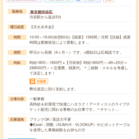
東京都渋谷区
勤務地
渋谷駅から徒歩5分
【月火水木金】
曜日頻度
10:00～19:00(休憩60分)【残業】15時間／月間【詳細】残業
時間
時間は業務状況により変動します…
即日から長期（6ヶ月～）です。※開始日は応相談です。
期間
時給1800～1850円 ※【月収例】時給1800円～×8h×20日＝
時給
288000円～＋交通費、残業代。＊ご経験・スキルを考慮し
て決定します！
交通費
弊社規定に則り支給します。
一般事務
仕事内容
高時給＆好環境で快適にハタラク！アーティストのライブチ
ケット販売に関わる事務のお仕事です。＊チケット…
ブランクOK / 英語力不要
応募資格
◆Excel：関数（SUMやif・VLOOKUP）やピボットテーブル
を使用した事務経験をお持ちの方