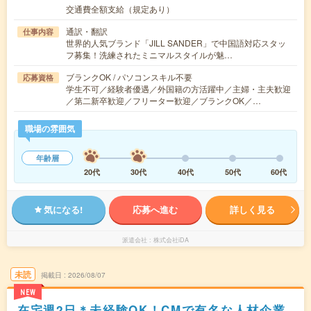
交通費全額支給（規定あり）
通訳・翻訳
仕事内容
世界的人気ブランド「JILL SANDER」で中国語対応スタッ
フ募集！洗練されたミニマルスタイルが魅…
ブランクOK / パソコンスキル不要
応募資格
学生不可／経験者優遇／外国籍の方活躍中／主婦・主夫歓迎
／第二新卒歓迎／フリーター歓迎／ブランクOK／…
職場の雰囲気
年齢層
20代
30代
40代
50代
60代
気になる!
応募へ進む
詳しく見る
派遣会社
株式会社iDA
未読
掲載日
2026/08/07
NEW
在宅週2日＊未経験OK！CMで有名な人材企業