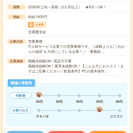
2026/9/上旬～長期（3カ月以上） ★9月～OK！
期間
時給1900円
時給
交通費
交通費支給
営業事務
仕事内容
IT人材サービス企業での営業事務です。＼経験よりも“これか
らの成長”を大切にしている企業＊／「事務経…
職種未経験OK / 英語力不要
応募資格
職種未経験OK！業界未経験OK！【こんな方におススメ！ま
ずはご応募ください／歓迎条件】PCの基本操作…
職場の雰囲気
年齢層
20代
30代
40代
50代
60代
仕事の仕方
テキパキ
コツコツ