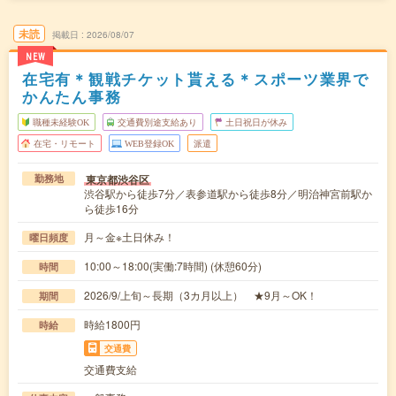
未読
掲載日
2026/08/07
NEW
在宅有＊観戦チケット貰える＊スポーツ業界で
かんたん事務
職種未経験OK
交通費別途支給あり
土日祝日が休み
在宅・リモート
WEB登録OK
派遣
東京都渋谷区
勤務地
渋谷駅から徒歩7分／表参道駅から徒歩8分／明治神宮前駅か
ら徒歩16分
月～金※土日休み！
曜日頻度
10:00～18:00(実働:7時間) (休憩60分)
時間
2026/9/上旬～長期（3カ月以上） ★9月～OK！
期間
時給1800円
時給
交通費
交通費支給