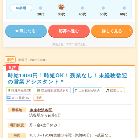
年齢層
20代
30代
40代
50代
60代
気になる!
応募へ進む
詳しく見る
派遣会社
アデコ株式会社
未読
掲載日
2026/08/07
NEW
時給1900円！時短OK！残業なし！未経験歓迎
の営業アシスタント＊
職種未経験OK
交通費別途支給あり
土日祝日が休み
残業なし
WEB登録OK
派遣
東京都渋谷区
勤務地
渋谷駅から徒歩2分
月～金※土日休み！
曜日頻度
10:00～19:00(実働:8時間) (休憩60分) ※残業なし
時間