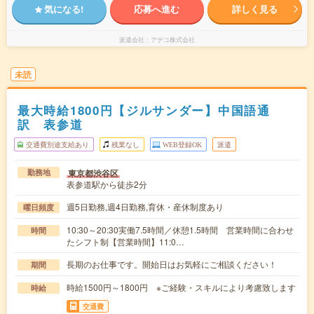
気になる!
応募へ進む
詳しく見る
派遣会社
アデコ株式会社
未読
最大時給1800円【ジルサンダー】中国語通
訳 表参道
交通費別途支給あり
残業なし
WEB登録OK
派遣
東京都渋谷区
勤務地
表参道駅から徒歩2分
週5日勤務,週4日勤務,育休・産休制度あり
曜日頻度
10:30～20:30実働7.5時間／休憩1.5時間 営業時間に合わせ
時間
たシフト制【営業時間】11:0…
長期のお仕事です。開始日はお気軽にご相談ください！
期間
時給1500円～1800円 ※ご経験・スキルにより考慮致します
時給
交通費