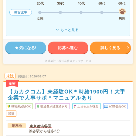
20代
30代
40代
50代
60代
男女比率
女性
男性
もっと見る
気になる!
応募へ進む
詳しく見る
派遣会社
株式会社スタッフサービス
未読
掲載日
2026/08/07
NEW
【カカクコム】未経験OK＊時給1900円！大手
企業で人事サポ＊マニュアルあり
職種未経験OK
交通費別途支給あり
土日祝日が休み
WEB登録OK
派遣
東京都渋谷区
勤務地
渋谷駅から徒歩5分