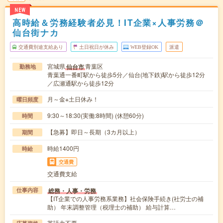
NEW
高時給＆労務経験者必見！IT企業×人事労務＠
仙台街ナカ
交通費別途支給あり
土日祝日が休み
WEB登録OK
派遣
宮城県
青葉区
仙台市
勤務地
青葉通一番町駅から徒歩5分／仙台(地下鉄)駅から徒歩12分
／広瀬通駅から徒歩12分
月～金※土日休み！
曜日頻度
9:30～18:30(実働:8時間) (休憩60分)
時間
【急募】即日～長期（3カ月以上）
期間
時給1400円
時給
交通費
交通費支給
総務・人事・労務
仕事内容
【IT企業での人事労務系業務】社会保険手続き(社労士の補
助） 年末調整管理（税理士の補助） 給与計算…
英語力不要