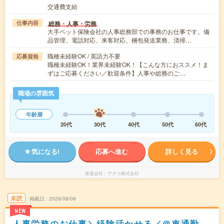
交通費支給
総務・人事・労務
仕事内容
大手ペット保険会社の人事総務部での事務のお仕事です。備
品管理、電話対応、来客対応、梱包発送業務、清掃…
職種未経験OK / 英語力不要
応募資格
職種未経験OK！業界未経験OK！【こんな方におススメ！ま
ずはご応募ください／歓迎条件】人事や総務のご…
職場の雰囲気
年齢層
20代
30代
40代
50代
60代
気になる!
応募へ進む
詳しく見る
派遣会社
アデコ株式会社
未読
掲載日
2026/08/06
NEW
人事労務のお仕事＼経験活かせる／＠車通勤