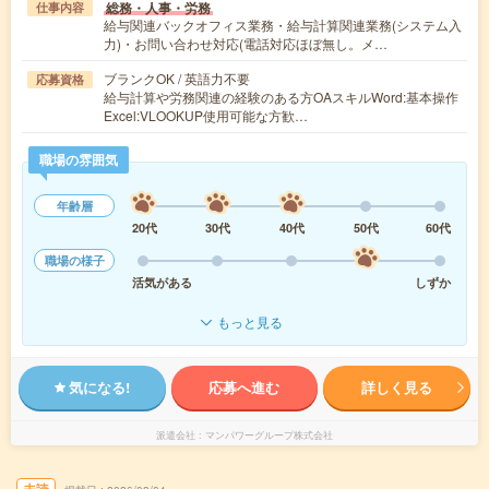
総務・人事・労務
仕事内容
給与関連バックオフィス業務・給与計算関連業務(システム入
力)・お問い合わせ対応(電話対応ほぼ無し。メ…
ブランクOK / 英語力不要
応募資格
給与計算や労務関連の経験のある方OAスキルWord:基本操作
Excel:VLOOKUP使用可能な方歓…
職場の雰囲気
年齢層
20代
30代
40代
50代
60代
職場の様子
活気がある
しずか
もっと見る
気になる!
応募へ進む
詳しく見る
派遣会社
マンパワーグループ株式会社
未読