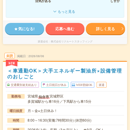
活気がある
しずか
もっと見る
気になる!
応募へ進む
詳しく見る
派遣会社
株式会社リクルートスタッフィング
未読
掲載日
2026/08/06
NEW
＜車通勤OK＞大手エネルギー製油所×設備管理
のおしごと
交通費別途支給あり
土日祝日が休み
WEB登録OK
派遣
宮城県
宮城野区
仙台市
勤務地
多賀城駅から車16分／下馬駅から車15分
月～金※土日休み！
曜日頻度
8:00～16:30(実働:7時間30分) (休憩60分)
時間
2026/9/上旬～長期（3カ月以上） ★9月～OK！
期間