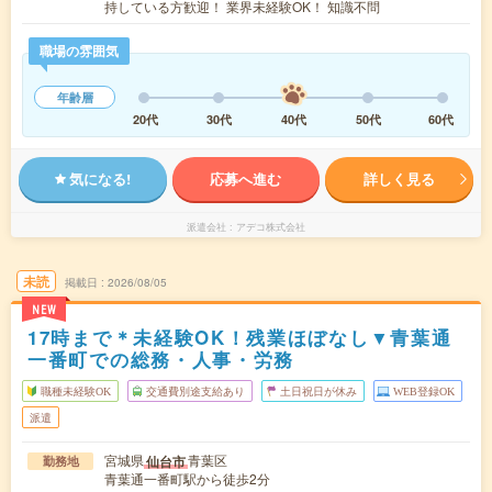
持している方歓迎！ 業界未経験OK！ 知識不問
職場の雰囲気
年齢層
20代
30代
40代
50代
60代
気になる!
応募へ進む
詳しく見る
派遣会社
アデコ株式会社
未読
掲載日
2026/08/05
NEW
17時まで＊未経験OK！残業ほぼなし▼青葉通
一番町での総務・人事・労務
職種未経験OK
交通費別途支給あり
土日祝日が休み
WEB登録OK
派遣
宮城県
青葉区
仙台市
勤務地
青葉通一番町駅から徒歩2分