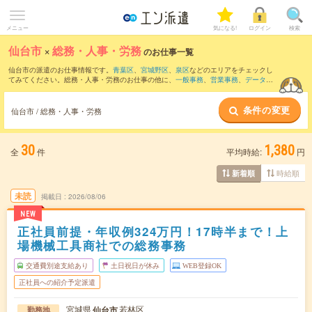
メニュー
気になる!
ログイン
検索
仙台市
×
総務・人事・労務
のお仕事一覧
仙台市の派遣のお仕事情報です。
青葉区
、
宮城野区
、
泉区
などのエリアをチェックし
てみてください。総務・人事・労務のお仕事の他に、
一般事務
、
営業事務
、
データ入
力・タイピング
などを取り揃えています。さらに、
短期
・
単発
などの期間や、
職種未
経験OK
などのこだわり条件で絞り込んでいただけます。職種辞典：
人事のお仕事と
条件の変更
は？とは？
総務のお仕事とは？とは？
仙台市 / 総務・人事・労務
30
1,380
全
件
平均時給:
円
時給順
新着順
未読
掲載日
2026/08/06
NEW
正社員前提・年収例324万円！17時半まで！上
場機械工具商社での総務事務
交通費別途支給あり
土日祝日が休み
WEB登録OK
正社員への紹介予定派遣
宮城県
若林区
仙台市
勤務地