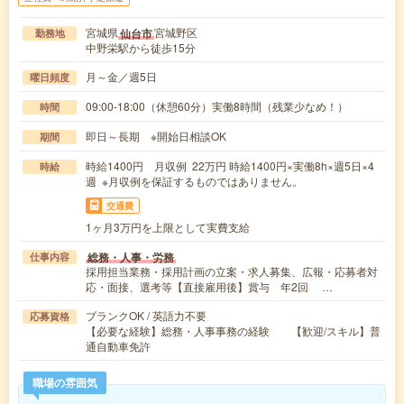
宮城県
宮城野区
仙台市
勤務地
中野栄駅から徒歩15分
月～金／週5日
曜日頻度
09:00-18:00（休憩60分）実働8時間（残業少なめ！）
時間
即日～長期 ※開始日相談OK
期間
時給1400円 月収例 22万円 時給1400円×実働8h×週5日×4
時給
週 ※月収例を保証するものではありません。
交通費
1ヶ月3万円を上限として実費支給
総務・人事・労務
仕事内容
採用担当業務・採用計画の立案・求人募集、広報・応募者対
応・面接、選考等【直接雇用後】賞与 年2回 …
ブランクOK / 英語力不要
応募資格
【必要な経験】総務・人事事務の経験 【歓迎/スキル】普
通自動車免許
職場の雰囲気