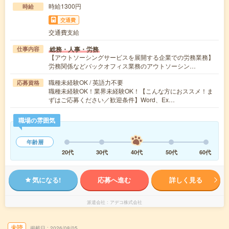
時給1300円
時給
交通費
交通費支給
総務・人事・労務
仕事内容
【アウトソーシングサービスを展開する企業での労務業務】
労務関係などバックオフィス業務のアウトソーシン…
職種未経験OK / 英語力不要
応募資格
職種未経験OK！業界未経験OK！【こんな方におススメ！ま
ずはご応募ください／歓迎条件】Word、Ex…
職場の雰囲気
年齢層
20代
30代
40代
50代
60代
気になる!
応募へ進む
詳しく見る
派遣会社
アデコ株式会社
未読
掲載日
2026/08/05