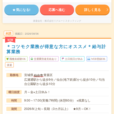
気になる!
応募へ進む
詳しく見る
派遣会社
株式会社リクルートスタッフィング
未読
掲載日
2026/08/06
NEW
＊コツモク業務が得意な方にオススメ＊給与計
算業務
職種未経験OK
交通費別途支給あり
土日祝日が休み
WEB登録OK
派遣
宮城県
青葉区
仙台市
勤務地
広瀬通駅から徒歩9分／仙台(地下鉄)駅から徒歩10分／勾当
台公園駅から徒歩10分
月～金※土日休み！
曜日頻度
9:00～17:00(実働:7時間) (休憩60分) ※残業なし
時間
2026/9/上旬～長期（3カ月以上） ★9月～OK！
期間