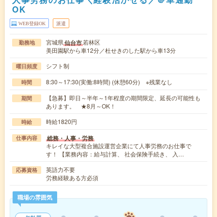
OK
WEB登録OK
派遣
宮城県
若林区
仙台市
勤務地
美田園駅から車12分／杜せきのした駅から車13分
シフト制
曜日頻度
8:30～17:30(実働:8時間) (休憩60分) ※残業なし
時間
【急募】即日～半年～1年程度の期間限定、延長の可能性も
期間
あります。 ★8月～OK！
時給1820円
時給
総務・人事・労務
仕事内容
キレイな大型複合施設運営企業にて人事労務のお仕事で
す！ 【業務内容：給与計算、 社会保険手続き、 入…
英語力不要
応募資格
労務経験ある方必須
職場の雰囲気