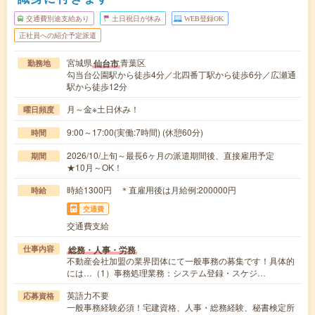
交通費別途支給あり
土日祝日が休み
WEB登録OK
正社員への紹介予定派遣
宮城県
青葉区
仙台市
勤務地
勾当台公園駅から徒歩4分／北四番丁駅から徒歩6分／広瀬通
駅から徒歩12分
月～金※土日休み！
曜日頻度
9:00～17:00(実働:7時間) (休憩60分)
時間
2026/10/上旬～最長6ヶ月の派遣期間後、直接雇用予定
期間
★10月～OK！
時給1300円 ＊直雇用後は月給例:200000円
時給
交通費
交通費支給
総務・人事・労務
仕事内容
不動産会社加盟の業界団体にて一般事務の募集です！具体的
には…（1）事務処理業務：システム登録・スケジ…
英語力不要
応募資格
一般事務経験必須！宅建資格、人事・総務経験、秘書検定所