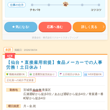
仕事の仕方
テキパキ
コツコツ
気になる!
応募へ進む
詳しく見る
派遣会社
株式会社リクルートスタッフィング
未読
掲載日
2026/08/04
NEW
【仙台＊直接雇用前提】食品メーカーでの人事
労務！土日休み！
職種未経験OK
交通費別途支給あり
土日祝日が休み
WEB登録OK
正社員への紹介予定派遣
宮城県
青葉区
仙台市
勤務地
広瀬通駅から徒歩3分／あおば通駅から徒歩4分／青葉通一番
町駅から徒歩4分
月～金,祝
曜日頻度