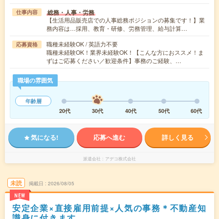
総務・人事・労務
仕事内容
【生活用品販売店での人事総務ポジションの募集です！】業
務内容は…採用、教育・研修、労務管理、給与計算…
職種未経験OK / 英語力不要
応募資格
職種未経験OK！業界未経験OK！【こんな方におススメ！ま
ずはご応募ください／歓迎条件】事務のご経験、…
職場の雰囲気
年齢層
20代
30代
40代
50代
60代
気になる!
応募へ進む
詳しく見る
派遣会社
アデコ株式会社
未読
掲載日
2026/08/05
NEW
安定企業×直接雇用前提×人気の事務＊不動産知
識身に付きます