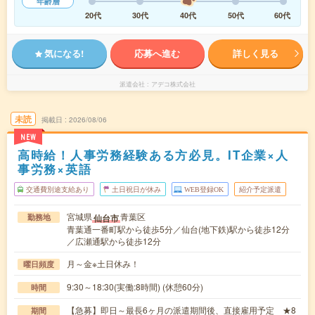
年齢層
20代
30代
40代
50代
60代
気になる!
応募へ進む
詳しく見る
派遣会社
アデコ株式会社
未読
掲載日
2026/08/06
NEW
高時給！人事労務経験ある方必見。IT企業×人
事労務×英語
交通費別途支給あり
土日祝日が休み
WEB登録OK
紹介予定派遣
宮城県
青葉区
仙台市
勤務地
青葉通一番町駅から徒歩5分／仙台(地下鉄)駅から徒歩12分
／広瀬通駅から徒歩12分
月～金※土日休み！
曜日頻度
9:30～18:30(実働:8時間) (休憩60分)
時間
【急募】即日～最長6ヶ月の派遣期間後、直接雇用予定 ★8
期間