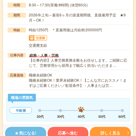
8:30～17:30(実働:8時間) (休憩60分)
時間
2026/9/上旬～最長6ヶ月の派遣期間後、直接雇用予定 ★9
期間
月～OK！
時給1250円 ＊直雇用後は月給例:200000円
時給
交通費
交通費支給
総務・人事・労務
仕事内容
【仕事内容】人事労務業務全般をお任せします。ご経験に応
じて、労務管理から採用まで幅広く担当いただきま…
職種未経験OK
応募資格
職種未経験OK！業界未経験OK！【こんな方におススメ！ま
ずはご応募ください／歓迎条件】・人事または労…
職場の雰囲気
年齢層
20代
30代
40代
50代
60代
気になる!
応募へ進む
詳しく見る