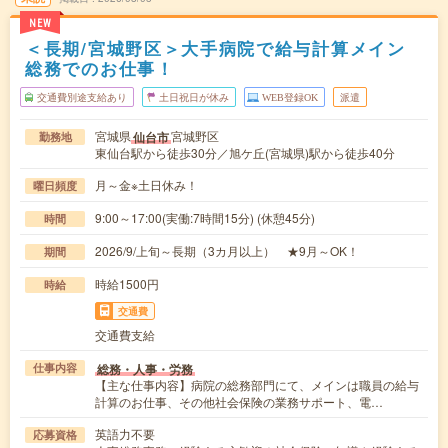
NEW
＜長期/宮城野区＞大手病院で給与計算メイン
総務でのお仕事！
交通費別途支給あり
土日祝日が休み
WEB登録OK
派遣
宮城県
宮城野区
仙台市
勤務地
東仙台駅から徒歩30分／旭ケ丘(宮城県)駅から徒歩40分
月～金※土日休み！
曜日頻度
9:00～17:00(実働:7時間15分) (休憩45分)
時間
2026/9/上旬～長期（3カ月以上） ★9月～OK！
期間
時給1500円
時給
交通費
交通費支給
総務・人事・労務
仕事内容
【主な仕事内容】病院の総務部門にて、メインは職員の給与
計算のお仕事、その他社会保険の業務サポート、電…
英語力不要
応募資格