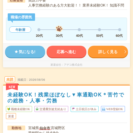
応募資格
人事労務経験のある方大歓迎！！ 業界未経験OK！ 知識不問
職場の雰囲気
年齢層
20代
30代
40代
50代
60代
気になる!
応募へ進む
詳しく見る
派遣会社
アデコ株式会社
未読
掲載日
2026/08/06
NEW
未経験OK！残業ほぼなし▼車通勤OK＊苦竹で
の総務・人事・労務
職種未経験OK
交通費別途支給あり
土日祝日が休み
WEB登録OK
派遣
宮城県
宮城野区
仙台市
勤務地
苦竹駅から徒歩8分