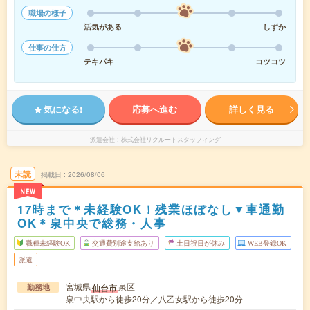
職場の様子
活気がある
しずか
仕事の仕方
テキパキ
コツコツ
気になる!
応募へ進む
詳しく見る
派遣会社
株式会社リクルートスタッフィング
未読
掲載日
2026/08/06
NEW
17時まで＊未経験OK！残業ほぼなし▼車通勤
OK＊泉中央で総務・人事
職種未経験OK
交通費別途支給あり
土日祝日が休み
WEB登録OK
派遣
宮城県
泉区
仙台市
勤務地
泉中央駅から徒歩20分／八乙女駅から徒歩20分