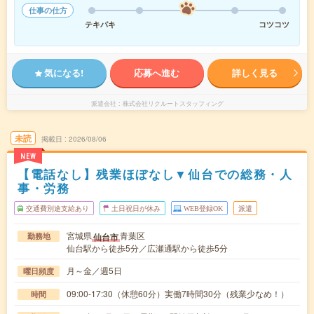
仕事の仕方
テキパキ
コツコツ
気になる!
応募へ進む
詳しく見る
派遣会社
株式会社リクルートスタッフィング
未読
掲載日
2026/08/06
NEW
【電話なし】残業ほぼなし▼仙台での総務・人
事・労務
交通費別途支給あり
土日祝日が休み
WEB登録OK
派遣
宮城県
青葉区
仙台市
勤務地
仙台駅から徒歩5分／広瀬通駅から徒歩5分
月～金／週5日
曜日頻度
09:00-17:30（休憩60分）実働7時間30分（残業少なめ！）
時間