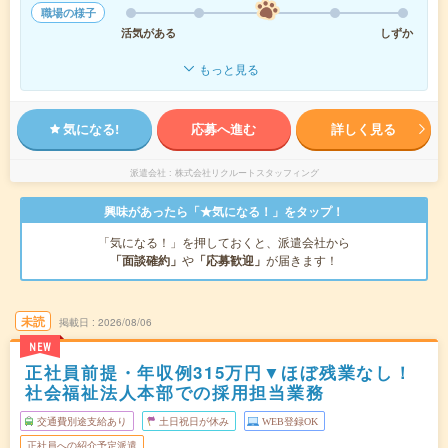
職場の様子
活気がある
しずか
もっと見る
気になる!
応募へ進む
詳しく見る
派遣会社
株式会社リクルートスタッフィング
興味があったら「★気になる！」をタップ！
「気になる！」を押しておくと、派遣会社から
「面談確約」
や
「応募歓迎」
が届きます！
未読
掲載日
2026/08/06
NEW
正社員前提・年収例315万円▼ほぼ残業なし！
社会福祉法人本部での採用担当業務
交通費別途支給あり
土日祝日が休み
WEB登録OK
正社員への紹介予定派遣