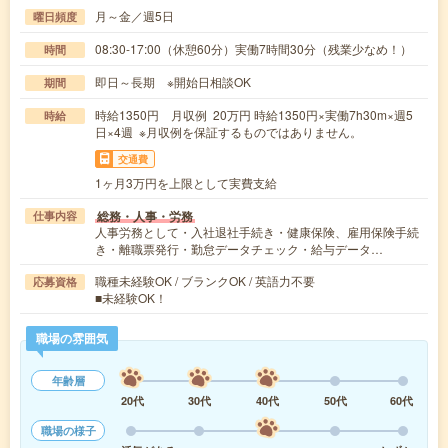
月～金／週5日
曜日頻度
08:30-17:00（休憩60分）実働7時間30分（残業少なめ！）
時間
即日～長期 ※開始日相談OK
期間
時給1350円 月収例 20万円 時給1350円×実働7h30m×週5
時給
日×4週 ※月収例を保証するものではありません。
交通費
1ヶ月3万円を上限として実費支給
総務・人事・労務
仕事内容
人事労務として・入社退社手続き・健康保険、雇用保険手続
き・離職票発行・勤怠データチェック・給与データ…
職種未経験OK / ブランクOK / 英語力不要
応募資格
■未経験OK！
職場の雰囲気
年齢層
20代
30代
40代
50代
60代
職場の様子