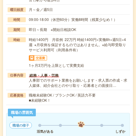
月～金／週5日
曜日頻度
09:00-18:00（休憩60分）実働8時間（残業少なめ！）
時間
即日～長期 ※開始日相談OK
期間
時給1400円 月収例 22万円 時給1400円×実働8h×週5日×4
時給
週 ※月収例を保証するものではありません。※給与即受取り
サービス利用可（利用条件有）
交通費
1ヶ月3万円を上限として実費支給
総務・人事・労務
仕事内容
人事部でのサポート業務をお願いします・求人票の作成・求
人媒体、紹介会社とのやり取り・応募者との面接日…
職種未経験OK / ブランクOK / 英語力不要
応募資格
■未経験OK！
職場の雰囲気
職場の様子
活気がある
しずか