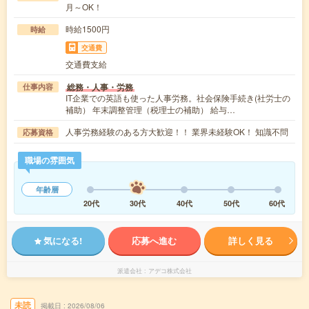
月～OK！
時給1500円
時給
交通費
交通費支給
総務・人事・労務
仕事内容
IT企業での英語も使った人事労務。社会保険手続き(社労士の
補助） 年末調整管理（税理士の補助） 給与…
人事労務経験のある方大歓迎！！ 業界未経験OK！ 知識不問
応募資格
職場の雰囲気
年齢層
20代
30代
40代
50代
60代
気になる!
応募へ進む
詳しく見る
派遣会社
アデコ株式会社
未読
掲載日
2026/08/06