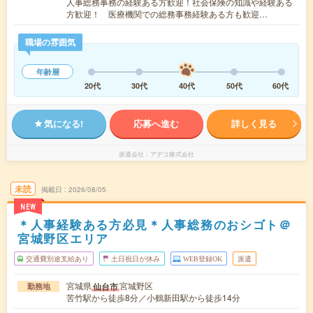
人事総務事務の経験ある方歓迎！社会保険の知識や経験ある
方歓迎！ 医療機関での総務事務経験ある方も歓迎…
職場の雰囲気
年齢層
20代
30代
40代
50代
60代
気になる!
応募へ進む
詳しく見る
派遣会社
アデコ株式会社
未読
掲載日
2026/08/05
NEW
＊人事経験ある方必見＊人事総務のおシゴト＠
宮城野区エリア
交通費別途支給あり
土日祝日が休み
WEB登録OK
派遣
宮城県
宮城野区
仙台市
勤務地
苦竹駅から徒歩8分／小鶴新田駅から徒歩14分