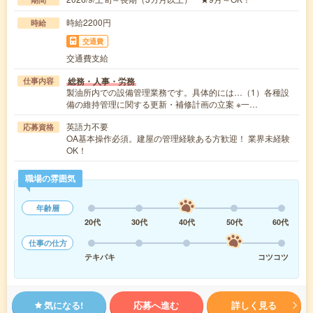
時給2200円
時給
交通費
交通費支給
総務・人事・労務
仕事内容
製油所内での設備管理業務です。具体的には…（1）各種設
備の維持管理に関する更新・補修計画の立案 ※一…
英語力不要
応募資格
OA基本操作必須。建屋の管理経験ある方歓迎！ 業界未経験
OK！
職場の雰囲気
年齢層
20代
30代
40代
50代
60代
仕事の仕方
テキパキ
コツコツ
気になる!
応募へ進む
詳しく見る