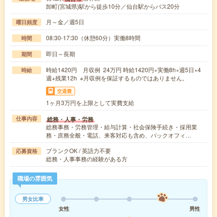
卸町(宮城県)駅から徒歩10分／仙台駅からバス20分
月～金／週5日
曜日頻度
08:30-17:30（休憩60分）実働8時間
時間
即日～長期
期間
時給1420円 月収例 24万円 時給1420円×実働8h×週5日×4
時給
週+残業12h ※月収例を保証するものではありません。
交通費
1ヶ月3万円を上限として実費支給
総務・人事・労務
仕事内容
総務事務・労務管理・給与計算・社会保険手続き・採用業
務・庶務全般・電話、来客対応も含め、バックオフィ…
ブランクOK / 英語力不要
応募資格
総務・人事事務の経験がある方
職場の雰囲気
男女比率
女性
男性