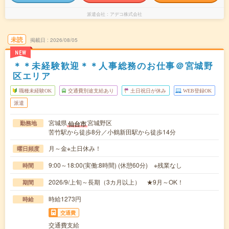
派遣会社
アデコ株式会社
未読
掲載日
2026/08/05
NEW
＊＊未経験歓迎＊＊人事総務のお仕事＠宮城野
区エリア
職種未経験OK
交通費別途支給あり
土日祝日が休み
WEB登録OK
派遣
宮城県
宮城野区
仙台市
勤務地
苦竹駅から徒歩8分／小鶴新田駅から徒歩14分
月～金※土日休み！
曜日頻度
9:00～18:00(実働:8時間) (休憩60分) ※残業なし
時間
2026/9/上旬～長期（3カ月以上） ★9月～OK！
期間
時給1273円
時給
交通費
交通費支給