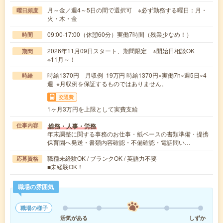
月～金／週4～5日の間で選択可 ※必ず勤務する曜日：月・
曜日頻度
火・木・金
09:00-17:00（休憩60分）実働7時間（残業少なめ！）
時間
2026年11月09日スタート、期間限定 ※開始日相談OK
期間
※11月～！
時給1370円 月収例 19万円 時給1370円×実働7h×週5日×4
時給
週 ※月収例を保証するものではありません。
交通費
1ヶ月3万円を上限として実費支給
総務・人事・労務
仕事内容
年末調整に関する事務のお仕事・紙ベースの書類準備・提携
保育園へ発送・書類内容確認・不備確認・電話問い…
職種未経験OK / ブランクOK / 英語力不要
応募資格
■未経験OK！
職場の雰囲気
職場の様子
活気がある
しずか