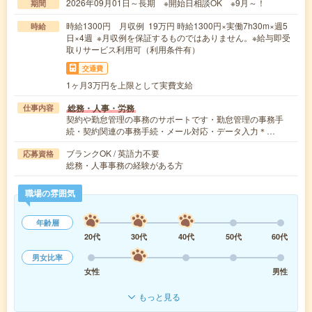
2026年09月01日～長期 ※開始日相談OK ※9月～！
期間
時給1300円 月収例 19万円 時給1300円×実働7h30m×週5
時給
日×4週 ※月収例を保証するものではありません。※給与即受
取りサービス利用可（利用条件有）
交通費
1ヶ月3万円を上限として実費支給
総務・人事・労務
仕事内容
契約や勤怠管理の事務のサポートです・勤怠管理の事務手
続・契約関連の事務手続・メール対応・データ入力＊…
ブランクOK / 英語力不要
応募資格
総務・人事事務の経験がある方
職場の雰囲気
年齢層
20代
30代
40代
50代
60代
男女比率
女性
男性
もっと見る