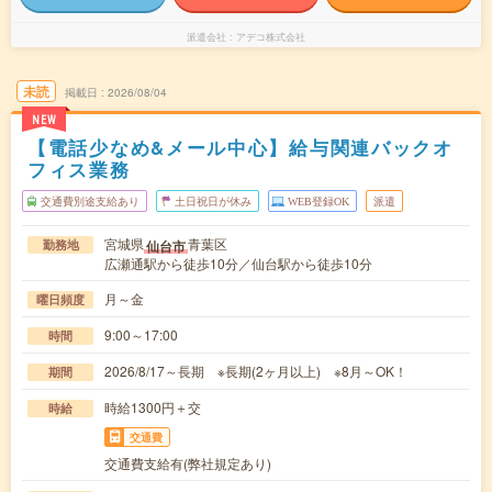
派遣会社
アデコ株式会社
未読
掲載日
2026/08/04
NEW
【電話少なめ&メール中心】給与関連バックオ
フィス業務
交通費別途支給あり
土日祝日が休み
WEB登録OK
派遣
宮城県
青葉区
仙台市
勤務地
広瀬通駅から徒歩10分／仙台駅から徒歩10分
月～金
曜日頻度
9:00～17:00
時間
2026/8/17～長期 ※長期(2ヶ月以上) ※8月～OK！
期間
時給1300円＋交
時給
交通費
交通費支給有(弊社規定あり)