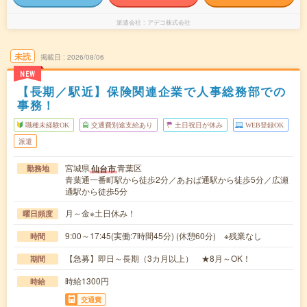
派遣会社
アデコ株式会社
未読
掲載日
2026/08/06
NEW
【長期／駅近】保険関連企業で人事総務部での
事務！
職種未経験OK
交通費別途支給あり
土日祝日が休み
WEB登録OK
派遣
宮城県
青葉区
仙台市
勤務地
青葉通一番町駅から徒歩2分／あおば通駅から徒歩5分／広瀬
通駅から徒歩5分
月～金※土日休み！
曜日頻度
9:00～17:45(実働:7時間45分) (休憩60分) ※残業なし
時間
【急募】即日～長期（3カ月以上） ★8月～OK！
期間
時給1300円
時給
交通費