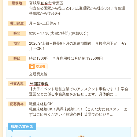
宮城県
青葉区
仙台市
勤務地
勾当台公園駅から徒歩2分／広瀬通駅から徒歩3分／青葉通一
番町駅から徒歩6分
月～金※土日休み！
曜日頻度
9:30～17:30(実働:7時間) (休憩60分)
時間
2026/9/上旬～最長6ヶ月の派遣期間後、直接雇用予定 ★9
期間
月～OK！
時給1300円 ＊直雇用後は月給例:198500円
時給
交通費
交通費支給
外国語事務
仕事内容
【大手イベント運営企業でのアシスタント事務です！】学会
運営などに係る事務業務をお任せします。具体的に…
職種未経験OK
応募資格
職種未経験OK！業界未経験OK！【こんな方におススメ！ま
ずはご応募ください／歓迎条件】英語でのビジネ…
職場の雰囲気