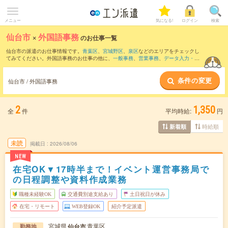
メニュー
気になる!
ログイン
検索
仙台市
×
外国語事務
のお仕事一覧
仙台市の派遣のお仕事情報です。
青葉区
、
宮城野区
、
泉区
などのエリアをチェックし
てみてください。外国語事務のお仕事の他に、
一般事務
、
営業事務
、
データ入力・タ
イピング
などを取り揃えています。さらに、
短期
・
単発
などの期間や、
職種未経験OK
などのこだわり条件で絞り込んでいただけます。職種辞典：
外国語事務のお仕事と
条件の変更
は？とは？
仙台市 / 外国語事務
2
1,350
全
件
平均時給:
円
時給順
新着順
未読
掲載日
2026/08/06
NEW
在宅OK▼17時半まで！イベント運営事務局で
の日程調整や資料作成業務
職種未経験OK
交通費別途支給あり
土日祝日が休み
在宅・リモート
WEB登録OK
紹介予定派遣
宮城県
青葉区
仙台市
勤務地