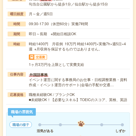
勾当台公園駅から徒歩1分／仙台駅から徒歩15分
月～金／週5日
曜日頻度
09:30-17:30（休憩60分）実働7時間
時間
即日～長期 ※開始日相談OK
期間
時給1400円 月収例 19万円 時給1400円×実働7h×週5日×4
時給
週 ※月収例を保証するものではありません。
交通費
1ヶ月3万円を上限として実費支給
外国語事務
仕事内容
イベント運営に関する事務局のお仕事・日程調整業務・資料
作成・イベント運営のサポート(会場の手配や交通…
職種未経験OK / ブランクOK
応募資格
■未経験OK！【必要なスキル】TOEICのスコア、英検、英語
職場の雰囲気
職場の様子
活気がある
しずか