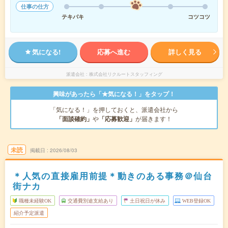
仕事の仕方
テキパキ
コツコツ
気になる!
応募へ進む
詳しく見る
派遣会社
株式会社リクルートスタッフィング
興味があったら「★気になる！」をタップ！
「気になる！」を押しておくと、派遣会社から
「面談確約」
や
「応募歓迎」
が届きます！
未読
掲載日
2026/08/03
＊人気の直接雇用前提＊動きのある事務＠仙台
街ナカ
職種未経験OK
交通費別途支給あり
土日祝日が休み
WEB登録OK
紹介予定派遣