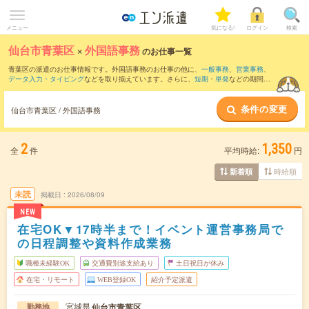
メニュー
気になる!
ログイン
検索
仙台市青葉区
×
外国語事務
のお仕事一覧
青葉区の派遣のお仕事情報です。外国語事務のお仕事の他に、
一般事務
、
営業事務
、
データ入力・タイピング
などを取り揃えています。さらに、
短期
・
単発
などの期間
や、
職種未経験OK
などのこだわり条件で絞り込んでいただけます。職種辞典：
外国語
事務のお仕事とは？とは？
条件の変更
仙台市青葉区 / 外国語事務
2
1,350
全
件
平均時給:
円
時給順
新着順
未読
掲載日
2026/08/09
NEW
在宅OK▼17時半まで！イベント運営事務局で
の日程調整や資料作成業務
職種未経験OK
交通費別途支給あり
土日祝日が休み
在宅・リモート
WEB登録OK
紹介予定派遣
宮城県
仙台市青葉区
勤務地