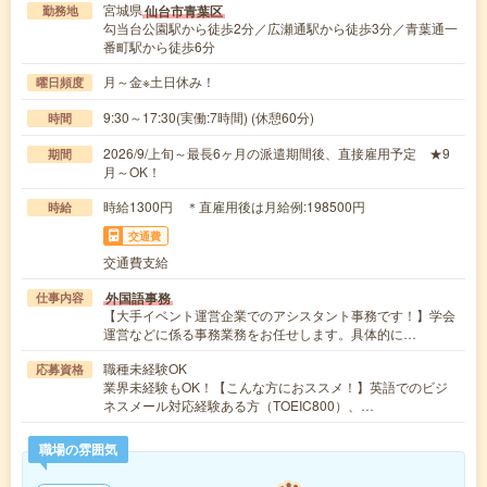
宮城県
仙台市青葉区
勤務地
勾当台公園駅から徒歩2分／広瀬通駅から徒歩3分／青葉通一
番町駅から徒歩6分
月～金※土日休み！
曜日頻度
9:30～17:30(実働:7時間) (休憩60分)
時間
2026/9/上旬～最長6ヶ月の派遣期間後、直接雇用予定 ★9
期間
月～OK！
時給1300円 ＊直雇用後は月給例:198500円
時給
交通費
交通費支給
外国語事務
仕事内容
【大手イベント運営企業でのアシスタント事務です！】学会
運営などに係る事務業務をお任せします。具体的に…
職種未経験OK
応募資格
業界未経験もOK！【こんな方におススメ！】英語でのビジ
ネスメール対応経験ある方（TOEIC800）、…
職場の雰囲気