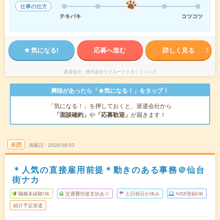
仕事の仕方
テキパキ
コツコツ
気になる!
応募へ進む
詳しく見る
派遣会社
株式会社リクルートスタッフィング
興味があったら「★気になる！」をタップ！
「気になる！」を押しておくと、派遣会社から
「面談確約」
や
「応募歓迎」
が届きます！
未読
掲載日
2026/08/03
＊人気の直接雇用前提＊動きのある事務＠仙台
街ナカ
職種未経験OK
交通費別途支給あり
土日祝日が休み
WEB登録OK
紹介予定派遣