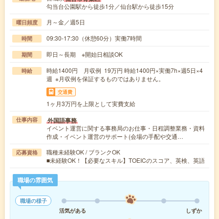
勾当台公園駅から徒歩1分／仙台駅から徒歩15分
月～金／週5日
曜日頻度
09:30-17:30（休憩60分）実働7時間
時間
即日～長期 ※開始日相談OK
期間
時給1400円 月収例 19万円 時給1400円×実働7h×週5日×4
時給
週 ※月収例を保証するものではありません。
交通費
1ヶ月3万円を上限として実費支給
外国語事務
仕事内容
イベント運営に関する事務局のお仕事・日程調整業務・資料
作成・イベント運営のサポート(会場の手配や交通…
職種未経験OK / ブランクOK
応募資格
■未経験OK！【必要なスキル】TOEICのスコア、英検、英語
職場の雰囲気
職場の様子
活気がある
しずか