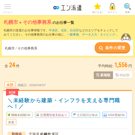
メニュー
気になる!
ログイン
検索
札幌市
×
その他事務系
のお仕事一覧
札幌市の派遣のお仕事情報です。
中央区
、
北区
、
白石区
などのエリアをチェックして
みてください。その他事務系のお仕事の他に、
一般事務
、
データ入力・タイピング
、
営業事務
などを取り揃えています。さらに、
短期
・
単発
などの期間や、
職種未経験OK
などのこだわり条件で絞り込んでいただけます。
条件の変更
札幌市 / その他事務系
24
1,556
全
件
平均時給:
円
時給順
新着順
未読
掲載日
2026/08/07
NEW
＼未経験から建築・インフラを支える専門職
へ！／
職種未経験OK
交通費別途支給あり
土日祝日が休み
WEB登録OK
派遣
北海道
東区
札幌市
勤務地