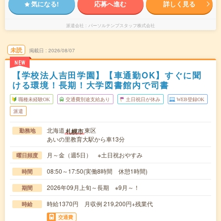
気になる!
応募へ進む
詳しく見る
派遣会社
パーソルテンプスタッフ株式会社
未読
掲載日
2026/08/07
NEW
【学校法人吉田学園】【車通勤OK】すぐに聞
ける環境！長期！大学図書館内で司書
職種未経験OK
交通費別途支給あり
土日祝日が休み
WEB登録OK
派遣
北海道
東区
札幌市
勤務地
あいの里教育大駅から車13分
月～金（週5日） ※土日祝おやすみ
曜日頻度
08:50～17:50(実働8時間 休憩1時間)
時間
2026年09月上旬～長期 ※9月～！
期間
時給1370円 月収例 219,200円+残業代
時給
交通費