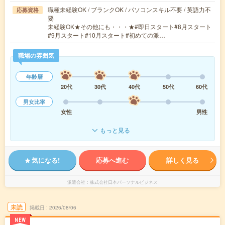
職種未経験OK / ブランクOK / パソコンスキル不要 / 英語力不
応募資格
要
未経験OK★その他にも・・・★#即日スタート#8月スタート
#9月スタート#10月スタート#初めての派…
職場の雰囲気
年齢層
20代
30代
40代
50代
60代
男女比率
女性
男性
もっと見る
気になる!
応募へ進む
詳しく見る
派遣会社
株式会社日本パーソナルビジネス
未読
掲載日
2026/08/06
NEW