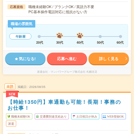
職種未経験OK / ブランクOK / 英語力不要
応募資格
PC基本操作電話対応に抵抗がない方
職場の雰囲気
年齢層
20代
30代
40代
50代
60代
気になる!
応募へ進む
詳しく見る
派遣会社
マンパワーグループ株式会社 札幌支店
未読
掲載日
2026/08/05
NEW
【時給1350円】車通勤も可能！長期！事務の
お仕事！
職種未経験OK
交通費別途支給あり
土日祝日が休み
WEB登録OK
派遣