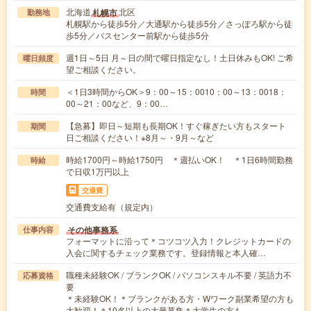
北海道
北区
札幌市
勤務地
札幌駅から徒歩5分／大通駅から徒歩5分／さっぽろ駅から徒
歩5分／バスセンター前駅から徒歩5分
週1日～5日 月～日の間で曜日指定なし！土日休みもOK! ご希
曜日頻度
望ご相談ください。
＜1日3時間からOK＞9：00～15：0010：00～13：0018：
時間
00～21：00など、9：00…
【急募】即日～短期も長期OK！すぐ稼ぎたい方もスタート
期間
日ご相談ください！※8月～・9月～など
時給1700円～時給1750円 ＊週払いOK！ ＊1日6時間勤務
時給
で日収1万円以上
交通費
交通費支給有（規定内）
その他事務系
仕事内容
フォーマットに沿って＊コツコツ入力！クレジットカードの
入会に関するチェック業務です。登録情報と本人確…
職種未経験OK / ブランクOK / パソコンスキル不要 / 英語力不
応募資格
要
＊未経験OK！＊ブランクがある方・Wワーク副業希望の方も
大歓迎！＊10名以上の大量募集＊大学生の方も…