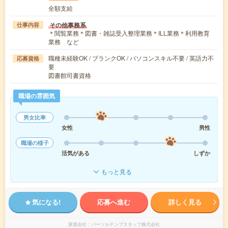
全額支給
その他事務系
仕事内容
＊閲覧業務＊図書・雑誌受入整理業務＊ILL業務＊利用教育
業務 など
職種未経験OK / ブランクOK / パソコンスキル不要 / 英語力不
応募資格
要
図書館司書資格
職場の雰囲気
男女比率
女性
男性
職場の様子
活気がある
しずか
もっと見る
気になる!
応募へ進む
詳しく見る
派遣会社
パーソルテンプスタッフ株式会社