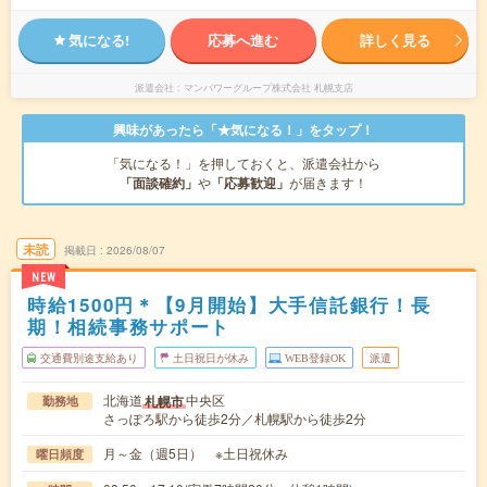
気になる!
応募へ進む
詳しく見る
派遣会社
マンパワーグループ株式会社 札幌支店
興味があったら「★気になる！」をタップ！
「気になる！」を押しておくと、派遣会社から
「面談確約」
や
「応募歓迎」
が届きます！
未読
掲載日
2026/08/07
NEW
時給1500円＊【9月開始】大手信託銀行！長
期！相続事務サポート
交通費別途支給あり
土日祝日が休み
WEB登録OK
派遣
北海道
中央区
札幌市
勤務地
さっぽろ駅から徒歩2分／札幌駅から徒歩2分
月～金（週5日） ※土日祝休み
曜日頻度