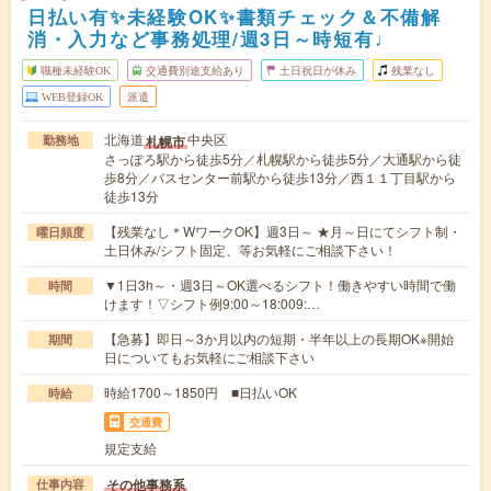
日払い有✨未経験OK✨書類チェック＆不備解
消・入力など事務処理/週3日～時短有♩
職種未経験OK
交通費別途支給あり
土日祝日が休み
残業なし
WEB登録OK
派遣
北海道
中央区
札幌市
勤務地
さっぽろ駅から徒歩5分／札幌駅から徒歩5分／大通駅から徒
歩8分／バスセンター前駅から徒歩13分／西１１丁目駅から
徒歩13分
【残業なし＊WワークOK】週3日～ ★月～日にてシフト制・
曜日頻度
土日休み/シフト固定、等お気軽にご相談下さい！
▼1日3h～・週3日～OK選べるシフト！働きやすい時間で働
時間
けます！▽シフト例9:00～18:009:…
【急募】即日～3か月以内の短期・半年以上の長期OK※開始
期間
日についてもお気軽にご相談下さい
時給1700～1850円 ■日払いOK
時給
交通費
規定支給
その他事務系
仕事内容