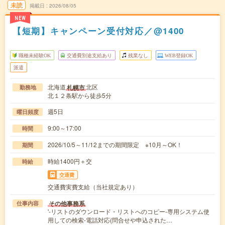
未読
掲載日
2026/08/05
NEW
【短期】キャンペーン受付対応／@1400
職種未経験OK
交通費別途支給あり
残業なし
WEB登録OK
派遣
北海道
北区
札幌市
勤務地
北１２条駅から徒歩5分
週5日
曜日頻度
9:00～17:00
時間
2026/10/5～11/12までの期間限定 ※10月～OK！
期間
時給1400円＋交
時給
交通費
交通費実費支給（当社規定あり）
その他事務系
仕事内容
'-リストのダウンロード・リストへのコピー-専用システム使
用しての検索-電話対応(問合せや申込された…