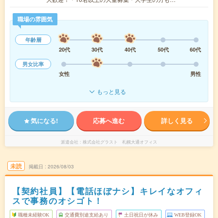
職場の雰囲気
年齢層
20代
30代
40代
50代
60代
男女比率
女性
男性
もっと見る
気になる!
応募へ進む
詳しく見る
派遣会社
株式会社グラスト 札幌大通オフィス
未読
掲載日
2026/08/03
【契約社員】【電話ほぼナシ】キレイなオフィ
スで事務のオシゴト！
職種未経験OK
交通費別途支給あり
土日祝日が休み
WEB登録OK