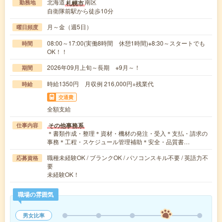
北海道
南区
札幌市
勤務地
自衛隊前駅から徒歩10分
月～金（週5日）
曜日頻度
08:00～17:00(実働8時間 休憩1時間)※8:30～スタートでも
時間
OK！！
2026年09月上旬～長期 ※9月～！
期間
時給1350円 月収例 216,000円+残業代
時給
交通費
全額支給
その他事務系
仕事内容
＊書類作成・整理＊資材・機材の発注・受入＊支払・請求の
事務＊工程・スケジュール管理補助＊安全・品質書…
職種未経験OK / ブランクOK / パソコンスキル不要 / 英語力不
応募資格
要
未経験OK！
職場の雰囲気
男女比率