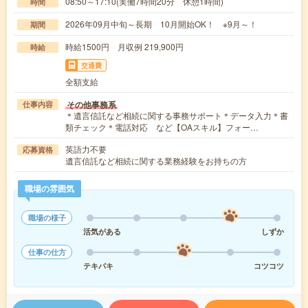
08:50～17:10(実働7時間20分 休憩1時間)
時間
2026年09月中旬～長期 10月開始OK！ ※9月～！
期間
時給1500円 月収例 219,900円
時給
交通費
全額支給
その他事務系
仕事内容
＊遺言信託など相続に関する事務サポート＊データ入力＊書
類チェック＊電話対応 など【OAスキル】フォー…
英語力不要
応募資格
遺言信託など相続に関する業務経験をお持ちの方
職場の雰囲気
職場の様子
活気がある
しずか
仕事の仕方
テキパキ
コツコツ