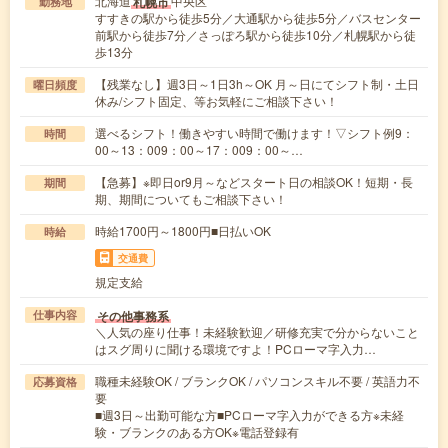
北海道
中央区
札幌市
勤務地
すすきの駅から徒歩5分／大通駅から徒歩5分／バスセンター
前駅から徒歩7分／さっぽろ駅から徒歩10分／札幌駅から徒
歩13分
【残業なし】週3日～1日3h～OK 月～日にてシフト制・土日
曜日頻度
休み/シフト固定、等お気軽にご相談下さい！
選べるシフト！働きやすい時間で働けます！▽シフト例9：
時間
00～13：009：00～17：009：00～…
【急募】※即日or9月～などスタート日の相談OK！短期・長
期間
期、期間についてもご相談下さい！
時給1700円～1800円■日払いOK
時給
交通費
規定支給
その他事務系
仕事内容
＼人気の座り仕事！未経験歓迎／研修充実で分からないこと
はスグ周りに聞ける環境ですよ！PCローマ字入力…
職種未経験OK / ブランクOK / パソコンスキル不要 / 英語力不
応募資格
要
■週3日～出勤可能な方■PCローマ字入力ができる方※未経
験・ブランクのある方OK※電話登録有