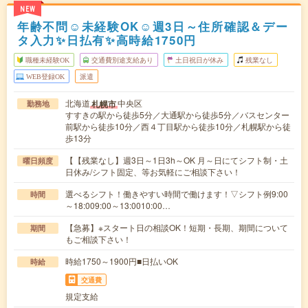
NEW
年齢不問☺未経験OK☺週3日～住所確認＆デー
タ入力✨日払有✨高時給1750円
職種未経験OK
交通費別途支給あり
土日祝日が休み
残業なし
WEB登録OK
派遣
北海道
中央区
札幌市
勤務地
すすきの駅から徒歩5分／大通駅から徒歩5分／バスセンター
前駅から徒歩10分／西４丁目駅から徒歩10分／札幌駅から徒
歩13分
【【残業なし】週3日～1日3h～OK 月～日にてシフト制・土
曜日頻度
日休み/シフト固定、等お気軽にご相談下さい！
選べるシフト！働きやすい時間で働けます！▽シフト例9:00
時間
～18:009:00～13:0010:00…
【急募】※スタート日の相談OK！短期・長期、期間について
期間
もご相談下さい！
時給1750～1900円■日払いOK
時給
交通費
規定支給