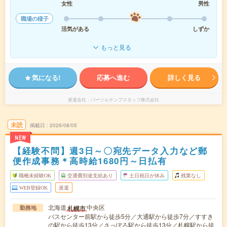
女性
男性
職場の様子
活気がある
しずか
もっと見る
気になる!
応募へ進む
詳しく見る
派遣会社
パーソルテンプスタッフ株式会社
未読
掲載日
2026/08/05
NEW
【経験不問】週3日～〇宛先データ入力など郵
便作成事務＊高時給1680円～日払有
職種未経験OK
交通費別途支給あり
土日祝日が休み
残業なし
WEB登録OK
派遣
北海道
中央区
札幌市
勤務地
バスセンター前駅から徒歩5分／大通駅から徒歩7分／すすき
の駅から徒歩13分／さっぽろ駅から徒歩13分／札幌駅から徒