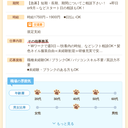
【急募】短期・長期、期間についてご相談下さい！ ※即日
期間
or9月～などスタート日の相談もOK！
時給1750円～1900円 ■日払いOK
時給
交通費
規定支給
その他事務系
仕事内容
＊Wワークで週3日～/扶養内の時短、などシフト相談OK＊髪
色ネイル服装自由≪未経験歓迎≫研修充実で安…
職種未経験OK / ブランクOK / パソコンスキル不要 / 英語力不
応募資格
要
■未経験・ブランクのある方もOK
職場の雰囲気
年齢層
20代
30代
40代
50代
60代
男女比率
女性
男性
もっと見る