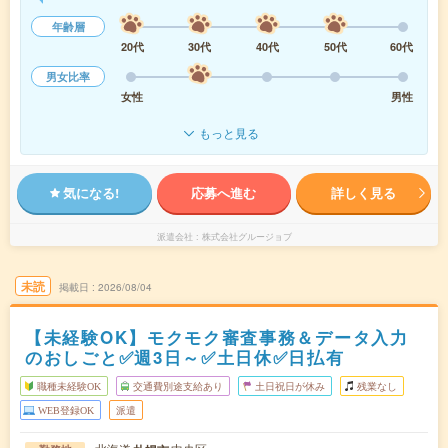
年齢層
20代
30代
40代
50代
60代
男女比率
女性
男性
もっと見る
気になる!
応募へ進む
詳しく見る
派遣会社
株式会社グルージョブ
未読
掲載日
2026/08/04
【未経験OK】モクモク審査事務＆データ入力
のおしごと✅週3日～✅土日休✅日払有
職種未経験OK
交通費別途支給あり
土日祝日が休み
残業なし
WEB登録OK
派遣