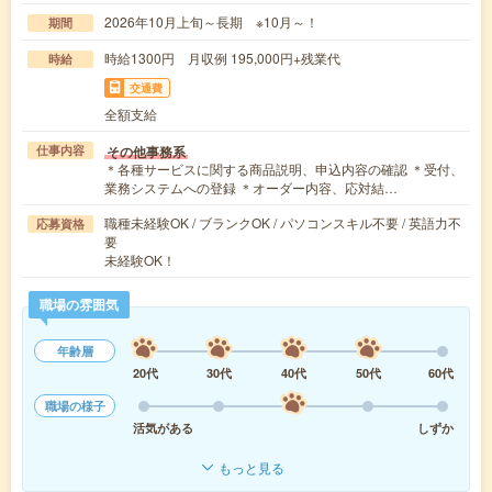
2026年10月上旬～長期 ※10月～！
期間
時給1300円 月収例 195,000円+残業代
時給
交通費
全額支給
その他事務系
仕事内容
＊各種サービスに関する商品説明、申込内容の確認 ＊受付、
業務システムへの登録 ＊オーダー内容、応対結…
職種未経験OK / ブランクOK / パソコンスキル不要 / 英語力不
応募資格
要
未経験OK！
職場の雰囲気
年齢層
20代
30代
40代
50代
60代
職場の様子
活気がある
しずか
もっと見る