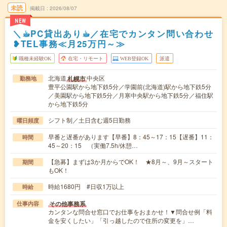
未読
掲載日
2026/08/07
NEW
＼☕︎PC貸出あり☕︎／在宅でカンタン問い合わせ
❥TEL事務≪月25万円～≫
職種未経験OK
在宅・リモート
WEB登録OK
派遣
北海道
中央区
札幌市
勤務地
豊平公園駅から地下鉄5分／学園前(北海道)駅から地下鉄5分
／美園駅から地下鉄5分／月寒中央駅から地下鉄5分／福住駅
から地下鉄5分
シフト制／土日含む週5日勤務
曜日頻度
早番と遅番があります【早番】8：45～17：15【遅番】11：
時間
45～20：15 （実働7.5h/休憩…
【急募】まずは3か月からでOK！ ★8月～、9月～スタート
期間
もOK！
時給1680円 #日収1万以上
時給
その他事務系
仕事内容
カンタンな問合せ窓口でお仕事をおまかせ！▼問合せ例「料
金を安くしたい」「引っ越したので住所の変更を」…