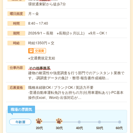
環状通東駅から徒歩7分
月～金
曜日頻度
8:40～17:40
時間
2026/9/1～長期 ※長期(2ヶ月以上) ※9月～OK！
期間
時給1350円＋交
時給
交通費
※交通費規定支給
その他事務系
仕事内容
建物の耐震性や強度調査を行う部門でのアシスタント業務で
す。-調調査データの集計・整理-報告書作成補助…
職種未経験OK / ブランクOK / 英語力不要
応募資格
-普通自動車運転免許をお持ちの方(社用車運転あり)-PC基本
操作(Excel、Word)-出張対応が…
職場の雰囲気
年齢層
20代
30代
40代
50代
60代