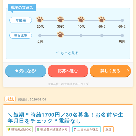
職場の雰囲気
年齢層
20代
30代
40代
50代
60代
男女比率
女性
男性
もっと見る
気になる!
応募へ進む
詳しく見る
派遣会社
株式会社グルージョブ
未読
掲載日
2026/08/04
＼短期＊時給1700円／30名募集！お名前や生
年月日をチェック＊電話なし
職種未経験OK
交通費別途支給あり
土日祝日が休み
派遣