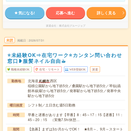
気になる!
応募へ進む
詳しく見る
派遣会社
株式会社グルージョブ
未読
掲載日
2026/07/31
⭐未経験OK⇒在宅ワーク⭐カンタン問い合わせ
窓口❥服髪ネイル自由☕︎
職種未経験OK
在宅・リモート
WEB登録OK
派遣
北海道
西区
札幌市
勤務地
稲積公園駅から地下鉄5分／桑園駅から地下鉄5分／琴似(函
館本線)駅から地下鉄5分／発寒駅から地下鉄5分／発寒中央
駅から地下鉄5分
シフト制／土日含む週5日勤務
曜日頻度
早番と遅番があります【早番】8：45～17：15【遅番】11：
時間
45～20：15 （実働7.5h/休憩…
【急募】まずは3か月からでOK！ ★8月～、9月～スタート
期間