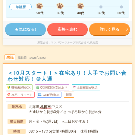
年齢層
20代
30代
40代
50代
60代
気になる!
応募へ進む
詳しく見る
派遣会社
マンパワーグループ株式会社 札幌支店
未読
掲載日
2026/08/03
＜10月スタート！＞在宅あり！大手でお問い合
わせ対応！＠大通
職種未経験OK
交通費別途支給あり
土日祝日が休み
在宅・リモート
WEB登録OK
派遣
北海道
中央区
札幌市
勤務地
大通駅から徒歩3分／さっぽろ駅から徒歩4分
月～金・祝(週5日) ※土日おやすみ！
曜日頻度
08:45～17:15(実働7時間30分 休憩1時間)
時間