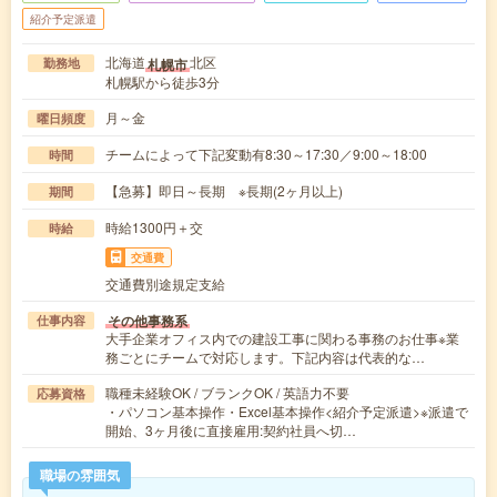
紹介予定派遣
北海道
北区
札幌市
勤務地
札幌駅から徒歩3分
月～金
曜日頻度
チームによって下記変動有8:30～17:30／9:00～18:00
時間
【急募】即日～長期 ※長期(2ヶ月以上)
期間
時給1300円＋交
時給
交通費
交通費別途規定支給
その他事務系
仕事内容
大手企業オフィス内での建設工事に関わる事務のお仕事※業
務ごとにチームで対応します。下記内容は代表的な…
職種未経験OK / ブランクOK / 英語力不要
応募資格
・パソコン基本操作・Excel基本操作<紹介予定派遣>※派遣で
開始、3ヶ月後に直接雇用:契約社員へ切…
職場の雰囲気