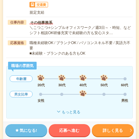
交通費
規定支給
その他事務系
仕事内容
＼こつこつ⭐シンプルオフィスワーク／週3日～・時短、など
シフト相談OK研修充実で未経験の方も安心スタ…
職種未経験OK / ブランクOK / パソコンスキル不要 / 英語力不
応募資格
要
■未経験・ブランクのある方もOK
職場の雰囲気
年齢層
20代
30代
40代
50代
60代
男女比率
女性
男性
もっと見る
気になる!
応募へ進む
詳しく見る