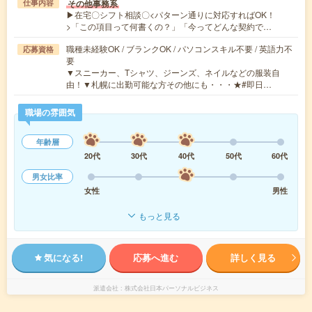
その他事務系
仕事内容
▶在宅〇シフト相談〇<パターン通りに対応すればOK！
>「この項目って何書くの？」「今ってどんな契約で…
職種未経験OK / ブランクOK / パソコンスキル不要 / 英語力不
応募資格
要
▼スニーカー、Tシャツ、ジーンズ、ネイルなどの服装自
由！▼札幌に出勤可能な方その他にも・・・★#即日…
職場の雰囲気
年齢層
20代
30代
40代
50代
60代
男女比率
女性
男性
もっと見る
気になる!
応募へ進む
詳しく見る
派遣会社
株式会社日本パーソナルビジネス