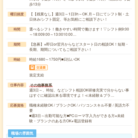
歩13分
【【残業なし】週3日～1日3h～OK 月～日にてシフト制・土
曜日頻度
日休み/シフト固定、等お気軽にご相談下さい！
選べるシフト！働きやすい時間で働けます！▽シフト例9:00
時間
～18:009:00～13:0010:00…
【急募】※即日or翌月からなどスタート日の相談OK！短期・
期間
長期、期間についてもご相談下さい！
時給1680～1750円■日払いOK
時給
交通費
規定支給
その他事務系
仕事内容
週3日～、時短、などシフト相談OK研修充実で分からない事
はすぐに確認出来る環境ですよ！≪未経験＆ブラ…
職種未経験OK / ブランクOK / パソコンスキル不要 / 英語力不
応募資格
要
■週3日～出勤可能な方■PCローマ字入力ができる方※未経
験・ブランクのある方OK※電話登録有
職場の雰囲気