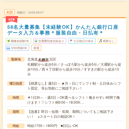
未読
掲載日
2026/08/07
NEW
58名大量募集【未経験OK】かんたん銀行口座
データ入力＆事務＊服装自由・日払有＊
職種未経験OK
交通費別途支給あり
土日祝日が休み
残業なし
WEB登録OK
派遣
北海道
北区
札幌市
勤務地
札幌駅から徒歩5分／さっぽろ駅から徒歩5分／大通駅から徒
歩10分／西４丁目駅から徒歩10分／すすきの駅から徒歩13
分
【残業なし】週3日～ ★月～日にてシフト制・土日休み/シフ
曜日頻度
ト固定、等お気軽にご相談下さい！
▼1日3h～・週3日～OK選べるシフト！働きやすい時間で働
時間
けます！▽シフト例9:00～18:009:…
【急募】即日～短期・長期、期間についてもご相談下さ
期間
い！ ※スタート日の相談OK！
時給1700～1800円 ■日払いOK
時給