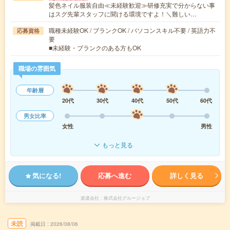
髪色ネイル服装自由≪未経験歓迎≫研修充実で分からない事
はスグ先輩スタッフに聞ける環境ですよ！＼難しい…
職種未経験OK / ブランクOK / パソコンスキル不要 / 英語力不
応募資格
要
■未経験・ブランクのある方もOK
職場の雰囲気
年齢層
20代
30代
40代
50代
60代
男女比率
女性
男性
もっと見る
気になる!
応募へ進む
詳しく見る
派遣会社
株式会社グルージョブ
未読
掲載日
2026/08/06