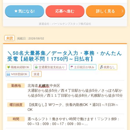
気になる!
応募へ進む
詳しく見る
派遣会社
パーソルテンプスタッフ株式会社
未読
掲載日
2026/08/02
＼50名大量募集／データ入力・事務・かんたん
受電【経験不問！1750円～日払有】
職種未経験OK
交通費別途支給あり
土日祝日が休み
残業なし
WEB登録OK
派遣
北海道
中央区
札幌市
勤務地
大通駅から徒歩5分／西４丁目駅から徒歩5分／さっぽろ駅か
ら徒歩5分／西１１丁目駅から徒歩8分／札幌駅から徒歩10分
【残業なし】Wワーク、扶養内勤務OK ＊週3日～/1日3h～
曜日頻度
OK
選べるシフト！働きやすい時間で働けます！▽シフト例9：
時間
00～13：009：00～17：009：00～…