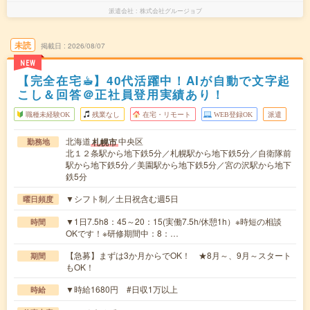
派遣会社
株式会社グルージョブ
未読
掲載日
2026/08/07
NEW
【完全在宅☕︎】40代活躍中！AIが自動で文字起
こし＆回答＠正社員登用実績あり！
職種未経験OK
残業なし
在宅・リモート
WEB登録OK
派遣
北海道
中央区
札幌市
勤務地
北１２条駅から地下鉄5分／札幌駅から地下鉄5分／自衛隊前
駅から地下鉄5分／美園駅から地下鉄5分／宮の沢駅から地下
鉄5分
▼シフト制／土日祝含む週5日
曜日頻度
▼1日7.5h8：45～20：15(実働7.5h/休憩1h）※時短の相談
時間
OKです！※研修期間中：8：…
【急募】まずは3か月からでOK！ ★8月～、9月～スタート
期間
もOK！
▼時給1680円 #日収1万以上
時給