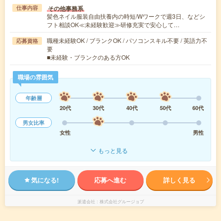
その他事務系
仕事内容
髪色ネイル服装自由扶養内の時短/Wワークで週3日、などシ
フト相談OK≪未経験歓迎≫研修充実で安心して…
職種未経験OK / ブランクOK / パソコンスキル不要 / 英語力不
応募資格
要
■未経験・ブランクのある方OK
職場の雰囲気
年齢層
20代
30代
40代
50代
60代
男女比率
女性
男性
もっと見る
気になる!
応募へ進む
詳しく見る
派遣会社
株式会社グルージョブ