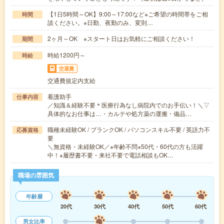
【1日5時間～OK】9:00～17:00など※ご希望の時間帯をご相
時間
談ください。※日勤、夜勤のみ、変則…
2ヶ月～OK ※スタート日はお気軽にご相談ください！
期間
時給1200円～
時給
交通費
交通費規定内支給
看護助手
仕事内容
／知識＆経験不要＊医療行為なし病院内でのお手伝い！＼▽
具体的なお仕事は…・カルテや処方薬の運搬・備品…
職種未経験OK / ブランクOK / パソコンスキル不要 / 英語力不
応募資格
要
＼無資格・未経験OK／※年齢不問※50代・60代の方も活躍
中！※履歴書不要・来社不要で電話相談もOK…
職場の雰囲気
年齢層
20代
30代
40代
50代
60代
男女比率