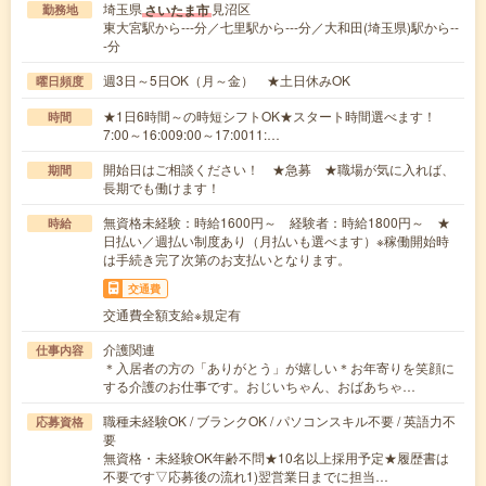
埼玉県
見沼区
さいたま市
勤務地
東大宮駅から---分／七里駅から---分／大和田(埼玉県)駅から--
-分
週3日～5日OK（月～金） ★土日休みOK
曜日頻度
★1日6時間～の時短シフトOK★スタート時間選べます！
時間
7:00～16:009:00～17:0011:…
開始日はご相談ください！ ★急募 ★職場が気に入れば、
期間
長期でも働けます！
無資格未経験：時給1600円～ 経験者：時給1800円～ ★
時給
日払い／週払い制度あり（月払いも選べます）※稼働開始時
は手続き完了次第のお支払いとなります。
交通費
交通費全額支給※規定有
介護関連
仕事内容
＊入居者の方の「ありがとう」が嬉しい＊お年寄りを笑顔に
する介護のお仕事です。おじいちゃん、おばあちゃ…
職種未経験OK / ブランクOK / パソコンスキル不要 / 英語力不
応募資格
要
無資格・未経験OK年齢不問★10名以上採用予定★履歴書は
不要です▽応募後の流れ1)翌営業日までに担当…