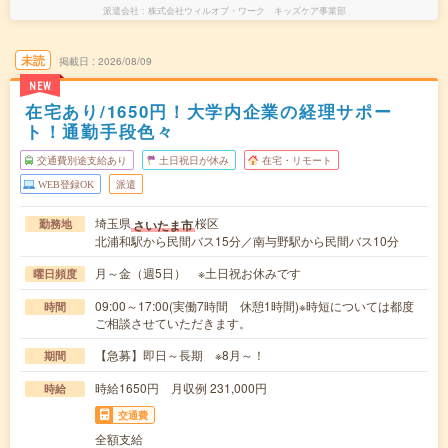
派遣会社
株式会社ウィルオブ・ワーク キッズケア事業部
未読
掲載日
2026/08/09
NEW
在宅あり/1650円！大学内企業の経理サポー
ト！通勤手段色々
交通費別途支給あり
土日祝日が休み
在宅・リモート
WEB登録OK
派遣
埼玉県
桜区
さいたま市
勤務地
北浦和駅から民間バス15分／南与野駅から民間バス10分
月～金（週5日） ※土日祝お休みです
曜日頻度
09:00～17:00(実働7時間 休憩1時間)※時短については都度
時間
ご相談させていただきます。
【急募】即日～長期 ※8月～！
期間
時給1650円 月収例 231,000円
時給
交通費
全額支給