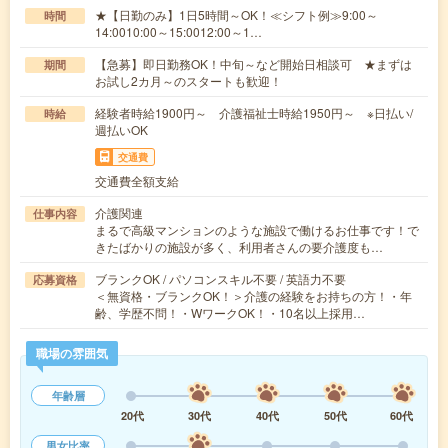
★【日勤のみ】1日5時間～OK！≪シフト例≫9:00～
時間
14:0010:00～15:0012:00～1…
【急募】即日勤務OK！中旬～など開始日相談可 ★まずは
期間
お試し2カ月～のスタートも歓迎！
経験者時給1900円～ 介護福祉士時給1950円～ ※日払い/
時給
週払いOK
交通費
交通費全額支給
介護関連
仕事内容
まるで高級マンションのような施設で働けるお仕事です！で
きたばかりの施設が多く、利用者さんの要介護度も…
ブランクOK / パソコンスキル不要 / 英語力不要
応募資格
＜無資格・ブランクOK！＞介護の経験をお持ちの方！・年
齢、学歴不問！・WワークOK！・10名以上採用…
職場の雰囲気
年齢層
20代
30代
40代
50代
60代
男女比率