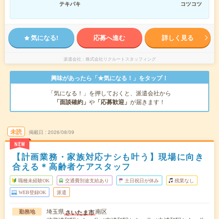
テキパキ
コツコツ
気になる!
応募へ進む
詳しく見る
派遣会社
株式会社リクルートスタッフィング
興味があったら「★気になる！」をタップ！
「気になる！」を押しておくと、派遣会社から
「面談確約」
や
「応募歓迎」
が届きます！
未読
掲載日
2026/08/09
NEW
【計画業務・家族対応ナシも叶う】現場に向き
合える＊高齢者ケアスタッフ
職種未経験OK
交通費別途支給あり
土日祝日が休み
残業なし
WEB登録OK
派遣
埼玉県
南区
さいたま市
勤務地