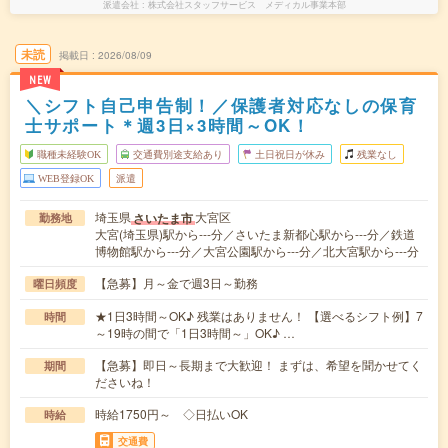
派遣会社
株式会社スタッフサービス メディカル事業本部
未読
掲載日
2026/08/09
NEW
＼シフト自己申告制！／保護者対応なしの保育
士サポート＊週3日×3時間～OK！
職種未経験OK
交通費別途支給あり
土日祝日が休み
残業なし
WEB登録OK
派遣
埼玉県
大宮区
さいたま市
勤務地
大宮(埼玉県)駅から---分／さいたま新都心駅から---分／鉄道
博物館駅から---分／大宮公園駅から---分／北大宮駅から---分
【急募】月～金で週3日～勤務
曜日頻度
★1日3時間～OK♪ 残業はありません！ 【選べるシフト例】7
時間
～19時の間で「1日3時間～」OK♪ …
【急募】即日～長期まで大歓迎！ まずは、希望を聞かせてく
期間
ださいね！
時給1750円～ ◇日払いOK
時給
交通費