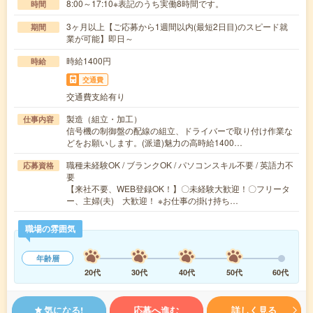
8:00～17:10※表記のうち実働8時間です。
時間
3ヶ月以上【ご応募から1週間以内(最短2日目)のスピード就
期間
業が可能】即日～
時給1400円
時給
交通費
交通費支給有り
製造（組立・加工）
仕事内容
信号機の制御盤の配線の組立、ドライバーで取り付け作業な
どをお願いします。(派遣)魅力の高時給1400…
職種未経験OK / ブランクOK / パソコンスキル不要 / 英語力不
応募資格
要
【来社不要、WEB登録OK！】〇未経験大歓迎！〇フリータ
ー、主婦(夫) 大歓迎！ ※お仕事の掛け持ち…
職場の雰囲気
年齢層
20代
30代
40代
50代
60代
気になる!
応募へ進む
詳しく見る