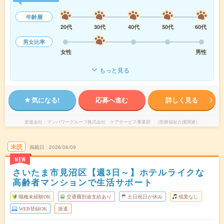
年齢層
20代
30代
40代
50代
60代
男女比率
女性
男性
もっと見る
気になる!
応募へ進む
詳しく見る
派遣会社
マンパワーグループ株式会社 ケアサービス事業部 （医療福祉介護関連）
未読
掲載日
2026/08/09
NEW
さいたま市見沼区【週3日～】ホテルライクな
高齢者マンションで生活サポート
職種未経験OK
交通費別途支給あり
土日祝日が休み
残業なし
WEB登録OK
派遣