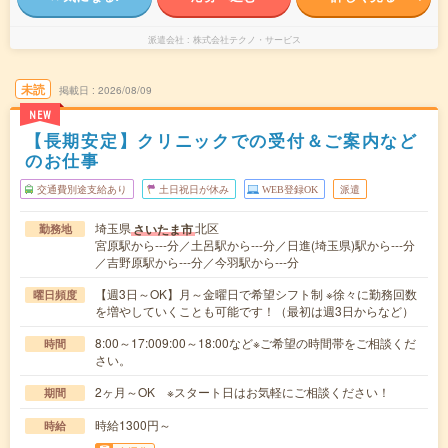
派遣会社
株式会社テクノ・サービス
未読
掲載日
2026/08/09
NEW
【長期安定】クリニックでの受付＆ご案内など
のお仕事
交通費別途支給あり
土日祝日が休み
WEB登録OK
派遣
埼玉県
北区
さいたま市
勤務地
宮原駅から---分／土呂駅から---分／日進(埼玉県)駅から---分
／吉野原駅から---分／今羽駅から---分
【週3日～OK】月～金曜日で希望シフト制 ※徐々に勤務回数
曜日頻度
を増やしていくことも可能です！（最初は週3日からなど）
8:00～17:009:00～18:00など※ご希望の時間帯をご相談くだ
時間
さい。
2ヶ月～OK ※スタート日はお気軽にご相談ください！
期間
時給1300円～
時給