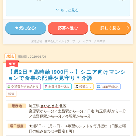
もっと見る
気になる!
応募へ進む
詳しく見る
派遣会社
株式会社ウィルオブ・ワーク ケアワーク事業部
未読
掲載日
2026/08/09
NEW
【週2日＊高時給1900円～】シニア向けマンシ
ョンで食事の配膳や見守り＊介護
交通費別途支給あり
土日祝日が休み
残業なし
WEB登録OK
派遣
埼玉県
北区
さいたま市
勤務地
宮原駅から---分／土呂駅から---分／日進(埼玉県)駅から---分
／吉野原駅から---分／今羽駅から---分
★週2日～（月～日） ※希望のシフトを毎月提出（日数と曜
曜日頻度
日の組み合わせや固定も可）