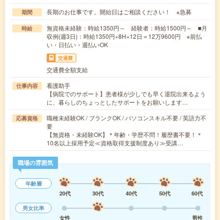
長期のお仕事です。開始日はご相談ください！ ※急募
期間
無資格未経験：時給1350円～ 経験者：時給1500円～ ■月
時給
収例(週3日)：時給1350円×8H×12日＝12万9600円 ※前払
い・日払い・週払いOK
交通費
交通費全額支給
看護助手
仕事内容
【病院でのサポート】患者様が少しでも早く退院出来るよう
に、暮らしのちょっとしたサポートをお願いします…
職種未経験OK / ブランクOK / パソコンスキル不要 / 英語力不
応募資格
要
【無資格・未経験OK】＊年齢・学歴不問！履歴書不要！＊
10名以上採用予定≪資格取得支援制度あり≫受講…
職場の雰囲気
年齢層
20代
30代
40代
50代
60代
男女比率
女性
男性