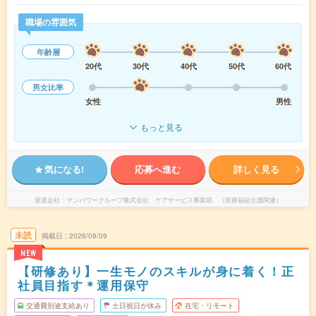
職場の雰囲気
年齢層
20代
30代
40代
50代
60代
男女比率
女性
男性
もっと見る
気になる!
応募へ進む
詳しく見る
派遣会社
マンパワーグループ株式会社 ケアサービス事業部 （医療福祉介護関連）
未読
掲載日
2026/08/09
NEW
【研修あり】一生モノのスキルが身に着く！正
社員目指す＊運用保守
交通費別途支給あり
土日祝日が休み
在宅・リモート