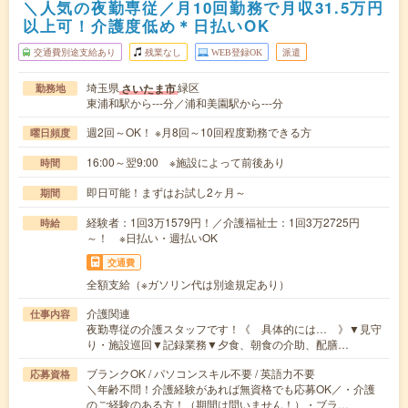
＼人気の夜勤専従／月10回勤務で月収31.5万円
以上可！介護度低め＊日払いOK
交通費別途支給あり
残業なし
WEB登録OK
派遣
埼玉県
緑区
さいたま市
勤務地
東浦和駅から---分／浦和美園駅から---分
週2回～OK！ ※月8回～10回程度勤務できる方
曜日頻度
16:00～翌9:00 ※施設によって前後あり
時間
即日可能！まずはお試し2ヶ月～
期間
経験者：1回3万1579円！／介護福祉士：1回3万2725円
時給
～！ ※日払い・週払いOK
交通費
全額支給（※ガソリン代は別途規定あり）
介護関連
仕事内容
夜勤専従の介護スタッフです！《 具体的には… 》▼見守
り・施設巡回▼記録業務▼夕食、朝食の介助、配膳…
ブランクOK / パソコンスキル不要 / 英語力不要
応募資格
＼年齢不問！介護経験があれば無資格でも応募OK／・介護
のご経験のある方！（期間は問いません！）・ブラ…