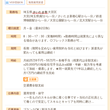
WEB登録OK
無期雇用派遣
埼玉県
大宮区
さいたま市
勤務地
大宮(埼玉県)駅から---分／さいたま新都心駅から---分／鉄道
博物館駅から---分／大宮公園駅から---分／北大宮駅から---分
月～金（週休2日制）
曜日頻度
8：30～17：30（実働8時間）※勤務時間は就業先により異な
時間
る場合があります。◎フレックス勤務が可…
長期（期間を定めない雇用契約を当社と結びます）派遣先が
期間
変わっても雇用は継続！
月給25万6千円～55万円＋各種手当（残業代は全額支給）
時給
※20,000円の地域/住宅手当込み※経験・年齢・能力等を考慮
して加給・優遇します。★同一就業先で1年以上継続したら
月1万円の継続手当支給
交通費
交通費全額支給
運用管理・保守
仕事内容
＜一生もののスキルが身に着く仕事です＞当社の正社員とし
て働くので安定してスキルとキャリアを同時に磨け…
ブランクOK / 英語力不要
応募資格