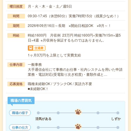
月・火・木・金・土／週5日
曜日頻度
09:30-17:45（休憩60分）実働7時間15分（残業少なめ！）
時間
2026年09月16日～長期 ※開始日相談OK ※9月～！
期間
時給1600円 月収例 23万円 時給1600円×実働7h15m×週5
時給
日×4週 ※月収例を保証するものではありません。
交通費
1ヶ月3万円を上限として実費支給
一般事務
仕事内容
大手通信会社にて事務のお仕事・社内システムを用いた申請
業務・電話対応(受電取り次ぎ程度)・書類作成と…
職種未経験OK / ブランクOK / 英語力不要
応募資格
■未経験OK！
職場の雰囲気
職場の様子
活気がある
しずか
仕事の仕方