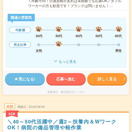
＼年齢不問！介護資格があれば未経験でも応募OK／ダブル
ワーカーの方も歓迎です！ブランクは問いません！…
職場の雰囲気
年齢層
20代
30代
40代
50代
60代
男女比率
女性
男性
もっと見る
気になる!
応募へ進む
詳しく見る
派遣会社
株式会社ゼフィロス
未読
掲載日
2026/08/09
NEW
＼40～50代活躍中／週2～扶養内＆Wワーク
OK！病院の備品管理や軽作業