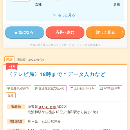
女性
男性
もっと見る
気になる!
応募へ進む
詳しく見る
派遣会社
株式会社スタッフサービス メディカル事業本部
未読
掲載日
2026/08/09
NEW
〈テレビ局〉18時まで＊データ入力など
職種未経験OK
交通費別途支給あり
土日祝日が休み
WEB登録OK
派遣
埼玉県
浦和区
さいたま市
勤務地
北浦和駅から徒歩18分／浦和駅から徒歩18分
月～金 ※土日祝休み
曜日頻度