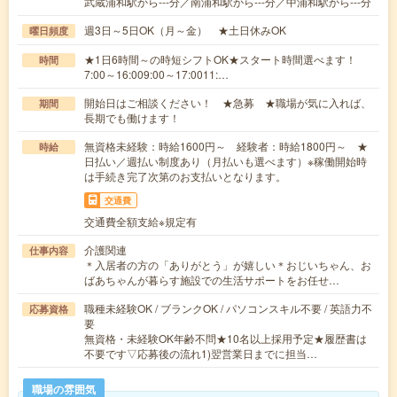
武蔵浦和駅から---分／南浦和駅から---分／中浦和駅から---分
週3日～5日OK（月～金） ★土日休みOK
曜日頻度
★1日6時間～の時短シフトOK★スタート時間選べます！
時間
7:00～16:009:00～17:0011:…
開始日はご相談ください！ ★急募 ★職場が気に入れば、
期間
長期でも働けます！
無資格未経験：時給1600円～ 経験者：時給1800円～ ★
時給
日払い／週払い制度あり（月払いも選べます）※稼働開始時
は手続き完了次第のお支払いとなります。
交通費
交通費全額支給※規定有
介護関連
仕事内容
＊入居者の方の「ありがとう」が嬉しい＊おじいちゃん、お
ばあちゃんが暮らす施設での生活サポートをお任せ…
職種未経験OK / ブランクOK / パソコンスキル不要 / 英語力不
応募資格
要
無資格・未経験OK年齢不問★10名以上採用予定★履歴書は
不要です▽応募後の流れ1)翌営業日までに担当…
職場の雰囲気