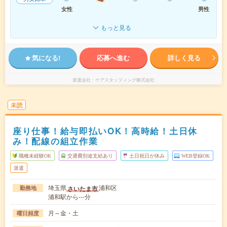
女性
男性
もっと見る
気になる!
応募へ進む
詳しく見る
派遣会社
ケアスタッフィング株式会社
未読
座り仕事！給与即払いOK！高時給！土日休
み！配線の組立作業
職種未経験OK
交通費別途支給あり
土日祝日が休み
WEB登録OK
派遣
埼玉県
浦和区
さいたま市
勤務地
浦和駅から---分
月～金・土
曜日頻度