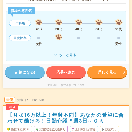
職場の雰囲気
年齢層
20代
30代
40代
50代
60代
男女比率
女性
男性
もっと見る
気になる!
応募へ進む
詳しく見る
派遣会社
株式会社ゼフィロス
未読
掲載日
2026/08/09
NEW
【月収16万以上！年齢不問】あなたの希望に合
わせて働ける！日勤介護＊週3日～ＯＫ
職種未経験OK
交通費別途支給あり
土日祝日が休み
残業なし