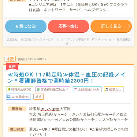
■エンジニア経験 1年以上（微経験もOK）SEやプログラマ
は勿論、ネットワーク、サーバ、ヘルプデスク…
気になる!
応募へ進む
詳しく見る
派遣会社
株式会社スタッフサービス エンジニアリング事業本部 ITソリューション（無期雇用派
遣）
未読
掲載日
2026/08/09
NEW
≪時短OK！17時定時≫体温・血圧の記録メイ
ン＊看護師資格で高時給2300円！
職種未経験OK
交通費別途支給あり
土日祝日が休み
残業なし
WEB登録OK
派遣
埼玉県
大宮区
さいたま市
勤務地
大宮(埼玉県)駅から---分／さいたま新都心駅から---分／鉄道
博物館駅から---分／大宮公園駅から---分／北大宮駅から---分
週3日～OK！ ■曜日固定の相談OK！ ■ご希望の曜日をご相談
曜日頻度
ください！