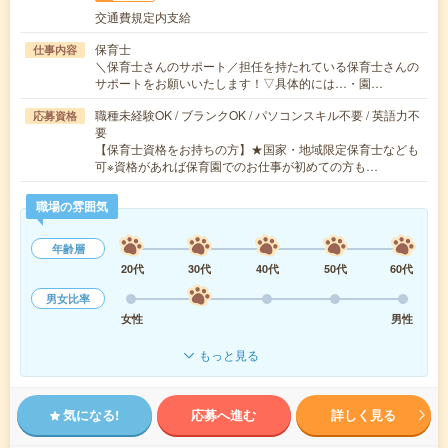
交通費規定内支給
保育士
仕事内容
＼保育士さんのサポート／担任を持たれている保育士さんの
サポートをお願いいたします！▽具体的には…・園…
職種未経験OK / ブランクOK / パソコンスキル不要 / 英語力不
応募資格
要
【保育士資格をお持ちの方】★国家・地域限定保育士なども
可※資格があれば保育園でのお仕事が初めての方も…
職場の雰囲気
年齢層
20代
30代
40代
50代
60代
男女比率
女性
男性
もっと見る
気になる!
応募へ進む
詳しく見る