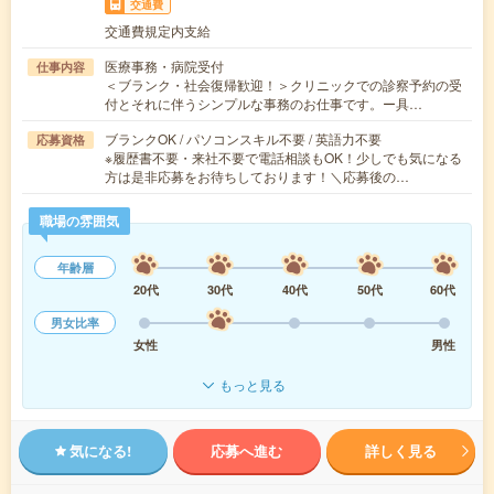
交通費
交通費規定内支給
医療事務・病院受付
仕事内容
＜ブランク・社会復帰歓迎！＞クリニックでの診察予約の受
付とそれに伴うシンプルな事務のお仕事です。ー具…
ブランクOK / パソコンスキル不要 / 英語力不要
応募資格
※履歴書不要・来社不要で電話相談もOK！少しでも気になる
方は是非応募をお待ちしております！＼応募後の…
職場の雰囲気
年齢層
20代
30代
40代
50代
60代
男女比率
女性
男性
もっと見る
気になる!
応募へ進む
詳しく見る