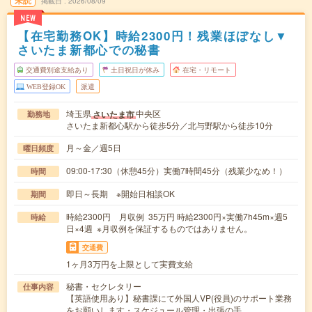
掲載日
2026/08/09
NEW
【在宅勤務OK】時給2300円！残業ほぼなし▼
さいたま新都心での秘書
交通費別途支給あり
土日祝日が休み
在宅・リモート
WEB登録OK
派遣
埼玉県
中央区
さいたま市
勤務地
さいたま新都心駅から徒歩5分／北与野駅から徒歩10分
月～金／週5日
曜日頻度
09:00-17:30（休憩45分）実働7時間45分（残業少なめ！）
時間
即日～長期 ※開始日相談OK
期間
時給2300円 月収例 35万円 時給2300円×実働7h45m×週5
時給
日×4週 ※月収例を保証するものではありません。
交通費
1ヶ月3万円を上限として実費支給
秘書・セクレタリー
仕事内容
【英語使用あり】秘書課にて外国人VP(役員)のサポート業務
をお願いします・スケジュール管理・出張の手…