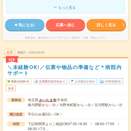
もっと見る
気になる!
応募へ進む
詳しく見る
派遣会社
株式会社スタッフサービス（神奈川・千葉・埼玉エリア）
未読
掲載日
2026/08/09
NEW
＼未経験OK!／伝票や物品の準備など＊病院内
サポート
職種未経験OK
交通費別途支給あり
土日祝日が休み
WEB登録OK
派遣
埼玉県
中央区
さいたま市
勤務地
南与野駅から---分／与野本町駅から---分／北与野駅から---分
平日のみ週3日～OK！
曜日頻度
下記時間帯よりご相談OK07:30-16:30 / 08:00-17:00 /
時間
08:30-17:3…