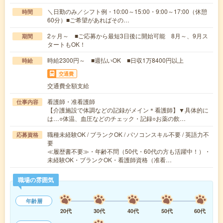
＼日勤のみ／シフト例・10:00～15:00・9:00～17:00（休憩
時間
60分）■ご希望があればその…
2ヶ月～ ■ご応募から最短3日後に開始可能 8月～、9月ス
期間
タートもOK！
時給2300円～ ■週払いOK ■日収1万8400円以上
時給
交通費
交通費全額支給
看護師・准看護師
仕事内容
【介護施設で体調などの記録がメイン＊看護師】▼具体的に
は…○体温、血圧などのチェック・記録○お薬の飲…
職種未経験OK / ブランクOK / パソコンスキル不要 / 英語力不
応募資格
要
≪履歴書不要≫・年齢不問（50代・60代の方も活躍中！）・
未経験OK・ブランクOK・看護師資格（准看…
職場の雰囲気
年齢層
20代
30代
40代
50代
60代