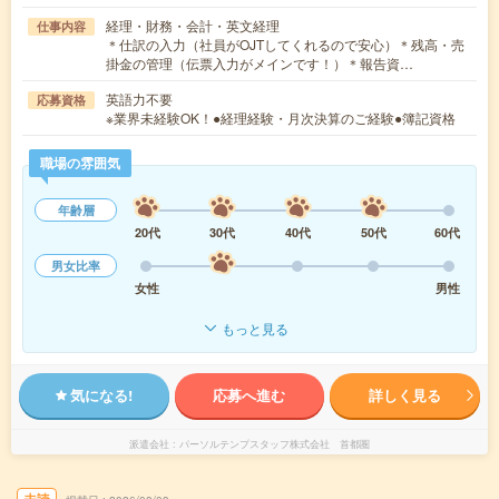
経理・財務・会計・英文経理
仕事内容
＊仕訳の入力（社員がOJTしてくれるので安心）＊残高・売
掛金の管理（伝票入力がメインです！）＊報告資…
英語力不要
応募資格
※業界未経験OK！●経理経験・月次決算のご経験●簿記資格
職場の雰囲気
年齢層
20代
30代
40代
50代
60代
男女比率
女性
男性
もっと見る
気になる!
応募へ進む
詳しく見る
派遣会社
パーソルテンプスタッフ株式会社 首都圏
未読