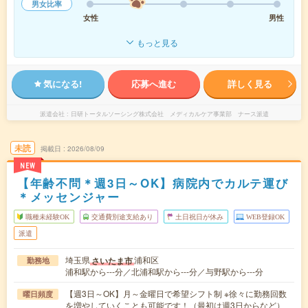
男女比率
女性
男性
もっと見る
気になる!
応募へ進む
詳しく見る
派遣会社
日研トータルソーシング株式会社 メディカルケア事業部 ナース派遣
未読
掲載日
2026/08/09
NEW
【年齢不問＊週3日～OK】病院内でカルテ運び
＊メッセンジャー
職種未経験OK
交通費別途支給あり
土日祝日が休み
WEB登録OK
派遣
埼玉県
浦和区
さいたま市
勤務地
浦和駅から---分／北浦和駅から---分／与野駅から---分
【週3日～OK】月～金曜日で希望シフト制 ※徐々に勤務回数
曜日頻度
を増やしていくことも可能です！（最初は週3日からなど）