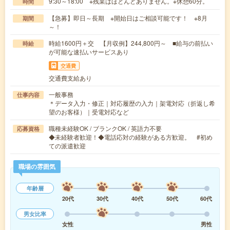
9:30～18:00 ※残業はほとんどありません。※休憩60分。
時間
【急募】即日～長期 ※開始日はご相談可能です！ ※8月
期間
～！
時給1600円＋交 【月収例】244,800円～ ■給与の前払い
時給
が可能な速払いサービスあり
交通費
交通費支給あり
一般事務
仕事内容
＊データ入力・修正｜対応履歴の入力｜架電対応（折返し希
望のお客様）｜受電対応など
職種未経験OK / ブランクOK / 英語力不要
応募資格
◆未経験者歓迎！◆電話応対の経験がある方歓迎。 #初め
ての派遣歓迎
職場の雰囲気
年齢層
20代
30代
40代
50代
60代
男女比率
女性
男性