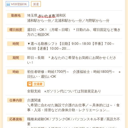
WEB登録OK
派遣
埼玉県
浦和区
さいたま市
勤務地
浦和駅から---分／北浦和駅から---分／与野駅から---分
週3日～OK！（月曜～日曜） ＊日勤のみ、曜日固定など働き
曜日頻度
方のご相談OK
▼選べる勤務シフト【日勤】9:00～18:00【早番】7:00～
時間
16:00【遅番】10:00～20:…
即日～長期 ＊あなたのご希望をお気軽にお聞かせくださ
期間
い！
初任者研修：時給1700円～ 介護福祉士：時給1800円～ ※
時給
日払い・週払いOK
交通費
全額支給 ※ガソリン代については別途規定あり
介護関連
仕事内容
＼希望に合わせた施設で介護のお仕事／～具体的には～・食
事・入浴・排泄などの身体介助・レクリエーション…
職種未経験OK / ブランクOK / パソコンスキル不要 / 英語力不
応募資格
要