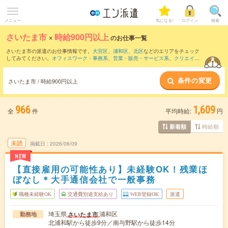
メニュー
気になる!
ログイン
検索
さいたま市
×
時給900円以上
のお仕事一覧
さいたま市の派遣のお仕事情報です。
大宮区
、
浦和区
、
北区
などのエリアをチェック
してみてください。
オフィスワーク・事務系
、
営業・販売・サービス系
、
クリエイテ
ィブ系
などのお仕事を取り揃えています。さらに、
短期
・
単発
などの期間や、
職種未
経験OK
などのこだわり条件で絞り込んでいただけます。
条件の変更
さいたま市 / 時給900円以上
時給
1150円以上
・
1800円以上
の求人はこちら
当サイトでは法令を遵守し、最低賃金以上の求人のみを掲載しています。
966
1,609
全
件
平均時給:
円
時給順
新着順
未読
掲載日
2026/08/09
NEW
【直接雇用の可能性あり】未経験OK！残業ほ
ぼなし＊大手通信会社で一般事務
職種未経験OK
交通費別途支給あり
WEB登録OK
派遣
埼玉県
浦和区
さいたま市
勤務地
北浦和駅から徒歩9分／南与野駅から徒歩14分