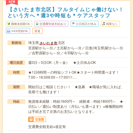
NEW
【さいたま市北区】フルタイムじゃ働けない！
という方へ＊週3や時短も＊ケアスタッフ
職種未経験OK
交通費別途支給あり
土日祝日が休み
残業なし
WEB登録OK
派遣
埼玉県
北区
さいたま市
勤務地
宮原駅から---分／土呂駅から---分／日進(埼玉県)駅から---分
／吉野原駅から---分／今羽駅から---分
週3日～5日OK（月～金） ★土日休みOK
曜日頻度
★1日6時間～の時短シフトOK★スタート時間選べます！
時間
7:00～16:009:00～17:0011:…
開始日はご相談ください！ ★急募 ★職場が気に入れば、
期間
長期でも働けます！
無資格未経験：時給1600円～ 経験者：時給1800円～ ★
時給
日払い／週払い制度あり（月払いも選べます）※稼働開始時
は手続き完了次第のお支払いとなります。
交通費
交通費全額支給※規定有