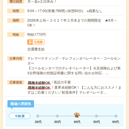
月～金※土日休み！
曜日頻度
9:00～17:00(実働:7時間) (休憩60分) ※残業なし
時間
2026/9/上旬～２０２７年２月末までの期間限定 ★9月～
期間
OK！
時給1770円
時給
交通費
交通費支給
テレマーケティング・テレフォンオペレーター・コールセン
仕事内容
ター
【コールセンターでのテレオペレーター】火災保険および第
3分野保険の控除証明書に関する問い合わせ対応、…
/ 英語力不要
職種未経験OK
応募資格
！業界未経験OK！【こんな方におススメ！ま
職種未経験OK
ずはご応募ください／歓迎条件】テレオペレータ…
職場の雰囲気
年齢層
20代
30代
40代
50代
60代