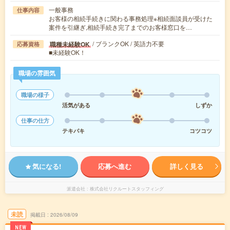
一般事務
仕事内容
お客様の相続手続きに関わる事務処理※相続面談員が受けた
案件を引継ぎ,相続手続き完了までのお客様窓口を…
/ ブランクOK / 英語力不要
職種未経験OK
応募資格
■未経験OK！
職場の雰囲気
職場の様子
活気がある
しずか
仕事の仕方
テキパキ
コツコツ
気になる!
応募へ進む
詳しく見る
派遣会社
株式会社リクルートスタッフィング
未読
掲載日
2026/08/09
NEW