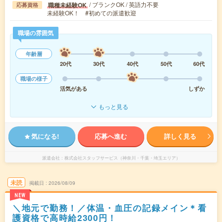
/ ブランクOK / 英語力不要
職種未経験OK
応募資格
未経験OK！ #初めての派遣歓迎
職場の雰囲気
年齢層
20代
30代
40代
50代
60代
職場の様子
活気がある
しずか
もっと見る
気になる!
応募へ進む
詳しく見る
派遣会社
株式会社スタッフサービス（神奈川・千葉・埼玉エリア）
未読
掲載日
2026/08/09
NEW
＼地元で勤務！／体温・血圧の記録メイン＊看
護資格で高時給2300円！