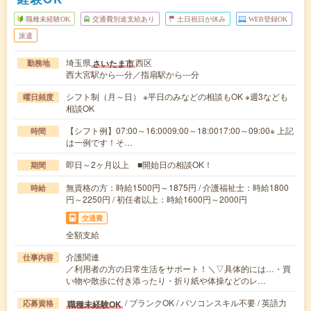
職種未経験OK
交通費別途支給あり
土日祝日が休み
WEB登録OK
派遣
埼玉県
西区
さいたま市
勤務地
西大宮駅から---分／指扇駅から---分
シフト制（月～日） ※平日のみなどの相談もOK ※週3なども
曜日頻度
相談OK
【シフト例】07:00～16:0009:00～18:0017:00～09:00※ 上記
時間
は一例です！そ…
即日～2ヶ月以上 ■開始日の相談OK！
期間
無資格の方：時給1500円～1875円 / 介護福祉士：時給1800
時給
円～2250円 / 初任者以上：時給1600円～2000円
交通費
全額支給
介護関連
仕事内容
／利用者の方の日常生活をサポート！＼▽具体的には…・買
い物や散歩に付き添ったり・折り紙や体操などのレ…
/ ブランクOK / パソコンスキル不要 / 英語力
職種未経験OK
応募資格