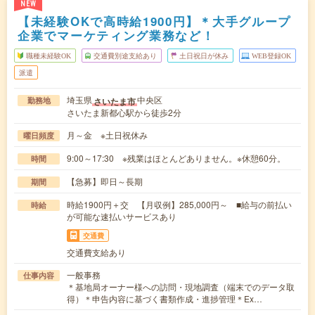
NEW
【未経験OKで高時給1900円】＊大手グループ
企業でマーケティング業務など！
職種未経験OK
交通費別途支給あり
土日祝日が休み
WEB登録OK
派遣
埼玉県
中央区
さいたま市
勤務地
さいたま新都心駅から徒歩2分
月～金 ※土日祝休み
曜日頻度
9:00～17:30 ※残業はほとんどありません。※休憩60分。
時間
【急募】即日～長期
期間
時給1900円＋交 【月収例】285,000円～ ■給与の前払い
時給
が可能な速払いサービスあり
交通費
交通費支給あり
一般事務
仕事内容
＊基地局オーナー様への訪問・現地調査（端末でのデータ取
得）＊申告内容に基づく書類作成・進捗管理＊Ex…