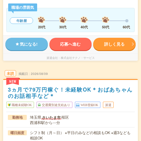
職場の雰囲気
年齢層
20代
30代
40代
50代
60代
気になる!
応募へ進む
詳しく見る
派遣会社
株式会社テクノ・サービス
未読
掲載日
2026/08/09
NEW
3ヵ月で79万円稼ぐ！未経験OK＊おばあちゃん
のお話相手など＊
職種未経験OK
交通費別途支給あり
WEB登録OK
派遣
埼玉県
桜区
さいたま市
勤務地
西浦和駅から---分
シフト制（月～日） ※平日のみなどの相談もOK ※週3なども
曜日頻度
相談OK