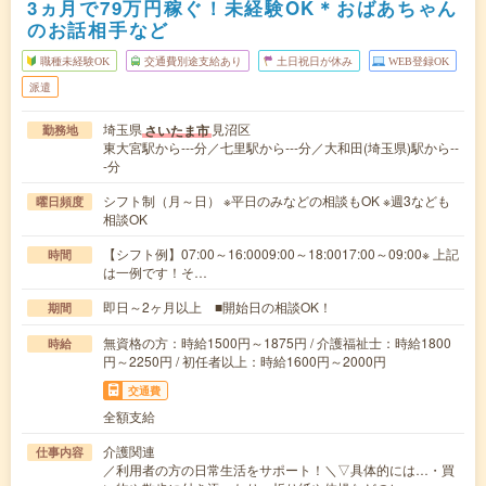
3ヵ月で79万円稼ぐ！未経験OK＊おばあちゃん
のお話相手など
職種未経験OK
交通費別途支給あり
土日祝日が休み
WEB登録OK
派遣
埼玉県
見沼区
さいたま市
勤務地
東大宮駅から---分／七里駅から---分／大和田(埼玉県)駅から--
-分
シフト制（月～日） ※平日のみなどの相談もOK ※週3なども
曜日頻度
相談OK
【シフト例】07:00～16:0009:00～18:0017:00～09:00※ 上記
時間
は一例です！そ…
即日～2ヶ月以上 ■開始日の相談OK！
期間
無資格の方：時給1500円～1875円 / 介護福祉士：時給1800
時給
円～2250円 / 初任者以上：時給1600円～2000円
交通費
全額支給
介護関連
仕事内容
／利用者の方の日常生活をサポート！＼▽具体的には…・買