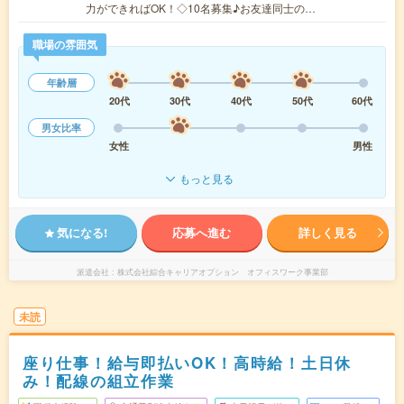
力ができればOK！◇10名募集♪お友達同士の…
職場の雰囲気
年齢層
20代
30代
40代
50代
60代
男女比率
女性
男性
もっと見る
気になる!
応募へ進む
詳しく見る
派遣会社
株式会社綜合キャリアオプション オフィスワーク事業部
未読
座り仕事！給与即払いOK！高時給！土日休
み！配線の組立作業