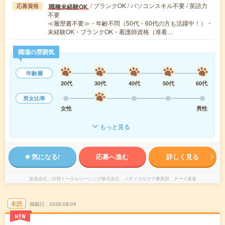
/ ブランクOK / パソコンスキル不要 / 英語力
職種未経験OK
応募資格
不要
≪履歴書不要≫・年齢不問（50代・60代の方も活躍中！）・
未経験OK・ブランクOK・看護師資格（准看…
職場の雰囲気
年齢層
20代
30代
40代
50代
60代
男女比率
女性
男性
もっと見る
気になる!
応募へ進む
詳しく見る
派遣会社
日研トータルソーシング株式会社 メディカルケア事業部 ナース派遣
未読
掲載日
2026/08/09
NEW