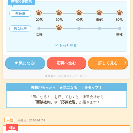
職場の雰囲気
年齢層
20代
30代
40代
50代
60代
男女比率
女性
男性
もっと見る
気になる!
応募へ進む
詳しく見る
派遣会社
株式会社ニッソーネット
興味があったら「★気になる！」をタップ！
「気になる！」を押しておくと、派遣会社から
「面談確約」
や
「応募歓迎」
が届きます！
未読
掲載日
2026/08/09
NEW