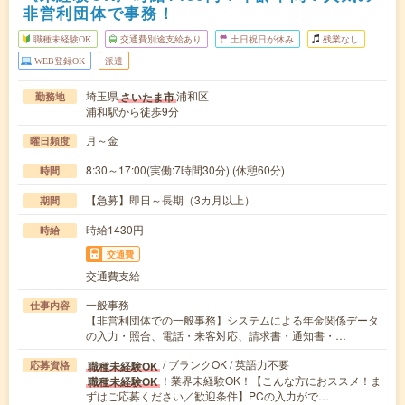
非営利団体で事務！
職種未経験OK
交通費別途支給あり
土日祝日が休み
残業なし
WEB登録OK
派遣
埼玉県
浦和区
さいたま市
勤務地
浦和駅から徒歩9分
月～金
曜日頻度
8:30～17:00(実働:7時間30分) (休憩60分)
時間
【急募】即日～長期（3カ月以上）
期間
時給1430円
時給
交通費
交通費支給
一般事務
仕事内容
【非営利団体での一般事務】システムによる年金関係データ
の入力・照合、電話・来客対応、請求書・通知書・…
/ ブランクOK / 英語力不要
職種未経験OK
応募資格
！業界未経験OK！【こんな方におススメ！ま
職種未経験OK
ずはご応募ください／歓迎条件】PCの入力がで…