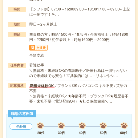
【シフト例】07:00～16:0009:00～18:0017:00～09:00※ 上記
時間
は一例です！そ…
即日～2ヶ月以上
期間
無資格の方：時給1500円～1875円 / 介護福祉士：時給1800
時給
円～2250円 / 初任者以上：時給1600円～2000円
交通費
全額支給
看護助手
仕事内容
＼無資格・未経験OKの看護助手／医療行為は一切行わない
ので未経験でも安心！▽具体的には…・リネンやシ…
/ ブランクOK / パソコンスキル不要 / 英語力
職種未経験OK
応募資格
不要
＼無資格＊未経験OK／★年齢不問・ブランクOK★履歴書不
要・来社不要（電話登録OK）★社会保険完備＼…
職場の雰囲気
年齢層
20代
30代
40代
50代
60代