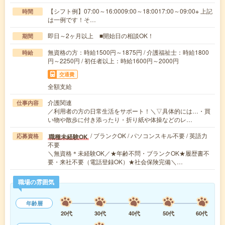
【シフト例】07:00～16:0009:00～18:0017:00～09:00※ 上記
時間
は一例です！そ…
即日～2ヶ月以上 ■開始日の相談OK！
期間
無資格の方：時給1500円～1875円 / 介護福祉士：時給1800
時給
円～2250円 / 初任者以上：時給1600円～2000円
交通費
全額支給
介護関連
仕事内容
／利用者の方の日常生活をサポート！＼▽具体的には…・買
い物や散歩に付き添ったり・折り紙や体操などのレ…
/ ブランクOK / パソコンスキル不要 / 英語力
職種未経験OK
応募資格
不要
＼無資格＊未経験OK／★年齢不問・ブランクOK★履歴書不
要・来社不要（電話登録OK）★社会保険完備＼…
職場の雰囲気
年齢層
20代
30代
40代
50代
60代