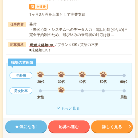
交通費
1ヶ月3万円を上限として実費支給
受付
仕事内容
・来客応対・システムへのデータ入力・電話応対(少なめ)＊
完全予約制のため、飛び込みの来院者の対応はほ…
/ ブランクOK / 英語力不要
職種未経験OK
応募資格
■未経験OK！
職場の雰囲気
年齢層
20代
30代
40代
50代
60代
男女比率
女性
男性
もっと見る
気になる!
応募へ進む
詳しく見る