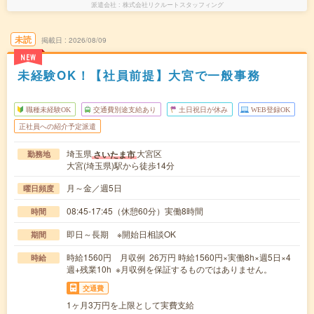
派遣会社
株式会社リクルートスタッフィング
未読
掲載日
2026/08/09
NEW
未経験OK！【社員前提】大宮で一般事務
職種未経験OK
交通費別途支給あり
土日祝日が休み
WEB登録OK
正社員への紹介予定派遣
埼玉県
大宮区
さいたま市
勤務地
大宮(埼玉県)駅から徒歩14分
月～金／週5日
曜日頻度
08:45-17:45（休憩60分）実働8時間
時間
即日～長期 ※開始日相談OK
期間
時給1560円 月収例 26万円 時給1560円×実働8h×週5日×4
時給
週+残業10h ※月収例を保証するものではありません。
交通費
1ヶ月3万円を上限として実費支給