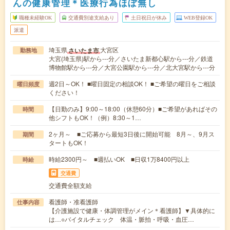
んの健康管理＊医療行為ほぼ無し
職種未経験OK
交通費別途支給あり
土日祝日が休み
WEB登録OK
派遣
埼玉県
大宮区
さいたま市
勤務地
大宮(埼玉県)駅から---分／さいたま新都心駅から---分／鉄道
博物館駅から---分／大宮公園駅から---分／北大宮駅から---分
週2日～OK！ ■曜日固定の相談OK！ ■ご希望の曜日をご相談
曜日頻度
ください！
【日勤のみ】9:00～18:00（休憩60分）■ご希望があればその
時間
他シフトもOK！（例）8:30～1…
2ヶ月～ ■ご応募から最短3日後に開始可能 8月～、9月ス
期間
タートもOK！
時給2300円～ ■週払いOK ■日収1万8400円以上
時給
交通費
交通費全額支給
看護師・准看護師
仕事内容
【介護施設で健康・体調管理がメイン＊看護師】▼具体的に
は…○バイタルチェック 体温・脈拍・呼吸・血圧…