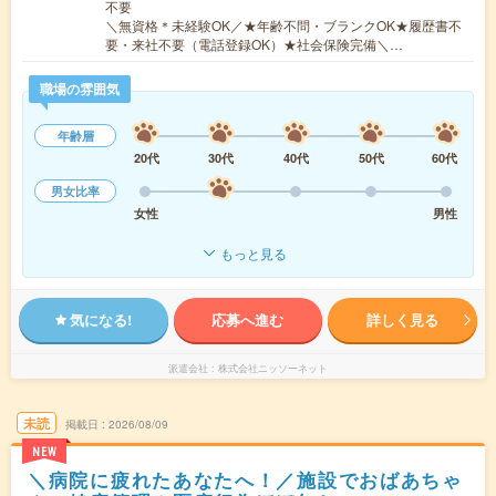
不要
＼無資格＊未経験OK／★年齢不問・ブランクOK★履歴書不
要・来社不要（電話登録OK）★社会保険完備＼…
職場の雰囲気
年齢層
20代
30代
40代
50代
60代
男女比率
女性
男性
もっと見る
気になる!
応募へ進む
詳しく見る
派遣会社
株式会社ニッソーネット
未読
掲載日
2026/08/09
NEW
＼病院に疲れたあなたへ！／施設でおばあちゃ