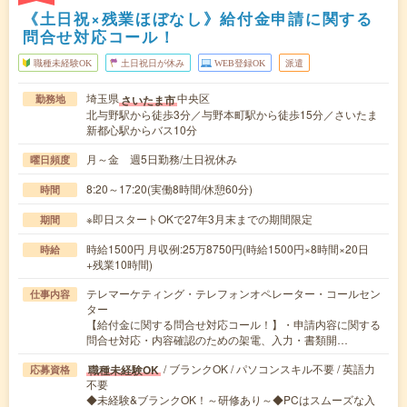
《土日祝×残業ほぼなし》給付金申請に関する
問合せ対応コール！
職種未経験OK
土日祝日が休み
WEB登録OK
派遣
埼玉県
中央区
さいたま市
勤務地
北与野駅から徒歩3分／与野本町駅から徒歩15分／さいたま
新都心駅からバス10分
月～金 週5日勤務/土日祝休み
曜日頻度
8:20～17:20(実働8時間/休憩60分)
時間
※即日スタートOKで27年3月末までの期間限定
期間
時給1500円 月収例:25万8750円(時給1500円×8時間×20日
時給
+残業10時間)
テレマーケティング・テレフォンオペレーター・コールセン
仕事内容
ター
【給付金に関する問合せ対応コール！】・申請内容に関する
問合せ対応・内容確認のための架電、入力・書類開…
/ ブランクOK / パソコンスキル不要 / 英語力
職種未経験OK
応募資格
不要
◆未経験&ブランクOK！～研修あり～◆PCはスムーズな入