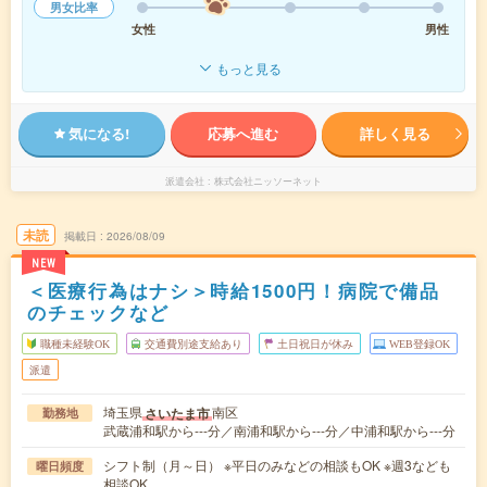
男女比率
女性
男性
もっと見る
気になる!
応募へ進む
詳しく見る
派遣会社
株式会社ニッソーネット
未読
掲載日
2026/08/09
NEW
＜医療行為はナシ＞時給1500円！病院で備品
のチェックなど
職種未経験OK
交通費別途支給あり
土日祝日が休み
WEB登録OK
派遣
埼玉県
南区
さいたま市
勤務地
武蔵浦和駅から---分／南浦和駅から---分／中浦和駅から---分
シフト制（月～日） ※平日のみなどの相談もOK ※週3なども
曜日頻度
相談OK