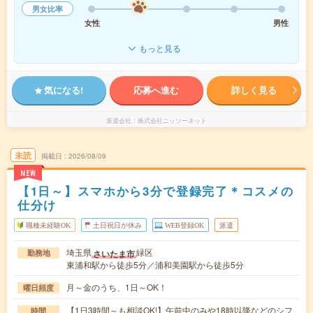
男女比率
女性
男性
もっと見る
気になる!
応募へ進む
詳しく見る
派遣会社
株式会社ニッソーネット
未読
掲載日
2026/08/09
NEW
【1日～】スマホから3分で登録完了＊コスメの
仕分け
職種未経験OK
土日祝日が休み
WEB登録OK
派遣
埼玉県
緑区
さいたま市
勤務地
東浦和駅から徒歩5分／浦和美園駅から徒歩5分
月～金のうち、1日～OK！
曜日頻度
【1日3時間～も相談OK!】午前中のみや18時以降などのシフ
時間