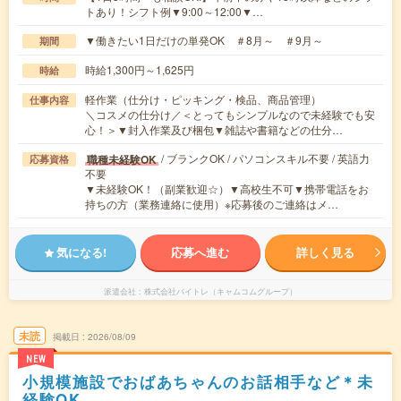
トあり！シフト例▼9:00～12:00▼…
▼働きたい1日だけの単発OK ＃8月～ ＃9月～
期間
時給1,300円～1,625円
時給
軽作業（仕分け・ピッキング・検品、商品管理）
仕事内容
＼コスメの仕分け／＜とってもシンプルなので未経験でも安
心！＞▼封入作業及び梱包▼雑誌や書籍などの仕分…
/ ブランクOK / パソコンスキル不要 / 英語力
職種未経験OK
応募資格
不要
▼未経験OK！（副業歓迎☆）▼高校生不可▼携帯電話をお
持ちの方（業務連絡に使用）※応募後のご連絡はメ…
気になる!
応募へ進む
詳しく見る
派遣会社
株式会社バイトレ（キャムコムグループ）
未読
掲載日
2026/08/09
NEW
小規模施設でおばあちゃんのお話相手など＊未
経験OK