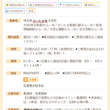
職種未経験OK
交通費別途支給あり
土日祝日が休み
残業なし
WEB登録OK
派遣
埼玉県
大宮区
さいたま市
勤務地
大宮(埼玉県)駅から---分／さいたま新都心駅から---分／鉄道
博物館駅から---分／大宮公園駅から---分／北大宮駅から---分
週2日～OK！ ■曜日固定の相談OK！ ■ご希望の曜日をご相談
曜日頻度
ください！
【日勤のみ】9:00～17:00（休憩60分）■ご希望があればその
時間
他シフトもOK！（例）8:30～1…
2ヶ月～ ■ご応募から最短3日後に開始可能 8月～、9月ス
期間
タートもOK！
時給2300円～ ■週払いOK ■日収1万8400円以上
時給
交通費
交通費全額支給
看護師・准看護師
仕事内容
【介護施設で体調などの記録がメイン＊看護師】▼具体的に
は…○体温、血圧などのチェック・記録○お薬の飲…
/ ブランクOK / パソコンスキル不要 / 英語力
職種未経験OK
応募資格