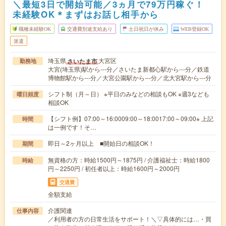
＼最短3日で開始可能／3ヵ月で79万円稼ぐ！
未経験OK＊まずはお話し相手から
職種未経験OK
交通費別途支給あり
土日祝日が休み
WEB登録OK
派遣
埼玉県
大宮区
さいたま市
勤務地
大宮(埼玉県)駅から---分／さいたま新都心駅から---分／鉄道
博物館駅から---分／大宮公園駅から---分／北大宮駅から---分
シフト制（月～日） ※平日のみなどの相談もOK ※週3なども
曜日頻度
相談OK
【シフト例】07:00～16:0009:00～18:0017:00～09:00※ 上記
時間
は一例です！そ…
即日～2ヶ月以上 ■開始日の相談OK！
期間
無資格の方：時給1500円～1875円 / 介護福祉士：時給1800
時給
円～2250円 / 初任者以上：時給1600円～2000円
交通費
全額支給
介護関連
仕事内容
／利用者の方の日常生活をサポート！＼▽具体的には…・買