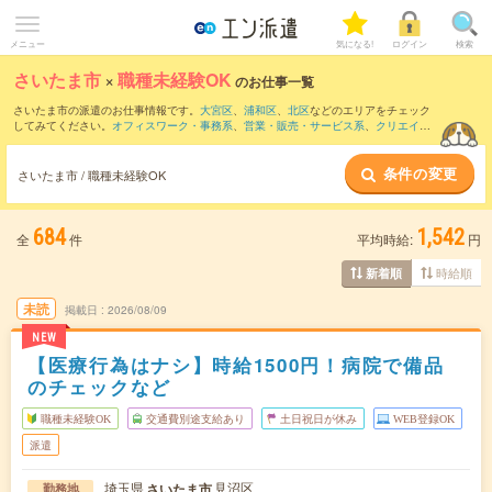
メニュー
気になる!
ログイン
検索
さいたま市
×
職種未経験OK
のお仕事一覧
さいたま市の派遣のお仕事情報です。
大宮区
、
浦和区
、
北区
などのエリアをチェック
してみてください。
オフィスワーク・事務系
、
営業・販売・サービス系
、
クリエイテ
ィブ系
などのお仕事を取り揃えています。職種未経験OKの条件の他に、
交通費別途支
給あり
、
友だちと一緒の応募OK
、
残業なし
などのこだわり条件も取り揃えています。
条件の変更
さいたま市 / 職種未経験OK
684
1,542
全
件
平均時給:
円
時給順
新着順
未読
掲載日
2026/08/09
NEW
【医療行為はナシ】時給1500円！病院で備品
のチェックなど
職種未経験OK
交通費別途支給あり
土日祝日が休み
WEB登録OK
派遣
埼玉県
見沼区
さいたま市
勤務地