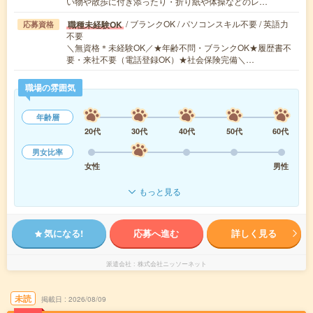
い物や散歩に付き添ったり・折り紙や体操などのレ…
/ ブランクOK / パソコンスキル不要 / 英語力
職種未経験OK
応募資格
不要
＼無資格＊未経験OK／★年齢不問・ブランクOK★履歴書不
要・来社不要（電話登録OK）★社会保険完備＼…
職場の雰囲気
年齢層
20代
30代
40代
50代
60代
男女比率
女性
男性
もっと見る
気になる!
応募へ進む
詳しく見る
派遣会社
株式会社ニッソーネット
未読
掲載日
2026/08/09