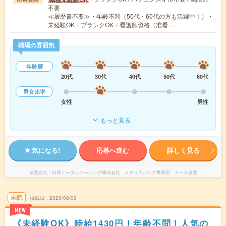
不要
≪履歴書不要≫・年齢不問（50代・60代の方も活躍中！）・
未経験OK・ブランクOK・看護師資格（准看…
職場の雰囲気
年齢層
20代
30代
40代
50代
60代
男女比率
女性
男性
もっと見る
気になる!
応募へ進む
詳しく見る
派遣会社
日研トータルソーシング株式会社 メディカルケア事業部 ナース派遣
未読
掲載日
2026/08/09
NEW
《未経験OK》時給1430円！年齢不問！人気の