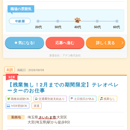
職場の雰囲気
年齢層
20代
30代
40代
50代
60代
気になる!
応募へ進む
詳しく見る
派遣会社
アデコ株式会社
未読
掲載日
2026/08/09
NEW
【残業無し！2月までの期間限定】テレオペレ
ーターのお仕事
職種未経験OK
交通費別途支給あり
土日祝日が休み
残業なし
WEB登録OK
派遣
埼玉県
大宮区
さいたま市
勤務地
大宮(埼玉県)駅から徒歩9分