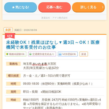
気になる!
応募へ進む
詳しく見る
派遣会社
アデコ株式会社
未読
掲載日
2026/08/09
NEW
未経験OK！残業ほぼなし▼週3日～OK！医療
機関で来客受付のお仕事
職種未経験OK
交通費別途支給あり
WEB登録OK
派遣
埼玉県
大宮区
さいたま市
勤務地
大宮(埼玉県)駅から徒歩2分
月～金・土／週3～5日の間で選択可
曜日頻度
09:00-18:00（休憩60分）実働8時間（残業少なめ！）
時間
即日～長期 ※開始日相談OK
期間
時給1550円 月収例 24万円 時給1550円×実働8h×週5日×4
時給
週 ※月収例を保証するものではありません。※給与即受取り
サービス利用可（利用条件有）