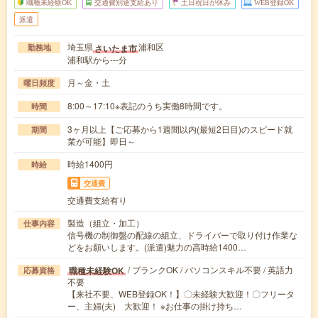
職種未経験OK
交通費別途支給あり
土日祝日が休み
WEB登録OK
派遣
埼玉県
浦和区
さいたま市
勤務地
浦和駅から---分
月～金・土
曜日頻度
8:00～17:10※表記のうち実働8時間です。
時間
3ヶ月以上【ご応募から1週間以内(最短2日目)のスピード就
期間
業が可能】即日～
時給1400円
時給
交通費
交通費支給有り
製造（組立・加工）
仕事内容
信号機の制御盤の配線の組立、ドライバーで取り付け作業な
どをお願いします。(派遣)魅力の高時給1400…
/ ブランクOK / パソコンスキル不要 / 英語力
職種未経験OK
応募資格
不要
【来社不要、WEB登録OK！】〇未経験大歓迎！〇フリータ
ー、主婦(夫) 大歓迎！ ※お仕事の掛け持ち…