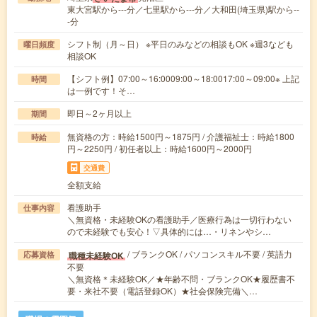
東大宮駅から---分／七里駅から---分／大和田(埼玉県)駅から--
-分
シフト制（月～日） ※平日のみなどの相談もOK ※週3なども
曜日頻度
相談OK
【シフト例】07:00～16:0009:00～18:0017:00～09:00※ 上記
時間
は一例です！そ…
即日～2ヶ月以上
期間
無資格の方：時給1500円～1875円 / 介護福祉士：時給1800
時給
円～2250円 / 初任者以上：時給1600円～2000円
交通費
全額支給
看護助手
仕事内容
＼無資格・未経験OKの看護助手／医療行為は一切行わない
ので未経験でも安心！▽具体的には…・リネンやシ…
/ ブランクOK / パソコンスキル不要 / 英語力
職種未経験OK
応募資格
不要
＼無資格＊未経験OK／★年齢不問・ブランクOK★履歴書不
要・来社不要（電話登録OK）★社会保険完備＼…