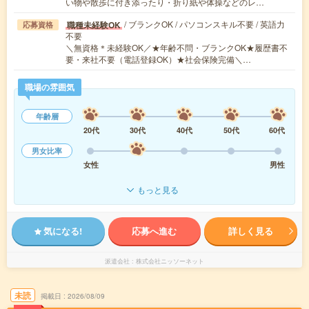
い物や散歩に付き添ったり・折り紙や体操などのレ…
/ ブランクOK / パソコンスキル不要 / 英語力
職種未経験OK
応募資格
不要
＼無資格＊未経験OK／★年齢不問・ブランクOK★履歴書不
要・来社不要（電話登録OK）★社会保険完備＼…
職場の雰囲気
年齢層
20代
30代
40代
50代
60代
男女比率
女性
男性
もっと見る
気になる!
応募へ進む
詳しく見る
派遣会社
株式会社ニッソーネット
未読
掲載日
2026/08/09