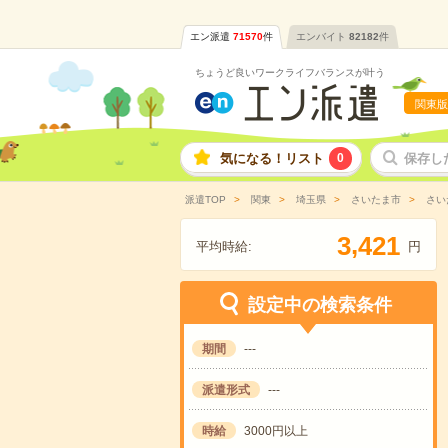
エン派遣
71570
件
エンバイト
82182
件
ちょうど良いワークライフバランスが叶う
関東版
気になる！リスト
0
保存し
派遣TOP
関東
埼玉県
さいたま市
さい
,
3
4
2
1
平均時給:
円
設定中の検索条件
期間
---
派遣形式
---
時給
3000円以上