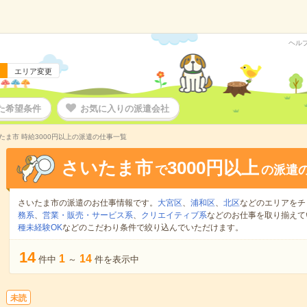
ヘル
エリア変更
た希望条件
お気に入りの派遣会社
たま市 時給3000円以上の派遣の仕事一覧
さいたま市
3000円以上
で
の派遣
さいたま市の派遣のお仕事情報です。
大宮区
、
浦和区
、
北区
などのエリアをチ
務系
、
営業・販売・サービス系
、
クリエイティブ系
などのお仕事を取り揃えて
種未経験OK
などのこだわり条件で絞り込んでいただけます。
14
1
14
件中
～
件を表示中
未読