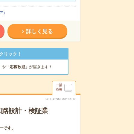
ア）
詳しく見る
クリック！
」
や
「応募歓迎」
が届きます！
一括
応募
No.HATSMH40184HK
回路設計・検証業
ーです。