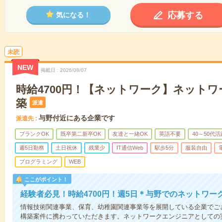
応募する
気になる！
未読
NEW
掲載日
2026/08/07
時給4700円！【ネットワーク】ネット
築
派遣
与野付近にある企業です
派遣先
ブランクOK
既卒第二新卒OK
友達と一緒OK
英語不要
40～50代活
週5日勤務
土日祝休
残業少
IT通信Web
駅歩5分
服装自由
プログラミング
WEB
ここがポイント！
経験者必見！時給4700円！週5日＊与野でのネットワー
情報技術関連事業、保育、幼稚園関連事業等を展開している企業でご
構築案件に携わっていただきます。ネットワークエンジニアとしての