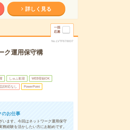
詳しく見る
一括
応募
No.LVTF678837
ワーク運用保守構
躍
しゅふ歓迎
WEB登録OK
電話対応なし
PowerPoint
クのお仕事
ざいます。今回はネットワーク運用保守
実務経験を活かしたい方にお勧めです。