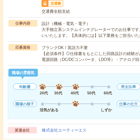
交通費
交通費全額支給
仕事内容
設計（機械・電気・電子）
大手独立系システムインテグレーターでのお仕事です
いいたします。【具体的には】以下業務をご担当いた
応募資格
ブランクOK / 英語力不要
【必須条件】◎仕様書をもとにした回路設計の経験が
電源回路（DC/DCコンバータ、LDO等）・アナログ回
職場の雰囲気
年齢層
男女比率
20代
30代
40代
50代
60代
職場の様子
仕事の仕方
活気がある
しずか
株式会社エーティーエス
派遣会社