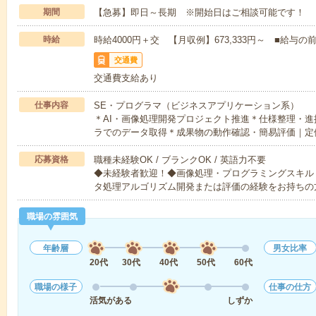
期間
【急募】即日～長期 ※開始日はご相談可能です！
時給
時給4000円＋交 【月収例】673,333円～ ■給
交通費
交通費支給あり
仕事内容
SE・プログラマ（ビジネスアプリケーション系）
＊AI・画像処理開発プロジェクト推進＊仕様整理・
ラでのデータ取得＊成果物の動作確認・簡易評価｜定
応募資格
職種未経験OK / ブランクOK / 英語力不要
◆未経験者歓迎！◆画像処理・プログラミングスキル
タ処理アルゴリズム開発または評価の経験をお持ちの
職場の雰囲気
年齢層
男女比率
20代
30代
40代
50代
60代
職場の様子
仕事の仕方
活気がある
しずか