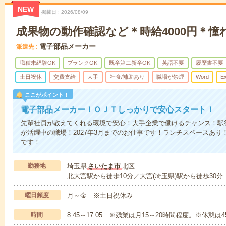
NEW
掲載日
2026/08/09
成果物の動作確認など＊時給4000円＊憧
電子部品メーカー
派遣先
職種未経験OK
ブランクOK
既卒第二新卒OK
英語不要
履歴書不要
土日祝休
交費支給
大手
社食/補助あり
職場が禁煙
Word
Ex
ここがポイント！
電子部品メーカー！ＯＪＴしっかりで安心スタート！
先輩社員が教えてくれる環境で安心！大手企業で働けるチャンス！駅
が活躍中の職場！2027年3月までのお仕事です！ランチスペースあ
です！
勤務地
埼玉県
さいたま市
北区
北大宮駅から徒歩10分／大宮(埼玉県)駅から徒歩30分
曜日頻度
月～金 ※土日祝休み
時間
8:45～17:05 ※残業は月15～20時間程度。※休憩は