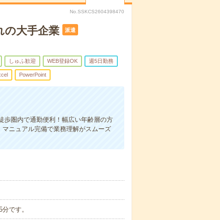
No.SSKCS2604398470
れの大手企業
派遣
しゅふ歓迎
WEB登録OK
週5日勤務
cel
PowerPoint
徒歩圏内で通勤便利！幅広い年齢層の方
り！マニュアル完備で業務理解がスムーズ
45分です。