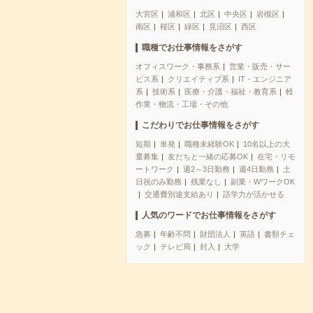
大宮区
浦和区
北区
中央区
岩槻区
南区
桜区
緑区
見沼区
西区
職種でお仕事情報をさがす
オフィスワーク・事務系
営業・販売・サー
ビス系
クリエイティブ系
IT・エンジニア
系
技術系
医療・介護・福祉・教育系
軽
作業・物流・工場・その他
こだわりでお仕事情報をさがす
短期
単発
職種未経験OK
10名以上の大
量募集
友だちと一緒の応募OK
在宅・リモ
ートワーク
週2～3日勤務
週4日勤務
土
日祝のみ勤務
残業なし
副業・WワークOK
交通費別途支給あり
語学力が活かせる
人気のワードでお仕事情報をさがす
急募
年齢不問
財団法人
英語
書類チェ
ック
テレビ局
封入
大学