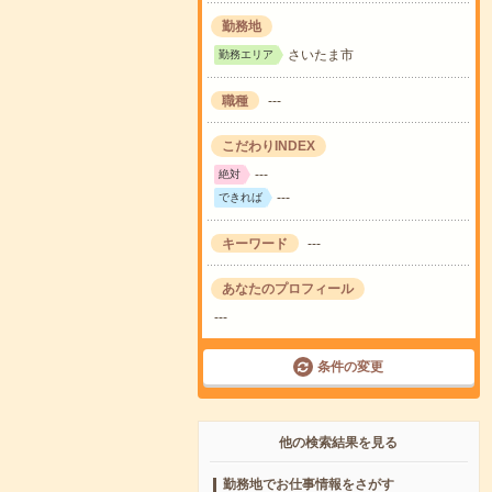
勤務地
さいたま市
勤務エリア
職種
---
こだわりINDEX
---
絶対
---
できれば
キーワード
---
あなたのプロフィール
---
条件の変更
他の検索結果を見る
勤務地でお仕事情報をさがす