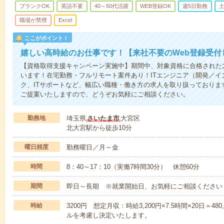
ブランクOK
英語不要
40～50代活躍
WEB登録OK
週5日勤務
職場が禁煙
Excel
ここがポイント！
嬉しい高時給のお仕事です！【来社不要のWeb登録受付
【資格取得支援キャンペーン実施中】期間中、対象資格に合格された
います！在宅勤務・フルリモート案件あり！ITエンジニア（開発／イ
ク、ITサポートなど、幅広い職種・働き方の求人を取り扱っておりま
ご提案いたしますので、どうぞお気軽にご相談ください。
勤務地
埼玉県
さいたま市
大宮区
北大宮駅から徒歩10分
曜日頻度
勤務曜日／月～金
時間
8：40～17：10（実働7時間30分） 休憩60分
期間
即日～長期 ※就業開始日、お気軽にご相談ください
時給
3200円 想定月収：時給3,200円×7.5時間×20日＝
ルを考慮し決定いたします。