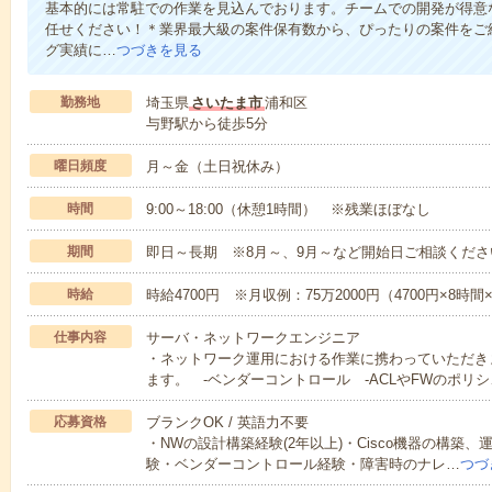
基本的には常駐での作業を見込んでおります。チームでの開発が得意
任せください！＊業界最大級の案件保有数から、ぴったりの案件をご
グ実績に…
つづきを見る
勤務地
埼玉県
さいたま市
浦和区
与野駅から徒歩5分
曜日頻度
月～金（土日祝休み）
時間
9:00～18:00（休憩1時間） ※残業ほぼなし
期間
即日～長期 ※8月～、9月～など開始日ご相談くださ
時給
時給4700円 ※月収例：75万2000円（4700円×8時
仕事内容
サーバ・ネットワークエンジニア
・ネットワーク運用における作業に携わっていただき
ます。 -ベンダーコントロール -ACLやFWのポリシ
応募資格
ブランクOK / 英語力不要
・NWの設計構築経験(2年以上)・Cisco機器の構築
験・ベンダーコントロール経験・障害時のナレ…
つづ