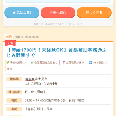
気になる!
応募へ進む
詳しく見る
派遣会社
株式会社リクルートスタッフィング
未読
掲載日
2026/08/05
NEW
【時給1700円！未経験OK】貿易補助事務@ふ
じみ野駅すぐ
職種未経験OK
交通費別途支給あり
土日祝日が休み
WEB登録OK
派遣
富士見市
埼玉県
勤務地
ふじみ野駅から徒歩3分
月～金（週5日）
曜日頻度
09:00～17:45(実働7時間45分 休憩1時間)
時間
【急募】即日～長期
期間