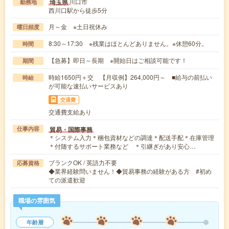
川口市
埼玉県
勤務地
西川口駅から徒歩5分
月～金 ※土日祝休み
曜日頻度
8:30～17:30 ※残業はほとんどありません。※休憩60分。
時間
【急募】即日～長期 ※開始日はご相談可能です！
期間
時給1650円＋交 【月収例】264,000円～ ■給与の前払い
時給
が可能な速払いサービスあり
交通費
交通費支給あり
貿易・国際事務
仕事内容
＊システム入力＊梱包資材などの調達＊配送手配＊在庫管理
＊付随するサポート業務など ＊引継ぎがあり安心…
ブランクOK / 英語力不要
応募資格
◆業界経験問いません！◆貿易事務の経験がある方 #初め
ての派遣歓迎
職場の雰囲気
年齢層