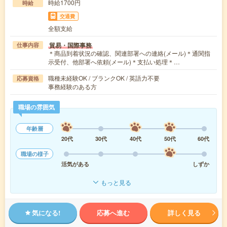
時給1700円
時給
交通費
全額支給
貿易・国際事務
仕事内容
＊商品到着状況の確認、関連部署への連絡(メール)＊通関指
示受付、他部署へ依頼(メール)＊支払い処理＊…
職種未経験OK / ブランクOK / 英語力不要
応募資格
事務経験のある方
職場の雰囲気
年齢層
20代
30代
40代
50代
60代
職場の様子
活気がある
しずか
もっと見る
気になる!
応募へ進む
詳しく見る