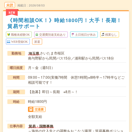
未読
掲載日
2026/08/03
NEW
《時間相談OK！》時給1800円！大手！長期！
貿易サポート
職種未経験OK
交通費別途支給あり
土日祝日が休み
残業なし
WEB登録OK
派遣
さいたま市桜区
埼玉県
勤務地
南与野駅から民間バス15分／浦和駅から民間バス18分
月～金（週5日）
曜日頻度
09:00～17:00(実働7時間 休憩1時間)※8時半～17時半などご
時間
相談可能です！
【急募】即日～長期 ※8月～！
期間
時給1800円
時給
交通費
全額支給
貿易・国際事務
仕事内容
～海外の仕入先との調整をおこなう購買・貿易事務ポジショ