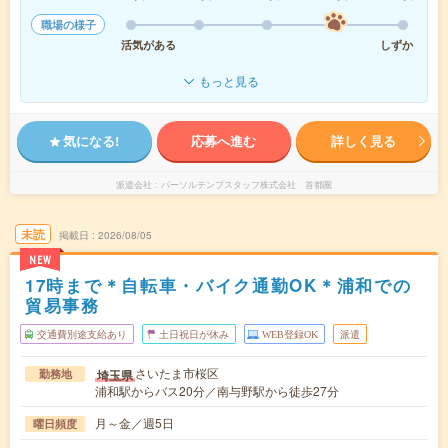
職場の様子
活気がある
しずか
もっと見る
気になる!
応募へ進む
詳しく見る
派遣会社
パーソルテンプスタッフ株式会社 首都圏
未読
掲載日
2026/08/05
NEW
17時まで＊自転車・バイク通勤OK＊浦和での
貿易事務
交通費別途支給あり
土日祝日が休み
WEB登録OK
派遣
さいたま市桜区
埼玉県
勤務地
浦和駅からバス20分／南与野駅から徒歩27分
月～金／週5日
曜日頻度