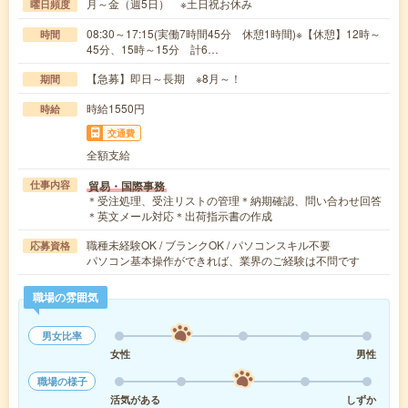
月～金（週5日） ※土日祝お休み
曜日頻度
08:30～17:15(実働7時間45分 休憩1時間)※【休憩】12時～
時間
45分、15時～15分 計6…
【急募】即日～長期 ※8月～！
期間
時給1550円
時給
交通費
全額支給
貿易・国際事務
仕事内容
＊受注処理、受注リストの管理＊納期確認、問い合わせ回答
＊英文メール対応＊出荷指示書の作成
職種未経験OK / ブランクOK / パソコンスキル不要
応募資格
パソコン基本操作ができれば、業界のご経験は不問です
職場の雰囲気
男女比率
女性
男性
職場の様子
活気がある
しずか