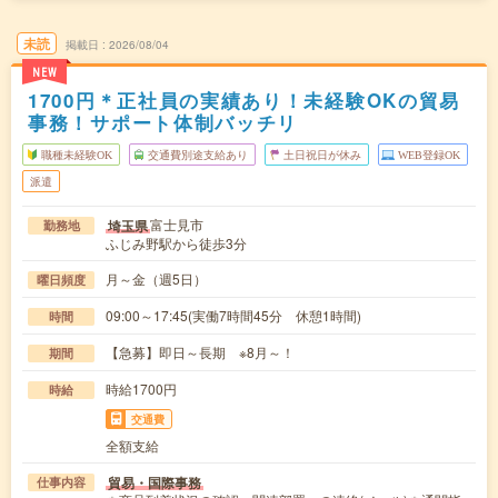
未読
掲載日
2026/08/04
NEW
1700円＊正社員の実績あり！未経験OKの貿易
事務！サポート体制バッチリ
職種未経験OK
交通費別途支給あり
土日祝日が休み
WEB登録OK
派遣
富士見市
埼玉県
勤務地
ふじみ野駅から徒歩3分
月～金（週5日）
曜日頻度
09:00～17:45(実働7時間45分 休憩1時間)
時間
【急募】即日～長期 ※8月～！
期間
時給1700円
時給
交通費
全額支給
貿易・国際事務
仕事内容