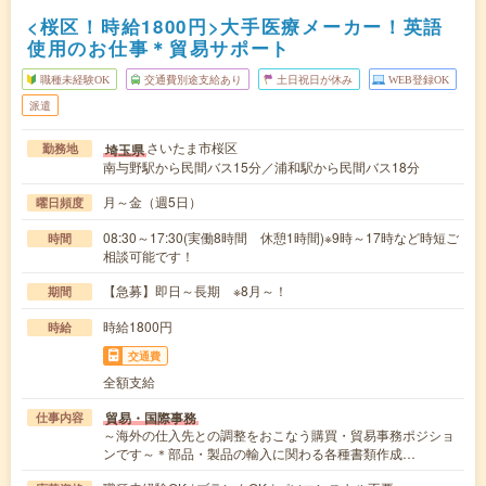
<桜区！時給1800円>大手医療メーカー！英語
使用のお仕事＊貿易サポート
職種未経験OK
交通費別途支給あり
土日祝日が休み
WEB登録OK
派遣
さいたま市桜区
埼玉県
勤務地
南与野駅から民間バス15分／浦和駅から民間バス18分
月～金（週5日）
曜日頻度
08:30～17:30(実働8時間 休憩1時間)※9時～17時など時短ご
時間
相談可能です！
【急募】即日～長期 ※8月～！
期間
時給1800円
時給
交通費
全額支給
貿易・国際事務
仕事内容
～海外の仕入先との調整をおこなう購買・貿易事務ポジショ
ンです～＊部品・製品の輸入に関わる各種書類作成…