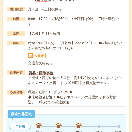
月～金 ※土日祝休み
曜日頻度
9:00～17:30 ※休憩60分。※土曜日は9時～17時の勤務で
時間
す。
【急募】即日～長期
期間
時給1700円＋交 【月収例】333,625円～ ■給与の前払い
時給
が可能な速払いサービスあり
交通費
交通費支給あり
貿易・国際事務
仕事内容
＊機械・部品の輸出入業務｜海外取引先とのコレポン（ビジ
ネスメール・文書）｜L／C対応｜入荷貨物チェッ…
職種未経験OK / ブランクOK
応募資格
◆未経験者歓迎！◆ビジネスレベルの英語力がある方歓
迎。 #初めての派遣歓迎
職場の雰囲気
年齢層