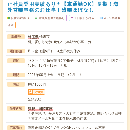
正社員登用実績あり＊【車通勤OK】長期！海
外営業事務のお仕事！残業ほぼなし
職種未経験OK
交通費別途支給あり
土日祝日が休み
WEB登録OK
派遣
桶川市
埼玉県
勤務地
桶川駅から徒歩16分／北本駅から車11分
月～金（週5日） ※土日祝お休み
曜日頻度
08:30～17:15(実働7時間45分 休憩1時間)※【休憩】12時～
時間
45分、15時～15分 計6…
2026年09月上旬～長期 ※9月～！
期間
時給1550円
時給
交通費
全額支給
貿易・国際事務
仕事内容
＊受注処理、受注リストの管理＊納期確認、問い合わせ回答
＊英文メール対応＊出荷指示書の作成
職種未経験OK / ブランクOK / パソコンスキル不要
応募資格