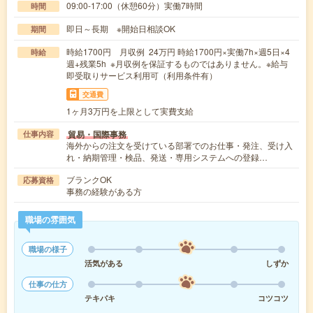
09:00-17:00（休憩60分）実働7時間
時間
即日～長期 ※開始日相談OK
期間
時給1700円 月収例 24万円 時給1700円×実働7h×週5日×4
時給
週+残業5h ※月収例を保証するものではありません。※給与
即受取りサービス利用可（利用条件有）
交通費
1ヶ月3万円を上限として実費支給
貿易・国際事務
仕事内容
海外からの注文を受けている部署でのお仕事・発注、受け入
れ・納期管理・検品、発送・専用システムへの登録…
ブランクOK
応募資格
事務の経験がある方
職場の雰囲気
職場の様子
活気がある
しずか
仕事の仕方
テキパキ
コツコツ