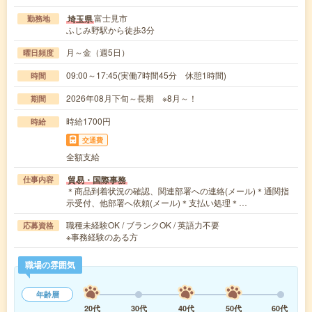
富士見市
埼玉県
勤務地
ふじみ野駅から徒歩3分
月～金（週5日）
曜日頻度
09:00～17:45(実働7時間45分 休憩1時間)
時間
2026年08月下旬～長期 ※8月～！
期間
時給1700円
時給
交通費
全額支給
貿易・国際事務
仕事内容
＊商品到着状況の確認、関連部署への連絡(メール)＊通関指
示受付、他部署へ依頼(メール)＊支払い処理＊…
職種未経験OK / ブランクOK / 英語力不要
応募資格
※事務経験のある方
職場の雰囲気
年齢層
20代
30代
40代
50代
60代