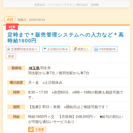
派遣会社
パーソルテンプスタッフ株式会社 首都圏
未読
掲載日
2026/08/04
NEW
定時まで＊販売管理システムへの入力など＊高
時給1600円
交通費別途支給あり
土日祝日が休み
残業なし
WEB登録OK
派遣
羽生市
埼玉県
勤務地
羽生駅から車7分／南羽生駅から車7分
月～金 ※土日祝休み
曜日頻度
8:30～17:00 ※休憩60分。※9時～16時の勤務も相談可能で
時間
す。
【急募】即日～長期 ※開始日はご相談可能です！
期間
時給1600円＋交 【月収例】248,000円～ ■給与の前払い
時給
が可能な速払いサービスあり
交通費