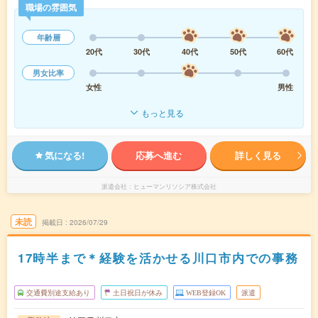
職場の雰囲気
年齢層
20代
30代
40代
50代
60代
男女比率
女性
男性
もっと見る
気になる!
応募へ進む
詳しく見る
派遣会社
ヒューマンリソシア株式会社
未読
掲載日
2026/07/29
17時半まで＊経験を活かせる川口市内での事務
交通費別途支給あり
土日祝日が休み
WEB登録OK
派遣