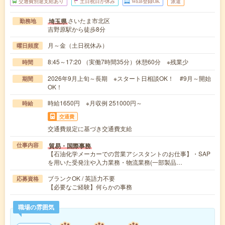
交通費別途支給あり
土日祝日が休み
WEB登録OK
派遣
さいたま市北区
埼玉県
勤務地
吉野原駅から徒歩8分
月～金（土日祝休み）
曜日頻度
8:45～17:20 （実働7時間35分）休憩60分 ※残業少
時間
2026年9月上旬～長期 ※スタート日相談OK！ #9月～開始
期間
OK！
時給1650円 ※月収例 251000円～
時給
交通費
交通費規定に基づき交通費支給
貿易・国際事務
仕事内容
【石油化学メーカーでの営業アシスタントのお仕事】・SAP
を用いた受発注や入力業務・物流業務(一部製品…
ブランクOK / 英語力不要
応募資格
【必要なご経験】何らかの事務
職場の雰囲気