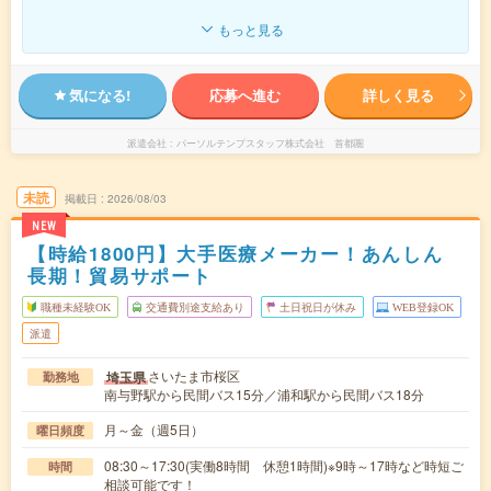
もっと見る
気になる!
応募へ進む
詳しく見る
派遣会社
パーソルテンプスタッフ株式会社 首都圏
未読
掲載日
2026/08/03
NEW
【時給1800円】大手医療メーカー！あんしん
長期！貿易サポート
職種未経験OK
交通費別途支給あり
土日祝日が休み
WEB登録OK
派遣
さいたま市桜区
埼玉県
勤務地
南与野駅から民間バス15分／浦和駅から民間バス18分
月～金（週5日）
曜日頻度
08:30～17:30(実働8時間 休憩1時間)※9時～17時など時短ご
時間
相談可能です！