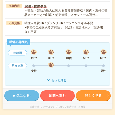
貿易・国際事務
仕事内容
＊部品・製品の輸入に関わる各種書類作成＊国内・海外の部
品メーカーとの対応＊納期管理、スケジュール調整…
職種未経験OK / ブランクOK / パソコンスキル不要
応募資格
●事務のご経験ある方英語：（会話）電話取次／（読み書
き）不要
職場の雰囲気
年齢層
20代
30代
40代
50代
60代
男女比率
女性
男性
もっと見る
気になる!
応募へ進む
詳しく見る
派遣会社
パーソルテンプスタッフ株式会社 首都圏