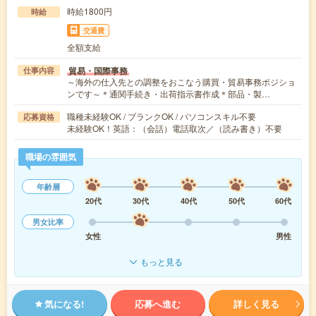
時給1800円
時給
交通費
全額支給
貿易・国際事務
仕事内容
～海外の仕入先との調整をおこなう購買・貿易事務ポジショ
ンです～＊通関手続き・出荷指示書作成＊部品・製…
職種未経験OK / ブランクOK / パソコンスキル不要
応募資格
未経験OK！英語：（会話）電話取次／（読み書き）不要
職場の雰囲気
年齢層
20代
30代
40代
50代
60代
男女比率
女性
男性
もっと見る
気になる!
応募へ進む
詳しく見る