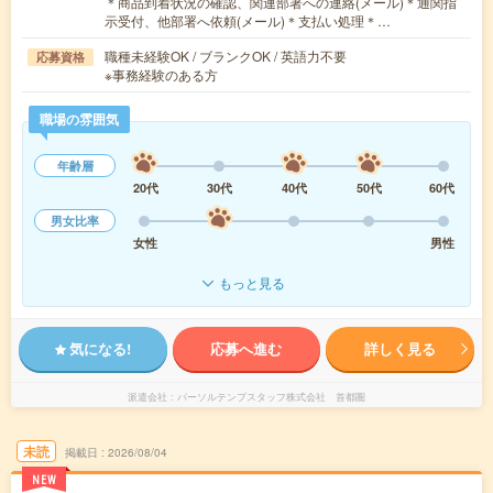
＊商品到着状況の確認、関連部署への連絡(メール)＊通関指
示受付、他部署へ依頼(メール)＊支払い処理＊…
職種未経験OK / ブランクOK / 英語力不要
応募資格
※事務経験のある方
職場の雰囲気
年齢層
20代
30代
40代
50代
60代
男女比率
女性
男性
もっと見る
気になる!
応募へ進む
詳しく見る
派遣会社
パーソルテンプスタッフ株式会社 首都圏
未読
掲載日
2026/08/04
NEW