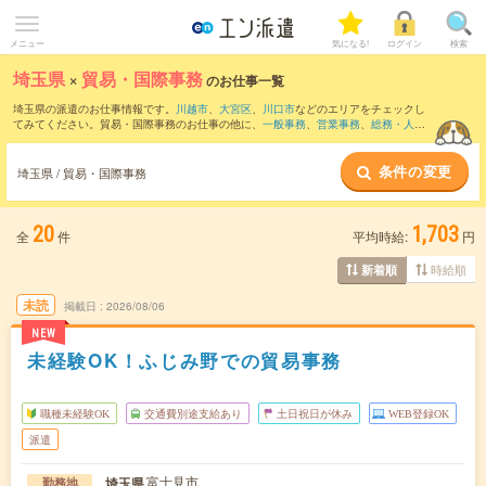
メニュー
気になる!
ログイン
検索
埼玉県
×
貿易・国際事務
のお仕事一覧
埼玉県の派遣のお仕事情報です。
川越市
、
大宮区
、
川口市
などのエリアをチェックし
てみてください。貿易・国際事務のお仕事の他に、
一般事務
、
営業事務
、
総務・人
事・労務
などを取り揃えています。さらに、
短期
・
単発
などの期間や、
職種未経験OK
などのこだわり条件で絞り込んでいただけます。職種辞典：
貿易・国際事務のお仕事
条件の変更
とは？とは？
埼玉県 / 貿易・国際事務
20
1,703
全
件
平均時給:
円
時給順
新着順
未読
掲載日
2026/08/06
NEW
未経験OK！ふじみ野での貿易事務
職種未経験OK
交通費別途支給あり
土日祝日が休み
WEB登録OK
派遣
富士見市
埼玉県
勤務地