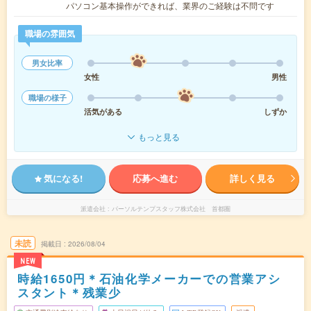
パソコン基本操作ができれば、業界のご経験は不問です
職場の雰囲気
男女比率
女性
男性
職場の様子
活気がある
しずか
もっと見る
気になる!
応募へ進む
詳しく見る
派遣会社
パーソルテンプスタッフ株式会社 首都圏
未読
掲載日
2026/08/04
NEW
時給1650円＊石油化学メーカーでの営業アシ
スタント＊残業少