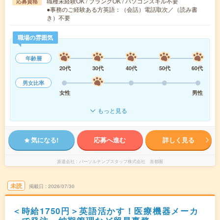
職種未経験OK / ブランクOK / パソコンスキル不要
応募資格
●事務のご経験ある方英語：（会話）電話取次／（読み書
き）不要
職場の雰囲気
年齢層
20代
30代
40代
50代
60代
男女比率
女性
男性
もっと見る
気になる!
応募へ進む
詳しく見る
派遣会社
パーソルテンプスタッフ株式会社 首都圏
未読
掲載日
2026/07/30
＜時給1750円＞英語活かす！医療機器メーカ