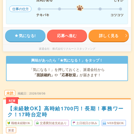
仕事の仕方
テキパキ
コツコツ
気になる!
応募へ進む
詳しく見る
派遣会社
株式会社リクルートスタッフィング
興味があったら「★気になる！」をタップ！
「気になる！」を押しておくと、派遣会社から
「面談確約」
や
「応募歓迎」
が届きます！
未読
掲載日
2026/08/06
NEW
【未経験OK】高時給1700円！長期！事務ワー
ク！17時台定時
職種未経験OK
交通費別途支給あり
土日祝日が休み
WEB登録OK
派遣