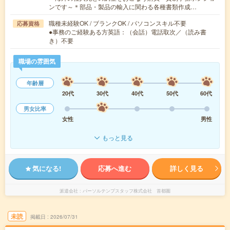
ンです～＊部品・製品の輸入に関わる各種書類作成…
職種未経験OK / ブランクOK / パソコンスキル不要
応募資格
●事務のご経験ある方英語：（会話）電話取次／（読み書
き）不要
職場の雰囲気
年齢層
20代
30代
40代
50代
60代
男女比率
女性
男性
もっと見る
気になる!
応募へ進む
詳しく見る
派遣会社
パーソルテンプスタッフ株式会社 首都圏
未読
掲載日
2026/07/31