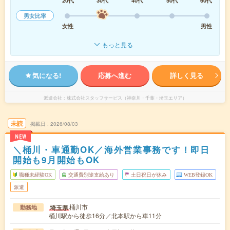
20代
30代
40代
50代
60代
男女比率
女性
男性
もっと見る
気になる!
応募へ進む
詳しく見る
派遣会社
株式会社スタッフサービス（神奈川・千葉・埼玉エリア）
未読
掲載日
2026/08/03
NEW
＼桶川・車通勤OK／海外営業事務です！即日
開始も9月開始もOK
職種未経験OK
交通費別途支給あり
土日祝日が休み
WEB登録OK
派遣
桶川市
埼玉県
勤務地
桶川駅から徒歩16分／北本駅から車11分