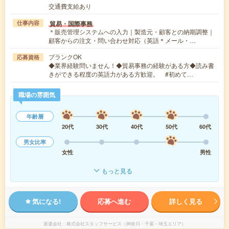
交通費支給あり
貿易・国際事務
仕事内容
＊販売管理システムへの入力｜製造元・顧客との納期調整｜
顧客からの注文・問い合わせ対応（英語＊メール・…
ブランクOK
応募資格
◆業界経験問いません！◆貿易事務の経験がある方◆読み書
きができる程度の英語力がある方歓迎。 #初めて…
職場の雰囲気
年齢層
20代
30代
40代
50代
60代
男女比率
女性
男性
もっと見る
気になる!
応募へ進む
詳しく見る
派遣会社
株式会社スタッフサービス（神奈川・千葉・埼玉エリア）