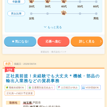
年齢層
20代
30代
40代
50代
60代
男女比率
女性
男性
もっと見る
気になる!
応募へ進む
詳しく見る
派遣会社
株式会社パソナ
未読
掲載日
2026/08/04
NEW
正社員前提！未経験でも大丈夫＊機械・部品の
輸出入業務などの貿易事務
職種未経験OK
交通費別途支給あり
土日祝日が休み
WEB登録OK
正社員への紹介予定派遣
戸田市
埼玉県
勤務地
戸田(
)駅から徒歩18分
埼玉県