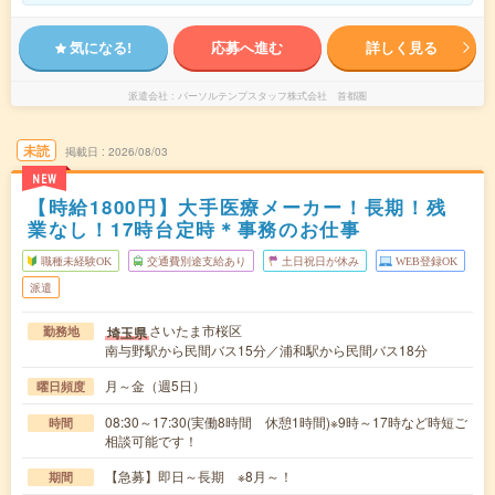
気になる!
応募へ進む
詳しく見る
派遣会社
パーソルテンプスタッフ株式会社 首都圏
未読
掲載日
2026/08/03
NEW
【時給1800円】大手医療メーカー！長期！残
業なし！17時台定時＊事務のお仕事
職種未経験OK
交通費別途支給あり
土日祝日が休み
WEB登録OK
派遣
さいたま市桜区
埼玉県
勤務地
南与野駅から民間バス15分／浦和駅から民間バス18分
月～金（週5日）
曜日頻度
08:30～17:30(実働8時間 休憩1時間)※9時～17時など時短ご
時間
相談可能です！
【急募】即日～長期 ※8月～！
期間