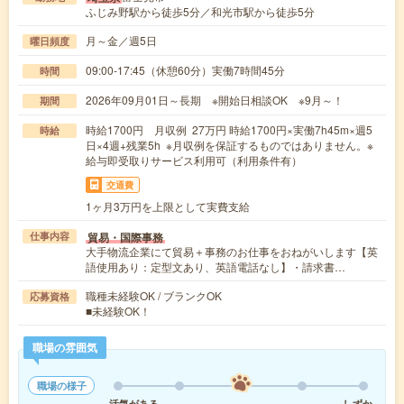
ふじみ野駅から徒歩5分／和光市駅から徒歩5分
月～金／週5日
曜日頻度
09:00-17:45（休憩60分）実働7時間45分
時間
2026年09月01日～長期 ※開始日相談OK ※9月～！
期間
時給1700円 月収例 27万円 時給1700円×実働7h45m×週5
時給
日×4週+残業5h ※月収例を保証するものではありません。※
給与即受取りサービス利用可（利用条件有）
交通費
1ヶ月3万円を上限として実費支給
貿易・国際事務
仕事内容
大手物流企業にて貿易＋事務のお仕事をおねがいします【英
語使用あり：定型文あり、英語電話なし】・請求書…
職種未経験OK / ブランクOK
応募資格
■未経験OK！
職場の雰囲気
職場の様子
活気がある
しずか