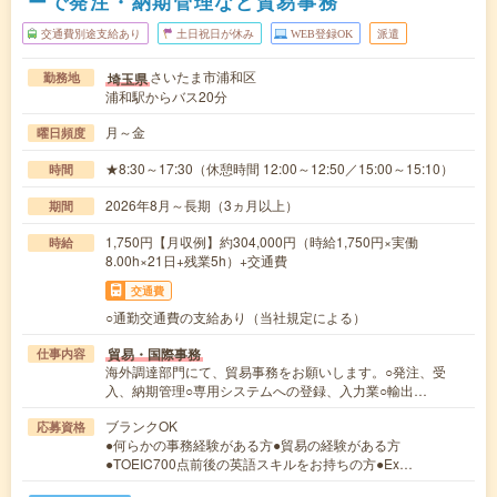
ーで発注・納期管理など貿易事務
交通費別途支給あり
土日祝日が休み
WEB登録OK
派遣
さいたま市浦和区
埼玉県
勤務地
浦和駅からバス20分
月～金
曜日頻度
★8:30～17:30（休憩時間 12:00～12:50／15:00～15:10）
時間
2026年8月～長期（3ヵ月以上）
期間
1,750円【月収例】約304,000円（時給1,750円×実働
時給
8.00h×21日+残業5h）+交通費
交通費
○通勤交通費の支給あり（当社規定による）
貿易・国際事務
仕事内容
海外調達部門にて、貿易事務をお願いします。○発注、受
入、納期管理○専用システムへの登録、入力業○輸出…
ブランクOK
応募資格
●何らかの事務経験がある方●貿易の経験がある方
●TOEIC700点前後の英語スキルをお持ちの方●Ex…