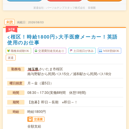
派遣会社
パーソルテンプスタッフ株式会社 首都圏
未読
掲載日
2026/08/03
NEW
<桜区！時給1800円>大手医療メーカー！英語
使用のお仕事
職種未経験OK
交通費別途支給あり
土日祝日が休み
WEB登録OK
派遣
さいたま市桜区
埼玉県
勤務地
南与野駅から民間バス15分／浦和駅から民間バス18分
月～金（週5日）
曜日頻度
08:30～17:30(実働8時間 休憩1時間)
時間
【急募】即日～長期 ※即日～！
期間
時給1800円
時給
交通費
全額支給