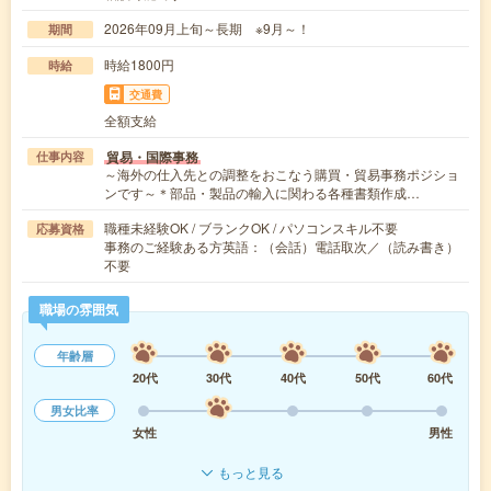
2026年09月上旬～長期 ※9月～！
期間
時給1800円
時給
交通費
全額支給
貿易・国際事務
仕事内容
～海外の仕入先との調整をおこなう購買・貿易事務ポジショ
ンです～＊部品・製品の輸入に関わる各種書類作成…
職種未経験OK / ブランクOK / パソコンスキル不要
応募資格
事務のご経験ある方英語：（会話）電話取次／（読み書き）
不要
職場の雰囲気
年齢層
20代
30代
40代
50代
60代
男女比率
女性
男性
もっと見る