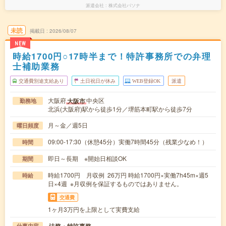
派遣会社
株式会社パソナ
未読
掲載日
2026/08/07
NEW
時給1700円○17時半まで！特許事務所での弁理
士補助業務
交通費別途支給あり
土日祝日が休み
WEB登録OK
派遣
大阪府
中央区
大阪市
勤務地
北浜(大阪府)駅から徒歩1分／堺筋本町駅から徒歩7分
月～金／週5日
曜日頻度
09:00-17:30（休憩45分）実働7時間45分（残業少なめ！）
時間
即日～長期 ※開始日相談OK
期間
時給1700円 月収例 26万円 時給1700円×実働7h45m×週5
時給
日×4週 ※月収例を保証するものではありません。
交通費
1ヶ月3万円を上限として実費支給
仕事内容