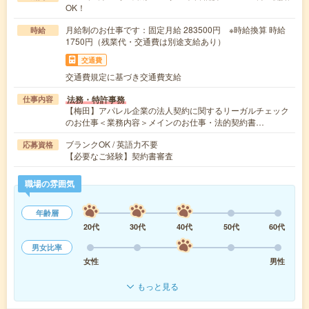
OK！
月給制のお仕事です：固定月給 283500円 ※時給換算 時給
時給
1750円（残業代・交通費は別途支給あり）
交通費
交通費規定に基づき交通費支給
法務・特許事務
仕事内容
【梅田】アパレル企業の法人契約に関するリーガルチェック
のお仕事＜業務内容＞メインのお仕事・法的契約書…
ブランクOK / 英語力不要
応募資格
【必要なご経験】契約書審査
職場の雰囲気
年齢層
20代
30代
40代
50代
60代
男女比率
女性
男性
もっと見る