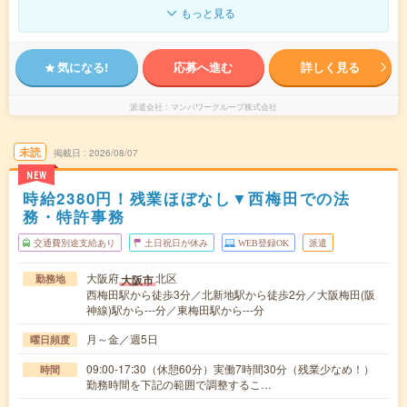
もっと見る
気になる!
応募へ進む
詳しく見る
派遣会社
マンパワーグループ株式会社
未読
掲載日
2026/08/07
NEW
時給2380円！残業ほぼなし▼西梅田での法
務・特許事務
交通費別途支給あり
土日祝日が休み
WEB登録OK
派遣
大阪府
北区
大阪市
勤務地
西梅田駅から徒歩3分／北新地駅から徒歩2分／大阪梅田(阪
神線)駅から---分／東梅田駅から---分
月～金／週5日
曜日頻度
09:00-17:30（休憩60分）実働7時間30分（残業少なめ！）
時間
勤務時間を下記の範囲で調整するこ…