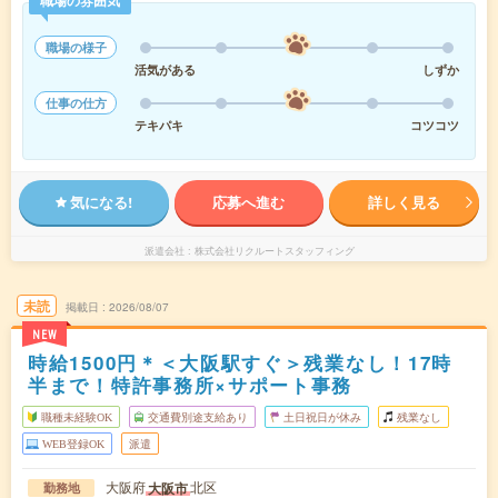
職場の様子
活気がある
しずか
仕事の仕方
テキパキ
コツコツ
気になる!
応募へ進む
詳しく見る
派遣会社
株式会社リクルートスタッフィング
未読
掲載日
2026/08/07
NEW
時給1500円＊＜大阪駅すぐ＞残業なし！17時
半まで！特許事務所×サポート事務
職種未経験OK
交通費別途支給あり
土日祝日が休み
残業なし
WEB登録OK
派遣
大阪府
北区
大阪市
勤務地