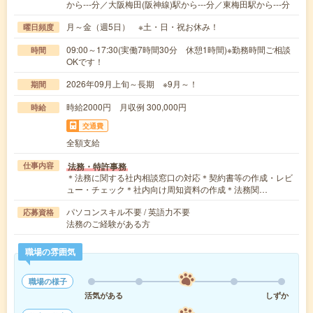
から---分／大阪梅田(阪神線)駅から---分／東梅田駅から---分
月～金（週5日） ※土・日・祝お休み！
曜日頻度
09:00～17:30(実働7時間30分 休憩1時間)※勤務時間ご相談
時間
OKです！
2026年09月上旬～長期 ※9月～！
期間
時給2000円 月収例 300,000円
時給
交通費
全額支給
法務・特許事務
仕事内容
＊法務に関する社内相談窓口の対応＊契約書等の作成・レビ
ュー・チェック＊社内向け周知資料の作成＊法務関…
パソコンスキル不要 / 英語力不要
応募資格
法務のご経験がある方
職場の雰囲気
職場の様子
活気がある
しずか