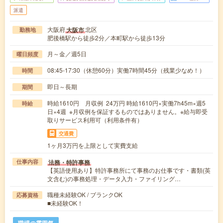
派遣
大阪府
北区
大阪市
勤務地
肥後橋駅から徒歩2分／本町駅から徒歩13分
月～金／週5日
曜日頻度
08:45-17:30（休憩60分）実働7時間45分（残業少なめ！）
時間
即日～長期
期間
時給1610円 月収例 24万円 時給1610円×実働7h45m×週5
時給
日×4週 ※月収例を保証するものではありません。※給与即受
取りサービス利用可（利用条件有）
交通費
1ヶ月3万円を上限として実費支給
法務・特許事務
仕事内容
【英語使用あり】特許事務所にて事務のお仕事です・書類(英
文含む)の事務処理・データ入力・ファイリング…
職種未経験OK / ブランクOK
応募資格
■未経験OK！
職場の雰囲気