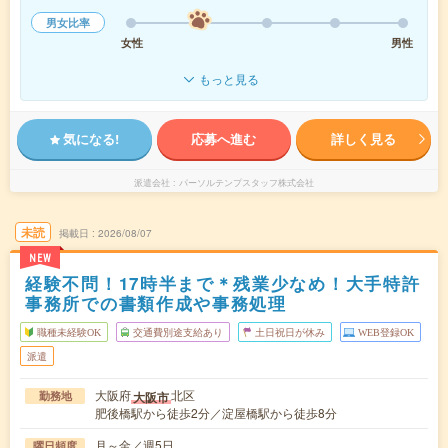
男女比率
女性
男性
もっと見る
気になる!
応募へ進む
詳しく見る
派遣会社
パーソルテンプスタッフ株式会社
未読
掲載日
2026/08/07
NEW
経験不問！17時半まで＊残業少なめ！大手特許
事務所での書類作成や事務処理
職種未経験OK
交通費別途支給あり
土日祝日が休み
WEB登録OK
派遣
大阪府
北区
大阪市
勤務地
肥後橋駅から徒歩2分／淀屋橋駅から徒歩8分
月～金／週5日
曜日頻度