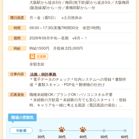
大阪駅から徒歩3分／梅田(地下鉄)駅から徒歩3分／大阪梅田
(阪急線)駅から---分／東梅田駅から---分
月～金（週5日） ※土日祝休み
曜日頻度
09:00～17:30(実働7時間30分 休憩1時間)
時間
2026年09月中旬～長期 ※9月～！
期間
時給1500円 月収例 225,000円
時給
交通費
全額支給
法務・特許事務
仕事内容
＊電子データのチェック＊社内システムへの登録＊書類作
成 ＊書類スキャン・PDF化＊郵便物の仕分け
職種未経験OK / ブランクOK / パソコンスキル不要
応募資格
＊未経験の方歓迎＊未経験の方でも安心スタート！・登録
時、キャリアを一緒に考える面談（電話面談の場合）…
職場の雰囲気
年齢層
20代
30代
40代
50代
60代