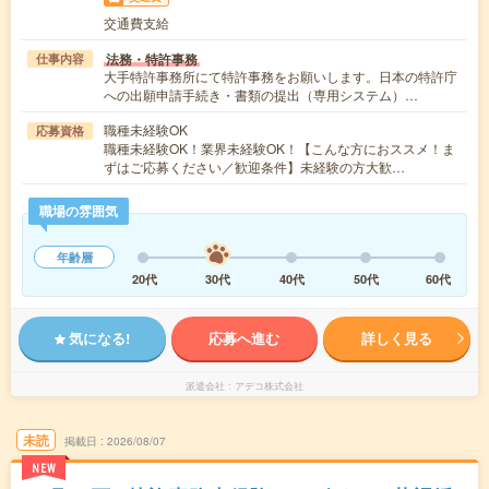
交通費支給
法務・特許事務
仕事内容
大手特許事務所にて特許事務をお願いします。日本の特許庁
への出願申請手続き・書類の提出（専用システム）…
職種未経験OK
応募資格
職種未経験OK！業界未経験OK！【こんな方におススメ！ま
ずはご応募ください／歓迎条件】未経験の方大歓…
職場の雰囲気
年齢層
20代
30代
40代
50代
60代
気になる!
応募へ進む
詳しく見る
派遣会社
アデコ株式会社
未読
掲載日
2026/08/07
NEW