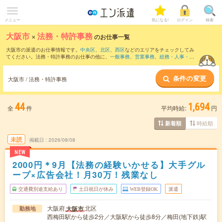
メニュー
気になる!
ログイン
検索
大阪市
×
法務・特許事務
のお仕事一覧
大阪市の派遣のお仕事情報です。
中央区
、
北区
、
西区
などのエリアをチェックしてみ
てください。法務・特許事務のお仕事の他に、
一般事務
、
営業事務
、
総務・人事・労
務
などを取り揃えています。さらに、
短期
・
単発
などの期間や、
職種未経験OK
などの
こだわり条件で絞り込んでいただけます。職種辞典：
法務のお仕事とは？とは？
特許
条件の変更
事務のお仕事とは？とは？
大阪市 / 法務・特許事務
44
1,694
全
件
平均時給:
円
時給順
新着順
未読
掲載日
2026/08/08
NEW
2000円＊9月【法務の経験いかせる】大手グル
ープ×広告会社！月30万！残業なし
交通費別途支給あり
土日祝日が休み
WEB登録OK
派遣
大阪府
北区
大阪市
勤務地
西梅田駅から徒歩2分／大阪駅から徒歩8分／梅田(地下鉄)駅