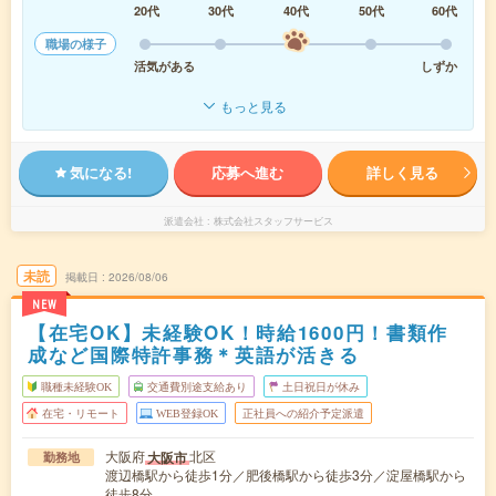
20代
30代
40代
50代
60代
職場の様子
活気がある
しずか
もっと見る
気になる!
応募へ進む
詳しく見る
派遣会社
株式会社スタッフサービス
未読
掲載日
2026/08/06
NEW
【在宅OK】未経験OK！時給1600円！書類作
成など国際特許事務＊英語が活きる
職種未経験OK
交通費別途支給あり
土日祝日が休み
在宅・リモート
WEB登録OK
正社員への紹介予定派遣
大阪府
北区
大阪市
勤務地
渡辺橋駅から徒歩1分／肥後橋駅から徒歩3分／淀屋橋駅から
徒歩8分