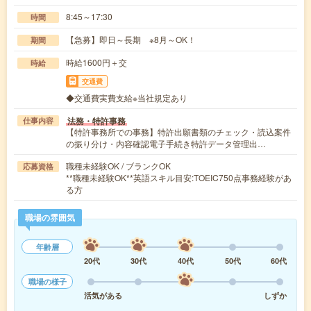
8:45～17:30
時間
【急募】即日～長期 ※8月～OK！
期間
時給1600円＋交
時給
交通費
◆交通費実費支給※当社規定あり
法務・特許事務
仕事内容
【特許事務所での事務】特許出願書類のチェック・読込案件
の振り分け・内容確認電子手続き特許データ管理出…
職種未経験OK / ブランクOK
応募資格
**職種未経験OK**英語スキル目安:TOEIC750点事務経験があ
る方
職場の雰囲気
年齢層
20代
30代
40代
50代
60代
職場の様子
活気がある
しずか