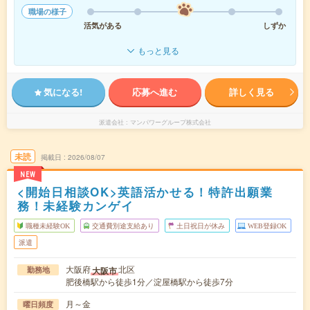
職場の様子
活気がある
しずか
もっと見る
気になる!
応募へ進む
詳しく見る
派遣会社
マンパワーグループ株式会社
未読
掲載日
2026/08/07
NEW
<開始日相談OK>英語活かせる！特許出願業
務！未経験カンゲイ
職種未経験OK
交通費別途支給あり
土日祝日が休み
WEB登録OK
派遣
大阪府
北区
大阪市
勤務地
肥後橋駅から徒歩1分／淀屋橋駅から徒歩7分
月～金
曜日頻度