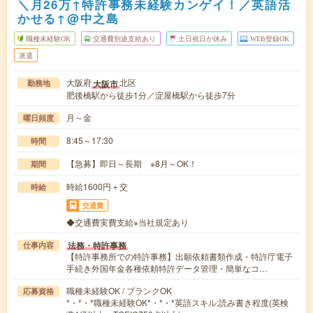
＼月26万↑特許事務未経験カンゲイ！／英語活
かせる↑@中之島
職種未経験OK
交通費別途支給あり
土日祝日が休み
WEB登録OK
派遣
大阪府
北区
大阪市
勤務地
肥後橋駅から徒歩1分／淀屋橋駅から徒歩7分
月～金
曜日頻度
8:45～17:30
時間
【急募】即日～長期 ※8月～OK！
期間
時給1600円＋交
時給
交通費
◆交通費実費支給※当社規定あり
法務・特許事務
仕事内容
【特許事務所での特許事務】出願依頼書類作成・特許庁電子
手続き外国年金各種依頼特許データ管理・簡単なコ…
職種未経験OK / ブランクOK
応募資格
*・*・*職種未経験OK*・*・*英語スキル:読み書き程度(英検