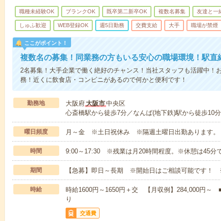
職種未経験OK
ブランクOK
既卒第二新卒OK
複数名募集
友達と一
しゅふ歓迎
WEB登録OK
週5日勤務
交費支給
大手
職場が禁煙
ここがポイント！
複数名の募集！同業務の方もいる安心の職場環境！駅直
2名募集！大手企業で働く絶好のチャンス！当社スタッフも活躍中！
務！近くに飲食店・コンビニがあるので何かと便利です！
勤務地
大阪府
大阪市
中央区
心斎橋駅から徒歩7分／なんば(地下鉄)駅から徒歩10分
曜日頻度
月～金 ※土日祝休み ※隔週土曜日出勤あります。
時間
9:00～17:30 ※残業は月20時間程度。※休憩は45分
期間
【急募】即日～長期 ※開始日はご相談可能です！ 
時給
時給1600円～1650円＋交 【月収例】284,000
り
交通費