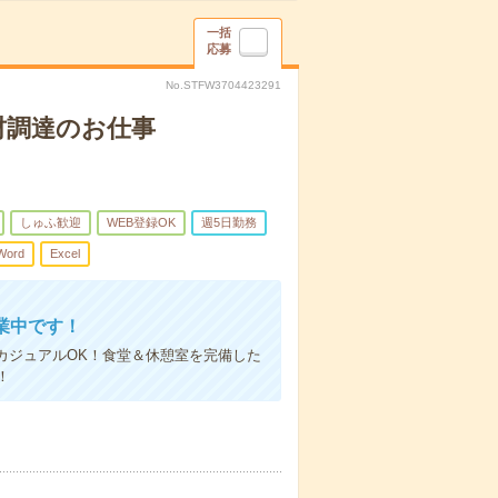
一括
応募
No.STFW3704423291
材調達のお仕事
しゅふ歓迎
WEB登録OK
週5日勤務
Word
Excel
業中です！
カジュアルOK！食堂＆休憩室を完備した
！