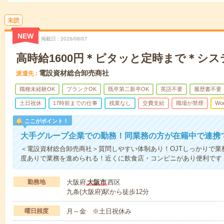
未読
NEW
掲載日
2026/08/07
高時給1600円＊ピタッと定時まで＊シ
電設資材総合卸売商社
派遣先
職種未経験OK
ブランクOK
既卒第二新卒OK
英語不要
履歴書不要
土日祝休
17時前までの仕事
残業なし
交費支給
職場が禁煙
Wo
ここがポイント！
大手グループ企業での勤務！同業務の方が在籍中で連携
＜電設資材総合卸売商社＞質問しやすい体制あり！OJTしっかりで業
度ありで業務を進められる！近くに飲食店・コンビニがあり便利です
勤務地
大阪府
大阪市
西区
九条(大阪府)駅から徒歩12分
曜日頻度
月～金 ※土日祝休み