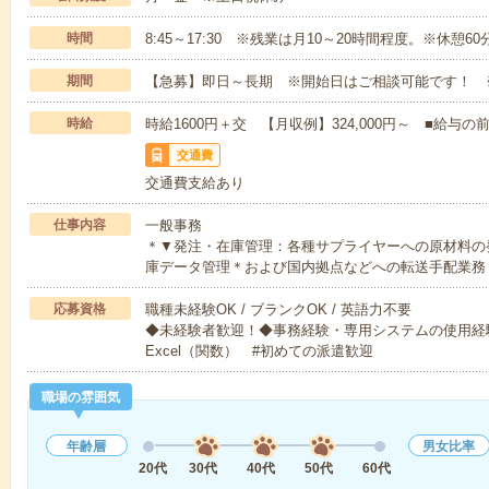
時間
8:45～17:30 ※残業は月10～20時間程度。※休憩60
期間
【急募】即日～長期 ※開始日はご相談可能です！ 
時給
時給1600円＋交 【月収例】324,000円～ ■給
交通費
交通費支給あり
仕事内容
一般事務
＊▼発注・在庫管理：各種サプライヤーへの原材料の
庫データ管理＊および国内拠点などへの転送手配業務
応募資格
職種未経験OK / ブランクOK / 英語力不要
◆未経験者歓迎！◆事務経験・専用システムの使用経
Excel（関数） #初めての派遣歓迎
職場の雰囲気
年齢層
男女比率
20代
30代
40代
50代
60代