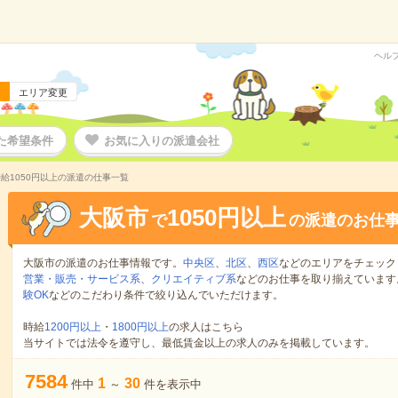
ヘル
エリア変更
た希望条件
お気に入りの派遣会社
給1050円以上の派遣の仕事一覧
大阪市
1050円以上
で
の派遣のお仕
大阪市の派遣のお仕事情報です。
中央区
、
北区
、
西区
などのエリアをチェック
営業・販売・サービス系
、
クリエイティブ系
などのお仕事を取り揃えています
験OK
などのこだわり条件で絞り込んでいただけます。
時給
1200円以上
・
1800円以上
の求人はこちら
当サイトでは法令を遵守し、最低賃金以上の求人のみを掲載しています。
7584
1
30
件中
～
件を表示中