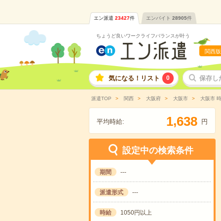
エン派遣
23427
件
エンバイト
28905
件
ちょうど良いワークライフバランスが叶う
関西版
気になる！リスト
0
保存し
派遣TOP
関西
大阪府
大阪市
大阪市 時
,
1
6
3
8
平均時給:
円
設定中の検索条件
期間
---
派遣形式
---
時給
1050円以上