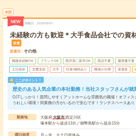
未読
NEW
掲載日
2026/08/07
未経験の方も歓迎＊大手食品会社での資
派遣
その他
派遣先
職種未経験OK
ブランクOK
既卒第二新卒OK
英語不要
履歴書不要
土日祝休
交費支給
大手
社食/補助あり
職場が分煙
派遣多
ここがポイント！
歴史のある人気企業の本社勤務！当社スタッフさんが就
OJTしっかり！質問しやすくアットホームな雰囲気の職場！オフィス
うれしい環境！同業務の方がいるので安心です！ランチスペースあり
勤務地
大阪府
大阪市
西淀川区
塚本駅から徒歩13分／御幣島駅から徒歩15分
曜日頻度
月～金 ※土日祝休み