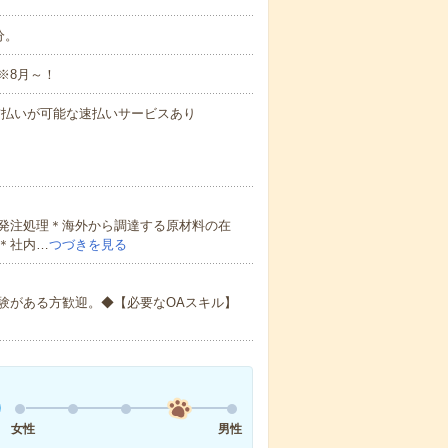
分。
※8月～！
与の前払いが可能な速払いサービスあり
発注処理＊海外から調達する原材料の在
＊社内…
つづきを見る
験がある方歓迎。◆【必要なOAスキル】
女性
男性