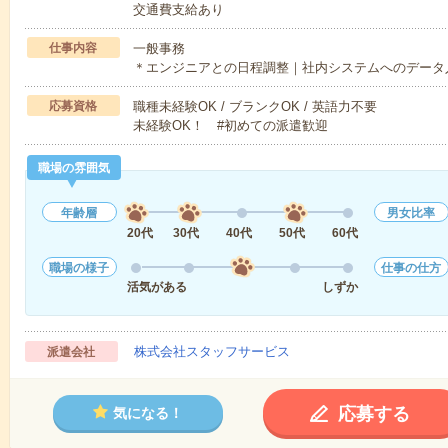
交通費支給あり
仕事内容
一般事務
＊エンジニアとの日程調整｜社内システムへのデータ
応募資格
職種未経験OK / ブランクOK / 英語力不要
未経験OK！ #初めての派遣歓迎
職場の雰囲気
年齢層
男女比率
20代
30代
40代
50代
60代
職場の様子
仕事の仕方
活気がある
しずか
株式会社スタッフサービス
派遣会社
応募する
気になる！