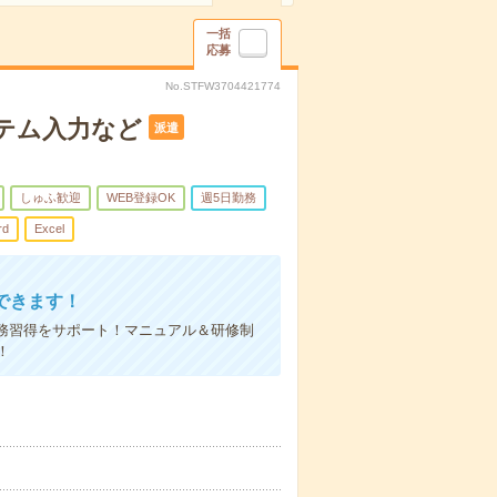
一括
応募
No.STFW3704421774
ステム入力など
派遣
しゅふ歓迎
WEB登録OK
週5日勤務
rd
Excel
できます！
務習得をサポート！マニュアル＆研修制
！