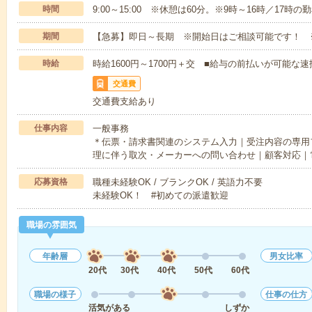
時間
9:00～15:00 ※休憩は60分。※9時～16時／17時
期間
【急募】即日～長期 ※開始日はご相談可能です！ 
時給
時給1600円～1700円＋交 ■給与の前払いが可能な
交通費
交通費支給あり
仕事内容
一般事務
＊伝票・請求書関連のシステム入力｜受注内容の専用
理に伴う取次・メーカーへの問い合わせ｜顧客対応｜
応募資格
職種未経験OK / ブランクOK / 英語力不要
未経験OK！ #初めての派遣歓迎
職場の雰囲気
年齢層
男女比率
20代
30代
40代
50代
60代
職場の様子
仕事の仕方
活気がある
しずか