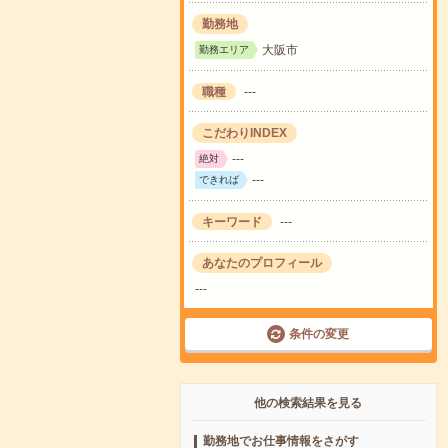
勤務地
大阪市
勤務エリア
職種
---
こだわりINDEX
---
絶対
---
できれば
キーワード
---
あなたのプロフィール
---
条件の変更
他の検索結果を見る
勤務地でお仕事情報をさがす