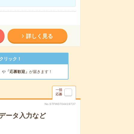
詳しく見る
クリック！
」
や
「応募歓迎」
が届きます！
一括
応募
No.STFW3704419737
＊データ入力など