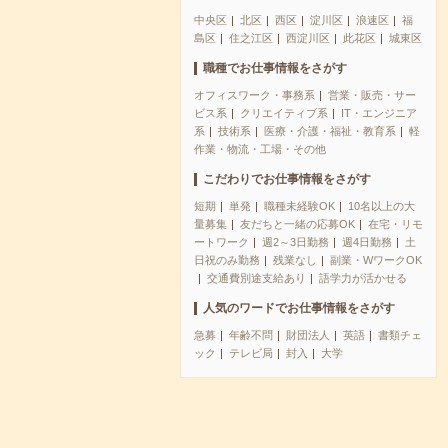
中央区
北区
西区
淀川区
浪速区
福
島区
住之江区
西淀川区
此花区
城東区
職種でお仕事情報をさがす
オフィスワーク・事務系
営業・販売・サー
ビス系
クリエイティブ系
IT・エンジニア
系
技術系
医療・介護・福祉・教育系
軽
作業・物流・工場・その他
こだわりでお仕事情報をさがす
短期
単発
職種未経験OK
10名以上の大
量募集
友だちと一緒の応募OK
在宅・リモ
ートワーク
週2～3日勤務
週4日勤務
土
日祝のみ勤務
残業なし
副業・WワークOK
交通費別途支給あり
語学力が活かせる
人気のワードでお仕事情報をさがす
急募
年齢不問
財団法人
英語
書類チェ
ック
テレビ局
封入
大学