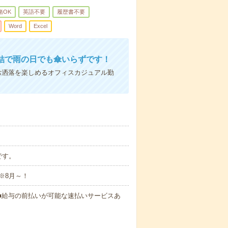
緒OK
英語不要
履歴書不要
Word
Excel
結で雨の日でも傘いらずです！
お洒落を楽しめるオフィスカジュアル勤
です。
※8月～！
円～ ■給与の前払いが可能な速払いサービスあ