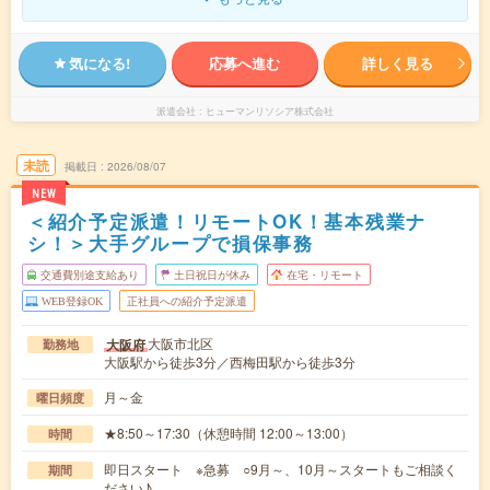
気になる!
応募へ進む
詳しく見る
派遣会社
ヒューマンリソシア株式会社
未読
掲載日
2026/08/07
NEW
＜紹介予定派遣！リモートOK！基本残業ナ
シ！＞大手グループで損保事務
交通費別途支給あり
土日祝日が休み
在宅・リモート
WEB登録OK
正社員への紹介予定派遣
大阪市北区
大阪府
勤務地
大阪駅から徒歩3分／西梅田駅から徒歩3分
月～金
曜日頻度
★8:50～17:30（休憩時間 12:00～13:00）
時間
即日スタート ※急募 ○9月～、10月～スタートもご相談く
期間
ださい♪