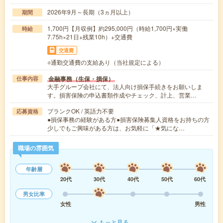
2026年9月～長期（3ヵ月以上）
期間
1,700円【月収例】約295,000円（時給1,700円×実働
時給
7.75h×21日+残業10h）+交通費
交通費
○通勤交通費の支給あり（当社規定による）
金融事務（生保・損保）
仕事内容
大手グループ会社にて、法人向け損保手続きをお願いしま
す。損害保険の申込書類作成やチェック、計上、営業…
ブランクOK / 英語力不要
応募資格
●損保事務の経験がある方●損害保険募集人資格をお持ちの方
少しでもご興味がある方は、お気軽に「★気にな…
職場の雰囲気
年齢層
20代
30代
40代
50代
60代
男女比率
女性
男性
もっと見る