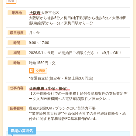
派遣
大阪市北区
大阪府
勤務地
大阪駅から徒歩5分／梅田(地下鉄)駅から徒歩8分／大阪梅田
(阪急線)駅から---分／東梅田駅から---分
月～金
曜日頻度
9:00～17:00
時間
2026/9/1～長期 ※*開始日ご相談ください ※9月～OK！
期間
時給1550円＋交
時給
交通費
*交通費支給(規定有・月額上限3万円迄)
金融事務（生保・損保）
仕事内容
【大手保険会社での一般事務】給付金簡易案件の支払査定デ
ータ入力医療機関への電話確認(数件／日)※クレ…
職種未経験OK / ブランクOK / 英語力不要
応募資格
**業界経験者大歓迎**生命保険会社での事務経験保険金・給
付金に関する業務経験PC基本操作(Word…
職場の雰囲気