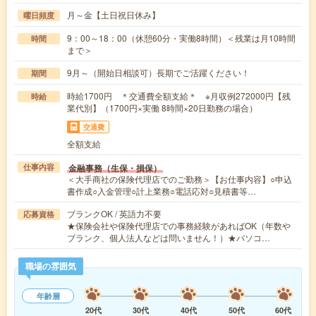
月～金【土日祝日休み】
曜日頻度
9：00～18：00（休憩60分・実働8時間）＜残業は月10時間
時間
まで＞
9月～（開始日相談可）長期でご活躍ください！
期間
時給1700円 ＊交通費全額支給＊ ※月収例272000円【残
時給
業代別】（1700円×実働 8時間×20日勤務の場合）
交通費
全額支給
金融事務（生保・損保）
仕事内容
＜大手商社の保険代理店でのご勤務＞【お仕事内容】○申込
書作成○入金管理○計上業務○電話応対○見積書等…
ブランクOK / 英語力不要
応募資格
★保険会社や保険代理店での事務経験があればOK（年数や
ブランク、個人法人などは問いません！）★パソコ…
職場の雰囲気
年齢層
20代
30代
40代
50代
60代