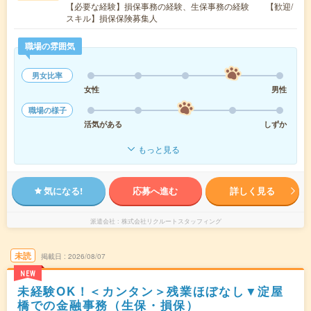
【必要な経験】損保事務の経験、生保事務の経験 【歓迎/
スキル】損保保険募集人
職場の雰囲気
男女比率
女性
男性
職場の様子
活気がある
しずか
もっと見る
気になる!
応募へ進む
詳しく見る
派遣会社
株式会社リクルートスタッフィング
未読
掲載日
2026/08/07
NEW
未経験OK！＜カンタン＞残業ほぼなし▼淀屋
橋での金融事務（生保・損保）