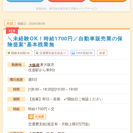
派遣会社
株式会社東京海上日動キャリアサービス
未読
掲載日
2026/08/08
NEW
＼未経験OK！時給1700円／自動車販売業の保
険提案*基本残業無
職種未経験OK
交通費別途支給あり
WEB登録OK
派遣
東大阪市
大阪府
勤務地
住道駅から車9分
週5日
曜日頻度
[1]9:30～18:30[2]10:00～19:00
時間
【急募】即日～長期 ※*開始日ご相談ください
期間
時給1700円＋交
時給
交通費
交通費支給(規定有・月額上限3万円迄)