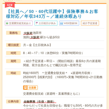
NEW
【社員へ／50・60代活躍中】保険事務＆お客
様対応／年収343万～／連続休暇あり
交通費別途支給あり
土日祝日が休み
WEB登録OK
紹介予定派遣
池田市
大阪府
勤務地
池田(
)駅から徒歩5分
大阪府
月～金【土日祝休み】
曜日頻度
8：40～17：10（休憩60分・実働7時間30分）
時間
＜紹介予定派遣＞即日～（開始日相談）最長6か月の派遣期
期間
間後、双方合意のもとで嘱託社員へ登用予定
時給1600円 ＊交通費全額支給＊ ※派遣時月収例：
時給
252000円【残業代別】（1600円×実働 7時間30分×21日勤務
の場合）
交通費
交通費全額支給（派遣時・直雇用後ともに）
金融事務（生保・損保）
仕事内容
今からだって社員を目指せる♩職場でも50代・60代の方が多