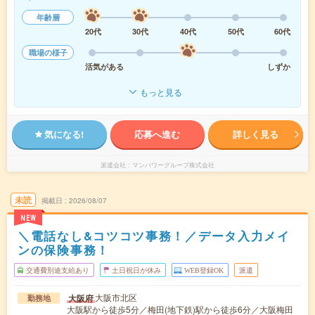
年齢層
20代
30代
40代
50代
60代
職場の様子
活気がある
しずか
もっと見る
気になる!
応募へ進む
詳しく見る
派遣会社
マンパワーグループ株式会社
未読
掲載日
2026/08/07
NEW
＼電話なし&コツコツ事務！／データ入力メイ
ンの保険事務！
交通費別途支給あり
土日祝日が休み
WEB登録OK
派遣
大阪市北区
大阪府
勤務地
大阪駅から徒歩5分／梅田(地下鉄)駅から徒歩6分／大阪梅田