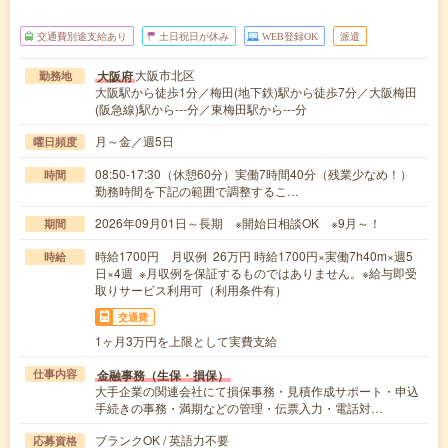
交通費別途支給あり
土日祝日が休み
WEB登録OK
派遣
大阪市北区
大阪府
勤務地
大阪駅から徒歩1分／梅田(地下鉄)駅から徒歩7分／大阪梅田
(阪急線)駅から---分／東梅田駅から---分
月～金／週5日
曜日頻度
08:50-17:30（休憩60分）実働7時間40分（残業少なめ！）
時間
勤務時間を下記の範囲で調整するこ…
2026年09月01日～長期 ※開始日相談OK ※9月～！
期間
時給1700円 月収例 26万円 時給1700円×実働7h40m×週5
時給
日×4週 ※月収例を保証するものではありません。※給与即受
取りサービス利用可（利用条件有）
交通費
1ヶ月3万円を上限として実費支給
金融事務（生保・損保）
仕事内容
大手企業の関連会社にて損保事務・見積作成サポート・申込
手続きの事務・満期などの管理・伝票入力・電話対…
ブランクOK / 英語力不要
応募資格