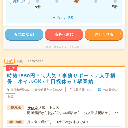
男女比率
女性
男性
もっと見る
気になる!
応募へ進む
詳しく見る
派遣会社
日本リック株式会社
未読
掲載日
2026/08/08
NEW
時給1550円＊＼人気！事務サポート／大手損
保！ネイルOK×土日祝休み！駅直結
職種未経験OK
交通費別途支給あり
土日祝日が休み
WEB登録OK
派遣
大阪市中央区
大阪府
勤務地
淀屋橋駅から徒歩2分／本町駅から---分／肥後橋駅から---分
月～金（週5日） ※土日祝お休みです！
曜日頻度