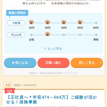
験をお持ちの方や、 生命保険の用語や仕組みが少…
職場の雰囲気
年齢層
20代
30代
40代
50代
60代
男女比率
女性
男性
もっと見る
気になる!
応募へ進む
詳しく見る
派遣会社
株式会社東京海上日動キャリアサービス
未読
掲載日
2026/08/09
NEW
【正社員へ＊年収474～564万】ご経験が活か
せる！保険事務