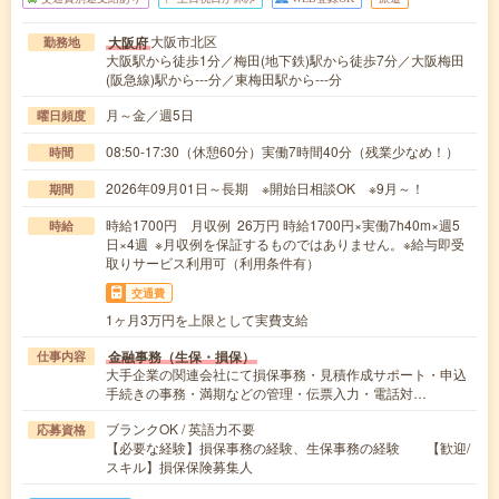
大阪市北区
大阪府
勤務地
大阪駅から徒歩1分／梅田(地下鉄)駅から徒歩7分／大阪梅田
(阪急線)駅から---分／東梅田駅から---分
月～金／週5日
曜日頻度
08:50-17:30（休憩60分）実働7時間40分（残業少なめ！）
時間
2026年09月01日～長期 ※開始日相談OK ※9月～！
期間
時給1700円 月収例 26万円 時給1700円×実働7h40m×週5
時給
日×4週 ※月収例を保証するものではありません。※給与即受
取りサービス利用可（利用条件有）
交通費
1ヶ月3万円を上限として実費支給
金融事務（生保・損保）
仕事内容
大手企業の関連会社にて損保事務・見積作成サポート・申込
手続きの事務・満期などの管理・伝票入力・電話対…
ブランクOK / 英語力不要
応募資格
【必要な経験】損保事務の経験、生保事務の経験 【歓迎/
スキル】損保保険募集人