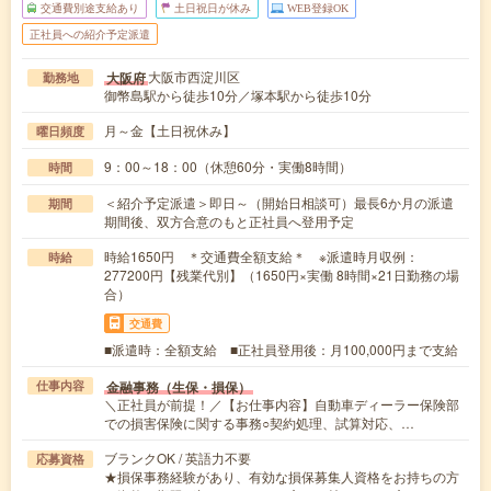
交通費別途支給あり
土日祝日が休み
WEB登録OK
正社員への紹介予定派遣
大阪市西淀川区
大阪府
勤務地
御幣島駅から徒歩10分／塚本駅から徒歩10分
月～金【土日祝休み】
曜日頻度
9：00～18：00（休憩60分・実働8時間）
時間
＜紹介予定派遣＞即日～（開始日相談可）最長6か月の派遣
期間
期間後、双方合意のもと正社員へ登用予定
時給1650円 ＊交通費全額支給＊ ※派遣時月収例：
時給
277200円【残業代別】（1650円×実働 8時間×21日勤務の場
合）
交通費
■派遣時：全額支給 ■正社員登用後：月100,000円まで支給
金融事務（生保・損保）
仕事内容
＼正社員が前提！／【お仕事内容】自動車ディーラー保険部
での損害保険に関する事務○契約処理、試算対応、…
ブランクOK / 英語力不要
応募資格
★損保事務経験があり、有効な損保募集人資格をお持ちの方