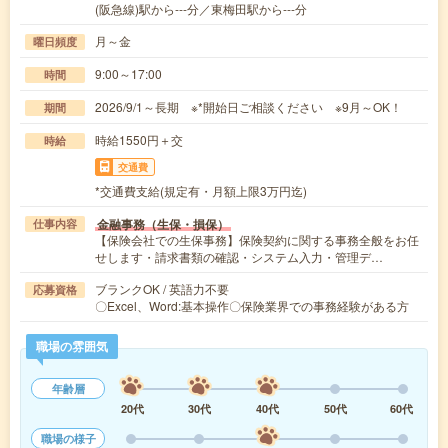
(阪急線)駅から---分／東梅田駅から---分
月～金
曜日頻度
9:00～17:00
時間
2026/9/1～長期 ※*開始日ご相談ください ※9月～OK！
期間
時給1550円＋交
時給
交通費
*交通費支給(規定有・月額上限3万円迄)
金融事務（生保・損保）
仕事内容
【保険会社での生保事務】保険契約に関する事務全般をお任
せします・請求書類の確認・システム入力・管理デ…
ブランクOK / 英語力不要
応募資格
〇Excel、Word:基本操作〇保険業界での事務経験がある方
職場の雰囲気
年齢層
20代
30代
40代
50代
60代
職場の様子