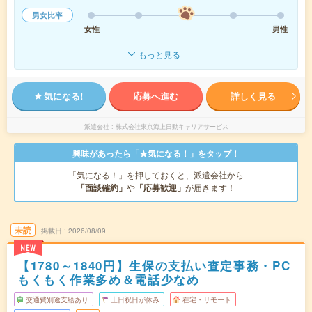
男女比率
女性
男性
もっと見る
気になる!
応募へ進む
詳しく見る
派遣会社
株式会社東京海上日動キャリアサービス
興味があったら「★気になる！」をタップ！
「気になる！」を押しておくと、派遣会社から
「面談確約」
や
「応募歓迎」
が届きます！
未読
掲載日
2026/08/09
NEW
【1780～1840円】生保の支払い査定事務・PC
もくもく作業多め＆電話少なめ
交通費別途支給あり
土日祝日が休み
在宅・リモート