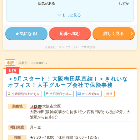
活気がある
しずか
もっと見る
気になる!
応募へ進む
詳しく見る
派遣会社
マンパワーグループ株式会社
未読
掲載日
2026/08/07
NEW
＜9月スタート！大阪梅田駅直結！＞きれいな
オフィス！大手グループ会社で保険事務
交通費別途支給あり
土日祝日が休み
WEB登録OK
派遣
大阪市北区
大阪府
勤務地
大阪梅田(阪神線)駅から徒歩1分／西梅田駅から徒歩2分／大
阪駅から徒歩2分
月～金
曜日頻度
★9:30～18:00（休憩時間 12:00～12:45）
時間