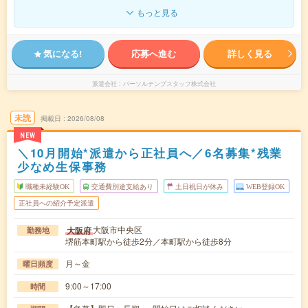
もっと見る
気になる!
応募へ進む
詳しく見る
派遣会社
パーソルテンプスタッフ株式会社
未読
掲載日
2026/08/08
NEW
＼10月開始*派遣から正社員へ／6名募集*残業
少なめ生保事務
職種未経験OK
交通費別途支給あり
土日祝日が休み
WEB登録OK
正社員への紹介予定派遣
大阪市中央区
大阪府
勤務地
堺筋本町駅から徒歩2分／本町駅から徒歩8分
月～金
曜日頻度
9:00～17:00
時間