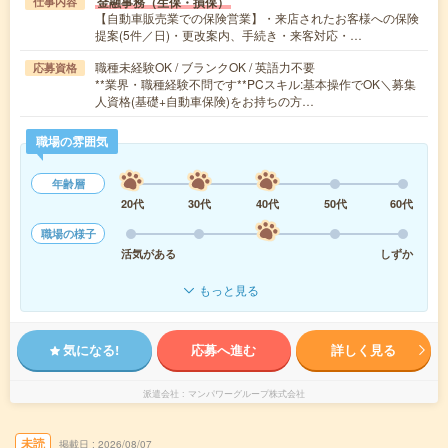
金融事務（生保・損保）
仕事内容
【自動車販売業での保険営業】・来店されたお客様への保険
提案(5件／日)・更改案内、手続き・来客対応・…
職種未経験OK / ブランクOK / 英語力不要
応募資格
**業界・職種経験不問です**PCスキル:基本操作でOK＼募集
人資格(基礎+自動車保険)をお持ちの方…
職場の雰囲気
年齢層
20代
30代
40代
50代
60代
職場の様子
活気がある
しずか
もっと見る
気になる!
応募へ進む
詳しく見る
派遣会社
マンパワーグループ株式会社
未読
掲載日
2026/08/07