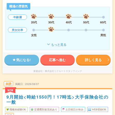
職場の雰囲気
年齢層
20代
30代
40代
50代
60代
男女比率
女性
男性
もっと見る
気になる!
応募へ進む
詳しく見る
派遣会社
株式会社リクルートスタッフィング
未読
掲載日
2026/08/07
NEW
9月開始<時給1550円！17時迄>大手保険会社の
一般
職種未経験OK
交通費別途支給あり
土日祝日が休み
WEB登録OK