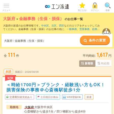
メニュー
気になる!
ログイン
検索
大阪府
×
金融事務（生保・損保）
のお仕事一覧
大阪府の派遣のお仕事情報です。
中央区
、
北区
、
西区
などのエリアをチェックしてみ
てください。金融事務（生保・損保）のお仕事の他に、
一般事務
、
営業事務
、
総務・
人事・労務
などを取り揃えています。さらに、
短期
・
単発
などの期間や、
職種未経験
OK
などのこだわり条件で絞り込んでいただけます。
条件の変更
大阪府 / 金融事務（生保・損保）
111
1,617
全
件
平均時給:
円
時給順
新着順
未読
掲載日
2026/08/09
NEW
＜時給1700円＞ブランク・経験浅い方もOK！
損害保険の事務＠心斎橋駅徒歩1分
交通費別途支給あり
土日祝日が休み
WEB登録OK
派遣
大阪市中央区
大阪府
勤務地
心斎橋駅から徒歩1分／四ツ橋駅から徒歩4分