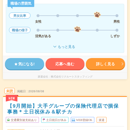
職場の雰囲気
男女比率
女性
男性
職場の様子
活気がある
しずか
もっと見る
気になる!
応募へ進む
詳しく見る
派遣会社
株式会社リクルートスタッフィング
未読
掲載日
2026/08/08
NEW
【9月開始】大手グループの保険代理店で損保
事務＊土日祝休み＆駅チカ
交通費別途支給あり
土日祝日が休み
WEB登録OK
派遣