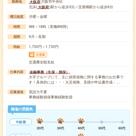
大阪市中央区
大阪府
勤務地
北浜(
)駅から徒歩3分／淀屋橋駅から徒歩6分
大阪府
月曜～金曜
曜日頻度
9時～18時（実働8時間）
時間
9月～長期
期間
1,700円～1,730円
時給
交通費
交通費全額支給
金融事務（生保・損保）
仕事内容
大手グループにて、主に損害保険に関する事務のお仕事で
す！具体的には・・・火災保険、見積や申込書作成・…
英語力不要
応募資格
事務経験損保事務経験歓迎
職場の雰囲気
年齢層
20代
30代
40代
50代
60代