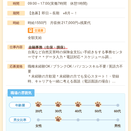
09:00～17:00(実働7時間 休憩1時間)
時間
【急募】即日～長期 ※8月～！
期間
時給1550円 月収例 217,000円+残業代
時給
交通費
全額支給
金融事務（生保・損保）
仕事内容
台風など自然災害時の保険金支払い手続きをする事務センタ
ーです＊＊データ入力＊電話対応＊スケジュール調…
職種未経験OK / ブランクOK / パソコンスキル不要 / 英語力不
応募資格
要
＊未経験の方歓迎＊未経験の方でも安心スタート！・登録
時、キャリアを一緒に考える面談（電話面談の場合）…
職場の雰囲気
年齢層
20代
30代
40代
50代
60代
男女比率
女性
男性