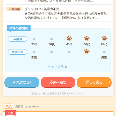
く活躍中！保険のスキルがあればこそ定年退職…
ブランクOK / 英語力不要
応募資格
★OA基本操作可能な方★損保事務経験をお持ちの方★有効
な損保資格をお持ちの方（期限切れの方は取得いた…
職場の雰囲気
年齢層
20代
30代
40代
50代
60代
男女比率
女性
男性
もっと見る
気になる!
応募へ進む
詳しく見る
派遣会社
株式会社東京海上日動キャリアサービス
未読
掲載日
2026/08/07
NEW