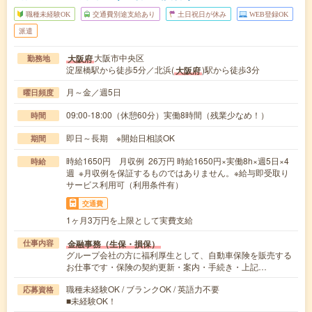
職種未経験OK
交通費別途支給あり
土日祝日が休み
WEB登録OK
派遣
大阪市中央区
大阪府
勤務地
淀屋橋駅から徒歩5分／北浜(
)駅から徒歩3分
大阪府
月～金／週5日
曜日頻度
09:00-18:00（休憩60分）実働8時間（残業少なめ！）
時間
即日～長期 ※開始日相談OK
期間
時給1650円 月収例 26万円 時給1650円×実働8h×週5日×4
時給
週 ※月収例を保証するものではありません。※給与即受取り
サービス利用可（利用条件有）
交通費
1ヶ月3万円を上限として実費支給
金融事務（生保・損保）
仕事内容
グループ会社の方に福利厚生として、自動車保険を販売する
お仕事です・保険の契約更新・案内・手続き・上記…
職種未経験OK / ブランクOK / 英語力不要
応募資格
■未経験OK！