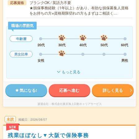
ブランクOK / 英語力不要
応募資格
★損保事務経験（1年以上）があり、有効な損保募集人資格
をお持ちの方※資格期限切れの方もまずはご相談く…
職場の雰囲気
年齢層
20代
30代
40代
50代
60代
男女比率
女性
男性
もっと見る
気になる!
応募へ進む
詳しく見る
派遣会社
株式会社東京海上日動キャリアサービス
未読
掲載日
2026/08/07
NEW
残業ほぼなし▼大阪で保険事務