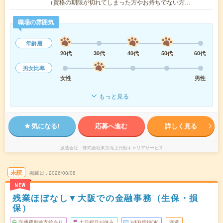
（資格の期限が切れてしまった方やお持ちでない方…
職場の雰囲気
年齢層
20代
30代
40代
50代
60代
男女比率
女性
男性
もっと見る
気になる!
応募へ進む
詳しく見る
派遣会社
株式会社東京海上日動キャリアサービス
未読
掲載日
2026/08/08
NEW
残業ほぼなし▼大阪での金融事務（生保・損
保）
交通費別途支給あり
土日祝日が休み
WEB登録OK
派遣