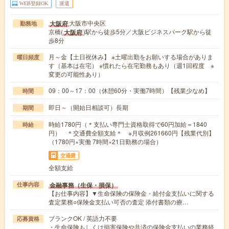
WEB登録OK
派遣
大阪市中央区
大阪府
勤務地
京橋(
)駅から徒歩5分／大阪ビジネスパーク駅から徒
大阪府
歩8分
月～金【土日祝休み】 ※土曜出勤をお願いする場合がありま
曜日頻度
す（基本は在宅） ※慣れたら在宅勤務もあり（週1回程度 ※
変更の可能性あり）
09：00～17：00（休憩60分・実働7時間）【残業少なめ】
時間
即日～（開始日相談可）長期
期間
時給1780円（＊支払い専門士資格取得で60円加給＝1840
時給
円） ＊交通費全額支給＊ ※月収例261660円【残業代別】
（1780円×実働 7時間×21日勤務の場合）
交通費
全額支給
金融事務（生保・損保）
仕事内容
【お仕事内容】▼生命保険の保険金・給付金支払いに関する
査定業務○保険金支払い可否の査定 添付書類の療…
ブランクOK / 英語力不要
応募資格
・生命保険もしくは損害保険や共済の保険金支払いの業務経