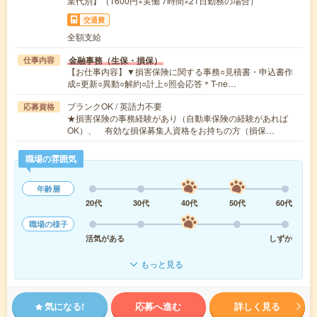
業代別】（1600円×実働 7時間×21日勤務の場合）
交通費
全額支給
金融事務（生保・損保）
仕事内容
【お仕事内容】▼損害保険に関する事務○見積書・申込書作
成○更新○異動○解約○計上○照会応答＊T-ne…
ブランクOK / 英語力不要
応募資格
★損害保険の事務経験があり（自動車保険の経験があれば
OK）、 有効な損保募集人資格をお持ちの方（損保…
職場の雰囲気
年齢層
20代
30代
40代
50代
60代
職場の様子
活気がある
しずか
もっと見る
気になる!
応募へ進む
詳しく見る