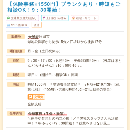
【保険事務×1550円】ブランクあり・時短もご
相談OK！9：30開始！
交通費別途支給あり
土日祝日が休み
在宅・リモート
WEB登録OK
派遣
吹田市
大阪府
勤務地
緑地公園駅から徒歩15分／江坂駅から徒歩17分
月～金（土日祝休み）
曜日頻度
9：30～17：00（休憩45分・実働6時間45分）【残業はほと
時間
んどありません】※16：00や16：…
即日～（開始日ご相談OK）長期
期間
時給1550円 ＊交通費全額支給＊ ※月収例219713円【残
時給
業代別】（1550円×実働 6時間45分×21日勤務の場合）
交通費
全額支給
金融事務（生保・損保）
仕事内容
＼家事や育児との両立応援！／＊弊社スタッフさんも活躍
中！＊朝ゆっくり9：30開始！＊残業をさせない風…