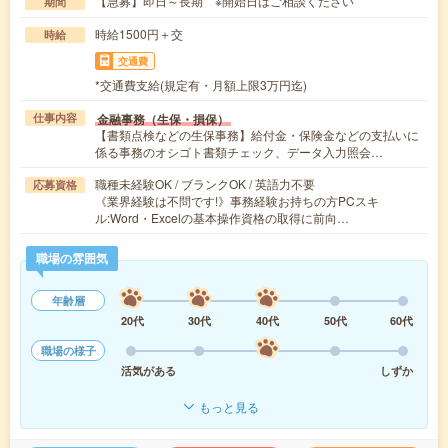
【急募】即日～長期 ※開始日はご相談ください
期間
時給1500円＋交
時給
交通費
*交通費支給(規定有・月額上限3万円迄)
金融事務（生保・損保）
仕事内容
【書類点検などの生保事務】給付金・保険金などの支払いに
係る事務のオシゴト書類チェック、データ入力照会…
職種未経験OK / ブランクOK / 英語力不要
応募資格
《業界経験は不問です!》事務経験お持ちの方PCスキ
ル:Word・Excelの基本操作資格の取得に前向…
職場の雰囲気
年齢層
20代
30代
40代
50代
60代
職場の様子
活気がある
しずか
もっと見る