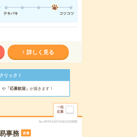
テキパキ
コツコツ
詳しく見る
クリック！
」
や
「応募歓迎」
が届きます！
一括
応募
No.RFFK260703822D/関西
易事務
派遣