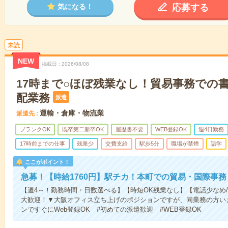
応募する
気になる！
未読
NEW
掲載日
2026/08/08
17時まで○ほぼ残業なし！貿易事務での
配業務
派遣
運輸・倉庫・物流業
派遣先
ブランクOK
既卒第二新卒OK
履歴書不要
WEB登録OK
週4日勤務
17時前までの仕事
残業少
交費支給
駅歩5分
職場が禁煙
語学
ここがポイント！
急募！【時給1760円】駅チカ！本町での貿易・国際事務
【週4～！勤務時間・日数選べる】【時短OK残業なし】【電話少なめ
大歓迎！▼大阪オフィス立ち上げのポジションですが、同業務の方い
ンですぐにWeb登録OK #初めての派遣歓迎 #WEB登録OK