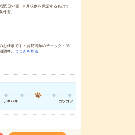
5m×週5日×4週 ※月収例を保証するもので
条件有）
のお仕事です・貿易書類のチェック・関
期調整…
つづきを見る
テキパキ
コツコツ