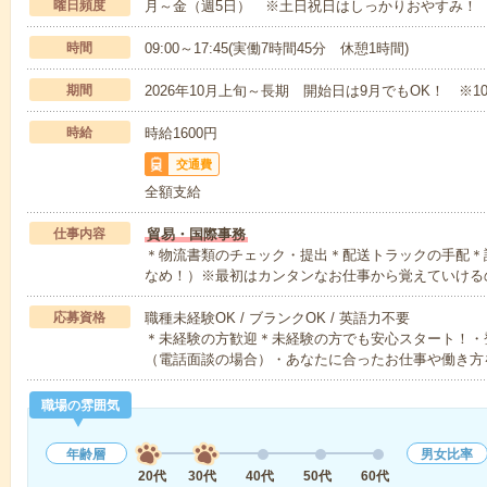
曜日頻度
月～金（週5日） ※土日祝日はしっかりおやすみ！
時間
09:00～17:45(実働7時間45分 休憩1時間)
期間
2026年10月上旬～長期 開始日は9月でもOK！ ※1
時給
時給1600円
交通費
全額支給
仕事内容
貿易・国際事務
＊物流書類のチェック・提出＊配送トラックの手配＊
なめ！）※最初はカンタンなお仕事から覚えていける
応募資格
職種未経験OK / ブランクOK / 英語力不要
＊未経験の方歓迎＊未経験の方でも安心スタート！・
（電話面談の場合）・あなたに合ったお仕事や働き方
職場の雰囲気
年齢層
男女比率
20代
30代
40代
50代
60代