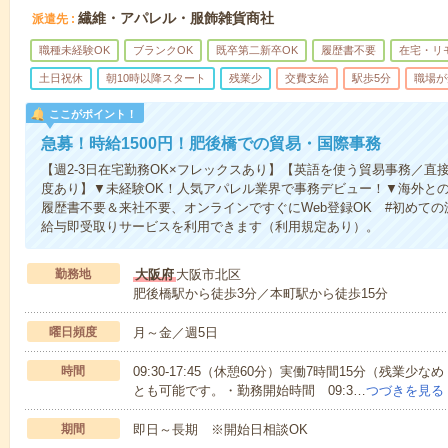
繊維・アパレル・服飾雑貨商社
派遣先
職種未経験OK
ブランクOK
既卒第二新卒OK
履歴書不要
在宅・リ
土日祝休
朝10時以降スタート
残業少
交費支給
駅歩5分
職場が
ここがポイント！
急募！時給1500円！肥後橋での貿易・国際事務
【週2-3日在宅勤務OK×フレックスあり】【英語を使う貿易事務／直
度あり】▼未経験OK！人気アパレル業界で事務デビュー！▼海外と
履歴書不要＆来社不要、オンラインですぐにWeb登録OK #初めての
給与即受取りサービスを利用できます（利用規定あり）。
勤務地
大阪府
大阪市北区
肥後橋駅から徒歩3分／本町駅から徒歩15分
曜日頻度
月～金／週5日
時間
09:30-17:45（休憩60分）実働7時間15分（残
とも可能です。・勤務開始時間 09:3…
つづきを見る
期間
即日～長期 ※開始日相談OK