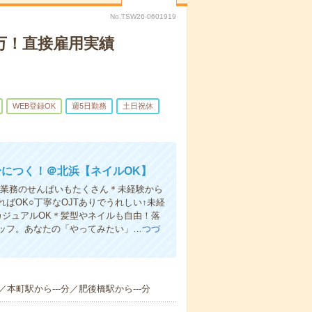
No.TSW26-0601919
7万！直接雇用実績
WEB登録OK
週5日勤務
土日祝休
につく！＠北浜【ネイルOK】
同業務のせんぱいもたくさん＊未経験から
ばOK○丁寧なOJTありでうれしい↑未経
カジュアルOK＊髪型やネイルも自由！落
ッフ。あなたの「やってみたい」…
つづ
／本町駅から---分／肥後橋駅から---分