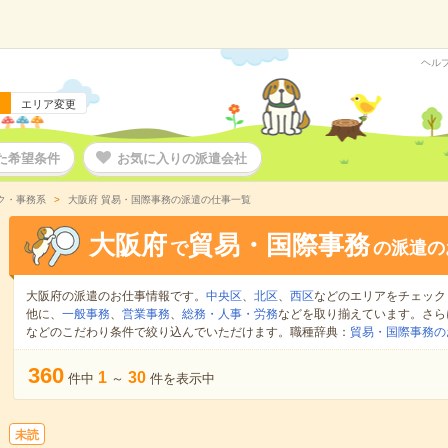
ヘル
エリア変更
た希望条件
お気に入りの派遣会社
ク・事務系
大阪府 貿易・国際事務の派遣の仕事一覧
大阪府
貿易・国際事務
で
の派遣の
大阪府の派遣のお仕事情報です。
中央区
、
北区
、
西区
などのエリアをチェック
他に、
一般事務
、
営業事務
、
総務・人事・労務
などを取り揃えています。さら
などのこだわり条件で絞り込んでいただけます。職種辞典：
貿易・国際事務の
360
1
30
件中
～
件を表示中
未読