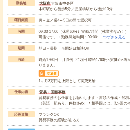
勤務地
大阪府
大阪市中央区
本町駅から徒歩5分／淀屋橋駅から徒歩10分
曜日頻度
月～金／週4～5日の間で選択可
時間
09:00-17:00（休憩60分）実働7時間（残業少な
可能です。・勤務開始時間：09:00~…
つづきを見る
期間
即日～長期 ※開始日相談OK
時給
時給1760円 月収例 24万円 時給1760円×実働7h
りません。
交通費
1ヶ月3万円を上限として実費支給
仕事内容
貿易・国際事務
貿易事務のお仕事をお願いします・書類の作成・船積
（英語一部あり、件数多め）＊相手国とは、3か国の
応募資格
ブランクOK
貿易事務の経験がある方