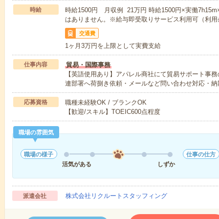
時給
時給1500円 月収例 21万円 時給1500円×実働7h1
はありません。※給与即受取りサービス利用可（利用
交通費
1ヶ月3万円を上限として実費支給
仕事内容
貿易・国際事務
【英語使用あり】アパレル商社にて貿易サポート事務
連部署へ荷捌き依頼・メールなど問い合わせ対応・納
応募資格
職種未経験OK / ブランクOK
【歓迎/スキル】TOEIC600点程度
職場の雰囲気
職場の様子
仕事の仕方
活気がある
しずか
株式会社リクルートスタッフィング
派遣会社