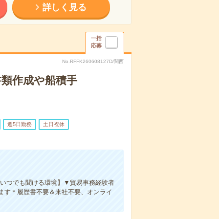
詳しく見る
一括
応募
No.RFFK260608127D/関西
書類作成や船積手
週5日勤務
土日祝休
/いつでも聞ける環境】▼貿易事務経験者
ます＊履歴書不要＆来社不要、オンライ