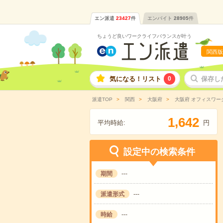
エン派遣
23427
件
エンバイト
28905
件
ちょうど良いワークライフバランスが叶う
関西版
気になる！リスト
0
保存し
派遣TOP
関西
大阪府
大阪府 オフィスワー
,
1
6
4
2
平均時給:
円
設定中の検索条件
期間
---
派遣形式
---
時給
---