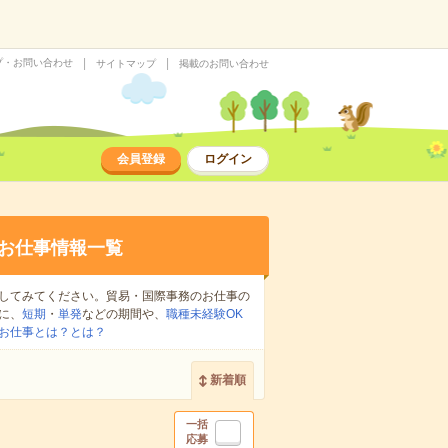
プ・お問い合わせ
サイトマップ
掲載のお問い合わせ
会員登録
ログイン
お仕事情報一覧
してみてください。貿易・国際事務のお仕事の
に、
短期
・
単発
などの期間や、
職種未経験OK
お仕事とは？とは？
新着順
一括
応募