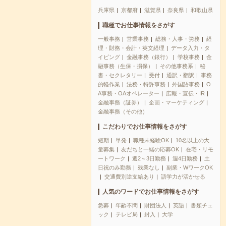
兵庫県
京都府
滋賀県
奈良県
和歌山県
職種でお仕事情報をさがす
一般事務
営業事務
総務・人事・労務
経
理・財務・会計・英文経理
データ入力・タ
イピング
金融事務（銀行）
学校事務
金
融事務（生保・損保）
その他事務系
秘
書・セクレタリー
受付
通訳・翻訳
事務
的軽作業
法務・特許事務
外国語事務
O
A事務・OAオペレーター
広報・宣伝・IR
金融事務（証券）
企画・マーケティング
金融事務（その他）
こだわりでお仕事情報をさがす
短期
単発
職種未経験OK
10名以上の大
量募集
友だちと一緒の応募OK
在宅・リモ
ートワーク
週2～3日勤務
週4日勤務
土
日祝のみ勤務
残業なし
副業・WワークOK
交通費別途支給あり
語学力が活かせる
人気のワードでお仕事情報をさがす
急募
年齢不問
財団法人
英語
書類チェ
ック
テレビ局
封入
大学