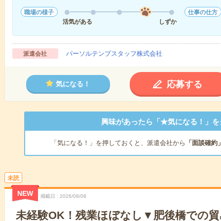
職場の様子
仕事の仕方
活気がある
しずか
パーソルテンプスタッフ株式会社
派遣会社
応募する
気になる！
興味があったら「★気になる！」を
「気になる！」を押しておくと、派遣会社から
「面談確約
未読
NEW
掲載日
2026/08/08
未経験OK！残業ほぼなし▼肥後橋での貿