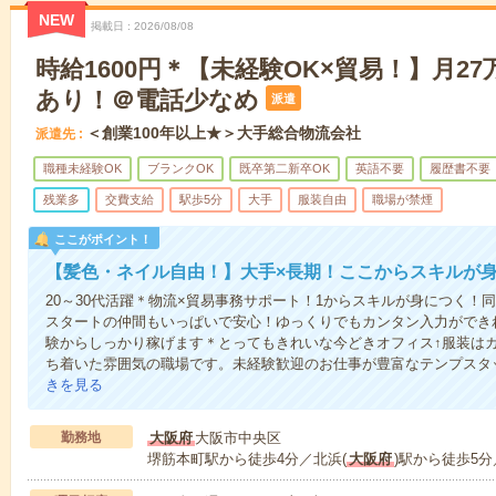
NEW
掲載日
2026/08/08
時給1600円＊【未経験OK×貿易！】月2
あり！＠電話少なめ
派遣
＜創業100年以上★＞大手総合物流会社
派遣先
職種未経験OK
ブランクOK
既卒第二新卒OK
英語不要
履歴書不要
残業多
交費支給
駅歩5分
大手
服装自由
職場が禁煙
ここがポイント！
【髪色・ネイル自由！】大手×長期！ここからスキルが身
20～30代活躍＊物流×貿易事務サポート！1からスキルが身につく！
スタートの仲間もいっぱいで安心！ゆっくりでもカンタン入力ができれ
験からしっかり稼げます＊とってもきれいな今どきオフィス↑服装は
ち着いた雰囲気の職場です。未経験歓迎のお仕事が豊富なテンプスタ
きを見る
勤務地
大阪府
大阪市中央区
堺筋本町駅から徒歩4分／北浜(
大阪府
)駅から徒歩5分