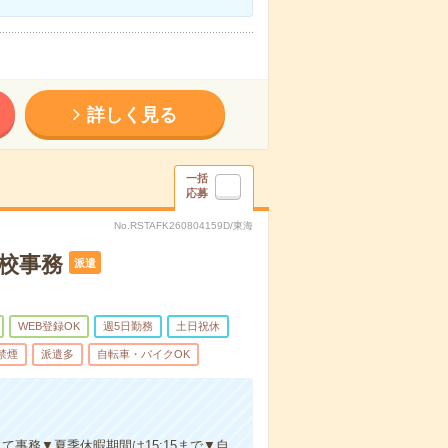
詳しく見る
一括
応募
No.RSTAFK260804159D/東海
校事務
派遣
WEB登録OK
週5日勤務
土日祝休
禁煙
派遣多
自転車・バイクOK
て事務▼夏季休暇期間は15:15まで▼自