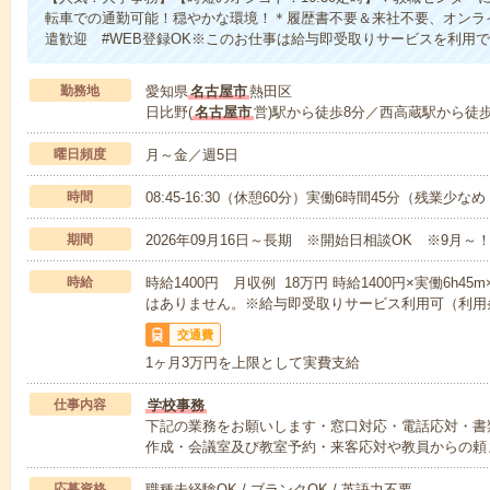
転車での通勤可能！穏やかな環境！＊履歴書不要＆来社不要、オンライ
遣歓迎 #WEB登録OK※このお仕事は給与即受取りサービスを利用
勤務地
愛知県
名古屋市
熱田区
日比野(
名古屋市
営)駅から徒歩8分／西高蔵駅から徒歩
曜日頻度
月～金／週5日
時間
08:45-16:30（休憩60分）実働6時間45分（残業少な
期間
2026年09月16日～長期 ※開始日相談OK ※9月～
時給
時給1400円 月収例 18万円 時給1400円×実働6h4
はありません。※給与即受取りサービス利用可（利用
交通費
1ヶ月3万円を上限として実費支給
仕事内容
学校事務
下記の業務をお願いします・窓口対応・電話応対・書
作成・会議室及び教室予約・来客応対や教員からの頼
応募資格
職種未経験OK / ブランクOK / 英語力不要