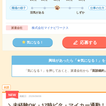
職場の様子
仕事の仕方
活気がある
しずか
株式会社マイナビワークス
派遣会社
応募する
気になる！
興味があったら「★気になる！」を
「気になる！」を押しておくと、派遣会社から
「面談確約
未読
NEW
掲載日
2026/08/06
＼未経験OK・17時ピタ・マイカー通勤