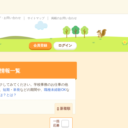
プ・お問い合わせ
サイトマップ
掲載のお問い合わせ
会員登録
ログイン
情報一覧
クしてみてください。学校事務のお仕事の他
、
短期
・
単発
などの期間や、
職種未経験OK
な
は？とは？
新着順
一括
応募