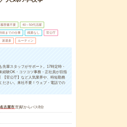
履歴書不要
40～50代活躍
7時前までの仕事
残業なし
官公庁
派遣多
ルーティン
も先輩スタッフがサポート。17時定時・
未経験OK・コツコツ事務・正社員が目指
】【官公庁】など人気業界や、時短勤務
ください。来社不要！ウェブ・電話での
名古屋市
営)駅からバス8分