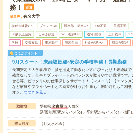
務！
派遣
有名大学
派遣先
職種未経験OK
ブランクOK
既卒第二新卒OK
OA不要
英語不要
60歳以上活躍
しゅふ歓迎
WEB登録OK
週5日勤務
土日祝休
1
学校
交費支給
車通勤可
服装自由
社食/補助あり
職場が禁煙
ここがポイント！
9月スタート！未経験歓迎×安定の学校事務！長期勤務
長期安定の大学事務で、腰を据えて働きたい方にぴったり！未経験で
残業なしで、仕事とプライベートのバランスが取りやすい職場です。
せる等、ピッタリのお仕事探しをサポート！【マスコミ】【エンタメ
など家庭やプライベートとの両立が叶うお仕事も！開始時期もご相談
オン…
つづきを見る
勤務地
愛知県
名古屋市
天白区
原(愛知県)駅からバス5分／平針駅からバス5分／植田(
曜日頻度
【月火水木金】