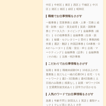
中区
中村区
東区
西区
千種区
中川
区
港区
南区
緑区
昭和区
職種でお仕事情報をさがす
一般事務
営業事務
総務・人事・労務
経
理・財務・会計・英文経理
貿易・国際事
務
データ入力・タイピング
金融事務（銀
行）
その他事務系
金融事務（生保・損
保）
秘書・セクレタリー
受付
事務的軽
作業
通訳・翻訳
外国語事務
OA事務・O
Aオペレーター
広報・宣伝・IR
企画・マ
ーケティング
金融事務（証券）
金融事務
（その他）
法務・特許事務
こだわりでお仕事情報をさがす
短期
単発
職種未経験OK
10名以上の大
量募集
友だちと一緒の応募OK
在宅・リモ
ートワーク
週2～3日勤務
週4日勤務
土
日祝のみ勤務
残業なし
副業・WワークOK
交通費別途支給あり
語学力が活かせる
人気のワードでお仕事情報をさがす
急募
年齢不問
財団法人
英語
書類チェ
ック
テレビ局
封入
大学