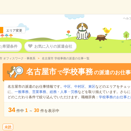
ヘル
エリア変更
た希望条件
お気に入りの派遣会社
市 オフィスワーク・事務系
名古屋市 学校事務の派遣の仕事一覧
名古屋市
学校事務
で
の派遣のお仕事
名古屋市の派遣のお仕事情報です。
中区
、
中村区
、
東区
などのエリアをチェッ
に、
一般事務
、
営業事務
、
総務・人事・労務
などを取り揃えています。さらに
どのこだわり条件で絞り込んでいただけます。職種辞典：
学校事務のお仕事と
34
1
30
件中
～
件を表示中
未読