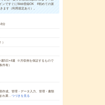
ンですぐにWeb登録OK #初めての派
できます（利用規定あり）。
8分
め！）
！
5m×週5日×4週 ※月収例を保証するもので
条件有）
類作成、管理・データ入力、管理・書類
まれ業…
つづきを見る