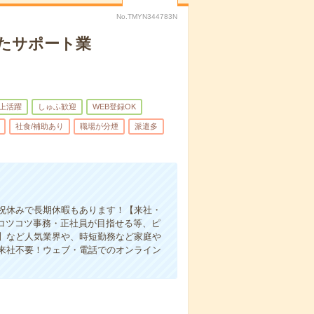
No.TMYN344783N
たサポート業
以上活躍
しゅふ歓迎
WEB登録OK
社食/補助あり
職場が分煙
派遣多
祝休みで長期休暇もあります！【来社・
・コツコツ事務・正社員が目指せる等、ピ
】など人気業界や、時短勤務など家庭や
来社不要！ウェブ・電話でのオンライン