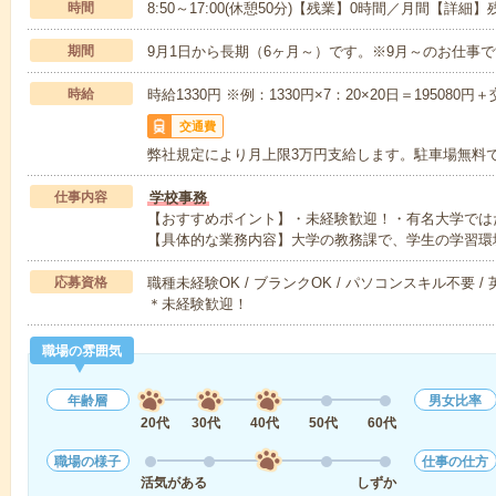
時間
8:50～17:00(休憩50分)【残業】0時間／月間【詳
期間
9月1日から長期（6ヶ月～）です。※9月～のお仕事で
時給
時給1330円 ※例：1330円×7：20×20日＝195080円
交通費
弊社規定により月上限3万円支給します。駐車場無料
仕事内容
学校事務
【おすすめポイント】・未経験歓迎！・有名大学では
【具体的な業務内容】大学の教務課で、学生の学習環
応募資格
職種未経験OK / ブランクOK / パソコンスキル不要 /
＊未経験歓迎！
職場の雰囲気
年齢層
男女比率
20代
30代
40代
50代
60代
職場の様子
仕事の仕方
活気がある
しずか