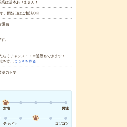
細】残業は基本ありません！
す。開始日はご相談OK!
＋交通費
です。
たらくチャンス！・車通勤もできます！
境を支…
つづきを見る
 英語力不要
女性
男性
テキパキ
コツコツ