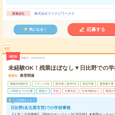
株式会社マイナビワークス
派遣会社
応募する
気になる！
未読
NEW
掲載日
2026/08/06
未経験OK！残業ほぼなし▼日比野での学
教育関連
派遣先
職種未経験OK
ブランクOK
既卒第二新卒OK
英語不要
履歴書不要
17時前までの仕事
残業少
学校
交費支給
社食/補助あり
職場が
ここがポイント！
日比野(名古屋市営)での学校事務
【人気！大学事務】【時短のオシゴト！16:30定時】▼教職センターに