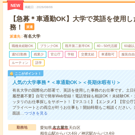
NEW
掲載日
2026/08/06
【急募＊車通勤OK】大学で英語を使用し
務！
派遣
有名大学
派遣先
職種未経験OK
ブランクOK
既卒第二新卒OK
40～50代活躍
60歳
週5日勤務
残業少
官公庁
学校
交費支給
車通勤可
服装自由
ルーティン
語学
ここがポイント！
人気の大学事務＊＜車通勤OK＞＜長期休暇有り＞
有名大学の国際化の部署で、英語を使用した事務のお仕事です。土日
履歴書不要】自宅で簡単Web登録！電話登録も相談OK！未経験OK
ッタリのお仕事探しをサポート！【マスコミ】【エンタメ】【官公庁
プライベートとの両立が叶うお仕事も！開始時期もご相談ください。
面談…
つづきを見る
勤務地
愛知県
名古屋市
天白区
相生山駅からバス4分／神沢駅からバス4分