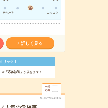
テキパキ
コツコツ
詳しく見る
クリック！
」
や
「応募歓迎」
が届きます！
一括
応募
No.TMYN344908N
！／人気の学校事