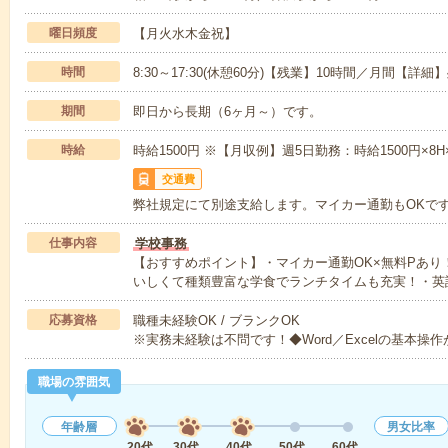
曜日頻度
【月火水木金祝】
時間
8:30～17:30(休憩60分)【残業】10時間／月間【
期間
即日から長期（6ヶ月～）です。
時給
時給1500円 ※【月収例】週5日勤務：時給1500円×8H
交通費
弊社規定にて別途支給します。マイカー通勤もOKで
仕事内容
学校事務
【おすすめポイント】・マイカー通勤OK×無料Pあ
いしくて種類豊富な学食でランチタイムも充実！・英
応募資格
職種未経験OK / ブランクOK
※実務未経験は不問です！◆Word／Excelの基本操
職場の雰囲気
年齢層
男女比率
20代
30代
40代
50代
60代