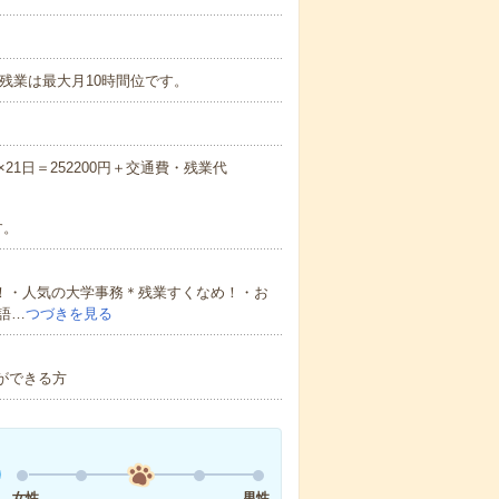
詳細】残業は最大月10時間位です。
×21日＝252200円＋交通費・残業代
す。
り！・人気の大学事務＊残業すくなめ！・お
語…
つづきを見る
作ができる方
女性
男性