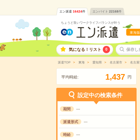
エン派遣
16424
件
エンバイト
22168
件
ちょうど良いワークライフバランスが叶う
東海版
気になる！リスト
0
保存し
派遣TOP
東海
愛知県
名古屋市
名古屋
,
1
4
3
7
平均時給:
円
設定中の検索条件
期間
---
派遣形式
---
時給
---