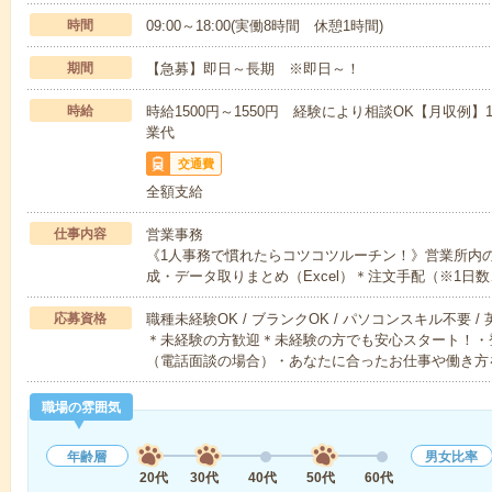
時間
09:00～18:00(実働8時間 休憩1時間)
期間
【急募】即日～長期 ※即日～！
時給
時給1500円～1550円 経験により相談OK【月収例】1,5
業代
交通費
全額支給
仕事内容
営業事務
《1人事務で慣れたらコツコツルーチン！》営業所内
成・データ取りまとめ（Excel）＊注文手配（※1日数
応募資格
職種未経験OK / ブランクOK / パソコンスキル不要 /
＊未経験の方歓迎＊未経験の方でも安心スタート！・
（電話面談の場合）・あなたに合ったお仕事や働き方
職場の雰囲気
年齢層
男女比率
20代
30代
40代
50代
60代