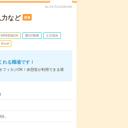
No.SST5104380383
入力など
派遣
WEB登録OK
週5日勤務
土日祝休
Excel
くれる職場です！
オフィカジOK！休憩室が利用できる環
分
0分。