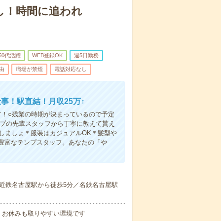
し！時間に追われ
50代活躍
WEB登録OK
週5日勤務
由
職場が禁煙
電話対応なし
事！駅直結！月収25万↑
す！○残業の時期が決まっているので予定
ンプの先輩スタッフから丁寧に教えて貰え
しましょ＊服装はカジュアルOK＊髪型や
豊富なテンプスタッフ。あなたの「や
近鉄名古屋駅から徒歩5分／名鉄名古屋駅
、お休みも取りやすい環境です