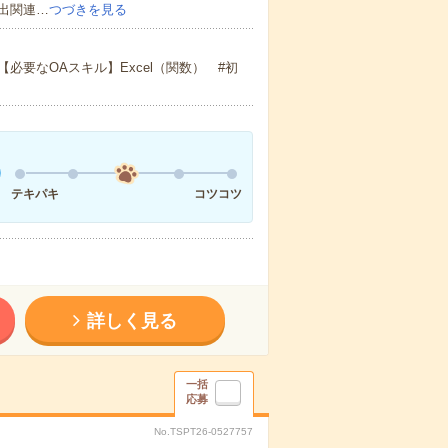
出関連…
つづきを見る
要なOAスキル】Excel（関数） #初
テキパキ
コツコツ
詳しく見る
一括
応募
No.TSPT26-0527757