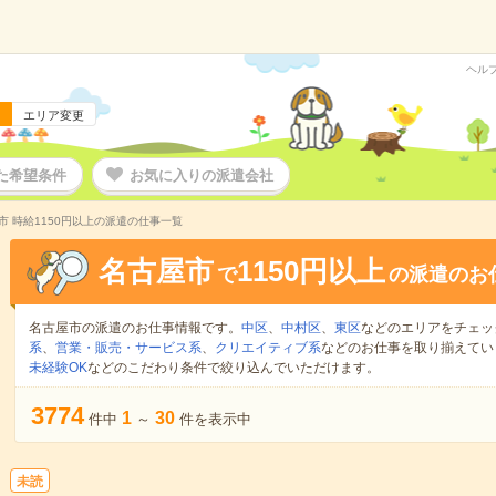
ヘル
エリア変更
た希望条件
お気に入りの派遣会社
市 時給1150円以上の派遣の仕事一覧
名古屋市
1150円以上
で
の派遣のお
名古屋市の派遣のお仕事情報です。
中区
、
中村区
、
東区
などのエリアをチェッ
系
、
営業・販売・サービス系
、
クリエイティブ系
などのお仕事を取り揃えてい
未経験OK
などのこだわり条件で絞り込んでいただけます。
3774
1
30
件中
～
件を表示中
未読