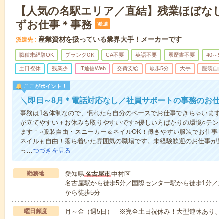
【人気の名駅エリア／直結】残業ほぼな
ずお仕事＊事務
派遣
産業資材を扱っている業界大手！メーカーです
派遣先
職種未経験OK
ブランクOK
OA不要
英語不要
履歴書不要
40～
土日祝休
残業少
IT通信Web
交費支給
駅歩5分
大手
服装自
ここがポイント！
＼即日～8月＊電話対応なし／社員サポートの事務のお仕
事務は1名体制なので、慣れたら自分のペースでお仕事できちゃいま
が立てやすい＋お休みも取りやすいです○優しい方ばかりの環境○テ
ます＊○服装自由・スニーカー＆ネイルOK！働きやすい服装でお仕事
ネイルも自由！落ち着いた雰囲気の職場です。未経験歓迎のお仕事が
っ…
つづきを見る
勤務地
愛知県
名古屋市
中村区
名古屋駅から徒歩5分／国際センター駅から徒歩1分／
から徒歩5分
曜日頻度
月～金（週5日） ※完全土日祝休み！大型連休あり