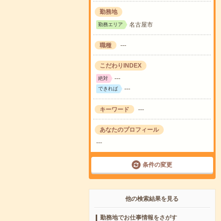
勤務地
名古屋市
勤務エリア
職種
---
こだわりINDEX
---
絶対
---
できれば
キーワード
---
あなたのプロフィール
---
条件の変更
他の検索結果を見る
勤務地でお仕事情報をさがす