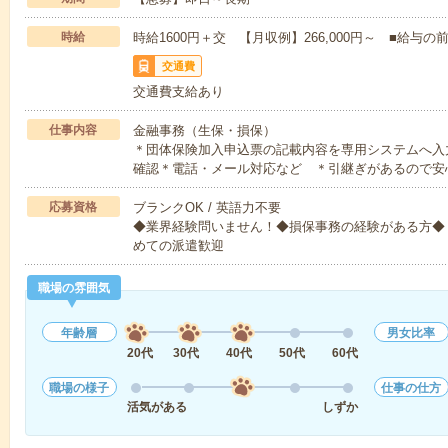
時給
時給1600円＋交 【月収例】266,000円～ ■給
交通費
交通費支給あり
仕事内容
金融事務（生保・損保）
＊団体保険加入申込票の記載内容を専用システムへ入
確認＊電話・メール対応など ＊引継ぎがあるので安
応募資格
ブランクOK / 英語力不要
◆業界経験問いません！◆損保事務の経験がある方◆【必
めての派遣歓迎
職場の雰囲気
年齢層
男女比率
20代
30代
40代
50代
60代
職場の様子
仕事の仕方
活気がある
しずか