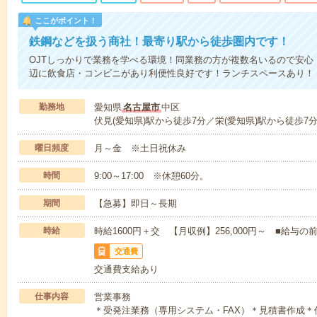
ここがポイント！
鉄鋼などを扱う商社！最寄り駅から徒歩圏内です！
OJTしっかりで業務を学べる環境！同業務の方が複数名いるので安心
辺に飲食店・コンビニがあり利便性良好です！ランチスペースあり！
勤務地
愛知県
名古屋市
中区
伏見(愛知県)駅から徒歩7分／栄(愛知県)駅から徒歩7
曜日頻度
月～金 ※土日祝休み
時間
9:00～17:00 ※休憩60分。
期間
【急募】即日～長期
時給
時給1600円＋交 【月収例】256,000円～ ■給
交通費
交通費支給あり
仕事内容
営業事務
＊受発注業務（専用システム・FAX）＊見積書作成