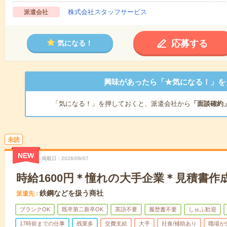
株式会社スタッフサービス
派遣会社
応募する
気になる！
興味があったら「★気になる！」を
「気になる！」を押しておくと、派遣会社から
「面談確約
未読
NEW
掲載日
2026/08/07
時給1600円＊憧れの大手企業＊見積書作
鉄鋼などを扱う商社
派遣先
ブランクOK
既卒第二新卒OK
英語不要
履歴書不要
しゅふ歓迎
17時前までの仕事
残業多
交費支給
大手
社食/補助あり
職場が