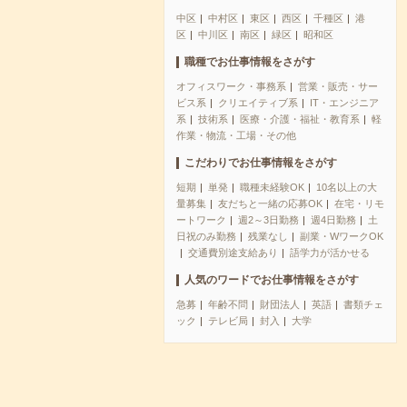
中区
中村区
東区
西区
千種区
港
区
中川区
南区
緑区
昭和区
職種でお仕事情報をさがす
オフィスワーク・事務系
営業・販売・サー
ビス系
クリエイティブ系
IT・エンジニア
系
技術系
医療・介護・福祉・教育系
軽
作業・物流・工場・その他
こだわりでお仕事情報をさがす
短期
単発
職種未経験OK
10名以上の大
量募集
友だちと一緒の応募OK
在宅・リモ
ートワーク
週2～3日勤務
週4日勤務
土
日祝のみ勤務
残業なし
副業・WワークOK
交通費別途支給あり
語学力が活かせる
人気のワードでお仕事情報をさがす
急募
年齢不問
財団法人
英語
書類チェ
ック
テレビ局
封入
大学