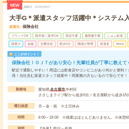
NEW
掲載日
2026/08/07
大手G＊派遣スタッフ活躍中＊システム
保険会社
派遣先
ブランクOK
既卒第二新卒OK
英語不要
履歴書不要
しゅふ歓迎
残業少
金融
交費支給
駅歩5分
職場が禁煙
派遣多
Word
ここがポイント！
保険会社！ＯＪＴがあり安心！先輩社員が丁寧に教えて
駅近で通勤しやすい！周辺には飲食店やコンビニがあり何かと便利！
境！当社含む派遣スタッフ就業中！同業務の方もいるので安心です！
勤務地
愛知県
名古屋市
中村区
ささしまライブ駅から徒歩5分／名古屋駅から徒歩15
曜日頻度
月～金・祝 ※土日休み
時間
9:00～18:00 ※残業はほとんどありません。※休憩6
期間
【急募】即日～長期