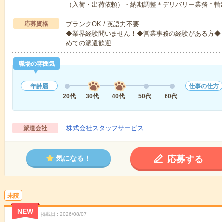
（入荷・出荷依頼）・納期調整＊デリバリー業務＊輸
応募資格
ブランクOK / 英語力不要
◆業界経験問いません！◆営業事務の経験がある方◆【必
めての派遣歓迎
職場の雰囲気
年齢層
仕事の仕方
20代
30代
40代
50代
60代
株式会社スタッフサービス
派遣会社
応募する
気になる！
未読
NEW
掲載日
2026/08/07