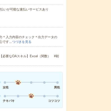
与の前払いが可能な速払いサービスあり
力＊入力内容のチェック＊出力データの
心です…
つづきを見る
要なOAスキル】Excel（関数） #初
女性
男性
テキパキ
コツコツ