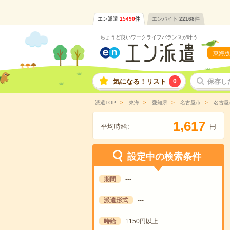
エン派遣
15490
件
エンバイト
22168
件
ちょうど良いワークライフバランスが叶う
東海版
気になる！リスト
0
保存し
派遣TOP
東海
愛知県
名古屋市
名古屋
,
1
6
1
7
平均時給:
円
設定中の検索条件
期間
---
派遣形式
---
時給
1150円以上