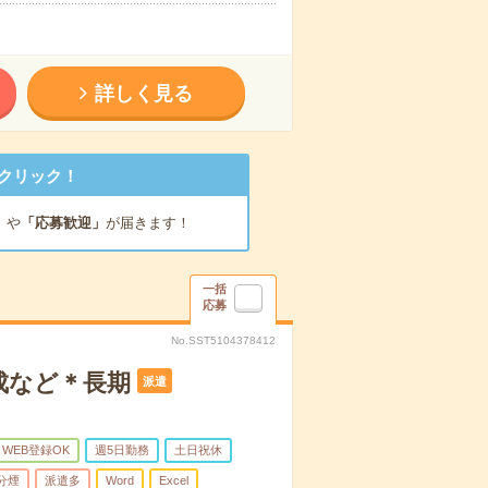
詳しく見る
クリック！
」
や
「応募歓迎」
が届きます！
一括
応募
No.SST5104378412
成など＊長期
派遣
WEB登録OK
週5日勤務
土日祝休
分煙
派遣多
Word
Excel