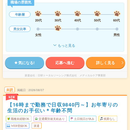
職場の雰囲気
年齢層
20代
30代
40代
50代
60代
男女比率
女性
男性
もっと見る
気になる!
応募へ進む
詳しく見る
派遣会社
日研トータルソーシング株式会社 メディカルケア事業部
未読
掲載日
2026/08/07
NEW
【16時まで勤務で日収9840円～】お年寄りの
生活のお手伝い＊年齢不問
職種未経験OK
交通費別途支給あり
土日祝日が休み
残業なし
WEB登録OK
派遣