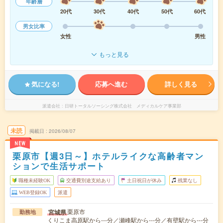
年齢層
20代
30代
40代
50代
60代
男女比率
女性
男性
もっと見る
気になる!
応募へ進む
詳しく見る
派遣会社
日研トータルソーシング株式会社 メディカルケア事業部
未読
掲載日
2026/08/07
NEW
栗原市【週3日～】ホテルライクな高齢者マン
ションで生活サポート
職種未経験OK
交通費別途支給あり
土日祝日が休み
残業なし
WEB登録OK
派遣
栗原市
宮城県
勤務地
くりこま高原駅から---分／瀬峰駅から---分／有壁駅から---分