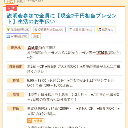
未読
掲載日
2026/08/08
NEW
説明会参加で全員に【現金2千円相当プレゼン
ト】生活のお手伝い
職種未経験OK
交通費別途支給あり
土日祝日が休み
残業なし
WEB登録OK
派遣
仙台市泉区
宮城県
勤務地
泉中央駅から---分／八乙女駅から---分／黒松(
)駅から-
宮城県
--分
週2日～OK ■曜日固定の相談OK！ ■希望の曜日があればご相
曜日頻度
談ください！
9:00～18:00（休憩60分）■ご希望があれば下記シフトも
時間
OK！早番 7:00～16:00遅番 …
【現在も積極採用中！急募！】2カ月～ ■ご応募から最短2
期間
～3日後の就業も相談可能です！
無資格未経験：時給1280円～ ■週払いOK ■扶養内OK ■
時給
日収1万240円以上
交通費
交通費全額支給（ガソリン代もOK！）