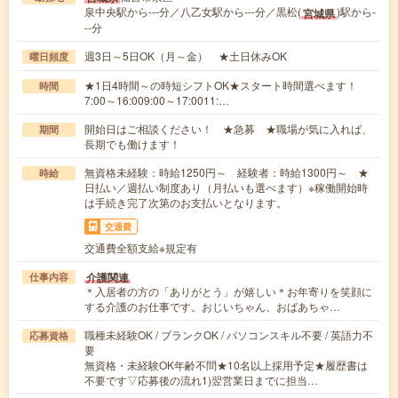
泉中央駅から---分／八乙女駅から---分／黒松(
)駅から-
宮城県
--分
週3日～5日OK（月～金） ★土日休みOK
曜日頻度
★1日4時間～の時短シフトOK★スタート時間選べます！
時間
7:00～16:009:00～17:0011:…
開始日はご相談ください！ ★急募 ★職場が気に入れば、
期間
長期でも働けます！
無資格未経験：時給1250円～ 経験者：時給1300円～ ★
時給
日払い／週払い制度あり（月払いも選べます）※稼働開始時
は手続き完了次第のお支払いとなります。
交通費
交通費全額支給※規定有
介護関連
仕事内容
＊入居者の方の「ありがとう」が嬉しい＊お年寄りを笑顔に
する介護のお仕事です。おじいちゃん、おばあちゃ…
職種未経験OK / ブランクOK / パソコンスキル不要 / 英語力不
応募資格
要
無資格・未経験OK年齢不問★10名以上採用予定★履歴書は
不要です▽応募後の流れ1)翌営業日までに担当…