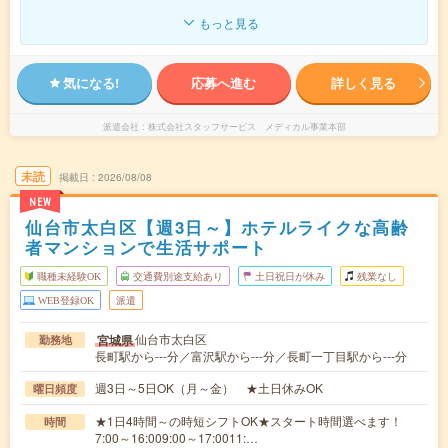
もっと見る
気になる!
応募へ進む
詳しく見る
派遣会社
株式会社スタッフサービス メディカル事業本部
未読
掲載日
2026/08/08
NEW
仙台市太白区【週3日～】ホテルライクな高齢
者マンションで生活サポート
職種未経験OK
交通費別途支給あり
土日祝日が休み
残業なし
WEB登録OK
派遣
仙台市太白区
宮城県
勤務地
長町駅から---分／富沢駅から---分／長町一丁目駅から---分
週3日～5日OK（月～金） ★土日休みOK
曜日頻度
★1日4時間～の時短シフトOK★スタート時間選べます！
時間
7:00～16:009:00～17:0011:…