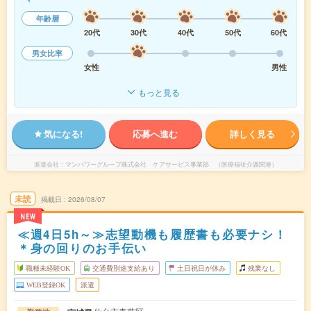
年齢層
20代
30代
40代
50代
60代
男女比率
女性
男性
もっと見る
気になる!
応募へ進む
詳しく見る
派遣会社
マンパワーグループ株式会社 ケアサービス事業部 （医療福祉介護関連）
未読
掲載日
2026/08/07
NEW
≪週4日5h～≫志望動機も履歴書も必要ナシ！
＊身の回りのお手伝い
職種未経験OK
交通費別途支給あり
土日祝日が休み
残業なし
WEB登録OK
派遣