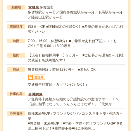
多賀城市
宮城県
勤務地
多賀城駅から---分／国府多賀城駅から---分／下馬駅から---分
／陸前山王駅から---分
週2日～OK ■曜日固定の相談OK！ ■希望の曜日があればご相
曜日頻度
談ください！
7:00～16:00（休憩60分）■ご希望があれば下記シフトも
時間
OK！日勤 9:00～18:00遅番 …
【現在も積極採用中！】2カ月～ ■ご応募から最短2～3日後
期間
の就業も相談可能です！
無資格未経験：時給1230円～ ■週払いOK
時給
交通費
交通費全額支給（ガソリン代もOK！）
介護関連
仕事内容
／無資格未経験から始める介護施設での生活サポート！＼
「話し相手になって、うんうんとうなずく」「天気が…
職種未経験OK / ブランクOK / パソコンスキル不要 / 英語力不
応募資格
要
■無資格・未経験OK！■年齢・学歴不問！ブランクOK!■10名
以上採用予定！■履歴書不要■社会保険完…