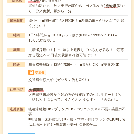
仙台市青葉区
宮城県
勤務地
北仙台駅から---分／東照宮駅から---分／旭ケ丘(
)駅か
宮城県
ら---分／奥新川駅から---分
週4日～ ■曜日固定の相談OK！ ■希望の曜日があればご相談
曜日頻度
ください！
1日5時間からOK！■シフト例(1)8:00～13:00(2)10:00～
時間
15:00(3)12:00…
【積極採用中！】＊1年以上勤務している方が多数！ご応募
期間
から最短2～3日後の就業も相談可能です！
無資格未経験：時給1280円～ ■週払いOK ■扶養内OK
時給
交通費
交通費全額支給（ガソリン代もOK！）
介護関連
仕事内容
／無資格未経験から始める介護施設での生活サポート！＼
「話し相手になって、うんうんとうなずく」「天気が…
職種未経験OK / ブランクOK / パソコンスキル不要 / 英語力不
応募資格
要
■無資格・未経験OK！■年齢・学歴不問！ブランクOK!■10名
以上採用予定！■履歴書不要■社会保険完…