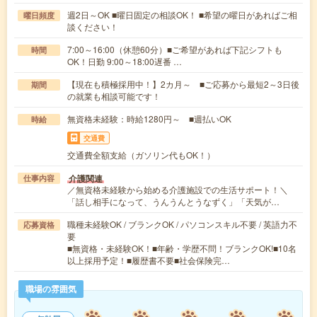
週2日～OK ■曜日固定の相談OK！ ■希望の曜日があればご相
曜日頻度
談ください！
7:00～16:00（休憩60分）■ご希望があれば下記シフトも
時間
OK！日勤 9:00～18:00遅番 …
【現在も積極採用中！】2カ月～ ■ご応募から最短2～3日後
期間
の就業も相談可能です！
無資格未経験：時給1280円～ ■週払いOK
時給
交通費
交通費全額支給（ガソリン代もOK！）
介護関連
仕事内容
／無資格未経験から始める介護施設での生活サポート！＼
「話し相手になって、うんうんとうなずく」「天気が…
職種未経験OK / ブランクOK / パソコンスキル不要 / 英語力不
応募資格
要
■無資格・未経験OK！■年齢・学歴不問！ブランクOK!■10名
以上採用予定！■履歴書不要■社会保険完…
職場の雰囲気