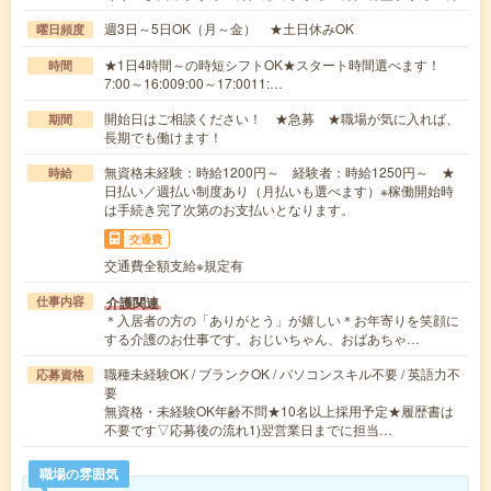
週3日～5日OK（月～金） ★土日休みOK
曜日頻度
★1日4時間～の時短シフトOK★スタート時間選べます！
時間
7:00～16:009:00～17:0011:…
開始日はご相談ください！ ★急募 ★職場が気に入れば、
期間
長期でも働けます！
無資格未経験：時給1200円～ 経験者：時給1250円～ ★
時給
日払い／週払い制度あり（月払いも選べます）※稼働開始時
は手続き完了次第のお支払いとなります。
交通費
交通費全額支給※規定有
介護関連
仕事内容
＊入居者の方の「ありがとう」が嬉しい＊お年寄りを笑顔に
する介護のお仕事です。おじいちゃん、おばあちゃ…
職種未経験OK / ブランクOK / パソコンスキル不要 / 英語力不
応募資格
要
無資格・未経験OK年齢不問★10名以上採用予定★履歴書は
不要です▽応募後の流れ1)翌営業日までに担当…
職場の雰囲気