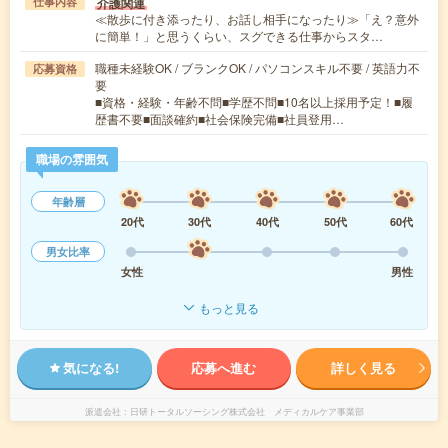
介護関連
仕事内容
≪散歩に付き添ったり、お話し相手になったり≫「え？意外
に簡単！」と思うくらい、スグできる仕事からスタ…
職種未経験OK / ブランクOK / パソコンスキル不要 / 英語力不
応募資格
要
■資格・経験・年齢不問■学歴不問■10名以上採用予定！■履
歴書不要■面談確約■社会保険完備■社員登用…
職場の雰囲気
年齢層
20代
30代
40代
50代
60代
男女比率
女性
男性
もっと見る
気になる!
応募へ進む
詳しく見る
派遣会社
日研トータルソーシング株式会社 メディカルケア事業部