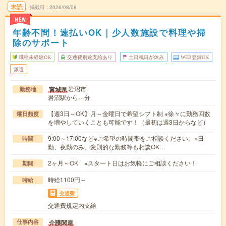
未読
掲載日
2026/08/08
NEW
年齢不問！速払いOK｜少人数施設で料理や掃
除のサポート
職種未経験OK
交通費別途支給あり
土日祝日が休み
WEB登録OK
派遣
岩沼市
宮城県
勤務地
岩沼駅から---分
【週3日～OK】月～金曜日で希望シフト制 ※徐々に勤務回数
曜日頻度
を増やしていくことも可能です！（最初は週3日からなど）
9:00～17:00など※ご希望の時間帯をご相談ください。※日
時間
勤、夜勤のみ、変則的な勤務等も相談OK…
2ヶ月～OK ※スタート日はお気軽にご相談ください！
期間
時給1100円～
時給
交通費
交通費規定内支給
介護関連
仕事内容