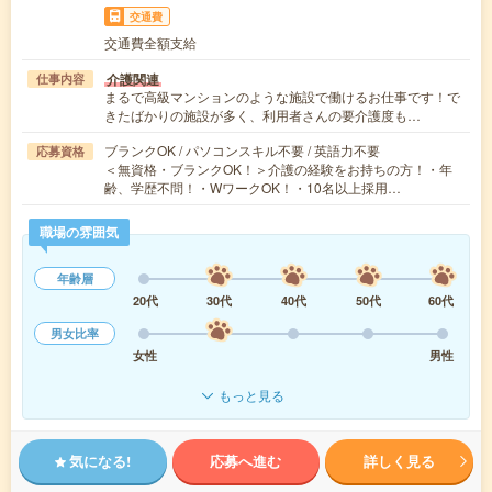
交通費
交通費全額支給
介護関連
仕事内容
まるで高級マンションのような施設で働けるお仕事です！で
きたばかりの施設が多く、利用者さんの要介護度も…
ブランクOK / パソコンスキル不要 / 英語力不要
応募資格
＜無資格・ブランクOK！＞介護の経験をお持ちの方！・年
齢、学歴不問！・WワークOK！・10名以上採用…
職場の雰囲気
年齢層
20代
30代
40代
50代
60代
男女比率
女性
男性
もっと見る
気になる!
応募へ進む
詳しく見る