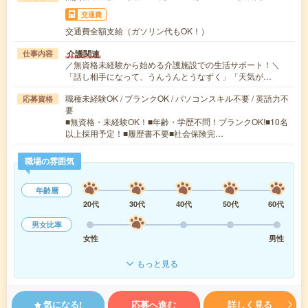
交通費
交通費全額支給（ガソリン代もOK！）
介護関連
仕事内容
／無資格未経験から始める介護施設での生活サポート！＼
「話し相手になって、うんうんとうなずく」「天気が…
職種未経験OK / ブランクOK / パソコンスキル不要 / 英語力不
応募資格
要
■無資格・未経験OK！■年齢・学歴不問！ブランクOK!■10名
以上採用予定！■履歴書不要■社会保険完…
職場の雰囲気
年齢層
20代
30代
40代
50代
60代
男女比率
女性
男性
もっと見る
気になる!
応募へ進む
詳しく見る