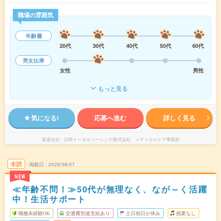
職場の雰囲気
年齢層
20代
30代
40代
50代
60代
男女比率
女性
男性
もっと見る
気になる!
応募へ進む
詳しく見る
派遣会社
日研トータルソーシング株式会社 メディカルケア事業部
未読
掲載日
2026/08/07
NEW
≪年齢不問！≫50代が無理なく、なが～く活躍
中！生活サポート
職種未経験OK
交通費別途支給あり
土日祝日が休み
残業なし