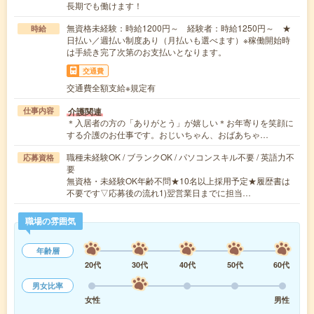
長期でも働けます！
無資格未経験：時給1200円～ 経験者：時給1250円～ ★
時給
日払い／週払い制度あり（月払いも選べます）※稼働開始時
は手続き完了次第のお支払いとなります。
交通費
交通費全額支給※規定有
介護関連
仕事内容
＊入居者の方の「ありがとう」が嬉しい＊お年寄りを笑顔に
する介護のお仕事です。おじいちゃん、おばあちゃ…
職種未経験OK / ブランクOK / パソコンスキル不要 / 英語力不
応募資格
要
無資格・未経験OK年齢不問★10名以上採用予定★履歴書は
不要です▽応募後の流れ1)翌営業日までに担当…
職場の雰囲気
年齢層
20代
30代
40代
50代
60代
男女比率
女性
男性