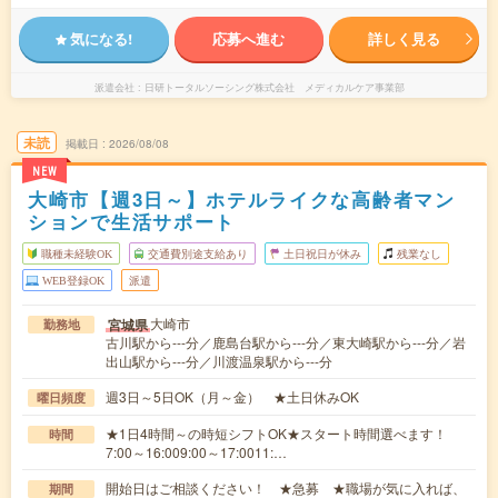
気になる!
応募へ進む
詳しく見る
派遣会社
日研トータルソーシング株式会社 メディカルケア事業部
未読
掲載日
2026/08/08
NEW
大崎市【週3日～】ホテルライクな高齢者マン
ションで生活サポート
職種未経験OK
交通費別途支給あり
土日祝日が休み
残業なし
WEB登録OK
派遣
大崎市
宮城県
勤務地
古川駅から---分／鹿島台駅から---分／東大崎駅から---分／岩
出山駅から---分／川渡温泉駅から---分
週3日～5日OK（月～金） ★土日休みOK
曜日頻度
★1日4時間～の時短シフトOK★スタート時間選べます！
時間
7:00～16:009:00～17:0011:…
開始日はご相談ください！ ★急募 ★職場が気に入れば、
期間