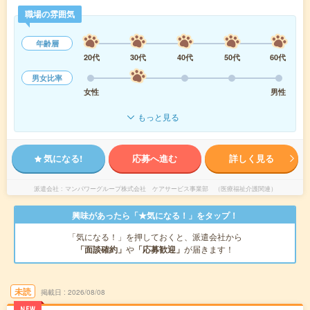
職場の雰囲気
年齢層
20代
30代
40代
50代
60代
男女比率
女性
男性
もっと見る
気になる!
応募へ進む
詳しく見る
派遣会社
マンパワーグループ株式会社 ケアサービス事業部 （医療福祉介護関連）
興味があったら「★気になる！」をタップ！
「気になる！」を押しておくと、派遣会社から
「面談確約」
や
「応募歓迎」
が届きます！
未読
掲載日
2026/08/08
NEW