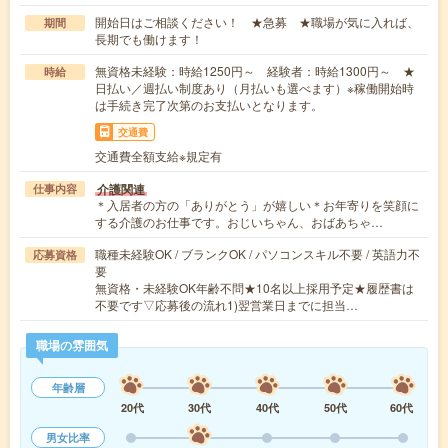
開始日はご相談ください！ ★急募 ★職場が気に入れば、
期間
長期でも働けます！
無資格未経験：時給1250円～ 経験者：時給1300円～ ★
時給
日払い／週払い制度あり（月払いも選べます）※稼働開始時
は手続き完了次第のお支払いとなります。
交通費
交通費全額支給※規定有
介護関連
仕事内容
＊入居者の方の「ありがとう」が嬉しい＊お年寄りを笑顔に
する介護のお仕事です。おじいちゃん、おばあちゃ…
職種未経験OK / ブランクOK / パソコンスキル不要 / 英語力不
応募資格
要
無資格・未経験OK年齢不問★10名以上採用予定★履歴書は
不要です▽応募後の流れ1)翌営業日までに担当…
職場の雰囲気
年齢層
20代
30代
40代
50代
60代
男女比率