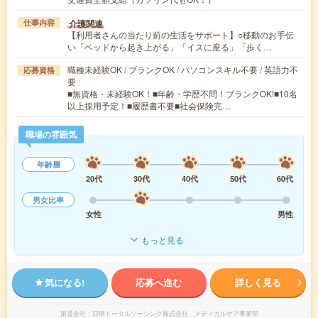
介護関連
仕事内容
【利用者さんの当たり前の生活をサポート】○移動のお手伝
い「ベッドから起き上がる」「イスに座る」「歩く…
職種未経験OK / ブランクOK / パソコンスキル不要 / 英語力不
応募資格
要
■無資格・未経験OK！■年齢・学歴不問！ブランクOK!■10名
以上採用予定！■履歴書不要■社会保険完…
職場の雰囲気
年齢層
20代
30代
40代
50代
60代
男女比率
女性
男性
もっと見る
気になる!
応募へ進む
詳しく見る
派遣会社
日研トータルソーシング株式会社 メディカルケア事業部