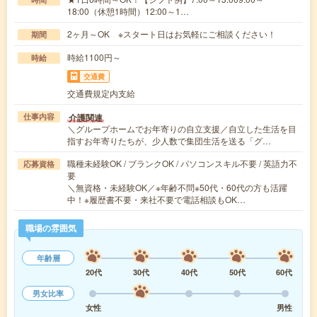
18:00（休憩1時間）12:00～1…
2ヶ月～OK ※スタート日はお気軽にご相談ください！
期間
時給1100円～
時給
交通費
交通費規定内支給
介護関連
仕事内容
＼グループホームでお年寄りの自立支援／自立した生活を目
指すお年寄りたちが、少人数で集団生活を送る「グ…
職種未経験OK / ブランクOK / パソコンスキル不要 / 英語力不
応募資格
要
＼無資格・未経験OK／※年齢不問※50代・60代の方も活躍
中！※履歴書不要・来社不要で電話相談もOK…
職場の雰囲気
年齢層
20代
30代
40代
50代
60代
男女比率
女性
男性