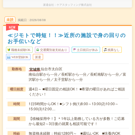
派遣会社
ケアスタッフィング株式会社
未読
掲載日
2026/08/08
NEW
≪ジモトで時短！！≫近所の施設で身の回りの
お手伝いなど
職種未経験OK
交通費別途支給あり
土日祝日が休み
残業なし
WEB登録OK
派遣
仙台市太白区
宮城県
勤務地
南仙台駅から---分／長町駅から---分／長町南駅から---分／富
沢駅から---分／太子堂駅から---分
週4日～ ■曜日固定の相談OK！ ■希望の曜日があればご相談
曜日頻度
ください！
1日5時間からOK！■シフト例(1)8:00～13:00(2)10:00～
時間
15:00(3)12:00…
【積極採用中！】＊1年以上勤務している方が多数！ご応募
期間
から最短2～3日後の就業も相談可能です！
無資格未経験：時給1280円～ ■週払いOK ■扶養内OK
時給