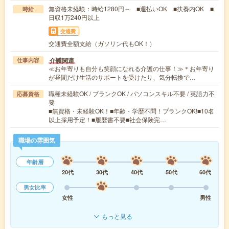
無資格未経験：時給1280円～ ■週払いOK ■扶養内OK ■
時給
日収1万240円以上
交通費
交通費全額支給（ガソリン代もOK！）
介護関連
仕事内容
≪お年寄りも自分も笑顔になれる介護の仕事！≫＊お年寄り
が昼間だけ生活のサポートを受けたり、気分転換で…
職種未経験OK / ブランクOK / パソコンスキル不要 / 英語力不
応募資格
要
■無資格・未経験OK！■年齢・学歴不問！ブランクOK!■10名
以上採用予定！■履歴書不要■社会保険完…
職場の雰囲気
年齢層
20代
30代
40代
50代
60代
男女比率
女性
男性
もっと見る