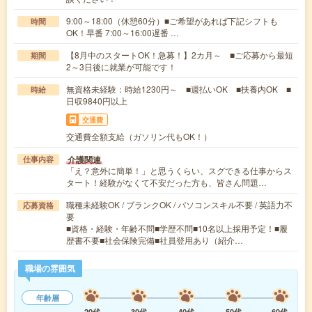
9:00～18:00（休憩60分）■ご希望があれば下記シフトも
時間
OK！早番 7:00～16:00遅番 …
【8月中のスタートOK！急募！】2カ月～ ■ご応募から最短
期間
2～3日後に就業が可能です！
無資格未経験：時給1230円～ ■週払いOK ■扶養内OK ■
時給
日収9840円以上
交通費
交通費全額支給（ガソリン代もOK！）
介護関連
仕事内容
「え？意外に簡単！」と思うくらい、スグできる仕事からス
タート！経験がなくて不安だった方も、皆さん問題…
職種未経験OK / ブランクOK / パソコンスキル不要 / 英語力不
応募資格
要
■資格・経験・年齢不問■学歴不問■10名以上採用予定！■履
歴書不要■社会保険完備■社員登用あり（紹介…
職場の雰囲気
年齢層
20代
30代
40代
50代
60代