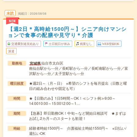
未読
掲載日
2026/08/08
NEW
【週2日＊高時給1500円～】シニア向けマンシ
ョンで食事の配膳や見守り＊介護
交通費別途支給あり
土日祝日が休み
残業なし
WEB登録OK
派遣
仙台市太白区
宮城県
勤務地
南仙台駅から---分／長町駅から---分／長町南駅から---分／富
沢駅から---分／太子堂駅から---分
★週2日～（月～日） ※希望のシフトを毎月提出（日数と曜
曜日頻度
日の組み合わせや固定も可）
★【日勤のみ】1日5時間～OK！≪シフト例≫9:00～
時間
14:0010:00～15:0012:00～1…
【急募】即日勤務OK！中旬～など開始日相談可 ★まずは
期間
お試し2カ月～のスタートも歓迎！
経験者時給1500円～ 介護福祉士時給1550円～ ※日払い/
時給
週払いOK