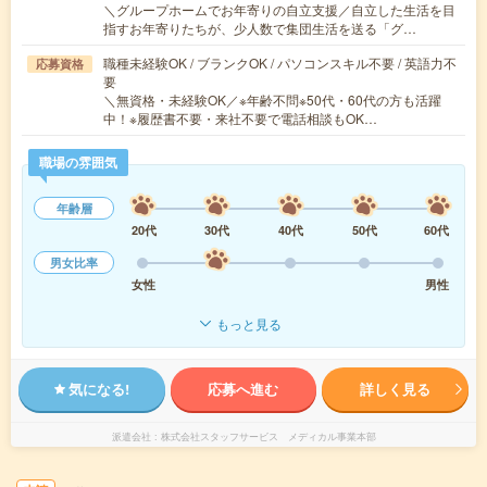
＼グループホームでお年寄りの自立支援／自立した生活を目
指すお年寄りたちが、少人数で集団生活を送る「グ…
職種未経験OK / ブランクOK / パソコンスキル不要 / 英語力不
応募資格
要
＼無資格・未経験OK／※年齢不問※50代・60代の方も活躍
中！※履歴書不要・来社不要で電話相談もOK…
職場の雰囲気
年齢層
20代
30代
40代
50代
60代
男女比率
女性
男性
もっと見る
気になる!
応募へ進む
詳しく見る
派遣会社
株式会社スタッフサービス メディカル事業本部