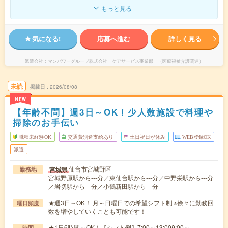
もっと見る
気になる!
応募へ進む
詳しく見る
派遣会社
マンパワーグループ株式会社 ケアサービス事業部 （医療福祉介護関連）
未読
掲載日
2026/08/08
NEW
【年齢不問】週3日～OK！少人数施設で料理や
掃除のお手伝い
職種未経験OK
交通費別途支給あり
土日祝日が休み
WEB登録OK
派遣
仙台市宮城野区
宮城県
勤務地
宮城野原駅から---分／東仙台駅から---分／中野栄駅から---分
／岩切駅から---分／小鶴新田駅から---分
★週3日～OK！ 月～日曜日での希望シフト制 ※徐々に勤務回
曜日頻度
数を増やしていくことも可能です！
★1日6時間～OK！【シフト例】7:00～13:009:00～
時間