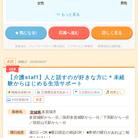
女性
男性
もっと見る
気になる!
応募へ進む
詳しく見る
派遣会社
マンパワーグループ株式会社 ケアサービス事業部 （医療福祉介護関連）
未読
掲載日
2026/08/07
NEW
【介護staff】人と話すのが好きな方に＊未経
験からはじめる生活サポート
職種未経験OK
交通費別途支給あり
土日祝日が休み
残業なし
WEB登録OK
派遣
多賀城市
宮城県
勤務地
多賀城駅から---分／国府多賀城駅から---分／下馬駅から---分
／陸前山王駅から---分
週2日～OK ■曜日固定の相談OK！ ■希望の曜日があればご相
曜日頻度
談ください！