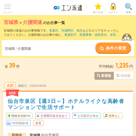
メニュー
気になる!
ログイン
検索
宮城県
×
介護関連
のお仕事一覧
宮城県の派遣のお仕事情報です。
青葉区
、
宮城野区
、
泉区
などのエリアをチェックし
てみてください。介護関連のお仕事の他に、
看護助手
、
医療事務・病院受付
、
保育士
などを取り揃えています。さらに、
短期
・
単発
などの期間や、
職種未経験OK
などのこ
だわり条件で絞り込んでいただけます。職種辞典：
介護関連のお仕事とは？とは？
条件の変更
宮城県 / 介護関連
39
1,235
全
件
平均時給:
円
時給順
新着順
未読
掲載日
2026/08/08
NEW
仙台市泉区【週3日～】ホテルライクな高齢者
マンションで生活サポート
職種未経験OK
交通費別途支給あり
土日祝日が休み
残業なし
WEB登録OK
派遣
仙台市泉区
宮城県
勤務地