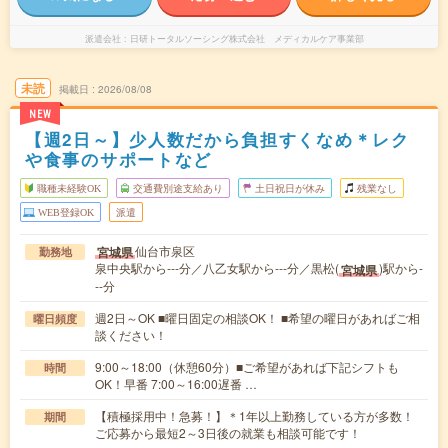
派遣会社
日研トータルソーシング株式会社 メディカルケア事業部
未読
掲載日
2026/08/08
NEW
【週2日～】少人数だから負担すくなめ＊レク
や食事のサポートなど
職種未経験OK
交通費別途支給あり
土日祝日が休み
残業なし
WEB登録OK
派遣
仙台市泉区
宮城県
勤務地
泉中央駅から---分／八乙女駅から---分／黒松(
)駅から-
宮城県
--分
週2日～OK ■曜日固定の相談OK！ ■希望の曜日があればご相
曜日頻度
談ください！
9:00～18:00（休憩60分）■ご希望があれば下記シフトも
時間
OK！早番 7:00～16:00遅番 …
【積極採用中！急募！】＊1年以上勤務している方が多数！
期間
ご応募から最短2～3日後の就業も相談可能です！