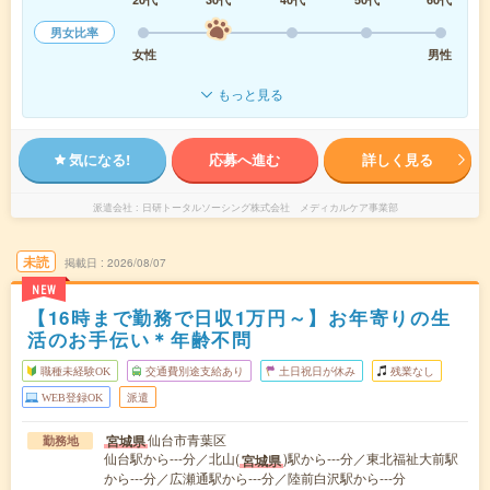
男女比率
女性
男性
もっと見る
気になる!
応募へ進む
詳しく見る
派遣会社
日研トータルソーシング株式会社 メディカルケア事業部
未読
掲載日
2026/08/07
NEW
【16時まで勤務で日収1万円～】お年寄りの生
活のお手伝い＊年齢不問
職種未経験OK
交通費別途支給あり
土日祝日が休み
残業なし
WEB登録OK
派遣
仙台市青葉区
宮城県
勤務地
仙台駅から---分／北山(
)駅から---分／東北福祉大前駅
宮城県
から---分／広瀬通駅から---分／陸前白沢駅から---分