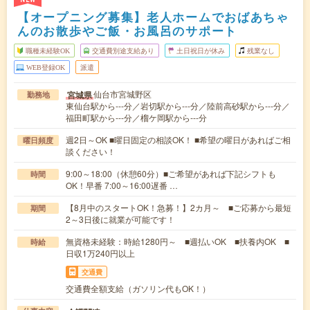
【オープニング募集】老人ホームでおばあちゃ
んのお散歩やご飯・お風呂のサポート
職種未経験OK
交通費別途支給あり
土日祝日が休み
残業なし
WEB登録OK
派遣
仙台市宮城野区
宮城県
勤務地
東仙台駅から---分／岩切駅から---分／陸前高砂駅から---分／
福田町駅から---分／榴ケ岡駅から---分
週2日～OK ■曜日固定の相談OK！ ■希望の曜日があればご相
曜日頻度
談ください！
9:00～18:00（休憩60分）■ご希望があれば下記シフトも
時間
OK！早番 7:00～16:00遅番 …
【8月中のスタートOK！急募！】2カ月～ ■ご応募から最短
期間
2～3日後に就業が可能です！
無資格未経験：時給1280円～ ■週払いOK ■扶養内OK ■
時給
日収1万240円以上
交通費
交通費全額支給（ガソリン代もOK！）