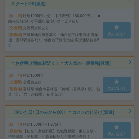
スタートOK[派遣]
給 与
時給1200円＋交 【月収例】180,000円～ ■
給与の前払いが可能な速払いサービスあり
交通費
交通費支給あり
気になる!
勤務地
宮城県仙台市青葉区 仙台地下鉄東西線 青葉
通一番町駅徒歩1分、仙台地下鉄南北線 広瀬通駅徒歩5
分
＊お盆明け開始/駅近く！＊大人気の一般事務[派遣]
給 与
時給1300円
交通費
交通費支給
気になる!
勤務地
宮城県 仙台市若林区 「卸町（宮城県）駅」 徒
歩 7分,「六丁の目駅」 徒歩 20分
〈空いた日1日のみからOK〉＊コスメの仕分け[派遣]
給 与
時給1,500円～1,875円
勤務地
【仙台市宮城野区】宮城野原駅・東仙台駅・
気になる!
中野栄駅・岩切駅・小鶴新田駅など勤務地多数！