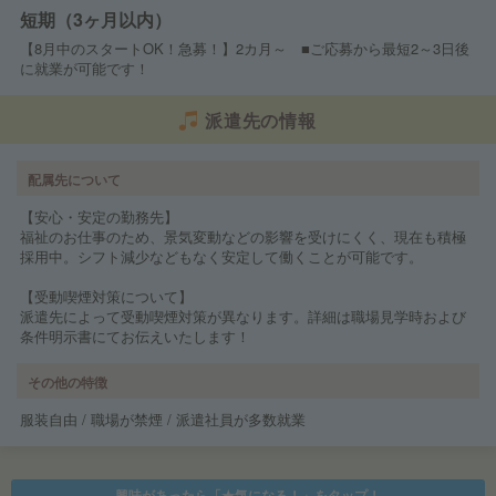
短期（3ヶ月以内）
【8月中のスタートOK！急募！】2カ月～ ■ご応募から最短2～3日後
に就業が可能です！
派遣先の情報
配属先について
【安心・安定の勤務先】
福祉のお仕事のため、景気変動などの影響を受けにくく、現在も積極
採用中。シフト減少などもなく安定して働くことが可能です。
【受動喫煙対策について】
派遣先によって受動喫煙対策が異なります。詳細は職場見学時および
条件明示書にてお伝えいたします！
その他の特徴
服装自由 / 職場が禁煙 / 派遣社員が多数就業
興味があったら「★気になる！」をタップ！