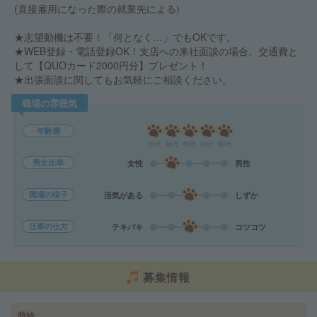
(直接雇用になった際の就業先による)
★志望動機は不要！「何となく…」でもOKです。
★WEB登録・電話登録OK！支店への来社面談の場合、交通費と
して【QUOカード2000円分】プレゼント！
★出張面談に関してもお気軽にご相談ください。
職場の雰囲気
年齢層
20代
30代
40代
50代
60代
男女比率
女性
男性
職場の様子
活気がある
しずか
仕事の仕方
テキパキ
コツコツ
募集情報
時給