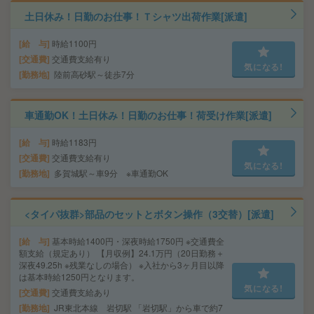
土日休み！日勤のお仕事！Ｔシャツ出荷作業[派遣]
給 与
時給1100円
交通費
交通費支給有り
気になる!
勤務地
陸前高砂駅～徒歩7分
車通勤OK！土日休み！日勤のお仕事！荷受け作業[派遣]
給 与
時給1183円
交通費
交通費支給有り
気になる!
勤務地
多賀城駅～車9分 ※車通勤OK
<タイパ抜群>部品のセットとボタン操作（3交替）[派遣]
給 与
基本時給1400円・深夜時給1750円 ※交通費全
額支給（規定あり） 【月収例】24.1万円（20日勤務＋
深夜49.25h ※残業なしの場合） ※入社から3ヶ月目以降
は基本時給1250円となります。
気になる!
交通費
交通費支給あり
勤務地
JR東北本線 岩切駅 「岩切駅」から車で約7