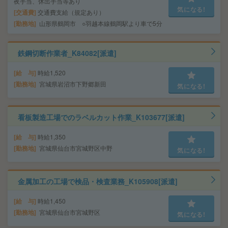
夜手当、休出手当等あり
気になる!
交通費
交通費支給（規定あり）
勤務地
山形県鶴岡市 ○羽越本線鶴岡駅より車で5分
鉄鋼切断作業者_K84082[派遣]
給 与
時給1,520
勤務地
宮城県岩沼市下野郷新田
気になる!
看板製造工場でのラベルカット作業_K103677[派遣]
給 与
時給1,350
勤務地
宮城県仙台市宮城野区中野
気になる!
金属加工の工場で検品・検査業務_K105908[派遣]
給 与
時給1,450
勤務地
宮城県仙台市宮城野区
気になる!