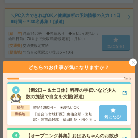
＼PC入力できればOK／健康診断の予約情報の入力！1日
6時間～＊30名募集！[派遣]
給 与
時給1450円 ◆昇給あり ◆日払い(速払い：
給料日前に70％まで受取可能/規定有)＋月払い
交通費
交通費規定支給
気になる!
勤務地
勾当台公園駅より徒歩5～10分
どちらのお仕事が気になりますか？
《単発1日OK！日払い可》＊お菓子のモクモクシール貼
り[派遣]
1
/10
給 与
時給1,500円～1,875円
【週2日～＆土日休】料理の手伝いなど少人
交通費
■ 交通費規定内支給 ※派遣先による
数の施設で自立を支援[派遣]
勤務地
【仙台市若林区】愛宕橋駅・河原町(宮城県)
気になる!
駅・連坊駅・薬師堂(宮城県)駅・卸町(宮城県)駅など勤
時給1360円～ ■週払いOK
給与
務地多数！
【仙台市宮城野区】東仙台駅・岩切
勤務地
気になる!
駅・陸前高砂駅・福田町駅・榴ケ岡駅
など勤務地多数！
高時給！車通勤OK！土日休み！日勤のお仕事！結束や梱
【オープニング募集】おばあちゃんのお散歩
包作業[派遣]