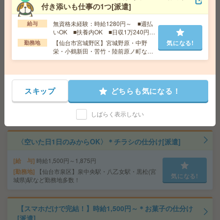
付き添いも仕事の1つ[派遣]
給 与
時給1400円
無資格未経験：時給1280円～ ■週払
給与
交通費
交通費支給有り
いOK ■扶養内OK ■日収1万240円以
気になる!
勤務地
小鶴新田駅～車10分 ※車通勤・バイク通勤O
上
【仙台市宮城野区】宮城野原・中野
気になる!
勤務地
K
栄・小鶴新田・苦竹・陸前原ノ町など
勤務地多数！
〈空いた日1日のみからOK〉＊DMの仕分け[派遣]
スキップ
どちらも気になる！
給 与
時給1,500円～1,875円
勤務地
【仙台市太白区】南仙台駅・長町駅・長町南
気になる!
駅・富沢駅・太子堂駅など勤務地多数！
しばらく表示しない
〈空いた日1日のみからOK〉＊チラシの仕分け[派遣]
給 与
時給1,500円～1,875円
勤務地
【仙台市泉区】泉中央駅・八乙女駅・黒松(宮
気になる!
城県)駅など勤務地多数！
【スマホだけで完結！】時給1,500円～＊お菓子の仕分け
[派遣]