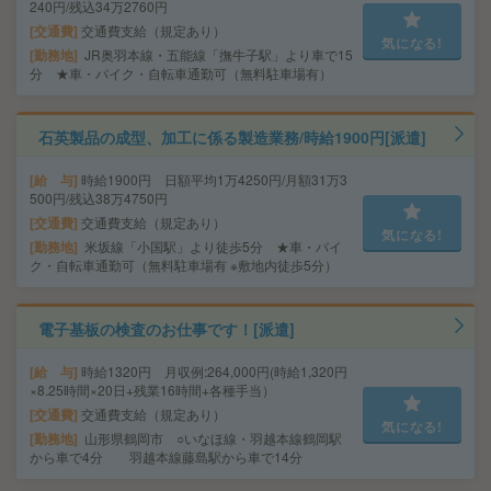
240円/残込34万2760円
交通費
交通費支給（規定あり）
気になる!
勤務地
JR奥羽本線・五能線「撫牛子駅」より車で15
分 ★車・バイク・自転車通勤可（無料駐車場有）
石英製品の成型、加工に係る製造業務/時給1900円[派遣]
給 与
時給1900円 日額平均1万4250円/月額31万3
500円/残込38万4750円
交通費
交通費支給（規定あり）
気になる!
勤務地
米坂線「小国駅」より徒歩5分 ★車・バイ
ク・自転車通勤可（無料駐車場有 ※敷地内徒歩5分）
電子基板の検査のお仕事です！[派遣]
給 与
時給1320円 月収例:264,000円(時給1,320円
×8.25時間×20日+残業16時間+各種手当）
交通費
交通費支給（規定あり）
気になる!
勤務地
山形県鶴岡市 ○いなほ線・羽越本線鶴岡駅
から車で4分 羽越本線藤島駅から車で14分