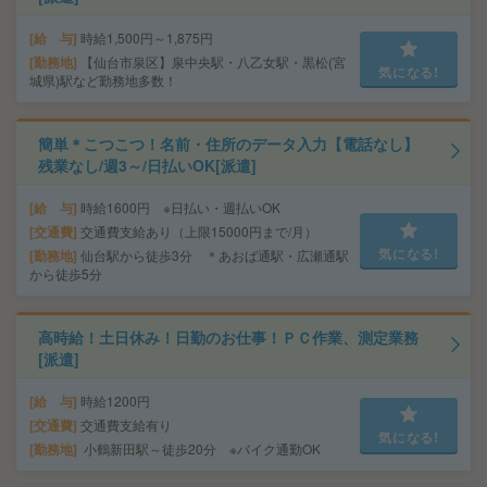
給 与
時給1,500円～1,875円
勤務地
【仙台市泉区】泉中央駅・八乙女駅・黒松(宮
気になる!
城県)駅など勤務地多数！
簡単＊こつこつ！名前・住所のデータ入力【電話なし】
残業なし/週3～/日払いOK[派遣]
給 与
時給1600円 ※日払い・週払いOK
交通費
交通費支給あり（上限15000円まで/月）
気になる!
勤務地
仙台駅から徒歩3分 ＊あおば通駅・広瀬通駅
から徒歩5分
高時給！土日休み！日勤のお仕事！ＰＣ作業、測定業務
[派遣]
給 与
時給1200円
交通費
交通費支給有り
気になる!
勤務地
小鶴新田駅～徒歩20分 ※バイク通勤OK