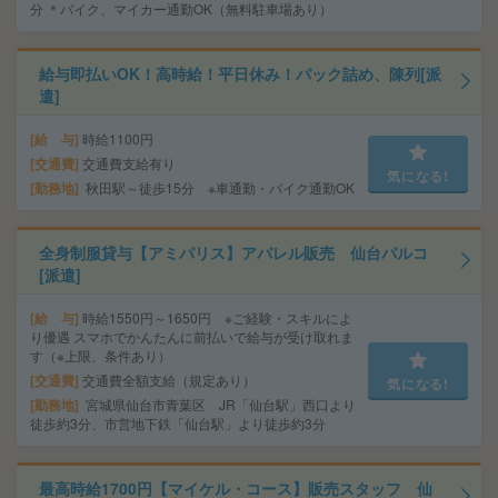
分 ＊バイク、マイカー通勤OK（無料駐車場あり）
給与即払いOK！高時給！平日休み！パック詰め、陳列[派
遣]
給 与
時給1100円
交通費
交通費支給有り
気になる!
勤務地
秋田駅～徒歩15分 ※車通勤・バイク通勤OK
全身制服貸与【アミパリス】アパレル販売 仙台パルコ
[派遣]
給 与
時給1550円～1650円 ※ご経験・スキルによ
り優遇 スマホでかんたんに前払いで給与が受け取れま
す（※上限、条件あり）
交通費
交通費全額支給（規定あり）
気になる!
勤務地
宮城県仙台市青葉区 JR「仙台駅」西口より
徒歩約3分、市営地下鉄「仙台駅」より徒歩約3分
最高時給1700円【マイケル・コース】販売スタッフ 仙