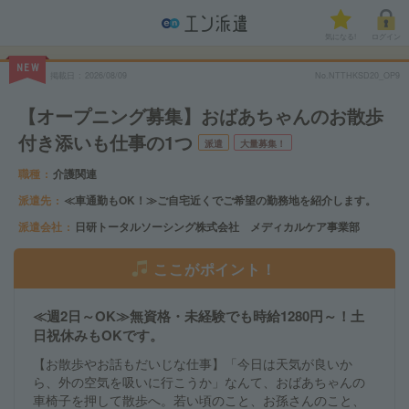
気になる!
ログイン
NEW
掲載日
2026/08/09
No.NTTHKSD20_OP9
【オープニング募集】おばあちゃんのお散歩
付き添いも仕事の1つ
派遣
大量募集！
職種
介護関連
派遣先
≪車通勤もOK！≫ご自宅近くでご希望の勤務地を紹介します。
派遣会社
日研トータルソーシング株式会社 メディカルケア事業部
ここがポイント！
≪週2日～OK≫無資格・未経験でも時給1280円～！土
日祝休みもOKです。
【お散歩やお話もだいじな仕事】「今日は天気が良いか
ら、外の空気を吸いに行こうか」なんて、おばあちゃんの
車椅子を押して散歩へ。若い頃のこと、お孫さんのこと、