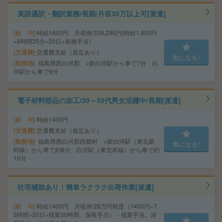
英語通訳・翻訳業務/長期/月収30万以上可[派遣]
給 与
時給1850円 月収例:339,290円(時給1,850円
×8時間25分×20日+各種手当）
交通費
交通費支給（規定あり）
気になる!
勤務地
福島県西白河郡 ○新白河駅から車で7分 白
河駅から車で9分
電子材料部品の加工/20～50代男女活躍中/長期[派遣]
給 与
時給1400円
交通費
交通費支給（規定あり）
勤務地
福島県西白河郡西郷村 ○新白河駅（東北新
気になる!
幹線）から車で約8分 白河駅（東北本線）から車で約
10分
社宅補助あり！簡単ラクラク出荷作業[派遣]
給 与
時給1400円 月収例:28万円程度（1400円×7.
5時間×20日+残業30時間、深夜手当）・残業手当、深