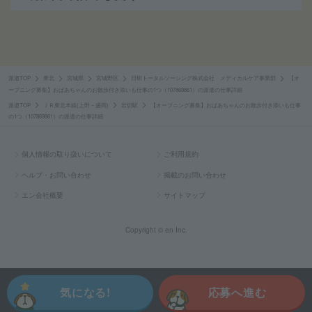
派遣TOP
東北
宮城県
宮城野区
日研トータルソーシング株式会社 メディカルケア事業部
【オ
ープニング募集】おばあちゃんのお散歩付き添いも仕事の1つ（107869861）の派遣の仕事詳細
派遣TOP
ＪＲ東北本線(上野－盛岡)
岩切駅
【オープニング募集】おばあちゃんのお散歩付き添いも仕事
の1つ（107869861）の派遣の仕事詳細
個人情報の取り扱いについて
ご利用規約
ヘルプ・お問い合わせ
掲載のお問い合わせ
エン会社概要
サイトマップ
Copyright © en Inc.
気になる!
応募へ進む