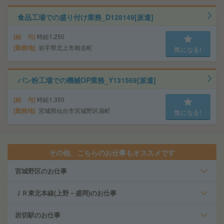
食品工場での盛り付け業務_D128149[派遣]
給 与
時給1,250
勤務地
岩手県北上市相去町
気になる!
パン粉工場での機械OP業務_Y131569[派遣]
給 与
時給1,350
勤務地
宮城県仙台市宮城野区扇町
気になる!
その他、こちらのお仕事もオススメです
宮城野区のお仕事
ＪＲ東北本線(上野－盛岡)のお仕事
岩切駅のお仕事