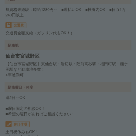
無資格未経験：時給1280円～ ■週払いOK ■扶養内OK ■日収1万
240円以上
交通費
交通費全額支給（ガソリン代もOK！）
勤務地
仙台市宮城野区
【仙台市宮城野区】東仙台駅・岩切駅・陸前高砂駅・福田町駅・榴ケ
岡駅など勤務地多数！
※車通勤可
勤務曜日・頻度
週2日～OK
■曜日固定の相談OK！
■希望の曜日があればご相談ください！
休日休暇
土日祝休みもOK！