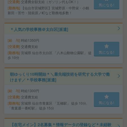
交通費
交通費全額支給（ガソリン代もOK！）
気になる!
勤務地
【仙台市宮城野区】宮城野原・中野栄・小鶴
新田・苦竹・陸前原ノ町など勤務地多数！
＊人気の学校事務＠太白区[派遣]
給 与
時給1350円
交通費
交通費支給
気になる!
勤務地
宮城県 仙台市太白区 「八木山動物公園駅」 徒
歩 10分
朝ゆっくり10時開始＊＼最先端技術を研究する大学で働
けます／＊学校事務[派遣]
給 与
時給1300円
交通費
交通費支給
気になる!
勤務地
宮城県 仙台市青葉区 「五橋駅」 徒歩 10分,
「青葉通一番町駅」 徒歩 15分
【在宅メイン】2名募集＊情報データの登録など＊未経験