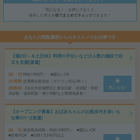
「気になる！」を押しておくと、
保存した求人を
後でまとめてチェック
できます！
あなたの閲覧履歴からのオススメのお仕事です
【週2日～＆土日休】料理の手伝いなど少人数の施設で自
立を支援[派遣]
給 与
時給1360円～ ■週払いOK
交通費
交通費全額支給（ガソリン代もOK！）
気になる!
勤務地
【仙台市宮城野区】東仙台駅・岩切駅・陸前
高砂駅・福田町駅・榴ケ岡駅など勤務地多数！
【オープニング募集】おばあちゃんのお散歩付き添いも
仕事の1つ[派遣]
給 与
無資格未経験：時給1280円～ ■週払いOK
■扶養内OK ■日収1万240円以上