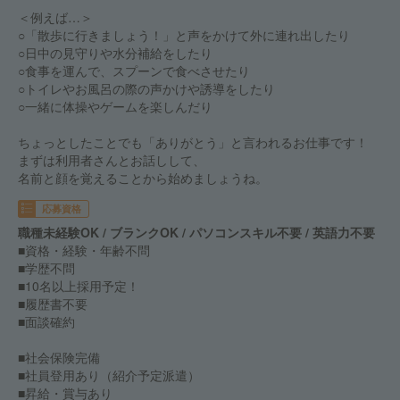
＜例えば…＞
○「散歩に行きましょう！」と声をかけて外に連れ出したり
○日中の見守りや水分補給をしたり
○食事を運んで、スプーンで食べさせたり
○トイレやお風呂の際の声かけや誘導をしたり
○一緒に体操やゲームを楽しんだり
ちょっとしたことでも「ありがとう」と言われるお仕事です！
まずは利用者さんとお話しして、
名前と顔を覚えることから始めましょうね。
応募資格
職種未経験OK / ブランクOK / パソコンスキル不要 / 英語力不要
■資格・経験・年齢不問
■学歴不問
■10名以上採用予定！
■履歴書不要
■面談確約
■社会保険完備
■社員登用あり（紹介予定派遣）
■昇給・賞与あり