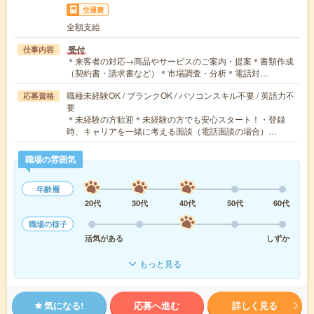
交通費
全額支給
受付
仕事内容
＊来客者の対応→商品やサービスのご案内・提案＊書類作成
（契約書・請求書など）＊市場調査・分析＊電話対…
職種未経験OK / ブランクOK / パソコンスキル不要 / 英語力不
応募資格
要
＊未経験の方歓迎＊未経験の方でも安心スタート！・登録
時、キャリアを一緒に考える面談（電話面談の場合）…
職場の雰囲気
年齢層
20代
30代
40代
50代
60代
職場の様子
活気がある
しずか
もっと見る
気になる!
応募へ進む
詳しく見る