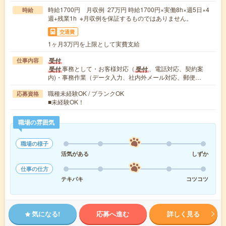
時給1700円 月収例 27万円 時給1700円×実働8h×週5日×4
時給
週+残業1h ※月収例を保証するものではありません。
交通費
1ヶ月3万円を上限として実費支給
受付
仕事内容
事務として・お客様対応（
、電話対応、契約案
受付
受付
内)・事務作業（データ入力、社内外メール対応、郵便…
職種未経験OK / ブランクOK
応募資格
■未経験OK！
職場の雰囲気
職場の様子
活気がある
しずか
仕事の仕方
テキパキ
コツコツ
気になる!
応募へ進む
詳しく見る