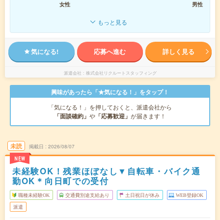
女性
男性
もっと見る
気になる!
応募へ進む
詳しく見る
派遣会社
株式会社リクルートスタッフィング
興味があったら「★気になる！」をタップ！
「気になる！」を押しておくと、派遣会社から
「面談確約」
や
「応募歓迎」
が届きます！
未読
掲載日
2026/08/07
NEW
未経験OK！残業ほぼなし▼自転車・バイク通
勤OK＊向日町での受付
職種未経験OK
交通費別途支給あり
土日祝日が休み
WEB登録OK
派遣