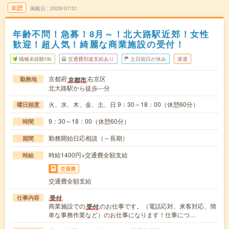
未読
掲載日
2026/07/31
年齢不問！急募！8月～！北大路駅近郊！女性
歓迎！超人気！綺麗な商業施設の受付！
職種未経験OK
交通費別途支給あり
土日祝日が休み
派遣
京都府
右京区
京都市
勤務地
北大路駅から徒歩---分
火、水、木、金、土、日 9：30～18：00（休憩60分）
曜日頻度
9：30～18：00（休憩60分）
時間
勤務開始日応相談（～長期）
期間
時給1400円+交通費全額支給
時給
交通費
交通費全額支給
受付
仕事内容
商業施設での
のお仕事です。（電話応対、来客対応、簡
受付
単な事務作業など）のお仕事になります！仕事につ…