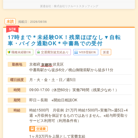
派遣会社
株式会社リクルートスタッフィング
未読
掲載日
2026/08/06
NEW
17時まで＊未経験OK！残業ほぼなし▼自転
車・バイク通勤OK＊中書島での受付
職種未経験OK
交通費別途支給あり
WEB登録OK
派遣
京都府
伏見区
京都市
勤務地
中書島駅から徒歩6分／桃山御陵前駅から徒歩11分
月・火・金・土・日／週5日
曜日頻度
09:00-17:00（休憩60分）実働7時間（残業少なめ！）
時間
即日～長期 ※開始日相談OK
期間
時給1500円 月収例 21万円 時給1500円×実働7h×週5日×4
時給
週 ※月収例を保証するものではありません。※給与即受取り
サービス利用可（利用条件有）
交通費
1ヶ月3万円を上限として実費支給