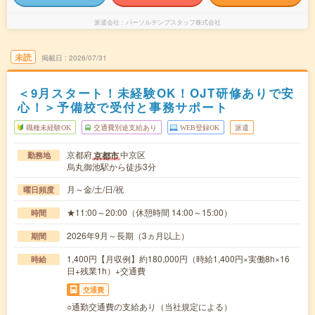
派遣会社
パーソルテンプスタッフ株式会社
未読
掲載日
2026/07/31
＜9月スタート！未経験OK！OJT研修ありで安
心！＞予備校で受付と事務サポート
職種未経験OK
交通費別途支給あり
WEB登録OK
派遣
京都府
中京区
京都市
勤務地
烏丸御池駅から徒歩3分
月～金/土/日/祝
曜日頻度
★11:00～20:00（休憩時間 14:00～15:00）
時間
2026年9月～長期（3ヵ月以上）
期間
1,400円【月収例】約180,000円（時給1,400円×実働8h×16
時給
日+残業1h）+交通費
交通費
○通勤交通費の支給あり（当社規定による）