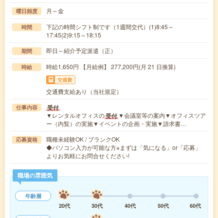
月～金
曜日頻度
下記の時間シフト制です（1週間交代）(1)8:45～
時間
17:45(2)9:15～18:15
即日～紹介予定派遣（正）
期間
時給1,650円 【月給例】 277,200円(月 21 日換算)
時給
交通費
交通費支給あり（当社規定）
受付
仕事内容
▼レンタルオフィスの
▼会議室等の案内▼オフィスツア
受付
ー（内覧）の実施▼イベントの企画・実施▼請求書…
職種未経験OK / ブランクOK
応募資格
◆パソコン入力が可能な方※まずは「気になる」or「応募」
よりお気軽にお問合せください!
職場の雰囲気
年齢層
20代
30代
40代
50代
60代