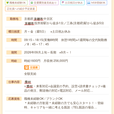
職種未経験OK
交通費別途支給あり
土日祝日が休み
WEB登録OK
正社員への紹介予定派遣
京都府
中京区
京都市
勤務地
役所前駅から徒歩1分／三条(京都府)駅から徒歩5分
京都市
月～金（週5日） ※土日祝お休み
曜日頻度
09:15～18:15(実働8時間 休憩1時間)※1週間毎の交代制勤務
時間
／8：45～17：45
2026年09月上旬～長期 ※9月～！
期間
時給1600円 月収例 256,000円
時給
交通費
全額支給
受付
仕事内容
○
・来客対応○会議室の予約、設営○請求書チェック○備
受付
品の発注、郵送物の対応○電話対応、メール対応…
職種未経験OK / ブランクOK
応募資格
＊未経験の方歓迎＊未経験の方でも安心スタート！・登録
時、キャリアを一緒に考える面談（TEL面談の場合…