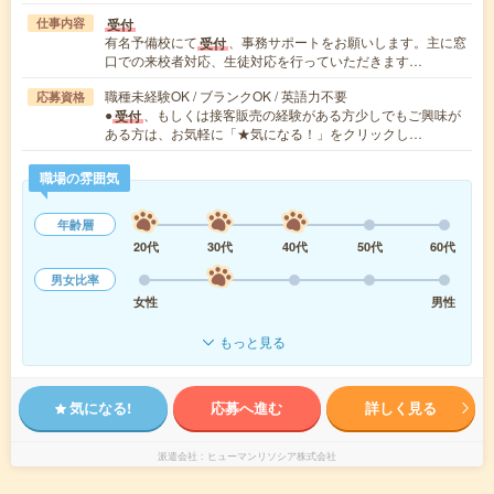
受付
仕事内容
有名予備校にて
、事務サポートをお願いします。主に窓
受付
口での来校者対応、生徒対応を行っていただきます…
職種未経験OK / ブランクOK / 英語力不要
応募資格
●
、もしくは接客販売の経験がある方少しでもご興味が
受付
ある方は、お気軽に「★気になる！」をクリックし…
職場の雰囲気
年齢層
20代
30代
40代
50代
60代
男女比率
女性
男性
もっと見る
気になる!
応募へ進む
詳しく見る
派遣会社
ヒューマンリソシア株式会社