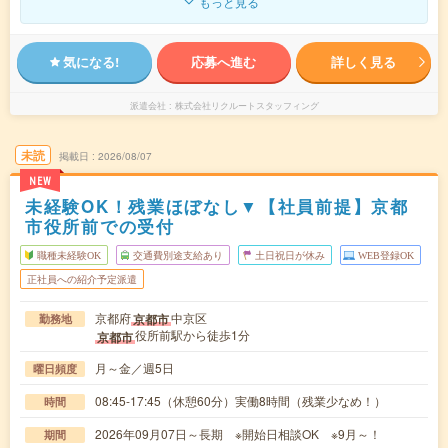
もっと見る
気になる!
応募へ進む
詳しく見る
派遣会社
株式会社リクルートスタッフィング
未読
掲載日
2026/08/07
NEW
未経験OK！残業ほぼなし▼【社員前提】京都
市役所前での受付
職種未経験OK
交通費別途支給あり
土日祝日が休み
WEB登録OK
正社員への紹介予定派遣
京都府
中京区
京都市
勤務地
役所前駅から徒歩1分
京都市
月～金／週5日
曜日頻度
08:45-17:45（休憩60分）実働8時間（残業少なめ！）
時間
2026年09月07日～長期 ※開始日相談OK ※9月～！
期間