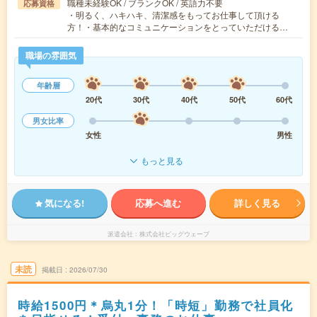
職種未経験OK / ブランクOK / 英語力不要
応募資格
・明るく、ハキハキ、清潔感をもってお仕事して頂ける
方！・基本的なコミュニケーションをとっていただける…
職場の雰囲気
年齢層
20代
30代
40代
50代
60代
男女比率
女性
男性
もっと見る
気になる!
応募へ進む
詳しく見る
派遣会社
株式会社ビッグウェーブ
未読
掲載日
2026/07/30
時給1500円＊烏丸1分！「時短」勤務で社員化