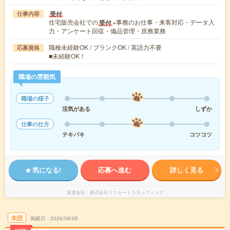
受付
仕事内容
住宅販売会社での
+事務のお仕事・来客対応・データ入
受付
力・アンケート回収・備品管理・庶務業務
職種未経験OK / ブランクOK / 英語力不要
応募資格
■未経験OK！
職場の雰囲気
職場の様子
活気がある
しずか
仕事の仕方
テキパキ
コツコツ
気になる!
応募へ進む
詳しく見る
派遣会社
株式会社リクルートスタッフィング
未読
掲載日
2026/08/05