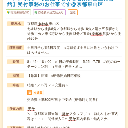
館】受付事務のお仕事です@京都東山区
職種未経験OK
交通費別途支給あり
派遣
京都府
東山区
京都市
勤務地
七条駅から徒歩8分／京都駅から徒歩18分／清水五条駅から
徒歩11分／東福寺駅から徒歩13分／五条(
営)駅から徒
京都市
歩20分
土日祝含む週3日程度 ※毎週必ず土日に出勤というわけで
曜日頻度
はありません。
8：45～18：00 ※1日の実働時間 5.25～7.75 の間のロー
時間
テーション制 （早番・遅番・通…
【急募】長期 ※研修開始日応相談
期間
時給 1,205円 ＜＋交通費＞
時給
交通費
交通費上限800円/日まで支給（研修時も同条件）
受付
仕事内容
＼ 京都国立博物館
スタッフ ／＜ 詳しいお仕事内
受付
容は・・＞・関係者入口の
案内業務・館内アナ…
受付
職種未経験OK / ブランクOK
応募資格