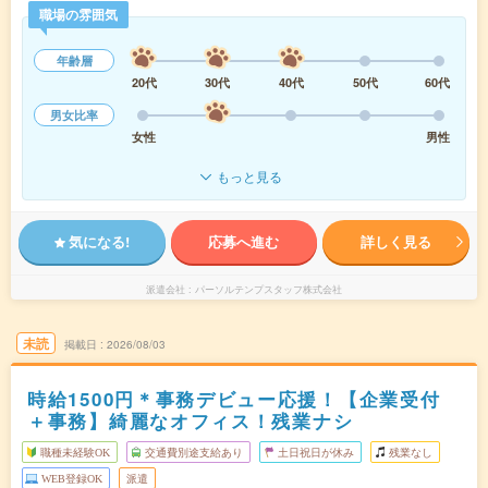
職場の雰囲気
年齢層
20代
30代
40代
50代
60代
男女比率
女性
男性
もっと見る
気になる!
応募へ進む
詳しく見る
派遣会社
パーソルテンプスタッフ株式会社
未読
掲載日
2026/08/03
時給1500円＊事務デビュー応援！【企業受付
＋事務】綺麗なオフィス！残業ナシ
職種未経験OK
交通費別途支給あり
土日祝日が休み
残業なし
WEB登録OK
派遣