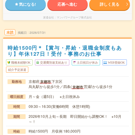
気になる!
応募へ進む
詳しく見る
派遣会社
マンパワーグループ株式会社
未読
掲載日
2026/07/31
時給1500円＊【賞与・昇給・退職金制度もあ
り】年休127日！受付・事務のお仕事
職種未経験OK
交通費別途支給あり
土日祝日が休み
WEB登録OK
紹介予定派遣
京都府
下京区
京都市
勤務地
烏丸駅から徒歩1分／四条(
営)駅から徒歩1分
京都市
月～金（週5日） ※土日祝休み
曜日頻度
09:30～16:30(実働6時間 休憩1時間)
時間
2026年10月上旬～長期 即日開始から調整OK！ ※10月
期間
～！
時給1500円 月収例 180,000円
時給