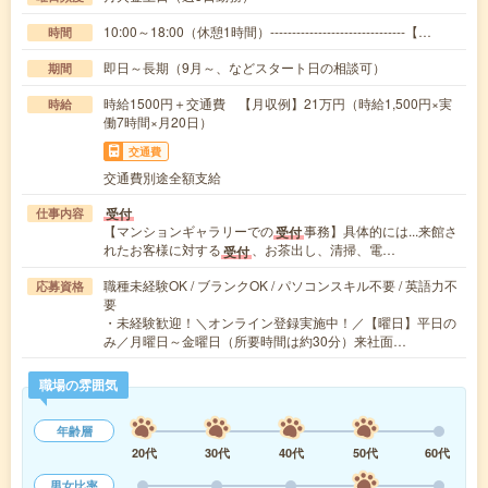
10:00～18:00（休憩1時間）-------------------------------【…
時間
即日～長期（9月～、などスタート日の相談可）
期間
時給1500円＋交通費 【月収例】21万円（時給1,500円×実
時給
働7時間×月20日）
交通費
交通費別途全額支給
受付
仕事内容
【マンションギャラリーでの
事務】具体的には...来館さ
受付
れたお客様に対する
、お茶出し、清掃、電…
受付
職種未経験OK / ブランクOK / パソコンスキル不要 / 英語力不
応募資格
要
・未経験歓迎！＼オンライン登録実施中！／【曜日】平日の
み／月曜日～金曜日（所要時間は約30分）来社面…
職場の雰囲気
年齢層
20代
30代
40代
50代
60代
男女比率