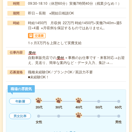
09:30-18:10（休憩60分）実働7時間40分（残業少なめ！）
時間
即日～長期 ※開始日相談OK
期間
時給1450円 月収例 22万円 時給1450円×実働7h40m×週5
時給
日×4週 ※月収例を保証するものではありません。
交通費
1ヶ月3万円を上限として実費支給
受付
仕事内容
自動車販売店での
＋事務のお仕事です・来客対応→お迎
受付
え、見送り、簡単な案内など・データ入力、集計→…
職種未経験OK / ブランクOK / 英語力不要
応募資格
■未経験OK！
職場の雰囲気
年齢層
20代
30代
40代
50代
60代
男女比率
女性
男性