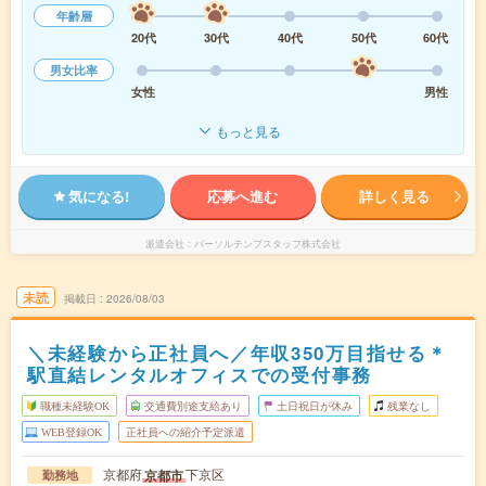
年齢層
20代
30代
40代
50代
60代
男女比率
女性
男性
もっと見る
気になる!
応募へ進む
詳しく見る
派遣会社
パーソルテンプスタッフ株式会社
未読
掲載日
2026/08/03
＼未経験から正社員へ／年収350万目指せる＊
駅直結レンタルオフィスでの受付事務
職種未経験OK
交通費別途支給あり
土日祝日が休み
残業なし
WEB登録OK
正社員への紹介予定派遣
京都府
下京区
京都市
勤務地