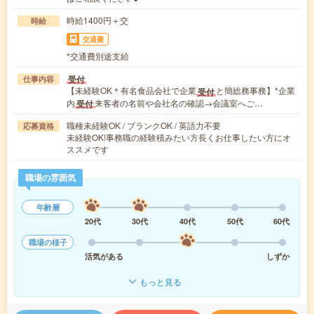
時給1400円＋交
時給
交通費
*交通費別途支給
受付
仕事内容
【未経験OK＊有名食品会社で企業
と簡総務事務】*企業
受付
内
来客者の名前や会社名の確認→会議室へご…
受付
職種未経験OK / ブランクOK / 英語力不要
応募資格
未経験OK!事務職の経験積みたい方長くお仕事したい方にオ
ススメです
職場の雰囲気
年齢層
20代
30代
40代
50代
60代
職場の様子
活気がある
しずか
もっと見る