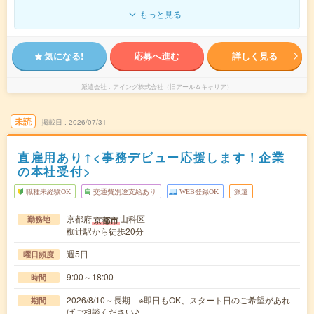
もっと見る
気になる!
応募へ進む
詳しく見る
派遣会社
アイング株式会社（旧アール＆キャリア）
未読
掲載日
2026/07/31
直雇用あり↑<事務デビュー応援します！企業
の本社受付>
職種未経験OK
交通費別途支給あり
WEB登録OK
派遣
京都府
山科区
京都市
勤務地
椥辻駅から徒歩20分
週5日
曜日頻度
9:00～18:00
時間
2026/8/10～長期 ※即日もOK、スタート日のご希望があれ
期間
ばご相談ください♪