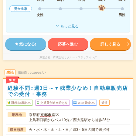
男女比率
女性
男性
もっと見る
気になる!
応募へ進む
詳しく見る
派遣会社
株式会社リクルートスタッフィング
未読
掲載日
2026/08/07
NEW
経験不問○週3日～▼残業少なめ！自動車販売店
での受付・事務
職種未経験OK
交通費別途支給あり
WEB登録OK
派遣
京都府
南区
京都市
勤務地
上鳥羽口駅からバス10分／西大路駅から徒歩25分
火・水・木・金・土・日／週3～5日の間で選択可
曜日頻度