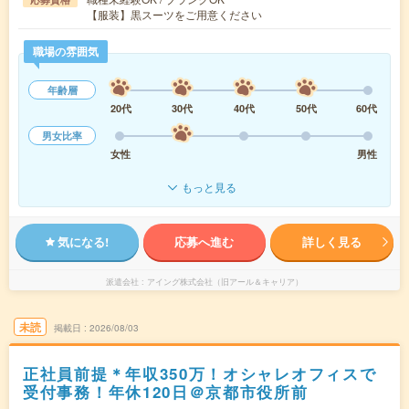
【服装】黒スーツをご用意ください
職場の雰囲気
年齢層
20代
30代
40代
50代
60代
男女比率
女性
男性
もっと見る
気になる!
応募へ進む
詳しく見る
派遣会社
アイング株式会社（旧アール＆キャリア）
未読
掲載日
2026/08/03
正社員前提＊年収350万！オシャレオフィスで
受付事務！年休120日＠京都市役所前