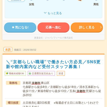
女性
男性
もっと見る
気になる!
応募へ進む
詳しく見る
派遣会社
ジャパンフィールド株式会社
未読
掲載日
2026/08/02
＼“京都らしい職場”で働きたい方必見／SNS更
新や館内案内など受付スタッフ募集！
職種未経験OK
交通費別途支給あり
派遣
京都府
東山区
京都市
勤務地
七条駅から徒歩8分／京都駅から徒歩18分／清水五条駅から
徒歩11分／東福寺駅から徒歩13分／五条(
営)駅から徒
京都市
歩20分
土日祝含む週3日程度 ※毎週必ず土日に出勤というわけで
曜日頻度
はありません。