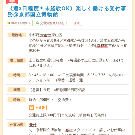
NEW
《週3日程度＊未経験OK》楽しく働ける受付事
務@京都国立博物館
職種未経験OK
交通費別途支給あり
派遣
京都府
東山区
京都市
勤務地
七条駅から徒歩8分／京都駅から徒歩18分／清水五条駅から
徒歩11分／東福寺駅から徒歩13分／五条(
営)駅から徒
京都市
歩20分
土日祝含む週3日程度 ※毎週必ず土日に出勤というわけで
曜日頻度
はありません。
8：45～18：00 ※1日の実働時間 5.25～7.75 の間のロー
時間
テーション制 （早番・遅番・通…
【急募】長期 ※研修開始日応相談
期間
時給 1,205円 ＜＋交通費＞
時給
交通費
交通費上限800円/日まで支給（研修時も同条件）
受付
仕事内容
＼ 京都国立博物館
スタッフ ／＜ 詳しいお仕事内
受付
容は・・＞・関係者入口の
案内業務・館内アナ…