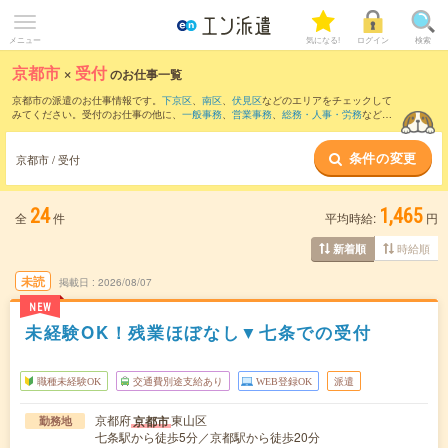
メニュー
気になる!
ログイン
検索
京都市
×
受付
のお仕事一覧
京都市の派遣のお仕事情報です。
下京区
、
南区
、
伏見区
などのエリアをチェックして
みてください。受付のお仕事の他に、
一般事務
、
営業事務
、
総務・人事・労務
などを
取り揃えています。さらに、
短期
・
単発
などの期間や、
職種未経験OK
などのこだわり
条件で絞り込んでいただけます。職種辞典：
受付のお仕事とは？とは？
条件の変更
京都市 / 受付
24
1,465
全
件
平均時給:
円
時給順
新着順
未読
掲載日
2026/08/07
NEW
未経験OK！残業ほぼなし▼七条での受付
職種未経験OK
交通費別途支給あり
WEB登録OK
派遣
京都府
東山区
京都市
勤務地
七条駅から徒歩5分／京都駅から徒歩20分