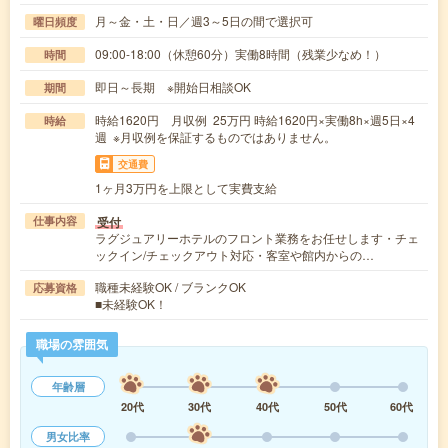
月～金・土・日／週3～5日の間で選択可
曜日頻度
09:00-18:00（休憩60分）実働8時間（残業少なめ！）
時間
即日～長期 ※開始日相談OK
期間
時給1620円 月収例 25万円 時給1620円×実働8h×週5日×4
時給
週 ※月収例を保証するものではありません。
交通費
1ヶ月3万円を上限として実費支給
受付
仕事内容
ラグジュアリーホテルのフロント業務をお任せします・チェ
ックイン/チェックアウト対応・客室や館内からの…
職種未経験OK / ブランクOK
応募資格
■未経験OK！
職場の雰囲気
年齢層
20代
30代
40代
50代
60代
男女比率