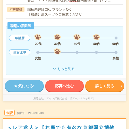
受付
職種未経験OK / ブランクOK
応募資格
【服装】黒スーツをご用意ください
職場の雰囲気
年齢層
20代
30代
40代
50代
60代
男女比率
女性
男性
もっと見る
気になる!
応募へ進む
詳しく見る
派遣会社
アイング株式会社（旧アール＆キャリア）
未読
掲載日
2026/08/03
＜レア求人＞【お庭でも有名な京都国立博物