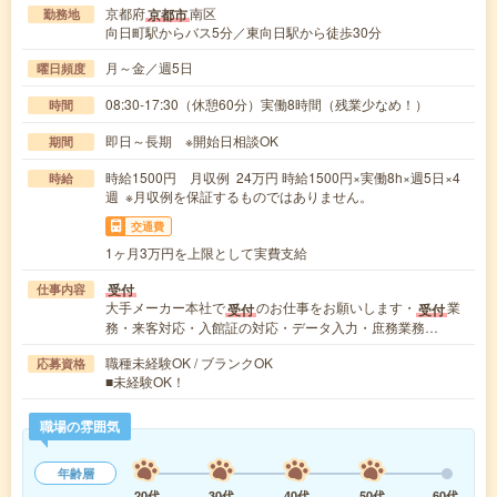
京都府
南区
京都市
勤務地
向日町駅からバス5分／東向日駅から徒歩30分
月～金／週5日
曜日頻度
08:30-17:30（休憩60分）実働8時間（残業少なめ！）
時間
即日～長期 ※開始日相談OK
期間
時給1500円 月収例 24万円 時給1500円×実働8h×週5日×4
時給
週 ※月収例を保証するものではありません。
交通費
1ヶ月3万円を上限として実費支給
受付
仕事内容
大手メーカー本社で
のお仕事をお願いします・
業
受付
受付
務・来客対応・入館証の対応・データ入力・庶務業務…
職種未経験OK / ブランクOK
応募資格
■未経験OK！
職場の雰囲気
年齢層
20代
30代
40代
50代
60代