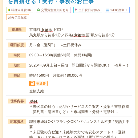
を目指せる！受付・事務のお仕事
職種未経験OK
交通費別途支給あり
土日祝日が休み
WEB登録OK
紹介予定派遣
京都府
下京区
京都市
勤務地
烏丸駅から徒歩1分／四条(
営)駅から徒歩1分
京都市
月～金（週5日） ※土日祝休み
曜日頻度
09:30～16:30(実働6時間 休憩1時間)
時間
2026年09月上旬～長期 即日開始から調整OK！ ※9月～！
期間
時給1500円 月収例 180,000円
時給
交通費
全額支給
受付
仕事内容
＊来客者の対応→商品やサービスのご案内・提案＊書類作成
（契約書・請求書など）＊市場調査・分析＊電話対…
職種未経験OK / ブランクOK / パソコンスキル不要 / 英語力不
応募資格
要
＊未経験の方歓迎＊未経験の方でも安心スタート！・登録
時、キャリアを一緒に考える面談（電話面談の場合）…