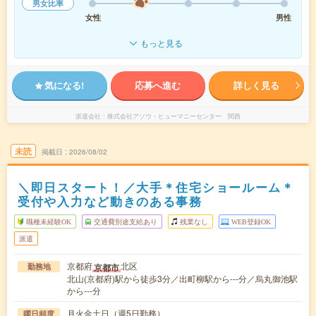
男女比率
女性
男性
もっと見る
気になる!
応募へ進む
詳しく見る
派遣会社
株式会社アソウ・ヒューマニーセンター 関西
未読
掲載日
2026/08/02
＼即日スタート！／大手＊住宅ショールーム＊
受付や入力など動きのある事務
職種未経験OK
交通費別途支給あり
残業なし
WEB登録OK
派遣
京都府
北区
京都市
勤務地
北山(京都府)駅から徒歩3分／出町柳駅から---分／烏丸御池駅
から---分
月火金土日（週5日勤務）
曜日頻度