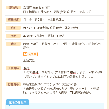
京都府
右京区
京都市
勤務地
西京極駅から徒歩8分／西院(阪急線)駅から徒歩19分
月～金（週5日） ※土日祝休み
曜日頻度
08:45～17:15(実働7時間45分 休憩45分)
時間
2026年10月上旬～長期 ※10月～！
期間
時給1500円 月収例：244,125円（7時間45分×21日勤務の
時給
場合）
交通費
全額支給
受付
仕事内容
＊代表
・来客対応（2名体制で
します）～来客が落
受付
受付
ち着いているタイミングには以下の業務をお願いし…
職種未経験OK / ブランクOK / 英語力不要
応募資格
＊未経験の方歓迎＊未経験の方でも安心スタート！・登録
時、キャリアを一緒に考える面談（TEL面談の場合…
職場の雰囲気