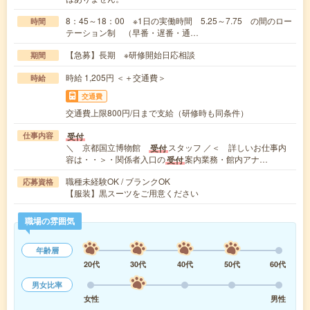
8：45～18：00 ※1日の実働時間 5.25～7.75 の間のロー
時間
テーション制 （早番・遅番・通…
【急募】長期 ※研修開始日応相談
期間
時給 1,205円 ＜＋交通費＞
時給
交通費
交通費上限800円/日まで支給（研修時も同条件）
受付
仕事内容
＼ 京都国立博物館
スタッフ ／＜ 詳しいお仕事内
受付
容は・・＞・関係者入口の
案内業務・館内アナ…
受付
職種未経験OK / ブランクOK
応募資格
【服装】黒スーツをご用意ください
職場の雰囲気
年齢層
20代
30代
40代
50代
60代
男女比率
女性
男性