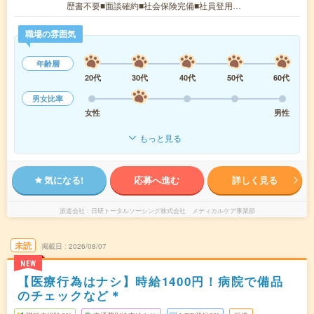
歴書不要■面談確約■社会保険完備■社員登用…
職場の雰囲気
年齢層
20代
30代
40代
50代
60代
男女比率
女性
男性
もっと見る
気になる!
応募へ進む
詳しく見る
派遣会社
日研トータルソーシング株式会社 メディカルケア事業部
未読
掲載日
2026/08/07
NEW
【医療行為はナシ】時給1400円！病院で備品
のチェックなど＊