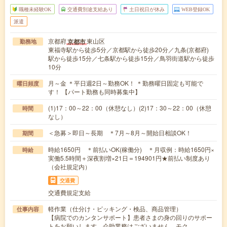
職種未経験OK
交通費別途支給あり
土日祝日が休み
WEB登録OK
派遣
京都府
東山区
京都市
勤務地
東福寺駅から徒歩5分／京都駅から徒歩20分／九条(京都府)
駅から徒歩15分／七条駅から徒歩15分／鳥羽街道駅から徒歩
10分
月～金 ＊平日週2日～勤務OK！ ＊勤務曜日固定も可能で
曜日頻度
す！ 【パート勤務も同時募集中】
(1)17：00～22：00（休憩なし）(2)17：30～22：00（休憩
時間
なし）
＜急募＞即日～長期 ＊7月～8月～開始日相談OK！
期間
時給1650円 ＊前払いOK(稼働分) ＊月収例：時給1650円×
時給
実働5.5時間＋深夜割増×21日＝194901円★前払い制度あり
（会社規定内）
交通費
交通費規定支給
軽作業（仕分け・ピッキング・検品、商品管理）
仕事内容
【病院でのカンタンサポート】患者さまの身の回りのサポー
トをお願いします。介助業務はございません。モク…