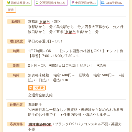
職種未経験OK
交通費別途支給あり
土日祝日が休み
WEB登録OK
派遣
京都府
下京区
京都市
勤務地
京都駅から---分／烏丸駅から---分／四条大宮駅から---分／丹
波口駅から---分／五条(
営)駅から---分
京都市
平日のみ週3日～OK！
曜日頻度
1日7時間～OK！ 【シフト固定の相談もOK！】▼シフト例
時間
【早番】7:00～16:00／7:30～1…
2ヶ月～OK ■開始日はご相談ください！ ■急募
期間
無資格未経験：時給1400円～ 経験者：時給1500円～ ※前
時給
払い・日払い・週払いOK
交通費
交通費全額支給
看護助手
仕事内容
＼医療行為は一切なし／無資格・未経験から始められる看護
助手のお仕事です！▼仕事内容例 ・備品やカルテ…
/ ブランクOK / パソコンスキル不要 / 英語力
職種未経験OK
応募資格
不要