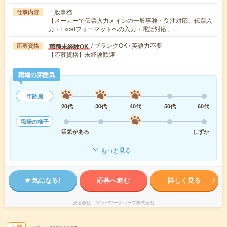
一般事務
仕事内容
【メーカーで伝票入力メインの一般事務・受注対応、伝票入
力・Excelフォーマットへの入力・電話対応、…
/ ブランクOK / 英語力不要
職種未経験OK
応募資格
【応募資格】未経験歓迎
職場の雰囲気
年齢層
20代
30代
40代
50代
60代
職場の様子
活気がある
しずか
もっと見る
気になる!
応募へ進む
詳しく見る
派遣会社
マンパワーグループ株式会社