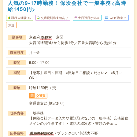
人気の9-17時勤務！保険会社で一般事務<高時
給1450円>
職種未経験OK
交通費別途支給あり
土日祝日が休み
WEB登録OK
派遣
京都府
下京区
京都市
勤務地
大宮(京都府)駅から徒歩1分／四条大宮駅から徒歩1分
月～金
曜日頻度
9:00～17:00
時間
【急募】即日～長期 ※開始日ご相談ください♪ ※8月～
期間
OK！
時給1450円＋交
時給
交通費
交通費支給(規定あり)
一般事務
仕事内容
【保険会社データ入力や電話取次などの一般事務】庶務業務
メインのお仕事です！・電話の取次ぎ・書類のチェ…
/ ブランクOK / 英語力不要
職種未経験OK
応募資格