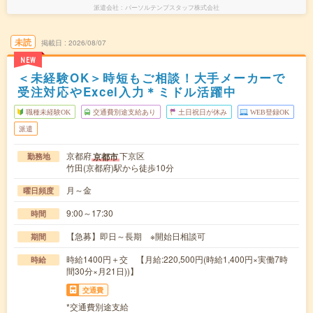
派遣会社
パーソルテンプスタッフ株式会社
未読
掲載日
2026/08/07
NEW
＜未経験OK＞時短もご相談！大手メーカーで
受注対応やExcel入力＊ミドル活躍中
職種未経験OK
交通費別途支給あり
土日祝日が休み
WEB登録OK
派遣
京都府
下京区
京都市
勤務地
竹田(京都府)駅から徒歩10分
月～金
曜日頻度
9:00～17:30
時間
【急募】即日～長期 ※開始日相談可
期間
時給1400円＋交 【月給:220,500円(時給1,400円×実働7時
時給
間30分×月21日))】
交通費
*交通費別途支給