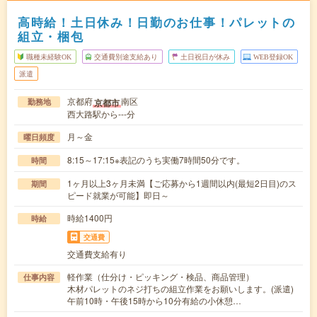
高時給！土日休み！日勤のお仕事！パレットの
組立・梱包
職種未経験OK
交通費別途支給あり
土日祝日が休み
WEB登録OK
派遣
京都府
南区
京都市
勤務地
西大路駅から---分
月～金
曜日頻度
8:15～17:15※表記のうち実働7時間50分です。
時間
1ヶ月以上3ヶ月未満【ご応募から1週間以内(最短2日目)のス
期間
ピード就業が可能】即日～
時給1400円
時給
交通費
交通費支給有り
軽作業（仕分け・ピッキング・検品、商品管理）
仕事内容
木材パレットのネジ打ちの組立作業をお願いします。(派遣)
午前10時・午後15時から10分有給の小休憩…