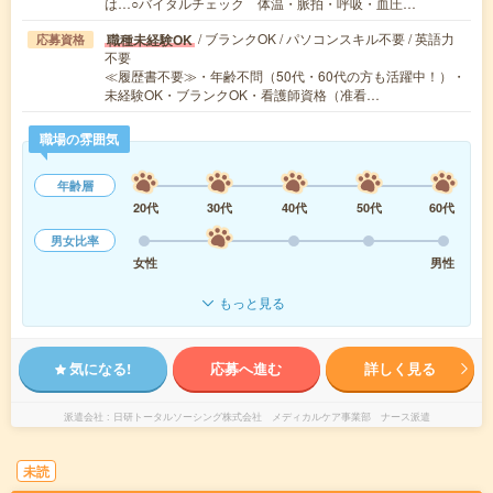
は…○バイタルチェック 体温・脈拍・呼吸・血圧…
/ ブランクOK / パソコンスキル不要 / 英語力
職種未経験OK
応募資格
不要
≪履歴書不要≫・年齢不問（50代・60代の方も活躍中！）・
未経験OK・ブランクOK・看護師資格（准看…
職場の雰囲気
年齢層
20代
30代
40代
50代
60代
男女比率
女性
男性
もっと見る
気になる!
応募へ進む
詳しく見る
派遣会社
日研トータルソーシング株式会社 メディカルケア事業部 ナース派遣
未読