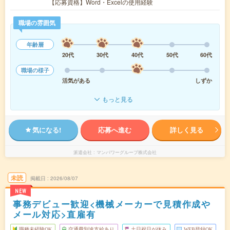
【応募資格】Word・Excelの使用経験
職場の雰囲気
年齢層
20代
30代
40代
50代
60代
職場の様子
活気がある
しずか
もっと見る
気になる!
応募へ進む
詳しく見る
派遣会社
マンパワーグループ株式会社
未読
掲載日
2026/08/07
NEW
事務デビュー歓迎<機械メーカーで見積作成や
メール対応>直雇有
職種未経験OK
交通費別途支給あり
土日祝日が休み
WEB登録OK