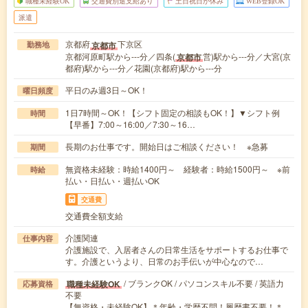
職種未経験OK
交通費別途支給あり
土日祝日が休み
WEB登録OK
派遣
京都府
下京区
京都市
勤務地
京都河原町駅から---分／四条(
営)駅から---分／大宮(京
京都市
都府)駅から---分／花園(京都府)駅から---分
平日のみ週3日～OK！
曜日頻度
1日7時間～OK！【シフト固定の相談もOK！】▼シフト例
時間
【早番】7:00～16:00／7:30～16…
長期のお仕事です。開始日はご相談ください！ ※急募
期間
無資格未経験：時給1400円～ 経験者：時給1500円～ ※前
時給
払い・日払い・週払いOK
交通費
交通費全額支給
介護関連
仕事内容
介護施設で、入居者さんの日常生活をサポートするお仕事で
す。介護というより、日常のお手伝いが中心なので…
/ ブランクOK / パソコンスキル不要 / 英語力
職種未経験OK
応募資格
不要
【無資格・未経験OK】＊年齢・学歴不問！履歴書不要！＊