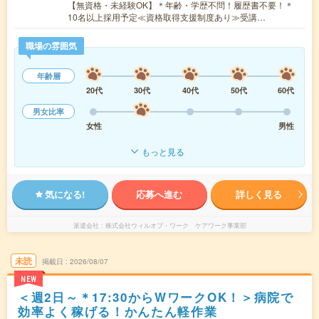
【無資格・未経験OK】＊年齢・学歴不問！履歴書不要！＊
10名以上採用予定≪資格取得支援制度あり≫受講…
職場の雰囲気
年齢層
20代
30代
40代
50代
60代
男女比率
女性
男性
もっと見る
気になる!
応募へ進む
詳しく見る
派遣会社
株式会社ウィルオブ・ワーク ケアワーク事業部
未読
掲載日
2026/08/07
NEW
＜週2日～＊17:30からWワークOK！＞病院で
効率よく稼げる！かんたん軽作業