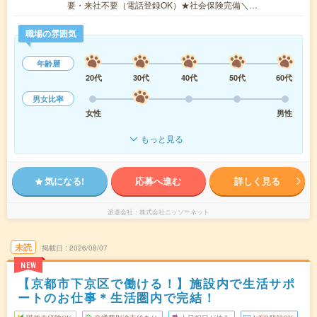
要・来社不要（電話登録OK）★社会保険完備＼…
職場の雰囲気
年齢層
20代
30代
40代
50代
60代
男女比率
女性
男性
もっと見る
気になる!
応募へ進む
詳しく見る
派遣会社
株式会社ニッソーネット
未読
掲載日
2026/08/07
NEW
【京都市下京区で働ける！】施設内で生活サポ
ートのお仕事＊生活圏内で完結！