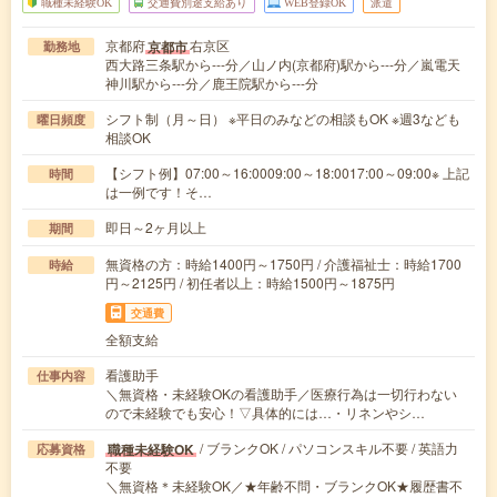
職種未経験OK
交通費別途支給あり
WEB登録OK
派遣
京都府
右京区
京都市
勤務地
西大路三条駅から---分／山ノ内(京都府)駅から---分／嵐電天
神川駅から---分／鹿王院駅から---分
シフト制（月～日） ※平日のみなどの相談もOK ※週3なども
曜日頻度
相談OK
【シフト例】07:00～16:0009:00～18:0017:00～09:00※ 上記
時間
は一例です！そ…
即日～2ヶ月以上
期間
無資格の方：時給1400円～1750円 / 介護福祉士：時給1700
時給
円～2125円 / 初任者以上：時給1500円～1875円
交通費
全額支給
看護助手
仕事内容
＼無資格・未経験OKの看護助手／医療行為は一切行わない
ので未経験でも安心！▽具体的には…・リネンやシ…
/ ブランクOK / パソコンスキル不要 / 英語力
職種未経験OK
応募資格
不要
＼無資格＊未経験OK／★年齢不問・ブランクOK★履歴書不