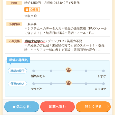
時給1350円 月収例 213,840円+残業代
時給
交通費
全額支給
一般事務
仕事内容
＊システムへのデータ入力＊部品の発注業務（FAXやメール
できます！）＊納品日の確認＊電話・メール・F…
/ ブランクOK / 英語力不要
職種未経験OK
応募資格
＊未経験の方歓迎＊未経験の方でも安心スタート！・登録
時、キャリアを一緒に考える面談（電話面談の場合）…
職場の雰囲気
職場の様子
活気がある
しずか
仕事の仕方
テキパキ
コツコツ
気になる!
応募へ進む
詳しく見る