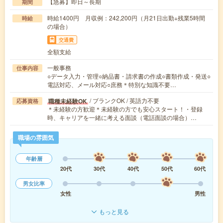
【急募】即日～長期
期間
時給1400円 月収例：242,200円（月21日出勤+残業5時間
時給
の場合）
交通費
全額支給
一般事務
仕事内容
○データ入力・管理○納品書・請求書の作成○書類作成・発送○
電話対応、メール対応○庶務＊特別な知識不要…
/ ブランクOK / 英語力不要
職種未経験OK
応募資格
＊未経験の方歓迎＊未経験の方でも安心スタート！・登録
時、キャリアを一緒に考える面談（電話面談の場合）…
職場の雰囲気
年齢層
20代
30代
40代
50代
60代
男女比率
女性
男性
もっと見る