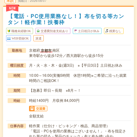
未読
掲載日
2026/08/07
NEW
【電話・PC使用業務なし！】布を切る等カン
タン！軽作業！扶養枠
職種未経験OK
交通費別途支給あり
土日祝日が休み
残業なし
WEB登録OK
派遣
京都府
南区
京都市
勤務地
東寺駅から徒歩12分／西大路駅から徒歩15分
月・火・水・木・金(週3日) ※【平日3日】土日祝お休み
曜日頻度
10:00～16:00(実働5時間 休憩1時間)※ご希望に沿った就業
時間
時間のご相談OK！
【急募】即日～長期 ※8月～！
期間
時給1400円 月収例 84,000円
時給
交通費
全額支給
軽作業（仕分け・ピッキング・検品、商品管理）
仕事内容
「電話・PCを使用の業務はございません！」・布を指定さ
れた形の切る・製品のチェック・布と布を縫い合わ…