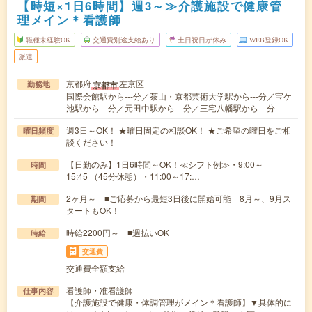
【時短×1日6時間】週3～≫介護施設で健康管
理メイン＊看護師
職種未経験OK
交通費別途支給あり
土日祝日が休み
WEB登録OK
派遣
京都府
左京区
京都市
勤務地
国際会館駅から---分／茶山・京都芸術大学駅から---分／宝ケ
池駅から---分／元田中駅から---分／三宅八幡駅から---分
週3日～OK！ ★曜日固定の相談OK！ ★ご希望の曜日をご相
曜日頻度
談ください！
【日勤のみ】1日6時間～OK！≪シフト例≫・9:00～
時間
15:45 （45分休憩）・11:00～17:…
2ヶ月～ ■ご応募から最短3日後に開始可能 8月～、9月ス
期間
タートもOK！
時給2200円～ ■週払いOK
時給
交通費
交通費全額支給
看護師・准看護師
仕事内容
【介護施設で健康・体調管理がメイン＊看護師】▼具体的に