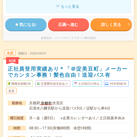
もっと見る
気になる!
応募へ進む
詳しく見る
派遣会社
パーソルテンプスタッフ株式会社
未読
掲載日
2026/08/07
NEW
正社員登用実績あり＊「＠淀美豆町」メーカー
でカンタン事務！髪色自由！送迎バス有
職種未経験OK
交通費別途支給あり
土日祝日が休み
WEB登録OK
派遣
京都府
伏見区
京都市
勤務地
石清水八幡宮駅から送迎バス5分／淀駅から車4分
月～金（週5日） ※企業カレンダーあり／土日祝基本休み
曜日頻度
08:30～17:30(実働8時間 休憩1時間)
時間