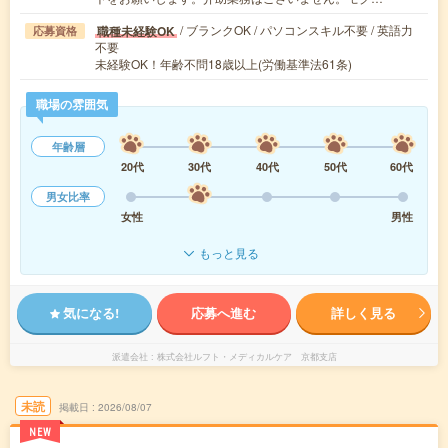
/ ブランクOK / パソコンスキル不要 / 英語力
職種未経験OK
応募資格
不要
未経験OK！年齢不問18歳以上(労働基準法61条)
職場の雰囲気
年齢層
20代
30代
40代
50代
60代
男女比率
女性
男性
もっと見る
気になる!
応募へ進む
詳しく見る
派遣会社
株式会社ルフト・メディカルケア 京都支店
未読
掲載日
2026/08/07
NEW