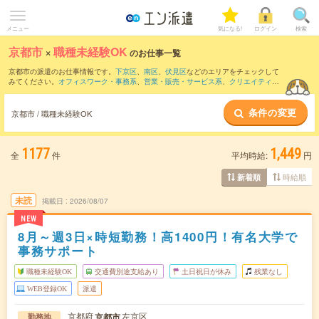
メニュー
気になる!
ログイン
検索
京都市
×
職種未経験OK
のお仕事一覧
京都市の派遣のお仕事情報です。
下京区
、
南区
、
伏見区
などのエリアをチェックして
みてください。
オフィスワーク・事務系
、
営業・販売・サービス系
、
クリエイティブ
系
などのお仕事を取り揃えています。職種未経験OKの条件の他に、
交通費別途支給あ
り
、
友だちと一緒の応募OK
、
週4日勤務
などのこだわり条件も取り揃えています。
条件の変更
京都市 / 職種未経験OK
1177
1,449
全
件
平均時給:
円
時給順
新着順
未読
掲載日
2026/08/07
NEW
8月～週3日×時短勤務！高1400円！有名大学で
事務サポート
職種未経験OK
交通費別途支給あり
土日祝日が休み
残業なし
WEB登録OK
派遣
京都府
左京区
京都市
勤務地