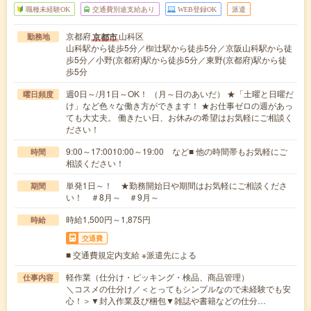
職種未経験OK
交通費別途支給あり
WEB登録OK
派遣
京都府
山科区
京都市
勤務地
山科駅から徒歩5分／椥辻駅から徒歩5分／京阪山科駅から徒
歩5分／小野(京都府)駅から徒歩5分／東野(京都府)駅から徒
歩5分
週0日～/月1日～OK！ （月～日のあいだ） ★「土曜と日曜だ
曜日頻度
け」など色々な働き方ができます！ ★お仕事ゼロの週があっ
ても大丈夫。 働きたい日、お休みの希望はお気軽にご相談く
ださい！
9:00～17:0010:00～19:00 など■ 他の時間帯もお気軽にご
時間
相談ください！
単発1日～！ ★勤務開始日や期間はお気軽にご相談くださ
期間
い！ ＃8月～ ＃9月～
時給1,500円～1,875円
時給
交通費
■ 交通費規定内支給 ※派遣先による
軽作業（仕分け・ピッキング・検品、商品管理）
仕事内容
＼コスメの仕分け／＜とってもシンプルなので未経験でも安
心！＞▼封入作業及び梱包▼雑誌や書籍などの仕分…