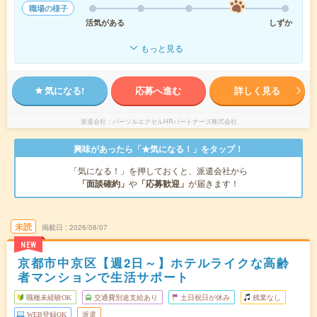
職場の様子
活気がある
しずか
もっと見る
気になる!
応募へ進む
詳しく見る
派遣会社
パーソルエクセルHRパートナーズ株式会社
興味があったら「★気になる！」をタップ！
「気になる！」を押しておくと、派遣会社から
「面談確約」
や
「応募歓迎」
が届きます！
未読
掲載日
2026/08/07
NEW
京都市中京区【週2日～】ホテルライクな高齢
者マンションで生活サポート
職種未経験OK
交通費別途支給あり
土日祝日が休み
残業なし
WEB登録OK
派遣