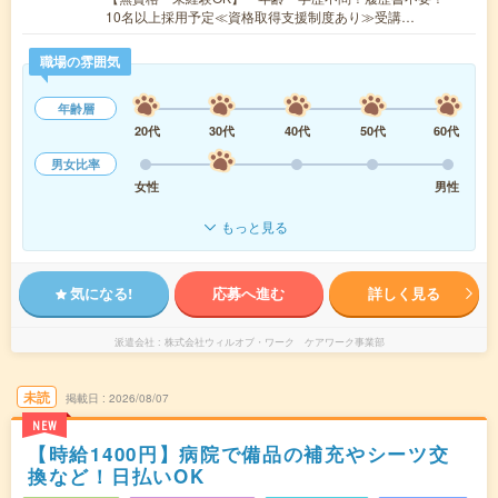
10名以上採用予定≪資格取得支援制度あり≫受講…
職場の雰囲気
年齢層
20代
30代
40代
50代
60代
男女比率
女性
男性
もっと見る
気になる!
応募へ進む
詳しく見る
派遣会社
株式会社ウィルオブ・ワーク ケアワーク事業部
未読
掲載日
2026/08/07
NEW
【時給1400円】病院で備品の補充やシーツ交
換など！日払いOK