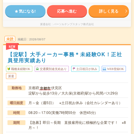
気になる!
応募へ進む
詳しく見る
派遣会社
パーソルテンプスタッフ株式会社
未読
掲載日
2026/08/07
NEW
【淀駅】大手メーカー事務＊未経験OK！正社
員登用実績あり
職種未経験OK
交通費別途支給あり
土日祝日が休み
WEB登録OK
派遣
京都府
伏見区
京都市
勤務地
淀駅から徒歩13分／大久保(京都府)駅から民間バス29分
月～金（週5日） ※土日祝お休み（会社カレンダーあり）
曜日頻度
08:20～17:00(実働7時間55分 休憩45分)
時間
【急募】即日～長期 直接雇用化に積極的な企業です！ ※8
期間
月～！