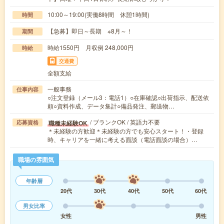
10:00～19:00(実働8時間 休憩1時間)
時間
【急募】即日～長期 ※8月～！
期間
時給1550円 月収例 248,000円
時給
交通費
全額支給
一般事務
仕事内容
○注文登録（メール3：電話1）○在庫確認○出荷指示、配送依
頼○資料作成、データ集計○備品発注、郵送物…
/ ブランクOK / 英語力不要
職種未経験OK
応募資格
＊未経験の方歓迎＊未経験の方でも安心スタート！・登録
時、キャリアを一緒に考える面談（電話面談の場合）…
職場の雰囲気
年齢層
20代
30代
40代
50代
60代
男女比率
女性
男性