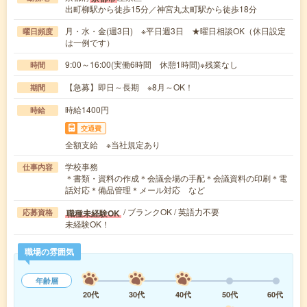
出町柳駅から徒歩15分／神宮丸太町駅から徒歩18分
月・水・金(週3日) ※平日週3日 ★曜日相談OK（休日設定
曜日頻度
は一例です）
9:00～16:00(実働6時間 休憩1時間)※残業なし
時間
【急募】即日～長期 ※8月～OK！
期間
時給1400円
時給
交通費
全額支給 ※当社規定あり
学校事務
仕事内容
＊書類・資料の作成＊会議会場の手配＊会議資料の印刷＊電
話対応＊備品管理＊メール対応 など
/ ブランクOK / 英語力不要
職種未経験OK
応募資格
未経験OK！
職場の雰囲気
年齢層
20代
30代
40代
50代
60代