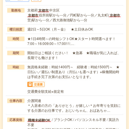
京都府
中京区
京都市
勤務地
役所前駅から---分／円町駅から---分／丸太町(
京都市
京都市
営)駅から---分／西大路御池駅から---分
週2日～5日OK（月～金） ★土日休みOK
曜日頻度
★1日4時間～の時短シフトOK★スタート時間選べます！
時間
7:00～16:009:00～17:0011:…
開始日はご相談ください！ ★急募 ★職場が気に入れば、
期間
長期でも働けます！
無資格未経験：時給1400円～ 経験者：時給1500円～ ★
時給
日払い／週払い制度あり（月払いも選べます）※稼働開始時
は手続き完了次第のお支払いとなります。
交通費
交通費全額支給※規定有
介護関連
仕事内容
＊入居者の方の「ありがとう」が嬉しい＊お年寄りを笑顔に
する介護のお仕事です。おじいちゃん、おばあちゃ…
/ ブランクOK / パソコンスキル不要 / 英語力
職種未経験OK
応募資格
不要