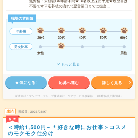
無資格・未経験OK年齢不問★10名以上採用予定★履歴書は
不要です▽応募後の流れ1)翌営業日までに担当…
職場の雰囲気
年齢層
20代
30代
40代
50代
60代
男女比率
女性
男性
もっと見る
気になる!
応募へ進む
詳しく見る
派遣会社
マンパワーグループ株式会社 ケアサービス事業部 （医療福祉介護関連）
未読
掲載日
2026/08/07
NEW
＜時給1,500円～＊好きな時にお仕事＞コスメ
のモクモク仕分け