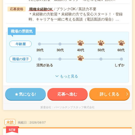
/ ブランクOK / 英語力不要
職種未経験OK
応募資格
＊未経験の方歓迎＊未経験の方でも安心スタート！・登録
時、キャリアを一緒に考える面談（電話面談の場合）…
職場の雰囲気
年齢層
20代
30代
40代
50代
60代
職場の様子
活気がある
しずか
もっと見る
気になる!
応募へ進む
詳しく見る
派遣会社
パーソルテンプスタッフ株式会社
未読
掲載日
2026/08/07
NEW