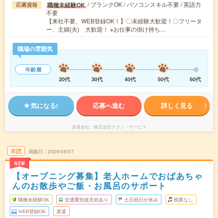
/ ブランクOK / パソコンスキル不要 / 英語力
職種未経験OK
応募資格
不要
【来社不要、WEB登録OK！】〇未経験大歓迎！〇フリータ
ー、主婦(夫) 大歓迎！ ※お仕事の掛け持ち…
職場の雰囲気
年齢層
20代
30代
40代
50代
60代
気になる!
応募へ進む
詳しく見る
派遣会社
株式会社テクノ・サービス
未読
掲載日
2026/08/07
NEW
【オープニング募集】老人ホームでおばあちゃ
んのお散歩やご飯・お風呂のサポート
職種未経験OK
交通費別途支給あり
土日祝日が休み
残業なし
WEB登録OK
派遣