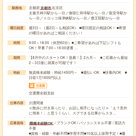
京都府
右京区
京都市
勤務地
太秦天神川駅から---分／御室仁和寺駅から---分／龍安寺駅か
ら---分／トロッコ保津峡駅から---分／鹿王院駅から---分
週3日～（週2日～も相談OK） ■曜日固定の相談OK！ ■希望
曜日頻度
の曜日があればご相談ください！
9:00～18:00（休憩60分）■ご希望があれば下記シフトも
時間
OK！早番 7:00～16:00遅番 …
【8月中のスタートOK！急募！】2カ月～ ■ご応募から最短
期間
2～3日後に就業が可能です！
無資格未経験：時給1450円～ ■週払いOK ■扶養内OK ■
時給
日収1万1600円以上
交通費
交通費全額支給
介護関連
仕事内容
≪散歩に付き添ったり、お話し相手になったり≫「え？意外
に簡単！」と思うくらい、スグできる仕事からスタ…
/ ブランクOK / パソコンスキル不要 / 英語力
職種未経験OK
応募資格
不要
■資格・経験・年齢不問■学歴不問■10名以上採用予定！■履