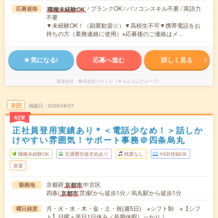
/ ブランクOK / パソコンスキル不要 / 英語力
職種未経験OK
応募資格
不要
▼未経験OK！（副業歓迎☆）▼高校生不可▼携帯電話をお
持ちの方（業務連絡に使用）※応募後のご連絡はメ…
気になる!
応募へ進む
詳しく見る
派遣会社
株式会社バイトレ（キャムコムグループ）
未読
掲載日
2026/08/07
NEW
正社員登用実績あり＊＜電話少なめ！＞話しか
けやすい雰囲気！サポート事務＠四条烏丸
職種未経験OK
交通費別途支給あり
残業なし
WEB登録OK
派遣
京都府
中京区
京都市
勤務地
四条(
営)駅から徒歩1分／烏丸駅から徒歩1分
京都市
月・火・水・木・金・土・祝(週5日) ※シフト制 ※【シフ
曜日頻度
ト】日曜＋平日1日休み／長期休暇しっかり！