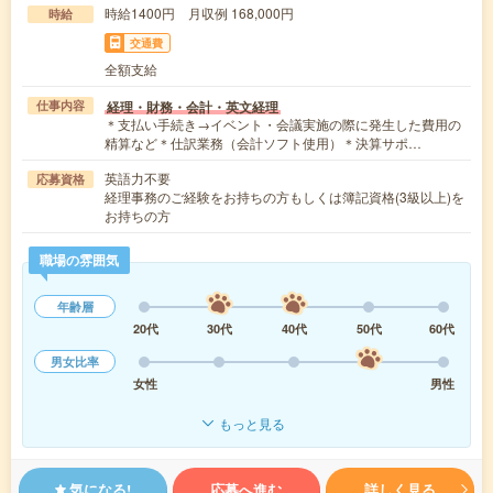
時給1400円 月収例 168,000円
時給
交通費
全額支給
経理・財務・会計・英文経理
仕事内容
＊支払い手続き→イベント・会議実施の際に発生した費用の
精算など＊仕訳業務（会計ソフト使用）＊決算サポ…
英語力不要
応募資格
経理事務のご経験をお持ちの方もしくは簿記資格(3級以上)を
お持ちの方
職場の雰囲気
年齢層
20代
30代
40代
50代
60代
男女比率
女性
男性
もっと見る
気になる!
応募へ進む
詳しく見る