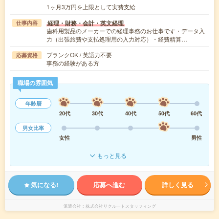
1ヶ月3万円を上限として実費支給
経理・財務・会計・英文経理
仕事内容
歯科用製品のメーカーでの経理事務のお仕事です・データ入
力（出張旅費や支払処理用の入力対応）・経費精算…
ブランクOK / 英語力不要
応募資格
事務の経験がある方
職場の雰囲気
年齢層
20代
30代
40代
50代
60代
男女比率
女性
男性
もっと見る
気になる!
応募へ進む
詳しく見る
派遣会社
株式会社リクルートスタッフィング