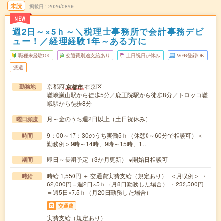
未読
掲載日
2026/08/06
NEW
週2日～×5ｈ～＼税理士事務所で会計事務デビ
ュー！／経理経験1年～ある方に
職種未経験OK
交通費別途支給あり
土日祝日が休み
WEB登録OK
派遣
京都府
右京区
京都市
勤務地
嵯峨嵐山駅から徒歩5分／鹿王院駅から徒歩8分／トロッコ嵯
峨駅から徒歩8分
月～金のうち週2日以上（土日祝休み）
曜日頻度
9：00～17：30のうち実働5ｈ（休憩0～60分で相談可）＜
時間
勤務例＞9時～14時、9時～15時、1…
即日～長期予定（3か月更新） ※開始日相談可
期間
時給 1,550円 ＋ 交通費実費支給（規定あり） ＜月収例＞ ・
時給
62,000円＝週2日×5ｈ（月8日勤務した場合） ・232,500円
＝週5日×7.5ｈ（月20日勤務した場合）
交通費
実費支給（規定あり）