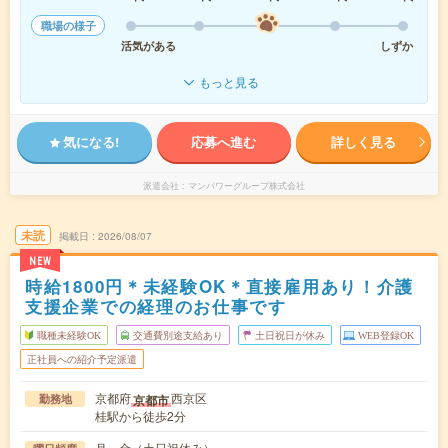
職場の様子
活気がある
しずか
もっと見る
気になる!
応募へ進む
詳しく見る
派遣会社
マンパワーグループ株式会社
未読
掲載日
2026/08/07
NEW
時給1800円＊未経験OK＊直接雇用あり！介護
支援企業での経理のお仕事です
職種未経験OK
交通費別途支給あり
土日祝日が休み
WEB登録OK
正社員への紹介予定派遣
京都府
西京区
京都市
勤務地
桂駅から徒歩2分
月～金（土日祝休み）