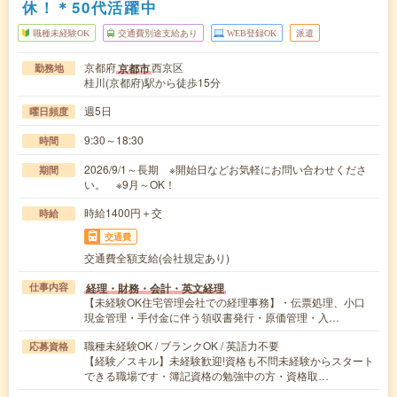
休！＊50代活躍中
職種未経験OK
交通費別途支給あり
WEB登録OK
派遣
京都府
西京区
京都市
勤務地
桂川(京都府)駅から徒歩15分
週5日
曜日頻度
9:30～18:30
時間
2026/9/1～長期 ※開始日などお気軽にお問い合わせくださ
期間
い。 ※9月～OK！
時給1400円＋交
時給
交通費
交通費全額支給(会社規定あり)
経理・財務・会計・英文経理
仕事内容
【未経験OK住宅管理会社での経理事務】・伝票処理、小口
現金管理・手付金に伴う領収書発行・原価管理・入…
職種未経験OK / ブランクOK / 英語力不要
応募資格
【経験／スキル】未経験歓迎!資格も不問未経験からスタート
できる職場です・簿記資格の勉強中の方・資格取…