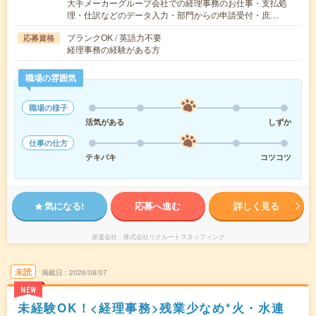
大手メーカーグループ会社での経理事務のお仕事・支払処
理・仕訳などのデータ入力・部門からの申請受付・庶…
ブランクOK / 英語力不要
応募資格
経理事務の経験がある方
職場の雰囲気
職場の様子
活気がある
しずか
仕事の仕方
テキパキ
コツコツ
気になる!
応募へ進む
詳しく見る
派遣会社
株式会社リクルートスタッフィング
未読
掲載日
2026/08/07
NEW
未経験OK！<経理事務>残業少なめ*火・水連