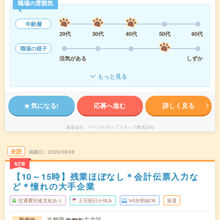
職場の雰囲気
年齢層
20代
30代
40代
50代
60代
職場の様子
活気がある
しずか
もっと見る
気になる!
応募へ進む
詳しく見る
派遣会社
パーソルテンプスタッフ株式会社
未読
掲載日
2026/08/06
NEW
【10～15時】残業ほぼなし＊会計伝票入力な
ど＊憧れの大手企業
交通費別途支給あり
土日祝日が休み
WEB登録OK
派遣
京都府
左京区
勤務地