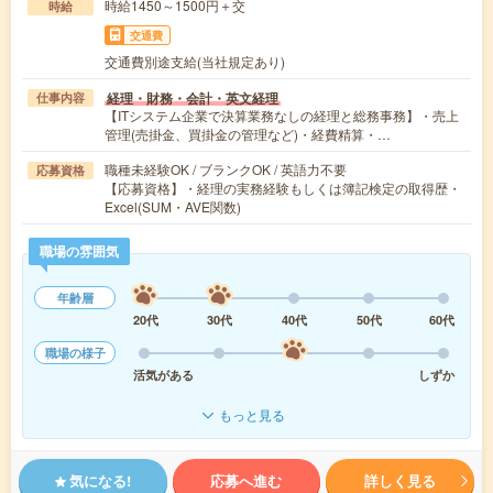
時給1450～1500円＋交
時給
交通費
交通費別途支給(当社規定あり)
経理・財務・会計・英文経理
仕事内容
【ITシステム企業で決算業務なしの経理と総務事務】・売上
管理(売掛金、買掛金の管理など)・経費精算・…
職種未経験OK / ブランクOK / 英語力不要
応募資格
【応募資格】・経理の実務経験もしくは簿記検定の取得歴・
Excel(SUM・AVE関数)
職場の雰囲気
年齢層
20代
30代
40代
50代
60代
職場の様子
活気がある
しずか
もっと見る
気になる!
応募へ進む
詳しく見る