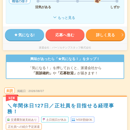
職場の様子
活気がある
しずか
もっと見る
気になる!
応募へ進む
詳しく見る
派遣会社
パーソルテンプスタッフ株式会社
興味があったら「★気になる！」をタップ！
「気になる！」を押しておくと、派遣会社から
「面談確約」
や
「応募歓迎」
が届きます！
未読
掲載日
2026/08/07
NEW
＼年間休日127日／正社員を目指せる経理事
務！
交通費別途支給あり
土日祝日が休み
WEB登録OK
正社員への紹介予定派遣