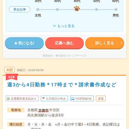
20代
30代
40代
50代
60代
男女比率
女性
男性
もっと見る
気になる!
応募へ進む
詳しく見る
派遣会社
株式会社スタッフサービス
未読
掲載日
2026/08/06
NEW
週3から4日勤務＊17時まで＊請求書作成など
交通費別途支給あり
土日祝日が休み
WEB登録OK
派遣
京都府
中京区
京都市
勤務地
烏丸御池駅から徒歩3分
月・火・木・金 ※月～金の中で週3～4日勤務。表記曜日は
曜日頻度
一例です。