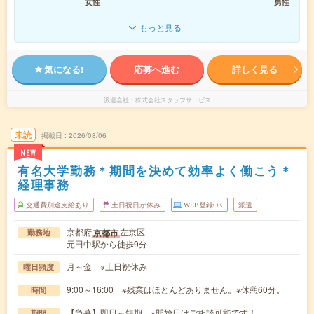
女性
男性
もっと見る
気になる!
応募へ進む
詳しく見る
派遣会社
株式会社スタッフサービス
未読
掲載日
2026/08/06
NEW
有名大学勤務＊期間を決めて効率よく働こう＊
経理事務
交通費別途支給あり
土日祝日が休み
WEB登録OK
派遣
京都府
左京区
京都市
勤務地
元田中駅から徒歩9分
月～金 ※土日祝休み
曜日頻度
9:00～16:00 ※残業はほとんどありません。※休憩60分。
時間
【急募】即日～短期 ※開始日はご相談可能です！
期間