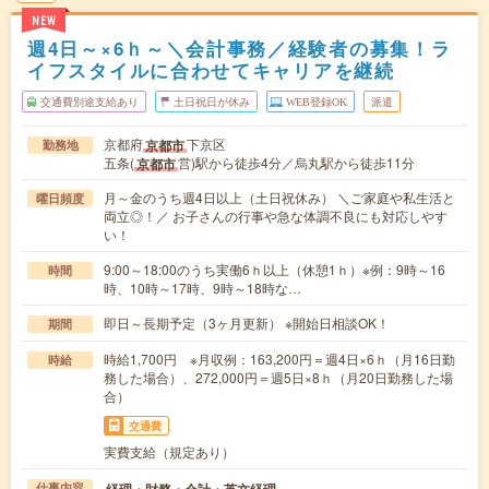
NEW
週4日～×6ｈ～＼会計事務／経験者の募集！ラ
イフスタイルに合わせてキャリアを継続
交通費別途支給あり
土日祝日が休み
WEB登録OK
派遣
京都府
下京区
京都市
勤務地
五条(
営)駅から徒歩4分／烏丸駅から徒歩11分
京都市
月～金のうち週4日以上（土日祝休み） ＼ご家庭や私生活と
曜日頻度
両立◎！／ お子さんの行事や急な体調不良にも対応しやす
い！
9:00～18:00のうち実働6ｈ以上（休憩1ｈ）※例：9時～16
時間
時、10時～17時、9時～18時な…
即日～長期予定（3ヶ月更新） ※開始日相談OK！
期間
時給1,700円 ※月収例：163,200円＝週4日×6ｈ（月16日勤
時給
務した場合）、272,000円＝週5日×8ｈ（月20日勤務した場
合）
交通費
実費支給（規定あり）
経理・財務・会計・英文経理
仕事内容