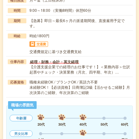
曜日頻度
9:00～18:00 （実働8時間）休憩60分
時間
【急募】即日～最長6ヶ月の派遣期間後、直接雇用予定で
期間
す。
時給1800円
時給
交通費
交通費規定に基づき交通費支給
経理・財務・会計・英文経理
仕事内容
【介護支援企業での経理のお仕事です！】＜業務内容＞仕訳
起票やチェック・決算業務（月次、四半期、年次）…
職種未経験OK / ブランクOK / 英語力不要
応募資格
未経験OK！【必須資格】日商簿記3級【活かせるご経験】月
次決算のご経験、年次決算のご経験
職場の雰囲気
年齢層
20代
30代
40代
50代
60代
男女比率