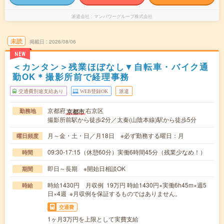
派遣会社
マンパワーグループ株式会社
未読
掲載日
2026/08/06
NEW
＜カンタン＞残業ほぼなし▼自転車・バイク通
勤OK＊撮影所前で経理事務
交通費別途支給あり
WEB登録OK
派遣
京都府
右京区
京都市
勤務地
撮影所前駅から徒歩2分／太秦(山陰本線)駅から徒歩5分
月～金・土・日／月18日 ※必ず勤務する曜日：月
曜日頻度
09:30-17:15（休憩60分）実働6時間45分（残業少なめ！）
時間
即日～長期 ※開始日相談OK
期間
時給1430円 月収例 19万円 時給1430円×実働6h45m×週5
時給
日×4週 ※月収例を保証するものではありません。
交通費
1ヶ月3万円を上限として実費支給