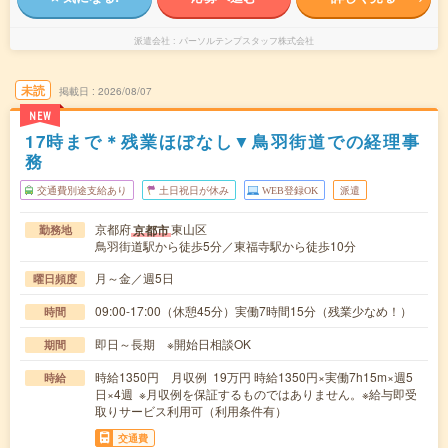
派遣会社
パーソルテンプスタッフ株式会社
未読
掲載日
2026/08/07
NEW
17時まで＊残業ほぼなし▼鳥羽街道での経理事
務
交通費別途支給あり
土日祝日が休み
WEB登録OK
派遣
京都府
東山区
京都市
勤務地
鳥羽街道駅から徒歩5分／東福寺駅から徒歩10分
月～金／週5日
曜日頻度
09:00-17:00（休憩45分）実働7時間15分（残業少なめ！）
時間
即日～長期 ※開始日相談OK
期間
時給1350円 月収例 19万円 時給1350円×実働7h15m×週5
時給
日×4週 ※月収例を保証するものではありません。※給与即受
取りサービス利用可（利用条件有）
交通費