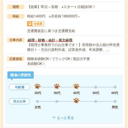
【急募】即日～長期 ※スタート日相談OK！
期間
時給1400円 ※月収例 196000円～
時給
交通費
交通費規定に基づき交通費支給
経理・財務・会計・英文経理
仕事内容
【税理士事務所でのお仕事です！】所得税や法人税の申告業
務日々・月次の資料作成、試算表作成、年末調整、…
職種未経験OK / ブランクOK / 英語力不要
応募資格
未経験OK！
職場の雰囲気
年齢層
20代
30代
40代
50代
60代
男女比率
女性
男性
もっと見る