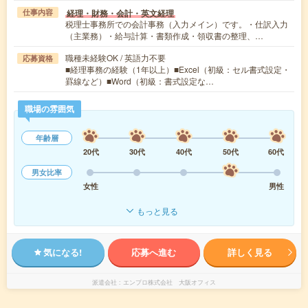
経理・財務・会計・英文経理
仕事内容
税理士事務所での会計事務（入力メイン）です。・仕訳入力
（主業務）・給与計算・書類作成・領収書の整理、…
職種未経験OK / 英語力不要
応募資格
■経理事務の経験（1年以上）■Excel（初級：セル書式設定・
罫線など）■Word（初級：書式設定な…
職場の雰囲気
年齢層
20代
30代
40代
50代
60代
男女比率
女性
男性
もっと見る
気になる!
応募へ進む
詳しく見る
派遣会社
エンプロ株式会社 大阪オフィス