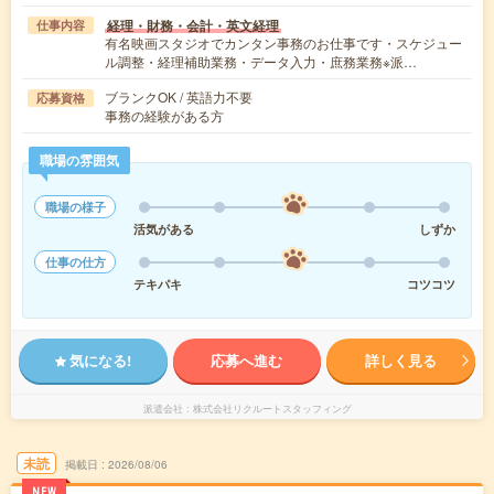
経理・財務・会計・英文経理
仕事内容
有名映画スタジオでカンタン事務のお仕事です・スケジュー
ル調整・経理補助業務・データ入力・庶務業務※派…
ブランクOK / 英語力不要
応募資格
事務の経験がある方
職場の雰囲気
職場の様子
活気がある
しずか
仕事の仕方
テキパキ
コツコツ
気になる!
応募へ進む
詳しく見る
派遣会社
株式会社リクルートスタッフィング
未読
掲載日
2026/08/06
NEW