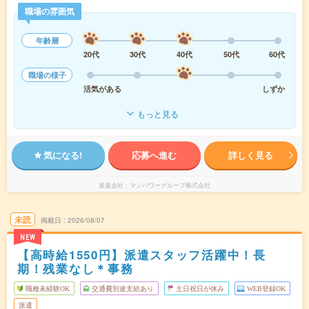
職場の雰囲気
年齢層
20代
30代
40代
50代
60代
職場の様子
活気がある
しずか
もっと見る
気になる!
応募へ進む
詳しく見る
派遣会社
マンパワーグループ株式会社
未読
掲載日
2026/08/07
NEW
【高時給1550円】派遣スタッフ活躍中！長
期！残業なし＊事務
職種未経験OK
交通費別途支給あり
土日祝日が休み
WEB登録OK
派遣