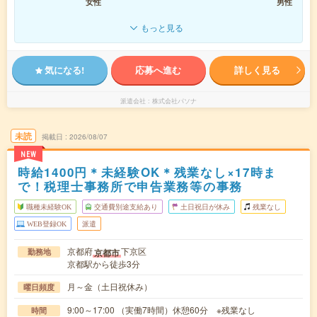
女性
男性
もっと見る
気になる!
応募へ進む
詳しく見る
派遣会社
株式会社パソナ
未読
掲載日
2026/08/07
NEW
時給1400円＊未経験OK＊残業なし×17時ま
で！税理士事務所で申告業務等の事務
職種未経験OK
交通費別途支給あり
土日祝日が休み
残業なし
WEB登録OK
派遣
京都府
下京区
京都市
勤務地
京都駅から徒歩3分
月～金（土日祝休み）
曜日頻度
9:00～17:00 （実働7時間）休憩60分 ※残業なし
時間