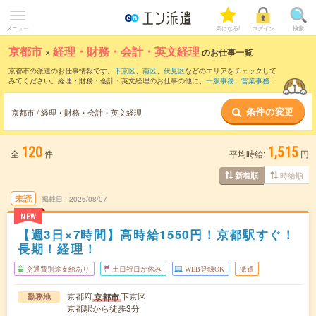
メニュー
気になる!
ログイン
検索
京都市
×
経理・財務・会計・英文経理
のお仕事一覧
京都市の派遣のお仕事情報です。
下京区
、
南区
、
伏見区
などのエリアをチェックして
みてください。経理・財務・会計・英文経理のお仕事の他に、
一般事務
、
営業事務
、
総務・人事・労務
などを取り揃えています。さらに、
短期
・
単発
などの期間や、
職種
未経験OK
などのこだわり条件で絞り込んでいただけます。職種辞典：
経理・財務・会
条件の変更
計・英文経理のお仕事とは？とは？
京都市 / 経理・財務・会計・英文経理
120
1,515
全
件
平均時給:
円
時給順
新着順
未読
掲載日
2026/08/07
NEW
【週3日×7時間】高時給1550円！京都駅すぐ！
長期！経理！
交通費別途支給あり
土日祝日が休み
WEB登録OK
派遣
京都府
下京区
京都市
勤務地
京都駅から徒歩3分