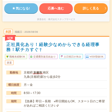
気になる!
応募へ進む
詳しく見る
派遣会社
株式会社スタッフサービス
未読
掲載日
2026/08/06
NEW
正社員化あり！経験少なめからできる経理事
務！駅チカすぐ↑
職種未経験OK
交通費別途支給あり
土日祝日が休み
WEB登録OK
派遣
京都府
南区
京都市
勤務地
九条(京都府)駅から徒歩2分
月～金
曜日頻度
8:50～17:30
時間
【急募】即日～長期 ※即日開始もOK、スタート日のご希望
期間
があればご相談ください♪