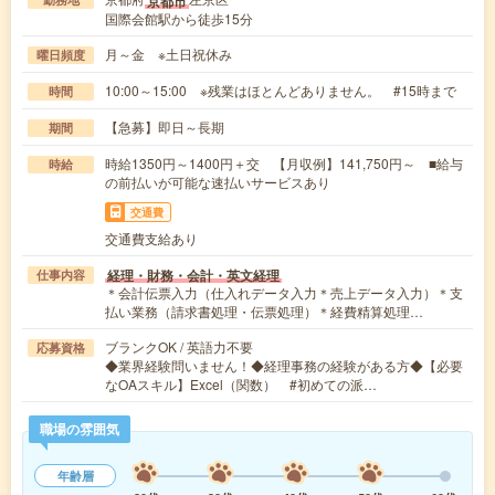
京都市
国際会館駅から徒歩15分
月～金 ※土日祝休み
曜日頻度
10:00～15:00 ※残業はほとんどありません。 #15時まで
時間
【急募】即日～長期
期間
時給1350円～1400円＋交 【月収例】141,750円～ ■給与
時給
の前払いが可能な速払いサービスあり
交通費
交通費支給あり
経理・財務・会計・英文経理
仕事内容
＊会計伝票入力（仕入れデータ入力＊売上データ入力）＊支
払い業務（請求書処理・伝票処理）＊経費精算処理…
ブランクOK / 英語力不要
応募資格
◆業界経験問いません！◆経理事務の経験がある方◆【必要
なOAスキル】Excel（関数） #初めての派…
職場の雰囲気
年齢層