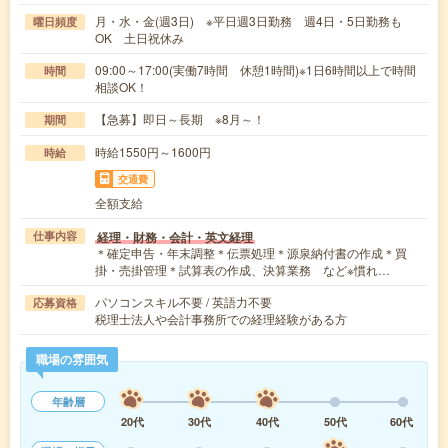
月・水・金(週3日) ※平日週3日勤務 週4日・5日勤務も
曜日頻度
OK 土日祝休み
09:00～17:00(実働7時間 休憩1時間)※1日6時間以上で時間
時間
相談OK！
【急募】即日～長期 ※8月～！
期間
時給1550円～1600円
時給
交通費
全額支給
経理・財務・会計・英文経理
仕事内容
＊確定申告・年末調整＊伝票処理＊源泉納付書の作成＊買
掛・売掛管理＊試算表の作成、決算業務 など※慣れ…
パソコンスキル不要 / 英語力不要
応募資格
税理士法人や会計事務所での経理経験がある方
職場の雰囲気
年齢層
20代
30代
40代
50代
60代