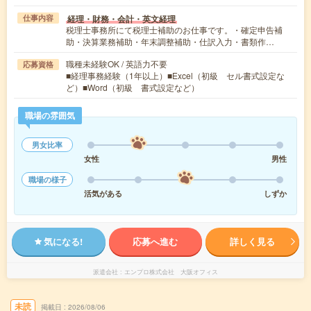
経理・財務・会計・英文経理
仕事内容
税理士事務所にて税理士補助のお仕事です。・確定申告補
助・決算業務補助・年末調整補助・仕訳入力・書類作…
職種未経験OK / 英語力不要
応募資格
■経理事務経験（1年以上）■Excel（初級 セル書式設定な
ど）■Word（初級 書式設定など）
職場の雰囲気
男女比率
女性
男性
職場の様子
活気がある
しずか
気になる!
応募へ進む
詳しく見る
派遣会社
エンプロ株式会社 大阪オフィス
未読
掲載日
2026/08/06