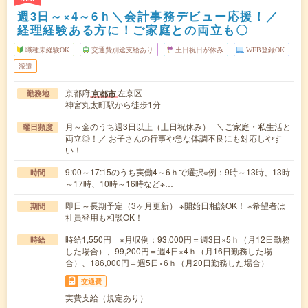
週3日～×4～6ｈ＼会計事務デビュー応援！／
経理経験ある方に！ご家庭との両立も〇
職種未経験OK
交通費別途支給あり
土日祝日が休み
WEB登録OK
派遣
京都府
左京区
京都市
勤務地
神宮丸太町駅から徒歩1分
月～金のうち週3日以上（土日祝休み） ＼ご家庭・私生活と
曜日頻度
両立◎！／ お子さんの行事や急な体調不良にも対応しやす
い！
9:00～17:15のうち実働4～6ｈで選択※例：9時～13時、13時
時間
～17時、10時～16時など※…
即日～長期予定（3ヶ月更新） ※開始日相談OK！ ※希望者は
期間
社員登用も相談OK！
時給1,550円 ※月収例：93,000円＝週3日×5ｈ（月12日勤務
時給
した場合）、99,200円＝週4日×4ｈ（月16日勤務した場
合）、186,000円＝週5日×6ｈ（月20日勤務した場合）
交通費
実費支給（規定あり）