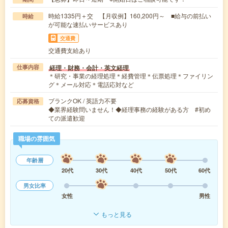
時給1335円＋交 【月収例】160,200円～ ■給与の前払い
時給
が可能な速払いサービスあり
交通費
交通費支給あり
経理・財務・会計・英文経理
仕事内容
＊研究・事業の経理処理＊経費管理＊伝票処理＊ファイリン
グ＊メール対応＊電話応対など
ブランクOK / 英語力不要
応募資格
◆業界経験問いません！◆経理事務の経験がある方 #初め
ての派遣歓迎
職場の雰囲気
年齢層
20代
30代
40代
50代
60代
男女比率
女性
男性
もっと見る