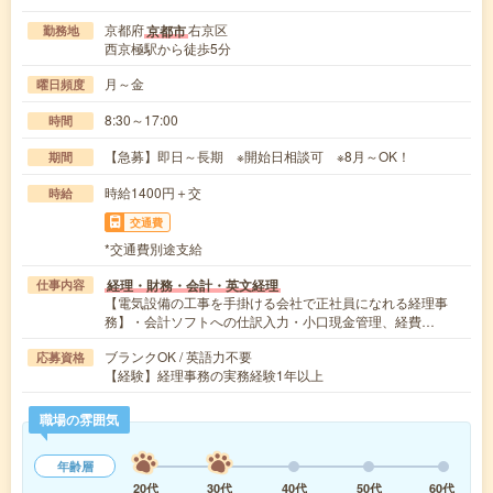
京都府
右京区
京都市
勤務地
西京極駅から徒歩5分
月～金
曜日頻度
8:30～17:00
時間
【急募】即日～長期 ※開始日相談可 ※8月～OK！
期間
時給1400円＋交
時給
交通費
*交通費別途支給
経理・財務・会計・英文経理
仕事内容
【電気設備の工事を手掛ける会社で正社員になれる経理事
務】・会計ソフトへの仕訳入力・小口現金管理、経費…
ブランクOK / 英語力不要
応募資格
【経験】経理事務の実務経験1年以上
職場の雰囲気
年齢層
20代
30代
40代
50代
60代