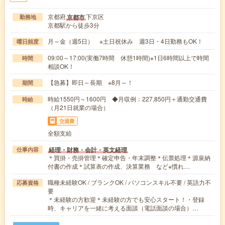
京都府
下京区
京都市
勤務地
京都駅から徒歩3分
月～金（週5日） ※土日祝休み 週3日・4日勤務もOK！
曜日頻度
09:00～17:00(実働7時間 休憩1時間)※1日6時間以上で時間
時間
相談OK！
【急募】即日～長期 ※8月～！
期間
時給1550円～1600円 ◆月収例：227,850円＋通勤交通費
時給
（月21日就業の場合）
交通費
全額支給
経理・財務・会計・英文経理
仕事内容
＊買掛・売掛管理＊確定申告・年末調整＊伝票処理＊源泉納
付書の作成＊試算表の作成、決算業務 など※慣れ…
職種未経験OK / ブランクOK / パソコンスキル不要 / 英語力不
応募資格
要
＊未経験の方歓迎＊未経験の方でも安心スタート！・登録
時、キャリアを一緒に考える面談（電話面談の場合）…