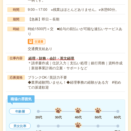
9:00～17:00 ※残業はほとんどありません。※休憩60分。
時間
【急募】即日～長期
期間
時給1500円＋交 ■給与の前払いが可能な速払いサービスあ
時給
り
交通費
交通費支給あり
経理・財務・会計・英文経理
仕事内容
＊請求書作成｜仕訳入力｜支払い処理｜銀行用務｜資料作成
｜新規事業計画の立案・サポートなど
ブランクOK / 英語力不要
応募資格
◆業界経験問いません！◆経理事務の経験がある方 #初め
ての派遣歓迎
職場の雰囲気
年齢層
20代
30代
40代
50代
60代
男女比率