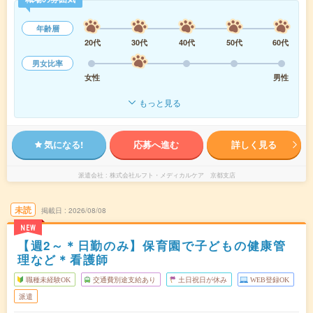
年齢層
20代
30代
40代
50代
60代
男女比率
女性
男性
もっと見る
気になる!
応募へ進む
詳しく見る
派遣会社
株式会社ルフト・メディカルケア 京都支店
未読
掲載日
2026/08/08
NEW
【週2～＊日勤のみ】保育園で子どもの健康管
理など＊看護師
職種未経験OK
交通費別途支給あり
土日祝日が休み
WEB登録OK
派遣