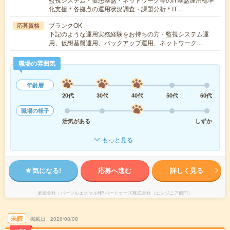
化支援＊各拠点の運用状況調査・課題分析＊IT…
ブランクOK
応募資格
下記のような運用実務経験をお持ちの方・監視システム運
用、仮想基盤運用、バックアップ運用、ネットワーク…
職場の雰囲気
年齢層
20代
30代
40代
50代
60代
職場の様子
活気がある
しずか
もっと見る
気になる!
応募へ進む
詳しく見る
派遣会社
パーソルエクセルHRパートナーズ株式会社（エンジニア部門）
未読
掲載日
2026/08/08