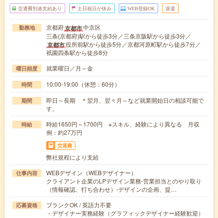
交通費別途支給あり
土日祝日が休み
WEB登録OK
派遣
京都府
中京区
京都市
勤務地
三条(京都府)駅から徒歩3分／三条京阪駅から徒歩3分／
役所前駅から徒歩5分／京都河原町駅から徒歩7分／
京都市
祇園四条駅から徒歩8分
就業曜日／月～金
曜日頻度
10:00-19:00（休憩：60分）
時間
即日～長期 ＊翌月、翌々月～など就業開始日の相談可能で
期間
す。
時給1650円～1700円 ※スキル、経験により異なる 月収
時給
例：約27万円
交通費
弊社規程により支給
WEBデザイン（WEBデザイナー）
仕事内容
クライアント企業のLPデザイン業務-営業担当とのやり取り
（情報確認、打ち合わせ）-デザインの企画、提…
ブランクOK / 英語力不要
応募資格
・デザイナー実務経験（グラフィックデザイナー経験歓迎）