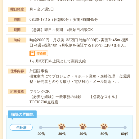
月～金／週5日
曜日頻度
08:30-17:15（休憩60分）実働7時間45分
時間
【急募】即日～長期 ※開始日相談OK
期間
時給2000円 月収例 33万円 時給2000円×実働7h45m×週5
時給
日×4週+残業10h ※月収例を保証するものではありません。
交通費
1ヶ月3万円を上限として実費支給
外国語事務
仕事内容
研究室内にてプロジェクトサポート業務・進捗管理・会議調
整・研究者とのやり取り・電話対応・メール対応・…
ブランクOK
応募資格
【必要な経験】一般事務の経験 【必要なスキル】
TOEIC700点程度
職場の雰囲気
年齢層
20代
30代
40代
50代
60代