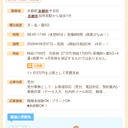
京都府
中京区
京都市
勤務地
役所前駅から徒歩1分
京都市
月～金／週5日
曜日頻度
08:45-17:45（休憩60分）実働8時間（残業少なめ！）
時間
2026年09月07日～長期 ※開始日相談OK ※9月～！
期間
時給1700円 月収例 27万円 時給1700円×実働8h×週5日×4
時給
週+残業1h ※月収例を保証するものではありません。
交通費
1ヶ月3万円を上限として実費支給
受付
仕事内容
受付事務として・お客様対応（受付、電話対応、契約案内)・
事務作業（データ入力、社内外メール対応、郵便…
職種未経験OK / ブランクOK
応募資格
■未経験OK！
職場の雰囲気