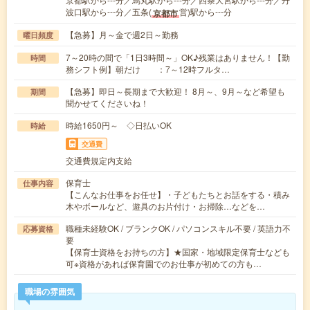
波口駅から---分／五条(
営)駅から---分
京都市
【急募】月～金で週2日～勤務
曜日頻度
7～20時の間で「1日3時間～」OK♪残業はありません！【勤
時間
務シフト例】朝だけ ：7～12時フルタ…
【急募】即日～長期まで大歓迎！ 8月～、9月～など希望も
期間
聞かせてくださいね！
時給1650円～ ◇日払いOK
時給
交通費
交通費規定内支給
保育士
仕事内容
【こんなお仕事をお任せ】・子どもたちとお話をする・積み
木やボールなど、遊具のお片付け・お掃除…などを…
職種未経験OK / ブランクOK / パソコンスキル不要 / 英語力不
応募資格
要
【保育士資格をお持ちの方】★国家・地域限定保育士なども
可※資格があれば保育園でのお仕事が初めての方も…
職場の雰囲気