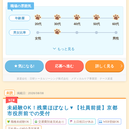
職場の雰囲気
年齢層
20代
30代
40代
50代
60代
男女比率
女性
男性
もっと見る
気になる!
応募へ進む
詳しく見る
派遣会社
日研トータルソーシング株式会社 メディカルケア事業部 ナース派遣
未読
掲載日
2026/08/08
NEW
未経験OK！残業ほぼなし▼【社員前提】京都
市役所前での受付
職種未経験OK
交通費別途支給あり
土日祝日が休み
WEB登録OK
正社員への紹介予定派遣