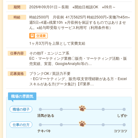
2026年09月01日～長期 ※開始日相談OK ※09月～
期間
時給2500円 月収例 41万5625円 時給2500円×実働7h45m×
時給
週5日×4週+残業10h ※月収例を保証するものではありませ
ん。※給与即受取りサービス利用可（利用条件有）
交通費
1ヶ月3万円を上限として実費支給
その他IT・エンジニア系
仕事内容
EC・マーケティング業務〇販売・マーケティング活動・販
売実績、実需、GoogleAnalytic等の…
ブランクOK / 英語力不要
応募資格
・EC/マーケティング、販売/収支管理経験がある方・Excel
スキルがある方(データ集計)【IT業界…
職場の雰囲気
職場の様子
活気がある
しずか
仕事の仕方
テキパキ
コツコツ