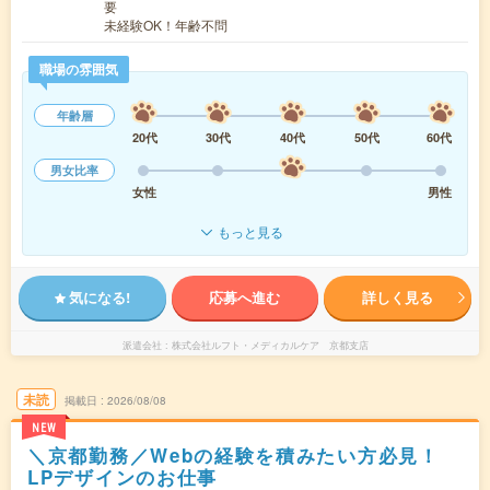
要
未経験OK！年齢不問
職場の雰囲気
年齢層
20代
30代
40代
50代
60代
男女比率
女性
男性
もっと見る
気になる!
応募へ進む
詳しく見る
派遣会社
株式会社ルフト・メディカルケア 京都支店
未読
掲載日
2026/08/08
NEW
＼京都勤務／Webの経験を積みたい方必見！
LPデザインのお仕事