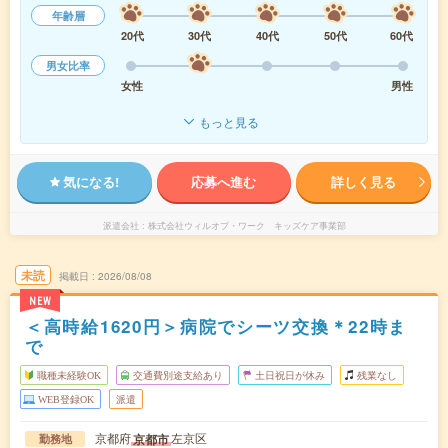
年齢層
20代
30代
40代
50代
60代
男女比率
女性
男性
もっと見る
気になる!
応募へ進む
詳しく見る
派遣会社
株式会社ウィルオブ・ワーク キッズケア事業部
未読
掲載日
2026/08/08
NEW
＜高時給1620円＞病院でシーツ交換＊22時ま
で
職種未経験OK
交通費別途支給あり
土日祝日が休み
残業なし
WEB登録OK
派遣
京都府
左京区
京都市
勤務地