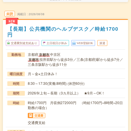
未読
掲載日
2026/08/08
NEW
【長期】公共機関のヘルプデスク／時給1700
円
交通費別途支給あり
土日祝日が休み
WEB登録OK
派遣
京都府
中京区
京都市
勤務地
役所前駅から徒歩3分／三条(京都府)駅から徒歩7分／
京都市
三条京阪駅から徒歩11分
月～金※土日休み！
曜日頻度
8:30～17:30(実働:8時間) (休憩60分)
時間
2026/9/上旬～長期（3カ月以上） ★9月～OK！
期間
時給1700円 月収例272000円 （時給1700円×8時間×20日
時給
勤務の場合）
交通費
交通費支給