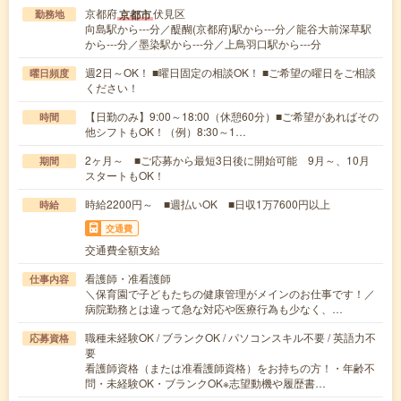
京都府
伏見区
京都市
勤務地
向島駅から---分／醍醐(京都府)駅から---分／龍谷大前深草駅
から---分／墨染駅から---分／上鳥羽口駅から---分
週2日～OK！ ■曜日固定の相談OK！ ■ご希望の曜日をご相談
曜日頻度
ください！
【日勤のみ】9:00～18:00（休憩60分）■ご希望があればその
時間
他シフトもOK！（例）8:30～1…
2ヶ月～ ■ご応募から最短3日後に開始可能 9月～、10月
期間
スタートもOK！
時給2200円～ ■週払いOK ■日収1万7600円以上
時給
交通費
交通費全額支給
看護師・准看護師
仕事内容
＼保育園で子どもたちの健康管理がメインのお仕事です！／
病院勤務とは違って急な対応や医療行為も少なく、…
職種未経験OK / ブランクOK / パソコンスキル不要 / 英語力不
応募資格
要
看護師資格（または准看護師資格）をお持ちの方！・年齢不
問・未経験OK・ブランクOK※志望動機や履歴書…