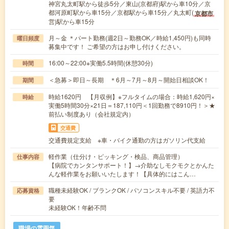
神宮丸太町駅から徒歩5分／東山(京都府)駅から車10分／京
都河原町駅から車15分／京都駅から車15分／丸太町(
京都市
営)駅から車15分
月～金 ＊パート勤務(週2日～勤務OK／時給1,450円)も同時
曜日頻度
募集中です！ ご希望の方はお申し付けください。
16:00～22:00※実働5.5時間(休憩30分)
時間
＜急募＞即日～長期 ＊6月～7月～8月～開始日相談OK！
期間
時給1620円 【月収例】※フルタイムの場合：時給1,620円×
時給
実働5時間30分×21日＝187,110円＜1回勤務で8910円！＞★
前払い制度あり（会社規定内）
交通費
交通費規定支給 ※車・バイク通勤の方はガソリン代支給
軽作業（仕分け・ピッキング・検品、商品管理）
仕事内容
【病院でカンタンサポート！】→介助なしモクモクとかんた
んな軽作業をお願いいたします！【具体的にはこん…
職種未経験OK / ブランクOK / パソコンスキル不要 / 英語力不
応募資格
要
未経験OK！年齢不問
職場の雰囲気