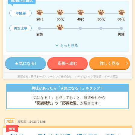
職場の雰囲気
年齢層
20代
30代
40代
50代
60代
男女比率
女性
男性
もっと見る
気になる!
応募へ進む
詳しく見る
派遣会社
日研トータルソーシング株式会社 メディカルケア事業部 ナース派遣
興味があったら「★気になる！」をタップ！
「気になる！」を押しておくと、派遣会社から
「面談確約」
や
「応募歓迎」
が届きます！
未読
掲載日
2026/08/08
NEW