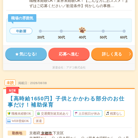
職種未経験OK！業界未経験OK！【こんな方におススメ！ま
ずはご応募ください／歓迎条件】何かしらの事務…
職場の雰囲気
年齢層
20代
30代
40代
50代
60代
気になる!
応募へ進む
詳しく見る
派遣会社
アデコ株式会社
未読
掲載日
2026/08/08
NEW
【高時給1650円】子供とかかわる部分のお仕
事だけ！補助保育
職種未経験OK
交通費別途支給あり
土日祝日が休み
残業なし
WEB登録OK
派遣
京都府
下京区
京都市
勤務地
京都駅から---分／烏丸駅から---分／四条大宮駅から---分／丹