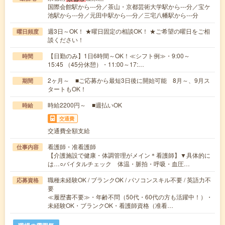
国際会館駅から---分／茶山・京都芸術大学駅から---分／宝ケ
池駅から---分／元田中駅から---分／三宅八幡駅から---分
週3日～OK！ ★曜日固定の相談OK！ ★ご希望の曜日をご相
曜日頻度
談ください！
【日勤のみ】1日6時間～OK！≪シフト例≫・9:00～
時間
15:45 （45分休憩）・11:00～17:…
2ヶ月～ ■ご応募から最短3日後に開始可能 8月～、9月ス
期間
タートもOK！
時給2200円～ ■週払いOK
時給
交通費
交通費全額支給
看護師・准看護師
仕事内容
【介護施設で健康・体調管理がメイン＊看護師】▼具体的に
は…○バイタルチェック 体温・脈拍・呼吸・血圧…
職種未経験OK / ブランクOK / パソコンスキル不要 / 英語力不
応募資格
要
≪履歴書不要≫・年齢不問（50代・60代の方も活躍中！）・
未経験OK・ブランクOK・看護師資格（准看…