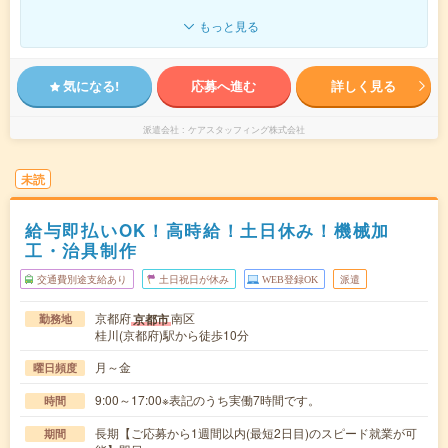
もっと見る
気になる!
応募へ進む
詳しく見る
派遣会社
ケアスタッフィング株式会社
未読
給与即払いOK！高時給！土日休み！機械加
工・治具制作
交通費別途支給あり
土日祝日が休み
WEB登録OK
派遣
京都府
南区
京都市
勤務地
桂川(京都府)駅から徒歩10分
月～金
曜日頻度
9:00～17:00※表記のうち実働7時間です。
時間
長期【ご応募から1週間以内(最短2日目)のスピード就業が可
期間