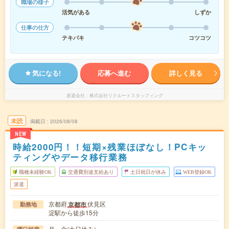
職場の様子
活気がある
しずか
仕事の仕方
テキパキ
コツコツ
気になる!
応募へ進む
詳しく見る
派遣会社
株式会社リクルートスタッフィング
未読
掲載日
2026/08/08
NEW
時給2000円！！短期×残業ほぼなし！PCキッ
ティングやデータ移行業務
職種未経験OK
交通費別途支給あり
土日祝日が休み
WEB登録OK
派遣
京都府
伏見区
京都市
勤務地
淀駅から徒歩15分
月～金(土日休み）