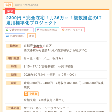
未読
掲載日
2026/08/08
NEW
2300円＊完全在宅！月36万～！複数拠点のIT
運用標準化プロジェクト
交通費別途支給あり
土日祝日が休み
在宅・リモート
WEB登録OK
派遣
京都府
右京区
京都市
勤務地
西大路駅から徒歩15分／西京極駅から徒歩15分
月～金（週5日／土日祝休み）
曜日頻度
8:15～17:15(実働8時間 休憩1時間)
時間
2026年10月上旬～長期 ※10月～OK！
期間
時給2300円～2400円 ※月収例 368,000円～384,000円+残
時給
業代
交通費
全額支給 ※当社規定に基づく
サーバ・ネットワークエンジニア
仕事内容
監視システム・仮想基盤・ネットワーク等のIT基盤運用標準