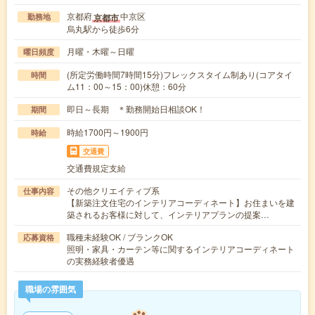
京都府
中京区
京都市
勤務地
烏丸駅から徒歩6分
月曜・木曜～日曜
曜日頻度
(所定労働時間7時間15分)フレックスタイム制あり(コアタイ
時間
ム11：00～15：00)休憩：60分
即日～長期 ＊勤務開始日相談OK！
期間
時給1700円～1900円
時給
交通費
交通費規定支給
その他クリエイティブ系
仕事内容
【新築注文住宅のインテリアコーディネート】お住まいを建
築されるお客様に対して、インテリアプランの提案…
職種未経験OK / ブランクOK
応募資格
照明・家具・カーテン等に関するインテリアコーディネート
の実務経験者優遇
職場の雰囲気