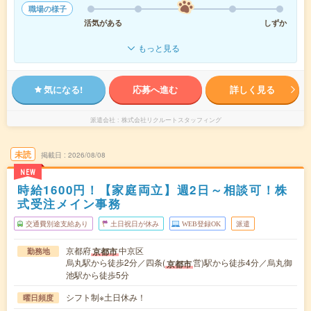
職場の様子
活気がある
しずか
もっと見る
気になる!
応募へ進む
詳しく見る
派遣会社
株式会社リクルートスタッフィング
未読
掲載日
2026/08/08
NEW
時給1600円！【家庭両立】週2日～相談可！株
式受注メイン事務
交通費別途支給あり
土日祝日が休み
WEB登録OK
派遣
京都府
中京区
京都市
勤務地
烏丸駅から徒歩2分／四条(
営)駅から徒歩4分／烏丸御
京都市
池駅から徒歩5分
シフト制※土日休み！
曜日頻度