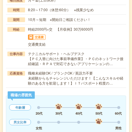
曜日頻度
8:20～17:00（休憩:60分） ※残業少なめ
時間
10月～短期 ※開始日ご相談ください！
期間
時給2000円+交 【月収例】30万6000円
時給
交通費
交通費支給
テクニカルサポート・ヘルプデスク
仕事内容
【ＰＣ入替に向けた事前準備作業】・ＰＣのネットワーク接
続確認・ＲＰＡで対応できないアプリケーションの…
職種未経験OK / ブランクOK / 英語力不要
応募資格
未経験からもチャレンジいただけます！【こんなスキルや経
験のある方を歓迎します！】ＩＴパスポート程度の…
職場の雰囲気
年齢層
20代
30代
40代
50代
60代
男女比率
女性
男性