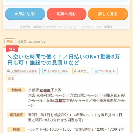
気になる!
応募へ進む
詳しく見る
派遣会社
株式会社リクルートスタッフィング ＩＴスタッフィング（関西）
未読
掲載日
2026/08/08
NEW
＼空いた時間で働く！／日払いOK×1勤務3万
円も可！施設での見回りなど
交通費別途支給あり
土日祝日が休み
残業なし
WEB登録OK
派遣
京都府
下京区
京都市
勤務地
大宮(京都府)駅から---分／丹波口駅から---分／花園(京都府)駅
から---分／五条(
営)駅から---分／梅小路京都西駅から-
京都市
--分
週2日（週1日も相談OK！） ※希望のシフトを毎月提出（日
曜日頻度
数と曜日の組み合わせや固定も可）
≪シフト例≫10:00～15:00（実働5時間）12:00～17:00（実
時間