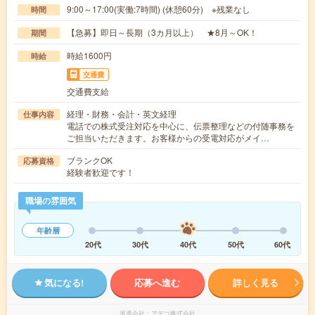
9:00～17:00(実働:7時間) (休憩60分) ※残業なし
時間
【急募】即日～長期（3カ月以上） ★8月～OK！
期間
時給1600円
時給
交通費
交通費支給
経理・財務・会計・英文経理
仕事内容
電話での株式受注対応を中心に、伝票整理などの付随事務を
ご担当いただきます。お客様からの受電対応がメイ…
ブランクOK
応募資格
経験者歓迎です！
職場の雰囲気
年齢層
20代
30代
40代
50代
60代
気になる!
応募へ進む
詳しく見る
派遣会社
アデコ株式会社