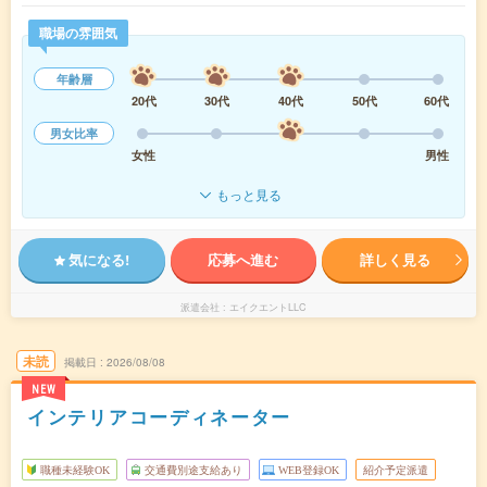
職場の雰囲気
年齢層
20代
30代
40代
50代
60代
男女比率
女性
男性
もっと見る
気になる!
応募へ進む
詳しく見る
派遣会社
エイクエントLLC
未読
掲載日
2026/08/08
NEW
インテリアコーディネーター
職種未経験OK
交通費別途支給あり
WEB登録OK
紹介予定派遣