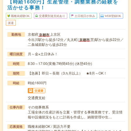
【時給1600円】生産管理・調整業務の経験を
活かせる事務！
職種未経験OK
交通費別途支給あり
土日祝日が休み
WEB登録OK
派遣
京都府
上京区
京都市
勤務地
今出川駅から徒歩12分／丸太町(
営)駅から徒歩22分／
京都市
二条城前駅から徒歩23分
月～金※土日休み！
曜日頻度
8:30～17:00(実働:7時間45分) (休憩45分)
時間
【急募】即日～長期（3カ月以上） ★8月～OK！
期間
時給1600円
時給
交通費
交通費支給
その他事務系
仕事内容
工場全体の生産計画を立案・管理する事務業務です。受注情
報や設備状況をもとに計画を作成し、納期管理や生…
職種未経験OK / 英語力不要
応募資格