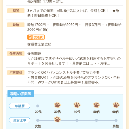
働5時間）17:00～翌1…
3ヵ月までの短期 ※職場が気に入れば、長期もOK！ ★急
期間
募！即日勤務もOK！
時給1700円～ 夜勤時給2060円～ 日収3万円～（夜勤時給
時給
2060円×15h）
交通費
交通費全額支給
介護関連
仕事内容
＼介護施設で見守りやお手伝い／施設を利用するお年寄りの
サポートをお任せします！＜具体的には…＞・お掃…
ブランクOK / パソコンスキル不要 / 英語力不要
応募資格
＜無資格OK！＞介護の経験をお持ちの方ブランクOK・年齢
不問！WワークOK10名以上募集中！履歴書不…
職場の雰囲気
年齢層
20代
30代
40代
50代
60代
男女比率
女性
男性