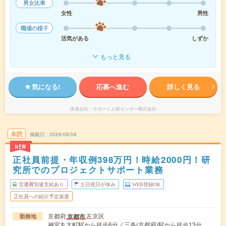
男女比率
女性
男性
職場の様子
活気がある
しずか
もっと見る
気になる!
応募へ進む
詳しく見る
派遣会社
サポート人材センター株式会社
未読
掲載日
2026/08/08
NEW
正社員前提・年収例398万円！時給2000円！研
究所でのプロジェクトサポート業務
交通費別途支給あり
土日祝日が休み
WEB登録OK
正社員への紹介予定派遣
京都府
左京区
京都市
勤務地
神宮丸太町駅から徒歩6分／三条(京都府)駅から徒歩13分