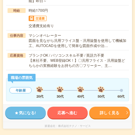
能】即日～
時給1700円
時給
交通費
交通費支給有り
マシンオペレーター
仕事内容
図面を見ながら汎用フライス盤・汎用旋盤を使用して機械加
工、AUTOCADを使用して簡単な図面作成や治…
ブランクOK / パソコンスキル不要 / 英語力不要
応募資格
【来社不要、WEB登録OK！】〇汎用フライス・汎用旋盤ど
ちらかの実務経験をお持ちの方〇フリーター、主…
職場の雰囲気
年齢層
20代
30代
40代
50代
60代
気になる!
応募へ進む
詳しく見る
派遣会社
株式会社テクノ・サービス