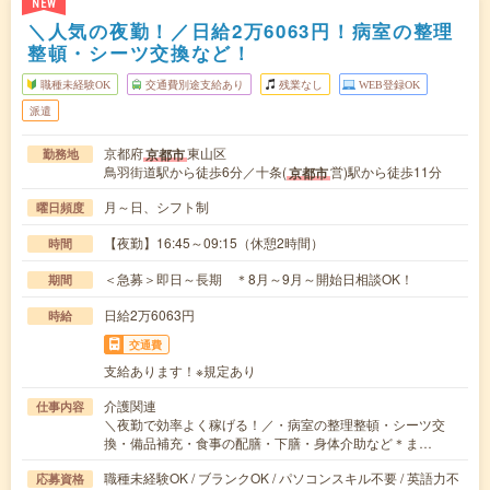
NEW
＼人気の夜勤！／日給2万6063円！病室の整理
整頓・シーツ交換など！
職種未経験OK
交通費別途支給あり
残業なし
WEB登録OK
派遣
京都府
東山区
京都市
勤務地
鳥羽街道駅から徒歩6分／十条(
営)駅から徒歩11分
京都市
月～日、シフト制
曜日頻度
【夜勤】16:45～09:15（休憩2時間）
時間
＜急募＞即日～長期 ＊8月～9月～開始日相談OK！
期間
日給2万6063円
時給
交通費
支給あります！※規定あり
介護関連
仕事内容
＼夜勤で効率よく稼げる！／・病室の整理整頓・シーツ交
換・備品補充・食事の配膳・下膳・身体介助など＊ま…
職種未経験OK / ブランクOK / パソコンスキル不要 / 英語力不
応募資格