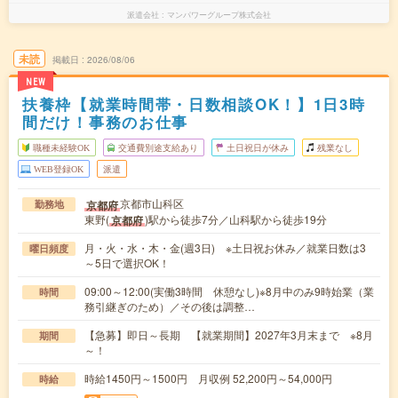
派遣会社
マンパワーグループ株式会社
未読
掲載日
2026/08/06
NEW
扶養枠【就業時間帯・日数相談OK！】1日3時
間だけ！事務のお仕事
職種未経験OK
交通費別途支給あり
土日祝日が休み
残業なし
WEB登録OK
派遣
京都市山科区
京都府
勤務地
東野(
)駅から徒歩7分／山科駅から徒歩19分
京都府
月・火・水・木・金(週3日) ※土日祝お休み／就業日数は3
曜日頻度
～5日で選択OK！
09:00～12:00(実働3時間 休憩なし)※8月中のみ9時始業（業
時間
務引継ぎのため）／その後は調整…
【急募】即日～長期 【就業期間】2027年3月末まで ※8月
期間
～！
時給1450円～1500円 月収例 52,200円～54,000円
時給