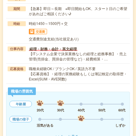
【急募】即日～長期 ※即日開始もOK、スタート日のご希望
期間
があればご相談ください♪
時給1450～1500円＋交
時給
交通費
交通費別途支給(当社規定あり)
経理・財務・会計・英文経理
仕事内容
【ITシステム企業で決算業務なしの経理と総務事務】・売上
管理(売掛金、買掛金の管理など)・経費精算・…
職種未経験OK / ブランクOK / 英語力不要
応募資格
【応募資格】・経理の実務経験もしくは簿記検定の取得歴・
Excel(SUM・AVE関数)
職場の雰囲気
年齢層
20代
30代
40代
50代
60代
職場の様子
活気がある
しずか