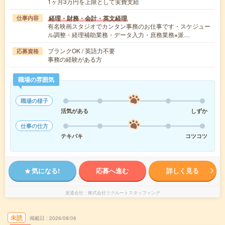
1ヶ月3万円を上限として実費支給
経理・財務・会計・英文経理
仕事内容
有名映画スタジオでカンタン事務のお仕事です・スケジュー
ル調整・経理補助業務・データ入力・庶務業務※派…
ブランクOK / 英語力不要
応募資格
事務の経験がある方
職場の雰囲気
職場の様子
活気がある
しずか
仕事の仕方
テキパキ
コツコツ
気になる!
応募へ進む
詳しく見る
派遣会社
株式会社リクルートスタッフィング
未読
掲載日
2026/08/06