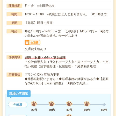
月～金 ※土日祝休み
曜日頻度
10:00～15:00 ※残業はほとんどありません。 #15時まで
時間
【急募】即日～長期
期間
時給1350円～1400円＋交 【月収例】141,750円～ ■給与
時給
の前払いが可能な速払いサービスあり
交通費
交通費支給あり
経理・財務・会計・英文経理
仕事内容
＊会計伝票入力（仕入れデータ入力＊売上データ入力）＊支
払い業務（請求書処理・伝票処理）＊経費精算処理…
ブランクOK / 英語力不要
応募資格
◆業界経験問いません！◆経理事務の経験がある方◆【必要
なOAスキル】Excel（関数） #初めての派…
職場の雰囲気
年齢層
20代
30代
40代
50代
60代