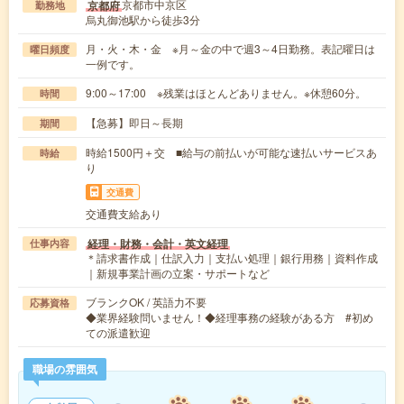
京都市中京区
京都府
勤務地
烏丸御池駅から徒歩3分
月・火・木・金 ※月～金の中で週3～4日勤務。表記曜日は
曜日頻度
一例です。
9:00～17:00 ※残業はほとんどありません。※休憩60分。
時間
【急募】即日～長期
期間
時給1500円＋交 ■給与の前払いが可能な速払いサービスあ
時給
り
交通費
交通費支給あり
経理・財務・会計・英文経理
仕事内容
＊請求書作成｜仕訳入力｜支払い処理｜銀行用務｜資料作成
｜新規事業計画の立案・サポートなど
ブランクOK / 英語力不要
応募資格
◆業界経験問いません！◆経理事務の経験がある方 #初め
ての派遣歓迎
職場の雰囲気