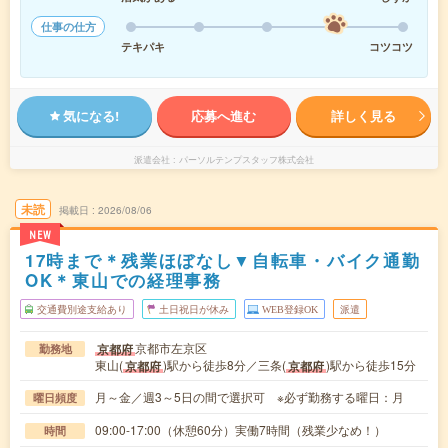
仕事の仕方
テキパキ
コツコツ
気になる!
応募へ進む
詳しく見る
派遣会社
パーソルテンプスタッフ株式会社
未読
掲載日
2026/08/06
NEW
17時まで＊残業ほぼなし▼自転車・バイク通勤
OK＊東山での経理事務
交通費別途支給あり
土日祝日が休み
WEB登録OK
派遣
京都市左京区
京都府
勤務地
東山(
)駅から徒歩8分／三条(
)駅から徒歩15分
京都府
京都府
月～金／週3～5日の間で選択可 ※必ず勤務する曜日：月
曜日頻度
09:00-17:00（休憩60分）実働7時間（残業少なめ！）
時間