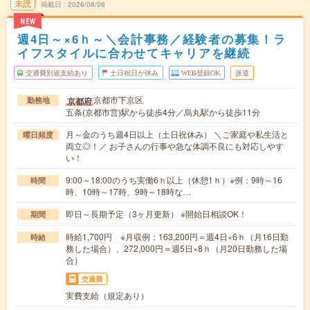
未読
掲載日
2026/08/06
NEW
週4日～×6ｈ～＼会計事務／経験者の募集！ラ
イフスタイルに合わせてキャリアを継続
交通費別途支給あり
土日祝日が休み
WEB登録OK
派遣
京都市下京区
京都府
勤務地
五条(京都市営)駅から徒歩4分／烏丸駅から徒歩11分
月～金のうち週4日以上（土日祝休み） ＼ご家庭や私生活と
曜日頻度
両立◎！／ お子さんの行事や急な体調不良にも対応しやす
い！
9:00～18:00のうち実働6ｈ以上（休憩1ｈ）※例：9時～16
時間
時、10時～17時、9時～18時な…
即日～長期予定（3ヶ月更新） ※開始日相談OK！
期間
時給1,700円 ※月収例：163,200円＝週4日×6ｈ（月16日勤
時給
務した場合）、272,000円＝週5日×8ｈ（月20日勤務した場
合）
交通費
実費支給（規定あり）