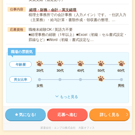
経理・財務・会計・英文経理
仕事内容
税理士事務所での会計事務（入力メイン）です。・仕訳入力
（主業務）・給与計算・書類作成・領収書の整理、…
職種未経験OK / 英語力不要
応募資格
■経理事務の経験（1年以上）■Excel（初級：セル書式設定・
罫線など）■Word（初級：書式設定な…
職場の雰囲気
年齢層
20代
30代
40代
50代
60代
男女比率
女性
男性
もっと見る
気になる!
応募へ進む
詳しく見る
派遣会社
エンプロ株式会社 大阪オフィス