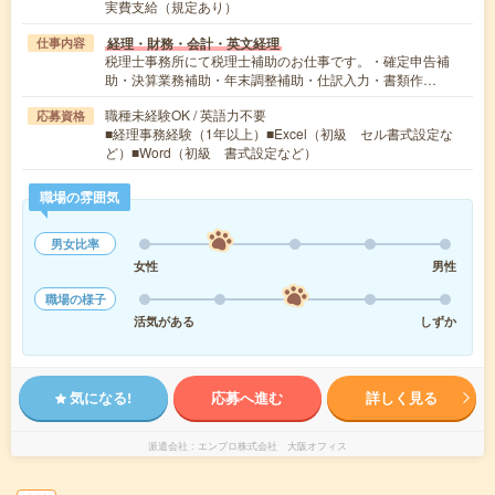
実費支給（規定あり）
経理・財務・会計・英文経理
仕事内容
税理士事務所にて税理士補助のお仕事です。・確定申告補
助・決算業務補助・年末調整補助・仕訳入力・書類作…
職種未経験OK / 英語力不要
応募資格
■経理事務経験（1年以上）■Excel（初級 セル書式設定な
ど）■Word（初級 書式設定など）
職場の雰囲気
男女比率
女性
男性
職場の様子
活気がある
しずか
気になる!
応募へ進む
詳しく見る
派遣会社
エンプロ株式会社 大阪オフィス