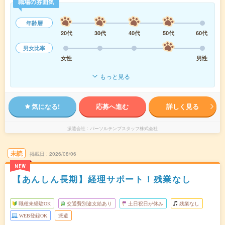
職場の雰囲気
年齢層
20代
30代
40代
50代
60代
男女比率
女性
男性
もっと見る
気になる!
応募へ進む
詳しく見る
派遣会社
パーソルテンプスタッフ株式会社
未読
掲載日
2026/08/06
NEW
【あんしん長期】経理サポート！残業なし
職種未経験OK
交通費別途支給あり
土日祝日が休み
残業なし
WEB登録OK
派遣