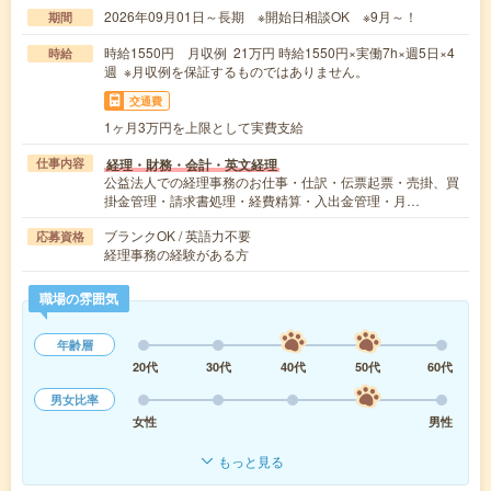
2026年09月01日～長期 ※開始日相談OK ※9月～！
期間
時給1550円 月収例 21万円 時給1550円×実働7h×週5日×4
時給
週 ※月収例を保証するものではありません。
交通費
1ヶ月3万円を上限として実費支給
経理・財務・会計・英文経理
仕事内容
公益法人での経理事務のお仕事・仕訳・伝票起票・売掛、買
掛金管理・請求書処理・経費精算・入出金管理・月…
ブランクOK / 英語力不要
応募資格
経理事務の経験がある方
職場の雰囲気
年齢層
20代
30代
40代
50代
60代
男女比率
女性
男性
もっと見る