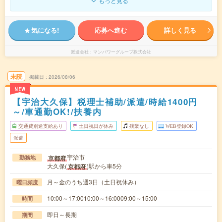
もっと見る
気になる!
応募へ進む
詳しく見る
派遣会社
マンパワーグループ株式会社
未読
掲載日
2026/08/06
NEW
【宇治大久保】税理士補助/派遣/時給1400円
～/車通勤OK!/扶養内
交通費別途支給あり
土日祝日が休み
残業なし
WEB登録OK
派遣
宇治市
京都府
勤務地
大久保(
)駅から車5分
京都府
月～金のうち週3日（土日祝休み）
曜日頻度
10:00～17:0010:00～16:0009:00～15:00
時間
即日～長期
期間