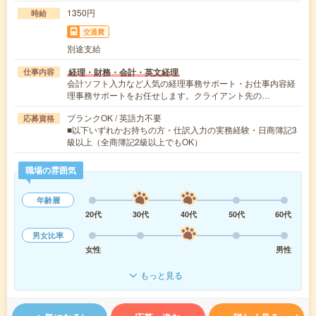
1350円
時給
交通費
別途支給
経理・財務・会計・英文経理
仕事内容
会計ソフト入力など人気の経理事務サポート・お仕事内容経
理事務サポートをお任せします。クライアント先の…
ブランクOK / 英語力不要
応募資格
■以下いずれかお持ちの方・仕訳入力の実務経験・日商簿記3
級以上（全商簿記2級以上でもOK）
職場の雰囲気
年齢層
20代
30代
40代
50代
60代
男女比率
女性
男性
もっと見る