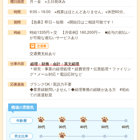
月～金 ※土日祝休み
曜日頻度
9:00～16:00 ※残業はほとんどありません。※休憩60分。
時間
【急募】即日～短期 ※開始日はご相談可能です！
期間
時給1335円＋交 【月収例】160,200円～ ■給与の前払い
時給
が可能な速払いサービスあり
交通費
交通費支給あり
経理・財務・会計・英文経理
仕事内容
＊研究・事業の経理処理＊経費管理＊伝票処理＊ファイリン
グ＊メール対応＊電話応対など
ブランクOK / 英語力不要
応募資格
◆業界経験問いません！◆経理事務の経験がある方 #初め
ての派遣歓迎
職場の雰囲気
年齢層
20代
30代
40代
50代
60代
男女比率