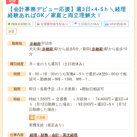
NEW
【会計事務デビュー応援】週3日×4-5ｈ＼経理
経験あればOK／家庭と両立理解大！
職種未経験OK
交通費別途支給あり
土日祝日が休み
WEB登録OK
派遣
宇治市
京都府
勤務地
大久保(
)駅から徒歩5分／新田(
)駅から徒歩10
京都府
京都府
分
月～金のうち週3日（土日祝休み）
曜日頻度
9：00～18：00のうち実働4～5ｈで選択※休憩0～60分で相
時間
談可＜勤務例＞9時～13時、9時～1…
即日～長期予定（3ヶ月更新） ※開始日相談可
期間
時給 1,550円 ＋ 交通費 ＜月収例＞ ・74,400円＝週3日×4
時給
ｈ（月12日勤務した場合） ・93,000円＝週3日×5ｈ（月12
日勤務した場合）
交通費
実費支給（規定あり）
経理・財務・会計・英文経理
仕事内容