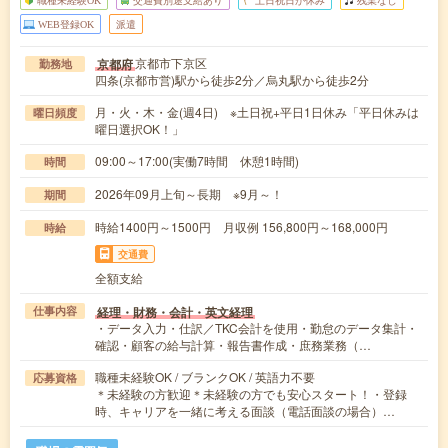
WEB登録OK
派遣
京都市下京区
京都府
勤務地
四条(京都市営)駅から徒歩2分／烏丸駅から徒歩2分
月・火・木・金(週4日) ※土日祝+平日1日休み「平日休みは
曜日頻度
曜日選択OK！」
09:00～17:00(実働7時間 休憩1時間)
時間
2026年09月上旬～長期 ※9月～！
期間
時給1400円～1500円 月収例 156,800円～168,000円
時給
交通費
全額支給
経理・財務・会計・英文経理
仕事内容
・データ入力・仕訳／TKC会計を使用・勤怠のデータ集計・
確認・顧客の給与計算・報告書作成・庶務業務（…
職種未経験OK / ブランクOK / 英語力不要
応募資格
＊未経験の方歓迎＊未経験の方でも安心スタート！・登録
時、キャリアを一緒に考える面談（電話面談の場合）…