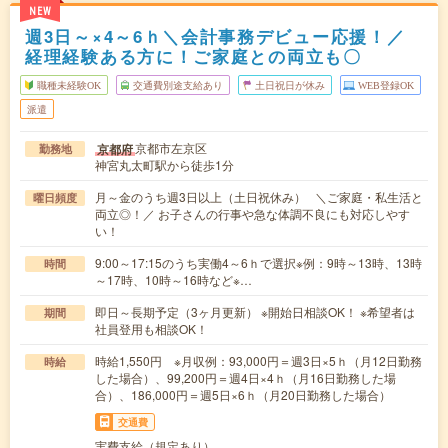
NEW
週3日～×4～6ｈ＼会計事務デビュー応援！／
経理経験ある方に！ご家庭との両立も〇
職種未経験OK
交通費別途支給あり
土日祝日が休み
WEB登録OK
派遣
京都市左京区
京都府
勤務地
神宮丸太町駅から徒歩1分
月～金のうち週3日以上（土日祝休み） ＼ご家庭・私生活と
曜日頻度
両立◎！／ お子さんの行事や急な体調不良にも対応しやす
い！
9:00～17:15のうち実働4～6ｈで選択※例：9時～13時、13時
時間
～17時、10時～16時など※…
即日～長期予定（3ヶ月更新） ※開始日相談OK！ ※希望者は
期間
社員登用も相談OK！
時給1,550円 ※月収例：93,000円＝週3日×5ｈ（月12日勤務
時給
した場合）、99,200円＝週4日×4ｈ（月16日勤務した場
合）、186,000円＝週5日×6ｈ（月20日勤務した場合）
交通費
実費支給（規定あり）