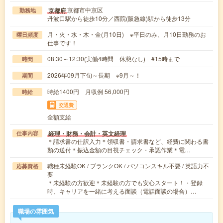
京都市中京区
京都府
勤務地
丹波口駅から徒歩10分／西院(阪急線)駅から徒歩13分
月・火・水・木・金(月10日) ※平日のみ、月10日勤務のお
曜日頻度
仕事です！
08:30～12:30(実働4時間 休憩なし) #15時まで
時間
2026年09月下旬～長期 ※9月～！
期間
時給1400円 月収例 56,000円
時給
交通費
全額支給
経理・財務・会計・英文経理
仕事内容
＊請求書の仕訳入力＊領収書・請求書など、経費に関わる書
類の送付＊振込金額の目視チェック・承認作業＊電…
職種未経験OK / ブランクOK / パソコンスキル不要 / 英語力不
応募資格
要
＊未経験の方歓迎＊未経験の方でも安心スタート！・登録
時、キャリアを一緒に考える面談（電話面談の場合）…
職場の雰囲気