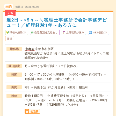
未読
掲載日
2026/08/06
NEW
週2日～×5ｈ～＼税理士事務所で会計事務デビ
ュー！／経理経験1年～ある方に
職種未経験OK
交通費別途支給あり
土日祝日が休み
WEB登録OK
派遣
京都市右京区
京都府
勤務地
嵯峨嵐山駅から徒歩5分／鹿王院駅から徒歩8分／トロッコ嵯
峨駅から徒歩8分
月～金のうち週2日以上（土日祝休み）
曜日頻度
9：00～17：30のうち実働5ｈ（休憩0～60分で相談可）＜
時間
勤務例＞9時～14時、9時～15時、1…
即日～長期予定（3か月更新） ※開始日相談可
期間
時給 1,550円 ＋ 交通費実費支給（規定あり） ＜月収例＞ ・
時給
62,000円＝週2日×5ｈ（月8日勤務した場合） ・232,500円
＝週5日×7.5ｈ（月20日勤務した場合）
交通費