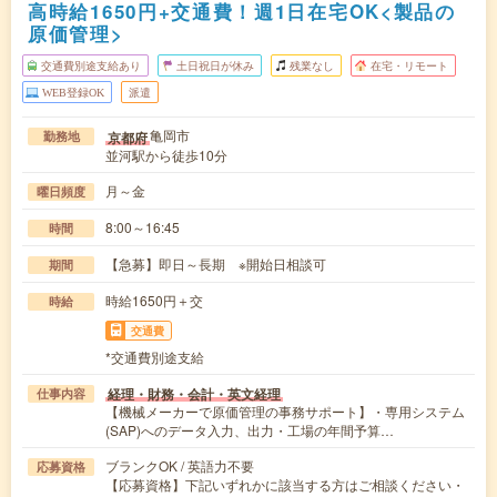
高時給1650円+交通費！週1日在宅OK<製品の
原価管理>
交通費別途支給あり
土日祝日が休み
残業なし
在宅・リモート
WEB登録OK
派遣
亀岡市
京都府
勤務地
並河駅から徒歩10分
月～金
曜日頻度
8:00～16:45
時間
【急募】即日～長期 ※開始日相談可
期間
時給1650円＋交
時給
交通費
*交通費別途支給
経理・財務・会計・英文経理
仕事内容
【機械メーカーで原価管理の事務サポート】・専用システム
(SAP)へのデータ入力、出力・工場の年間予算…
ブランクOK / 英語力不要
応募資格
【応募資格】下記いずれかに該当する方はご相談ください・