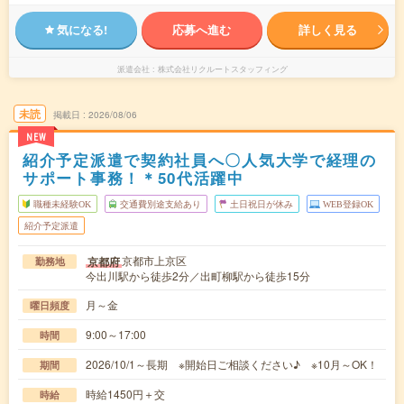
気になる!
応募へ進む
詳しく見る
派遣会社
株式会社リクルートスタッフィング
未読
掲載日
2026/08/06
NEW
紹介予定派遣で契約社員へ〇人気大学で経理の
サポート事務！＊50代活躍中
職種未経験OK
交通費別途支給あり
土日祝日が休み
WEB登録OK
紹介予定派遣
京都市上京区
京都府
勤務地
今出川駅から徒歩2分／出町柳駅から徒歩15分
月～金
曜日頻度
9:00～17:00
時間
2026/10/1～長期 ※開始日ご相談ください♪ ※10月～OK！
期間
時給1450円＋交
時給