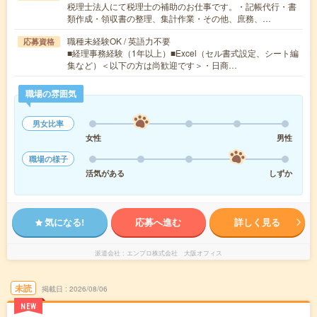
税理士法人にて税理士の補助のお仕事です。・記帳代行・書
類作成・領収書の整理、集計作業・その他、庶務、…
職種未経験OK / 英語力不要
応募資格
■経理事務経験（1年以上）■Excel（セル書式設定、シート編
集など）＜以下の方は尚歓迎です＞・日商…
職場の雰囲気
男女比率
女性
男性
職場の様子
活気がある
しずか
気になる!
応募へ進む
詳しく見る
派遣会社
エンプロ株式会社 大阪オフィス
未読
掲載日
2026/08/06
NEW