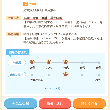
交通費
交通費支給(当社規定あり)
経理・財務・会計・英文経理
仕事内容
【大学の経理に関するサポート事務】・財務会計システムを
使用した伝票点検業務・附属学校・幼稚園および大…
職種未経験OK / ブランクOK / 英語力不要
応募資格
【応募資格】・Excel、Wordを使用した事務職の経験・経理
職の経験がある方は活かせます!
職場の雰囲気
年齢層
20代
30代
40代
50代
60代
職場の様子
活気がある
しずか
もっと見る
気になる!
応募へ進む
詳しく見る