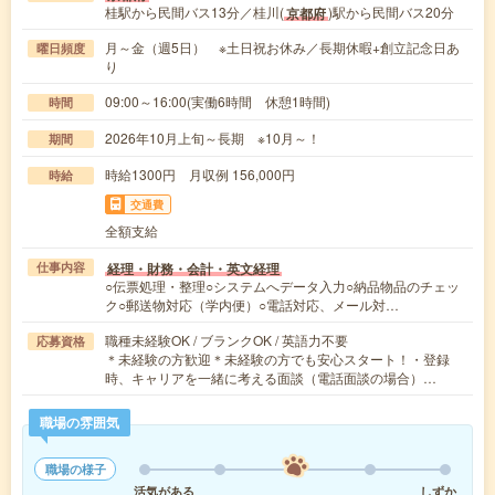
桂駅から民間バス13分／桂川(
)駅から民間バス20分
京都府
月～金（週5日） ※土日祝お休み／長期休暇+創立記念日あ
曜日頻度
り
09:00～16:00(実働6時間 休憩1時間)
時間
2026年10月上旬～長期 ※10月～！
期間
時給1300円 月収例 156,000円
時給
交通費
全額支給
経理・財務・会計・英文経理
仕事内容
○伝票処理・整理○システムへデータ入力○納品物品のチェッ
ク○郵送物対応（学内便）○電話対応、メール対…
職種未経験OK / ブランクOK / 英語力不要
応募資格
＊未経験の方歓迎＊未経験の方でも安心スタート！・登録
時、キャリアを一緒に考える面談（電話面談の場合）…
職場の雰囲気
職場の様子
活気がある
しずか