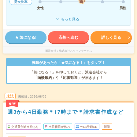
男女比率
女性
男性
もっと見る
気になる!
応募へ進む
詳しく見る
派遣会社
株式会社スタッフサービス
興味があったら「★気になる！」をタップ！
「気になる！」を押しておくと、派遣会社から
「面談確約」
や
「応募歓迎」
が届きます！
未読
掲載日
2026/08/06
NEW
週3から4日勤務＊17時まで＊請求書作成など
交通費別途支給あり
土日祝日が休み
WEB登録OK
派遣