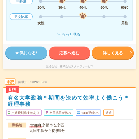
年齢層
20代
30代
40代
50代
60代
男女比率
女性
男性
もっと見る
気になる!
応募へ進む
詳しく見る
派遣会社
株式会社スタッフサービス
未読
掲載日
2026/08/06
NEW
有名大学勤務＊期間を決めて効率よく働こう＊
経理事務
交通費別途支給あり
土日祝日が休み
WEB登録OK
派遣
京都市左京区
京都府
勤務地
元田中駅から徒歩9分