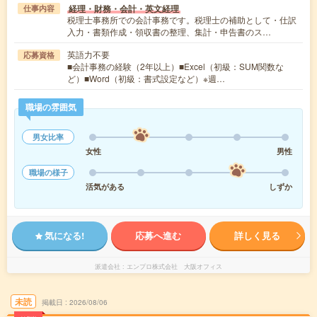
経理・財務・会計・英文経理
仕事内容
税理士事務所での会計事務です。税理士の補助として・仕訳
入力・書類作成・領収書の整理、集計・申告書のス…
英語力不要
応募資格
■会計事務の経験（2年以上）■Excel（初級：SUM関数な
ど）■Word（初級：書式設定など）※週…
職場の雰囲気
男女比率
女性
男性
職場の様子
活気がある
しずか
気になる!
応募へ進む
詳しく見る
派遣会社
エンプロ株式会社 大阪オフィス
未読
掲載日
2026/08/06