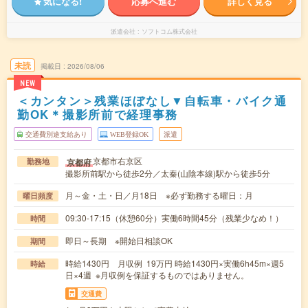
気になる!
応募へ進む
詳しく見る
派遣会社
ソフトコム株式会社
未読
掲載日
2026/08/06
NEW
＜カンタン＞残業ほぼなし▼自転車・バイク通
勤OK＊撮影所前で経理事務
交通費別途支給あり
WEB登録OK
派遣
京都市右京区
京都府
勤務地
撮影所前駅から徒歩2分／太秦(山陰本線)駅から徒歩5分
月～金・土・日／月18日 ※必ず勤務する曜日：月
曜日頻度
09:30-17:15（休憩60分）実働6時間45分（残業少なめ！）
時間
即日～長期 ※開始日相談OK
期間
時給1430円 月収例 19万円 時給1430円×実働6h45m×週5
時給
日×4週 ※月収例を保証するものではありません。
交通費