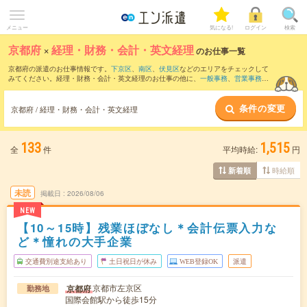
メニュー
気になる!
ログイン
検索
京都府
×
経理・財務・会計・英文経理
のお仕事一覧
京都府の派遣のお仕事情報です。
下京区
、
南区
、
伏見区
などのエリアをチェックして
みてください。経理・財務・会計・英文経理のお仕事の他に、
一般事務
、
営業事務
、
総務・人事・労務
などを取り揃えています。さらに、
短期
・
単発
などの期間や、
職種
未経験OK
などのこだわり条件で絞り込んでいただけます。職種辞典：
経理・財務・会
条件の変更
計・英文経理のお仕事とは？とは？
京都府 / 経理・財務・会計・英文経理
133
1,515
全
件
平均時給:
円
時給順
新着順
未読
掲載日
2026/08/06
NEW
【10～15時】残業ほぼなし＊会計伝票入力な
ど＊憧れの大手企業
交通費別途支給あり
土日祝日が休み
WEB登録OK
派遣
京都市左京区
京都府
勤務地
国際会館駅から徒歩15分