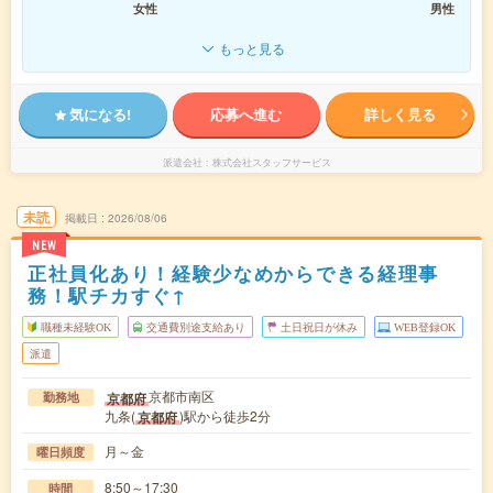
女性
男性
もっと見る
気になる!
応募へ進む
詳しく見る
派遣会社
株式会社スタッフサービス
未読
掲載日
2026/08/06
NEW
正社員化あり！経験少なめからできる経理事
務！駅チカすぐ↑
職種未経験OK
交通費別途支給あり
土日祝日が休み
WEB登録OK
派遣
京都市南区
京都府
勤務地
九条(
)駅から徒歩2分
京都府
月～金
曜日頻度
8:50～17:30
時間