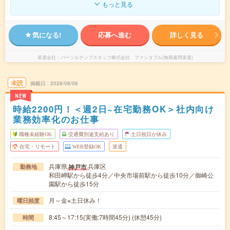
もっと見る
気になる!
応募へ進む
詳しく見る
派遣会社
パーソルテンプスタッフ株式会社 ファンタブル(無期雇用派遣)
未読
掲載日
2026/08/06
NEW
時給2200円！＜週2日~在宅勤務OK＞社内向け
業務効率化のお仕事
職種未経験OK
交通費別途支給あり
土日祝日が休み
在宅・リモート
WEB登録OK
派遣
兵庫県
兵庫区
神戸市
勤務地
和田岬駅から徒歩4分／中央市場前駅から徒歩10分／御崎公
園駅から徒歩15分
月～金※土日休み！
曜日頻度
8:45～17:15(実働:7時間45分) (休憩45分)
時間