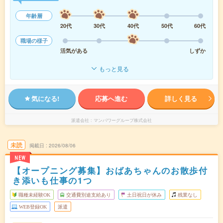
年齢層
20代
30代
40代
50代
60代
職場の様子
活気がある
しずか
もっと見る
気になる!
応募へ進む
詳しく見る
派遣会社
マンパワーグループ株式会社
未読
掲載日
2026/08/06
NEW
【オープニング募集】おばあちゃんのお散歩付
き添いも仕事の1つ
職種未経験OK
交通費別途支給あり
土日祝日が休み
残業なし
WEB登録OK
派遣