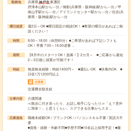
兵庫県
東灘区
神戸市
勤務地
摂津本山駅から---分／御影(兵庫県・阪神線)駅から---分／甲
南山手駅から---分／アイランドセンター駅から---分／住吉(兵
庫県・阪神線)駅から---分
週2日～OK ■曜日固定の相談OK！ ■希望の曜日があればご相
曜日頻度
談ください！
9:00～18:00（休憩60分）■ご希望があれば下記シフトも
時間
OK！早番 7:00～16:00遅番 …
【8月中のスタートOK！急募！】2カ月～ ■ご応募から最短
期間
2～3日後に就業が可能です！
無資格未経験：時給1400円～ ■週払いOK ■扶養内OK ■
時給
日収1万1200円以上
交通費
交通費全額支給
介護関連
仕事内容
≪散歩に付き添ったり、お話し相手になったり≫「え？意外
に簡単！」と思うくらい、スグできる仕事からスタ…
職種未経験OK / ブランクOK / パソコンスキル不要 / 英語力不
応募資格
要
■資格・経験・年齢不問■学歴不問■10名以上採用予定！■履