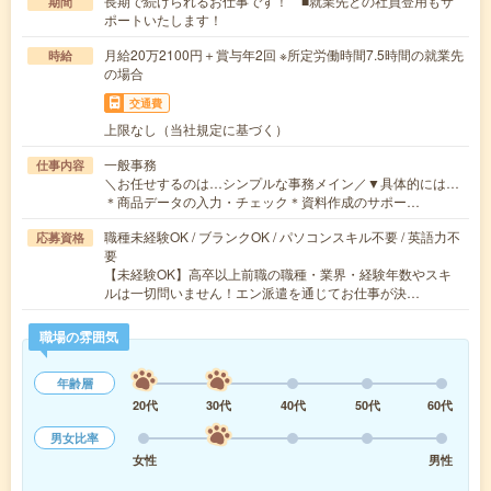
長期で続けられるお仕事です！ ■就業先との社員登用もサ
期間
ポートいたします！
月給20万2100円＋賞与年2回 ※所定労働時間7.5時間の就業先
時給
の場合
交通費
上限なし（当社規定に基づく）
一般事務
仕事内容
＼お任せするのは…シンプルな事務メイン／▼具体的には…
＊商品データの入力・チェック＊資料作成のサポー…
職種未経験OK / ブランクOK / パソコンスキル不要 / 英語力不
応募資格
要
【未経験OK】高卒以上前職の職種・業界・経験年数やスキ
ルは一切問いません！エン派遣を通じてお仕事が決…
職場の雰囲気
年齢層
20代
30代
40代
50代
60代
男女比率
女性
男性