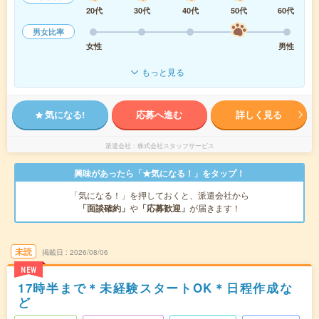
20代
30代
40代
50代
60代
男女比率
女性
男性
もっと見る
気になる!
応募へ進む
詳しく見る
派遣会社
株式会社スタッフサービス
興味があったら「★気になる！」をタップ！
「気になる！」を押しておくと、派遣会社から
「面談確約」
や
「応募歓迎」
が届きます！
未読
掲載日
2026/08/06
NEW
17時半まで＊未経験スタートOK＊日程作成な
ど