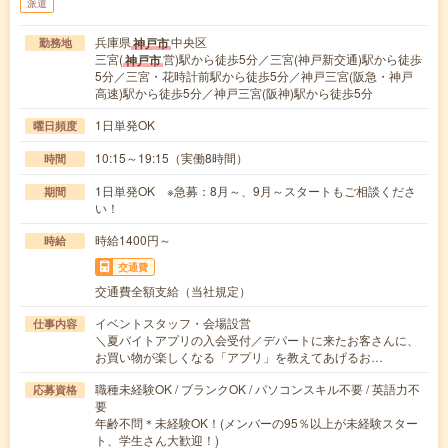
派遣
兵庫県
中央区
神戸市
勤務地
三宮(
営)駅から徒歩5分／三宮(神戸新交通)駅から徒歩
神戸市
5分／三宮・花時計前駅から徒歩5分／神戸三宮(阪急・神戸
高速)駅から徒歩5分／神戸三宮(阪神)駅から徒歩5分
1日単発OK
曜日頻度
10:15～19:15（実働8時間）
時間
1日単発OK ※急募：8月～、9月～スタートもご相談くださ
期間
い！
時給1400円～
時給
交通費
交通費全額支給（当社規定）
イベントスタッフ・会場設営
仕事内容
＼夏バイトアプリの入会受付／デパートに来たお客さんに、
お買い物が楽しくなる「アプリ」を教えてあげるお…
職種未経験OK / ブランクOK / パソコンスキル不要 / 英語力不
応募資格
要
年齢不問＊未経験OK！(メンバーの95％以上が未経験スター
ト、学生さん大歓迎！)