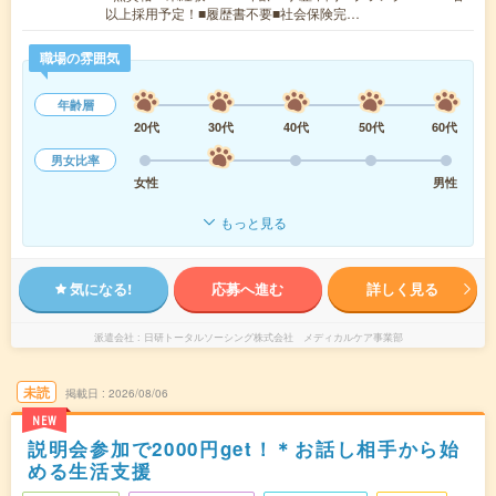
以上採用予定！■履歴書不要■社会保険完…
職場の雰囲気
年齢層
20代
30代
40代
50代
60代
男女比率
女性
男性
もっと見る
気になる!
応募へ進む
詳しく見る
派遣会社
日研トータルソーシング株式会社 メディカルケア事業部
未読
掲載日
2026/08/06
NEW
説明会参加で2000円get！＊お話し相手から始
める生活支援