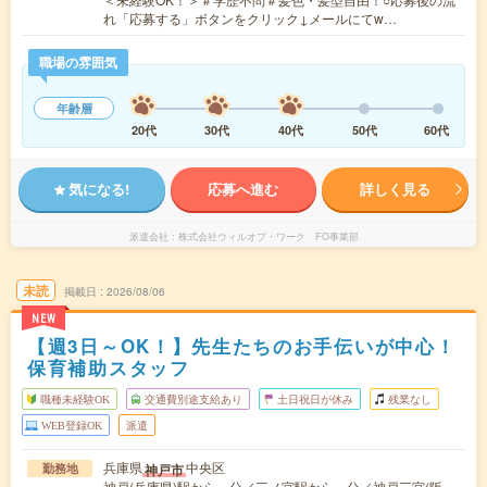
れ「応募する」ボタンをクリック↓メールにてw…
職場の雰囲気
年齢層
20代
30代
40代
50代
60代
気になる!
応募へ進む
詳しく見る
派遣会社
株式会社ウィルオブ・ワーク FO事業部
未読
掲載日
2026/08/06
NEW
【週3日～OK！】先生たちのお手伝いが中心！
保育補助スタッフ
職種未経験OK
交通費別途支給あり
土日祝日が休み
残業なし
WEB登録OK
派遣
兵庫県
中央区
神戸市
勤務地
神戸(兵庫県)駅から---分／三ノ宮駅から---分／神戸三宮(阪