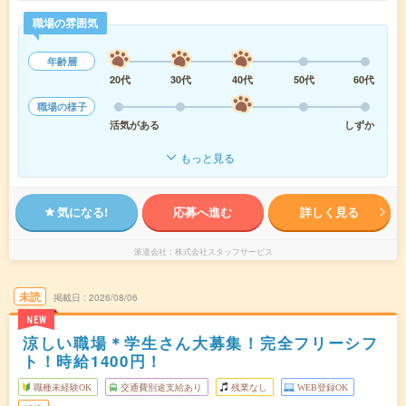
職場の雰囲気
年齢層
20代
30代
40代
50代
60代
職場の様子
活気がある
しずか
もっと見る
気になる!
応募へ進む
詳しく見る
派遣会社
株式会社スタッフサービス
未読
掲載日
2026/08/06
NEW
涼しい職場＊学生さん大募集！完全フリーシフ
ト！時給1400円！
職種未経験OK
交通費別途支給あり
残業なし
WEB登録OK