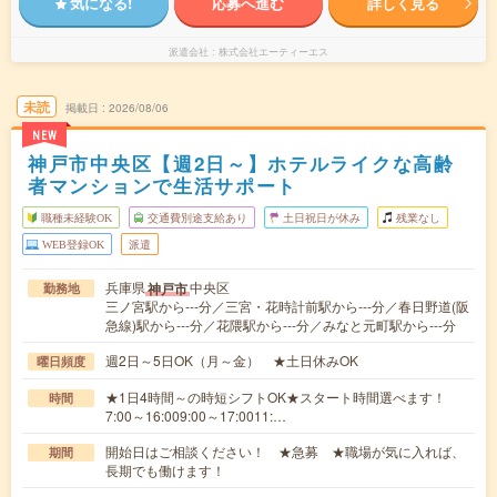
気になる!
応募へ進む
詳しく見る
派遣会社
株式会社エーティーエス
未読
掲載日
2026/08/06
NEW
神戸市中央区【週2日～】ホテルライクな高齢
者マンションで生活サポート
職種未経験OK
交通費別途支給あり
土日祝日が休み
残業なし
WEB登録OK
派遣
兵庫県
中央区
神戸市
勤務地
三ノ宮駅から---分／三宮・花時計前駅から---分／春日野道(阪
急線)駅から---分／花隈駅から---分／みなと元町駅から---分
週2日～5日OK（月～金） ★土日休みOK
曜日頻度
★1日4時間～の時短シフトOK★スタート時間選べます！
時間
7:00～16:009:00～17:0011:…
開始日はご相談ください！ ★急募 ★職場が気に入れば、
期間
長期でも働けます！