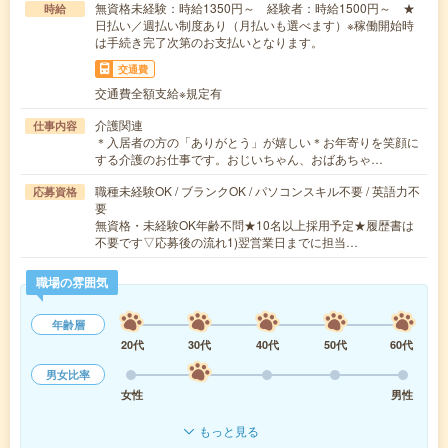
無資格未経験：時給1350円～ 経験者：時給1500円～ ★
時給
日払い／週払い制度あり（月払いも選べます）※稼働開始時
は手続き完了次第のお支払いとなります。
交通費
交通費全額支給※規定有
介護関連
仕事内容
＊入居者の方の「ありがとう」が嬉しい＊お年寄りを笑顔に
する介護のお仕事です。おじいちゃん、おばあちゃ…
職種未経験OK / ブランクOK / パソコンスキル不要 / 英語力不
応募資格
要
無資格・未経験OK年齢不問★10名以上採用予定★履歴書は
不要です▽応募後の流れ1)翌営業日までに担当…
職場の雰囲気
年齢層
20代
30代
40代
50代
60代
男女比率
女性
男性
もっと見る