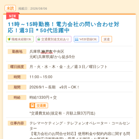
未読
掲載日
2026/08/06
NEW
11時～15時勤務！電力会社の問い合わせ対
応！週3日＊50代活躍中
職種未経験OK
交通費別途支給あり
WEB登録OK
派遣
兵庫県
中央区
神戸市
勤務地
元町(兵庫県)駅から徒歩5分
月・火・水・木・金・土／週３日／曜日シフト
曜日頻度
11:00～15:00
時間
2026/9/1～長期 ※9月～OK！
期間
時給1330円＋交
時給
交通費
*交通費支給(規定有・月額上限3万円迄)
テレマーケティング・テレフォンオペレーター・コールセン
仕事内容
ター
【電力会社のお問合せ対応】使用料金や契約内容に関する問
合せ対応(3画面使用)・受電メモ確認・お客様本…