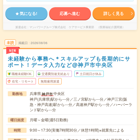
気になる!
応募へ進む
詳しく見る
派遣会社
マンパワーグループ株式会社 ケアサービス事業部 （医療福祉介護関連）
未読
掲載日
2026/08/06
NEW
未経験から事務へ＊スキルアップも長期的にサ
ポート！データ入力など@神戸市中央区
職種未経験OK
交通費別途支給あり
土日祝日が休み
在宅・リモート
無期雇用派遣
兵庫県
中央区
神戸市
勤務地
神戸(兵庫県)駅から---分／三ノ宮駅から---分／神戸三宮(阪
急・神戸高速)駅から---分／高速神戸駅から---分／ハーバーラ
ンド駅から---分
月曜～金曜(週5日勤務)
曜日頻度
9:00～17:30(実働7時間30分／休憩1時間)※就業先による
時間