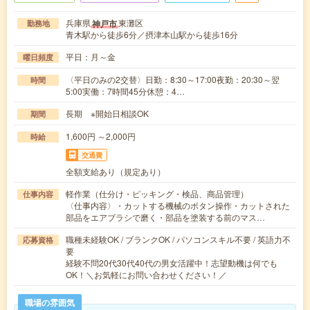
兵庫県
東灘区
神戸市
勤務地
青木駅から徒歩6分／摂津本山駅から徒歩16分
平日：月～金
曜日頻度
〈平日のみの2交替〉日勤：8:30～17:00夜勤：20:30～翌
時間
5:00実働：7時間45分休憩：4…
長期 ※開始日相談OK
期間
1,600円 ～2,000円
時給
交通費
全額支給あり（規定あり）
軽作業（仕分け・ピッキング・検品、商品管理）
仕事内容
〈仕事内容〉・カットする機械のボタン操作・カットされた
部品をエアブラシで磨く・部品を塗装する前のマス…
職種未経験OK / ブランクOK / パソコンスキル不要 / 英語力不
応募資格
要
経験不問20代30代40代の男女活躍中！志望動機は何でも
OK！＼お気軽にお問い合わせください！／
職場の雰囲気