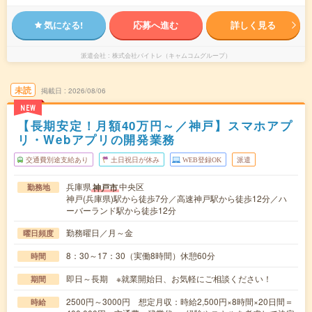
気になる!
応募へ進む
詳しく見る
派遣会社
株式会社バイトレ（キャムコムグループ）
未読
掲載日
2026/08/06
NEW
【長期安定！月額40万円～／神戸】スマホアプ
リ・Webアプリの開発業務
交通費別途支給あり
土日祝日が休み
WEB登録OK
派遣
兵庫県
中央区
神戸市
勤務地
神戸(兵庫県)駅から徒歩7分／高速神戸駅から徒歩12分／ハ
ーバーランド駅から徒歩12分
勤務曜日／月～金
曜日頻度
8：30～17：30（実働8時間）休憩60分
時間
即日～長期 ※就業開始日、お気軽にご相談ください！
期間
2500円～3000円 想定月収：時給2,500円×8時間×20日間＝
時給