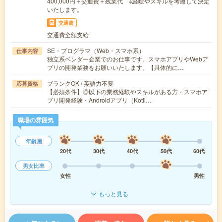
400,000円＋交通費＋残業代 ※経験やスキルを考慮して決定
いたします。
交通費
交通費全額支給
SE・プログラマ（Web・スマホ系）
仕事内容
独立系ベンダー企業でのお仕事です。スマホアプリやWebア
プリの開発業務をお願いいたします。【具体的に…
ブランクOK / 英語力不要
応募資格
【必須条件】◎以下の業務経験やスキルがある方・スマホア
プリ開発経験・Androidアプリ（Kotli…
職場の雰囲気
年齢層
20代
30代
40代
50代
60代
男女比率
女性
男性
もっと見る