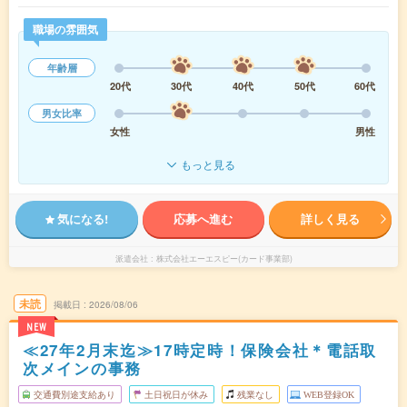
職場の雰囲気
年齢層
20代
30代
40代
50代
60代
男女比率
女性
男性
もっと見る
気になる!
応募へ進む
詳しく見る
派遣会社
株式会社エーエスピー(カード事業部)
未読
掲載日
2026/08/06
NEW
≪27年2月末迄≫17時定時！保険会社＊電話取
次メインの事務
交通費別途支給あり
土日祝日が休み
残業なし
WEB登録OK