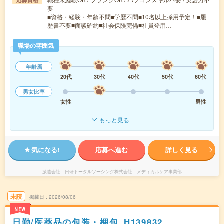
応募資格
要
■資格・経験・年齢不問■学歴不問■10名以上採用予定！■履
歴書不要■面談確約■社会保険完備■社員登用…
職場の雰囲気
年齢層
20代
30代
40代
50代
60代
男女比率
女性
男性
もっと見る
気になる!
応募へ進む
詳しく見る
派遣会社
日研トータルソーシング株式会社 メディカルケア事業部
未読
掲載日
2026/08/06
NEW
日勤/医薬品の包装・梱包_H139832