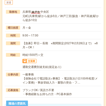
派遣
兵庫県
中央区
神戸市
勤務地
元町(兵庫県)駅から徒歩5分／神戸三宮(阪急・神戸高速)駅か
ら徒歩10分
月～金
曜日頻度
9:00～17:00
時間
【急募】即日～長期 ※期間限定(2027年2月28日まで) ※8
期間
月～OK！
時給1500円＋交
時給
交通費
通勤交通費別途支給(規定あり)
一般事務
仕事内容
【保険会社で電話取次+事務】・電話取次(1日100件程度/メ
イン業務)・事故登録入力・書類の突合・フ…
ブランクOK / 英語力不要
応募資格
・事務経験をお持ちの方・PC基本操作
職場の雰囲気