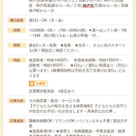
急・神戸高速)駅から---分／三宮(
営)駅から---分／高速
神戸市
神戸駅から---分
週3日～OK（月～金）
曜日頻度
1日3時間～OK！（7時～20時の間）▼選べるシフト例・7時
時間
～12時：朝の受け入れ～お昼の準備・10…
最短2ヶ月～長期 ★急募 ★当月～、さらに先のスタート
期間
もOK！開始日ご相談ください。
無資格者：時給1400円～ 有資格未経験：時給1550円～
時給
経験者：時給1650円～ ★日払い／週払い制度あり（月払い
も選べます）※稼働開始時は手続き完了次第のお支払いとな
ります
交通費
交通費全額支給 ※規定あり
その他営業・販売・サービス系
仕事内容
【子どもたちの毎日を支える保育補助】子どもたちの見守り
や先生のお手伝いをお任せします～具体的なお仕事…
職種未経験OK / ブランクOK / パソコンスキル不要 / 英語力不
応募資格
要
★無資格者OK！★保育士・幼稚園教諭・学童支援員・放課
後児童支援員・教員・児童指導員など、 子どもと…