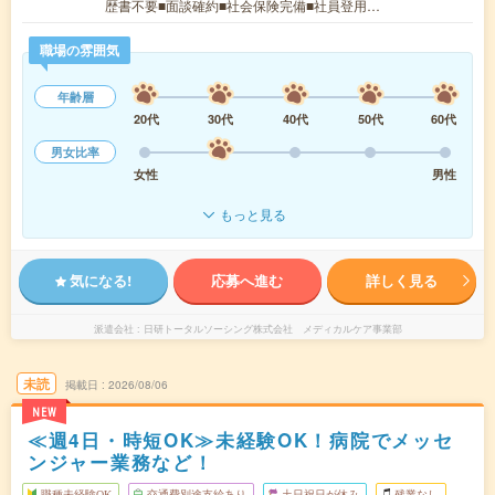
歴書不要■面談確約■社会保険完備■社員登用…
職場の雰囲気
年齢層
20代
30代
40代
50代
60代
男女比率
女性
男性
もっと見る
気になる!
応募へ進む
詳しく見る
派遣会社
日研トータルソーシング株式会社 メディカルケア事業部
未読
掲載日
2026/08/06
NEW
≪週4日・時短OK≫未経験OK！病院でメッセ
ンジャー業務など！
職種未経験OK
交通費別途支給あり
土日祝日が休み
残業なし