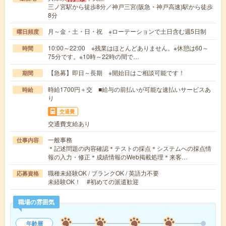
三ノ宮駅から徒歩8分／神戸三宮(阪急・神戸高速)駅から徒歩
8分
月～金・土・日・祝 ※ローテーションで土日含む週5日制
曜日頻度
10:00～22:00 ※残業はほとんどありません。※休憩は60～
時間
75分です。※10時～22時の間で…
【急募】即日～長期 ※開始日はご相談可能です！
期間
時給1700円＋交 ■給与の前払いが可能な速払いサービスあ
時給
り
交通費
交通費支給あり
一般事務
仕事内容
＊記述問題の内容確認＊テストの採点＊システムへの採点情
報の入力・修正＊成績情報のWeb掲載処理＊来客…
職種未経験OK / ブランクOK / 英語力不要
応募資格
未経験OK！ #初めての派遣歓迎
職場の雰囲気
年齢層