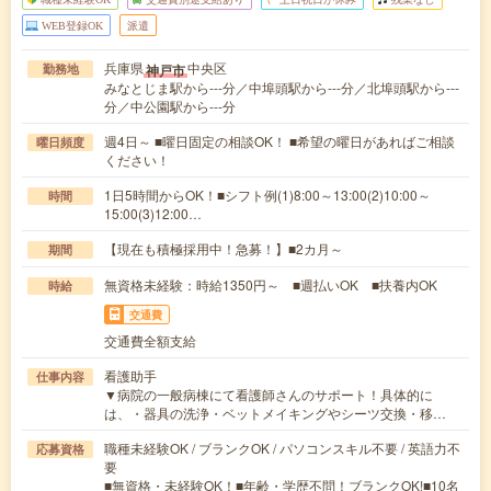
WEB登録OK
派遣
兵庫県
中央区
神戸市
勤務地
みなとじま駅から---分／中埠頭駅から---分／北埠頭駅から---
分／中公園駅から---分
週4日～ ■曜日固定の相談OK！ ■希望の曜日があればご相談
曜日頻度
ください！
1日5時間からOK！■シフト例(1)8:00～13:00(2)10:00～
時間
15:00(3)12:00…
【現在も積極採用中！急募！】■2カ月～
期間
無資格未経験：時給1350円～ ■週払いOK ■扶養内OK
時給
交通費
交通費全額支給
看護助手
仕事内容
▼病院の一般病棟にて看護師さんのサポート！具体的に
は、・器具の洗浄・ベットメイキングやシーツ交換・移…
職種未経験OK / ブランクOK / パソコンスキル不要 / 英語力不
応募資格
要
■無資格・未経験OK！■年齢・学歴不問！ブランクOK!■10名