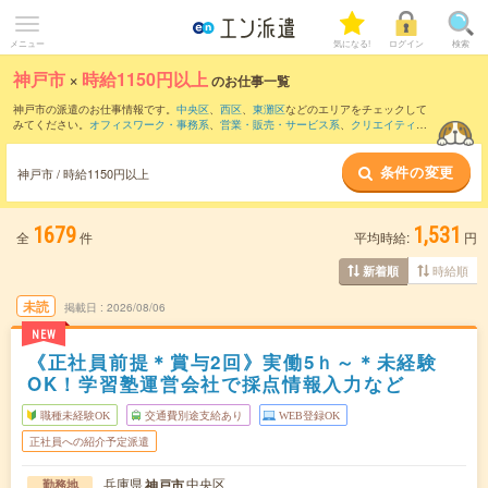
メニュー
気になる!
ログイン
検索
神戸市
×
時給1150円以上
のお仕事一覧
神戸市の派遣のお仕事情報です。
中央区
、
西区
、
東灘区
などのエリアをチェックして
みてください。
オフィスワーク・事務系
、
営業・販売・サービス系
、
クリエイティブ
系
などのお仕事を取り揃えています。さらに、
短期
・
単発
などの期間や、
職種未経験
OK
などのこだわり条件で絞り込んでいただけます。
条件の変更
神戸市 / 時給1150円以上
1679
1,531
全
件
平均時給:
円
時給順
新着順
未読
掲載日
2026/08/06
NEW
《正社員前提＊賞与2回》実働5ｈ～＊未経験
OK！学習塾運営会社で採点情報入力など
職種未経験OK
交通費別途支給あり
WEB登録OK
正社員への紹介予定派遣
兵庫県
中央区
神戸市
勤務地