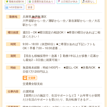
職種未経験OK
交通費別途支給あり
土日祝日が休み
残業なし
WEB登録OK
派遣
兵庫県
灘区
神戸市
勤務地
六甲道駅から---分／灘駅から---分／新在家駅から---分／大石
駅から---分
週2日～OK ■曜日固定の相談OK！ ■希望の曜日があればご相
曜日頻度
談ください！
9:00～18:00（休憩60分）■ご希望があれば下記シフトも
時間
OK！早番 7:00～16:00遅番 …
【現在も積極採用中！急募！】勤務1年以上が多数！応募か
期間
ら最短2～3日後に就業可能！
無資格未経験：時給1400円～ ■週払いOK ■扶養内OK ■
時給
日収1万1200円以上
交通費
交通費全額支給
介護関連
仕事内容
【昼間だけの施設で、生活サポートなど】＊お年寄りが昼間
だけ生活のサポートを受けたり、気分転換できるデ…
職種未経験OK / ブランクOK / パソコンスキル不要 / 英語力不