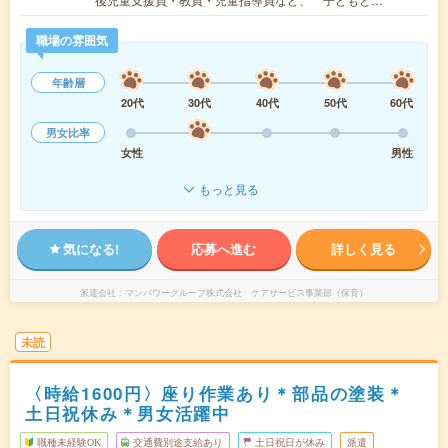
職場の雰囲気
年齢層
20代
30代
40代
50代
60代
男女比率
女性
男性
もっと見る
気になる!
応募へ進む
詳しく見る
派遣会社
マンパワーグループ株式会社 ケアサービス事業部（保育）
未読
〈時給1600円〉座り作業あり＊部品の塗装＊
土日祝休み＊男女活躍中
職種未経験OK
交通費別途支給あり
土日祝日が休み
派遣