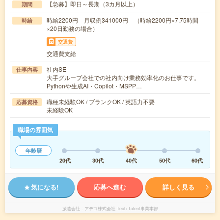
【急募】即日～長期（3カ月以上）
期間
時給2200円 月収例341000円 （時給2200円×7.75時間
時給
×20日勤務の場合）
交通費
交通費支給
社内SE
仕事内容
大手グループ会社での社内向け業務効率化のお仕事です。
Pythonや生成AI・Copilot・MSPP…
職種未経験OK / ブランクOK / 英語力不要
応募資格
未経験OK
職場の雰囲気
年齢層
20代
30代
40代
50代
60代
気になる!
応募へ進む
詳しく見る
派遣会社
アデコ株式会社 Tech Talent事業本部