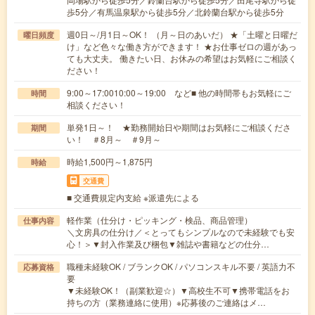
歩5分／有馬温泉駅から徒歩5分／北鈴蘭台駅から徒歩5分
週0日～/月1日～OK！ （月～日のあいだ） ★「土曜と日曜だ
曜日頻度
け」など色々な働き方ができます！ ★お仕事ゼロの週があっ
ても大丈夫。 働きたい日、お休みの希望はお気軽にご相談く
ださい！
9:00～17:0010:00～19:00 など■ 他の時間帯もお気軽にご
時間
相談ください！
単発1日～！ ★勤務開始日や期間はお気軽にご相談くださ
期間
い！ ＃8月～ ＃9月～
時給1,500円～1,875円
時給
交通費
■ 交通費規定内支給 ※派遣先による
軽作業（仕分け・ピッキング・検品、商品管理）
仕事内容
＼文房具の仕分け／＜とってもシンプルなので未経験でも安
心！＞▼封入作業及び梱包▼雑誌や書籍などの仕分…
職種未経験OK / ブランクOK / パソコンスキル不要 / 英語力不
応募資格
要
▼未経験OK！（副業歓迎☆）▼高校生不可▼携帯電話をお
持ちの方（業務連絡に使用）※応募後のご連絡はメ…