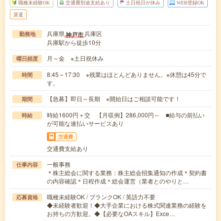
職種未経験OK
交通費別途支給あり
土日祝日が休み
WEB登録OK
派遣
兵庫県
兵庫区
神戸市
勤務地
兵庫駅から徒歩10分
月～金 ※土日祝休み
曜日頻度
8:45～17:30 ※残業はほとんどありません。※休憩は45分で
時間
す。
【急募】即日～長期 ※開始日はご相談可能です！
期間
時給1600円＋交 【月収例】286,000円～ ■給与の前払い
時給
が可能な速払いサービスあり
交通費
交通費支給あり
一般事務
仕事内容
＊株主総会に関する業務：株主総会招集通知の作成＊契約書
の内容確認＊日程作成＊総会運営（業者とのやりと…
職種未経験OK / ブランクOK / 英語力不要
応募資格
◆未経験者歓迎！◆大手企業における株式関連業務の経験を
お持ちの方歓迎。◆【必要なOAスキル】Exce…