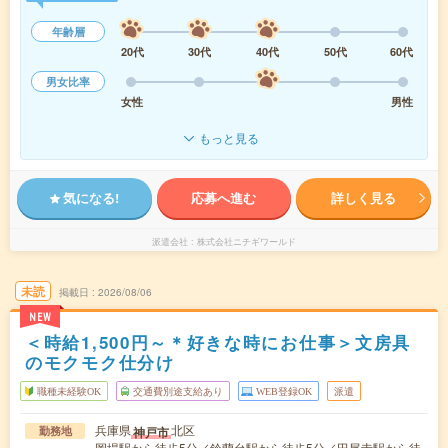
年齢層
20代
30代
40代
50代
60代
男女比率
女性
男性
もっと見る
気になる!
応募へ進む
詳しく見る
派遣会社
株式会社ニチギワールド
未読
掲載日
2026/08/06
NEW
＜時給1,500円～＊好きな時にお仕事＞文房具
のモクモク仕分け
職種未経験OK
交通費別途支給あり
WEB登録OK
派遣
兵庫県
北区
神戸市
勤務地
岡場駅から徒歩5分／鈴蘭台駅から徒歩5分／田尾寺駅から徒