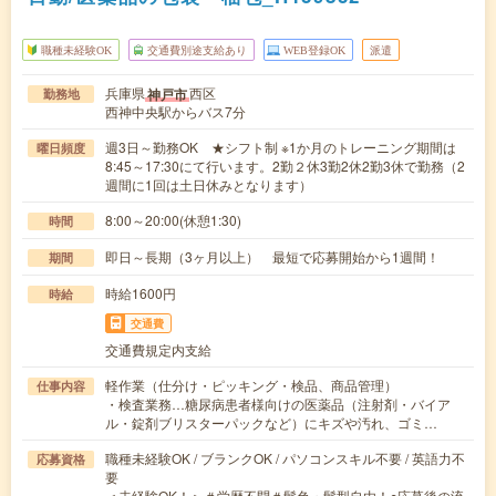
職種未経験OK
交通費別途支給あり
WEB登録OK
派遣
兵庫県
西区
神戸市
勤務地
西神中央駅からバス7分
週3日～勤務OK ★シフト制 ※1か月のトレーニング期間は
曜日頻度
8:45～17:30にて行います。2勤２休3勤2休2勤3休で勤務（2
週間に1回は土日休みとなります）
8:00～20:00(休憩1:30)
時間
即日～長期（3ヶ月以上） 最短で応募開始から1週間！
期間
時給1600円
時給
交通費
交通費規定内支給
軽作業（仕分け・ピッキング・検品、商品管理）
仕事内容
・検査業務…糖尿病患者様向けの医薬品（注射剤・バイア
ル・錠剤ブリスターパックなど）にキズや汚れ、ゴミ…
職種未経験OK / ブランクOK / パソコンスキル不要 / 英語力不
応募資格
要
＜未経験OK！＞＃学歴不問＃髪色・髪型自由！○応募後の流