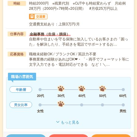
時給2000円 ※残業代別 ※OJT中も時給変わらず 月給例
時給
28万円（2000円×7時間×20日間） #月収25万円以上
交通費
交通費支給あり：上限3万円/月
金融事務（生保・損保）
仕事内容
自動車や住まいを守る保険に加入しているお客さまの「困っ
た」を解決したり、手続きを電話でサポートするお…
職種未経験OK / ブランクOK / 英語力不要
応募資格
事務業務の経験があればOK❤︎・゜・両手でフォーマット等に
文字入力できる・電話対応ができる など！＼…
職場の雰囲気
年齢層
20代
30代
40代
50代
60代
男女比率
女性
男性
もっと見る