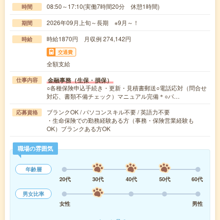
08:50～17:10(実働7時間20分 休憩1時間)
時間
2026年09月上旬～長期 ※9月～！
期間
時給1870円 月収例 274,142円
時給
交通費
全額支給
金融事務（生保・損保）
仕事内容
○各種保険申込手続き・更新・見積書郵送○電話応対（問合せ
対応、書類不備チェック）マニュアル完備＊○パ…
ブランクOK / パソコンスキル不要 / 英語力不要
応募資格
・生命保険での勤務経験ある方（事務・保険営業経験も
OK）ブランクある方OK
職場の雰囲気
年齢層
20代
30代
40代
50代
60代
男女比率
女性
男性