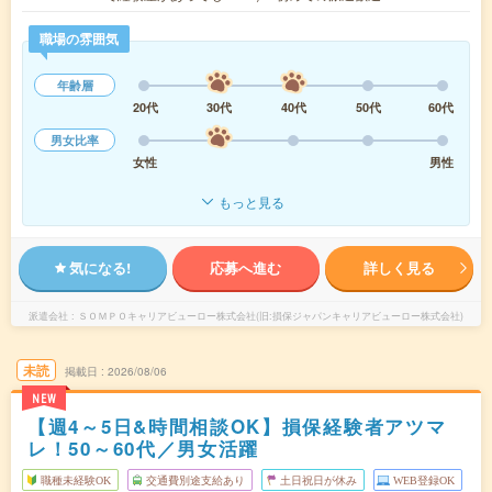
職場の雰囲気
年齢層
20代
30代
40代
50代
60代
男女比率
女性
男性
もっと見る
気になる!
応募へ進む
詳しく見る
派遣会社
ＳＯＭＰＯキャリアビューロー株式会社(旧:損保ジャパンキャリアビューロー株式会社)
未読
掲載日
2026/08/06
NEW
【週4～5日&時間相談OK】損保経験者アツマ
レ！50～60代／男女活躍
職種未経験OK
交通費別途支給あり
土日祝日が休み
WEB登録OK