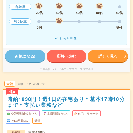
年齢層
20代
30代
40代
50代
60代
男女比率
女性
男性
もっと見る
気になる!
応募へ進む
詳しく見る
派遣会社
パーソルテンプスタッフ株式会社
未読
掲載日
2026/08/06
NEW
時給1830円！週1日の在宅あり＊基本17時10分
まで＊支払い業務など
交通費別途支給あり
土日祝日が休み
在宅・リモート
WEB登録OK
派遣
東京都港区
勤務地