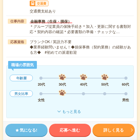
交通費
交通費支給あり
金融事務（生保・損保）
仕事内容
＊グループ従業員の保険手続き＊加入・更新に関する書類対
応＊契約内容の確認＊必要書類の準備・チェックな…
ブランクOK / 英語力不要
応募資格
◆業界経験問いません！◆損保事務（契約業務）の経験があ
る方◆ #初めての派遣歓迎
職場の雰囲気
年齢層
20代
30代
40代
50代
60代
男女比率
女性
男性
もっと見る
気になる!
応募へ進む
詳しく見る