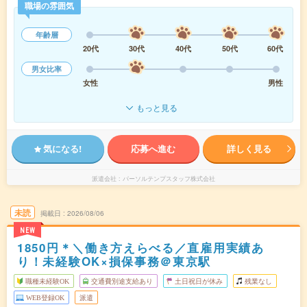
職場の雰囲気
年齢層
20代
30代
40代
50代
60代
男女比率
女性
男性
もっと見る
気になる!
応募へ進む
詳しく見る
派遣会社
パーソルテンプスタッフ株式会社
未読
掲載日
2026/08/06
NEW
1850円＊＼働き方えらべる／直雇用実績あ
り！未経験OK×損保事務＠東京駅
職種未経験OK
交通費別途支給あり
土日祝日が休み
残業なし
WEB登録OK
派遣