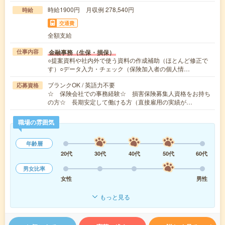
時給1900円 月収例 278,540円
時給
交通費
全額支給
金融事務（生保・損保）
仕事内容
○提案資料や社内外で使う資料の作成補助（ほとんど修正で
す）○データ入力・チェック（保険加入者の個人情…
ブランクOK / 英語力不要
応募資格
☆ 保険会社での事務経験☆ 損害保険募集人資格をお持ち
の方☆ 長期安定して働ける方（直接雇用の実績が…
職場の雰囲気
年齢層
20代
30代
40代
50代
60代
男女比率
女性
男性
もっと見る