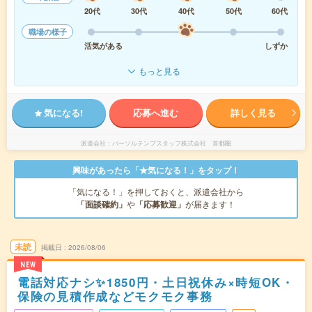
20代
30代
40代
50代
60代
職場の様子
活気がある
しずか
もっと見る
気になる!
応募へ進む
詳しく見る
派遣会社
パーソルテンプスタッフ株式会社 首都圏
興味があったら「★気になる！」をタップ！
「気になる！」を押しておくと、派遣会社から
「面談確約」
や
「応募歓迎」
が届きます！
未読
掲載日
2026/08/06
NEW
電話対応ナシ✨1850円・土日祝休み×時短OK・
保険の見積作成などモクモク事務