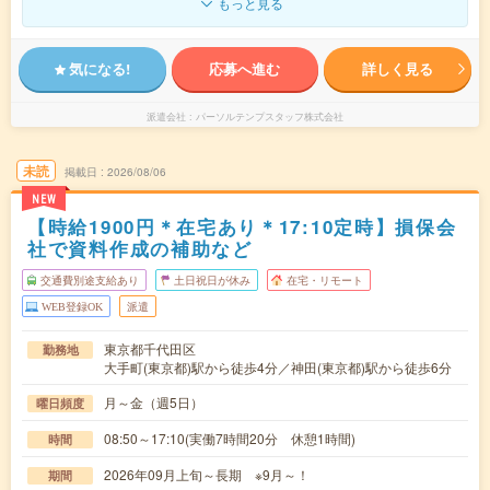
もっと見る
気になる!
応募へ進む
詳しく見る
派遣会社
パーソルテンプスタッフ株式会社
未読
掲載日
2026/08/06
NEW
【時給1900円＊在宅あり＊17:10定時】損保会
社で資料作成の補助など
交通費別途支給あり
土日祝日が休み
在宅・リモート
WEB登録OK
派遣
東京都千代田区
勤務地
大手町(東京都)駅から徒歩4分／神田(東京都)駅から徒歩6分
月～金（週5日）
曜日頻度
08:50～17:10(実働7時間20分 休憩1時間)
時間
2026年09月上旬～長期 ※9月～！
期間