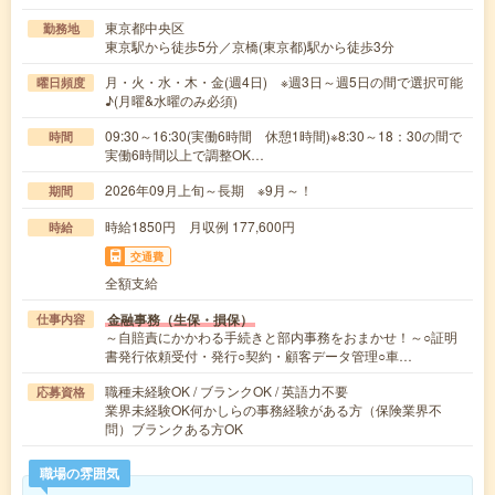
東京都中央区
勤務地
東京駅から徒歩5分／京橋(東京都)駅から徒歩3分
月・火・水・木・金(週4日) ※週3日～週5日の間で選択可能
曜日頻度
♪(月曜&水曜のみ必須)
09:30～16:30(実働6時間 休憩1時間)※8:30～18：30の間で
時間
実働6時間以上で調整OK…
2026年09月上旬～長期 ※9月～！
期間
時給1850円 月収例 177,600円
時給
交通費
全額支給
金融事務（生保・損保）
仕事内容
～自賠責にかかわる手続きと部内事務をおまかせ！～○証明
書発行依頼受付・発行○契約・顧客データ管理○車…
職種未経験OK / ブランクOK / 英語力不要
応募資格
業界未経験OK何かしらの事務経験がある方（保険業界不
問）ブランクある方OK
職場の雰囲気