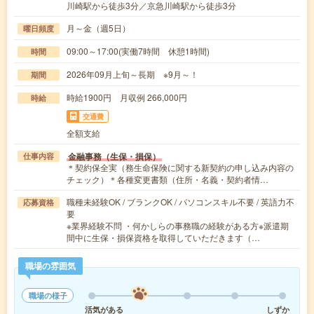
川崎駅から徒歩3分／京急川崎駅から徒歩3分
月～金（週5日）
曜日頻度
09:00～17:00(実働7時間 休憩1時間)
時間
2026年09月上旬～長期 ※9月～！
期間
時給1900円 月収例 266,000円
時給
交通費
全額支給
金融事務（生保・損保）
仕事内容
＊契約保全実（務生命保険に関する新契約の申し込み内容の
チェック）＊各種変更書類（住所・名義・契約者情…
職種未経験OK / ブランクOK / パソコンスキル不要 / 英語力不
応募資格
要
※業界経験不問 ・何かしらの事務職の経験がある方※派遣期
間中に生保・損保資格を取得していただきます（…
職場の雰囲気
職場の様子
活気がある
しずか