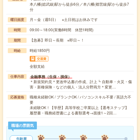
本八幡(総武線)駅から徒歩6分／本八幡(都営線)駅から徒歩7
分
月～金（週5日） ※土日祝はお休みです
曜日頻度
09:00～18:00(実働8時間 休憩1時間)
時間
【急募】即日～長期 ※即日～！
期間
時給1850円
時給
交通費
全額支給
金融事務（生保・損保）
仕事内容
＊新規契約見＊更改申込書の作成、計上┗ 自動車・火災・傷
害・新種保険・などの個人・法人分野両方＊変更…
職種未経験OK / ブランクOK / パソコンスキル不要 / 英語力不
応募資格
要
未経験OK！【学歴】高等学校ご卒業以上【選考ステップ】
履歴書・職務経歴書による書類選考→面接1～2回…
職場の雰囲気
年齢層