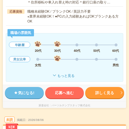
＊住所移転や車入れ替え時の対応＊銀行口座の取り…
職種未経験OK / ブランクOK / 英語力不要
応募資格
※業界未経験OK！●PCの入力経験あればOKブランクある方
OK
職場の雰囲気
年齢層
20代
30代
40代
50代
60代
男女比率
女性
男性
もっと見る
気になる!
応募へ進む
詳しく見る
派遣会社
パーソルテンプスタッフ株式会社
未読
掲載日
2026/08/06
NEW