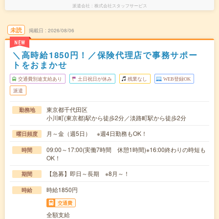
派遣会社
株式会社スタッフサービス
未読
掲載日
2026/08/06
NEW
＼高時給1850円！／保険代理店で事務サポー
トをおまかせ
交通費別途支給あり
土日祝日が休み
残業なし
WEB登録OK
派遣
東京都千代田区
勤務地
小川町(東京都)駅から徒歩2分／淡路町駅から徒歩2分
月～金（週5日） ※週4日勤務もOK！
曜日頻度
09:00～17:00(実働7時間 休憩1時間)※16:00終わりの時短も
時間
OK！
【急募】即日～長期 ※8月～！
期間
時給1850円
時給
交通費
全額支給