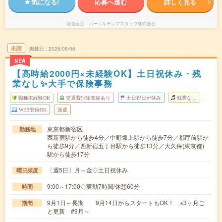
気になる!
応募へ進む
詳しく見る
派遣会社
パーソルテンプスタッフ株式会社
未読
掲載日
2026/08/06
NEW
【高時給2000円×未経験OK】土日祝休み・残
業なし✨大手で保険事務
職種未経験OK
交通費別途支給あり
土日祝日が休み
残業なし
WEB登録OK
派遣
東京都新宿区
勤務地
西新宿駅から徒歩4分／中野坂上駅から徒歩7分／都庁前駅か
ら徒歩9分／西新宿五丁目駅から徒歩13分／大久保(東京都)
駅から徒歩17分
〔週5日〕月～金◇土日祝休み
曜日頻度
9:00～17:00◇実動7時間/休憩60分
時間
9月1日～長期 9月14日からスタートもOK！ ※3ヶ月ご
期間
と更新 #9月～