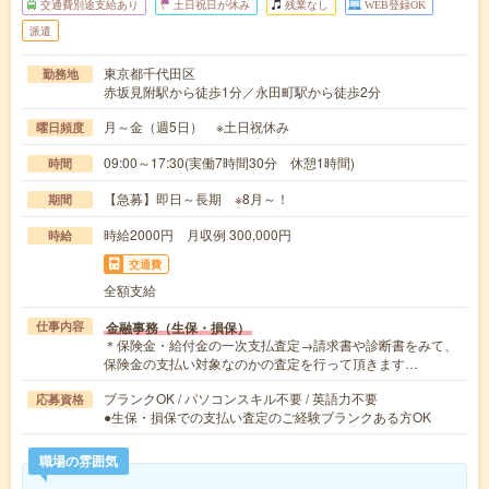
交通費別途支給あり
土日祝日が休み
残業なし
WEB登録OK
派遣
東京都千代田区
勤務地
赤坂見附駅から徒歩1分／永田町駅から徒歩2分
月～金（週5日） ※土日祝休み
曜日頻度
09:00～17:30(実働7時間30分 休憩1時間)
時間
【急募】即日～長期 ※8月～！
期間
時給2000円 月収例 300,000円
時給
交通費
全額支給
金融事務（生保・損保）
仕事内容
＊保険金・給付金の一次支払査定→請求書や診断書をみて、
保険金の支払い対象なのかの査定を行って頂きます…
ブランクOK / パソコンスキル不要 / 英語力不要
応募資格
●生保・損保での支払い査定のご経験ブランクある方OK
職場の雰囲気