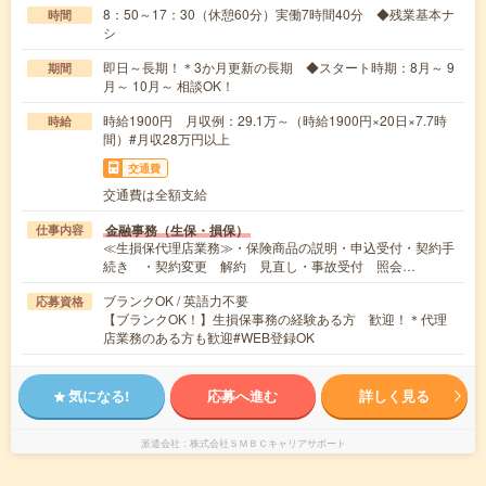
8：50～17：30（休憩60分）実働7時間40分 ◆残業基本ナ
時間
シ
即日～長期！＊3か月更新の長期 ◆スタート時期：8月～ 9
期間
月～ 10月～ 相談OK！
時給1900円 月収例：29.1万～（時給1900円×20日×7.7時
時給
間）#月収28万円以上
交通費
交通費は全額支給
金融事務（生保・損保）
仕事内容
≪生損保代理店業務≫・保険商品の説明・申込受付・契約手
続き ・契約変更 解約 見直し・事故受付 照会…
ブランクOK / 英語力不要
応募資格
【ブランクOK！】生損保事務の経験ある方 歓迎！＊代理
店業務のある方も歓迎#WEB登録OK
気になる!
応募へ進む
詳しく見る
派遣会社
株式会社ＳＭＢＣキャリアサポート