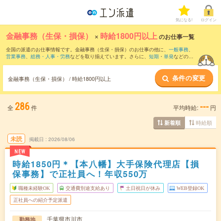
気になる!
ログイン
金融事務（生保・損保）
×
時給1800円以上
のお仕事一覧
全国の派遣のお仕事情報です。金融事務（生保・損保）のお仕事の他に、
一般事務
、
営業事務
、
総務・人事・労務
などを取り揃えています。さらに、
短期
・
単発
などの期
間や、
職種未経験OK
などのこだわり条件で絞り込んでいただけます。
条件の変更
金融事務（生保・損保） / 時給1800円以上
286
---
全
件
平均時給:
円
時給順
新着順
未読
掲載日
2026/08/06
NEW
時給1850円＊【本八幡】大手保険代理店【損
保事務】で正社員へ！年収550万
職種未経験OK
交通費別途支給あり
土日祝日が休み
WEB登録OK
正社員への紹介予定派遣
千葉県市川市
勤務地