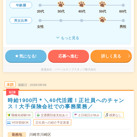
年齢層
20代
30代
40代
50代
60代
男女比率
女性
男性
もっと見る
気になる!
応募へ進む
詳しく見る
派遣会社
パーソルテンプスタッフ株式会社
未読
掲載日
2026/08/06
NEW
時給1900円＊＼40代活躍！正社員へのチャン
ス！大手保険会社での事務業務／
職種未経験OK
交通費別途支給あり
土日祝日が休み
残業なし
WEB登録OK
正社員への紹介予定派遣
川崎市川崎区
勤務地