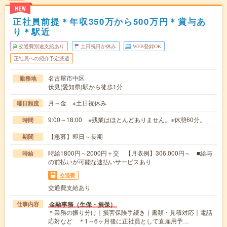
NEW
正社員前提＊年収350万から500万円＊賞与あ
り＊駅近
交通費別途支給あり
土日祝日が休み
WEB登録OK
正社員への紹介予定派遣
名古屋市中区
勤務地
伏見(愛知県)駅から徒歩1分
月～金 ※土日祝休み
曜日頻度
9:00～18:00 ※残業はほとんどありません。※休憩60分。
時間
【急募】即日～長期
期間
時給1800円～2000円＋交 【月収例】306,000円～ ■給与
時給
の前払いが可能な速払いサービスあり
交通費
交通費支給あり
金融事務（生保・損保）
仕事内容
＊業務の振り分け｜損害保険手続き｜書類・見積対応｜電話
応対など ＊1～6ヶ月後に正社員として直雇用予…