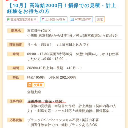
【10月】高時給2000円！損保での見積・計上
経験をお持ちの方
交通費別途支給あり
土日祝日が休み
WEB登録OK
派遣
東京都千代田区
勤務地
小川町(東京都)駅から徒歩1分／神田(東京都)駅から徒歩8分
月～金（週5日） ※土日祝日お休みです
曜日頻度
09:00～17:30(実働7時間30分 休憩1時間)※しっかりお仕事
時間
したい方→9:00～18:00…
2026年10月上旬～長期 ※10月～！
期間
時給1950円 月収例 292,500円
時給
交通費
全額支給
金融事務（生保・損保）
仕事内容
・保険の見積書・申込書の作成・計上業務（契約内容の入
力）・郵送対応・メール対応┗就業開始後に損保募集…
ブランクOK / パソコンスキル不要 / 英語力不要
応募資格
・損害保険会社でのご経験ブランクある方OK