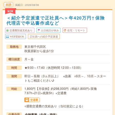
未読
掲載日
2026/08/06
NEW
＜紹介予定派遣で正社員へ＞年420万円↑保険
代理店で申込書作成など
交通費別途支給あり
土日祝日が休み
在宅・リモート
WEB登録OK
正社員への紹介予定派遣
東京都千代田区
勤務地
秋葉原駅から徒歩1分
月～金
曜日頻度
★9:00～17:40（休憩時間 12:00～13:00）
時間
即日～長期（3ヵ月以上） ※急募 ○9月～、10月～スター
期間
トもご相談ください♪
1,800円【月収例】約298,000円（時給1,800円×実働
時給
7.67h×21日+残業5h）+交通費
交通費
○通勤交通費の支給あり（当社規定による）
金融事務（生保・損保）
仕事内容