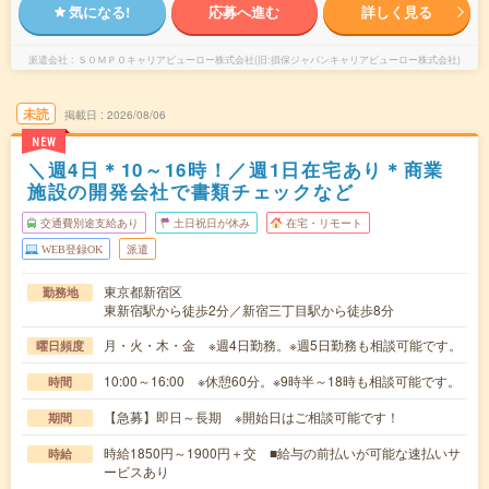
気になる!
応募へ進む
詳しく見る
派遣会社
ＳＯＭＰＯキャリアビューロー株式会社(旧:損保ジャパンキャリアビューロー株式会社)
未読
掲載日
2026/08/06
NEW
＼週4日＊10～16時！／週1日在宅あり＊商業
施設の開発会社で書類チェックなど
交通費別途支給あり
土日祝日が休み
在宅・リモート
WEB登録OK
派遣
東京都新宿区
勤務地
東新宿駅から徒歩2分／新宿三丁目駅から徒歩8分
月・火・木・金 ※週4日勤務。※週5日勤務も相談可能です。
曜日頻度
10:00～16:00 ※休憩60分。※9時半～18時も相談可能です。
時間
【急募】即日～長期 ※開始日はご相談可能です！
期間
時給1850円～1900円＋交 ■給与の前払いが可能な速払いサ
時給
ービスあり