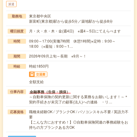
派遣
東京都中央区
勤務地
新富町(東京都)駅から徒歩5分／築地駅から徒歩8分
月・火・水・木・金(週4日) ※週4～5日にてえらべます
曜日頻度
09:00～17:00(実働7時間 休憩1時間)※定時：9:00～
時間
18:00 （※最短：9:00～1…
2026年09月上旬～長期 ※9月～！
期間
時給1850円
時給
交通費
全額支給
金融事務（生保・損保）
仕事内容
～自動車保険の契約更新に関する業務をお願いします！～＊
契約手続きが未完了の顧客(法人)への連絡 ・リ…
職種未経験OK / ブランクOK / パソコンスキル不要 / 英語力不
応募資格
要
【こんな方におすすめ！】◎自動車保険関連の事務経験をお
持ちの方ブランクある方OK