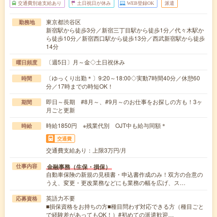
交通費別途支給あり
土日祝日が休み
WEB登録OK
派遣
東京都渋谷区
勤務地
新宿駅から徒歩3分／新宿三丁目駅から徒歩1分／代々木駅か
ら徒歩10分／新宿西口駅から徒歩13分／西武新宿駅から徒歩
14分
〔週5日〕月～金◇土日祝休み
曜日頻度
〔ゆっくり出勤＊〕9:20～18:00◇実動7時間40分／休憩60
時間
分／17時までの時短OK！
即日～長期 #8月～、#9月～のお仕事をお探しの方も！3ヶ
期間
月ごと更新
時給1850円 ※残業代別 OJT中も給与同額＊
時給
交通費
交通費支給あり：上限3万円/月
金融事務（生保・損保）
仕事内容
自動車保険の新規の見積書・申込書作成のみ！双方の合意の
うえ、変更・更改業務などにも業務の幅を広げ、ス…
英語力不要
応募資格
■損保資格をお持ちの方■種目問わず対応できる方（種目ごと
で経験差があってもOK！）#初めての派遣歓迎…