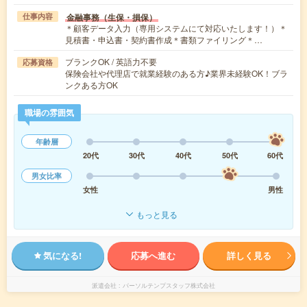
金融事務（生保・損保）
仕事内容
＊顧客データ入力（専用システムにて対応いたします！）＊
見積書・申込書・契約書作成＊書類ファイリング＊…
ブランクOK / 英語力不要
応募資格
保険会社や代理店で就業経験のある方♪業界未経験OK！ブラ
ンクある方OK
職場の雰囲気
年齢層
20代
30代
40代
50代
60代
男女比率
女性
男性
もっと見る
気になる!
応募へ進む
詳しく見る
派遣会社
パーソルテンプスタッフ株式会社