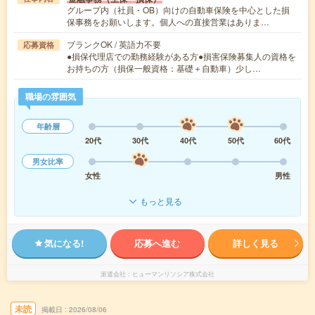
グループ内（社員・OB）向けの自動車保険を中心とした損
保事務をお願いします。個人への直接営業はありま…
ブランクOK / 英語力不要
応募資格
●損保代理店での勤務経験がある方●損害保険募集人の資格を
お持ちの方（損保一般資格：基礎＋自動車）少し…
職場の雰囲気
年齢層
20代
30代
40代
50代
60代
男女比率
女性
男性
もっと見る
気になる!
応募へ進む
詳しく見る
派遣会社
ヒューマンリソシア株式会社
未読
掲載日
2026/08/06