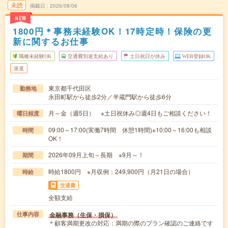
未読
掲載日
2026/08/06
NEW
1800円＊事務未経験OK！17時定時！保険の更
新に関するお仕事
職種未経験OK
交通費別途支給あり
土日祝日が休み
WEB登録OK
派遣
東京都千代田区
勤務地
永田町駅から徒歩2分／半蔵門駅から徒歩6分
月～金（週5日） ※土日祝休み◎週4日もご相談ください！
曜日頻度
09:00～17:00(実働7時間 休憩1時間)※10:00～16:00も相談
時間
OK！
2026年09月上旬～長期 ※9月～！
期間
時給1800円 ※月収例：249,900円（月21日の場合）
時給
交通費
全額支給
金融事務（生保・損保）
仕事内容
＊顧客満期更改の対応：満期の際のプラン確認のご連絡です