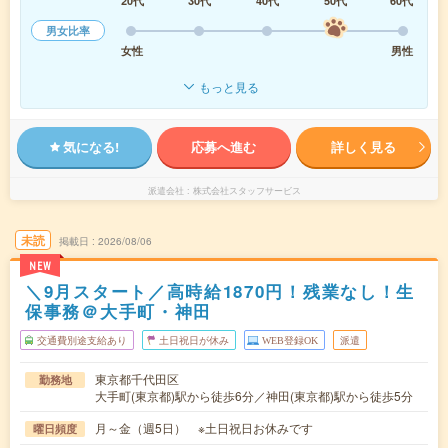
20代
30代
40代
50代
60代
男女比率
女性
男性
もっと見る
気になる!
応募へ進む
詳しく見る
派遣会社
株式会社スタッフサービス
未読
掲載日
2026/08/06
NEW
＼9月スタート／高時給1870円！残業なし！生
保事務＠大手町・神田
交通費別途支給あり
土日祝日が休み
WEB登録OK
派遣
東京都千代田区
勤務地
大手町(東京都)駅から徒歩6分／神田(東京都)駅から徒歩5分
月～金（週5日） ※土日祝日お休みです
曜日頻度