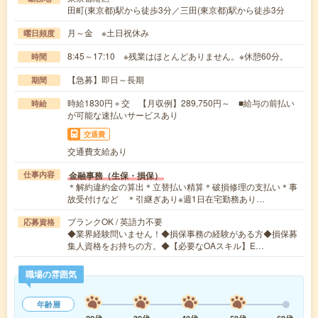
田町(東京都)駅から徒歩3分／三田(東京都)駅から徒歩3分
月～金 ※土日祝休み
曜日頻度
8:45～17:10 ※残業はほとんどありません。※休憩60分。
時間
【急募】即日～長期
期間
時給1830円＋交 【月収例】289,750円～ ■給与の前払い
時給
が可能な速払いサービスあり
交通費
交通費支給あり
金融事務（生保・損保）
仕事内容
＊解約違約金の算出＊立替払い精算＊破損修理の支払い＊事
故受付けなど ＊引継ぎあり※週1日在宅勤務あり…
ブランクOK / 英語力不要
応募資格
◆業界経験問いません！◆損保事務の経験がある方◆損保募
集人資格をお持ちの方。◆【必要なOAスキル】E…
職場の雰囲気
年齢層