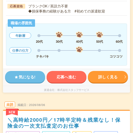
ブランクOK / 英語力不要
応募資格
◆損保事務の経験がある方 #初めての派遣歓迎
職場の雰囲気
年齢層
20代
30代
40代
50代
60代
仕事の仕方
テキパキ
コツコツ
気になる!
応募へ進む
詳しく見る
派遣会社
株式会社スタッフサービス
未読
掲載日
2026/08/06
NEW
＼高時給2000円／17時半定時＆残業なし！保
険金の一次支払査定のお仕事