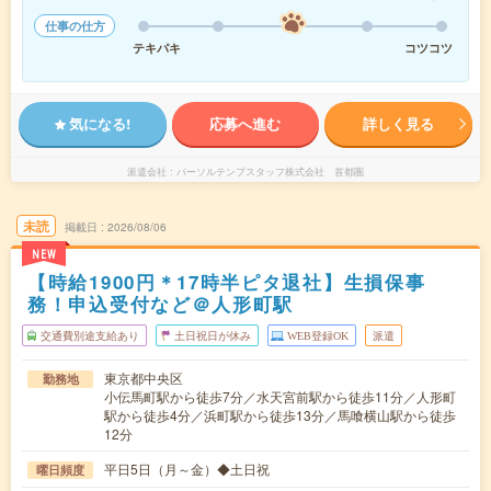
仕事の仕方
テキパキ
コツコツ
気になる!
応募へ進む
詳しく見る
派遣会社
パーソルテンプスタッフ株式会社 首都圏
未読
掲載日
2026/08/06
NEW
【時給1900円＊17時半ピタ退社】生損保事
務！申込受付など＠人形町駅
交通費別途支給あり
土日祝日が休み
WEB登録OK
派遣
東京都中央区
勤務地
小伝馬町駅から徒歩7分／水天宮前駅から徒歩11分／人形町
駅から徒歩4分／浜町駅から徒歩13分／馬喰横山駅から徒歩
12分
平日5日（月～金）◆土日祝
曜日頻度