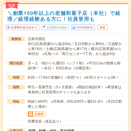
NEW
＼創業100年以上の老舗和菓子店（本社）で経
理／経理経験ある方に！社員登用も
交通費別途支給あり
土日祝日が休み
WEB登録OK
派遣
広島市西区
勤務地
井口(広島県)駅から徒歩9分／五日市駅から車6分／江波駅か
ら車15分／土橋(広島県)駅から車17分／横川(広島県)駅から
車22分 ※広島バス「商工センター7丁目」から徒歩4分
月～土・祝のうち週5日（シフト制） ※平日のみの勤務も相
曜日頻度
談OK！ ＜休日＞ 月9日休み（日曜定休）
8:00～17:00の実働8ｈ（休憩1ｈ） ※9:00スタートもOK！
時間
即日～長期予定（3ヶ月更新） ※開始日相談OK！ ※希望者は
期間
将来的に社員登用のチャンスもあります
時給1,450円 ※月収例：255,200円＝週5日×8ｈ（月22日勤
時給
務した場合）
交通費
実費支給（規定あり）
経理・財務・会計・英文経理
仕事内容