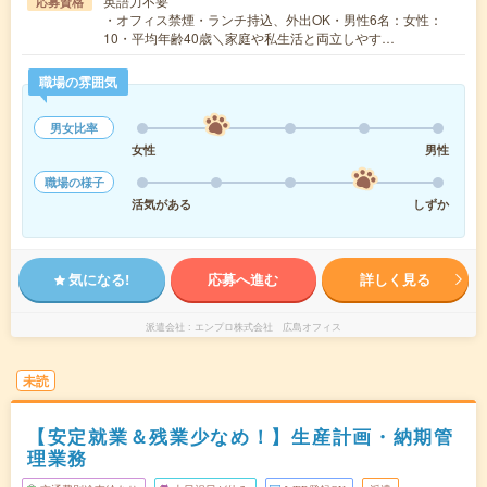
英語力不要
応募資格
・オフィス禁煙・ランチ持込、外出OK・男性6名：女性：
10・平均年齢40歳＼家庭や私生活と両立しやす…
職場の雰囲気
男女比率
女性
男性
職場の様子
活気がある
しずか
気になる!
応募へ進む
詳しく見る
派遣会社
エンプロ株式会社 広島オフィス
未読
【安定就業＆残業少なめ！】生産計画・納期管
理業務