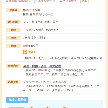
交通費別途支給あり
土日祝日が休み
WEB登録OK
派遣
静岡市清水区
勤務地
桜橋(静岡県)駅から---分
シフト制（土/日は休日固定）
曜日頻度
（実働7.75時間／休憩45分）
時間
3カ月以上～長期
期間
時給1400円
時給
交通費
613円／1日あたり ※1日の交通費上限＝79円×所定労働時間
経理・財務・会計・英文経理
仕事内容
【仕事No：007603g】＊業務用空調機器を扱う企業での
「生産管理スタッフ」募集＊主なお仕事は、生…
ブランクOK / パソコンスキル不要
応募資格
・PC基本スキル・Excel基本操作（Excel等を活用した「生
産・売上・在庫」データ集計」～生産計…
職場の雰囲気