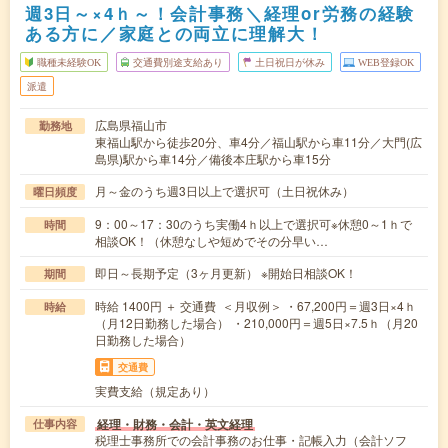
週3日～×4ｈ～！会計事務＼経理or労務の経験
ある方に／家庭との両立に理解大！
職種未経験OK
交通費別途支給あり
土日祝日が休み
WEB登録OK
派遣
広島県福山市
勤務地
東福山駅から徒歩20分、車4分／福山駅から車11分／大門(広
島県)駅から車14分／備後本庄駅から車15分
月～金のうち週3日以上で選択可（土日祝休み）
曜日頻度
9：00～17：30のうち実働4ｈ以上で選択可※休憩0～1ｈで
時間
相談OK！（休憩なしや短めでその分早い…
即日～長期予定（3ヶ月更新） ※開始日相談OK！
期間
時給 1400円 ＋ 交通費 ＜月収例＞ ・67,200円＝週3日×4ｈ
時給
（月12日勤務した場合） ・210,000円＝週5日×7.5ｈ（月20
日勤務した場合）
交通費
実費支給（規定あり）
経理・財務・会計・英文経理
仕事内容
税理士事務所での会計事務のお仕事・記帳入力（会計ソフ