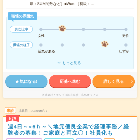
級：SUM関数など）■Word（初級：…
職場の雰囲気
男女比率
女性
男性
職場の様子
活気がある
しずか
もっと見る
気になる!
応募へ進む
詳しく見る
派遣会社
エンプロ株式会社 広島オフィス
未読
掲載日
2026/08/07
NEW
週4日～×6ｈ～＼地元優良企業で経理事務／経
験者の募集！ご家庭と両立〇！社員化も