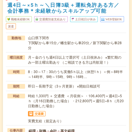
週4日～×5ｈ～＼日簿3級＋運転免許ある方／
会計事務＊未経験からスキルアップ可能
職種未経験OK
交通費別途支給あり
土日祝日が休み
WEB登録OK
派遣
山口県下関市
勤務地
下関駅から車15分／幡生駅から車20分／新下関駅から車28
分
月～金のうち週4日以上で選択可（土日祝休み） ※繁忙期の
曜日頻度
み一部土曜出勤あり （ご相談できる方は尚歓迎！）
8：30～17：30のうち実働5ｈ以上（休憩1ｈ）＜例＞8時半
時間
～14時半、9時～15時、9時～16時…
即日～長期予定（3ヶ月更新） ※開始日相談可
期間
時給 1,330円 ＋ 交通費 ＜月収例＞ ・106,400円＝週4日×5
時給
ｈ（月16日勤務した場合） ・212,800円＝週5日×8ｈ（月20
日勤務した場合）
交通費
実費支給（規定あり）
経理・財務・会計・英文経理
仕事内容