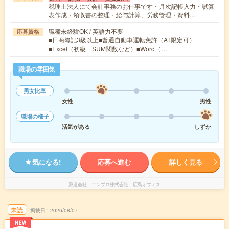
税理士法人にて会計事務のお仕事です・月次記帳入力・試算
表作成・領収書の整理・給与計算、労務管理・資料…
職種未経験OK / 英語力不要
応募資格
■日商簿記3級以上■普通自動車運転免許（AT限定可）
■Excel（初級 SUM関数など）■Word（…
職場の雰囲気
男女比率
女性
男性
職場の様子
活気がある
しずか
気になる!
応募へ進む
詳しく見る
派遣会社
エンプロ株式会社 広島オフィス
未読
掲載日
2026/08/07
NEW