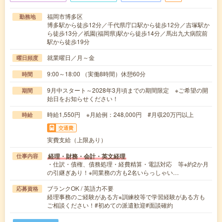
福岡市博多区
勤務地
博多駅から徒歩12分／千代県庁口駅から徒歩12分／吉塚駅か
ら徒歩13分／祇園(福岡県)駅から徒歩14分／馬出九大病院前
駅から徒歩19分
就業曜日／月～金
曜日頻度
9:00～18:00 （実働8時間）休憩60分
時間
9月中スタート～2028年3月頃までの期間限定 ※ご希望の開
期間
始日をお知らせください！
時給1,550円 ※月給例：248,000円 #月収20万円以上
時給
交通費
実費支給（上限あり）
経理・財務・会計・英文経理
仕事内容
・仕訳・債権、債務処理・経費精算・電話対応 等※約2か月
の引継ぎあり！※同業務の方も2名いらっしゃい…
ブランクOK / 英語力不要
応募資格
経理事務のご経験がある方※訓練校等で学習経験がある方も
ご相談ください！#初めての派遣歓迎#面談確約