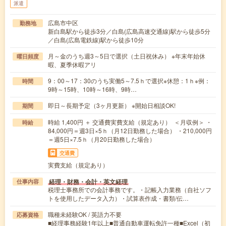
派遣
広島市中区
勤務地
新白島駅から徒歩3分／白島(広島高速交通線)駅から徒歩5分
／白島(広島電鉄線)駅から徒歩10分
月～金のうち週3～5日で選択（土日祝休み） ※年末年始休
曜日頻度
暇、夏季休暇アリ
9：00～17：30のうち実働5～7.5ｈで選択※休憩：1ｈ※例：
時間
9時～15時、10時～16時、9時…
即日～長期予定（3ヶ月更新） ※開始日相談OK!
期間
時給 1,400円 ＋ 交通費実費支給（規定あり） ＜月収例＞ ・
時給
84,000円＝週3日×5ｈ（月12日勤務した場合） ・210,000円
＝週5日×7.5ｈ（月20日勤務した場合）
交通費
実費支給（規定あり）
経理・財務・会計・英文経理
仕事内容
税理士事務所での会計事務です。・記帳入力業務（自社ソフ
トを使用したデータ入力）・試算表作成・書類/伝…
職種未経験OK / 英語力不要
応募資格
■経理事務経験1年以上■普通自動車運転免許一種■Excel（初