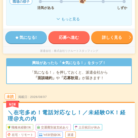
職場の様子
活気がある
しずか
もっと見る
気になる!
応募へ進む
詳しく見る
派遣会社
株式会社リクルートスタッフィング
興味があったら「★気になる！」をタップ！
「気になる！」を押しておくと、派遣会社から
「面談確約」
や
「応募歓迎」
が届きます！
未読
掲載日
2026/08/07
NEW
＼在宅多め！電話対応なし！／未経験OK！経
理@丸の内
職種未経験OK
交通費別途支給あり
土日祝日が休み
在宅・リモート
WEB登録OK
派遣