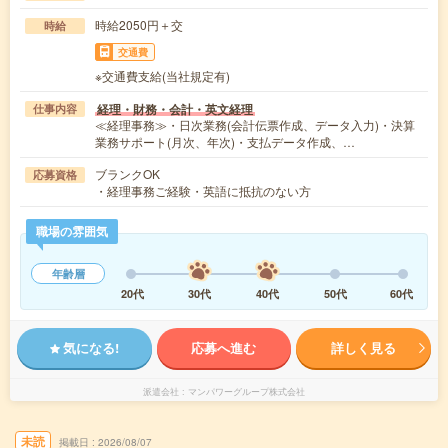
時給2050円＋交
時給
交通費
※交通費支給(当社規定有)
経理・財務・会計・英文経理
仕事内容
≪経理事務≫・日次業務(会計伝票作成、データ入力)・決算
業務サポート(月次、年次)・支払データ作成、…
ブランクOK
応募資格
・経理事務ご経験・英語に抵抗のない方
職場の雰囲気
年齢層
20代
30代
40代
50代
60代
気になる!
応募へ進む
詳しく見る
派遣会社
マンパワーグループ株式会社
未読
掲載日
2026/08/07