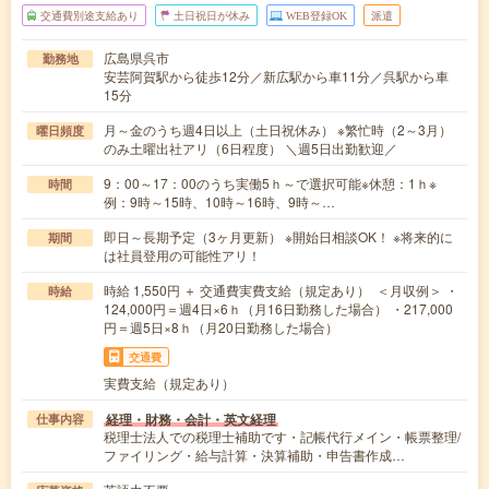
交通費別途支給あり
土日祝日が休み
WEB登録OK
派遣
広島県呉市
勤務地
安芸阿賀駅から徒歩12分／新広駅から車11分／呉駅から車
15分
月～金のうち週4日以上（土日祝休み） ※繁忙時（2～3月）
曜日頻度
のみ土曜出社アリ（6日程度） ＼週5日出勤歓迎／
9：00～17：00のうち実働5ｈ～で選択可能※休憩：1ｈ※
時間
例：9時～15時、10時～16時、9時～…
即日～長期予定（3ヶ月更新） ※開始日相談OK！ ※将来的に
期間
は社員登用の可能性アリ！
時給 1,550円 ＋ 交通費実費支給（規定あり） ＜月収例＞ ・
時給
124,000円＝週4日×6ｈ（月16日勤務した場合） ・217,000
円＝週5日×8ｈ（月20日勤務した場合）
交通費
実費支給（規定あり）
経理・財務・会計・英文経理
仕事内容
税理士法人での税理士補助です・記帳代行メイン・帳票整理/
ファイリング・給与計算・決算補助・申告書作成…