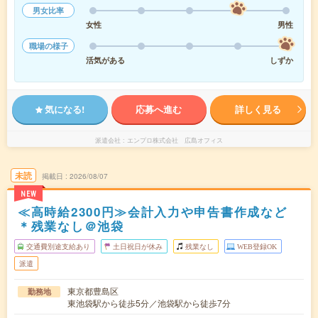
男女比率
女性
男性
職場の様子
活気がある
しずか
気になる!
応募へ進む
詳しく見る
派遣会社
エンプロ株式会社 広島オフィス
未読
掲載日
2026/08/07
NEW
≪高時給2300円≫会計入力や申告書作成など
＊残業なし＠池袋
交通費別途支給あり
土日祝日が休み
残業なし
WEB登録OK
派遣
東京都豊島区
勤務地
東池袋駅から徒歩5分／池袋駅から徒歩7分