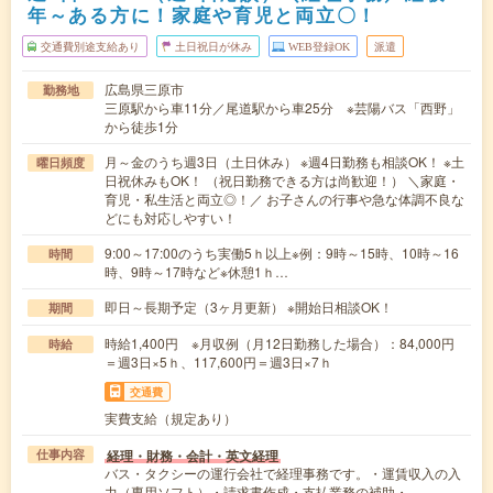
年～ある方に！家庭や育児と両立〇！
交通費別途支給あり
土日祝日が休み
WEB登録OK
派遣
広島県三原市
勤務地
三原駅から車11分／尾道駅から車25分 ※芸陽バス「西野」
から徒歩1分
月～金のうち週3日（土日休み） ※週4日勤務も相談OK！ ※土
曜日頻度
日祝休みもOK！ （祝日勤務できる方は尚歓迎！） ＼家庭・
育児・私生活と両立◎！／ お子さんの行事や急な体調不良な
どにも対応しやすい！
9:00～17:00のうち実働5ｈ以上※例：9時～15時、10時～16
時間
時、9時～17時など※休憩1ｈ…
即日～長期予定（3ヶ月更新） ※開始日相談OK！
期間
時給1,400円 ※月収例（月12日勤務した場合）：84,000円
時給
＝週3日×5ｈ、117,600円＝週3日×7ｈ
交通費
実費支給（規定あり）
経理・財務・会計・英文経理
仕事内容
バス・タクシーの運行会社で経理事務です。・運賃収入の入
力（専用ソフト）・請求書作成・支払業務の補助・…