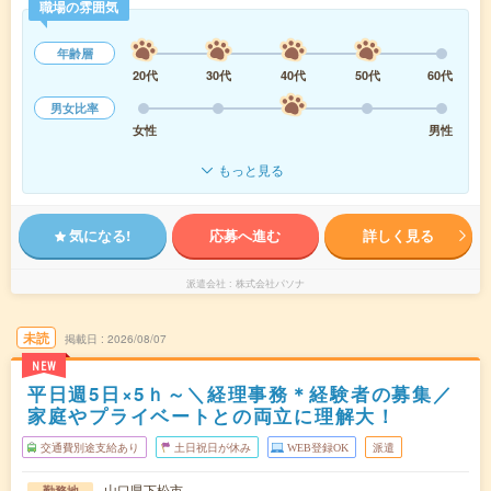
職場の雰囲気
年齢層
20代
30代
40代
50代
60代
男女比率
女性
男性
もっと見る
気になる!
応募へ進む
詳しく見る
派遣会社
株式会社パソナ
未読
掲載日
2026/08/07
NEW
平日週5日×5ｈ～＼経理事務＊経験者の募集／
家庭やプライベートとの両立に理解大！
交通費別途支給あり
土日祝日が休み
WEB登録OK
派遣
山口県下松市
勤務地