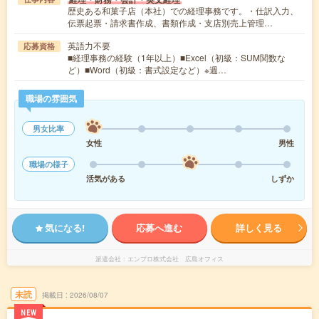
歴史ある和菓子店（本社）での経理事務です。・仕訳入力、
伝票起票・請求書作成、書類作成・支店別売上管理…
英語力不要
応募資格
■経理事務の経験（1年以上）■Excel（初級：SUM関数な
ど）■Word（初級：書式設定など）※週…
職場の雰囲気
男女比率
女性
男性
職場の様子
活気がある
しずか
気になる!
応募へ進む
詳しく見る
派遣会社
エンプロ株式会社 広島オフィス
未読
掲載日
2026/08/07
NEW