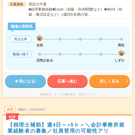
英語力不要
応募資格
■経理事務経験■Excel（初級：SUM関数など）■Word（初
級：書式設定など）※週20h未満の場…
職場の雰囲気
男女比率
女性
男性
職場の様子
活気がある
しずか
気になる!
応募へ進む
詳しく見る
派遣会社
エンプロ株式会社 広島オフィス
未読
掲載日
2026/08/07
NEW
【税理士補助】週4日～×5ｈ～＼会計事務所就
業経験者の募集／社員登用の可能性アリ