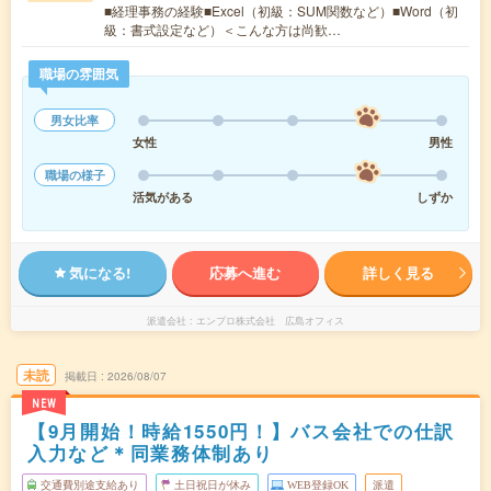
■経理事務の経験■Excel（初級：SUM関数など）■Word（初
級：書式設定など）＜こんな方は尚歓…
職場の雰囲気
男女比率
女性
男性
職場の様子
活気がある
しずか
気になる!
応募へ進む
詳しく見る
派遣会社
エンプロ株式会社 広島オフィス
未読
掲載日
2026/08/07
NEW
【9月開始！時給1550円！】バス会社での仕訳
入力など＊同業務体制あり
交通費別途支給あり
土日祝日が休み
WEB登録OK
派遣