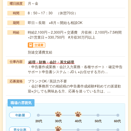
月～金
曜日頻度
8：50～17：30 （休憩70分）
時間
即日～長期 ※8月～開始も相談OK
期間
時給2,100円～2,300円＋交通費 月収例：2,100円×7.5時間
時給
×21営業日＝330,750円 #月収30万円以上
交通費
別途交通費支給
経理・財務・会計・英文経理
仕事内容
・申告書作成業務・会計入力業務・各種サポート・確定申告
サポート申告書システム：JDＬ※お任せする方の…
ブランクOK / 英語力不要
応募資格
・会計事務所での相続税の申告書作成経験#初めての派遣歓
迎※少しでも興味ある方、応募を迷っている方は、…
職場の雰囲気
年齢層
20代
30代
40代
50代
60代
男女比率