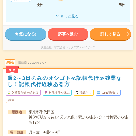
女性
男性
もっと見る
気になる!
応募へ進む
詳しく見る
派遣会社
株式会社レックスアドバイザーズ
未読
掲載日
2026/08/07
NEW
週2～3日のみのオシゴト≪記帳代行≫残業な
し！記帳代行経験ある方
交通費別途支給あり
土日祝日が休み
残業なし
WEB登録OK
派遣
東京都千代田区
勤務地
神保町駅から徒歩1分／九段下駅から徒歩7分／竹橋駅から徒
歩12分
月～金 ※週2～3日
曜日頻度