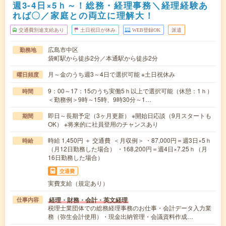
週3-4日×5ｈ～！総務・経理事務＼経理経験あ
れば〇／家庭との両立に理解大！
交通費別途支給あり
土日祝日が休み
WEB登録OK
派遣
広島市中区
勤務地
袋町駅から徒歩2分／本通駅から徒歩2分
月～金のうち週3～4日で選択可能 ※土日祝休み
曜日頻度
9：00～17：15のうち実働5ｈ以上で選択可能（休憩：1ｈ）
時間
＜勤務例＞9時～15時、9時30分～1…
即日～長期予定（3ヶ月更新） ※開始日応談（9月スタートも
期間
OK） ※将来的に社員登用のチャンスあり
時給 1,450円 ＋ 交通費 ＜月収例＞ ・87,000円＝週3日×5ｈ
時給
（月12日勤務した場合） ・168,200円＝週4日×7.25ｈ（月
16日勤務した場合）
交通費
実費支給（規定あり）
経理・財務・会計・英文経理
仕事内容
税理士業団体での総務経理事務のお仕事・会計データ入力業
務（弥生会計使用）・現金出納管理・会議資料作成…