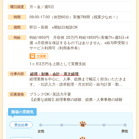
月～金／週5日
曜日頻度
09:00-17:00（休憩60分）実働7時間（残業少なめ！）
時間
即日～長期 ※開始日相談OK
期間
時給1850円 月収例 25万円 時給1850円×実働7h×週5日×4
時給
週 ※月収例を保証するものではありません。※給与即受取り
サービス利用可（利用条件有）
交通費
1ヶ月3万円を上限として実費支給
経理・財務・会計・英文経理
仕事内容
経理業務を中心に、人事、総務まで幅広く担当いただきま
す。・仕訳入力・請求処理・月次対応・給与計算・勤…
ブランクOK / 英語力不要
応募資格
【必要な経験】経理事務の経験、総務・人事事務の経験
職場の雰囲気
男女比率
女性
男性