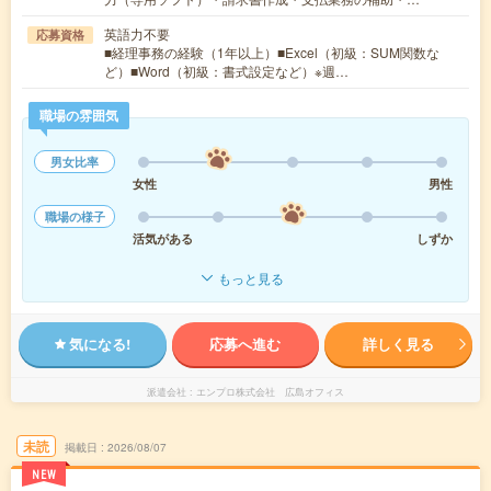
英語力不要
応募資格
■経理事務の経験（1年以上）■Excel（初級：SUM関数な
ど）■Word（初級：書式設定など）※週…
職場の雰囲気
男女比率
女性
男性
職場の様子
活気がある
しずか
もっと見る
気になる!
応募へ進む
詳しく見る
派遣会社
エンプロ株式会社 広島オフィス
未読
掲載日
2026/08/07
NEW