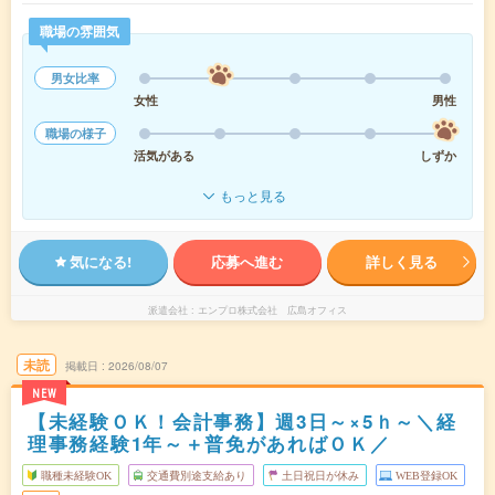
職場の雰囲気
男女比率
女性
男性
職場の様子
活気がある
しずか
もっと見る
気になる!
応募へ進む
詳しく見る
派遣会社
エンプロ株式会社 広島オフィス
未読
掲載日
2026/08/07
NEW
【未経験ＯＫ！会計事務】週3日～×5ｈ～＼経
理事務経験1年～＋普免があればＯＫ／
職種未経験OK
交通費別途支給あり
土日祝日が休み
WEB登録OK