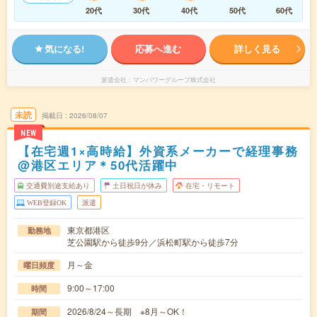
20代
30代
40代
50代
60代
気になる!
応募へ進む
詳しく見る
派遣会社
マンパワーグループ株式会社
未読
掲載日
2026/08/07
NEW
【在宅週1×高時給】外資系メーカーで経理事務
@港区エリア＊50代活躍中
交通費別途支給あり
土日祝日が休み
在宅・リモート
WEB登録OK
派遣
東京都港区
勤務地
芝公園駅から徒歩9分／浜松町駅から徒歩7分
月～金
曜日頻度
9:00～17:00
時間
2026/8/24～長期 ※8月～OK！
期間