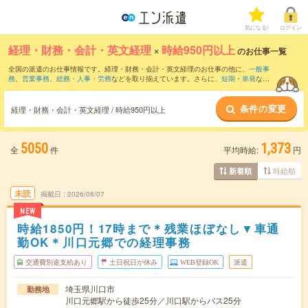
気になる!
ログイン
経理・財務・会計・英文経理
×
時給950円以上
のお仕事一覧
全国の派遣のお仕事情報です。経理・財務・会計・英文経理のお仕事の他に、
一般事
務
、
営業事務
、
総務・人事・労務
などを取り揃えています。さらに、
短期
・
単発
など
の期間や、
職種未経験OK
などのこだわり条件で絞り込んでいただけます。職種辞典：
経理・財務・会計・英文経理のお仕事とは？とは？
条件の変更
経理・財務・会計・英文経理 / 時給950円以上
5050
1,373
全
件
平均時給:
円
時給順
新着順
未読
掲載日
2026/08/07
NEW
時給1850円！17時まで＊残業ほぼなし▼車通
勤OK＊川口元郷での経理事務
交通費別途支給あり
土日祝日が休み
WEB登録OK
派遣
埼玉県川口市
勤務地
川口元郷駅から徒歩25分／川口駅からバス25分