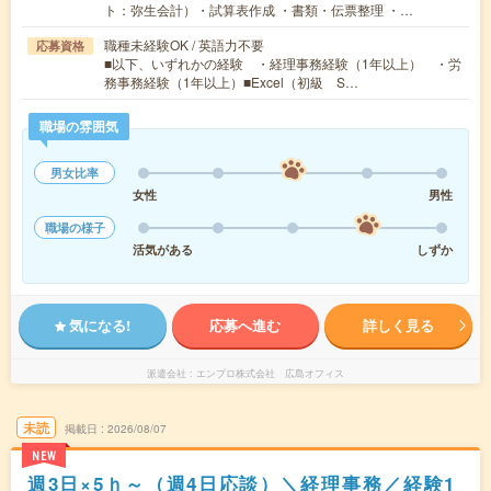
ト：弥生会計）・試算表作成 ・書類・伝票整理 ・…
職種未経験OK / 英語力不要
応募資格
■以下、いずれかの経験 ・経理事務経験（1年以上） ・労
務事務経験（1年以上）■Excel（初級 S…
職場の雰囲気
男女比率
女性
男性
職場の様子
活気がある
しずか
気になる!
応募へ進む
詳しく見る
派遣会社
エンプロ株式会社 広島オフィス
未読
掲載日
2026/08/07
NEW
週3日×5ｈ～（週4日応談）＼経理事務／経験1