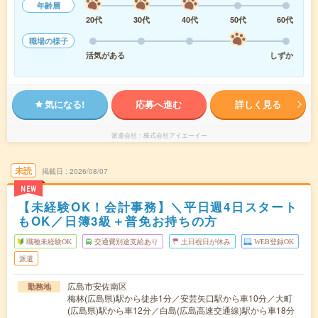
年齢層
20代
30代
40代
50代
60代
職場の様子
活気がある
しずか
気になる!
応募へ進む
詳しく見る
派遣会社
株式会社アイエーイー
未読
掲載日
2026/08/07
NEW
【未経験OK！会計事務】＼平日週4日スタート
もOK／日簿3級＋普免お持ちの方
職種未経験OK
交通費別途支給あり
土日祝日が休み
WEB登録OK
派遣
広島市安佐南区
勤務地
梅林(広島県)駅から徒歩1分／安芸矢口駅から車10分／大町
(広島県)駅から車12分／白島(広島高速交通線)駅から車18分