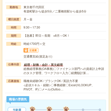
東京都千代田区
勤務地
有楽町駅から徒歩5分／二重橋前駅から徒歩5分
月～金
曜日頻度
9:30～17:30
時間
【急募】即日～長期 ※8月～OK！
期間
時給1700円＋交
時給
交通費
交通費支給(規定あり)
経理・財務・会計・英文経理
仕事内容
総務経理事務(OA事務)〇ファイナンス部門への資産計上申請
のタスク管理、ワークフロー入力〇経費額計算…
職種未経験OK / ブランクOK / 英語力不要
応募資格
<必須スキル・経験>〇事務経験〇Excel(VLOOKUP、
PIVOT、IF)〇メール(Outloo…
職場の雰囲気
年齢層