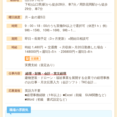
下松(山口県)駅から徒歩28分、車7分／周防花岡駅から徒歩
29分、車7分
月～金の週5日
曜日頻度
9：00～18：00のうち実働5h以上で選択可（休憩1ｈ）例）
時間
9時～15時、10時～16時、9時～1…
即日～長期予定（3ヶ月更新） ※開始日相談可
期間
時給 1,480円 ＋ 交通費 ＜月収例＞月20日勤務した場合 ・
時給
148000円＝週5日×5ｈ ・236800円＝週5日×8ｈ
交通費
実費支給（規定あり）
経理・財務・会計・英文経理
仕事内容
建物塗装・ドローン・福祉事業を展開する企業での経理事務
のお仕事・月次伝票入力（会計ソフト：TKC会計…
英語力不要
応募資格
■経理事務経験（1年以上）■Excel（初級 SUM関数など）
■Word（初級 書式設定など）
職場の雰囲気