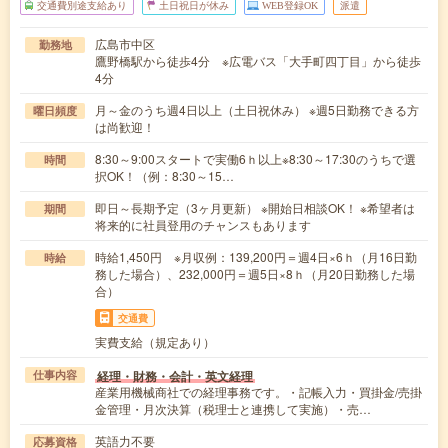
交通費別途支給あり
土日祝日が休み
WEB登録OK
派遣
広島市中区
勤務地
鷹野橋駅から徒歩4分 ※広電バス「大手町四丁目」から徒歩
4分
月～金のうち週4日以上（土日祝休み） ※週5日勤務できる方
曜日頻度
は尚歓迎！
8:30～9:00スタートで実働6ｈ以上※8:30～17:30のうちで選
時間
択OK！（例：8:30～15…
即日～長期予定（3ヶ月更新） ※開始日相談OK！ ※希望者は
期間
将来的に社員登用のチャンスもあります
時給1,450円 ※月収例：139,200円＝週4日×6ｈ（月16日勤
時給
務した場合）、232,000円＝週5日×8ｈ（月20日勤務した場
合）
交通費
実費支給（規定あり）
経理・財務・会計・英文経理
仕事内容
産業用機械商社での経理事務です。・記帳入力・買掛金/売掛
金管理・月次決算（税理士と連携して実施）・売…
英語力不要
応募資格