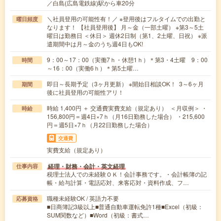
／白島(広島電鉄線)駅から車20分
＼社員登用の可能性有！／ ※登用後はフルタイムでの出勤と
曜日頻度
なります！ 【社員登用後】 月～金（一部土曜） ※第3～5土
曜日は勤務日 ＜休日＞ 週休2日制（第1、2土曜、日祝） ※派
遣期間中は月～金のうち週4日もOK!
9：00～17：00（実働7ｈ・休憩1ｈ）＊第3・4土曜 9：00
時間
～16：00（実働6ｈ）＊第5土曜…
即日～長期予定（3ヶ月更新） ※開始日相談OK！ 3～6ヶ月
期間
後に社員登用の可能性アリ！
時給 1,400円 ＋ 交通費実費支給（規定あり） ＜月収例＞ ・
時給
156,800円＝週4日×7ｈ（月16日勤務した場合） ・215,600
円＝週5日×7ｈ（月22日勤務した場合）
交通費
実費支給（規定あり）
経理・財務・会計・英文経理
仕事内容
税理士法人での未経験ＯＫ！会計事務です。・会計帳簿の記
帳・給与計算・電話応対、来客応対・資料作成、フ…
職種未経験OK / 英語力不要
応募資格
■日商簿記3級以上■普通自動車運転免許1種■Excel（初級：
SUM関数など）■Word（初級：書式…