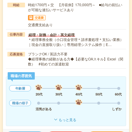
時給1700円＋交 【月収例】170,000円～ ■給与の前払い
時給
が可能な速払いサービスあり
交通費
交通費支給あり
経理・財務・会計・英文経理
仕事内容
＊経理事務全般（小口現金管理＊請求書処理＊支払い業務）
｜現金の直接取り扱い｜専用経理システム操作｜E…
ブランクOK / 英語力不要
応募資格
◆経理事務の経験がある方◆【必要なOAスキル】Excel（関
数） #初めての派遣歓迎
職場の雰囲気
年齢層
20代
30代
40代
50代
60代
職場の様子
活気がある
しずか
もっと見る