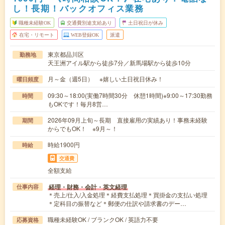
し！長期！バックオフィス業務
職種未経験OK
交通費別途支給あり
土日祝日が休み
在宅・リモート
WEB登録OK
派遣
東京都品川区
勤務地
天王洲アイル駅から徒歩7分／新馬場駅から徒歩10分
月～金（週5日） ※嬉しい土日祝日休み！
曜日頻度
09:30～18:00(実働7時間30分 休憩1時間)※9:00～17:30勤務
時間
もOKです！毎月8営…
2026年09月上旬～長期 直接雇用の実績あり！事務未経験
期間
からでもOK！ ※9月～！
時給1900円
時給
交通費
全額支給
経理・財務・会計・英文経理
仕事内容
＊売上/仕入/入金処理＊経費支払処理＊買掛金の支払い処理
＊定科目の振替など＊郵便の仕訳や請求書のデー…
職種未経験OK / ブランクOK / 英語力不要
応募資格