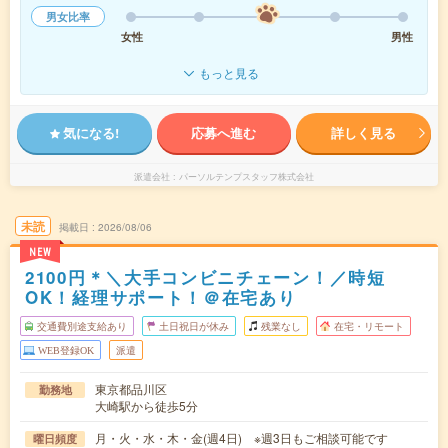
男女比率
女性
男性
もっと見る
気になる!
応募へ進む
詳しく見る
派遣会社
パーソルテンプスタッフ株式会社
未読
掲載日
2026/08/06
NEW
2100円＊＼大手コンビニチェーン！／時短
OK！経理サポート！＠在宅あり
交通費別途支給あり
土日祝日が休み
残業なし
在宅・リモート
WEB登録OK
派遣
東京都品川区
勤務地
大崎駅から徒歩5分
月・火・水・木・金(週4日) ※週3日もご相談可能です
曜日頻度