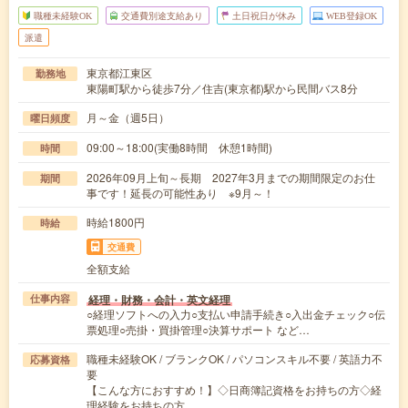
職種未経験OK
交通費別途支給あり
土日祝日が休み
WEB登録OK
派遣
東京都江東区
勤務地
東陽町駅から徒歩7分／住吉(東京都)駅から民間バス8分
月～金（週5日）
曜日頻度
09:00～18:00(実働8時間 休憩1時間)
時間
2026年09月上旬～長期 2027年3月までの期間限定のお仕
期間
事です！延長の可能性あり ※9月～！
時給1800円
時給
交通費
全額支給
経理・財務・会計・英文経理
仕事内容
○経理ソフトへの入力○支払い申請手続き○入出金チェック○伝
票処理○売掛・買掛管理○決算サポート など…
職種未経験OK / ブランクOK / パソコンスキル不要 / 英語力不
応募資格
要
【こんな方におすすめ！】◇日商簿記資格をお持ちの方◇経
理経験をお持ちの方