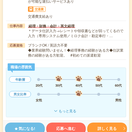
が可能な速払いサービスあり
交通費
交通費支給あり
経理・財務・会計・英文経理
仕事内容
＊データ仕訳入力→レシートや領収書などが回ってくるので
入力（専用システム使用／ミロク会計・勘定奉行・…
ブランクOK / 英語力不要
応募資格
◆業界経験問いません！◆経理事務の経験がある方◆仕訳業
務の経験がある方歓迎。 #初めての派遣歓迎
職場の雰囲気
年齢層
20代
30代
40代
50代
60代
男女比率
女性
男性
もっと見る
気になる!
応募へ進む
詳しく見る