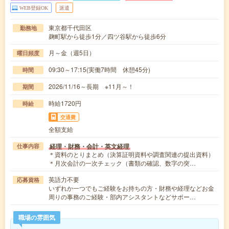
WEB登録OK
派遣
東京都千代田区
勤務地
麹町駅から徒歩1分／四ツ谷駅から徒歩6分
月～金（週5日）
曜日頻度
09:30～17:15(実働7時間 休憩45分)
時間
2026/11/16～長期 ※11月～！
期間
時給1720円
時給
交通費
全額支給
経理・財務・会計・英文経理
仕事内容
＊資料のとりまとめ（決算証明資料や調査関連の提出資料）
＊月次会計の一次チェック（書類の確認、数字の突…
英語力不要
応募資格
いずれか一つでもご経験をお持ちの方・財務や経理などお金
周りの事務のご経験・部内アシスタントなどサポー…
職場の雰囲気