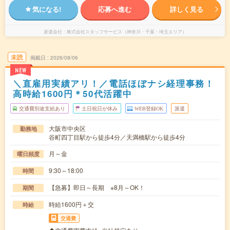
気になる!
応募へ進む
詳しく見る
派遣会社
株式会社スタッフサービス（神奈川・千葉・埼玉エリア）
未読
掲載日
2026/08/06
NEW
＼直雇用実績アリ！／電話ほぼナシ経理事務！
高時給1600円＊50代活躍中
交通費別途支給あり
土日祝日が休み
WEB登録OK
派遣
大阪市中央区
勤務地
谷町四丁目駅から徒歩4分／天満橋駅から徒歩4分
月～金
曜日頻度
9:30～18:00
時間
【急募】即日～長期 ※8月～OK！
期間
時給1600円＋交
時給
交通費