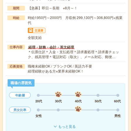
【急募】即日～長期 ※8月～！
期間
時給1950円～2000円 月収例 299,130円～306,800円+残業
時給
代
交通費
全額支給
経理・財務・会計・英文経理
仕事内容
＊伝票仕訳＊入金・支払処理＊請求書処理＊請求書チェッ
ク、残高管理＊電話対応（取次）、メール対応、郵便…
職種未経験OK / ブランクOK / 英語力不要
応募資格
経理経験がある方※業界未経験OK！
職場の雰囲気
年齢層
20代
30代
40代
50代
60代
男女比率
女性
男性
もっと見る