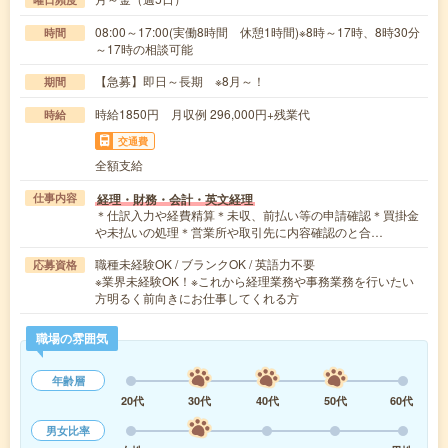
08:00～17:00(実働8時間 休憩1時間)※8時～17時、8時30分
時間
～17時の相談可能
【急募】即日～長期 ※8月～！
期間
時給1850円 月収例 296,000円+残業代
時給
交通費
全額支給
経理・財務・会計・英文経理
仕事内容
＊仕訳入力や経費精算＊未収、前払い等の申請確認＊買掛金
や未払いの処理＊営業所や取引先に内容確認のと合…
職種未経験OK / ブランクOK / 英語力不要
応募資格
※業界未経験OK！※これから経理業務や事務業務を行いたい
方明るく前向きにお仕事してくれる方
職場の雰囲気
年齢層
20代
30代
40代
50代
60代
男女比率