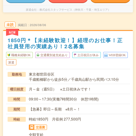
派遣会社
株式会社スタッフサービス（神奈川・千葉・埼玉エリア）
未読
掲載日
2026/08/06
NEW
1850円＊【未経験歓迎！】経理のお仕事！正
社員登用の実績あり！2名募集
職種未経験OK
交通費別途支給あり
土日祝日が休み
WEB登録OK
派遣
東京都世田谷区
勤務地
千歳船橋駅から徒歩5分／千歳烏山駅から民間バス10分
月～金（週5日） ※土日祝休みです！
曜日頻度
09:00～17:30(実働7時間30分 休憩1時間)
時間
【急募】即日～長期 ※8月～！
期間
時給1850円 月収例 277,500円
時給
交通費
全額支給