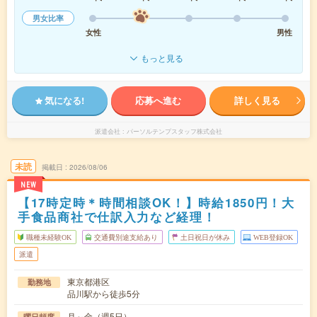
男女比率
女性
男性
もっと見る
気になる!
応募へ進む
詳しく見る
派遣会社
パーソルテンプスタッフ株式会社
未読
掲載日
2026/08/06
NEW
【17時定時＊時間相談OK！】時給1850円！大
手食品商社で仕訳入力など経理！
職種未経験OK
交通費別途支給あり
土日祝日が休み
WEB登録OK
派遣
東京都港区
勤務地
品川駅から徒歩5分
月～金（週5日）
曜日頻度