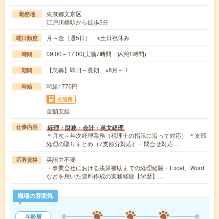
東京都文京区
勤務地
江戸川橋駅から徒歩2分
月～金（週5日） ※土日祝休み
曜日頻度
09:00～17:00(実働7時間 休憩1時間)
時間
【急募】即日～長期 ※8月～！
期間
時給1770円
時給
交通費
全額支給
経理・財務・会計・英文経理
仕事内容
＊月次～年次経理業務（税理士の指示に沿って対応） ＊支部
経理の取りまとめ（7支部分対応）・問合せ対応…
英語力不要
応募資格
・事業会社における決算補助までの経理経験・Excel、Word
などを用いた資料作成の実務経験【学歴】…
職場の雰囲気
年齢層