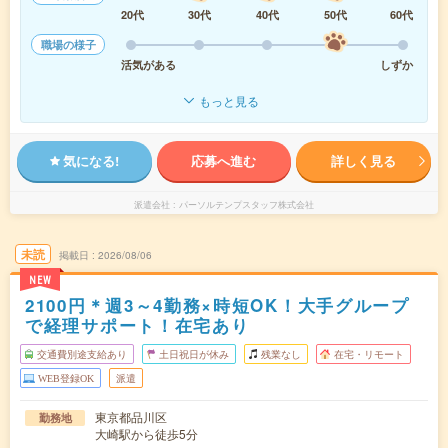
20代
30代
40代
50代
60代
職場の様子
活気がある
しずか
もっと見る
気になる!
応募へ進む
詳しく見る
派遣会社
パーソルテンプスタッフ株式会社
未読
掲載日
2026/08/06
NEW
2100円＊週3～4勤務×時短OK！大手グループ
で経理サポート！在宅あり
交通費別途支給あり
土日祝日が休み
残業なし
在宅・リモート
WEB登録OK
派遣
東京都品川区
勤務地
大崎駅から徒歩5分