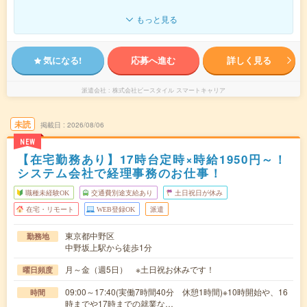
もっと見る
気になる!
応募へ進む
詳しく見る
派遣会社
株式会社ビースタイル スマートキャリア
未読
掲載日
2026/08/06
NEW
【在宅勤務あり】17時台定時×時給1950円～！
システム会社で経理事務のお仕事！
職種未経験OK
交通費別途支給あり
土日祝日が休み
在宅・リモート
WEB登録OK
派遣
東京都中野区
勤務地
中野坂上駅から徒歩1分
月～金（週5日） ※土日祝お休みです！
曜日頻度
09:00～17:40(実働7時間40分 休憩1時間)※10時開始や、16
時間
時までや17時までの就業な…