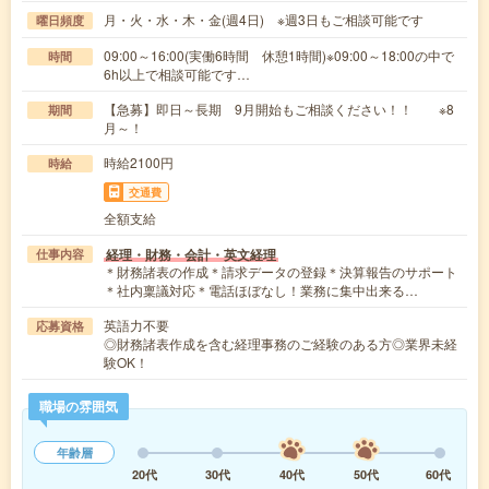
月・火・水・木・金(週4日) ※週3日もご相談可能です
曜日頻度
09:00～16:00(実働6時間 休憩1時間)※09:00～18:00の中で
時間
6h以上で相談可能です…
【急募】即日～長期 9月開始もご相談ください！！ ※8
期間
月～！
時給2100円
時給
交通費
全額支給
経理・財務・会計・英文経理
仕事内容
＊財務諸表の作成＊請求データの登録＊決算報告のサポート
＊社内稟議対応＊電話ほぼなし！業務に集中出来る…
英語力不要
応募資格
◎財務諸表作成を含む経理事務のご経験のある方◎業界未経
験OK！
職場の雰囲気
年齢層
20代
30代
40代
50代
60代