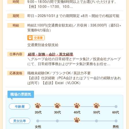
9:00～18:00の間で実働6時間以上でお選びいただけます。
時間
【例】10:00～17:00、10:0…
即日～2026/10/31までの期間限定 ※8月～開始での相談可能
期間
時給2,100円(交通費全額支給)／月収例：336,000円（週5日×
時給
実働8Hの場合）
交通費
交通費別途全額支給
経理・財務・会計・英文経理
仕事内容
＼グループ会社の日常経理とデータ集計／投資会社グループ
にて、日常経理事務およびデータ集計業務をお任せ…
職種未経験OK / ブランクOK / 英語力不要
応募資格
【必須】仕訳経験（PCA会計またはフリー会計の経験があれ
ば尚可）【必須】Excel（VLOOK）
職場の雰囲気
年齢層
20代
30代
40代
50代
60代
男女比率
女性
男性