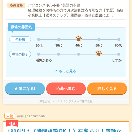
パソコンスキル不要 / 英語力不要
応募資格
経理経験をお持ちの方で月次決算対応可能な方【学歴】高校
卒業以上【選考ステップ】履歴書・職務経歴書によ…
職場の雰囲気
年齢層
20代
30代
40代
50代
60代
職場の様子
活気がある
しずか
もっと見る
気になる!
応募へ進む
詳しく見る
派遣会社
パーソルテンプスタッフ株式会社
未読
掲載日
2026/08/06
NEW
1900円＊《時間相談OK！》在宅あり！電話な