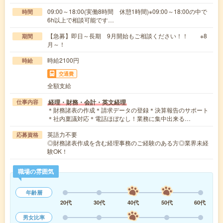
09:00～18:00(実働8時間 休憩1時間)※09:00～18:00の中で
時間
6h以上で相談可能です…
【急募】即日～長期 9月開始もご相談ください！！ ※8
期間
月～！
時給2100円
時給
交通費
全額支給
経理・財務・会計・英文経理
仕事内容
＊財務諸表の作成＊請求データの登録＊決算報告のサポート
＊社内稟議対応＊電話ほぼなし！業務に集中出来る…
英語力不要
応募資格
◎財務諸表作成を含む経理事務のご経験のある方◎業界未経
験OK！
職場の雰囲気
年齢層
20代
30代
40代
50代
60代
男女比率