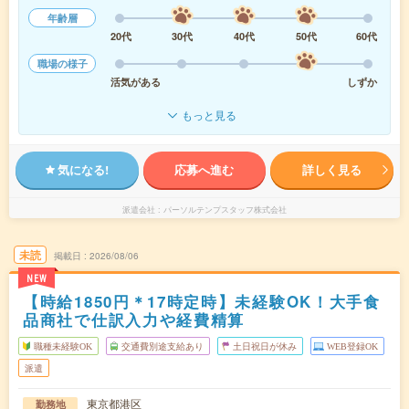
年齢層
20代
30代
40代
50代
60代
職場の様子
活気がある
しずか
もっと見る
気になる!
応募へ進む
詳しく見る
派遣会社
パーソルテンプスタッフ株式会社
未読
掲載日
2026/08/06
NEW
【時給1850円＊17時定時】未経験OK！大手食
品商社で仕訳入力や経費精算
職種未経験OK
交通費別途支給あり
土日祝日が休み
WEB登録OK
派遣
東京都港区
勤務地