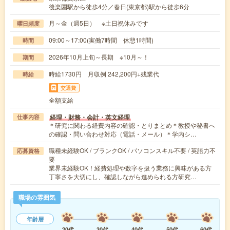
後楽園駅から徒歩4分／春日(東京都)駅から徒歩6分
月～金（週5日） ※土日祝休みです
曜日頻度
09:00～17:00(実働7時間 休憩1時間)
時間
2026年10月上旬～長期 ※10月～！
期間
時給1730円 月収例 242,200円+残業代
時給
交通費
全額支給
経理・財務・会計・英文経理
仕事内容
＊研究に関わる経費内容の確認・とりまとめ＊教授や秘書へ
の確認・問い合わせ対応（電話・メール）＊学内シ…
職種未経験OK / ブランクOK / パソコンスキル不要 / 英語力不
応募資格
要
業界未経験OK！経費処理や数字を扱う業務に興味がある方
丁寧さを大切にし、確認しながら進められる方研究…
職場の雰囲気
年齢層
20代
30代
40代
50代
60代