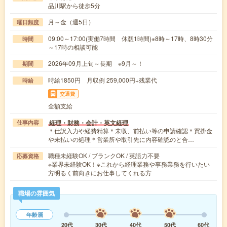
品川駅から徒歩5分
月～金（週5日）
曜日頻度
09:00～17:00(実働7時間 休憩1時間)※8時～17時、8時30分
時間
～17時の相談可能
2026年09月上旬～長期 ※9月～！
期間
時給1850円 月収例 259,000円+残業代
時給
交通費
全額支給
経理・財務・会計・英文経理
仕事内容
＊仕訳入力や経費精算＊未収、前払い等の申請確認＊買掛金
や未払いの処理＊営業所や取引先に内容確認のと合…
職種未経験OK / ブランクOK / 英語力不要
応募資格
※業界未経験OK！※これから経理業務や事務業務を行いたい
方明るく前向きにお仕事してくれる方
職場の雰囲気
年齢層
20代
30代
40代
50代
60代