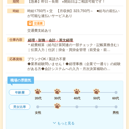
【急募】即日～長期 ※開始日はご相談可能です！
期間
時給1750円＋交 【月収例】323,750円～ ■給与の前払い
時給
が可能な速払いサービスあり
交通費
交通費支給あり
経理・財務・会計・英文経理
仕事内容
＊経費精算（給与計算関連の一部チェック・記帳業務含む）
｜伝票入力｜仕訳｜掛金・買掛金管理（前受金・前…
ブランクOK / 英語力不要
応募資格
◆業界経験問いません！◆経理事務（企業で一通り）の経験
がある方◆会計システムへの入力・月次決算補助の…
職場の雰囲気
年齢層
20代
30代
40代
50代
60代
男女比率
女性
男性
もっと見る