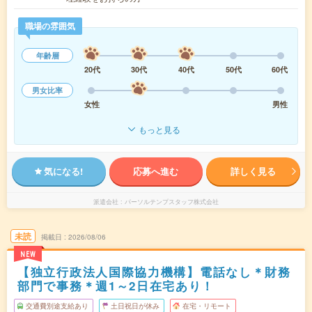
職場の雰囲気
年齢層
20代
30代
40代
50代
60代
男女比率
女性
男性
もっと見る
気になる!
応募へ進む
詳しく見る
派遣会社
パーソルテンプスタッフ株式会社
未読
掲載日
2026/08/06
NEW
【独立行政法人国際協力機構】電話なし＊財務
部門で事務＊週1～2日在宅あり！
交通費別途支給あり
土日祝日が休み
在宅・リモート