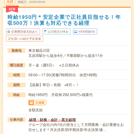
未読
掲載日
2026/08/06
NEW
時給1950円＊安定企業で正社員目指せる！年
収500万！決算も対応できる経理
交通費別途支給あり
土日祝日が休み
WEB登録OK
正社員への紹介予定派遣
東京都品川区
勤務地
五反田駅から徒歩4分／不動前駅から徒歩11分
月～金（週5日） ※土日祝休み
曜日頻度
09:00～17:30(実働7時間30分 休憩1時間)
時間
【急募】即日～長期 ※8月～！
期間
時給1950円 月収例 292,500円+残業代
時給
交通費
全額支給
経理・財務・会計・英文経理
仕事内容
グループ会社の内1社の担当として月間業務・会計業務をお
任せします＊月次決算/四半期決算/年次決算/連…