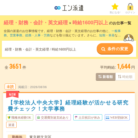
気になる!
ログイン
経理・財務・会計・英文経理
×
時給1600円以上
のお仕事一覧
全国の派遣のお仕事情報です。経理・財務・会計・英文経理のお仕事の他に、
一般事
務
、
営業事務
、
総務・人事・労務
などを取り揃えています。さらに、
短期
・
単発
など
の期間や、
職種未経験OK
などのこだわり条件で絞り込んでいただけます。職種辞典：
経理・財務・会計・英文経理のお仕事とは？とは？
条件の変更
経理・財務・会計・英文経理 / 時給1600円以上
3651
1,644
全
件
平均時給:
円
時給順
新着順
未読
掲載日
2026/08/06
NEW
【学校法人中央大学】経理経験が活かせる研究
費チェック！大学事務
職種未経験OK
交通費別途支給あり
土日祝日が休み
WEB登録OK
派遣
東京都文京区
勤務地