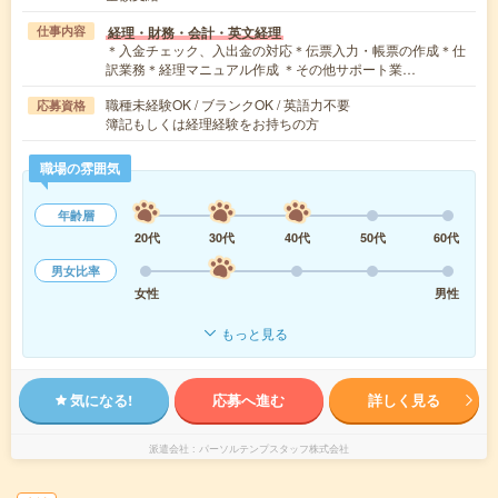
経理・財務・会計・英文経理
仕事内容
＊入金チェック、入出金の対応＊伝票入力・帳票の作成＊仕
訳業務＊経理マニュアル作成 ＊その他サポート業…
職種未経験OK / ブランクOK / 英語力不要
応募資格
簿記もしくは経理経験をお持ちの方
職場の雰囲気
年齢層
20代
30代
40代
50代
60代
男女比率
女性
男性
もっと見る
気になる!
応募へ進む
詳しく見る
派遣会社
パーソルテンプスタッフ株式会社