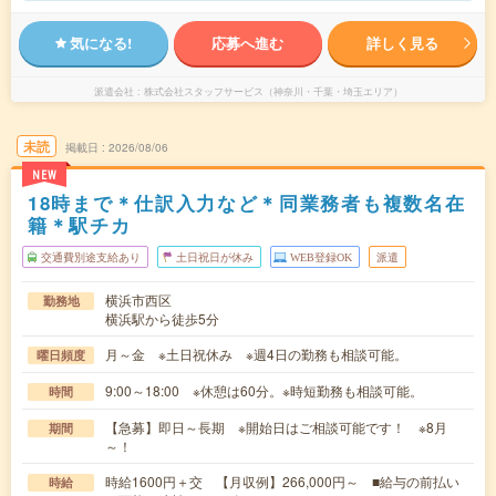
気になる!
応募へ進む
詳しく見る
派遣会社
株式会社スタッフサービス（神奈川・千葉・埼玉エリア）
未読
掲載日
2026/08/06
NEW
18時まで＊仕訳入力など＊同業務者も複数名在
籍＊駅チカ
交通費別途支給あり
土日祝日が休み
WEB登録OK
派遣
横浜市西区
勤務地
横浜駅から徒歩5分
月～金 ※土日祝休み ※週4日の勤務も相談可能。
曜日頻度
9:00～18:00 ※休憩は60分。※時短勤務も相談可能。
時間
【急募】即日～長期 ※開始日はご相談可能です！ ※8月
期間
～！
時給1600円＋交 【月収例】266,000円～ ■給与の前払い
時給