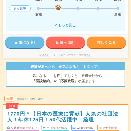
男女比率
女性
男性
もっと見る
気になる!
応募へ進む
詳しく見る
派遣会社
パーソルテンプスタッフ株式会社
興味があったら「★気になる！」をタップ！
「気になる！」を押しておくと、派遣会社から
「面談確約」
や
「応募歓迎」
が届きます！
未読
掲載日
2026/08/06
NEW
1770円＊【日本の医療に貢献】人気の社団法
人！年休125日！50代活躍中！経理
交通費別途支給あり
土日祝日が休み
WEB登録OK
紹介予定派遣