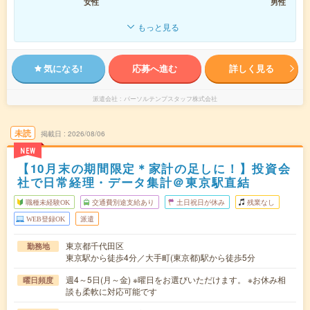
女性
男性
もっと見る
気になる!
応募へ進む
詳しく見る
派遣会社
パーソルテンプスタッフ株式会社
未読
掲載日
2026/08/06
NEW
【10月末の期間限定＊家計の足しに！】投資会
社で日常経理・データ集計＠東京駅直結
職種未経験OK
交通費別途支給あり
土日祝日が休み
残業なし
WEB登録OK
派遣
東京都千代田区
勤務地
東京駅から徒歩4分／大手町(東京都)駅から徒歩5分
週4～5日(月～金) ※曜日をお選びいただけます。 ※お休み相
曜日頻度
談も柔軟に対応可能です