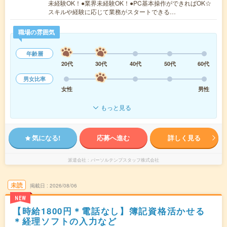
未経験OK！●業界未経験OK！●PC基本操作ができればOK☆
スキルや経験に応じて業務がスタートできる…
職場の雰囲気
年齢層
20代
30代
40代
50代
60代
男女比率
女性
男性
もっと見る
気になる!
応募へ進む
詳しく見る
派遣会社
パーソルテンプスタッフ株式会社
未読
掲載日
2026/08/06
NEW
【時給1800円＊電話なし】簿記資格活かせる
＊経理ソフトの入力など