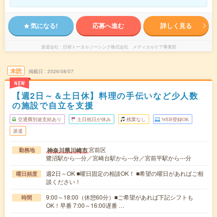
気になる!
応募へ進む
詳しく見る
派遣会社
日研トータルソーシング株式会社 メディカルケア事業部
未読
掲載日
2026/08/07
NEW
【週2日～＆土日休】料理の手伝いなど少人数
の施設で自立を支援
交通費別途支給あり
土日祝日が休み
残業なし
WEB登録OK
派遣
宮前区
神奈川県川崎市
勤務地
鷺沼駅から---分／宮崎台駅から---分／宮前平駅から---分
週2日～OK ■曜日固定の相談OK！ ■希望の曜日があればご相
曜日頻度
談ください！
9:00～18:00（休憩60分）■ご希望があれば下記シフトも
時間
OK！早番 7:00～16:00遅番 …