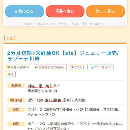
気になる!
応募へ進む
詳しく見る
派遣会社
株式会社スタッフサービス（神奈川・千葉・埼玉エリア）
未読
2カ月短期○未経験OK【ete】ジュエリー販売/
ラゾーナ川崎
職種未経験OK
交通費別途支給あり
残業なし
WEB登録OK
派遣
幸区
神奈川県川崎市
勤務地
川崎駅から徒歩1分
週5日勤務,
,週3日以内勤務
週4日勤務
曜日頻度
09:30～21:30実働7時間45分・休憩1時間30分 営業時間に
時間
合わせたシフト制
即日～12/31 ※早期開始希望や、12/28までの勤務(年末は休み
期間
たい方)など相談可能です！