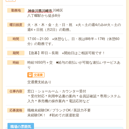
川崎区
神奈川県川崎市
勤務地
八丁畷駅から徒歩8分
火・水・木・金・土・日・祝 ※火～土の週4のみor火～土の
曜日頻度
週4＋日祝（月2日）の勤務。
17:00～21:00 ※休憩なし。日・祝は8時半～17時（休憩60
時間
分）の勤務です。
【急募】即日～長期 ※開始日はご相談可能です！
期間
時給1650円＋交 ■給与の前払いが可能な速払いサービスあ
時給
り
交通費
交通費支給あり
窓口・ショールーム・カウンター受付
仕事内容
＊受付対応＊利用申込書の案内＊会員証確認＊専用システム
入力＊券売機の操作案内＊電話応対など
職種未経験OK / ブランクOK / 英語力不要
応募資格
未経験OK！ #初めての派遣歓迎
職場の雰囲気