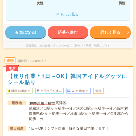
女性
男性
もっと見る
気になる!
応募へ進む
詳しく見る
派遣会社
株式会社スタッフサービス（神奈川・千葉・埼玉エリア）
未読
掲載日
2026/08/07
NEW
【座り作業＊1日～OK】韓国アイドルグッツに
シール貼り
職種未経験OK
土日祝日が休み
WEB登録OK
派遣
高津区
神奈川県川崎市
勤務地
武蔵溝ノ口駅から徒歩---分／溝の口駅から徒歩---分／高津(神
奈川県)駅から徒歩---分／津田山駅から徒歩---分／久地駅から
徒歩---分
1日～OK！シフト自由！好きな曜日で働けます！
曜日頻度