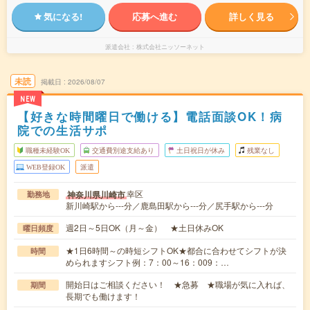
気になる!
応募へ進む
詳しく見る
派遣会社
株式会社ニッソーネット
未読
掲載日
2026/08/07
NEW
【好きな時間曜日で働ける】電話面談OK！病
院での生活サポ
職種未経験OK
交通費別途支給あり
土日祝日が休み
残業なし
WEB登録OK
派遣
幸区
神奈川県川崎市
勤務地
新川崎駅から---分／鹿島田駅から---分／尻手駅から---分
週2日～5日OK（月～金） ★土日休みOK
曜日頻度
★1日6時間～の時短シフトOK★都合に合わせてシフトが決
時間
められますシフト例：7：00～16：009：…
開始日はご相談ください！ ★急募 ★職場が気に入れば、
期間
長期でも働けます！