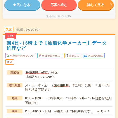
気になる!
応募へ進む
詳しく見る
派遣会社
株式会社iDA
未読
掲載日
2026/08/07
NEW
週4日×16時まで【油脂化学メーカー】データ
処理など
交通費別途支給あり
土日祝日が休み
残業なし
WEB登録OK
派遣
川崎区
神奈川県川崎市
勤務地
川崎駅からバス20分
月・火・木・金 （
。表記曜日は例） ＊週5日勤
週4日勤務
曜日頻度
務も相談可能です
8:30～16:00 （休憩60分）＊8時半・9時～17時勤務も相談
時間
可能です。
2026/08/24～長期 ※開始日はご相談可能です！ ※8月～！
期間