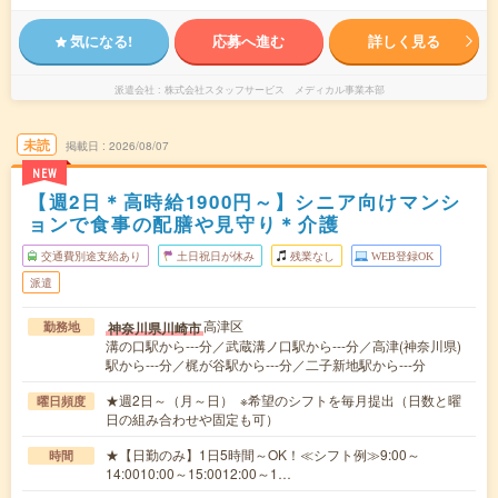
気になる!
応募へ進む
詳しく見る
派遣会社
株式会社スタッフサービス メディカル事業本部
未読
掲載日
2026/08/07
NEW
【週2日＊高時給1900円～】シニア向けマンシ
ョンで食事の配膳や見守り＊介護
交通費別途支給あり
土日祝日が休み
残業なし
WEB登録OK
派遣
高津区
神奈川県川崎市
勤務地
溝の口駅から---分／武蔵溝ノ口駅から---分／高津(神奈川県)
駅から---分／梶が谷駅から---分／二子新地駅から---分
★週2日～（月～日） ※希望のシフトを毎月提出（日数と曜
曜日頻度
日の組み合わせや固定も可）
★【日勤のみ】1日5時間～OK！≪シフト例≫9:00～
時間
14:0010:00～15:0012:00～1…