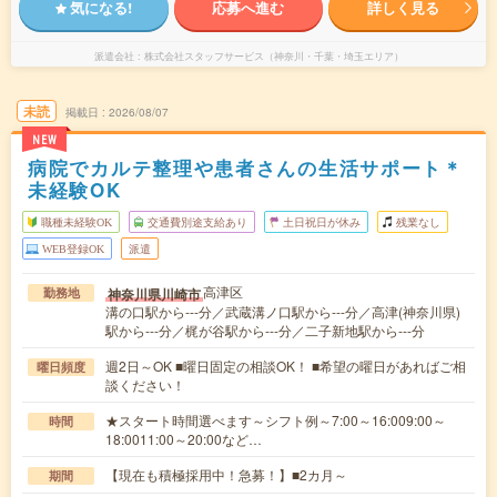
気になる!
応募へ進む
詳しく見る
派遣会社
株式会社スタッフサービス（神奈川・千葉・埼玉エリア）
未読
掲載日
2026/08/07
NEW
病院でカルテ整理や患者さんの生活サポート＊
未経験OK
職種未経験OK
交通費別途支給あり
土日祝日が休み
残業なし
WEB登録OK
派遣
高津区
神奈川県川崎市
勤務地
溝の口駅から---分／武蔵溝ノ口駅から---分／高津(神奈川県)
駅から---分／梶が谷駅から---分／二子新地駅から---分
週2日～OK ■曜日固定の相談OK！ ■希望の曜日があればご相
曜日頻度
談ください！
★スタート時間選べます～シフト例～7:00～16:009:00～
時間
18:0011:00～20:00など…
【現在も積極採用中！急募！】■2カ月～
期間