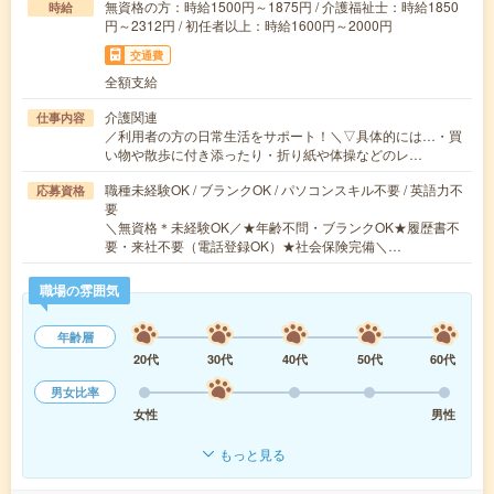
無資格の方：時給1500円～1875円 / 介護福祉士：時給1850
時給
円～2312円 / 初任者以上：時給1600円～2000円
交通費
全額支給
介護関連
仕事内容
／利用者の方の日常生活をサポート！＼▽具体的には…・買
い物や散歩に付き添ったり・折り紙や体操などのレ…
職種未経験OK / ブランクOK / パソコンスキル不要 / 英語力不
応募資格
要
＼無資格＊未経験OK／★年齢不問・ブランクOK★履歴書不
要・来社不要（電話登録OK）★社会保険完備＼…
職場の雰囲気
年齢層
20代
30代
40代
50代
60代
男女比率
女性
男性
もっと見る