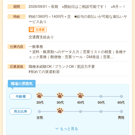
2026/09/01～長期 ※開始日はご相談可能です！ ※9月～！
期間
時給1360円～1400円＋交 ■給与の前払いが可能な速払いサ
時給
ービスあり
交通費
交通費支給あり
一般事務
仕事内容
＊資料・帳票類へのデータ入力｜営業リストの精査｜各種チ
ェック業務｜郵便物・営業ツール・DM発送｜営業…
職種未経験OK / ブランクOK / 英語力不要
応募資格
#初めての派遣歓迎
職場の雰囲気
年齢層
20代
30代
40代
50代
60代
男女比率
女性
男性
もっと見る