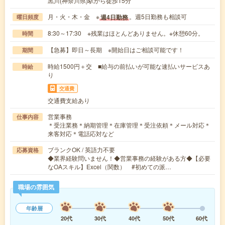
黒川(神奈川県)駅から徒歩15分
月・火・木・金 ※
。週5日勤務も相談可
週4日勤務
曜日頻度
8:30～17:30 ※残業はほとんどありません。※休憩60分。
時間
【急募】即日～長期 ※開始日はご相談可能です！
期間
時給1500円＋交 ■給与の前払いが可能な速払いサービスあ
時給
り
交通費
交通費支給あり
営業事務
仕事内容
＊受注業務＊納期管理＊在庫管理＊受注依頼＊メール対応＊
来客対応＊電話応対など
ブランクOK / 英語力不要
応募資格
◆業界経験問いません！◆営業事務の経験がある方◆【必要
なOAスキル】Excel（関数） #初めての派…
職場の雰囲気
年齢層
20代
30代
40代
50代
60代