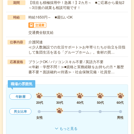
【現在も積極採用中！急募！】2カ月～ ■ご応募から最短2
期間
～3日後の就業も相談可能です！
時給1650円～ ■週払いOK
時給
交通費
交通費全額支給
介護関連
仕事内容
≪少人数施設での生活サポート≫お年寄りたちが自立を目指
して集団生活を送る「グループホーム」。食材の買…
ブランクOK / パソコンスキル不要 / 英語力不要
応募資格
≪年齢・学歴不問！≫■資格と実務経験をお持ちの方＊履歴
書不要＊面談確約≪待遇≫・社会保険完備・社員登…
職場の雰囲気
年齢層
20代
30代
40代
50代
60代
男女比率
女性
男性
もっと見る