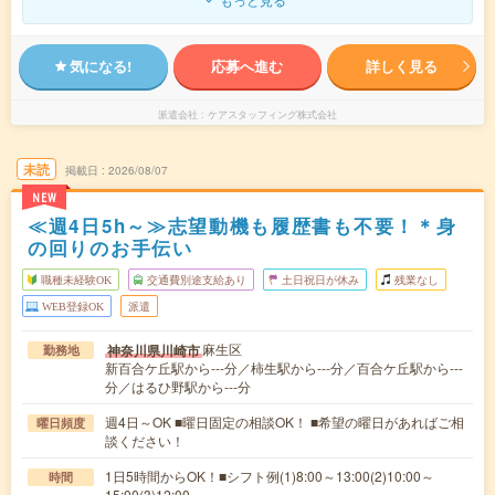
気になる!
応募へ進む
詳しく見る
派遣会社
ケアスタッフィング株式会社
未読
掲載日
2026/08/07
NEW
≪週4日5h～≫志望動機も履歴書も不要！＊身
の回りのお手伝い
職種未経験OK
交通費別途支給あり
土日祝日が休み
残業なし
WEB登録OK
派遣
麻生区
神奈川県川崎市
勤務地
新百合ケ丘駅から---分／柿生駅から---分／百合ケ丘駅から---
分／はるひ野駅から---分
週4日～OK ■曜日固定の相談OK！ ■希望の曜日があればご相
曜日頻度
談ください！
1日5時間からOK！■シフト例(1)8:00～13:00(2)10:00～
時間
15:00(3)12:00…