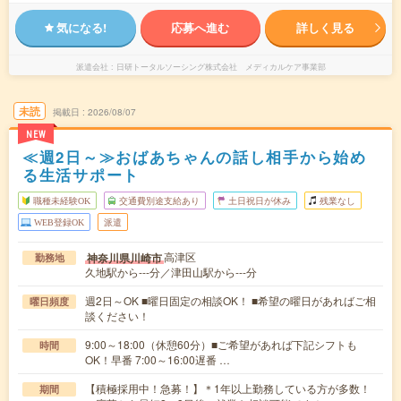
気になる!
応募へ進む
詳しく見る
派遣会社
日研トータルソーシング株式会社 メディカルケア事業部
未読
掲載日
2026/08/07
NEW
≪週2日～≫おばあちゃんの話し相手から始め
る生活サポート
職種未経験OK
交通費別途支給あり
土日祝日が休み
残業なし
WEB登録OK
派遣
高津区
神奈川県川崎市
勤務地
久地駅から---分／津田山駅から---分
週2日～OK ■曜日固定の相談OK！ ■希望の曜日があればご相
曜日頻度
談ください！
9:00～18:00（休憩60分）■ご希望があれば下記シフトも
時間
OK！早番 7:00～16:00遅番 …
【積極採用中！急募！】＊1年以上勤務している方が多数！
期間