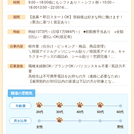
9:00～18:00他にもシフトあり！＜シフト例＞10:00～
時間
18:0013:00～22:0016:…
【急募＊即日スタートOK】登録後は好きな時に働けます！
期間
（業法に基づく規定あり）
時給1373円～(日収1万984円～) ■初勤務手当あり ※全額
時給
日払い・週払いOK(規定有)
軽作業（仕分け・ピッキング・検品、商品管理）
仕事内容
＼韓国アイドルグッツにシール貼り／韓国系アイドル、キャ
ラクターグッズの袋詰め、シール貼り！空調完備！…
職種未経験OK / ブランクOK / パソコンスキル不要 / 英語力不
応募資格
要
高校生は不可携帯電話をお持ちの方（連絡に必要なため）
【雇用契約が30日以内の派遣は下記の方が対象とな…
職場の雰囲気
年齢層
20代
30代
40代
50代
60代
男女比率
女性
男性