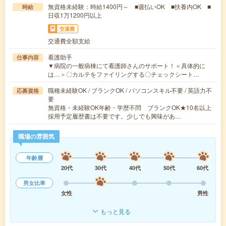
無資格未経験：時給1400円～ ■週払いOK ■扶養内OK ■
時給
日収1万1200円以上
交通費
交通費全額支給
看護助手
仕事内容
▼病院の一般病棟にて看護師さんのサポート！＜具体的に
は…＞〇カルテをファイリングする〇チェックシート…
職種未経験OK / ブランクOK / パソコンスキル不要 / 英語力不
応募資格
要
無資格・未経験OK年齢・学歴不問 ブランクOK★10名以上
採用予定履歴書は不要です。少しでも興味があ…
職場の雰囲気
年齢層
20代
30代
40代
50代
60代
男女比率
女性
男性
もっと見る