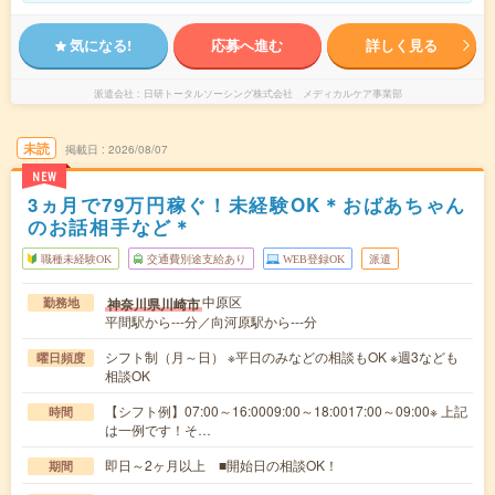
気になる!
応募へ進む
詳しく見る
派遣会社
日研トータルソーシング株式会社 メディカルケア事業部
未読
掲載日
2026/08/07
NEW
3ヵ月で79万円稼ぐ！未経験OK＊おばあちゃん
のお話相手など＊
職種未経験OK
交通費別途支給あり
WEB登録OK
派遣
中原区
神奈川県川崎市
勤務地
平間駅から---分／向河原駅から---分
シフト制（月～日） ※平日のみなどの相談もOK ※週3なども
曜日頻度
相談OK
【シフト例】07:00～16:0009:00～18:0017:00～09:00※ 上記
時間
は一例です！そ…
即日～2ヶ月以上 ■開始日の相談OK！
期間