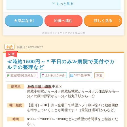
もっと見る
気になる!
応募へ進む
詳しく見る
派遣会社
テイケイネクスト株式会社
未読
掲載日
2026/08/07
NEW
≪時給1500円～＊平日のみ≫病院で受付やカ
ルテの整理など
交通費別途支給あり
土日祝日が休み
WEB登録OK
派遣
中原区
神奈川県川崎市
勤務地
武蔵小杉駅から---分／武蔵新城駅から---分／元住吉駅から---
分／武蔵中原駅から---分／新丸子駅から---分
【週3日～OK】月～金曜日で希望シフト制 ※徐々に勤務回数
曜日頻度
を増やしていくことも可能です！（最初は週3日からなど）
8:00～17:009:00～18:00など※ご希望の時間帯をご相談くだ
時間
さい。