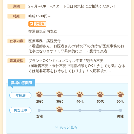
2ヶ月～OK ※スタート日はお気軽にご相談ください！
期間
時給1500円～
時給
交通費
交通費規定内支給
医療事務・病院受付
仕事内容
／看護師さん、お医者さんの“縁の下の力持ち”医療事務のお
仕事になります！＼▽具体的には…・受付で患者…
ブランクOK / パソコンスキル不要 / 英語力不要
応募資格
※履歴書不要・来社不要で電話相談もOK！少しでも気になる
方は是非応募をお待ちしております！＼応募後の…
職場の雰囲気
年齢層
20代
30代
40代
50代
60代
男女比率
女性
男性
もっと見る