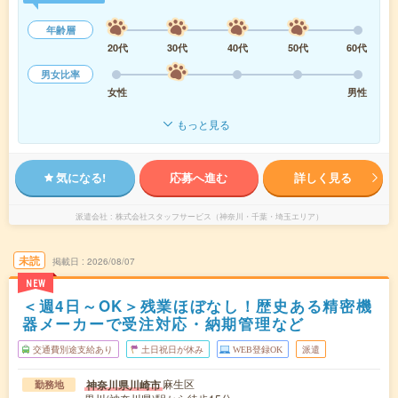
年齢層
20代
30代
40代
50代
60代
男女比率
女性
男性
もっと見る
気になる!
応募へ進む
詳しく見る
派遣会社
株式会社スタッフサービス（神奈川・千葉・埼玉エリア）
未読
掲載日
2026/08/07
NEW
＜週4日～OK＞残業ほぼなし！歴史ある精密機
器メーカーで受注対応・納期管理など
交通費別途支給あり
土日祝日が休み
WEB登録OK
派遣
麻生区
神奈川県川崎市
勤務地