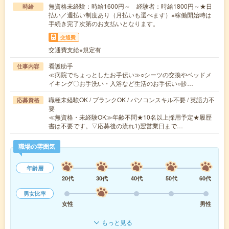
無資格未経験：時給1600円～ 経験者：時給1800円～★日
時給
払い／週払い制度あり（月払いも選べます）※稼働開始時は
手続き完了次第のお支払いとなります。
交通費
交通費支給※規定有
看護助手
仕事内容
≪病院でちょっとしたお手伝い≫○シーツの交換やベッドメ
イキング〇お手洗い・入浴など生活のお手伝い○診…
職種未経験OK / ブランクOK / パソコンスキル不要 / 英語力不
応募資格
要
≪無資格・未経験OK≫年齢不問★10名以上採用予定★履歴
書は不要です。▽応募後の流れ1)翌営業日まで…
職場の雰囲気
年齢層
20代
30代
40代
50代
60代
男女比率
女性
男性
もっと見る