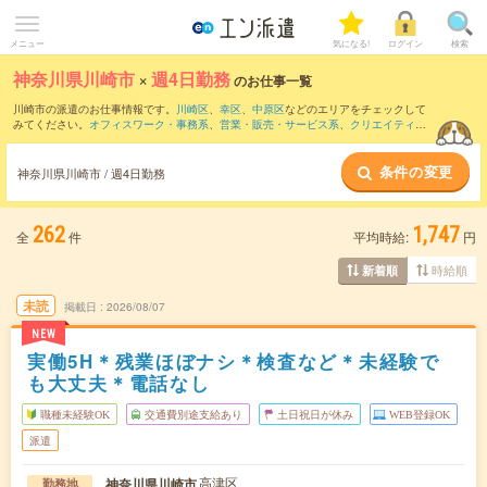
メニュー
気になる!
ログイン
検索
神奈川県川崎市
×
週4日勤務
のお仕事一覧
川崎市の派遣のお仕事情報です。
川崎区
、
幸区
、
中原区
などのエリアをチェックして
みてください。
オフィスワーク・事務系
、
営業・販売・サービス系
、
クリエイティブ
系
などのお仕事を取り揃えています。週4日勤務の条件の他に、
交通費別途支給あり
、
職種未経験OK
、
友だちと一緒の応募OK
などのこだわり条件も取り揃えています。
条件の変更
神奈川県川崎市 / 週4日勤務
262
1,747
全
件
平均時給:
円
時給順
新着順
未読
掲載日
2026/08/07
NEW
実働5H＊残業ほぼナシ＊検査など＊未経験で
も大丈夫＊電話なし
職種未経験OK
交通費別途支給あり
土日祝日が休み
WEB登録OK
派遣
高津区
神奈川県川崎市
勤務地