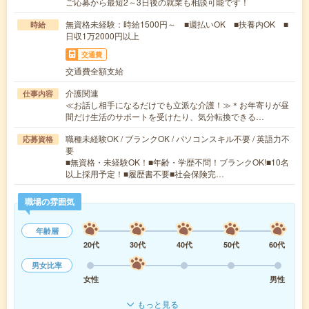
ご応募から最短2～3日後の就業も相談可能です！
無資格未経験：時給1500円～ ■週払いOK ■扶養内OK ■
時給
日収1万2000円以上
交通費
交通費全額支給
介護関連
仕事内容
≪お話し相手になるだけでも立派な介護！≫＊お年寄りが昼
間だけ生活のサポートを受けたり、気分転換できる…
職種未経験OK / ブランクOK / パソコンスキル不要 / 英語力不
応募資格
要
■無資格・未経験OK！■年齢・学歴不問！ブランクOK!■10名
以上採用予定！■履歴書不要■社会保険完…
職場の雰囲気
年齢層
20代
30代
40代
50代
60代
男女比率
女性
男性
もっと見る