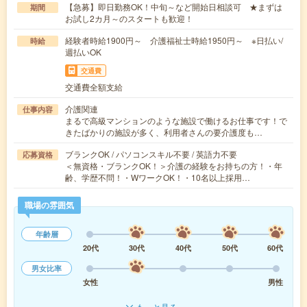
【急募】即日勤務OK！中旬～など開始日相談可 ★まずは
期間
お試し2カ月～のスタートも歓迎！
経験者時給1900円～ 介護福祉士時給1950円～ ※日払い/
時給
週払いOK
交通費
交通費全額支給
介護関連
仕事内容
まるで高級マンションのような施設で働けるお仕事です！で
きたばかりの施設が多く、利用者さんの要介護度も…
ブランクOK / パソコンスキル不要 / 英語力不要
応募資格
＜無資格・ブランクOK！＞介護の経験をお持ちの方！・年
齢、学歴不問！・WワークOK！・10名以上採用…
職場の雰囲気
年齢層
20代
30代
40代
50代
60代
男女比率
女性
男性
もっと見る