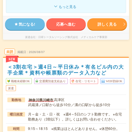
もっと見る
気になる!
応募へ進む
詳しく見る
派遣会社
日研トータルソーシング株式会社 メディカルケア事業部
未読
掲載日
2026/08/07
NEW
＜3割在宅＞週4日～平日休み＊有名ビル内の大
手企業＊資料や帳票類のデータ入力など
職種未経験OK
交通費別途支給あり
在宅・リモート
WEB登録OK
派遣
高津区
神奈川県川崎市
勤務地
武蔵溝ノ口駅から徒歩10分／溝の口駅から徒歩10分
月～金・土・日・祝 ※週4～5日のシフト勤務です。 ※在宅
曜日頻度
勤務あり（3割以下）。詳しくはお問い合わせください。
9:15～18:15 ※残業はほとんどありません。※休憩60分。
時間