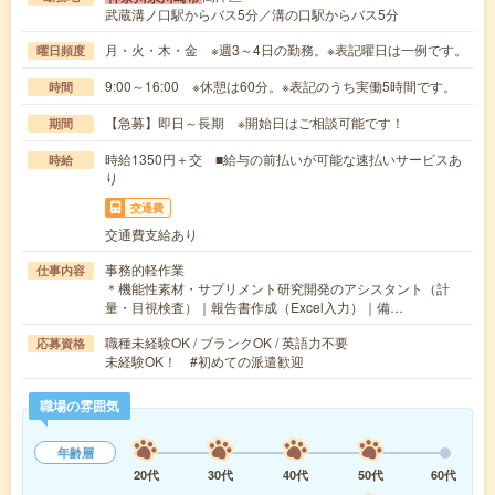
武蔵溝ノ口駅からバス5分／溝の口駅からバス5分
月・火・木・金 ※週3～4日の勤務。※表記曜日は一例です。
曜日頻度
9:00～16:00 ※休憩は60分。※表記のうち実働5時間です。
時間
【急募】即日～長期 ※開始日はご相談可能です！
期間
時給1350円＋交 ■給与の前払いが可能な速払いサービスあ
時給
り
交通費
交通費支給あり
事務的軽作業
仕事内容
＊機能性素材・サプリメント研究開発のアシスタント（計
量・目視検査）｜報告書作成（Excel入力）｜備…
職種未経験OK / ブランクOK / 英語力不要
応募資格
未経験OK！ #初めての派遣歓迎
職場の雰囲気
年齢層
20代
30代
40代
50代
60代