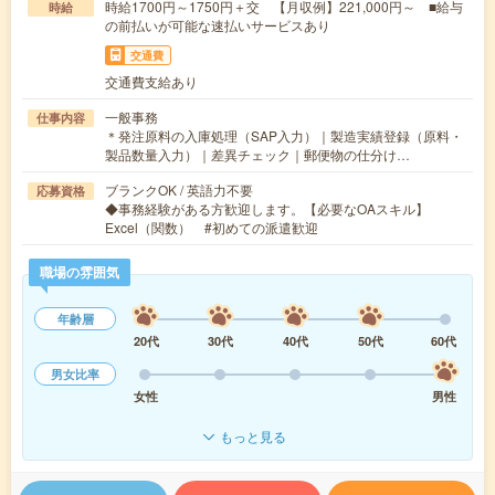
時給1700円～1750円＋交 【月収例】221,000円～ ■給与
時給
の前払いが可能な速払いサービスあり
交通費
交通費支給あり
一般事務
仕事内容
＊発注原料の入庫処理（SAP入力）｜製造実績登録（原料・
製品数量入力）｜差異チェック｜郵便物の仕分け…
ブランクOK / 英語力不要
応募資格
◆事務経験がある方歓迎します。【必要なOAスキル】
Excel（関数） #初めての派遣歓迎
職場の雰囲気
年齢層
20代
30代
40代
50代
60代
男女比率
女性
男性
もっと見る