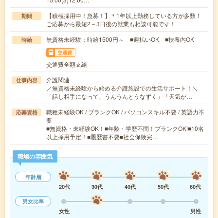
【積極採用中！急募！】＊1年以上勤務している方が多数！
期間
ご応募から最短2～3日後の就業も相談可能です！
無資格未経験：時給1500円～ ■週払いOK ■扶養内OK
時給
交通費
交通費全額支給
介護関連
仕事内容
／無資格未経験から始める介護施設での生活サポート！＼
「話し相手になって、うんうんとうなずく」「天気が…
職種未経験OK / ブランクOK / パソコンスキル不要 / 英語力不
応募資格
要
■無資格・未経験OK！■年齢・学歴不問！ブランクOK!■10名
以上採用予定！■履歴書不要■社会保険完…
職場の雰囲気
年齢層
20代
30代
40代
50代
60代
男女比率
女性
男性