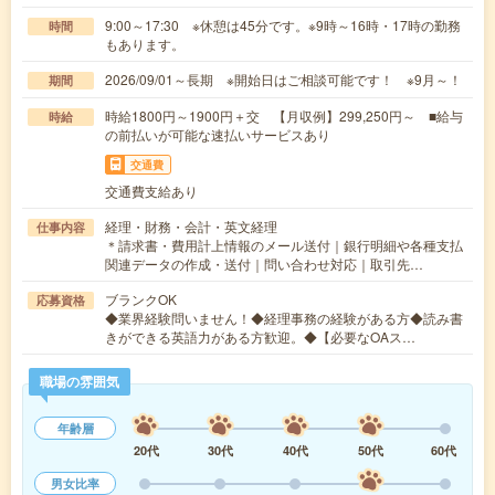
9:00～17:30 ※休憩は45分です。※9時～16時・17時の勤務
時間
もあります。
2026/09/01～長期 ※開始日はご相談可能です！ ※9月～！
期間
時給1800円～1900円＋交 【月収例】299,250円～ ■給与
時給
の前払いが可能な速払いサービスあり
交通費
交通費支給あり
経理・財務・会計・英文経理
仕事内容
＊請求書・費用計上情報のメール送付｜銀行明細や各種支払
関連データの作成・送付｜問い合わせ対応｜取引先…
ブランクOK
応募資格
◆業界経験問いません！◆経理事務の経験がある方◆読み書
きができる英語力がある方歓迎。◆【必要なOAス…
職場の雰囲気
年齢層
20代
30代
40代
50代
60代
男女比率