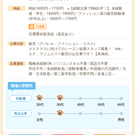
時給1600円～1700円 ※【経験次第で時給UP！】 未経験
時給
者・学生：1600円～1650円／ファッション系の販売経験者
(半年以上)：1650円～1700円
交通費
交通費全額支給（規定あり）
販売（アパレル・ファッション・コスメ）
仕事内容
クリスマスに向けてのシーズン短期スタッフ募集！「ete／
エテ」でジュエリー販売のお仕事です！【具体的…
職種未経験OK / パソコンスキル不要 / 英語力不要
応募資格
学生不可／未経験歓迎／経験者優遇／外国籍の方活躍中／主
婦・主夫歓迎／第二新卒歓迎／学歴不問／友達と応…
職場の雰囲気
年齢層
20代
30代
40代
50代
60代
男女比率
女性
男性