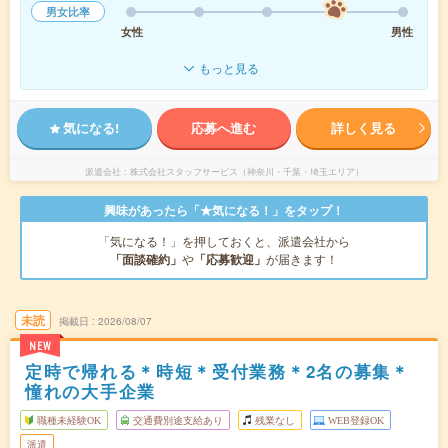
男女比率
女性
男性
もっと見る
気になる!
応募へ進む
詳しく見る
派遣会社
株式会社スタッフサービス（神奈川・千葉・埼玉エリア）
興味があったら「★気になる！」をタップ！
「気になる！」を押しておくと、派遣会社から
「面談確約」
や
「応募歓迎」
が届きます！
未読
掲載日
2026/08/07
NEW
定時で帰れる＊時短＊受付業務＊2名の募集＊
憧れの大手企業
職種未経験OK
交通費別途支給あり
残業なし
WEB登録OK
派遣