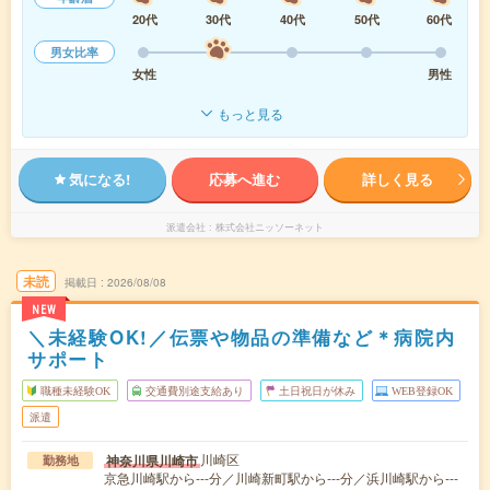
20代
30代
40代
50代
60代
男女比率
女性
男性
もっと見る
気になる!
応募へ進む
詳しく見る
派遣会社
株式会社ニッソーネット
未読
掲載日
2026/08/08
NEW
＼未経験OK!／伝票や物品の準備など＊病院内
サポート
職種未経験OK
交通費別途支給あり
土日祝日が休み
WEB登録OK
派遣
川崎区
神奈川県川崎市
勤務地
京急川崎駅から---分／川崎新町駅から---分／浜川崎駅から---