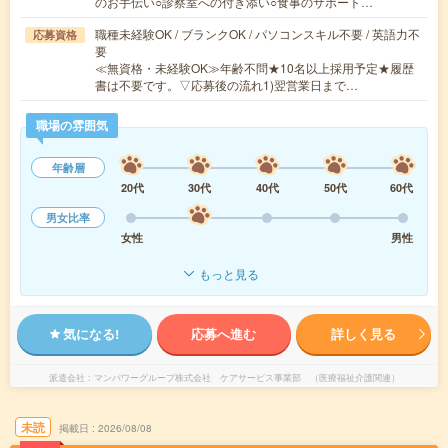
のお手伝い○診察室への付き添い○食事のサポート…
職種未経験OK / ブランクOK / パソコンスキル不要 / 英語力不
応募資格
要
≪無資格・未経験OK≫年齢不問★10名以上採用予定★履歴
書は不要です。▽応募後の流れ1)翌営業日まで…
職場の雰囲気
年齢層
20代
30代
40代
50代
60代
男女比率
女性
男性
もっと見る
気になる!
応募へ進む
詳しく見る
派遣会社
マンパワーグループ株式会社 ケアサービス事業部 （医療福祉介護関連）
未読
掲載日
2026/08/08