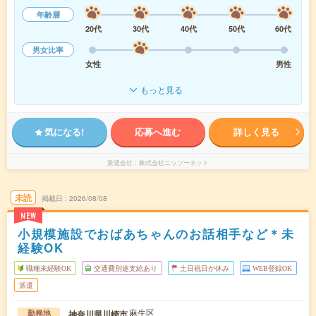
年齢層
20代
30代
40代
50代
60代
男女比率
女性
男性
もっと見る
気になる!
応募へ進む
詳しく見る
派遣会社
株式会社ニッソーネット
未読
掲載日
2026/08/08
NEW
小規模施設でおばあちゃんのお話相手など＊未
経験OK
職種未経験OK
交通費別途支給あり
土日祝日が休み
WEB登録OK
派遣
麻生区
神奈川県川崎市
勤務地