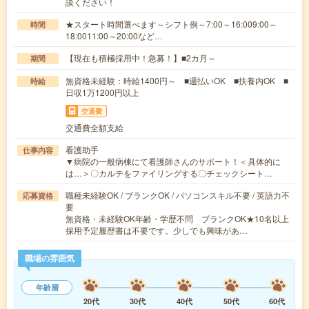
談ください！
★スタート時間選べます～シフト例～7:00～16:009:00～
時間
18:0011:00～20:00など…
【現在も積極採用中！急募！】■2カ月～
期間
無資格未経験：時給1400円～ ■週払いOK ■扶養内OK ■
時給
日収1万1200円以上
交通費
交通費全額支給
看護助手
仕事内容
▼病院の一般病棟にて看護師さんのサポート！＜具体的に
は…＞〇カルテをファイリングする〇チェックシート…
職種未経験OK / ブランクOK / パソコンスキル不要 / 英語力不
応募資格
要
無資格・未経験OK年齢・学歴不問 ブランクOK★10名以上
採用予定履歴書は不要です。少しでも興味があ…
職場の雰囲気
年齢層
20代
30代
40代
50代
60代