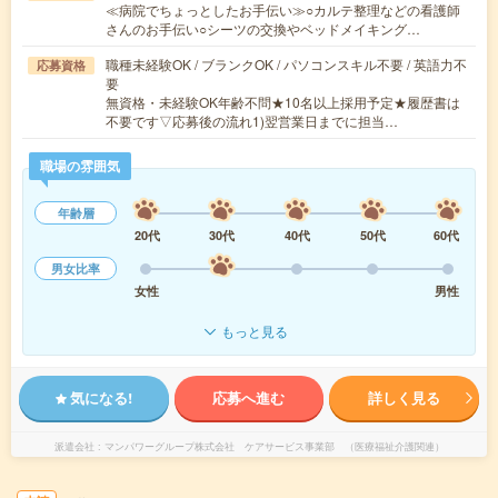
≪病院でちょっとしたお手伝い≫○カルテ整理などの看護師
さんのお手伝い○シーツの交換やベッドメイキング…
職種未経験OK / ブランクOK / パソコンスキル不要 / 英語力不
応募資格
要
無資格・未経験OK年齢不問★10名以上採用予定★履歴書は
不要です▽応募後の流れ1)翌営業日までに担当…
職場の雰囲気
年齢層
20代
30代
40代
50代
60代
男女比率
女性
男性
もっと見る
気になる!
応募へ進む
詳しく見る
派遣会社
マンパワーグループ株式会社 ケアサービス事業部 （医療福祉介護関連）