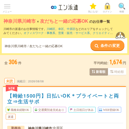
メニュー
気になる!
ログイン
検索
神奈川県川崎市
×
友だちと一緒の応募OK
のお仕事一覧
川崎市の派遣のお仕事情報です。
川崎区
、
幸区
、
中原区
などのエリアをチェックして
みてください。
オフィスワーク・事務系
、
営業・販売・サービス系
、
クリエイティブ
系
などのお仕事を取り揃えています。友だちと一緒の応募OKの条件の他に、
交通費別
途支給あり
、
職種未経験OK
、
残業なし
などのこだわり条件も取り揃えています。
条件の変更
神奈川県川崎市 / 友だちと一緒の応募OK
306
1,674
全
件
平均時給:
円
時給順
新着順
未読
掲載日
2026/08/08
NEW
【時給1500円】日払いOK＊プライベートと両
立⇒生活サポ
職種未経験OK
交通費別途支給あり
土日祝日が休み
WEB登録OK
派遣
中原区
神奈川県川崎市
勤務地