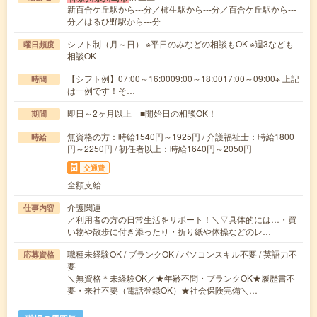
新百合ケ丘駅から---分／柿生駅から---分／百合ケ丘駅から---
分／はるひ野駅から---分
シフト制（月～日） ※平日のみなどの相談もOK ※週3なども
曜日頻度
相談OK
【シフト例】07:00～16:0009:00～18:0017:00～09:00※ 上記
時間
は一例です！そ…
即日～2ヶ月以上 ■開始日の相談OK！
期間
無資格の方：時給1540円～1925円 / 介護福祉士：時給1800
時給
円～2250円 / 初任者以上：時給1640円～2050円
交通費
全額支給
介護関連
仕事内容
／利用者の方の日常生活をサポート！＼▽具体的には…・買
い物や散歩に付き添ったり・折り紙や体操などのレ…
職種未経験OK / ブランクOK / パソコンスキル不要 / 英語力不
応募資格
要
＼無資格＊未経験OK／★年齢不問・ブランクOK★履歴書不
要・来社不要（電話登録OK）★社会保険完備＼…