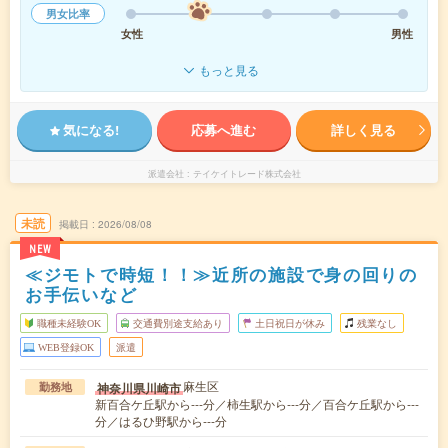
男女比率
女性
男性
もっと見る
気になる!
応募へ進む
詳しく見る
派遣会社
テイケイトレード株式会社
未読
掲載日
2026/08/08
NEW
≪ジモトで時短！！≫近所の施設で身の回りの
お手伝いなど
職種未経験OK
交通費別途支給あり
土日祝日が休み
残業なし
WEB登録OK
派遣
麻生区
神奈川県川崎市
勤務地
新百合ケ丘駅から---分／柿生駅から---分／百合ケ丘駅から---
分／はるひ野駅から---分