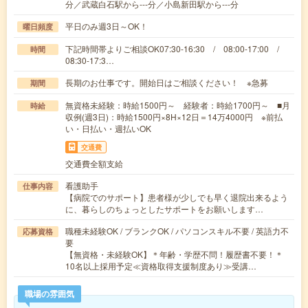
分／武蔵白石駅から---分／小島新田駅から---分
平日のみ週3日～OK！
曜日頻度
下記時間帯よりご相談OK07:30-16:30 / 08:00-17:00 /
時間
08:30-17:3…
長期のお仕事です。開始日はご相談ください！ ※急募
期間
無資格未経験：時給1500円～ 経験者：時給1700円～ ■月
時給
収例(週3日)：時給1500円×8H×12日＝14万4000円 ※前払
い・日払い・週払いOK
交通費
交通費全額支給
看護助手
仕事内容
【病院でのサポート】患者様が少しでも早く退院出来るよう
に、暮らしのちょっとしたサポートをお願いします…
職種未経験OK / ブランクOK / パソコンスキル不要 / 英語力不
応募資格
要
【無資格・未経験OK】＊年齢・学歴不問！履歴書不要！＊
10名以上採用予定≪資格取得支援制度あり≫受講…
職場の雰囲気