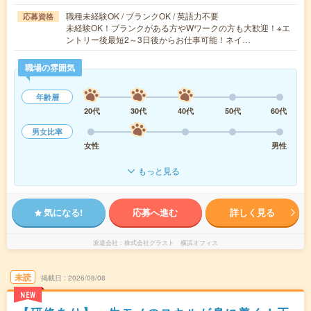
職種未経験OK / ブランクOK / 英語力不要
応募資格
未経験OK！ブランクがある方やWワークの方も大歓迎！※エ
ントリー後最短2～3日後からお仕事可能！ネイ…
職場の雰囲気
年齢層
20代
30代
40代
50代
60代
男女比率
女性
男性
もっと見る
気になる!
応募へ進む
詳しく見る
派遣会社
株式会社グラスト 横浜オフィス
未読
掲載日
2026/08/08
NEW