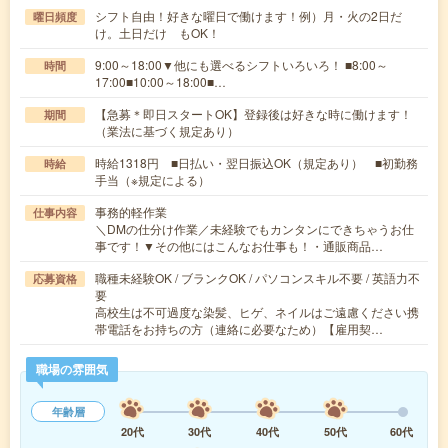
シフト自由！好きな曜日で働けます！例）月・火の2日だ
曜日頻度
け。土日だけ もOK！
9:00～18:00▼他にも選べるシフトいろいろ！ ■8:00～
時間
17:00■10:00～18:00■…
【急募＊即日スタートOK】登録後は好きな時に働けます！
期間
（業法に基づく規定あり）
時給1318円 ■日払い・翌日振込OK（規定あり） ■初勤務
時給
手当（※規定による）
事務的軽作業
仕事内容
＼DMの仕分け作業／未経験でもカンタンにできちゃうお仕
事です！▼その他にはこんなお仕事も！・通販商品…
職種未経験OK / ブランクOK / パソコンスキル不要 / 英語力不
応募資格
要
高校生は不可過度な染髪、ヒゲ、ネイルはご遠慮ください携
帯電話をお持ちの方（連絡に必要なため）【雇用契…
職場の雰囲気
年齢層
20代
30代
40代
50代
60代