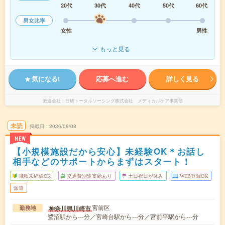
20代
30代
40代
50代
60代
男女比率
女性
男性
もっと見る
気になる!
応募へ進む
詳しく見る
派遣会社
日研トータルソーシング株式会社 メディカルケア事業部
未読
掲載日
2026/08/08
NEW
【小規模施設だから安心】未経験OK＊お話し
相手などのサポートからまずはスタート！
職種未経験OK
交通費別途支給あり
土日祝日が休み
WEB登録OK
派遣
宮前区
神奈川県川崎市
勤務地
鷺沼駅から---分／宮崎台駅から---分／宮前平駅から---分