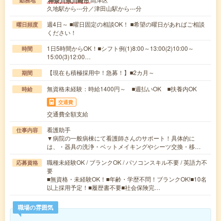
神奈川県川崎市
勤務地
久地駅から---分／津田山駅から---分
週4日～ ■曜日固定の相談OK！ ■希望の曜日があればご相談
曜日頻度
ください！
1日5時間からOK！■シフト例(1)8:00～13:00(2)10:00～
時間
15:00(3)12:00…
【現在も積極採用中！急募！】■2カ月～
期間
無資格未経験：時給1400円～ ■週払いOK ■扶養内OK
時給
交通費
交通費全額支給
看護助手
仕事内容
▼病院の一般病棟にて看護師さんのサポート！具体的に
は、・器具の洗浄・ベットメイキングやシーツ交換・移…
職種未経験OK / ブランクOK / パソコンスキル不要 / 英語力不
応募資格
要
■無資格・未経験OK！■年齢・学歴不問！ブランクOK!■10名
以上採用予定！■履歴書不要■社会保険完…
職場の雰囲気