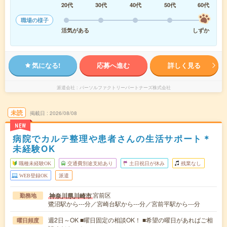
20代
30代
40代
50代
60代
職場の様子
活気がある
しずか
気になる!
応募へ進む
詳しく見る
派遣会社
パーソルファクトリーパートナーズ株式会社
未読
掲載日
2026/08/08
NEW
病院でカルテ整理や患者さんの生活サポート＊
未経験OK
職種未経験OK
交通費別途支給あり
土日祝日が休み
残業なし
WEB登録OK
派遣
宮前区
神奈川県川崎市
勤務地
鷺沼駅から---分／宮崎台駅から---分／宮前平駅から---分
週2日～OK ■曜日固定の相談OK！ ■希望の曜日があればご相
曜日頻度