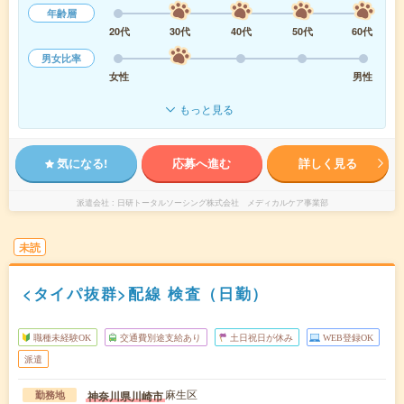
年齢層
20代
30代
40代
50代
60代
男女比率
女性
男性
もっと見る
気になる!
応募へ進む
詳しく見る
派遣会社
日研トータルソーシング株式会社 メディカルケア事業部
未読
<タイパ抜群>配線 検査（日勤）
職種未経験OK
交通費別途支給あり
土日祝日が休み
WEB登録OK
派遣
麻生区
神奈川県川崎市
勤務地