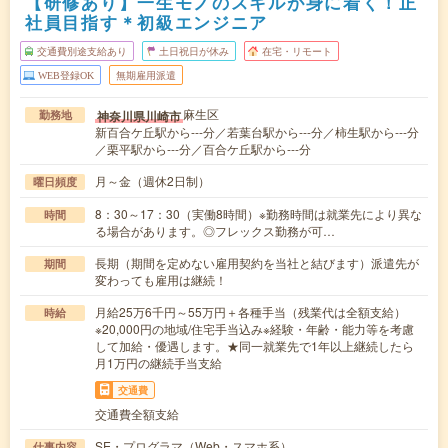
【研修あり】一生モノのスキルが身に着く！正
社員目指す＊初級エンジニア
交通費別途支給あり
土日祝日が休み
在宅・リモート
WEB登録OK
無期雇用派遣
麻生区
神奈川県川崎市
勤務地
新百合ケ丘駅から---分／若葉台駅から---分／柿生駅から---分
／栗平駅から---分／百合ケ丘駅から---分
月～金（週休2日制）
曜日頻度
8：30～17：30（実働8時間）※勤務時間は就業先により異な
時間
る場合があります。◎フレックス勤務が可…
長期（期間を定めない雇用契約を当社と結びます）派遣先が
期間
変わっても雇用は継続！
月給25万6千円～55万円＋各種手当（残業代は全額支給）
時給
※20,000円の地域/住宅手当込み※経験・年齢・能力等を考慮
して加給・優遇します。★同一就業先で1年以上継続したら
月1万円の継続手当支給
交通費
交通費全額支給
SE・プログラマ（Web・スマホ系）
仕事内容