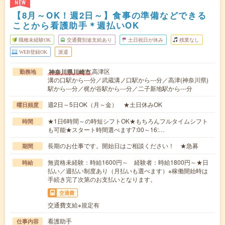
NEW
【8月～OK！週2日～】食事の準備などできる
ことから看護助手＊週払いOK
職種未経験OK
交通費別途支給あり
土日祝日が休み
残業なし
WEB登録OK
派遣
高津区
神奈川県川崎市
勤務地
溝の口駅から---分／武蔵溝ノ口駅から---分／高津(神奈川県)
駅から---分／梶が谷駅から---分／二子新地駅から---分
週2日～5日OK（月～金） ★土日休みOK
曜日頻度
★1日6時間～の時短シフトOK★もちろんフルタイムシフト
時間
も可能★スタート時間選べます7:00～16:…
長期のお仕事です。開始日はご相談ください！ ★急募
期間
無資格未経験：時給1600円～ 経験者：時給1800円～★日
時給
払い／週払い制度あり（月払いも選べます）※稼働開始時は
手続き完了次第のお支払いとなります。
交通費
交通費支給※規定有
看護助手
仕事内容