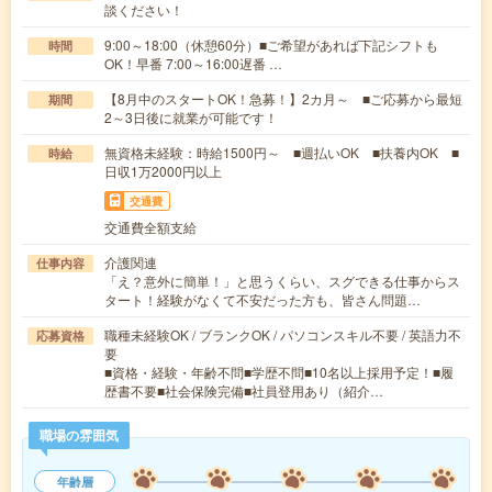
談ください！
9:00～18:00（休憩60分）■ご希望があれば下記シフトも
時間
OK！早番 7:00～16:00遅番 …
【8月中のスタートOK！急募！】2カ月～ ■ご応募から最短
期間
2～3日後に就業が可能です！
無資格未経験：時給1500円～ ■週払いOK ■扶養内OK ■
時給
日収1万2000円以上
交通費
交通費全額支給
介護関連
仕事内容
「え？意外に簡単！」と思うくらい、スグできる仕事からス
タート！経験がなくて不安だった方も、皆さん問題…
職種未経験OK / ブランクOK / パソコンスキル不要 / 英語力不
応募資格
要
■資格・経験・年齢不問■学歴不問■10名以上採用予定！■履
歴書不要■社会保険完備■社員登用あり（紹介…
職場の雰囲気
年齢層