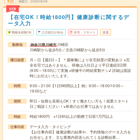
未読
掲載日
2026/08/08
NEW
【在宅OK！時給1800円】健康診断に関するデ
ータ入力
職種未経験OK
土日祝日が休み
在宅・リモート
派遣
川崎区
神奈川県川崎市
勤務地
川崎駅から徒歩5分／京急川崎駅から徒歩5分
月～日【週2日～】 ＊週稼働により在宅頻度の変動あり ※完
曜日頻度
全在宅ではありません。 研修は入社日より平日連続3日間
(9:00～18:00)にて実施 ※研修中の時給変動ナシ♪ 詳細は面談
時にお伝えいたします。
9:00～21:00【1日5時間以上】例）9:00～18:00/10:00～
時間
19:00など
即日～短期も長期もOK！すぐ働きたい方も！就業スタート
期間
日ご相談ください！※単発のお仕事ではありません
時給1800円 ※1日6h以上の勤務で日収1万円以上
時給
データ入力・タイピング
仕事内容
【お仕事内容】健康診断の結果や、予約情報のデータ入力を
お任せします。主な業務内容送られてくる診断結果…