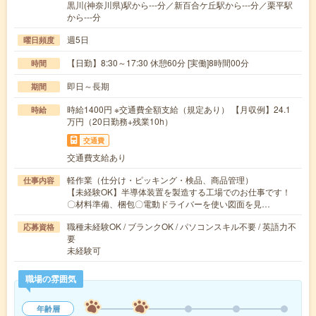
黒川(神奈川県)駅から---分／新百合ケ丘駅から---分／栗平駅
から---分
週5日
曜日頻度
【日勤】8:30～17:30 休憩60分 [実働]8時間00分
時間
即日～長期
期間
時給1400円 ※交通費全額支給（規定あり） 【月収例】24.1
時給
万円（20日勤務+残業10h）
交通費
交通費支給あり
軽作業（仕分け・ピッキング・検品、商品管理）
仕事内容
【未経験OK】半導体装置を製造する工場でのお仕事です！
〇材料準備、梱包〇電動ドライバーを使い図面を見…
職種未経験OK / ブランクOK / パソコンスキル不要 / 英語力不
応募資格
要
未経験可
職場の雰囲気
年齢層