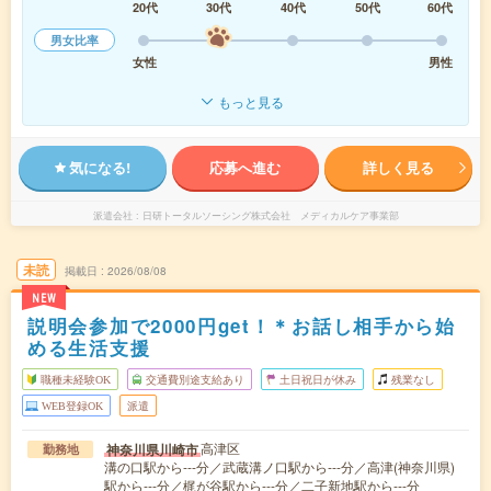
20代
30代
40代
50代
60代
男女比率
女性
男性
もっと見る
気になる!
応募へ進む
詳しく見る
派遣会社
日研トータルソーシング株式会社 メディカルケア事業部
未読
掲載日
2026/08/08
NEW
説明会参加で2000円get！＊お話し相手から始
める生活支援
職種未経験OK
交通費別途支給あり
土日祝日が休み
残業なし
WEB登録OK
派遣
高津区
神奈川県川崎市
勤務地
溝の口駅から---分／武蔵溝ノ口駅から---分／高津(神奈川県)
駅から---分／梶が谷駅から---分／二子新地駅から---分