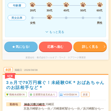
年齢層
20代
30代
40代
50代
60代
男女比率
女性
男性
もっと見る
気になる!
応募へ進む
詳しく見る
派遣会社
株式会社ウィルオブ・ワーク ケアワーク事業部
未読
掲載日
2026/08/08
NEW
3ヵ月で79万円稼ぐ！未経験OK＊おばあちゃん
のお話相手など＊
職種未経験OK
交通費別途支給あり
WEB登録OK
派遣
川崎区
神奈川県川崎市
勤務地
京急川崎駅から---分／川崎新町駅から---分／浜川崎駅から---