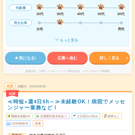
年齢層
20代
30代
40代
50代
60代
男女比率
女性
男性
もっと見る
気になる!
応募へ進む
詳しく見る
派遣会社
日研トータルソーシング株式会社 メディカルケア事業部
未読
掲載日
2026/08/08
NEW
≪時短×週4日5h～≫未経験OK！病院でメッセ
ンジャー業務など！
職種未経験OK
交通費別途支給あり
土日祝日が休み
残業なし
WEB登録OK
派遣
高津区