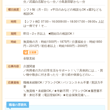
分／武蔵白石駅から---分／小島新田駅から---分
シフト制（月～日） ※平日のみなどの相談もOK ※週3なども
曜日頻度
相談OK
【シフト例】07:00～16:0009:00～18:0017:00～09:00※ 上記
時間
は一例です！そ…
即日～2ヶ月以上 ■開始日の相談OK！
期間
無資格の方：時給1500円～1875円 / 介護福祉士：時給1850
時給
円～2312円 / 初任者以上：時給1600円～2000円
交通費
全額支給
介護関連
仕事内容
／利用者の方の日常生活をサポート！＼▽具体的には…・買
い物や散歩に付き添ったり・折り紙や体操などのレ…
職種未経験OK / ブランクOK / パソコンスキル不要 / 英語力不
応募資格
要
＼無資格＊未経験OK／★年齢不問・ブランクOK★履歴書不
要・来社不要（電話登録OK）★社会保険完備＼…
職場の雰囲気