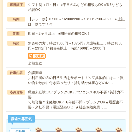
シフト制（月～日） ※平日のみなどの相談もOK ※週3なども
曜日頻度
相談OK
【シフト例】07:00～16:0009:00～18:0017:00～09:00※ 上記
時間
は一例です！そ…
即日～2ヶ月以上 ■開始日の相談OK！
期間
無資格の方：時給1500円～1875円 / 介護福祉士：時給1850
時給
円～2312円 / 初任者以上：時給1600円～2000円
交通費
全額支給
介護関連
仕事内容
／利用者の方の日常生活をサポート！＼▽具体的には…・買
い物や散歩に付き添ったり・折り紙や体操などのレ…
職種未経験OK / ブランクOK / パソコンスキル不要 / 英語力不
応募資格
要
＼無資格＊未経験OK／★年齢不問・ブランクOK★履歴書不
要・来社不要（電話登録OK）★社会保険完備＼…
職場の雰囲気
年齢層