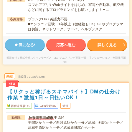
スマホアプリやWebサイトをはじめ、家電や自動車、航空機
などに関するプログラミングをお願いします！▼…
ブランクOK / 英語力不要
応募資格
■エンジニア経験 1年以上（微経験もOK）SEやプログラマ
は勿論、ネットワーク、サーバ、ヘルプデスク…
気になる!
応募へ進む
詳しく見る
派遣会社
株式会社スタッフサービス エンジニアリング事業本部 ITソリューション（無期雇用派
遣）
未読
掲載日
2026/08/08
NEW
【サクッと稼げるスキマバイト】DMの仕分け
作業＊激短1日～日払いOK！
職種未経験OK
WEB登録OK
派遣
中原区
神奈川県川崎市
勤務地
平間駅から---分／向河原駅から---分／武蔵小杉駅から---分／
武蔵中原駅から---分／武蔵新城駅から---分