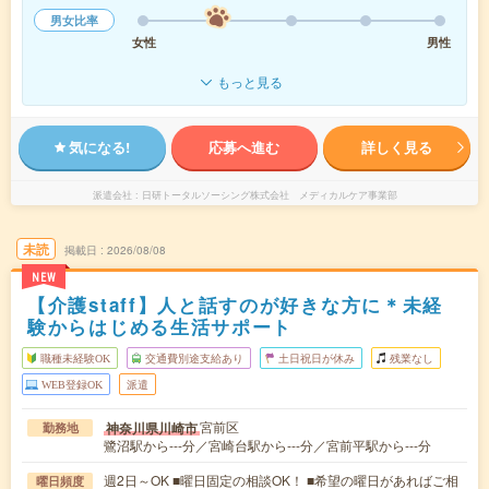
男女比率
女性
男性
もっと見る
気になる!
応募へ進む
詳しく見る
派遣会社
日研トータルソーシング株式会社 メディカルケア事業部
未読
掲載日
2026/08/08
NEW
【介護staff】人と話すのが好きな方に＊未経
験からはじめる生活サポート
職種未経験OK
交通費別途支給あり
土日祝日が休み
残業なし
WEB登録OK
派遣
宮前区
神奈川県川崎市
勤務地
鷺沼駅から---分／宮崎台駅から---分／宮前平駅から---分
週2日～OK ■曜日固定の相談OK！ ■希望の曜日があればご相
曜日頻度