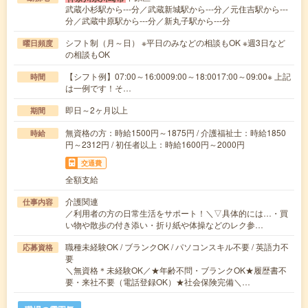
武蔵小杉駅から---分／武蔵新城駅から---分／元住吉駅から---
分／武蔵中原駅から---分／新丸子駅から---分
シフト制（月～日） ※平日のみなどの相談もOK ※週3日など
曜日頻度
の相談もOK
【シフト例】07:00～16:0009:00～18:0017:00～09:00※ 上記
時間
は一例です！そ…
即日～2ヶ月以上
期間
無資格の方：時給1500円～1875円 / 介護福祉士：時給1850
時給
円～2312円 / 初任者以上：時給1600円～2000円
交通費
全額支給
介護関連
仕事内容
／利用者の方の日常生活をサポート！＼▽具体的には…・買
い物や散歩の付き添い・折り紙や体操などのレク参…
職種未経験OK / ブランクOK / パソコンスキル不要 / 英語力不
応募資格
要
＼無資格＊未経験OK／★年齢不問・ブランクOK★履歴書不
要・来社不要（電話登録OK）★社会保険完備＼…