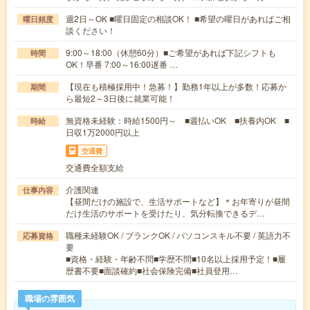
週2日～OK ■曜日固定の相談OK！ ■希望の曜日があればご相
曜日頻度
談ください！
9:00～18:00（休憩60分）■ご希望があれば下記シフトも
時間
OK！早番 7:00～16:00遅番 …
【現在も積極採用中！急募！】勤務1年以上が多数！応募か
期間
ら最短2～3日後に就業可能！
無資格未経験：時給1500円～ ■週払いOK ■扶養内OK ■
時給
日収1万2000円以上
交通費
交通費全額支給
介護関連
仕事内容
【昼間だけの施設で、生活サポートなど】＊お年寄りが昼間
だけ生活のサポートを受けたり、気分転換できるデ…
職種未経験OK / ブランクOK / パソコンスキル不要 / 英語力不
応募資格
要
■資格・経験・年齢不問■学歴不問■10名以上採用予定！■履
歴書不要■面談確約■社会保険完備■社員登用…
職場の雰囲気