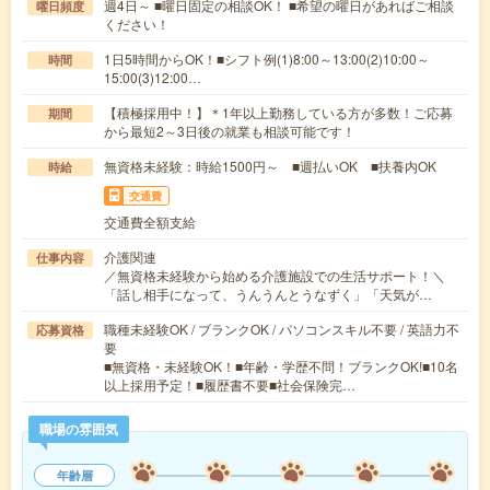
週4日～ ■曜日固定の相談OK！ ■希望の曜日があればご相談
曜日頻度
ください！
1日5時間からOK！■シフト例(1)8:00～13:00(2)10:00～
時間
15:00(3)12:00…
【積極採用中！】＊1年以上勤務している方が多数！ご応募
期間
から最短2～3日後の就業も相談可能です！
無資格未経験：時給1500円～ ■週払いOK ■扶養内OK
時給
交通費
交通費全額支給
介護関連
仕事内容
／無資格未経験から始める介護施設での生活サポート！＼
「話し相手になって、うんうんとうなずく」「天気が…
職種未経験OK / ブランクOK / パソコンスキル不要 / 英語力不
応募資格
要
■無資格・未経験OK！■年齢・学歴不問！ブランクOK!■10名
以上採用予定！■履歴書不要■社会保険完…
職場の雰囲気
年齢層