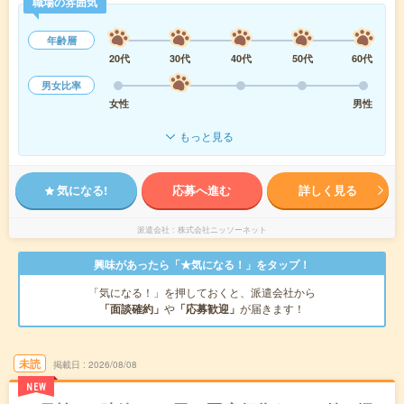
職場の雰囲気
年齢層
20代
30代
40代
50代
60代
男女比率
女性
男性
もっと見る
気になる!
応募へ進む
詳しく見る
派遣会社
株式会社ニッソーネット
興味があったら「★気になる！」をタップ！
「気になる！」を押しておくと、派遣会社から
「面談確約」
や
「応募歓迎」
が届きます！
未読
掲載日
2026/08/08
NEW