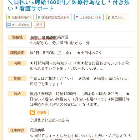
＼日払い×時給1600円／医療行為なし＊付き添
い＊看護サポート
職種未経験OK
交通費別途支給あり
土日祝日が休み
残業なし
WEB登録OK
派遣
高津区
神奈川県川崎市
勤務地
久地駅から---分／津田山駅から---分
週2日～5日OK（月～金） ★土日休みOK
曜日頻度
★1日6時間～の時短シフトOK★都合に合わせてシフトが決
時間
められますシフト例：7：00～16：009：…
開始日はご相談ください！ ★急募 ★職場が気に入れば、
期間
長期でも働けます！
無資格未経験：時給1600円～ 経験者：時給1800円～ ★
時給
日払い／週払い制度あり（月払いも選べます）※稼働開始時
は手続き完了次第のお支払いとなります。
交通費
交通費全額支給※規定有
看護助手
仕事内容
≪病院でちょっとしたお手伝い≫〇お手洗い・入浴など生活