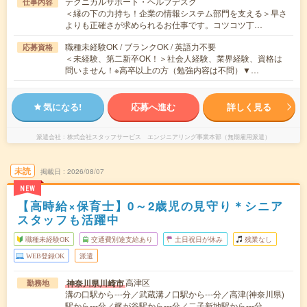
テクニカルサポート・ヘルプデスク
仕事内容
＜縁の下の力持ち！企業の情報システム部門を支える＞早さ
よりも正確さが求められるお仕事です。コツコツ丁…
職種未経験OK / ブランクOK / 英語力不要
応募資格
＜未経験、第二新卒OK！＞社会人経験、業界経験、資格は
問いません！※高卒以上の方（勉強内容は不問）▼…
気になる!
応募へ進む
詳しく見る
派遣会社
株式会社スタッフサービス エンジニアリング事業本部（無期雇用派遣）
未読
掲載日
2026/08/07
NEW
【高時給×保育士】0～2歳児の見守り＊シニア
スタッフも活躍中
職種未経験OK
交通費別途支給あり
土日祝日が休み
残業なし
WEB登録OK
派遣
高津区
神奈川県川崎市
勤務地
溝の口駅から---分／武蔵溝ノ口駅から---分／高津(神奈川県)
駅から---分／梶が谷駅から---分／二子新地駅から---分