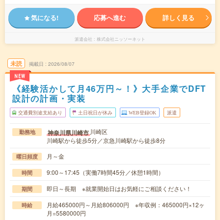
気になる!
応募へ進む
詳しく見る
派遣会社
株式会社ニッソーネット
未読
掲載日
2026/08/07
NEW
《経験活かして月46万円～！》大手企業でDFT
設計の計画・実装
交通費別途支給あり
土日祝日が休み
WEB登録OK
派遣
川崎区
神奈川県川崎市
勤務地
川崎駅から徒歩5分／京急川崎駅から徒歩8分
月～金
曜日頻度
9:00～17:45（実働7時間45分／休憩1時間）
時間
即日～長期 ※就業開始日はお気軽にご相談ください！
期間
月給465000円～月給806000円 ※年収例：465000円×12ヶ
時給
月=5580000円