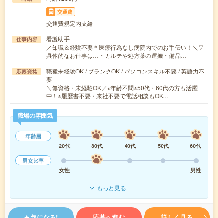
交通費
交通費規定内支給
看護助手
仕事内容
／知識＆経験不要＊医療行為なし病院内でのお手伝い！＼▽
具体的なお仕事は…・カルテや処方薬の運搬・備品…
職種未経験OK / ブランクOK / パソコンスキル不要 / 英語力不
応募資格
要
＼無資格・未経験OK／※年齢不問※50代・60代の方も活躍
中！※履歴書不要・来社不要で電話相談もOK…
職場の雰囲気
年齢層
20代
30代
40代
50代
60代
男女比率
女性
男性
もっと見る
気になる!
応募へ進む
詳しく見る