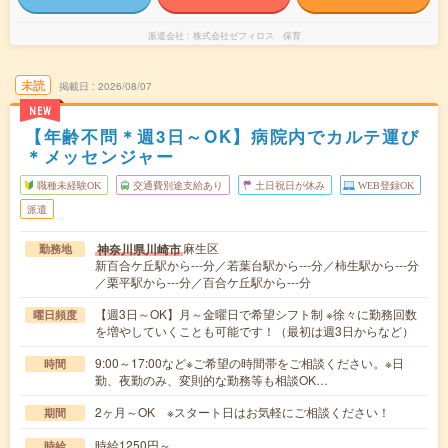
派遣会社
株式会社ゼフィロス 保育
未読
掲載日
2026/08/07
NEW
【年齢不問＊週3日～OK】病院内でカルテ運び
＊メッセンジャー
職種未経験OK
交通費別途支給あり
土日祝日が休み
WEB登録OK
派遣
麻生区
神奈川県川崎市
勤務地
新百合ケ丘駅から---分／若葉台駅から---分／柿生駅から---分
／栗平駅から---分／百合ケ丘駅から---分
【週3日～OK】月～金曜日で希望シフト制 ※徐々に勤務回数
曜日頻度
を増やしていくことも可能です！（最初は週3日からなど）
9:00～17:00など※ご希望の時間帯をご相談ください。※日
時間
勤、夜勤のみ、変則的な勤務等も相談OK…
2ヶ月～OK ※スタート日はお気軽にご相談ください！
期間
時給1250円～
時給