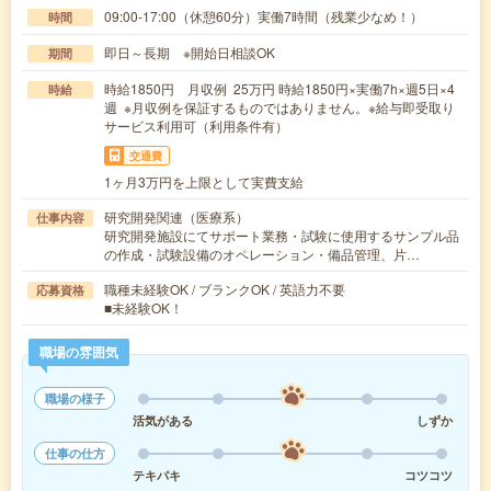
09:00-17:00（休憩60分）実働7時間（残業少なめ！）
時間
即日～長期 ※開始日相談OK
期間
時給1850円 月収例 25万円 時給1850円×実働7h×週5日×4
時給
週 ※月収例を保証するものではありません。※給与即受取り
サービス利用可（利用条件有）
交通費
1ヶ月3万円を上限として実費支給
研究開発関連（医療系）
仕事内容
研究開発施設にてサポート業務・試験に使用するサンプル品
の作成・試験設備のオペレーション・備品管理、片…
職種未経験OK / ブランクOK / 英語力不要
応募資格
■未経験OK！
職場の雰囲気
職場の様子
活気がある
しずか
仕事の仕方
テキパキ
コツコツ