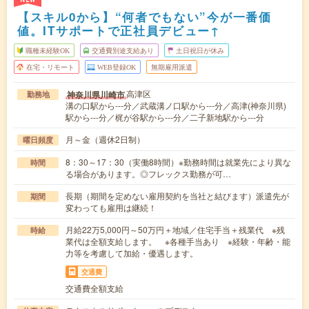
【スキル0から】“何者でもない”今が一番価
値。ITサポートで正社員デビュー↑
職種未経験OK
交通費別途支給あり
土日祝日が休み
在宅・リモート
WEB登録OK
無期雇用派遣
高津区
神奈川県川崎市
勤務地
溝の口駅から---分／武蔵溝ノ口駅から---分／高津(神奈川県)
駅から---分／梶が谷駅から---分／二子新地駅から---分
月～金（週休2日制）
曜日頻度
8：30～17：30（実働8時間）※勤務時間は就業先により異な
時間
る場合があります。◎フレックス勤務が可…
長期（期間を定めない雇用契約を当社と結びます）派遣先が
期間
変わっても雇用は継続！
月給22万5,000円～50万円＋地域／住宅手当＋残業代 ※残
時給
業代は全額支給します。 ※各種手当あり ※経験・年齢・能
力等を考慮して加給・優遇します。
交通費
交通費全額支給