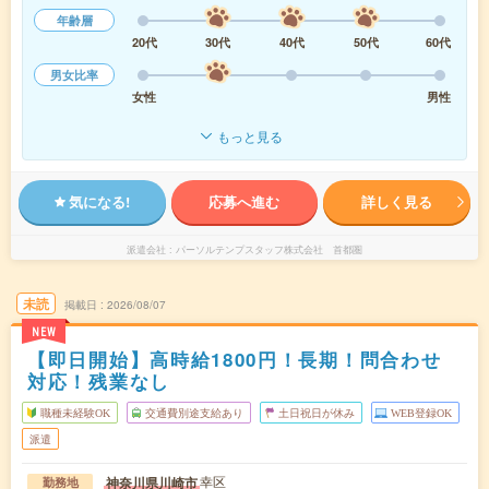
年齢層
20代
30代
40代
50代
60代
男女比率
女性
男性
もっと見る
気になる!
応募へ進む
詳しく見る
派遣会社
パーソルテンプスタッフ株式会社 首都圏
未読
掲載日
2026/08/07
NEW
【即日開始】高時給1800円！長期！問合わせ
対応！残業なし
職種未経験OK
交通費別途支給あり
土日祝日が休み
WEB登録OK
派遣
幸区
神奈川県川崎市
勤務地