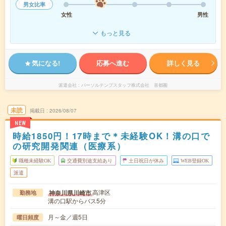
男女比率
女性
男性
もっと見る
気になる!
応募へ進む
詳しく見る
派遣会社
パーソルテンプスタッフ株式会社 首都圏
未読
掲載日
2026/08/07
NEW
時給1850円！17時まで＊未経験OK！溝の口で
の研究開発関連（医療系）
職種未経験OK
交通費別途支給あり
土日祝日が休み
WEB登録OK
派遣
高津区
神奈川県川崎市
勤務地
溝の口駅からバス5分
月～金／週5日
曜日頻度