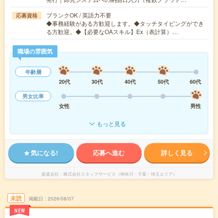
ブランクOK / 英語力不要
応募資格
◆事務経験がある方歓迎します。◆タッチタイピングができ
る方歓迎。◆【必要なOAスキル】Ex（表計算）…
職場の雰囲気
年齢層
20代
30代
40代
50代
60代
男女比率
女性
男性
もっと見る
気になる!
応募へ進む
詳しく見る
派遣会社
株式会社スタッフサービス（神奈川・千葉・埼玉エリア）
未読
掲載日
2026/08/07
NEW