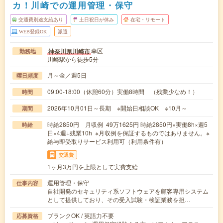
カ！川崎での運用管理・保守
交通費別途支給あり
土日祝日が休み
在宅・リモート
WEB登録OK
派遣
幸区
神奈川県川崎市
勤務地
川崎駅から徒歩5分
月～金／週5日
曜日頻度
09:00-18:00（休憩60分）実働8時間 （残業少なめ！）
時間
2026年10月01日～長期 ※開始日相談OK ※10月～
期間
時給2850円 月収例 49万1625円 時給2850円×実働8h×週5
時給
日×4週+残業10h ※月収例を保証するものではありません。※
給与即受取りサービス利用可（利用条件有）
交通費
1ヶ月3万円を上限として実費支給
運用管理・保守
仕事内容
自社開発のセキュリティ系ソフトウェアを顧客専用システム
として提供しており、その受入試験・検証業務を担…
ブランクOK / 英語力不要
応募資格