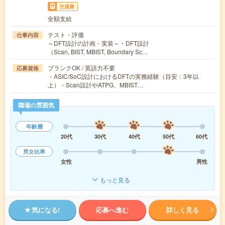
交通費
全額支給
テスト・評価
仕事内容
～DFT設計の計画・実装～・DFT設計
（Scan, BIST, MBIST, Boundary Sc…
ブランクOK / 英語力不要
応募資格
・ASIC/SoC設計におけるDFTの実務経験（目安：3年以
上）・Scan設計やATPG、MBIST…
職場の雰囲気
年齢層
20代
30代
40代
50代
60代
男女比率
女性
男性
もっと見る
気になる!
応募へ進む
詳しく見る