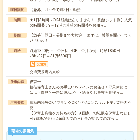
【急募】月～金で週2日～勤務
曜日頻度
★1日3時間～OK♪残業はありません！【勤務シフト例】人気
時間
の時間帯：9～12時ご希望の時間帯をお知ら…
【急募】即日～長期まで大歓迎！ まずは、希望を聞かせてく
期間
ださいね！
時給1850円～ ◇日払いOK ◇月収例：時給1850円
時給
×8h×22日＝31万6800円
交通費
交通費規定内支給
保育士
仕事内容
担任保育士さんのお手伝いをメインにお任せ！▽具体的に
は…・園児と一緒に遊んだり・給食やお昼寝を見守っ…
職種未経験OK / ブランクOK / パソコンスキル不要 / 英語力不
応募資格
要
【保育士資格をお持ちの方】★国家・地域限定保育士なども
可※資格があれば保育園でのお仕事が初めての方も…
職場の雰囲気