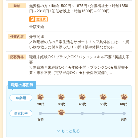
無資格の方：時給1500円～1875円 / 介護福祉士：時給1850
時給
円～2312円 / 初任者以上：時給1600円～2000円
交通費
全額支給
介護関連
仕事内容
／利用者の方の日常生活をサポート！＼▽具体的には…・買
い物や散歩に付き添ったり・折り紙や体操などのレ…
職種未経験OK / ブランクOK / パソコンスキル不要 / 英語力不
応募資格
要
＼無資格＊未経験OK／★年齢不問・ブランクOK★履歴書不
要・来社不要（電話登録OK）★社会保険完備＼…
職場の雰囲気
年齢層
20代
30代
40代
50代
60代
男女比率
女性
男性
もっと見る