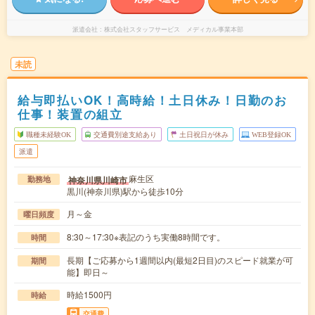
派遣会社
株式会社スタッフサービス メディカル事業本部
未読
給与即払いOK！高時給！土日休み！日勤のお
仕事！装置の組立
職種未経験OK
交通費別途支給あり
土日祝日が休み
WEB登録OK
派遣
麻生区
神奈川県川崎市
勤務地
黒川(神奈川県)駅から徒歩10分
月～金
曜日頻度
8:30～17:30※表記のうち実働8時間です。
時間
長期【ご応募から1週間以内(最短2日目)のスピード就業が可
期間
能】即日～
時給1500円
時給
交通費