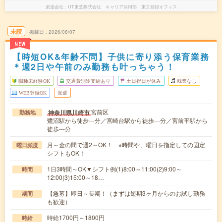
派遣会社
UT東芝株式会社 キャリア採用部 東京登録オフィス
未読
掲載日
2026/08/07
NEW
【時短OK&年齢不問】子供に寄り添う保育業務
＊週2日や午前のみ勤務も叶っちゃう！
職種未経験OK
交通費別途支給あり
土日祝日が休み
残業なし
WEB登録OK
派遣
宮前区
神奈川県川崎市
勤務地
鷺沼駅から徒歩---分／宮崎台駅から徒歩---分／宮前平駅から
徒歩---分
月～金の間で週2～OK！ ※時間や、曜日を指定しての固定
曜日頻度
シフトもOK！
1日3時間～OK▼シフト例(1)8:00～11:00(2)9:00～
時間
12:00(3)15:00～18…
【急募】即日～長期！（まずは短期3ヶ月からのお試し勤務
期間
も歓迎）
時給1700円～1800円
時給