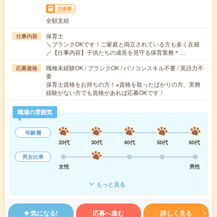
交通費
全額支給
保育士
仕事内容
＼ブランクOKです！ご家庭と両立されている方も多く在籍
／【仕事内容】子供たちの成長を見守る保育業務＊…
職種未経験OK / ブランクOK / パソコンスキル不要 / 英語力不
応募資格
要
保育士資格をお持ちの方！※資格を取ったばかりの方、実務
経験がない方でも資格があれば応募OKです！
職場の雰囲気
年齢層
20代
30代
40代
50代
60代
男女比率
女性
男性
もっと見る
気になる!
応募へ進む
詳しく見る