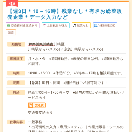
NEW
【週3日＊10～16時】残業なし＊有名お総菜販
売企業＊データ入力など
交通費別途支給あり
土日祝日が休み
残業なし
WEB登録OK
派遣
川崎区
神奈川県川崎市
勤務地
川崎駅からバス35分／京急川崎駅からバス35分
月・水・金 ※週3日勤務。※表記の曜日は例。※週5日勤務も
曜日頻度
相談可。
10:00～16:00 ※休憩60分。※8時半～17時も相談可能です。
時間
【急募】即日～長期 ※開始日はご相談可能です！
期間
時給1700円～1750円＋交 ■給与の前払いが可能な速払いサ
時給
ービスあり
交通費
交通費支給あり
一般事務
仕事内容
＊出荷情報の入力（専用システム）｜作業指示書・シールの
発行｜卸先システムへの納品日入力（複数クラウド…