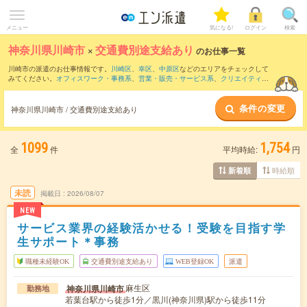
メニュー
気になる!
ログイン
検索
神奈川県川崎市
×
交通費別途支給あり
のお仕事一覧
川崎市の派遣のお仕事情報です。
川崎区
、
幸区
、
中原区
などのエリアをチェックして
みてください。
オフィスワーク・事務系
、
営業・販売・サービス系
、
クリエイティブ
系
などのお仕事を取り揃えています。交通費別途支給ありの条件の他に、
職種未経験
OK
、
友だちと一緒の応募OK
、
残業なし
などのこだわり条件も取り揃えています。
条件の変更
神奈川県川崎市 / 交通費別途支給あり
1099
1,754
全
件
平均時給:
円
時給順
新着順
未読
掲載日
2026/08/07
NEW
サービス業界の経験活かせる！受験を目指す学
生サポート＊事務
職種未経験OK
交通費別途支給あり
WEB登録OK
派遣
麻生区
神奈川県川崎市
勤務地
若葉台駅から徒歩1分／黒川(神奈川県)駅から徒歩11分