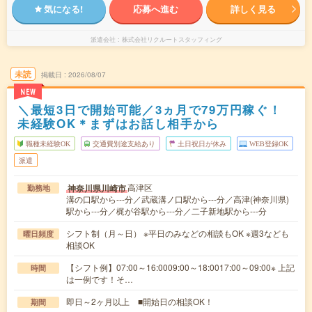
気になる!
応募へ進む
詳しく見る
派遣会社
株式会社リクルートスタッフィング
未読
掲載日
2026/08/07
NEW
＼最短3日で開始可能／3ヵ月で79万円稼ぐ！
未経験OK＊まずはお話し相手から
職種未経験OK
交通費別途支給あり
土日祝日が休み
WEB登録OK
派遣
高津区
神奈川県川崎市
勤務地
溝の口駅から---分／武蔵溝ノ口駅から---分／高津(神奈川県)
駅から---分／梶が谷駅から---分／二子新地駅から---分
シフト制（月～日） ※平日のみなどの相談もOK ※週3なども
曜日頻度
相談OK
【シフト例】07:00～16:0009:00～18:0017:00～09:00※ 上記
時間
は一例です！そ…
即日～2ヶ月以上 ■開始日の相談OK！
期間