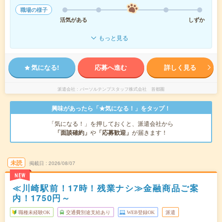
職場の様子
活気がある
しずか
もっと見る
気になる!
応募へ進む
詳しく見る
派遣会社
パーソルテンプスタッフ株式会社 首都圏
興味があったら「★気になる！」をタップ！
「気になる！」を押しておくと、派遣会社から
「面談確約」
や
「応募歓迎」
が届きます！
未読
掲載日
2026/08/07
NEW
≪川崎駅前！17時！残業ナシ≫金融商品ご案
内！1750円～
職種未経験OK
交通費別途支給あり
WEB登録OK
派遣