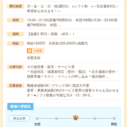
月～金・土・日・祝(週5日) ※シフト制 ※＜完全週休2日／
曜日頻度
希望休も出せます！＞
13:00～21:30(実働7時間30分 休憩1時間)13:30～22:00(実
時間
働7時間30分 休憩…
【急募】即日～長期 ※8月～！
期間
時給1500円 月収例 225,000円+残業代
時給
交通費
全額支給
その他営業・販売・サービス系
仕事内容
＊生徒対応・保護者対応（受付・電話）＊出欠連絡の受付・
授業準備＊テスト・イベントの申し込み＊掲示物作…
職種未経験OK / ブランクOK / 英語力不要
応募資格
業界・事務未経験OK♪サービス業界の接客スキルも活かせま
す！●シフト勤務が可能な方♪・13：00-2…
職場の雰囲気
男女比率
女性
男性