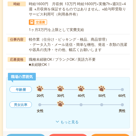
時給1600円 月収例 13万円 時給1600円×実働7h×週3日×4
時給
週 ※月収例を保証するものではありません。※給与即受取り
サービス利用可（利用条件有）
交通費
1ヶ月3万円を上限として実費支給
軽作業（仕分け・ピッキング・検品、商品管理）
仕事内容
・データ入力・メール送信・簡単な梱包、発送・衣類の洗濯
や器具の洗浄・その他、幅広くお願いします
職種未経験OK / ブランクOK / 英語力不要
応募資格
■未経験OK！
職場の雰囲気
年齢層
20代
30代
40代
50代
60代
男女比率
女性
男性
もっと見る