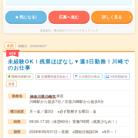
気になる!
応募へ進む
詳しく見る
派遣会社
株式会社リクルートスタッフィング
未読
掲載日
2026/08/07
NEW
未経験OK！残業ほぼなし▼週3日勤務！川崎で
のお仕事
職種未経験OK
交通費別途支給あり
土日祝日が休み
WEB登録OK
派遣
幸区
神奈川県川崎市
勤務地
川崎駅から徒歩7分／京急川崎駅から徒歩5分
月～金／週3日 ※必ず勤務する曜日：金
曜日頻度
09:30-17:30（休憩60分）実働7時間（残業少なめ！）
時間
2026年09月01日～長期 ※開始日相談OK ※9月～！
期間