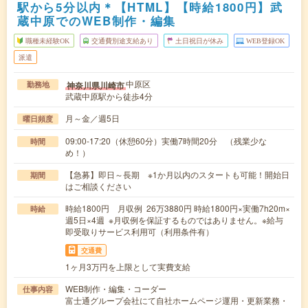
駅から5分以内＊【HTML】【時給1800円】武
蔵中原でのWEB制作・編集
職種未経験OK
交通費別途支給あり
土日祝日が休み
WEB登録OK
派遣
中原区
神奈川県川崎市
勤務地
武蔵中原駅から徒歩4分
月～金／週5日
曜日頻度
09:00-17:20（休憩60分）実働7時間20分 （残業少な
時間
め！）
【急募】即日～長期 ※1か月以内のスタートも可能！開始日
期間
はご相談ください
時給1800円 月収例 26万3880円 時給1800円×実働7h20m×
時給
週5日×4週 ※月収例を保証するものではありません。※給与
即受取りサービス利用可（利用条件有）
交通費
1ヶ月3万円を上限として実費支給
WEB制作・編集・コーダー
仕事内容
富士通グループ会社にて自社ホームページ運用・更新業務・