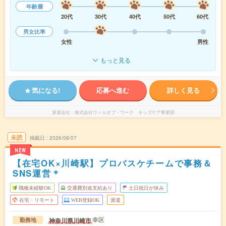
年齢層
20代
30代
40代
50代
60代
男女比率
女性
男性
もっと見る
気になる!
応募へ進む
詳しく見る
派遣会社
株式会社ウィルオブ・ワーク キッズケア事業部
未読
掲載日
2026/08/07
NEW
【在宅OK×川崎駅】プロバスケチームで事務＆
SNS運営＊
職種未経験OK
交通費別途支給あり
土日祝日が休み
在宅・リモート
WEB登録OK
派遣
幸区
神奈川県川崎市
勤務地