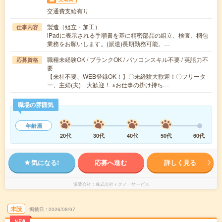
交通費支給有り
製造（組立・加工）
仕事内容
iPadに表示される手順書を基に精密部品の組立、検査、梱包
業務をお願いします。(派遣)長期勤務可能。…
職種未経験OK / ブランクOK / パソコンスキル不要 / 英語力不
応募資格
要
【来社不要、WEB登録OK！】〇未経験大歓迎！〇フリータ
ー、主婦(夫) 大歓迎！ ※お仕事の掛け持ち…
職場の雰囲気
年齢層
20代
30代
40代
50代
60代
気になる!
応募へ進む
詳しく見る
派遣会社
株式会社テクノ・サービス
未読
掲載日
2026/08/07
NEW