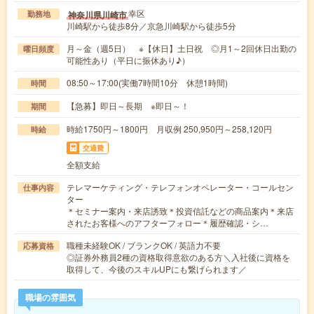
幸区
神奈川県川崎市
勤務地
川崎駅から徒歩8分／京急川崎駅から徒歩5分
月～金（週5日） ※【休日】土日祝 ◎月1～2回休日出勤の
曜日頻度
可能性あり（平日に振休あり♪）
08:50～17:00(実働7時間10分 休憩1時間)
時間
【急募】即日～長期 ※即日～！
期間
時給1750円～1800円 月収例 250,950円～258,120円
時給
交通費
全額支給
テレマーケティング・テレフォンオペレーター・コールセン
仕事内容
ター
＊セミナー案内・来店誘致＊投資信託などの商品案内＊来店
されたお客様へのアフターフォロー＊履歴確認・シ…
職種未経験OK / ブランクOK / 英語力不要
応募資格
◎証券外務員2種の資格取得意欲のある方＼入社後に資格を
取得して、今後のスキルUPにも繋げられます／
職場の雰囲気