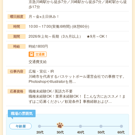
京急川崎駅から徒歩7分／川崎駅から徒歩7分／港町駅から徒
歩17分
月～金※土日休み！
曜日頻度
10:00～17:00(実働:6時間) (休憩60分)
時間
2026/9/上旬～長期（3カ月以上） ★9月～OK！
期間
時給1800円
時給
交通費
交通費支給
広報・宣伝・IR
仕事内容
川崎市を代表するバスケットボール運営会社での事務です。
PhotoshopやIllustratorを用…
職種未経験OK / 英語力不要
応募資格
職種未経験OK！業界未経験OK！【こんな方におススメ！ま
ずはご応募ください／歓迎条件】事務経験および…
職場の雰囲気
年齢層
20代
30代
40代
50代
60代