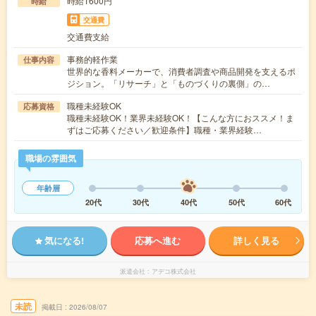
時給1600円
時給
交通費
交通費支給
事務的軽作業
仕事内容
世界的な香料メーカーで、消費者調査や商品開発を支えるポ
ジション。「リサーチ」と「ものづくりの裏側」の…
職種未経験OK
応募資格
職種未経験OK！業界未経験OK！【こんな方におススメ！ま
ずはご応募ください／歓迎条件】職種・業界経験…
職場の雰囲気
年齢層
20代
30代
40代
50代
60代
気になる!
応募へ進む
詳しく見る
派遣会社
アデコ株式会社
未読
掲載日
2026/08/07