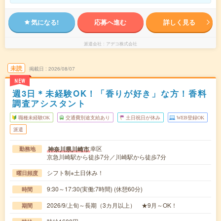
気になる!
応募へ進む
詳しく見る
派遣会社
アデコ株式会社
未読
掲載日
2026/08/07
NEW
週3日＊未経験OK！「香りが好き」な方！香料
調査アシスタント
職種未経験OK
交通費別途支給あり
土日祝日が休み
WEB登録OK
派遣
幸区
神奈川県川崎市
勤務地
京急川崎駅から徒歩7分／川崎駅から徒歩7分
シフト制※土日休み！
曜日頻度
9:30～17:30(実働:7時間) (休憩60分)
時間
2026/9/上旬～長期（3カ月以上） ★9月～OK！
期間