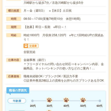
川崎駅から徒歩7分／京急川崎駅から徒歩5分
月～金（週5日） ※【休日】土日祝
曜日頻度
08:50～17:00(実働7時間10分 休憩1時間)
時間
【急募】即日～長期 ※即日～！
期間
時給1800円 月収例 258,120円 ※年に1回時給UPの実績あ
時給
り！
交通費
全額支給
金融事務（銀行）
仕事内容
＊フリーダイヤルの問い合わせ対応⇒キャンペーン内容、金
融商品、ネットバンキングの使い方などのご案内！…
職種未経験OK / ブランクOK / 英語力不要
応募資格
◎証券外務員2種以上の資格をお持ちの方ブランクある方OK
職場の雰囲気
年齢層
20代
30代
40代
50代
60代