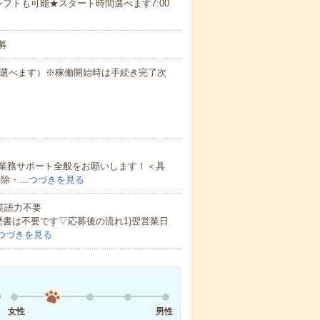
フトも可能★スタート時間選べます7:00
募
も選べます）※稼働開始時は手続き完了次
業務サポート全般をお願いします！＜具
掃除・…
つづきを見る
 英語力不要
歴書は不要です▽応募後の流れ1)翌営業日
つづきを見る
女性
男性