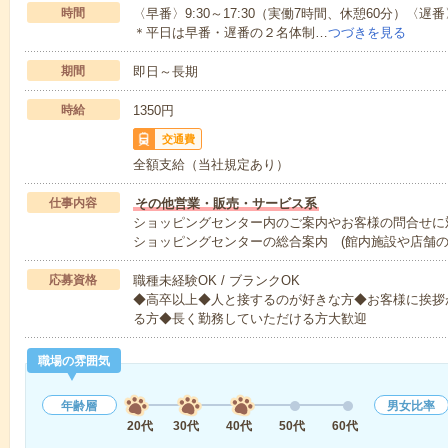
時間
〈早番〉9:30～17:30（実働7時間、休憩60分）〈遅番〉
＊平日は早番・遅番の２名体制…
つづきを見る
期間
即日～長期
時給
1350円
交通費
全額支給（当社規定あり）
仕事内容
その他営業・販売・サービス系
ショッピングセンター内のご案内やお客様の問合せに
ショッピングセンターの総合案内 (館内施設や店舗
応募資格
職種未経験OK / ブランクOK
◆高卒以上◆人と接するのが好きな方◆お客様に挨拶
る方◆長く勤務していただける方大歓迎
職場の雰囲気
年齢層
男女比率
20代
30代
40代
50代
60代