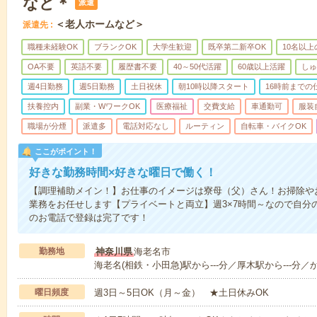
など＊
派遣
＜老人ホームなど＞
派遣先
職種未経験OK
ブランクOK
大学生歓迎
既卒第二新卒OK
10名以
OA不要
英語不要
履歴書不要
40～50代活躍
60歳以上活躍
しゅ
週4日勤務
週5日勤務
土日祝休
朝10時以降スタート
16時前までの
扶養控内
副業・WワークOK
医療福祉
交費支給
車通勤可
服装
職場が分煙
派遣多
電話対応なし
ルーティン
自転車・バイクOK
ここがポイント！
好きな勤務時間×好きな曜日で働く！
【調理補助メイン！】お仕事のイメージは寮母（父）さん！お掃除や
業務をお任せします【プライベートと両立】週3×7時間～なので自分
のお電話で登録は完了です！
勤務地
神奈川県
海老名市
海老名(相鉄・小田急)駅から---分／厚木駅から---分／か
曜日頻度
週3日～5日OK（月～金） ★土日休みOK