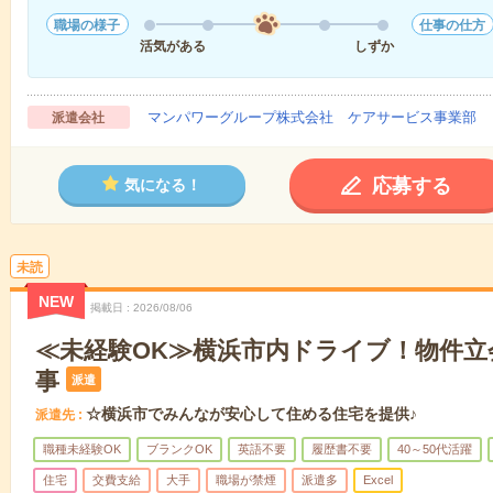
職場の様子
仕事の仕方
活気がある
しずか
マンパワーグループ株式会社 ケアサービス事業部 
派遣会社
応募する
気になる！
未読
NEW
掲載日
2026/08/06
≪未経験OK≫横浜市内ドライブ！物件立
事
派遣
☆横浜市でみんなが安心して住める住宅を提供♪
派遣先
職種未経験OK
ブランクOK
英語不要
履歴書不要
40～50代活躍
住宅
交費支給
大手
職場が禁煙
派遣多
Excel