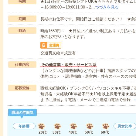
時間
★1日7時間～の時短シフトOK★もちろんフルタイムシ
～16:009:00～18:0011:00～2…
つづきを見る
期間
長期のお仕事です。開始日はご相談ください！ ★急
時給
時給1550円～ ★日払い／週払い制度あり（月払い
第のお支払いとなります。
交通費
交通費支給※規定有
仕事内容
その他営業・販売・サービス系
【カンタンな調理補助などのお仕事】施設スタッフの
体的には＞ ・調理補助・居室内・共有スペースのお
応募資格
職種未経験OK / ブランクOK / パソコンスキル不要 /
無資格・未経験OK年齢不問★10名以上採用予定★履
までに担当より電話・メールでご連絡2)電話で登録…
職場の雰囲気
年齢層
男女比率
20代
30代
40代
50代
60代