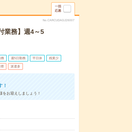
一括
応募
No.CARCUDAGJ26007
付業務】週4～5
勤務
週5日勤務
平日休
残業少
禁煙
派遣多
す！
様をお迎えしましょう！