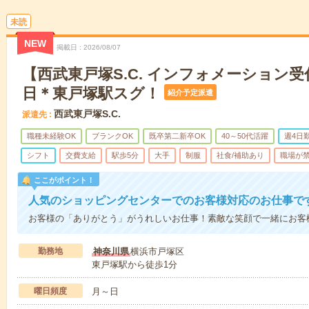
未読
NEW
掲載日
2026/08/07
【西武東戸塚S.C. インフォメーション受
日＊東戸塚駅スグ！
紹介予定派遣
西武東戸塚S.C.
派遣先
職種未経験OK
ブランクOK
既卒第二新卒OK
40～50代活躍
週4日
シフト
交費支給
駅歩5分
大手
制服
社食/補助あり
職場が
ここがポイント！
人気のショッピングセンターでのお客様対応のお仕事で
お客様の「ありがとう」がうれしいお仕事！素敵な笑顔で一緒にお客
勤務地
神奈川県
横浜市戸塚区
東戸塚駅から徒歩1分
曜日頻度
月～日