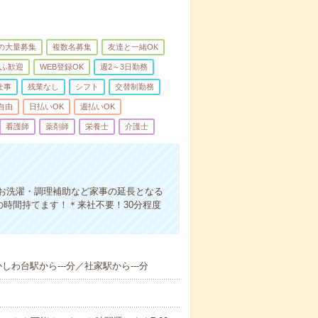
上の大量募集
複数名募集
友達と一緒OK
ふ歓迎
WEB登録OK
週2～3日勤務
仕事
残業なし
シフト
交替制勤務
自由
日払いOK
週払いOK
看護師
薬剤師
栄養士
介護士
お洗濯・調理補助など家事の延長となる
の時間持てます！＊来社不要！30分程度
しわ台駅から---分／社家駅から---分