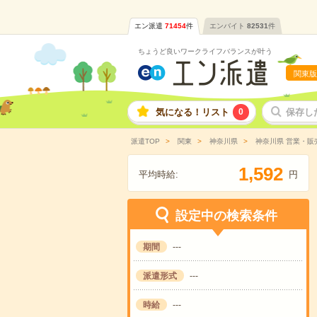
エン派遣
71454
件
エンバイト
82531
件
ちょうど良いワークライフバランスが叶う
関東版
気になる！リスト
0
保存し
派遣TOP
関東
神奈川県
神奈川県 営業・販
,
1
5
9
2
平均時給:
円
設定中の検索条件
期間
---
派遣形式
---
時給
---