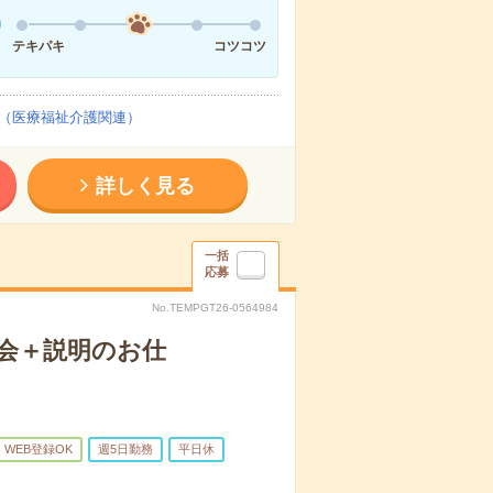
テキパキ
コツコツ
（医療福祉介護関連）
詳しく見る
一括
応募
No.TEMPGT26-0564984
会＋説明のお仕
WEB登録OK
週5日勤務
平日休