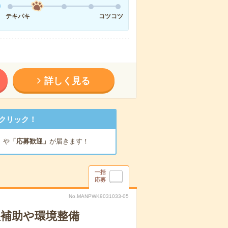
テキパキ
コツコツ
詳しく見る
クリック！
」
や
「応募歓迎」
が届きます！
一括
応募
No.MANPWK9031033-05
理補助や環境整備