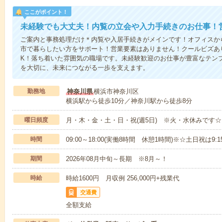
ここがポイント！
未経験でも大丈夫！内覧の立会や入力手続きのお仕事！
ご案内と事務処理だけ＊内覧や入居手続きがメインです！オフィスか
市で暮らしたい方をサポート！営業要素はありません！クールビズあ
K！落ち着いた雰囲気の職場です。未経験歓迎のお仕事が豊富なテン
を大切に、未来につながる一歩を支えます。
勤務地
神奈川県
横浜市神奈川区
横浜駅から徒歩10分／神奈川駅から徒歩8分
曜日頻度
月・木・金・土・日・祝(週5日) ※火・水休みです
時間
09:00～18:00(実働8時間 休憩1時間)※☆土日祝は9:
期間
2026年08月中旬～長期 ※8月～！
時給
時給1600円 月収例 256,000円+残業代
交通費
全額支給