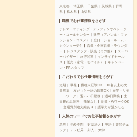
東京都
埼玉県
千葉県
茨城県
群馬
県
栃木県
山梨県
職種でお仕事情報をさがす
テレマーケティング・テレフォンオペレータ
ー・コールセンター
販売（アパレル・ファ
ッション・コスメ）
窓口・ショールーム・
カウンター受付
営業・企画営業・ラウンダ
ー
レジスタッフ・販売（その他）
スーパ
ーバイザー
旅行関連
インサイドセール
ス
販売（家電・モバイル）
キャンペー
ン・PRスタッフ
こだわりでお仕事情報をさがす
短期
単発
職種未経験OK
10名以上の大
量募集
友だちと一緒の応募OK
在宅・リモ
ートワーク
週2～3日勤務
週4日勤務
土
日祝のみ勤務
残業なし
副業・WワークOK
交通費別途支給あり
語学力が活かせる
人気のワードでお仕事情報をさがす
急募
年齢不問
財団法人
英語
書類チェ
ック
テレビ局
封入
大学