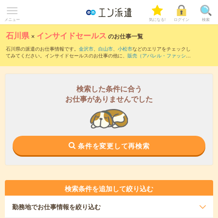
メニュー
気になる!
ログイン
検索
石川県
×
インサイドセールス
のお仕事一覧
石川県の派遣のお仕事情報です。
金沢市
、
白山市
、
小松市
などのエリアをチェックし
てみてください。インサイドセールスのお仕事の他に、
販売（アパレル・ファッショ
ン・コスメ）
、
レジスタッフ・販売（その他）
、
テレマーケティング・テレフォンオ
ペレーター・コールセンター
などを取り揃えています。さらに、
短期
・
単発
などの期
間や、
職種未経験OK
などのこだわり条件で絞り込んでいただけます。職種辞典：
イン
サイドセールスのお仕事とは？とは？
営業アシスタントのお仕事とは？とは？
検索した条件に合う
お仕事がありませんでした
条件を変更して再検索
検索条件を追加して絞り込む
勤務地
でお仕事情報を絞り込む