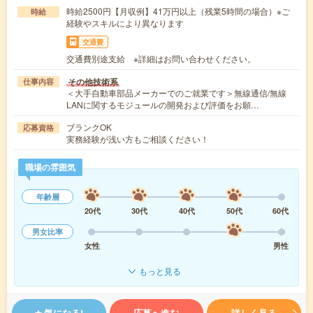
時給2500円【月収例】41万円以上（残業5時間の場合）※ご
時給
経験やスキルにより異なります
交通費
交通費別途支給 ※詳細はお問い合わせください。
その他技術系
仕事内容
＜大手自動車部品メーカーでのご就業です＞無線通信/無線
LANに関するモジュールの開発および評価をお願…
ブランクOK
応募資格
実務経験が浅い方もご相談ください！
職場の雰囲気
年齢層
20代
30代
40代
50代
60代
男女比率
女性
男性
もっと見る
気になる!
応募へ進む
詳しく見る