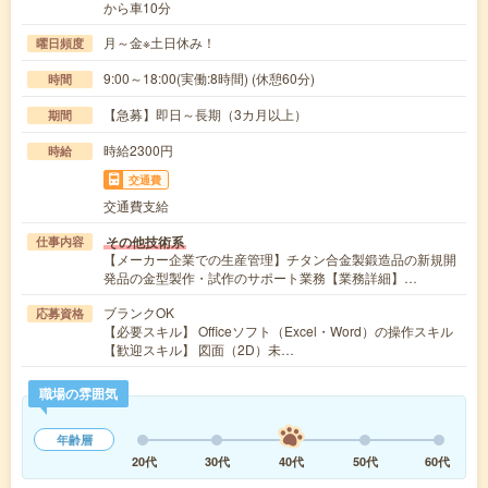
から車10分
月～金※土日休み！
曜日頻度
9:00～18:00(実働:8時間) (休憩60分)
時間
【急募】即日～長期（3カ月以上）
期間
時給2300円
時給
交通費
交通費支給
その他技術系
仕事内容
【メーカー企業での生産管理】チタン合金製鍛造品の新規開
発品の金型製作・試作のサポート業務【業務詳細】…
ブランクOK
応募資格
【必要スキル】 Officeソフト（Excel・Word）の操作スキル
【歓迎スキル】 図面（2D）未…
職場の雰囲気
年齢層
20代
30代
40代
50代
60代