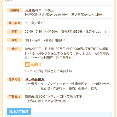
神戸市中央区
兵庫県
勤務地
神戸空港(鉄道)駅から徒歩10分／三ノ宮駅からバス20分
月～金／週5日
曜日頻度
09:00-17:30（休憩60分）実働7時間30分（残業少なめ！）
時間
即日～長期 ※開始日相談OK
期間
時給2000円 月収例 30万円 時給2000円×実働7h30m×週5
時給
日×4週 ※月収例を保証するものではありません。※給与即受
取りサービス利用可（利用条件有）
交通費
1ヶ月3万円を上限として実費支給
その他技術系
仕事内容
＜外資系ヘリコプターメーカーで生産管理メインの事務サポ
ート＞・工程管理・作業指示・整備計画書や工程表…
職種未経験OK / ブランクOK / 英語力不要
応募資格
【歓迎/経験】生産管理の経験
職場の雰囲気