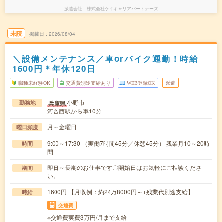
派遣会社
株式会社ケイキャリアパートナーズ
未読
掲載日
2026/08/04
＼設備メンテナンス／車orバイク通勤！時給
1600円＊年休120日
職種未経験OK
交通費別途支給あり
WEB登録OK
派遣
小野市
兵庫県
勤務地
河合西駅から車10分
月～金曜日
曜日頻度
9:00～17:30 （実働7時間45分／休憩45分） 残業月10～20時
時間
間
即日～長期のお仕事です〇開始日はお気軽にご相談くださ
期間
い。
1600円 【月収例：約24万8000円～+残業代別途支給】
時給
交通費
※交通費実費3万円/月まで支給