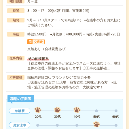
月～金
曜日頻度
8：00～17：00(休憩1時間、実働8時間)
時間
9月～（10月スタートでも相談OK） ※在職中の方もお気軽に
期間
ご相談ください。
時給2,500円 ●月収例：400,000円＝時給×実働8時間×20日
時給
交通費
支給あり（会社規定あり)
その他技術系
仕事内容
【鉄道車両の改造工事が安全かつスムーズに進むよう、現場
全体の管理・調整をお任せします】〇工事の進捗確…
職種未経験OK / ブランクOK / 英語力不要
応募資格
〇図面が読める方 〇現場・品質管理に興味がある方 ※現
場・施工管理の経験をお持ちの方、大歓迎です！
職場の雰囲気
年齢層
20代
30代
40代
50代
60代
男女比率