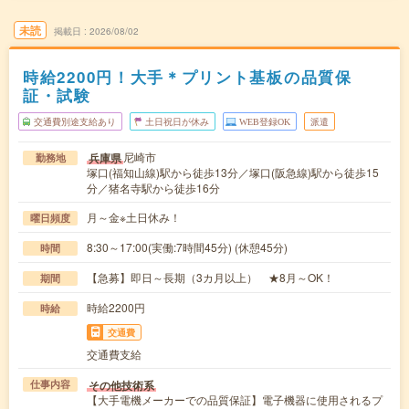
未読
掲載日
2026/08/02
時給2200円！大手＊プリント基板の品質保
証・試験
交通費別途支給あり
土日祝日が休み
WEB登録OK
派遣
尼崎市
兵庫県
勤務地
塚口(福知山線)駅から徒歩13分／塚口(阪急線)駅から徒歩15
分／猪名寺駅から徒歩16分
月～金※土日休み！
曜日頻度
8:30～17:00(実働:7時間45分) (休憩45分)
時間
【急募】即日～長期（3カ月以上） ★8月～OK！
期間
時給2200円
時給
交通費
交通費支給
その他技術系
仕事内容
【大手電機メーカーでの品質保証】電子機器に使用されるプ