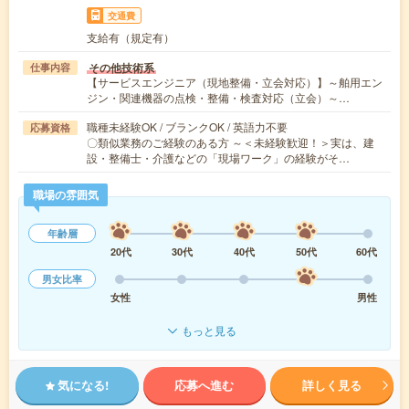
交通費
支給有（規定有）
その他技術系
仕事内容
【サービスエンジニア（現地整備・立会対応）】～舶用エン
ジン・関連機器の点検・整備・検査対応（立会）～…
職種未経験OK / ブランクOK / 英語力不要
応募資格
〇類似業務のご経験のある方 ～＜未経験歓迎！＞実は、建
設・整備士・介護などの「現場ワーク」の経験がそ…
職場の雰囲気
年齢層
20代
30代
40代
50代
60代
男女比率
女性
男性
もっと見る
気になる!
応募へ進む
詳しく見る