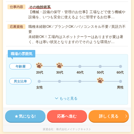
その他技術系
仕事内容
【機械・設備の保守・管理のお仕事】工場などで使う機械や
設備を、いつも安全に使えるように管理するお仕事…
職種未経験OK / ブランクOK / パソコンスキル不要 / 英語力不
応募資格
要
未経験OK！工場内はスポットクーラーはありますが夏は暑
く、冬は寒い状況となりますのでそのような環境が…
職場の雰囲気
年齢層
20代
30代
40代
50代
60代
男女比率
女性
男性
もっと見る
気になる!
応募へ進む
詳しく見る
派遣会社
株式会社メイテックキャスト