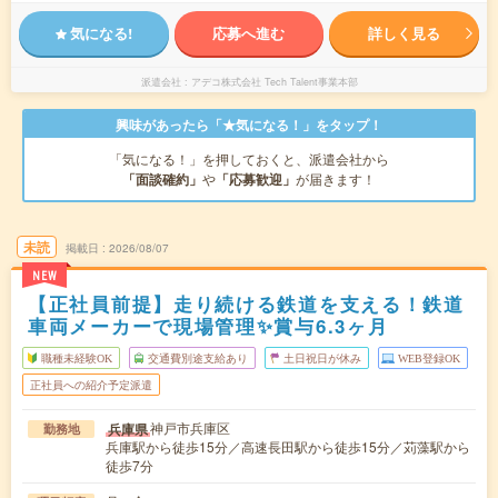
気になる!
応募へ進む
詳しく見る
派遣会社
アデコ株式会社 Tech Talent事業本部
興味があったら「★気になる！」をタップ！
「気になる！」を押しておくと、派遣会社から
「面談確約」
や
「応募歓迎」
が届きます！
未読
掲載日
2026/08/07
NEW
【正社員前提】走り続ける鉄道を支える！鉄道
車両メーカーで現場管理✨賞与6.3ヶ月
職種未経験OK
交通費別途支給あり
土日祝日が休み
WEB登録OK
正社員への紹介予定派遣
神戸市兵庫区
兵庫県
勤務地
兵庫駅から徒歩15分／高速長田駅から徒歩15分／苅藻駅から
徒歩7分