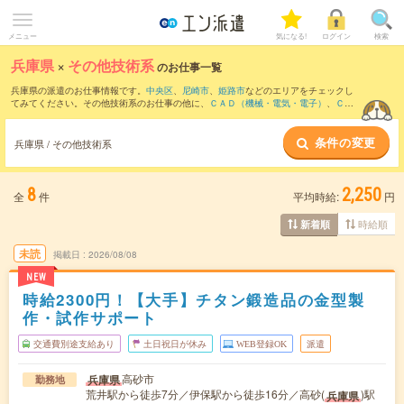
メニュー
気になる!
ログイン
検索
兵庫県
×
その他技術系
のお仕事一覧
兵庫県の派遣のお仕事情報です。
中央区
、
尼崎市
、
姫路市
などのエリアをチェックし
てみてください。その他技術系のお仕事の他に、
ＣＡＤ（機械・電気・電子）
、
ＣＡ
Ｄ（土木・建築・設備）
、
研究開発関連（技術系）
などを取り揃えています。さら
に、
短期
・
単発
などの期間や、
職種未経験OK
などのこだわり条件で絞り込んでいただ
条件の変更
けます。
兵庫県 / その他技術系
8
2,250
全
件
平均時給:
円
時給順
新着順
未読
掲載日
2026/08/08
NEW
時給2300円！【大手】チタン鍛造品の金型製
作・試作サポート
交通費別途支給あり
土日祝日が休み
WEB登録OK
派遣
高砂市
兵庫県
勤務地
荒井駅から徒歩7分／伊保駅から徒歩16分／高砂(
)駅
兵庫県