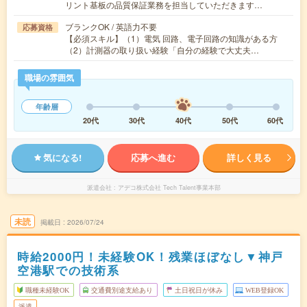
リント基板の品質保証業務を担当していただきます…
ブランクOK / 英語力不要
応募資格
【必須スキル】（1）電気 回路、電子回路の知識がある方
（2）計測器の取り扱い経験「自分の経験で大丈夫…
職場の雰囲気
年齢層
20代
30代
40代
50代
60代
気になる!
応募へ進む
詳しく見る
派遣会社
アデコ株式会社 Tech Talent事業本部
未読
掲載日
2026/07/24
時給2000円！未経験OK！残業ほぼなし▼神戸
空港駅での技術系
職種未経験OK
交通費別途支給あり
土日祝日が休み
WEB登録OK
派遣