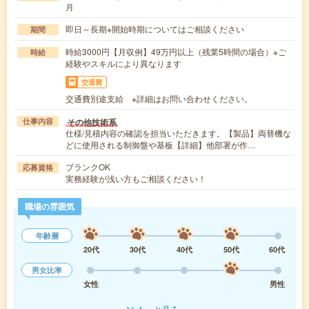
月
即日～長期※開始時期についてはご相談ください
期間
時給3000円【月収例】49万円以上（残業5時間の場合）※ご
時給
経験やスキルにより異なります
交通費
交通費別途支給 ※詳細はお問い合わせください。
その他技術系
仕事内容
仕様/見積内容の確認を担当いただきます。【製品】両替機な
どに使用される制御盤や基板【詳細】他部署が作…
ブランクOK
応募資格
実務経験が浅い方もご相談ください！
職場の雰囲気
年齢層
20代
30代
40代
50代
60代
男女比率
女性
男性
もっと見る