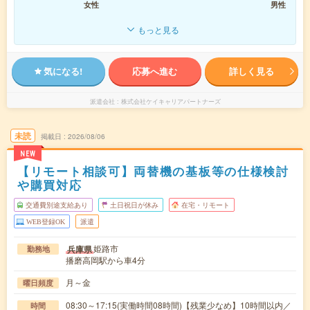
女性
男性
もっと見る
気になる!
応募へ進む
詳しく見る
派遣会社
株式会社ケイキャリアパートナーズ
未読
掲載日
2026/08/06
NEW
【リモート相談可】両替機の基板等の仕様検討
や購買対応
交通費別途支給あり
土日祝日が休み
在宅・リモート
WEB登録OK
派遣
姫路市
兵庫県
勤務地
播磨高岡駅から車4分
月～金
曜日頻度
08:30～17:15(実働時間08時間)【残業少なめ】10時間以内／
時間