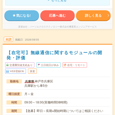
気になる!
応募へ進む
詳しく見る
派遣会社
パーソルクロステクノロジー株式会社機電系エンジニアサービス
未読
掲載日
2026/08/05
【在宅可】無線通信に関するモジュールの開
発・評価
交通費別途支給あり
土日祝日が休み
在宅・リモート
WEB登録OK
派遣
神戸市兵庫区
兵庫県
勤務地
兵庫駅から車5分
月～金
曜日頻度
09:00～18:00(実働時間08時間)
時間
【急募】即日～長期※開始時期についてはご相談ください
期間