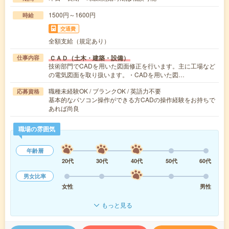
1500円～1600円
時給
交通費
全額支給（規定あり）
ＣＡＤ（土木・建築・設備）
仕事内容
技術部門でCADを用いた図面修正を行います。主に工場など
の電気図面を取り扱います。・CADを用いた図…
職種未経験OK / ブランクOK / 英語力不要
応募資格
基本的なパソコン操作ができる方CADの操作経験をお持ちで
あれば尚良
職場の雰囲気
年齢層
20代
30代
40代
50代
60代
男女比率
女性
男性
もっと見る