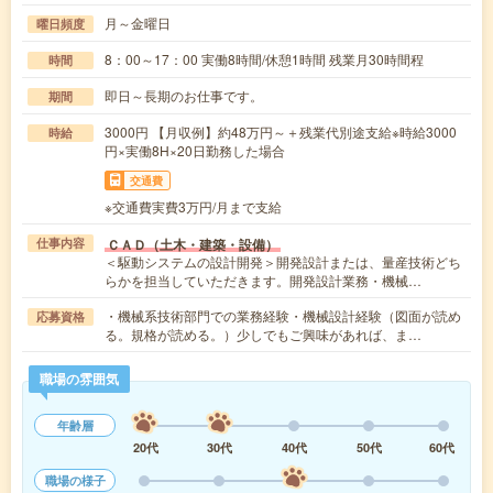
月～金曜日
曜日頻度
8：00～17：00 実働8時間/休憩1時間 残業月30時間程
時間
即日～長期のお仕事です。
期間
3000円 【月収例】約48万円～＋残業代別途支給※時給3000
時給
円×実働8H×20日勤務した場合
交通費
※交通費実費3万円/月まで支給
ＣＡＤ（土木・建築・設備）
仕事内容
＜駆動システムの設計開発＞開発設計または、量産技術どち
らかを担当していただきます。開発設計業務・機械…
・機械系技術部門での業務経験・機械設計経験（図面が読め
応募資格
る。規格が読める。）少しでもご興味があれば、ま…
職場の雰囲気
年齢層
20代
30代
40代
50代
60代
職場の様子