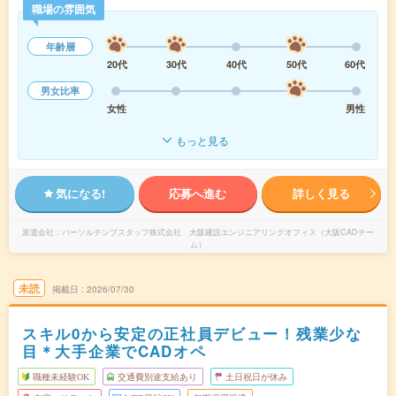
職場の雰囲気
年齢層
20代
30代
40代
50代
60代
男女比率
女性
男性
もっと見る
気になる!
応募へ進む
詳しく見る
派遣会社
パーソルテンプスタッフ株式会社 大阪建設エンジニアリングオフィス（大阪CADチー
ム）
未読
掲載日
2026/07/30
スキル0から安定の正社員デビュー！残業少な
目＊大手企業でCADオペ
職種未経験OK
交通費別途支給あり
土日祝日が休み