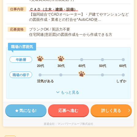
ＣＡＤ（土木・建築・設備）
仕事内容
【協同組合でCADオペレーター】・戸建てやマンションなど
の図面作成・業者との打合せ*AutoCAD使…
ブランクOK / 英語力不要
応募資格
住宅関連(意匠図)の図面作成を一から作成できる方
職場の雰囲気
年齢層
20代
30代
40代
50代
60代
職場の様子
活気がある
しずか
もっと見る
気になる!
応募へ進む
詳しく見る
派遣会社
マンパワーグループ株式会社