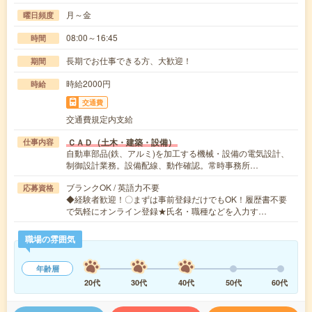
月～金
曜日頻度
08:00～16:45
時間
長期でお仕事できる方、大歓迎！
期間
時給2000円
時給
交通費
交通費規定内支給
ＣＡＤ（土木・建築・設備）
仕事内容
自動車部品(鉄、アルミ)を加工する機械・設備の電気設計、
制御設計業務。設備配線、動作確認。常時事務所…
ブランクOK / 英語力不要
応募資格
◆経験者歓迎！〇まずは事前登録だけでもOK！履歴書不要
で気軽にオンライン登録★氏名・職種などを入力す…
職場の雰囲気
年齢層
20代
30代
40代
50代
60代