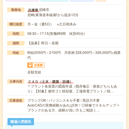
尼崎市
兵庫県
勤務地
尼崎(東海道本線)駅から徒歩12分
月～金（週5日） ※土日祝休み
曜日頻度
08:30～17:15(実働8時間 休憩45分)
時間
【急募】即日～長期
期間
時給2050円～2100円 月収例 328,000円～336,000円+残業
時給
代
交通費
全額支給
ＣＡＤ（土木・建築・設備）
仕事内容
＊プラント各装置の図面作成（既存修正・新規どちらもあ
り）【対象】都市ゴミ焼却場、工場発電プラント／焼…
ブランクOK / パソコンスキル不要 / 英語力不要
応募資格
AutoCADの実務経験があればOK！◎研修でスキルアップ⇒
ブランクがある方、経験が浅い方もご相談く…
職場の雰囲気