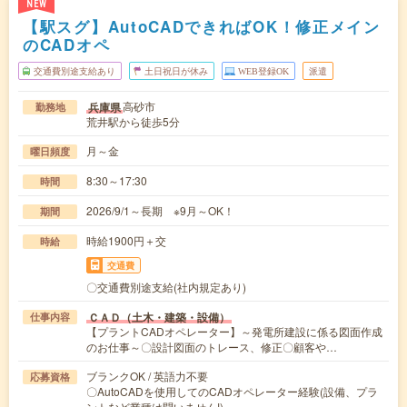
NEW
【駅スグ】AutoCADできればOK！修正メイン
のCADオペ
交通費別途支給あり
土日祝日が休み
WEB登録OK
派遣
高砂市
兵庫県
勤務地
荒井駅から徒歩5分
月～金
曜日頻度
8:30～17:30
時間
2026/9/1～長期 ※9月～OK！
期間
時給1900円＋交
時給
交通費
〇交通費別途支給(社内規定あり)
ＣＡＤ（土木・建築・設備）
仕事内容
【プラントCADオペレーター】～発電所建設に係る図面作成
のお仕事～〇設計図面のトレース、修正〇顧客や…
ブランクOK / 英語力不要
応募資格
〇AutoCADを使用してのCADオペレーター経験(設備、プラ
ントなど業種は問いません!)