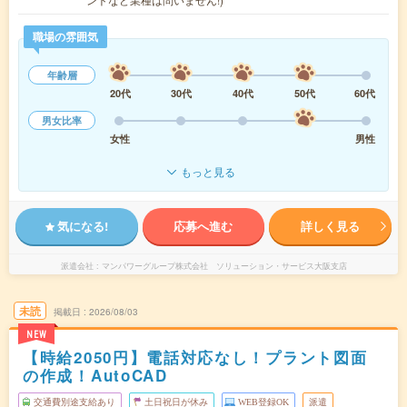
職場の雰囲気
年齢層
20代
30代
40代
50代
60代
男女比率
女性
男性
もっと見る
気になる!
応募へ進む
詳しく見る
派遣会社
マンパワーグループ株式会社 ソリューション・サービス大阪支店
未読
掲載日
2026/08/03
NEW
【時給2050円】電話対応なし！プラント図面
の作成！AutoCAD
交通費別途支給あり
土日祝日が休み
WEB登録OK
派遣