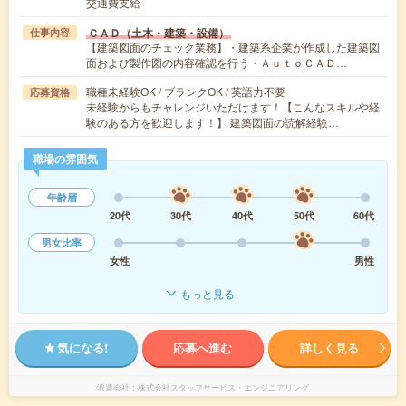
交通費支給
ＣＡＤ（土木・建築・設備）
仕事内容
【建築図面のチェック業務】・建築系企業が作成した建築図
面および製作図の内容確認を行う・ＡｕｔｏＣＡＤ…
職種未経験OK / ブランクOK / 英語力不要
応募資格
未経験からもチャレンジいただけます！【こんなスキルや経
験のある方を歓迎します！】 建築図面の読解経験…
職場の雰囲気
年齢層
20代
30代
40代
50代
60代
男女比率
女性
男性
もっと見る
気になる!
応募へ進む
詳しく見る
派遣会社
株式会社スタッフサービス・エンジニアリング