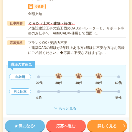
交通費
全額支給
ＣＡＤ（土木・建築・設備）
仕事内容
／施設建設工事の施工図のCADオペレーターと、サポート事
務のお仕事＼・AutoCADを使用して図面（…
ブランクOK / 英語力不要
応募資格
・建築CADの経験が2年以上ある方※経験に不安な方はお気軽
にご相談ください。◆応募に不安な方はまずは…
職場の雰囲気
年齢層
20代
30代
40代
50代
60代
男女比率
女性
男性
もっと見る
気になる!
応募へ進む
詳しく見る