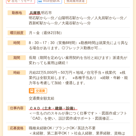
在宅・リモート
WEB登録OK
無期雇用派遣
明石市
兵庫県
勤務地
明石駅から---分／山陽明石駅から---分／人丸前駅から---分／
西新町駅から---分／大蔵谷駅から---分
月～金（週休2日制）
曜日頻度
8：30～17：30（実働8時間）※勤務時間は就業先により異な
時間
る場合があります。◎フレックス勤務が可…
長期（期間を定めない雇用契約を当社と結びます）派遣先が
期間
変わっても雇用は継続！
月給22万5,000円～50万円＋地域／住宅手当＋残業代 ※残
時給
業代は全額支給します。 ※各種手当あり ※経験・年齢・能
力等を考慮して加給・優遇します。
交通費
交通費全額支給
ＣＡＤ（土木・建築・設備）
仕事内容
＜一生もののスキルが身につく仕事です＞・図面作成ソフト
「CAD」を使い、設計図作成サポート・図面修正…
職種未経験OK / ブランクOK / 英語力不要
応募資格
＜未経験、第二新卒OK！＞社会人経験、業界経験、資格は