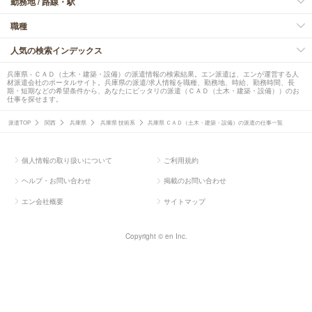
勤務地 / 路線・駅
職種
人気の検索インデックス
兵庫県 - ＣＡＤ（土木・建築・設備）の派遣情報の検索結果。エン派遣は、エンが運営する人
材派遣会社のポータルサイト。兵庫県の派遣/求人情報を職種、勤務地、時給、勤務時間、長
期・短期などの希望条件から、あなたにピッタリの派遣（ＣＡＤ（土木・建築・設備））のお
仕事を探せます。
派遣TOP
関西
兵庫県
兵庫県 技術系
兵庫県 ＣＡＤ（土木・建築・設備）の派遣の仕事一覧
個人情報の取り扱いについて
ご利用規約
ヘルプ・お問い合わせ
掲載のお問い合わせ
エン会社概要
サイトマップ
Copyright © en Inc.