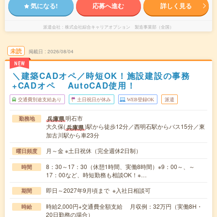
気になる!
応募へ進む
詳しく見る
派遣会社
株式会社綜合キャリアオプション 製造事業部（全国）
未読
掲載日
2026/08/04
NEW
＼建築CADオペ／時短OK！施設建設の事務
+CADオペ AutoCAD使用！
交通費別途支給あり
土日祝日が休み
WEB登録OK
派遣
明石市
兵庫県
勤務地
大久保(
)駅から徒歩12分／西明石駅からバス15分／東
兵庫県
加古川駅から車23分
月～金 ※土日祝休（完全週休2日制）
曜日頻度
8：30～17：30（休憩1時間、実働8時間）※9：00～、～
時間
17：00など、時短勤務も相談OK！※…
即日～2027年9月頃まで ※入社日相談可
期間
時給2,000円+交通費全額支給 月収例：32万円（実働8H・
時給
20日勤務の場合）