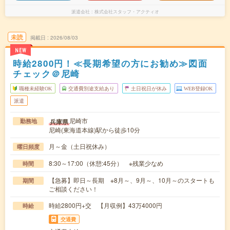
派遣会社
株式会社スタッフ・アクティオ
未読
掲載日
2026/08/03
NEW
時給2800円！≪長期希望の方にお勧め≫図面
チェック＠尼崎
職種未経験OK
交通費別途支給あり
土日祝日が休み
WEB登録OK
派遣
尼崎市
兵庫県
勤務地
尼崎(東海道本線)駅から徒歩10分
月～金（土日祝休み）
曜日頻度
8:30～17:00（休憩:45分） ※残業少なめ
時間
【急募】即日～長期 ※8月～、9月～、10月～のスタートも
期間
ご相談ください！
時給2800円+交 【月収例】43万4000円
時給
交通費