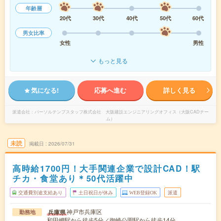
年齢層
20代
30代
40代
50代
60代
男女比率
女性
男性
もっと見る
気になる!
応募へ進む
詳しく見る
派遣会社
パーソルテンプスタッフ株式会社 大阪建設エンジニアリングオフィス（大阪CADチー
ム）
未読
掲載日
2026/07/31
高時給1700円！大手関連企業で設計CAD！駅
チカ・食堂あり＊50代活躍中
交通費別途支給あり
土日祝日が休み
WEB登録OK
派遣
神戸市兵庫区
兵庫県
勤務地
和田岬駅から徒歩5分／御崎公園駅から徒歩14分