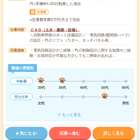
円×実働8H×20日勤務した場合
交通費
※交通費実費3万円/月まで支給
ＣＡＤ（土木・建築・設備）
仕事内容
＼自動車関係ロボット設備設計／・電気回路(盤関係ハード)
の設計・PLCソフト（ラダー、タッチパネル画…
・電気回路設計のご経験・PLC制御設計に関する知識やご経
応募資格
験・出張対応が可能な方少しでもご興味があれば…
職場の雰囲気
年齢層
20代
30代
40代
50代
60代
男女比率
女性
男性
もっと見る
気になる!
応募へ進む
詳しく見る