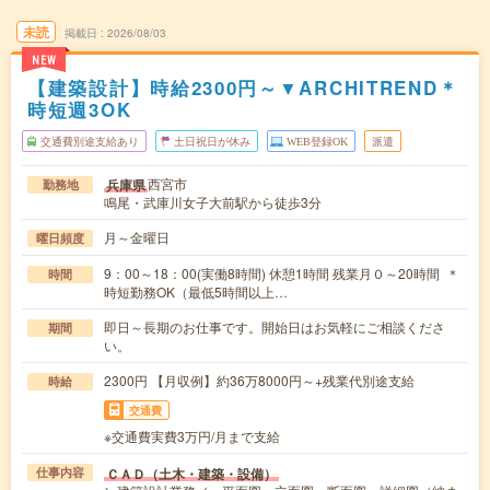
未読
掲載日
2026/08/03
NEW
【建築設計】時給2300円～▼ARCHITREND＊
時短週3OK
交通費別途支給あり
土日祝日が休み
WEB登録OK
派遣
西宮市
兵庫県
勤務地
鳴尾・武庫川女子大前駅から徒歩3分
月～金曜日
曜日頻度
9：00～18：00(実働8時間) 休憩1時間 残業月０～20時間 ＊
時間
時短勤務OK（最低5時間以上…
即日～長期のお仕事です。開始日はお気軽にご相談くださ
期間
い。
2300円 【月収例】約36万8000円～+残業代別途支給
時給
交通費
※交通費実費3万円/月まで支給
ＣＡＤ（土木・建築・設備）
仕事内容