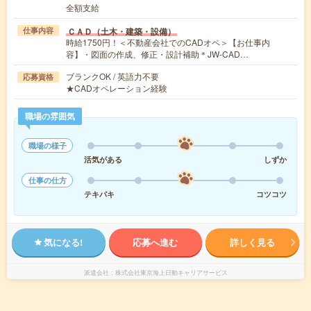
全額支給
ＣＡＤ（土木・建築・設備）
仕事内容
時給1750円！＜不動産会社でのCADオペ＞【お仕事内
容】・図面の作成、修正・設計補助＊JW-CAD…
ブランクOK / 英語力不要
応募資格
★CADオペレーション経験
職場の雰囲気
職場の様子
活気がある
しずか
仕事の仕方
テキパキ
コツコツ
気になる!
応募へ進む
詳しく見る
派遣会社
株式会社東京海上日動キャリアサービス