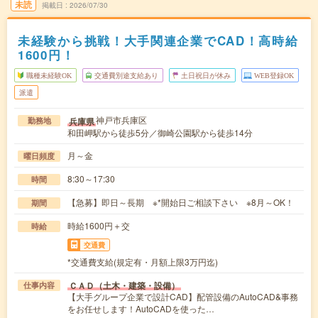
未読
掲載日
2026/07/30
未経験から挑戦！大手関連企業でCAD！高時給
1600円！
職種未経験OK
交通費別途支給あり
土日祝日が休み
WEB登録OK
派遣
神戸市兵庫区
兵庫県
勤務地
和田岬駅から徒歩5分／御崎公園駅から徒歩14分
月～金
曜日頻度
8:30～17:30
時間
【急募】即日～長期 ※*開始日ご相談下さい ※8月～OK！
期間
時給1600円＋交
時給
交通費
*交通費支給(規定有・月額上限3万円迄)
ＣＡＤ（土木・建築・設備）
仕事内容
【大手グループ企業で設計CAD】配管設備のAutoCAD&事務
をお任せします！AutoCADを使った…