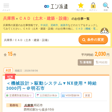
メニュー
気になる!
ログイン
検索
兵庫県
×
ＣＡＤ（土木・建築・設備）
のお仕事一覧
兵庫県の派遣のお仕事情報です。
中央区
、
尼崎市
、
姫路市
などのエリアをチェックし
てみてください。ＣＡＤ（土木・建築・設備）のお仕事の他に、
ＣＡＤ（機械・電
気・電子）
、
研究開発関連（技術系）
、
その他技術系
などを取り揃えています。さら
に、
短期
・
単発
などの期間や、
職種未経験OK
などのこだわり条件で絞り込んでいただ
条件の変更
けます。職種辞典：
ＣＡＤ（土木・建築・設備）のお仕事とは？とは？
兵庫県 / ＣＡＤ（土木・建築・設備）
15
2,030
全
件
平均時給:
円
時給順
新着順
未読
掲載日
2026/08/06
NEW
＜機械設計＞駆動システム▼NX使用＊時給
3000円～＠明石市
交通費別途支給あり
土日祝日が休み
WEB登録OK
派遣
明石市
兵庫県
勤務地
西明石駅から徒歩10分