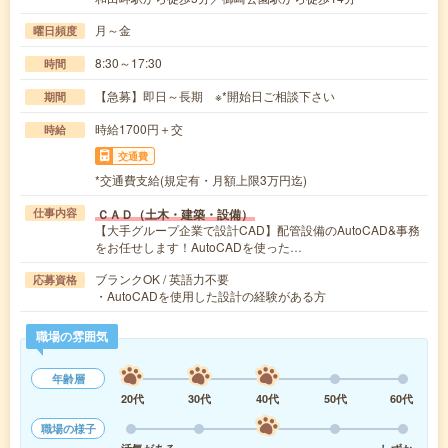
月～金
曜日頻度
8:30～17:30
時間
【急募】即日～長期 ※*開始日ご相談下さい
期間
時給1700円＋交
時給
交通費
*交通費支給(規定有・月額上限3万円迄)
ＣＡＤ（土木・建築・設備）
仕事内容
【大手グループ企業で設計CAD】配管設備のAutoCAD&事務
をお任せします！AutoCADを使った…
ブランクOK / 英語力不要
応募資格
・AutoCADを使用した設計の経験がある方
職場の雰囲気
年齢層
20代
30代
40代
50代
60代
職場の様子