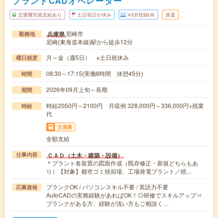
プラントCADオペレーター
交通費別途支給あり
土日祝日が休み
WEB登録OK
派遣
尼崎市
兵庫県
勤務地
尼崎(東海道本線)駅から徒歩12分
月～金（週5日） ※土日祝休み
曜日頻度
08:30～17:15(実働8時間 休憩45分)
時間
2026年09月上旬～長期
期間
時給2050円～2100円 月収例 328,000円～336,000円+残業
時給
代
交通費
全額支給
ＣＡＤ（土木・建築・設備）
仕事内容
＊プラント各装置の図面作成（既存修正・新規どちらもあ
り）【対象】都市ゴミ焼却場、工場発電プラント／焼…
ブランクOK / パソコンスキル不要 / 英語力不要
応募資格
AutoCADの実務経験があればOK！◎研修でスキルアップ⇒
ブランクがある方、経験が浅い方もご相談く…