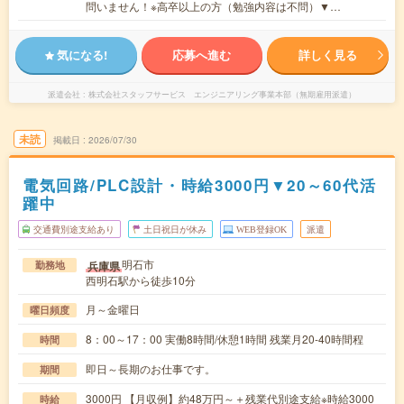
問いません！※高卒以上の方（勉強内容は不問）▼…
気になる!
応募へ進む
詳しく見る
派遣会社
株式会社スタッフサービス エンジニアリング事業本部（無期雇用派遣）
未読
掲載日
2026/07/30
電気回路/PLC設計・時給3000円▼20～60代活
躍中
交通費別途支給あり
土日祝日が休み
WEB登録OK
派遣
明石市
兵庫県
勤務地
西明石駅から徒歩10分
月～金曜日
曜日頻度
8：00～17：00 実働8時間/休憩1時間 残業月20-40時間程
時間
即日～長期のお仕事です。
期間
3000円 【月収例】約48万円～＋残業代別途支給※時給3000
時給