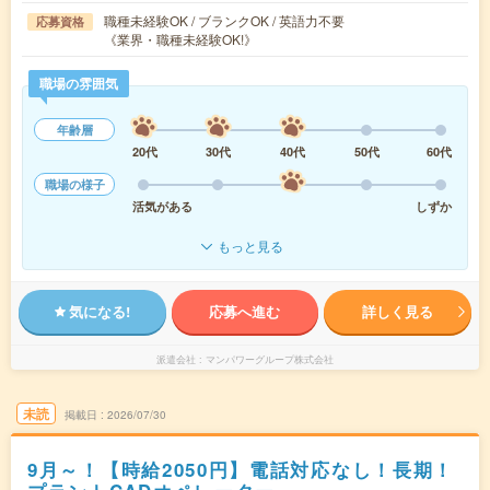
職種未経験OK / ブランクOK / 英語力不要
応募資格
《業界・職種未経験OK!》
職場の雰囲気
年齢層
20代
30代
40代
50代
60代
職場の様子
活気がある
しずか
もっと見る
気になる!
応募へ進む
詳しく見る
派遣会社
マンパワーグループ株式会社
未読
掲載日
2026/07/30
9月～！【時給2050円】電話対応なし！長期！