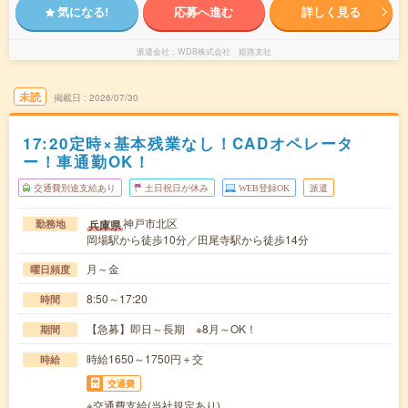
気になる!
応募へ進む
詳しく見る
派遣会社
WDB株式会社 姫路支社
未読
掲載日
2026/07/30
17:20定時×基本残業なし！CADオペレータ
ー！車通勤OK！
交通費別途支給あり
土日祝日が休み
WEB登録OK
派遣
神戸市北区
兵庫県
勤務地
岡場駅から徒歩10分／田尾寺駅から徒歩14分
月～金
曜日頻度
8:50～17:20
時間
【急募】即日～長期 ※8月～OK！
期間
時給1650～1750円＋交
時給
交通費
※交通費支給(当社規定あり)