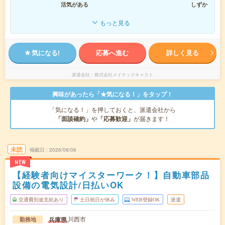
活気がある
しずか
もっと見る
気になる!
応募へ進む
詳しく見る
派遣会社
株式会社メイテックキャスト
興味があったら「★気になる！」をタップ！
「気になる！」を押しておくと、派遣会社から
「面談確約」
や
「応募歓迎」
が届きます！
未読
掲載日
2026/08/06
NEW
【経験者向けマイスターワーク！】自動車部品
設備の電気設計/日払いOK
交通費別途支給あり
土日祝日が休み
WEB登録OK
派遣
川西市
兵庫県
勤務地