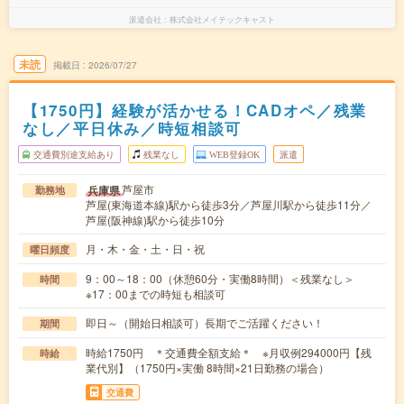
派遣会社
株式会社メイテックキャスト
未読
掲載日
2026/07/27
【1750円】経験が活かせる！CADオペ／残業
なし／平日休み／時短相談可
交通費別途支給あり
残業なし
WEB登録OK
派遣
芦屋市
兵庫県
勤務地
芦屋(東海道本線)駅から徒歩3分／芦屋川駅から徒歩11分／
芦屋(阪神線)駅から徒歩10分
月・木・金・土・日・祝
曜日頻度
9：00～18：00（休憩60分・実働8時間）＜残業なし＞
時間
※17：00までの時短も相談可
即日～（開始日相談可）長期でご活躍ください！
期間
時給1750円 ＊交通費全額支給＊ ※月収例294000円【残
時給
業代別】（1750円×実働 8時間×21日勤務の場合）
交通費