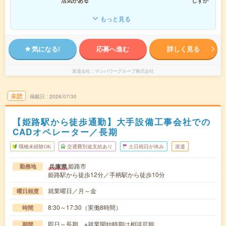
活気がある
しずか
もっと見る
気になる!
応募へ進む
詳しく見る
派遣会社
マンパワーグループ株式会社
未読
掲載日
2026/07/30
【姫路駅から徒歩通勤】大手設備工事会社での
CADオペレーター／長期
職種未経験OK
交通費別途支給あり
土日祝日が休み
派遣
姫路市
兵庫県
勤務地
姫路駅から徒歩12分／手柄駅から徒歩10分
就業曜日／月～金
曜日頻度
8:30～17:30（実働8時間）
時間
即日～長期 ※就業開始時期は相談可能
期間