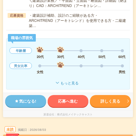
＼建築設計業務／・平面図・立面図・断面図・詳細図（納ま
り）CAD：ARCHITREND（アーキトレン…
・建築設計補助、設計のご経験がある方・
応募資格
ARCHITREND（アーキトレンド）を使用できる方・二級建
築…
職場の雰囲気
年齢層
20代
30代
40代
50代
60代
男女比率
女性
男性
もっと見る
気になる!
応募へ進む
詳しく見る
派遣会社
株式会社メイテックキャスト
未読
掲載日
2026/08/03