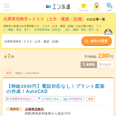
メニュー
気になる!
ログイン
検索
兵庫県尼崎市
×
ＣＡＤ（土木・建築・設備）
のお仕事一覧
尼崎市の派遣のお仕事情報です。ＣＡＤ（土木・建築・設備）のお仕事の他に、
ＣＡ
Ｄ（機械・電気・電子）
、
研究開発関連（技術系）
、
設計（機械・電気・電子）
など
を取り揃えています。さらに、
短期
・
単発
などの期間や、
職種未経験OK
などのこだわ
り条件で絞り込んでいただけます。職種辞典：
ＣＡＤ（土木・建築・設備）のお仕事
条件の変更
とは？とは？
兵庫県尼崎市 / ＣＡＤ（土木・建築・設備）
2
2,000
全
件
平均時給:
円
時給順
新着順
未読
掲載日
2026/08/03
【時給2050円】電話対応なし！プラント図面
の作成！AutoCAD
交通費別途支給あり
土日祝日が休み
WEB登録OK
派遣
兵庫県尼崎市
勤務地
尼崎(東海道本線)駅から徒歩12分