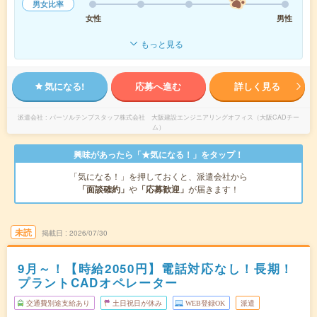
男女比率
女性
男性
もっと見る
気になる!
応募へ進む
詳しく見る
派遣会社
パーソルテンプスタッフ株式会社 大阪建設エンジニアリングオフィス（大阪CADチー
ム）
興味があったら「★気になる！」をタップ！
「気になる！」を押しておくと、派遣会社から
「面談確約」
や
「応募歓迎」
が届きます！
未読
掲載日
2026/07/30
9月～！【時給2050円】電話対応なし！長期！
プラントCADオペレーター
交通費別途支給あり
土日祝日が休み
WEB登録OK
派遣