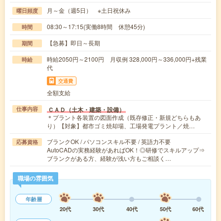
月～金（週5日） ※土日祝休み
曜日頻度
08:30～17:15(実働8時間 休憩45分)
時間
【急募】即日～長期
期間
時給2050円～2100円 月収例 328,000円～336,000円+残業
時給
代
交通費
全額支給
ＣＡＤ（土木・建築・設備）
仕事内容
＊プラント各装置の図面作成（既存修正・新規どちらもあ
り）【対象】都市ゴミ焼却場、工場発電プラント／焼…
ブランクOK / パソコンスキル不要 / 英語力不要
応募資格
AutoCADの実務経験があればOK！◎研修でスキルアップ⇒
ブランクがある方、経験が浅い方もご相談く…
職場の雰囲気
年齢層
20代
30代
40代
50代
60代