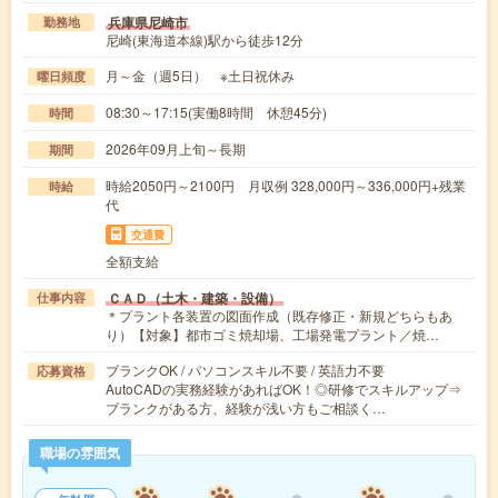
兵庫県尼崎市
勤務地
尼崎(東海道本線)駅から徒歩12分
月～金（週5日） ※土日祝休み
曜日頻度
08:30～17:15(実働8時間 休憩45分)
時間
2026年09月上旬～長期
期間
時給2050円～2100円 月収例 328,000円～336,000円+残業
時給
代
交通費
全額支給
ＣＡＤ（土木・建築・設備）
仕事内容
＊プラント各装置の図面作成（既存修正・新規どちらもあ
り）【対象】都市ゴミ焼却場、工場発電プラント／焼…
ブランクOK / パソコンスキル不要 / 英語力不要
応募資格
AutoCADの実務経験があればOK！◎研修でスキルアップ⇒
ブランクがある方、経験が浅い方もご相談く…
職場の雰囲気