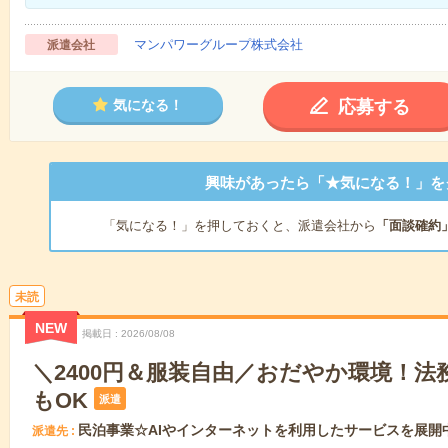
マンパワーグループ株式会社
派遣会社
応募する
気になる！
興味があったら「★気になる！」を
「気になる！」を押しておくと、派遣会社から
「面談確約
未読
NEW
掲載日
2026/08/08
＼2400円＆服装自由／おだやか環境！法
もOK
派遣
民泊事業☆AIやインターネットを利用したサービスを展開
派遣先