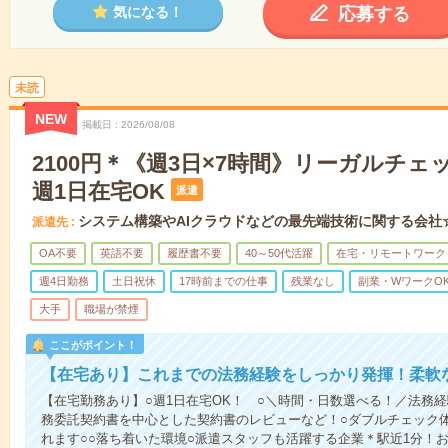
応募する
気になる！
未読
NEW
掲載日
2026/08/08
2100円＊《週3日×7時間》リーガルチ
週1日在宅OK
派遣
システム構築やAIクラウドなどの最先端技術に関する会社
派遣先
OA不要
英語不要
履歴書不要
40～50代活躍
在宅・リモートワーク
週4日勤務
土日祝休
17時前までの仕事
残業なし
副業・WワークO
大手
職場が禁煙
ここがポイント！
【在宅あり】これまでの法務経験をしっかり発揮！柔軟
【在宅勤務あり】○週1日在宅OK！ ○＼時間・日数選べる！／法務
務委託契約書を中心とした契約書のレビューなど！○ダブルチェック
れます○○落ち着いた環境○派遣スタッフも活躍する企業＊駅近1分！