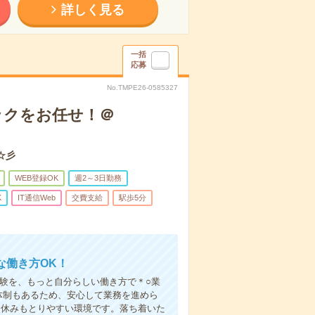
詳しく見る
一括
応募
No.TMPE26-0585327
ェックをお任せ！＠
☆彡
WEB登録OK
週2～3日勤務
K
IT通信Web
交費支給
駅歩5分
な働き方OK！
経験を、もっと自分らしい働き方で＊○業
体制もあるため、安心して業務を進めら
お休みもとりやすい環境です。落ち着いた