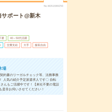
No.MJS1689250
務サポート@新木
不要
40～50代活躍
休
交費支給
大手
服装自由
木場
！契約書のリーガルチェック等、法務事務
 人気の紹介予定派遣求人です〇 自転
フさんもご活躍中です！【来社不要の電話
も是非お伺いさせてください！