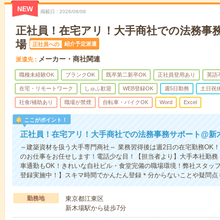
NEW
掲載日
2026/08/08
正社員！在宅アリ！大手商社での法務事
場
紹介予定派遣
正社員への
メーカー・商社関連
派遣先
職種未経験OK
ブランクOK
既卒第二新卒OK
正社員登用あり
英語
在宅・リモートワーク
しゅふ歓迎
WEB登録OK
週5日勤務
土日祝
社食/補助あり
職場が禁煙
自転車・バイクOK
Word
Excel
ここがポイント！
正社員！在宅アリ！大手商社での法務事務サポート@新
～建築資材を扱う大手専門商社～ 業務習得後は週2日の在宅勤務OK
のお仕事をお任せします！電話少な目！【担当者より】大手本社勤務！
車通勤もOK！きれいな自社ビル・食堂完備の職場環境！弊社スタッ
登録実施中！】スキマ時間でかんたん登録＊分からないことや疑問点
勤務地
東京都江東区
新木場駅から徒歩7分