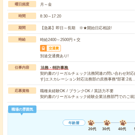
曜日頻度
月～金
時間
8:30～17:20
期間
【急募】即日～長期 ※★開始日応相談!
時給
時給2400～2500円＋交
交通費
別途交通費あり!
仕事内容
法務・特許事務
契約書のリーガルチェック法務関連の問い合わせ対応
す)エスカレーション対応法務部の庶務事務*部署:2名
応募資格
職種未経験OK / ブランクOK / 英語力不要
契約書のリーガルチェック経験企業法務部門でのご就
職場の雰囲気
年齢層
20代
30代
40代