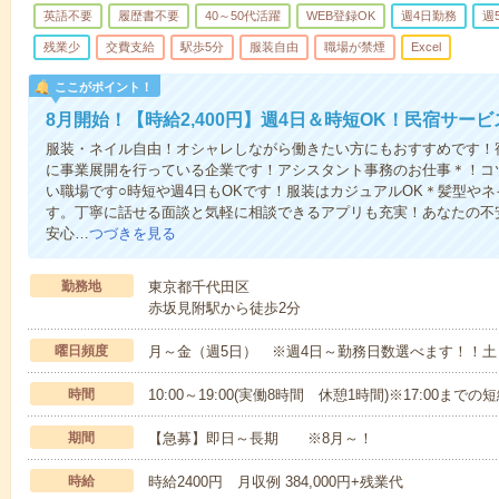
英語不要
履歴書不要
40～50代活躍
WEB登録OK
週4日勤務
週
残業少
交費支給
駅歩5分
服装自由
職場が禁煙
Excel
ここがポイント！
8月開始！【時給2,400円】週4日＆時短OK！民宿サー
服装・ネイル自由！オシャレしながら働きたい方にもおすすめです！
に事業展開を行っている企業です！アシスタント事務のお仕事＊！コ
い職場です○時短や週4日もOKです！服装はカジュアルOK＊髪型や
す。丁寧に話せる面談と気軽に相談できるアプリも充実！あなたの不
安心…
つづきを見る
勤務地
東京都千代田区
赤坂見附駅から徒歩2分
曜日頻度
月～金（週5日） ※週4日～勤務日数選べます！！
時間
10:00～19:00(実働8時間 休憩1時間)※17:00まで
期間
【急募】即日～長期 ※8月～！
時給
時給2400円 月収例 384,000円+残業代