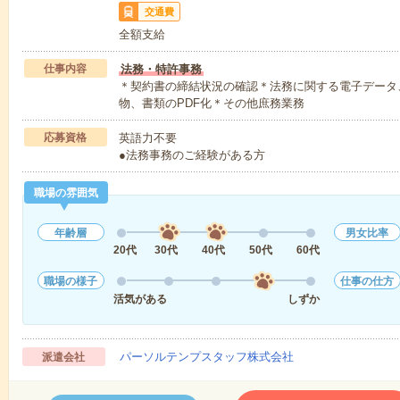
交通費
全額支給
仕事内容
法務・特許事務
＊契約書の締結状況の確認＊法務に関する電子データ
物、書類のPDF化＊その他庶務業務
応募資格
英語力不要
●法務事務のご経験がある方
職場の雰囲気
年齢層
男女比率
20代
30代
40代
50代
60代
職場の様子
仕事の仕方
活気がある
しずか
パーソルテンプスタッフ株式会社
派遣会社