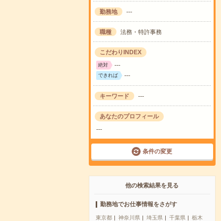
勤務地
---
職種
法務・特許事務
こだわりINDEX
---
絶対
---
できれば
キーワード
---
あなたのプロフィール
---
条件の変更
他の検索結果を見る
勤務地でお仕事情報をさがす
東京都
神奈川県
埼玉県
千葉県
栃木