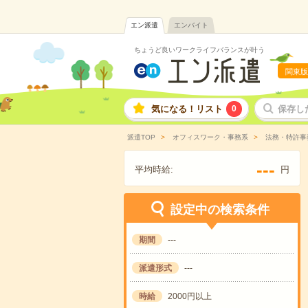
エン派遣
エンバイト
ちょうど良いワークライフバランスが叶う
関東版
気になる！リスト
0
保存し
派遣TOP
オフィスワーク・事務系
法務・特許事
---
平均時給:
円
設定中の検索条件
期間
---
派遣形式
---
時給
2000円以上