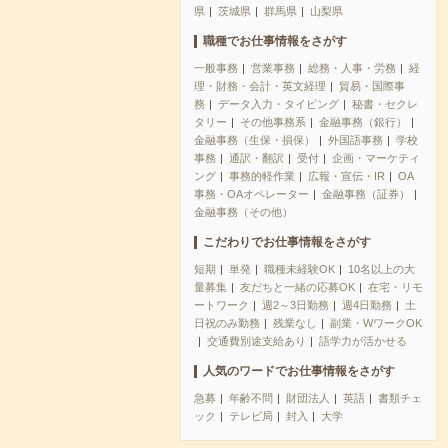
県
茨城県
群馬県
山梨県
職種でお仕事情報をさがす
一般事務
営業事務
総務・人事・労務
経
理・財務・会計・英文経理
貿易・国際事
務
データ入力・タイピング
秘書・セクレ
タリー
その他事務系
金融事務（銀行）
金融事務（生保・損保）
外国語事務
学校
事務
通訳・翻訳
受付
企画・マーケティ
ング
事務的軽作業
広報・宣伝・IR
OA
事務・OAオペレーター
金融事務（証券）
金融事務（その他）
こだわりでお仕事情報をさがす
短期
単発
職種未経験OK
10名以上の大
量募集
友だちと一緒の応募OK
在宅・リモ
ートワーク
週2～3日勤務
週4日勤務
土
日祝のみ勤務
残業なし
副業・WワークOK
交通費別途支給あり
語学力が活かせる
人気のワードでお仕事情報をさがす
急募
年齢不問
財団法人
英語
書類チェ
ック
テレビ局
封入
大学