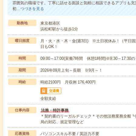
雰囲気の職場です。丁寧に話せる面談と気軽に相談できるアプリも充
初…
つづきを見る
勤務地
東京都港区
浜松町駅から徒歩1分
曜日頻度
月・火・水・木・金(週3日) ※土日祝休み！（平日固
日もOK！
時間
09:00～17:00(実働7時間 休憩1時間)※9:30～17
期間
2026年09月上旬～長期 ※9月～！
時給
時給2100円 月収例 176,400円
交通費
全額支給
仕事内容
法務・特許事務
＊契約書のリーガルチェック＊その他法務業務全般┗
局の対応、規定管理など
応募資格
パソコンスキル不要 / 英語力不要