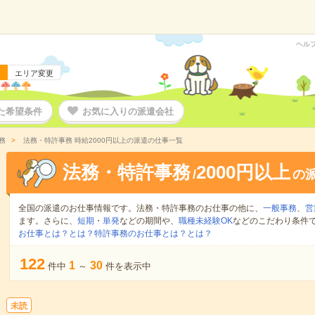
ヘル
エリア変更
た希望条件
お気に入りの派遣会社
務
法務・特許事務 時給2000円以上の派遣の仕事一覧
法務・特許事務
2000円以上
/
の
全国の派遣のお仕事情報です。法務・特許事務のお仕事の他に、
一般事務
、
営
ます。さらに、
短期
・
単発
などの期間や、
職種未経験OK
などのこだわり条件
お仕事とは？とは？
特許事務のお仕事とは？とは？
122
1
30
件中
～
件を表示中
未読