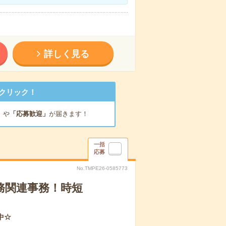
詳しく見る
クリック！
」
や
「応募歓迎」
が届きます！
一括
応募
No.TMPE26-0585773
務関連事務！時短
中☆