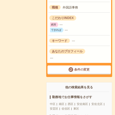
職種
外国語事務
こだわりINDEX
---
絶対
---
できれば
キーワード
---
あなたのプロフィール
---
条件の変更
他の検索結果を見る
勤務地でお仕事情報をさがす
中区
南区
西区
安佐南区
安佐北区
安芸区
佐伯区
東区