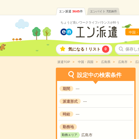
エン派遣
3645
件
エンバイト
7216
件
ちょうど良いワークライフバランスが叶う
中国・
気になる！リスト
0
保存し
派遣TOP
中国・四国
広島県
広島市
広
設定中の検索条件
期間
---
派遣形式
---
時給
---
勤務地
広島市
勤務エリア