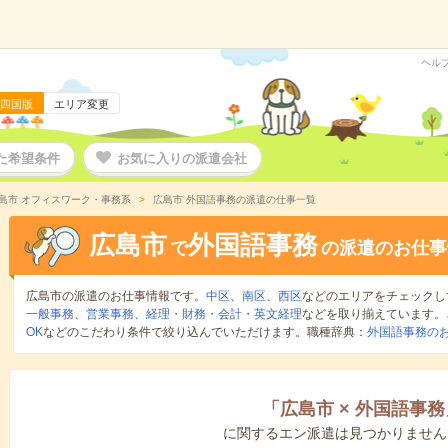
ヘル
四国版
エリア変更
た希望条件
お気に入りの派遣会社
島市 オフィスワーク・事務系
広島市 外国語事務の派遣の仕事一覧
広島市
外国語事務
で
の派遣のお仕事
広島市の派遣のお仕事情報です。
中区
、
南区
、
西区
などのエリアをチェックし
一般事務
、
営業事務
、
経理・財務・会計・英文経理
などを取り揃えています。
OK
などのこだわり条件で絞り込んでいただけます。職種辞典：
外国語事務の
「
広島市
×
外国語事務
に関するエン派遣は見つかりません