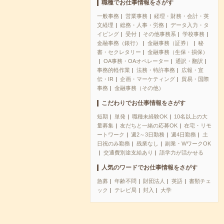
職種でお仕事情報をさがす
一般事務
営業事務
経理・財務・会計・英
文経理
総務・人事・労務
データ入力・タ
イピング
受付
その他事務系
学校事務
金融事務（銀行）
金融事務（証券）
秘
書・セクレタリー
金融事務（生保・損保）
OA事務・OAオペレーター
通訳・翻訳
事務的軽作業
法務・特許事務
広報・宣
伝・IR
企画・マーケティング
貿易・国際
事務
金融事務（その他）
こだわりでお仕事情報をさがす
短期
単発
職種未経験OK
10名以上の大
量募集
友だちと一緒の応募OK
在宅・リモ
ートワーク
週2～3日勤務
週4日勤務
土
日祝のみ勤務
残業なし
副業・WワークOK
交通費別途支給あり
語学力が活かせる
人気のワードでお仕事情報をさがす
急募
年齢不問
財団法人
英語
書類チェ
ック
テレビ局
封入
大学