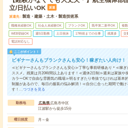
立/日払いOK
派遣
製造・建築・土木・製造技術系
派遣先
職種未経験OK
社会人未経験OK
ブランクOK
既卒第二新卒OK
複数
WEB登録OK
週5日勤務
土日祝休
17時前までの仕事
残業多
交
電話対応なし
ここがポイント！
ビギナーさんもブランクさんも安心！稼ぎたい人向け！
≪ビギナーさんもブランクさんも安心≫丁寧な事前研修あり＊≪稼ぎ
ススメ。残業は月20時間以上あります！≪週休2日制≫週末は家族や
カラーOKで自由な雰囲気の職場≫明るすぎたり奇抜でなければ基本的
制服があるので、毎日の服装の悩み解消！≪自分に合った期間で働け
す！…
つづきを見る
勤務地
広島県
広島市中区
江波駅から徒歩15分
曜日頻度
月～金