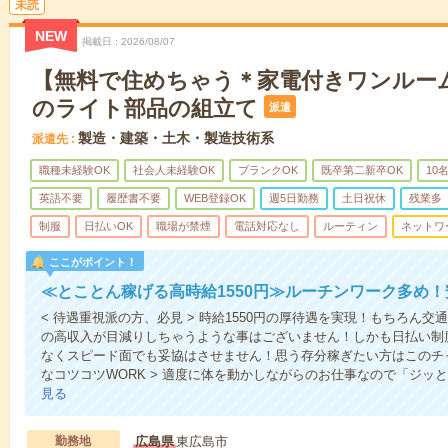
未読
NEW
掲載日
2026/08/07
【無料で住めちゃう＊家電付きワンルー
のライト部品の組立て
派遣
製造・建築・土木・製造技術系
派遣先
職種未経験OK
社会人未経験OK
ブランクOK
既卒第二新卒OK
10
英語不要
履歴書不要
WEB登録OK
週5日勤務
土日祝休
残業多
制服
日払いOK
職場が禁煙
電話対応なし
ルーティン
ネットワ
ここがポイント！
≪とことん稼げる高時給1550円≫ルーチンワーク多め
< 待遇重視派の方、必見 > 時給1550円の厚待遇を実現！もちろん
の高収入が目減りしちゃうような事はございません！しかも日払い制
なくスピード面でも妥協はさせません！思う存分稼ぎたい方はこのチャ
なコツコツWORK > 適度に体を動かしながらのお仕事なので「ジッ
見る
勤務地
広島県
東広島市