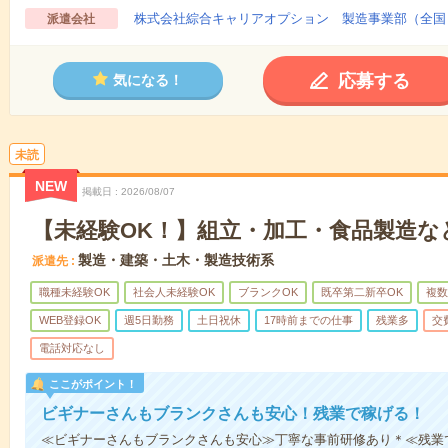
株式会社綜合キャリアオプション 製造事業部（全国
派遣会社
応募する
気になる！
未読
NEW
掲載日
2026/08/07
【未経験OK！】組立・加工・食品製造など
製造・建築・土木・製造技術系
派遣先
職種未経験OK
社会人未経験OK
ブランクOK
既卒第二新卒OK
複数
WEB登録OK
週5日勤務
土日祝休
17時前までの仕事
残業多
交
電話対応なし
ここがポイント！
ビギナーさんもブランクさんも安心！残業で稼げる！
≪ビギナーさんもブランクさんも安心≫丁寧な事前研修あり＊≪残業