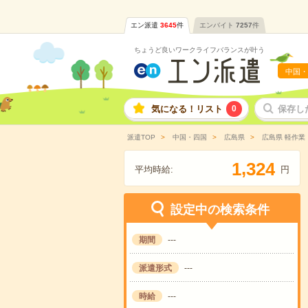
エン派遣
3645
件
エンバイト
7257
件
ちょうど良いワークライフバランスが叶う
中国・
気になる！リスト
0
保存し
派遣TOP
中国・四国
広島県
広島県 軽作業
,
1
3
2
4
平均時給:
円
設定中の検索条件
期間
---
派遣形式
---
時給
---