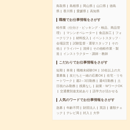
鳥取県
島根県
岡山県
山口県
徳島
県
香川県
愛媛県
高知県
職種でお仕事情報をさがす
軽作業（仕分け・ピッキング・検品、商品管
理）
マシンオペレーター
食品加工
フォ
ークリフト
材料投入
イベントスタッフ・
会場設営
試験監督・選挙スタッフ
その
他
ドライバー
清掃
その他軽作業・製
造
インストラクター・講師・教師
こだわりでお仕事情報をさがす
短期
単発
職種未経験OK
10名以上の大
量募集
友だちと一緒の応募OK
在宅・リモ
ートワーク
週2～3日勤務
週4日勤務
土
日祝のみ勤務
残業なし
副業・WワークOK
交通費別途支給あり
語学力が活かせる
人気のワードでお仕事情報をさがす
急募
年齢不問
財団法人
英語
書類チェ
ック
テレビ局
封入
大学