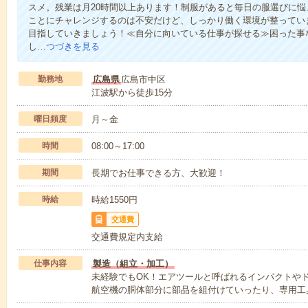
スメ。残業は月20時間以上あります！制服があると毎日の服選びに悩
ことにチャレンジするのは不安だけど、しっかり働く環境が整っていま
目指していきましょう！≪自分に向いている仕事が探せる≫困った事
し…
つづきを見る
勤務地
広島県
広島市中区
江波駅から徒歩15分
曜日頻度
月～金
時間
08:00～17:00
期間
長期でお仕事できる方、大歓迎！
時給
時給1550円
交通費
交通費規定内支給
仕事内容
製造（組立・加工）
未経験でもOK！エアツールと呼ばれるインパクトや
航空機の胴体部分に部品を組付けていったり、専用工