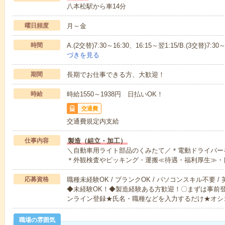
八本松駅から車14分
曜日頻度
月～金
時間
A.(2交替)7:30～16:30、16:15～翌1:15/B.(3交替)7:30
づきを見る
期間
長期でお仕事できる方、大歓迎！
時給
時給1550～1938円 日払いOK！
交通費
交通費規定内支給
仕事内容
製造（組立・加工）
＼自動車用ライト部品のくみたて／＊電動ドライバー
＊外観検査やピッキング・運搬≪待遇・福利厚生≫・
応募資格
職種未経験OK / ブランクOK / パソコンスキル不要 /
◆未経験OK！◆製造経験ある方歓迎！〇まずは事前
ンライン登録★氏名・職種などを入力するだけ★オシ
職場の雰囲気