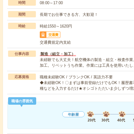
時間
08:00～17:00
期間
長期でお仕事できる方、大歓迎！
時給
時給1550～1620円
交通費
交通費規定内支給
仕事内容
製造（組立・加工）
未経験でも大丈夫！航空機体の製造・組立・検査作業
加工。リベットうち作業。作業には工具を使用いたし
応募資格
職種未経験OK / ブランクOK / 英語力不要
◆未経験OK！〇まずは事前登録だけでもOK！履歴
種などを入力するだけ★オシゴトただいま少しずつ増
職場の雰囲気
年齢層
20代
30代
40代