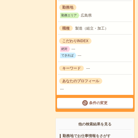
勤務地
広島県
勤務エリア
職種
製造（組立・加工）
こだわりINDEX
---
絶対
---
できれば
キーワード
---
あなたのプロフィール
---
条件の変更
他の検索結果を見る
勤務地でお仕事情報をさがす