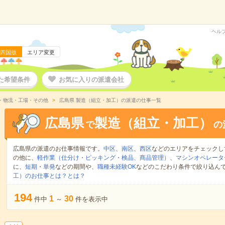
ヘル
四国版
エリア変更
た希望条件
お気に入りの派遣会社
・物流・工場・その他
広島県 製造（組立・加工）の派遣の仕事一覧
広島県
製造（組立・加工）
で
の
広島県の派遣のお仕事情報です。
中区
、
南区
、
西区
などのエリアをチェックし
の他に、
軽作業（仕分け・ピッキング・検品、商品管理）
、
マシンオペレータ
に、
短期
・
単発
などの期間や、
職種未経験OK
などのこだわり条件で絞り込ん
工）のお仕事とは？とは？
194
1
30
件中
～
件を表示中