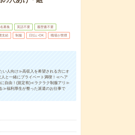
名募集
英語不要
履歴書不要
費支給
制服
日払いOK
職場が禁煙
たい人向け≫高収入を希望される方にオ
友人と一緒にプライベート満喫！≪ヘア
に自由！(規定有)≪ラクラク制服アリ≫
る≫福利厚生が整った派遣のお仕事で