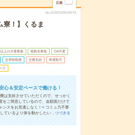
応募
No.SCOC5206169-T4
ム寮！】くるま
名以上の大量募集
複数名募集
OA不要
交替制勤務
交費支給
車通勤可
ーク
！安心＆安定ペースで働ける！
交通費は支給させていただくので、せっかく
度をご用意しているので、金額面だけで
ンスをお見逃しなく！< コミュ力不要
としているより体を動かしたい…
つづきを