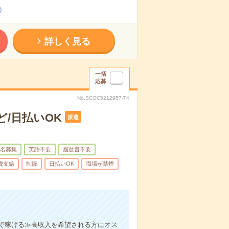
）
詳しく見る
一括
応募
No.SCOC5212957-T4
/日払いOK
派遣
名募集
英語不要
履歴書不要
費支給
制服
日払いOK
職場が禁煙
で稼げる≫高収入を希望される方にオス