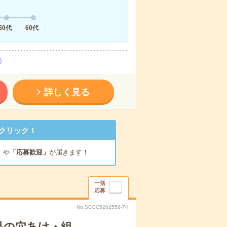
50代
60代
）
詳しく見る
クリック！
」
や
「応募歓迎」
が届きます！
一括
応募
No.SCOC5202558-T4
品の穴あけ・組