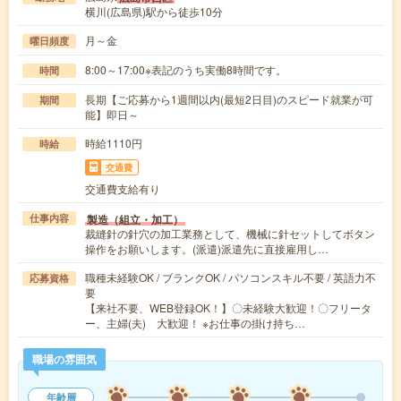
横川(広島県)駅から徒歩10分
月～金
曜日頻度
8:00～17:00※表記のうち実働8時間です。
時間
長期【ご応募から1週間以内(最短2日目)のスピード就業が可
期間
能】即日～
時給1110円
時給
交通費
交通費支給有り
製造（組立・加工）
仕事内容
裁縫針の針穴の加工業務として、機械に針セットしてボタン
操作をお願いします。(派遣)派遣先に直接雇用し…
職種未経験OK / ブランクOK / パソコンスキル不要 / 英語力不
応募資格
要
【来社不要、WEB登録OK！】〇未経験大歓迎！〇フリータ
ー、主婦(夫) 大歓迎！ ※お仕事の掛け持ち…
職場の雰囲気
年齢層