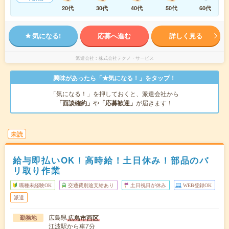
20代
30代
40代
50代
60代
気になる!
応募へ進む
詳しく見る
派遣会社
株式会社テクノ・サービス
興味があったら「★気になる！」をタップ！
「気になる！」を押しておくと、派遣会社から
「面談確約」
や
「応募歓迎」
が届きます！
未読
給与即払いOK！高時給！土日休み！部品のバ
リ取り作業
職種未経験OK
交通費別途支給あり
土日祝日が休み
WEB登録OK
派遣
広島県
広島市西区
勤務地
江波駅から車7分