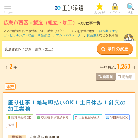
メニュー
気になる!
ログイン
検索
広島市西区
×
製造（組立・加工）
のお仕事一覧
西区の派遣のお仕事情報です。製造（組立・加工）のお仕事の他に、
軽作業（仕分
け・ピッキング・検品、商品管理）
、
マシンオペレーター
、
食品加工
などを取り揃え
ています。さらに、
短期
・
単発
などの期間や、
職種未経験OK
などのこだわり条件で絞
り込んでいただけます。職種辞典：
製造（組立・加工）のお仕事とは？とは？
条件の変更
広島市西区 / 製造（組立・加工）
2
1,250
全
件
平均時給:
円
時給順
新着順
未読
座り仕事！給与即払いOK！土日休み！針穴の
加工業務
職種未経験OK
交通費別途支給あり
土日祝日が休み
WEB登録OK
派遣
広島県
広島市西区
勤務地