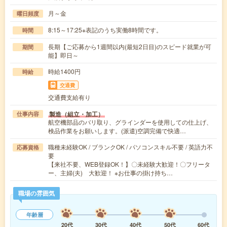
月～金
曜日頻度
8:15～17:25※表記のうち実働8時間です。
時間
長期【ご応募から1週間以内(最短2日目)のスピード就業が可
期間
能】即日～
時給1400円
時給
交通費
交通費支給有り
製造（組立・加工）
仕事内容
航空機部品のバリ取り、グラインダーを使用しての仕上げ、
検品作業をお願いします。(派遣)空調完備で快適…
職種未経験OK / ブランクOK / パソコンスキル不要 / 英語力不
応募資格
要
【来社不要、WEB登録OK！】〇未経験大歓迎！〇フリータ
ー、主婦(夫) 大歓迎！ ※お仕事の掛け持ち…
職場の雰囲気
年齢層
20代
30代
40代
50代
60代