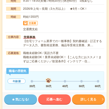
9:30～18:00(実働:7時間30分) (休憩60分) ※残業なし
時間
2026/9/上旬～長期（3カ月以上） ★9月～OK！
期間
時給1350円
時給
交通費
交通費支給
営業事務
仕事内容
【住宅リフォーム業界での一般事務】契約書確認・訂正する
データ入力、書類発送業務、備品等受発注業務、来…
職種未経験OK / 英語力不要
応募資格
職種未経験OK！業界未経験OK！【こんな方におススメ！ま
ずはご応募ください／歓迎条件】インテリア・住…
職場の雰囲気
年齢層
20代
30代
40代
50代
60代
気になる!
応募へ進む
詳しく見る