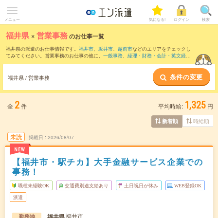
メニュー
気になる!
ログイン
検索
福井県
×
営業事務
のお仕事一覧
福井県の派遣のお仕事情報です。
福井市
、
坂井市
、
越前市
などのエリアをチェックし
てみてください。営業事務のお仕事の他に、
一般事務
、
経理・財務・会計・英文経理
、
総務・人事・労務
などを取り揃えています。さらに、
短期
・
単発
などの期間や、
職
種未経験OK
などのこだわり条件で絞り込んでいただけます。職種辞典：
営業事務のお
条件の変更
仕事とは？とは？
福井県 / 営業事務
2
1,325
全
件
平均時給:
円
時給順
新着順
未読
掲載日
2026/08/07
NEW
【福井市・駅チカ】大手金融サービス企業での
事務！
職種未経験OK
交通費別途支給あり
土日祝日が休み
WEB登録OK
派遣
福井市
福井県
勤務地