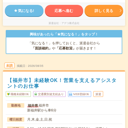
気になる!
応募へ進む
詳しく見る
派遣会社
アデコ株式会社
興味があったら「★気になる！」をタップ！
「気になる！」を押しておくと、派遣会社から
「面談確約」
や
「応募歓迎」
が届きます！
未読
掲載日
2026/08/05
【福井市】未経験OK！営業を支えるアシスタ
ントのお仕事
職種未経験OK
交通費別途支給あり
WEB登録OK
派遣
福井市
福井県
勤務地
新福井駅から車6分
月,木,金,土,日,祝
曜日頻度