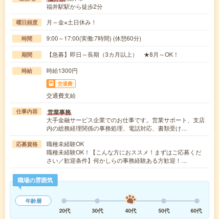
福井駅駅から徒歩2分
月～金※土日休み！
曜日頻度
9:00～17:00(実働:7時間) (休憩60分)
時間
【急募】即日～長期（3カ月以上） ★8月～OK！
期間
時給1300円
時給
交通費
交通費支給
営業事務
仕事内容
大手金融サービス企業でのお仕事です。営業サポート、支店
内の総務経理関係の事務処理、電話対応、書類受け…
職種未経験OK
応募資格
職種未経験OK！【こんな方におススメ！まずはご応募くだ
さい／歓迎条件】何かしらの事務経験ある方歓迎！…
職場の雰囲気
年齢層
20代
30代
40代
50代
60代