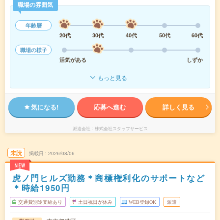
職場の雰囲気
年齢層
20代
30代
40代
50代
60代
職場の様子
活気がある
しずか
もっと見る
気になる!
応募へ進む
詳しく見る
派遣会社
株式会社スタッフサービス
未読
掲載日
2026/08/06
NEW
虎ノ門ヒルズ勤務＊商標権利化のサポートなど
＊時給1950円
交通費別途支給あり
土日祝日が休み
WEB登録OK
派遣