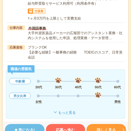
給与即受取りサービス利用可（利用条件有）
交通費
1ヶ月3万円を上限として実費支給
外国語事務
仕事内容
大手外資医薬品メーカーの広報部でのアシスタント業務・社
内システムを使用した申請、処理業務・データ管理…
ブランクOK
応募資格
【必要な経験】一般事務の経験 TOEICのスコア、日常英
会話
職場の雰囲気
年齢層
20代
30代
40代
50代
60代
男女比率
女性
男性
もっと見る
気になる!
応募へ進む
詳しく見る