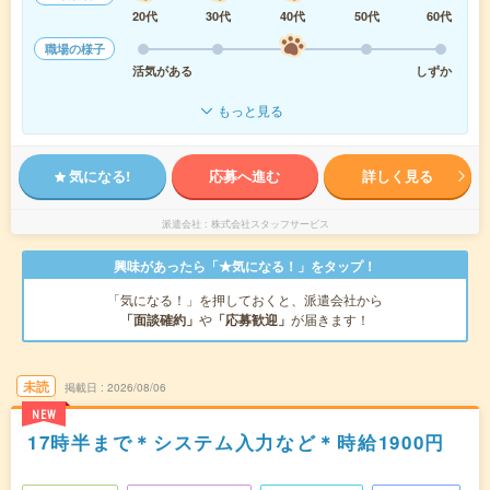
20代
30代
40代
50代
60代
職場の様子
活気がある
しずか
もっと見る
気になる!
応募へ進む
詳しく見る
派遣会社
株式会社スタッフサービス
興味があったら「★気になる！」をタップ！
「気になる！」を押しておくと、派遣会社から
「面談確約」
や
「応募歓迎」
が届きます！
未読
掲載日
2026/08/06
NEW
17時半まで＊システム入力など＊時給1900円