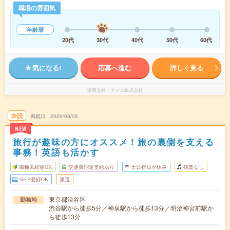
職場の雰囲気
年齢層
20代
30代
40代
50代
60代
気になる!
応募へ進む
詳しく見る
派遣会社
アデコ株式会社
未読
掲載日
2026/08/06
NEW
旅行が趣味の方にオススメ！旅の裏側を支える
事務！英語も活かす
職種未経験OK
交通費別途支給あり
土日祝日が休み
残業なし
WEB登録OK
派遣
東京都渋谷区
勤務地
渋谷駅から徒歩5分／神泉駅から徒歩13分／明治神宮前駅か
ら徒歩13分