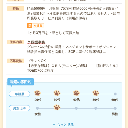
時給5000円 月収例 75万円 時給5000円×実働7h×週5日×4
時給
週+残業10h ※月収例を保証するものではありません。※給与
即受取りサービス利用可（利用条件有）
交通費
1ヶ月3万円を上限として実費支給
外国語事務
仕事内容
グローバル治験の運営・マネジメントサポートポジション・
試験担当責任者と協働し、SOPに基づく臨床試験…
ブランクOK
応募資格
【必要な経験】ＣＲＡ(モニター)の経験 【歓迎/スキル】
TOEIC700点程度
職場の雰囲気
年齢層
20代
30代
40代
50代
60代
男女比率
女性
男性
もっと見る