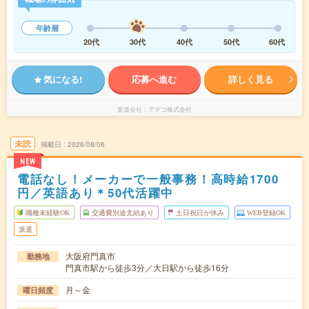
年齢層
20代
30代
40代
50代
60代
気になる!
応募へ進む
詳しく見る
派遣会社
アデコ株式会社
未読
掲載日
2026/08/06
NEW
電話なし！メーカーで一般事務！高時給1700
円／英語あり＊50代活躍中
職種未経験OK
交通費別途支給あり
土日祝日が休み
WEB登録OK
派遣
大阪府門真市
勤務地
門真市駅から徒歩3分／大日駅から徒歩16分
月～金
曜日頻度