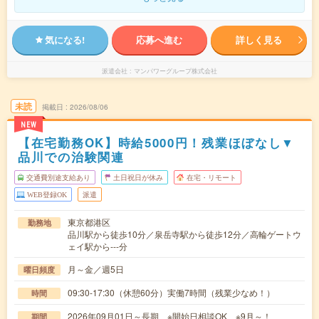
気になる!
応募へ進む
詳しく見る
派遣会社
マンパワーグループ株式会社
未読
掲載日
2026/08/06
NEW
【在宅勤務OK】時給5000円！残業ほぼなし▼
品川での治験関連
交通費別途支給あり
土日祝日が休み
在宅・リモート
WEB登録OK
派遣
東京都港区
勤務地
品川駅から徒歩10分／泉岳寺駅から徒歩12分／高輪ゲートウ
ェイ駅から---分
月～金／週5日
曜日頻度
09:30-17:30（休憩60分）実働7時間（残業少なめ！）
時間
2026年09月01日～長期 ※開始日相談OK ※9月～！
期間