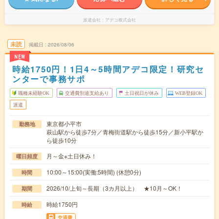
派遣会社
アデコ株式会社
未読
掲載日
2026/08/06
NEW
時給1750円！1日4～5時間アデコ限定！研究セ
ンターで事務サポ
職種未経験OK
交通費別途支給あり
土日祝日が休み
WEB登録OK
派遣
東京都小平市
勤務地
萩山駅から徒歩7分／青梅街道駅から徒歩15分／新小平駅か
ら徒歩10分
月～金※土日休み！
曜日頻度
10:00～15:00(実働:5時間) (休憩0分)
時間
2026/10/上旬～長期（3カ月以上） ★10月～OK！
期間
時給1750円
時給
交通費