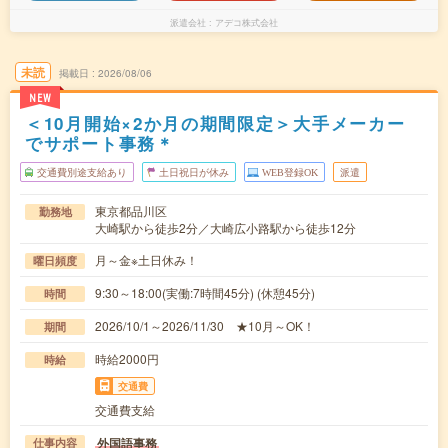
派遣会社
アデコ株式会社
未読
掲載日
2026/08/06
NEW
＜10月開始×2か月の期間限定＞大手メーカー
でサポート事務＊
交通費別途支給あり
土日祝日が休み
WEB登録OK
派遣
東京都品川区
勤務地
大崎駅から徒歩2分／大崎広小路駅から徒歩12分
月～金※土日休み！
曜日頻度
9:30～18:00(実働:7時間45分) (休憩45分)
時間
2026/10/1～2026/11/30 ★10月～OK！
期間
時給2000円
時給
交通費
交通費支給
外国語事務
仕事内容