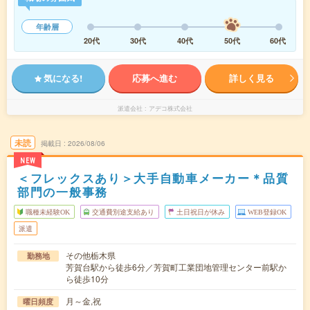
年齢層
20代
30代
40代
50代
60代
気になる!
応募へ進む
詳しく見る
派遣会社
アデコ株式会社
未読
掲載日
2026/08/06
NEW
＜フレックスあり＞大手自動車メーカー＊品質
部門の一般事務
職種未経験OK
交通費別途支給あり
土日祝日が休み
WEB登録OK
派遣
その他栃木県
勤務地
芳賀台駅から徒歩6分／芳賀町工業団地管理センター前駅か
ら徒歩10分
月～金,祝
曜日頻度