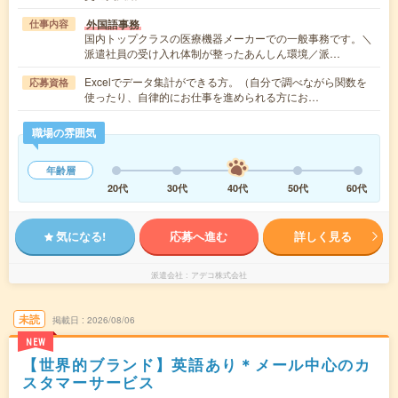
外国語事務
仕事内容
国内トップクラスの医療機器メーカーでの一般事務です。＼
派遣社員の受け入れ体制が整ったあんしん環境／派…
Excelでデータ集計ができる方。（自分で調べながら関数を
応募資格
使ったり、自律的にお仕事を進められる方にお…
職場の雰囲気
年齢層
20代
30代
40代
50代
60代
気になる!
応募へ進む
詳しく見る
派遣会社
アデコ株式会社
未読
掲載日
2026/08/06
NEW
【世界的ブランド】英語あり＊メール中心のカ
スタマーサービス