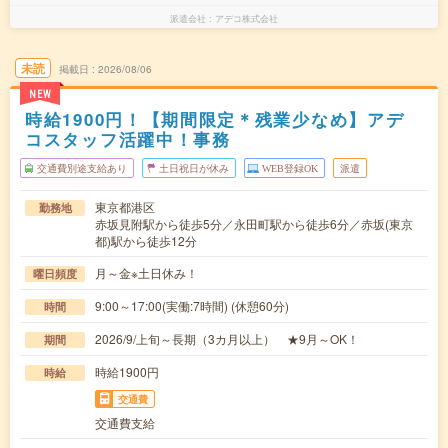
派遣会社
アデコ株式会社
未読
掲載日
2026/08/06
NEW
時給1900円！【期間限定＊残業少なめ】アデ
コスタッフ活躍中！事務
交通費別途支給あり
土日祝日が休み
WEB登録OK
派遣
東京都港区
勤務地
赤坂見附駅から徒歩5分／永田町駅から徒歩6分／赤坂(東京
都)駅から徒歩12分
月～金※土日休み！
曜日頻度
9:00～17:00(実働:7時間) (休憩60分)
時間
2026/9/上旬～長期（3カ月以上） ★9月～OK！
期間
時給1900円
時給
交通費
交通費支給