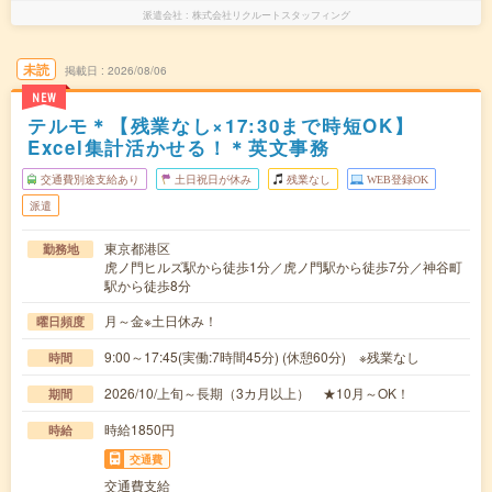
派遣会社
株式会社リクルートスタッフィング
未読
掲載日
2026/08/06
NEW
テルモ＊【残業なし×17:30まで時短OK】
Excel集計活かせる！＊英文事務
交通費別途支給あり
土日祝日が休み
残業なし
WEB登録OK
派遣
東京都港区
勤務地
虎ノ門ヒルズ駅から徒歩1分／虎ノ門駅から徒歩7分／神谷町
駅から徒歩8分
月～金※土日休み！
曜日頻度
9:00～17:45(実働:7時間45分) (休憩60分) ※残業なし
時間
2026/10/上旬～長期（3カ月以上） ★10月～OK！
期間
時給1850円
時給
交通費
交通費支給