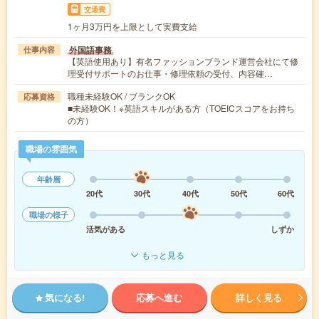
交通費
1ヶ月3万円を上限として実費支給
外国語事務
仕事内容
【英語使用あり】有名ファッションブランド運営会社にて修
理受付サポートのお仕事・修理依頼の受付、内容確…
職種未経験OK / ブランクOK
応募資格
■未経験OK！※英語スキルがある方（TOEICスコアをお持ち
の方）
職場の雰囲気
年齢層
20代
30代
40代
50代
60代
職場の様子
活気がある
しずか
もっと見る
気になる!
応募へ進む
詳しく見る