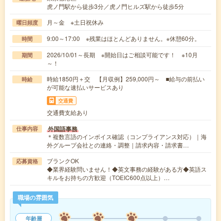
虎ノ門駅から徒歩3分／虎ノ門ヒルズ駅から徒歩5分
月～金 ※土日祝休み
曜日頻度
9:00～17:00 ※残業はほとんどありません。※休憩60分。
時間
2026/10/01～長期 ※開始日はご相談可能です！ ※10月
期間
～！
時給1850円＋交 【月収例】259,000円～ ■給与の前払い
時給
が可能な速払いサービスあり
交通費
交通費支給あり
外国語事務
仕事内容
＊複数言語のインボイス確認（コンプライアンス対応）｜海
外グループ会社との連絡・調整｜請求内容・請求書…
ブランクOK
応募資格
◆業界経験問いません！◆英文事務の経験がある方◆英語ス
キルをお持ちの方歓迎（TOEIC600点以上）…
職場の雰囲気
年齢層