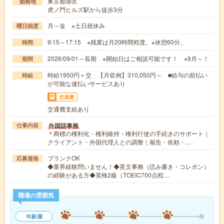
東京都港区
勤務地
虎ノ門ヒルズ駅から徒歩3分
月～金 ※土日祝休み
曜日頻度
9:15～17:15 ※残業は月20時間程度。※休憩60分。
時間
2026/09/01～長期 ※開始日はご相談可能です！ ※9月～！
期間
時給1950円＋交 【月収例】310,050円～ ■給与の前払い
時給
が可能な速払いサービスあり
交通費
交通費支給あり
外国語事務
仕事内容
＊商標の権利化・権利維持・権利行使の手続きのサポート｜
クライアント・外国代理人との調整｜報告・依頼・…
ブランクOK
応募資格
◆業界経験問いません！◆英文事務（読み書き・コレポン）
の経験がある方◆英検2級（TOEIC700点程…
職場の雰囲気
年齢層