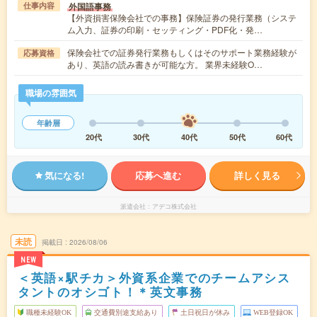
外国語事務
仕事内容
【外資損害保険会社での事務】保険証券の発行業務（システ
ム入力、証券の印刷・セッティング・PDF化・発…
保険会社での証券発行業務もしくはそのサポート業務経験が
応募資格
あり、英語の読み書きが可能な方。 業界未経験O…
職場の雰囲気
年齢層
20代
30代
40代
50代
60代
気になる!
応募へ進む
詳しく見る
派遣会社
アデコ株式会社
未読
掲載日
2026/08/06
NEW
＜英語×駅チカ＞外資系企業でのチームアシス
タントのオシゴト！＊英文事務
職種未経験OK
交通費別途支給あり
土日祝日が休み
WEB登録OK