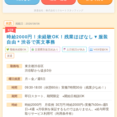
派遣会社
株式会社リクルートスタッフィング
未読
掲載日
2026/08/06
NEW
時給2000円！未経験OK！残業ほぼなし▼服装
自由＊渋谷で英文事務
職種未経験OK
交通費別途支給あり
土日祝日が休み
WEB登録OK
派遣
東京都渋谷区
勤務地
渋谷駅から徒歩3分
月～金／週5日
曜日頻度
09:30-18:00（休憩60分）実働7時間30分（残業少なめ！）
時間
即日スタート、期間限定 ※開始日相談OK
期間
時給2000円 月収例 30万円 時給2000円×実働7h30m×週5
時給
日×4週 ※月収例を保証するものではありません。※給与即受
取りサービス利用可（利用条件有）