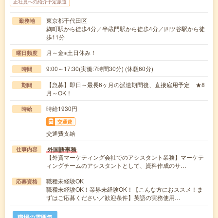
正社員への紹介予定派遣
東京都千代田区
勤務地
麹町駅から徒歩4分／半蔵門駅から徒歩4分／四ツ谷駅から徒
歩11分
月～金※土日休み！
曜日頻度
9:00～17:30(実働:7時間30分) (休憩60分)
時間
【急募】即日～最長6ヶ月の派遣期間後、直接雇用予定 ★8
期間
月～OK！
時給1930円
時給
交通費
交通費支給
外国語事務
仕事内容
【外資マーケティング会社でのアシスタント業務】マーケテ
ィングチームのアシスタントとして、資料作成のサ…
職種未経験OK
応募資格
職種未経験OK！業界未経験OK！【こんな方におススメ！ま
ずはご応募ください／歓迎条件】英語の実務使用…
職場の雰囲気