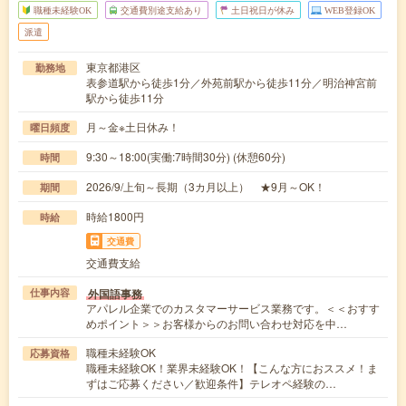
職種未経験OK
交通費別途支給あり
土日祝日が休み
WEB登録OK
派遣
東京都港区
勤務地
表参道駅から徒歩1分／外苑前駅から徒歩11分／明治神宮前
駅から徒歩11分
月～金※土日休み！
曜日頻度
9:30～18:00(実働:7時間30分) (休憩60分)
時間
2026/9/上旬～長期（3カ月以上） ★9月～OK！
期間
時給1800円
時給
交通費
交通費支給
外国語事務
仕事内容
アパレル企業でのカスタマーサービス業務です。＜＜おすす
めポイント＞＞お客様からのお問い合わせ対応を中…
職種未経験OK
応募資格
職種未経験OK！業界未経験OK！【こんな方におススメ！ま
ずはご応募ください／歓迎条件】テレオペ経験の…