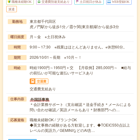
職種未経験OK
交通費別途支給あり
土日祝日が休み
WEB登録OK
派遣
東京都千代田区
勤務地
虎ノ門駅から徒歩1分／霞ケ関(東京都)駅から徒歩3分
月～金 ※土日祝休み
曜日頻度
9:00～17:30 ※残業はほとんどありません。※休憩60分。
時間
2026/10/01～長期 ※10月～！
期間
時給1900円～1950円＋交 【月収例】285,000円～ ■給与
時給
の前払いが可能な速払いサービスあり
交通費
交通費支給あり
外国語事務
仕事内容
＊会計業務サポート（支出確認＊送金手続き＊メールによる
問い合わせ確認／英語メールもあり＊財務部門への…
職種未経験OK / ブランクOK
応募資格
◆英文事務の経験がある方歓迎します。◆TOEIC550点以上
レベルの英語力／GEMINIなどのAI含…