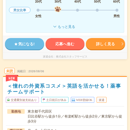
20代
30代
40代
50代
60代
男女比率
女性
男性
もっと見る
気になる!
応募へ進む
詳しく見る
派遣会社
株式会社スタッフサービス
未読
掲載日
2026/08/06
NEW
＜憧れの外資系コスメ＞英語を活かせる！薬事
チームサポート
交通費別途支給あり
土日祝日が休み
WEB登録OK
派遣
東京都千代田区
勤務地
日比谷駅から徒歩1分／有楽町駅から徒歩2分／東京駅から徒
歩3分