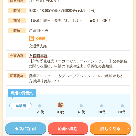
月～金※土日休み！
曜日頻度
9:30～18:00(実働:7時間30分) (休憩60分)
時間
【急募】即日～長期（3カ月以上） ★8月～OK！
期間
時給1900円
時給
交通費
交通費支給
外国語事務
仕事内容
【外資系化粧品メーカーでのチームアシスタント】薬事業務
に関わる届出、申請の作成や提出、承認後の書類整…
営業アシスタントやグループアシスタントのご経験がある
応募資格
方 業界未経験OK！
職場の雰囲気
年齢層
20代
30代
40代
50代
60代
気になる!
応募へ進む
詳しく見る