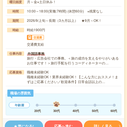
月～金※土日休み！
曜日頻度
10:00～18:00(実働:7時間) (休憩60分) ※残業なし
時間
2026/9/上旬～長期（3カ月以上） ★9月～OK！
期間
時給1900円
時給
交通費
交通費支給
外国語事務
仕事内容
旅行・広告会社での事務。＜旅の成功を支えるやりがいある
お仕事です！＞旅行手配を行うコーディネーターの…
職種未経験OK
応募資格
職種未経験OK！業界未経験OK！【こんな方におススメ！ま
ずはご応募ください／歓迎条件】日常会話以上の…
職場の雰囲気
年齢層
20代
30代
40代
50代
60代
気になる!
応募へ進む
詳しく見る