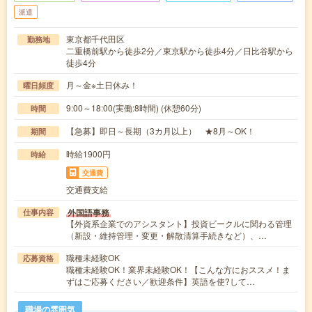
派遣
東京都千代田区
勤務地
二重橋前駅から徒歩2分／東京駅から徒歩4分／日比谷駅から
徒歩4分
月～金※土日休み！
曜日頻度
9:00～18:00(実働:8時間) (休憩60分)
時間
【急募】即日～長期（3カ月以上） ★8月～OK！
期間
時給1900円
時給
交通費
交通費支給
外国語事務
仕事内容
【外資系企業でのアシスタント】投資ビークルに関わる管理
（新設・維持管理・変更・解散清算手続きなど）、…
職種未経験OK
応募資格
職種未経験OK！業界未経験OK！【こんな方におススメ！ま
ずはご応募ください／歓迎条件】英語を使?して…
職場の雰囲気