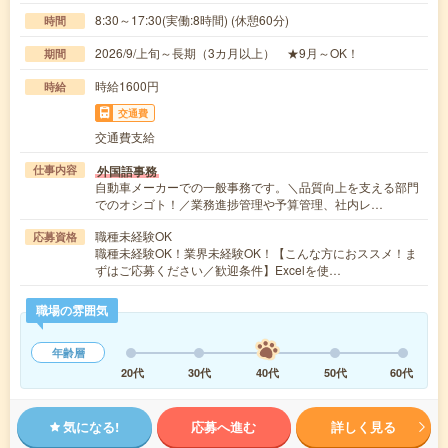
8:30～17:30(実働:8時間) (休憩60分)
時間
2026/9/上旬～長期（3カ月以上） ★9月～OK！
期間
時給1600円
時給
交通費
交通費支給
外国語事務
仕事内容
自動車メーカーでの一般事務です。＼品質向上を支える部門
でのオシゴト！／業務進捗管理や予算管理、社内レ…
職種未経験OK
応募資格
職種未経験OK！業界未経験OK！【こんな方におススメ！ま
ずはご応募ください／歓迎条件】Excelを使…
職場の雰囲気
年齢層
20代
30代
40代
50代
60代
気になる!
応募へ進む
詳しく見る