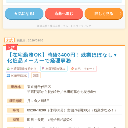
気になる!
応募へ進む
詳しく見る
派遣会社
株式会社リクルートスタッフィング
未読
掲載日
2026/08/06
NEW
【在宅勤務OK】時給3400円！残業ほぼなし▼
化粧品メーカーで経理事務
交通費別途支給あり
土日祝日が休み
在宅・リモート
WEB登録OK
派遣
東京都千代田区
勤務地
半蔵門駅から徒歩2分／永田町駅から徒歩6分
月～金／週5日
曜日頻度
09:30-18:00（休憩60分）実働7時間30分（残業少なめ！）
時間
即日～長期 ※開始日相談OK
期間