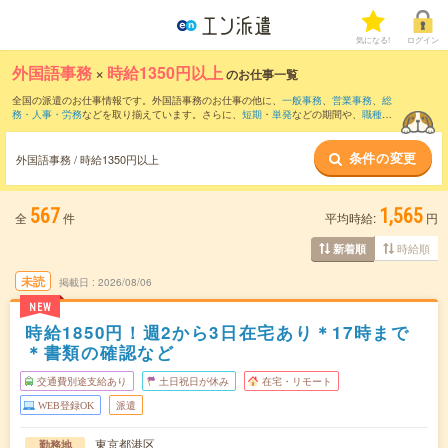
気になる!
ログイン
外国語事務
×
時給1350円以上
のお仕事一覧
全国の派遣のお仕事情報です。外国語事務のお仕事の他に、
一般事務
、
営業事務
、
総
務・人事・労務
などを取り揃えています。さらに、
短期
・
単発
などの期間や、
職種未
経験OK
などのこだわり条件で絞り込んでいただけます。職種辞典：
外国語事務のお仕
事とは？とは？
条件の変更
外国語事務 / 時給1350円以上
567
1,565
全
件
平均時給:
円
時給順
新着順
未読
掲載日
2026/08/06
NEW
時給1850円！週2から3日在宅あり＊17時まで
＊書類の確認など
交通費別途支給あり
土日祝日が休み
在宅・リモート
WEB登録OK
派遣
東京都港区
勤務地