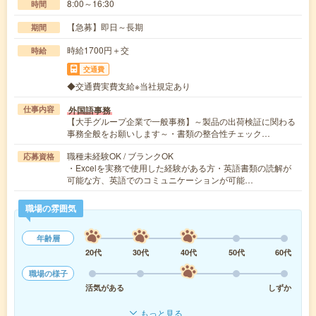
8:00～16:30
時間
【急募】即日～長期
期間
時給1700円＋交
時給
交通費
◆交通費実費支給※当社規定あり
外国語事務
仕事内容
【大手グループ企業で一般事務】～製品の出荷検証に関わる
事務全般をお願いします～・書類の整合性チェック…
職種未経験OK / ブランクOK
応募資格
・Excelを実務で使用した経験がある方・英語書類の読解が
可能な方、英語でのコミュニケーションが可能…
職場の雰囲気
年齢層
20代
30代
40代
50代
60代
職場の様子
活気がある
しずか
もっと見る