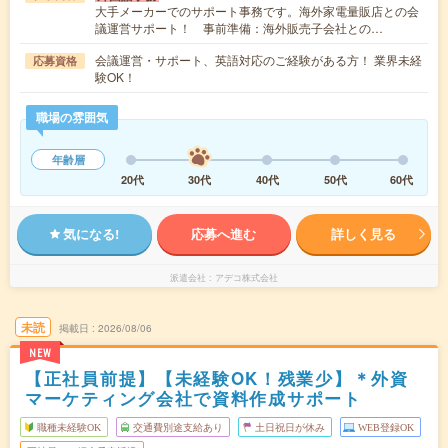
大手メーカーでのサポート事務です。海外家電量販店との会
議運営サポート！ 事前準備：海外販売子会社との…
会議運営・サポート、英語対応のご経験がある方！ 業界未経
応募資格
験OK！
職場の雰囲気
年齢層
20代
30代
40代
50代
60代
気になる!
応募へ進む
詳しく見る
派遣会社
アデコ株式会社
未読
掲載日
2026/08/06
NEW
【正社員前提】【未経験OK！残業少】＊外資
マーケティング会社で資料作成サポート
職種未経験OK
交通費別途支給あり
土日祝日が休み
WEB登録OK