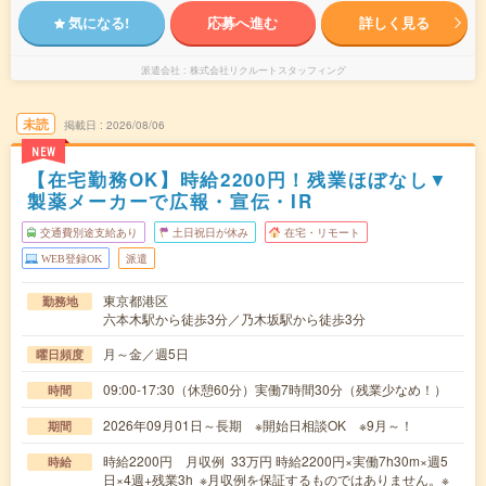
気になる!
応募へ進む
詳しく見る
派遣会社
株式会社リクルートスタッフィング
未読
掲載日
2026/08/06
NEW
【在宅勤務OK】時給2200円！残業ほぼなし▼
製薬メーカーで広報・宣伝・IR
交通費別途支給あり
土日祝日が休み
在宅・リモート
WEB登録OK
派遣
東京都港区
勤務地
六本木駅から徒歩3分／乃木坂駅から徒歩3分
月～金／週5日
曜日頻度
09:00-17:30（休憩60分）実働7時間30分（残業少なめ！）
時間
2026年09月01日～長期 ※開始日相談OK ※9月～！
期間
時給2200円 月収例 33万円 時給2200円×実働7h30m×週5
時給
日×4週+残業3h ※月収例を保証するものではありません。※