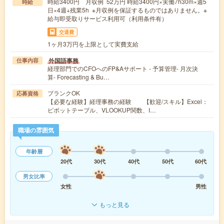
時給3400円 月収例 52万円 時給3400円×実働7h30m×週5
時給
日×4週+残業5h ※月収例を保証するものではありません。※
給与即受取りサービス利用可（利用条件有）
交通費
1ヶ月3万円を上限として実費支給
外国語事務
仕事内容
経理部門でのCFOへのFP&Aサポート - 予算管理- 月次決
算- Forecasting & Bu…
ブランクOK
応募資格
【必要な経験】経理事務の経験 【歓迎/スキル】Excel：
ピボットテーブル、VLOOKUP関数、I…
職場の雰囲気
年齢層
20代
30代
40代
50代
60代
男女比率
女性
男性
もっと見る