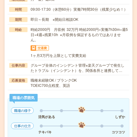
09:00-17:30（休憩60分）実働7時間30分（残業少なめ！）
時間
即日～長期 ※開始日相談OK
期間
時給2000円 月収例 32万円 時給2000円×実働7h30m×週5
時給
日×4週+残業10h ※月収例を保証するものではありませ
ん。
交通費
1ヶ月3万円を上限として実費支給
グループ全体のインシデント管理※楽天グループで発生し
仕事内容
たトラブル（インシデント）を、関係各所と連携して…
職種未経験OK / ブランクOK
応募資格
TOEIC700点程度、英語
職場の雰囲気
職場の様子
活気がある
しずか
仕事の仕方
テキパキ
コツコツ