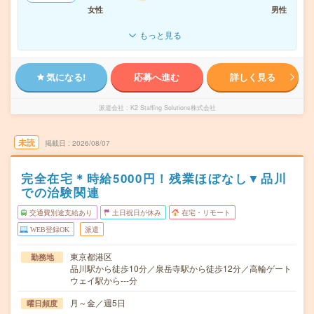
女性
男性
もっと見る
気になる!
応募へ進む
詳しく見る
派遣会社
K2 Staffing Solutions株式会社
未読
掲載日
2026/08/07
完全在宅＊時給5000円！残業ほぼなし▼品川
での治験関連
交通費別途支給あり
土日祝日が休み
在宅・リモート
WEB登録OK
派遣
東京都港区
勤務地
品川駅から徒歩10分／泉岳寺駅から徒歩12分／高輪ゲート
ウェイ駅から---分
月～金／週5日
曜日頻度