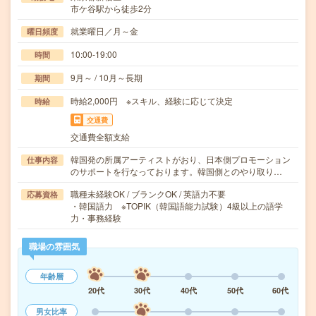
市ケ谷駅から徒歩2分
就業曜日／月～金
曜日頻度
10:00-19:00
時間
9月～ / 10月～長期
期間
時給2,000円 ※スキル、経験に応じて決定
時給
交通費
交通費全額支給
韓国発の所属アーティストがおり、日本側プロモーション
仕事内容
のサポートを行なっております。韓国側とのやり取り…
職種未経験OK / ブランクOK / 英語力不要
応募資格
・韓国語力 ※TOPIK（韓国語能力試験）4級以上の語学
力・事務経験
職場の雰囲気
年齢層
20代
30代
40代
50代
60代
男女比率