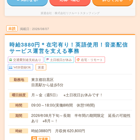
派遣会社
株式会社リクルートスタッフィング
未読
掲載日
2026/08/07
時給3880円＊在宅有り！英語使用！音楽配信
サービス運営を支える事務
交通費別途支給あり
土日祝日が休み
在宅・リモート
WEB登録OK
派遣
東京都目黒区
勤務地
目黒駅から徒歩5分
月～金（週5日） ※土日祝日お休みです！
曜日頻度
09:00～18:00(実働8時間 休憩1時間)
時間
2026年08月下旬～長期 半年間の期間限定 延長の可能性
期間
あり ※8月～！
時給3880円 月収例 620,800円
時給
交通費