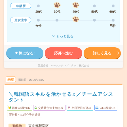
年齢層
20代
30代
40代
50代
60代
男女比率
女性
男性
もっと見る
気になる!
応募へ進む
詳しく見る
派遣会社
パーソルテンプスタッフ株式会社
未読
掲載日
2026/08/07
＼韓国語スキルを活かせる♫／チームアシス
タント
職種未経験OK
交通費別途支給あり
土日祝日が休み
WEB登録OK
正社員への紹介予定派遣
東京都新宿区
勤務地