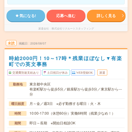
気になる!
応募へ進む
詳しく見る
派遣会社
株式会社リクルートスタッフィング
未読
掲載日
2026/08/07
時給2000円！10～17時＊残業ほぼなし▼有楽
町での英文事務
交通費別途支給あり
土日祝日が休み
WEB登録OK
派遣
東京都中央区
勤務地
有楽町駅から徒歩5分／銀座駅から徒歩3分／東京駅から---
分
月～金／週3日 ※必ず勤務する曜日：火・木
曜日頻度
10:00-17:00（休憩60分）実働6時間（残業少なめ！）
時間
即日～長期 ※開始日相談OK
期間