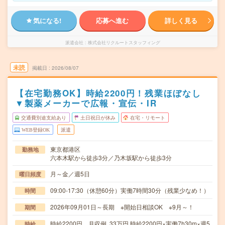
気になる!
応募へ進む
詳しく見る
派遣会社
株式会社リクルートスタッフィング
未読
掲載日
2026/08/07
【在宅勤務OK】時給2200円！残業ほぼなし
▼製薬メーカーで広報・宣伝・IR
交通費別途支給あり
土日祝日が休み
在宅・リモート
WEB登録OK
派遣
東京都港区
勤務地
六本木駅から徒歩3分／乃木坂駅から徒歩3分
月～金／週5日
曜日頻度
09:00-17:30（休憩60分）実働7時間30分（残業少なめ！）
時間
2026年09月01日～長期 ※開始日相談OK ※9月～！
期間
時給2200円 月収例 33万円 時給2200円×実働7h30m×週5
時給