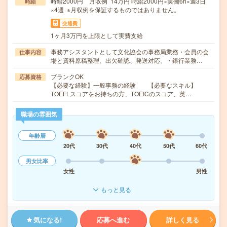
時給2000円 月収例 14万円 時給2000円×実働6h×週3日
時給
×4週 ※月収例を保証するものではありません。
交通費
1ヶ月3万円を上限として実費支給
事務アシスタントとして文化協会の事務局業務・会員の会
仕事内容
場と資料原稿整理、出欠確認、発送対応、・銀行業務…
ブランクOK
応募資格
【必要な経験】一般事務の経験 【必要なスキル】
TOEFLスコアをお持ちの方、TOEICのスコア、英…
職場の雰囲気
年齢層
20代
30代
40代
50代
60代
男女比率
女性
男性
もっと見る
気になる!
応募へ進む
詳しく見る