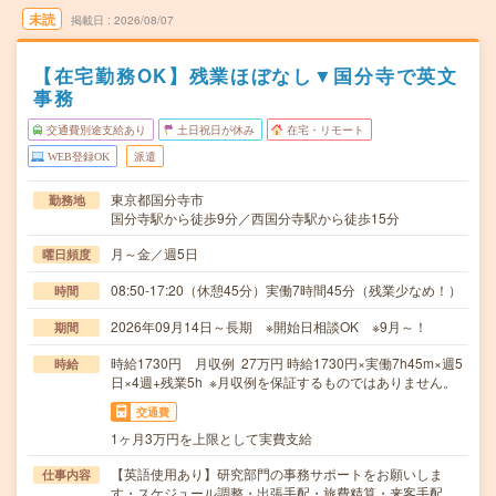
未読
掲載日
2026/08/07
【在宅勤務OK】残業ほぼなし▼国分寺で英文
事務
交通費別途支給あり
土日祝日が休み
在宅・リモート
WEB登録OK
派遣
東京都国分寺市
勤務地
国分寺駅から徒歩9分／西国分寺駅から徒歩15分
月～金／週5日
曜日頻度
08:50-17:20（休憩45分）実働7時間45分（残業少なめ！）
時間
2026年09月14日～長期 ※開始日相談OK ※9月～！
期間
時給1730円 月収例 27万円 時給1730円×実働7h45m×週5
時給
日×4週+残業5h ※月収例を保証するものではありません。
交通費
1ヶ月3万円を上限として実費支給
【英語使用あり】研究部門の事務サポートをお願いしま
仕事内容
す・スケジュール調整・出張手配・旅費精算・来客手配…