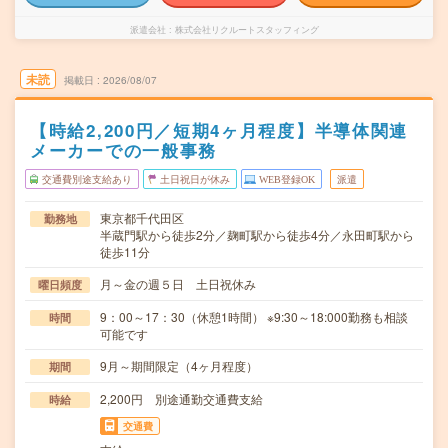
派遣会社
株式会社リクルートスタッフィング
未読
掲載日
2026/08/07
【時給2,200円／短期4ヶ月程度】半導体関連
メーカーでの一般事務
交通費別途支給あり
土日祝日が休み
WEB登録OK
派遣
東京都千代田区
勤務地
半蔵門駅から徒歩2分／麹町駅から徒歩4分／永田町駅から
徒歩11分
月～金の週５日 土日祝休み
曜日頻度
9：00～17：30（休憩1時間） ※9:30～18:000勤務も相談
時間
可能です
9月～期間限定（4ヶ月程度）
期間
2,200円 別途通勤交通費支給
時給
交通費