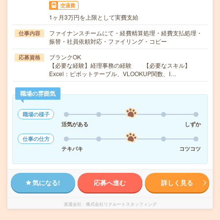
交通費
1ヶ月3万円を上限として実費支給
ファイナンスチームにて・経費精算処理・経費支払処理・
仕事内容
振替・社員依頼対応・ファイリング・コピー
ブランクOK
応募資格
【必要な経験】経理事務の経験 【必要なスキル】
Excel：ピボットテーブル、VLOOKUP関数、I…
職場の雰囲気
職場の様子
活気がある
しずか
仕事の仕方
テキパキ
コツコツ
気になる!
応募へ進む
詳しく見る
派遣会社
株式会社リクルートスタッフィング