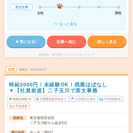
男女比率
女性
男性
もっと見る
気になる!
応募へ進む
詳しく見る
派遣会社
株式会社リクルートスタッフィング
未読
掲載日
2026/08/07
時給2000円！未経験OK！残業ほぼなし
▼【社員前提】二子玉川で英文事務
職種未経験OK
交通費別途支給あり
土日祝日が休み
WEB登録OK
紹介予定派遣
東京都世田谷区
勤務地
二子玉川駅から徒歩5分
月～金／週5日
曜日頻度