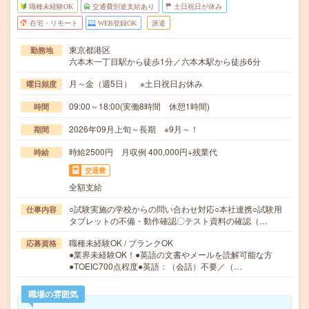
職種未経験OK
交通費別途支給あり
土日祝日が休み
在宅・リモート
WEB登録OK
派遣
東京都港区
勤務地
六本木一丁目駅から徒歩1分／六本木駅から徒歩6分
月～金（週5日） ※土日祝日お休み
曜日頻度
09:00～18:00(実働8時間 休憩1時間)
時間
2026年09月上旬～長期 ※9月～！
期間
時給2500円 月収例 400,000円+残業代
時給
交通費
全額支給
○試験実施の学校からの問い合わせ対応○本社連携○試験用
仕事内容
タブレットの不備・動作確認〇テスト資料の確認（…
職種未経験OK / ブランクOK
応募資格
●業界未経験OK！●英語の文書やメールを読解可能な方
●TOEIC700点程度●英語：（会話）不要／（…
職場の雰囲気