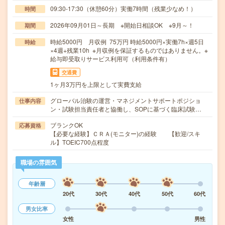
09:30-17:30（休憩60分）実働7時間（残業少なめ！）
時間
2026年09月01日～長期 ※開始日相談OK ※9月～！
期間
時給5000円 月収例 75万円 時給5000円×実働7h×週5日
時給
×4週+残業10h ※月収例を保証するものではありません。※
給与即受取りサービス利用可（利用条件有）
交通費
1ヶ月3万円を上限として実費支給
グローバル治験の運営・マネジメントサポートポジショ
仕事内容
ン・試験担当責任者と協働し、SOPに基づく臨床試験…
ブランクOK
応募資格
【必要な経験】ＣＲＡ(モニター)の経験 【歓迎/スキ
ル】TOEIC700点程度
職場の雰囲気
年齢層
20代
30代
40代
50代
60代
男女比率
女性
男性