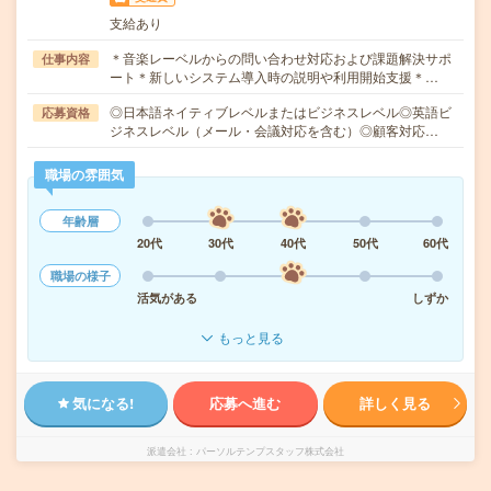
支給あり
＊音楽レーベルからの問い合わせ対応および課題解決サポ
仕事内容
ート＊新しいシステム導入時の説明や利用開始支援＊…
◎日本語ネイティブレベルまたはビジネスレベル◎英語ビ
応募資格
ジネスレベル（メール・会議対応を含む）◎顧客対応…
職場の雰囲気
年齢層
20代
30代
40代
50代
60代
職場の様子
活気がある
しずか
もっと見る
気になる!
応募へ進む
詳しく見る
派遣会社
パーソルテンプスタッフ株式会社