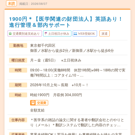
未読
掲載日
2026/08/07
1900円＊【医学関連の財団法人】英語あり！
進行管理＆部内サポート
交通費別途支給あり
土日祝日が休み
WEB登録OK
派遣
東京都千代田区
勤務地
御茶ノ水駅から徒歩2分／新御茶ノ水駅から徒歩6分
月～金（週5日） ※土日祝休み
曜日頻度
09:00～18:00(実働8時間 休憩1時間)※9時～18時の間で実
時間
働7時間以上：コアタイム10－…
2026年10月上旬～長期 ※10月～！
期間
時給1900円 月収例 304,000円
時給
交通費
全額支給
＊医学系の雑誌の論文に関する著者や翻訳会社とのやりと
仕事内容
り（メール）＊翻訳システムで翻訳した内容のチェッ…
業界未経験OK！英語を使用した事務経験をお持ちの方英
応募資格