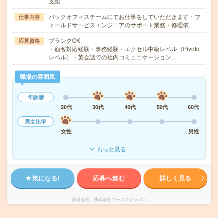
支給
バックオフィスチームにてお仕事をしていただきます・フ
仕事内容
ィールドサービスエンジニアのサポート業務・修理依…
ブランクOK
応募資格
・顧客対応経験・事務経験・エクセル中級レベル（Pivoto
レベル）・英会話での社内コミュニケーション…
職場の雰囲気
年齢層
20代
30代
40代
50代
60代
男女比率
女性
男性
もっと見る
気になる!
応募へ進む
詳しく見る
派遣会社
株式会社アージスジャパン