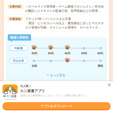
＜ローカライズ管理者＞ゲーム開発プロジェクト／外注先
仕事内容
が翻訳したテキストの監修工程、音声収録などの管理…
ブランクOK / パソコンスキル不要
応募資格
・英語：ビジネスレベル以上・優先順位に沿ったマルチタ
スク管理が可能・スケジュール管理や ローカライズ…
職場の雰囲気
年齢層
20代
30代
40代
50代
60代
男女比率
女性
男性
もっと見る
大人気！
気になる!
応募へ進む
詳しく見る
エン派遣アプリ
派遣のお仕事情報がたくさん！プッシュ通知で受け取ろう！
派遣会社
株式会社フェローシップ
アプリをダウンロード