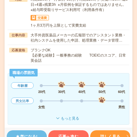
日×4週+残業3h ※月収例を保証するものではありません。
※給与即受取りサービス利用可（利用条件有）
交通費
1ヶ月3万円を上限として実費支給
大手外資医薬品メーカーの広報部でのアシスタント業務・
仕事内容
社内システムを使用した申請、処理業務・データ管理…
ブランクOK
応募資格
【必要な経験】一般事務の経験 TOEICのスコア、日常
英会話
職場の雰囲気
年齢層
20代
30代
40代
50代
60代
男女比率
女性
男性
もっと見る
気になる!
応募へ進む
詳しく見る