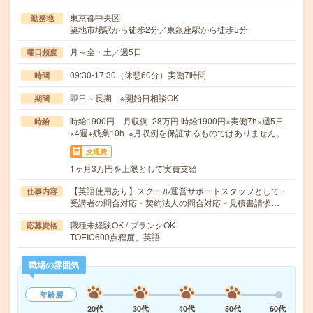
東京都中央区
勤務地
築地市場駅から徒歩2分／東銀座駅から徒歩5分
月～金・土／週5日
曜日頻度
09:30-17:30（休憩60分）実働7時間
時間
即日～長期 ※開始日相談OK
期間
時給1900円 月収例 28万円 時給1900円×実働7h×週5日
時給
×4週+残業10h ※月収例を保証するものではありません。
交通費
1ヶ月3万円を上限として実費支給
【英語使用あり】スクール運営サポートスタッフとして・
仕事内容
受講者の問合対応・契約法人の問合対応・見積書請求…
職種未経験OK / ブランクOK
応募資格
TOEIC600点程度、英語
職場の雰囲気
年齢層
20代
30代
40代
50代
60代