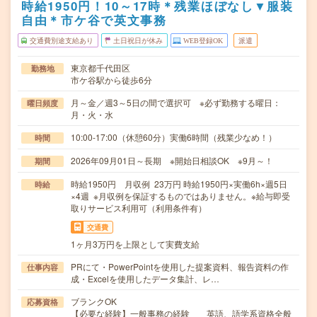
時給1950円！10～17時＊残業ほぼなし▼服装
自由＊市ケ谷で英文事務
交通費別途支給あり
土日祝日が休み
WEB登録OK
派遣
東京都千代田区
勤務地
市ケ谷駅から徒歩6分
月～金／週3～5日の間で選択可 ※必ず勤務する曜日：
曜日頻度
月・火・水
10:00-17:00（休憩60分）実働6時間（残業少なめ！）
時間
2026年09月01日～長期 ※開始日相談OK ※9月～！
期間
時給1950円 月収例 23万円 時給1950円×実働6h×週5日
時給
×4週 ※月収例を保証するものではありません。※給与即受
取りサービス利用可（利用条件有）
交通費
1ヶ月3万円を上限として実費支給
PRにて・PowerPointを使用した提案資料、報告資料の作
仕事内容
成・Excelを使用したデータ集計、レ…
ブランクOK
応募資格
【必要な経験】一般事務の経験 英語、語学系資格全般