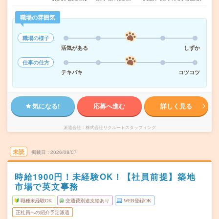
職場の雰囲気
職場の様子
活気がある
しずか
仕事の仕方
テキパキ
コツコツ
気になる!
応募へ進む
詳しく見る
派遣会社
株式会社リクルートスタッフィング
未読
掲載日
2026/08/07
時給1900円！未経験OK！【社員前提】築地
市場で英文事務
職種未経験OK
交通費別途支給あり
WEB登録OK
正社員への紹介予定派遣