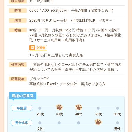
月～金／週5日
曜日頻度
09:00-17:00（休憩60分）実働7時間（残業少なめ！）
時間
2026年10月01日～長期 ※開始日相談OK ※10月～！
期間
時給2000円 月収例 28万円 時給2000円×実働7h×週5日
時給
×4週 ※月収例を保証するものではありません。※給与即受
取りサービス利用可（利用条件有）
交通費
1ヶ月3万円を上限として実費支給
【英語使用あり】グローバルシステム部門にて・部門内の
仕事内容
契約についての管理（部署から申請された内容と見積…
ブランクOK
応募資格
事務経験＋Excel：データ集計＋英語ができる方
職場の雰囲気
年齢層
20代
30代
40代
50代
60代
男女比率
女性
男性