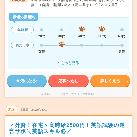
語：（会話）電話取次／（読み書き）ビジネス文書T…
職場の雰囲気
年齢層
20代
30代
40代
50代
60代
男女比率
女性
男性
もっと見る
気になる!
応募へ進む
詳しく見る
派遣会社
パーソルテンプスタッフ株式会社
未読
掲載日
2026/08/07
＜外資！在宅＞高時給2500円！英語試験の運
営サポ＼英語スキル必／