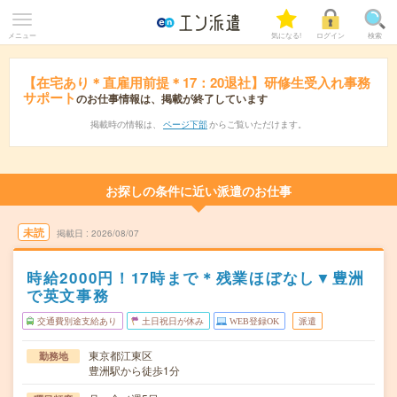
メニュー
気になる!
ログイン
検索
【在宅あり＊直雇用前提＊17：20退社】研修生受入れ事務
サポート
のお仕事情報は、掲載が終了しています
掲載時の情報は、
ページ下部
からご覧いただけます。
お探しの条件に近い派遣のお仕事
未読
掲載日
2026/08/07
時給2000円！17時まで＊残業ほぼなし▼豊洲
で英文事務
交通費別途支給あり
土日祝日が休み
WEB登録OK
派遣
東京都江東区
勤務地
豊洲駅から徒歩1分