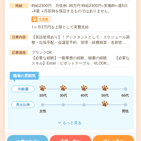
時給2300円 月収例 36万円 時給2300円×実働8h×週5日
時給
×4週 ※月収例を保証するものではありません。
交通費
1ヶ月3万円を上限として実費支給
【英語使用あり】！アシスタントとして・スケジュール調
仕事内容
整・出張手配・会議室予約、管理・経費精算・名刺管…
ブランクOK
応募資格
【必要な経験】一般事務の経験、秘書の経験 【必要な
スキル】Excel：ピボットテーブル、VLOOK…
職場の雰囲気
年齢層
20代
30代
40代
50代
60代
男女比率
女性
男性
もっと見る