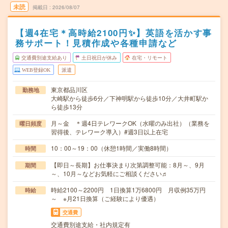
未読
掲載日
2026/08/07
【週4在宅＊高時給2100円✨】英語を活かす事
務サポート！見積作成や各種申請など
交通費別途支給あり
土日祝日が休み
在宅・リモート
WEB登録OK
派遣
東京都品川区
勤務地
大崎駅から徒歩6分／下神明駅から徒歩10分／大井町駅か
ら徒歩13分
月～金 ＊週4日テレワークOK（水曜のみ出社）（業務を
曜日頻度
習得後、テレワーク導入）#週3日以上在宅
10：00～19：00（休憩1時間／実働8時間）
時間
【即日～長期】お仕事決まり次第調整可能：8月～、9月
期間
～、10月～などお気軽にご相談ください♬
時給2100～2200円 1日換算1万6800円 月収例35万円
時給
～ ※月21日換算（ご経験により優遇）
交通費
交通費別途支給・社内規定有