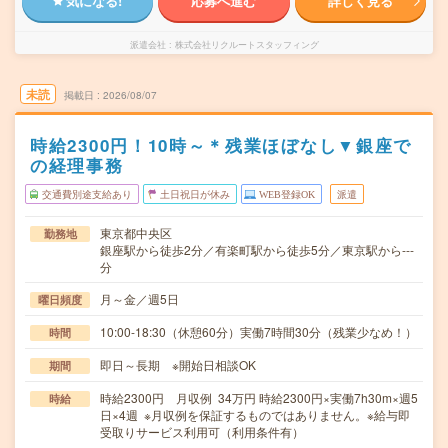
気になる!
応募へ進む
詳しく見る
派遣会社
株式会社リクルートスタッフィング
未読
掲載日
2026/08/07
時給2300円！10時～＊残業ほぼなし▼銀座で
の経理事務
交通費別途支給あり
土日祝日が休み
WEB登録OK
派遣
東京都中央区
勤務地
銀座駅から徒歩2分／有楽町駅から徒歩5分／東京駅から---
分
月～金／週5日
曜日頻度
10:00-18:30（休憩60分）実働7時間30分（残業少なめ！）
時間
即日～長期 ※開始日相談OK
期間
時給2300円 月収例 34万円 時給2300円×実働7h30m×週5
時給
日×4週 ※月収例を保証するものではありません。※給与即
受取りサービス利用可（利用条件有）