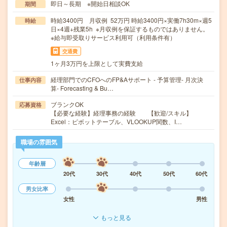
即日～長期 ※開始日相談OK
期間
時給3400円 月収例 52万円 時給3400円×実働7h30m×週5
時給
日×4週+残業5h ※月収例を保証するものではありません。
※給与即受取りサービス利用可（利用条件有）
交通費
1ヶ月3万円を上限として実費支給
経理部門でのCFOへのFP&Aサポート - 予算管理- 月次決
仕事内容
算- Forecasting & Bu…
ブランクOK
応募資格
【必要な経験】経理事務の経験 【歓迎/スキル】
Excel：ピボットテーブル、VLOOKUP関数、I…
職場の雰囲気
年齢層
20代
30代
40代
50代
60代
男女比率
女性
男性
もっと見る