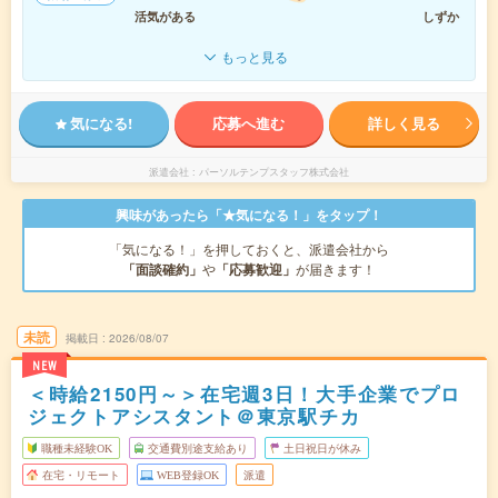
活気がある
しずか
もっと見る
気になる!
応募へ進む
詳しく見る
派遣会社
パーソルテンプスタッフ株式会社
興味があったら「★気になる！」をタップ！
「気になる！」を押しておくと、派遣会社から
「面談確約」
や
「応募歓迎」
が届きます！
未読
掲載日
2026/08/07
NEW
＜時給2150円～＞在宅週3日！大手企業でプロ
ジェクトアシスタント＠東京駅チカ
職種未経験OK
交通費別途支給あり
土日祝日が休み
在宅・リモート
WEB登録OK
派遣