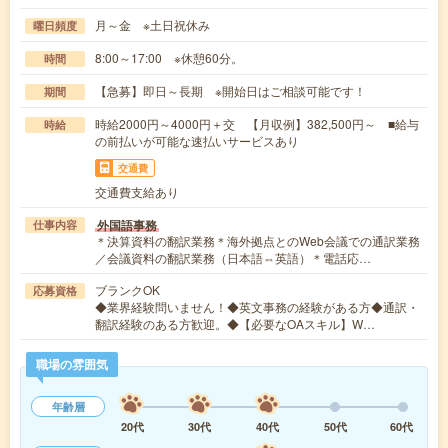
月～金 ※土日祝休み
曜日頻度
8:00～17:00 ※休憩60分。
時間
【急募】即日～長期 ※開始日はご相談可能です！
期間
時給2000円～4000円＋交 【月収例】382,500円～ ■給与
時給
の前払いが可能な速払いサービスあり
交通費
交通費支給あり
外国語事務
仕事内容
＊決算資料の翻訳業務＊海外拠点とのWeb会議での通訳業務
／会議資料の翻訳業務（日本語⇔英語）＊電話応…
ブランクOK
応募資格
◆業界経験問いません！◆英文事務の経験がある方◆通訳・
翻訳経験のある方歓迎。◆【必要なOAスキル】W…
職場の雰囲気
年齢層
20代
30代
40代
50代
60代