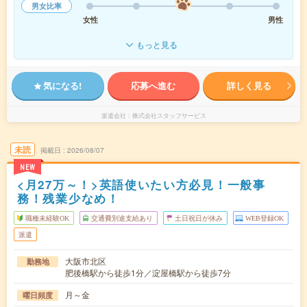
男女比率
女性
男性
もっと見る
気になる!
応募へ進む
詳しく見る
派遣会社
株式会社スタッフサービス
未読
掲載日
2026/08/07
NEW
<月27万～！>英語使いたい方必見！一般事
務！残業少なめ！
職種未経験OK
交通費別途支給あり
土日祝日が休み
WEB登録OK
派遣
大阪市北区
勤務地
肥後橋駅から徒歩1分／淀屋橋駅から徒歩7分
月～金
曜日頻度