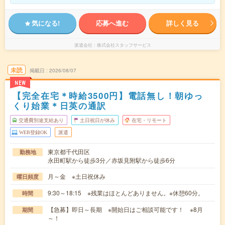
気になる!
応募へ進む
詳しく見る
派遣会社
株式会社スタッフサービス
未読
掲載日
2026/08/07
NEW
【完全在宅＊時給3500円】電話無し！朝ゆっ
くり始業＊日英の通訳
交通費別途支給あり
土日祝日が休み
在宅・リモート
WEB登録OK
派遣
東京都千代田区
勤務地
永田町駅から徒歩3分／赤坂見附駅から徒歩6分
月～金 ※土日祝休み
曜日頻度
9:30～18:15 ※残業はほとんどありません。※休憩60分。
時間
【急募】即日～長期 ※開始日はご相談可能です！ ※8月
期間
～！