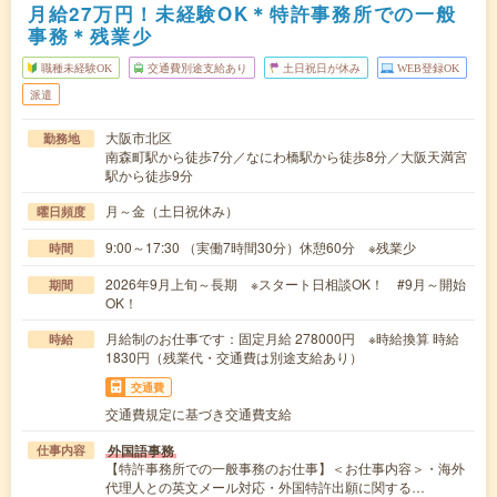
月給27万円！未経験OK＊特許事務所での一般
事務＊残業少
職種未経験OK
交通費別途支給あり
土日祝日が休み
WEB登録OK
派遣
大阪市北区
勤務地
南森町駅から徒歩7分／なにわ橋駅から徒歩8分／大阪天満宮
駅から徒歩9分
月～金（土日祝休み）
曜日頻度
9:00～17:30 （実働7時間30分）休憩60分 ※残業少
時間
2026年9月上旬～長期 ※スタート日相談OK！ #9月～開始
期間
OK！
月給制のお仕事です：固定月給 278000円 ※時給換算 時給
時給
1830円（残業代・交通費は別途支給あり）
交通費
交通費規定に基づき交通費支給
外国語事務
仕事内容
【特許事務所での一般事務のお仕事】＜お仕事内容＞・海外
代理人との英文メール対応・外国特許出願に関する…