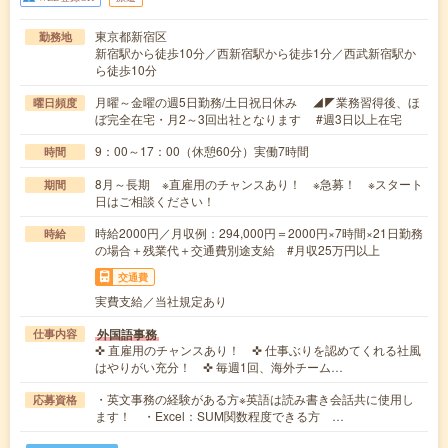
東京都新宿区
勤務地
新宿駅から徒歩10分／西新宿駅から徒歩1分／西武新宿駅か
ら徒歩10分
月曜～金曜の週5日勤務/土日祝日休み ◢◤業務習得後、ほ
曜日頻度
ぼ完全在宅・月2～3回出社となります #週3日以上在宅
9：00～17：00（休憩60分）実働7時間
時間
8月～長期 ※直雇用のチャンスあり！ ※急募！ ※スタート
期間
日はご相談ください！
時給2000円／月収例：294,000円＝2000円×7時間×21日勤務
時給
の場合＋残業代＋交通費別途支給 #月収25万円以上
交通費
実費支給／当社規定あり
外国語事務
仕事内容
✜ 直雇用のチャンスあり！ ✜ 仕事ぶりを認めてくれる社風
はやりがい充分！ ✜ 毎週1回、海外チーム…
・英文事務の経験がある方※英語は読み書き会話共に使用し
応募資格
ます！ ・Excel：SUM関数程度できる方 …