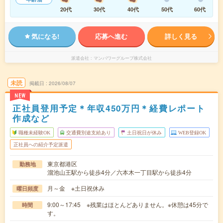
20代
30代
40代
50代
60代
気になる!
応募へ進む
詳しく見る
派遣会社
マンパワーグループ株式会社
未読
掲載日
2026/08/07
NEW
正社員登用予定＊年収450万円＊経費レポート
作成など
職種未経験OK
交通費別途支給あり
土日祝日が休み
WEB登録OK
正社員への紹介予定派遣
東京都港区
勤務地
溜池山王駅から徒歩4分／六本木一丁目駅から徒歩4分
月～金 ※土日祝休み
曜日頻度
9:00～17:45 ※残業はほとんどありません。※休憩は45分で
時間
す。