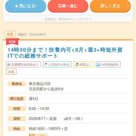
気になる!
応募へ進む
詳しく見る
派遣会社
株式会社スタッフサービス
未読
掲載日
2026/08/07
NEW
14時30分まで！扶養内可<8月>週3×時短外資
ITでの総務サポート
交通費別途支給あり
土日祝日が休み
残業なし
WEB登録OK
派遣
東京都品川区
勤務地
五反田駅から徒歩5分
週3日
曜日頻度
9:30～14:30
時間
2026/8/17～長期 ※8月～OK！
期間
時給1650～1950円＋交
時給