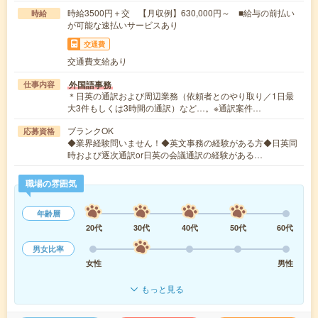
時給3500円＋交 【月収例】630,000円～ ■給与の前払い
時給
が可能な速払いサービスあり
交通費
交通費支給あり
外国語事務
仕事内容
＊日英の通訳および周辺業務（依頼者とのやり取り／1日最
大3件もしくは3時間の通訳）など…。※通訳案件…
ブランクOK
応募資格
◆業界経験問いません！◆英文事務の経験がある方◆日英同
時および逐次通訳or日英の会議通訳の経験がある…
職場の雰囲気
年齢層
20代
30代
40代
50代
60代
男女比率
女性
男性
もっと見る