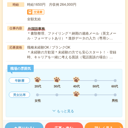
時給1650円 月収例 264,000円
時給
交通費
全額支給
外国語事務
仕事内容
＊書類整理、ファイリング＊納期の連絡メール（英文メー
ル・フォーマットあり）＊進捗データの入力（専用シ…
職種未経験OK / ブランクOK
応募資格
＊未経験の方歓迎＊未経験の方でも安心スタート！・登録
時、キャリアを一緒に考える面談（電話面談の場合）…
職場の雰囲気
年齢層
20代
30代
40代
50代
60代
男女比率
女性
男性
もっと見る
気になる!
応募へ進む
詳しく見る