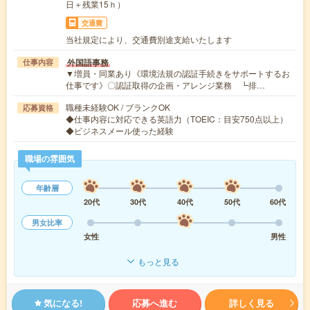
日＋残業15ｈ）
交通費
当社規定により、交通費別途支給いたします
外国語事務
仕事内容
▼増員・同業あり《環境法規の認証手続きをサポートするお
仕事です》〇認証取得の企画・アレンジ業務 ┗排…
職種未経験OK / ブランクOK
応募資格
◆仕事内容に対応できる英語力（TOEIC：目安750点以上）
◆ビジネスメール使った経験
職場の雰囲気
年齢層
20代
30代
40代
50代
60代
男女比率
女性
男性
もっと見る
気になる!
応募へ進む
詳しく見る