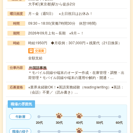
大手町(東京都)駅から徒歩2分
月～金（週5日） ※土日祝日はお休み！
曜日頻度
09:30～18:00(実働7時間30分 休憩1時間)
時間
2026年09月上旬～長期 ※9月～！
期間
時給1950円 ◆月収例：307,000円＋残業代（21日換算）
時給
交通費
全額支給
外国語事務
仕事内容
＊モバイル回線や端末のオーダー作成・在庫管理・調整・出
荷管理＊モバイル回線や端末の運用や解約・開通・…
※業界未経験OK！●英語実務経験（reading/writing）●英語：
応募資格
（会話）不要／（読み書き）…
職場の雰囲気
年齢層
20代
30代
40代
50代
60代
職場の様子