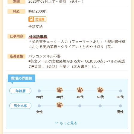
2026年09月上旬～長期 ※9月～！
期間
時給2000円
時給
交通費
全額支給
外国語事務
仕事内容
＊契約書チェック・入力（フォーマットあり）＊契約書作成
における要約業務＊クライアントとのやり取り（英…
パソコンスキル不要
応募資格
■英文メールの実務経験がある方※TOEIC850点レベルの英語
力■英語：（会話）不要／（読み書き）ビ…
職場の雰囲気
年齢層
20代
30代
40代
50代
60代
男女比率
女性
男性
もっと見る