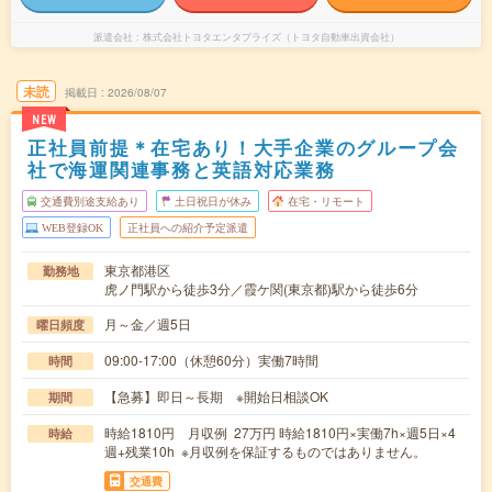
派遣会社
株式会社トヨタエンタプライズ（トヨタ自動車出資会社）
未読
掲載日
2026/08/07
NEW
正社員前提＊在宅あり！大手企業のグループ会
社で海運関連事務と英語対応業務
交通費別途支給あり
土日祝日が休み
在宅・リモート
WEB登録OK
正社員への紹介予定派遣
東京都港区
勤務地
虎ノ門駅から徒歩3分／霞ケ関(東京都)駅から徒歩6分
月～金／週5日
曜日頻度
09:00-17:00（休憩60分）実働7時間
時間
【急募】即日～長期 ※開始日相談OK
期間
時給1810円 月収例 27万円 時給1810円×実働7h×週5日×4
時給
週+残業10h ※月収例を保証するものではありません。
交通費