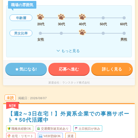
職場の雰囲気
年齢層
20代
30代
40代
50代
60代
男女比率
女性
男性
もっと見る
気になる!
応募へ進む
詳しく見る
派遣会社
ランスタッド株式会社
未読
掲載日
2026/08/07
NEW
【週2～3日在宅！】外資系企業での事務サポー
ト＊50代活躍中
職種未経験OK
交通費別途支給あり
土日祝日が休み
在宅・リモート
WEB登録OK
派遣