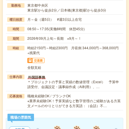
東京都中央区
勤務地
東京駅から徒歩2分／日本橋(東京都)駅から徒歩3分
月～金（週5日） #週3日以上在宅
曜日頻度
08:50～17:35(実働8時間 休憩45分)
時間
2026年09月上旬～長期 ※9月～！
期間
時給2150円～時給2300円 月収例 344,000円～368,000円
時給
+残業代
交通費
全額支給
外国語事務
仕事内容
＊プロジェクトの予算と実績の数値管理（Excel） 予算申
請受付、会議設定・議事録作成（AI利用）、…
職種未経験OK / ブランクOK
応募資格
※業界未経験OK！予算実績など数字管理のご経験がある方英
文メールのやりとりができる方英語：（会話）不…
職場の雰囲気