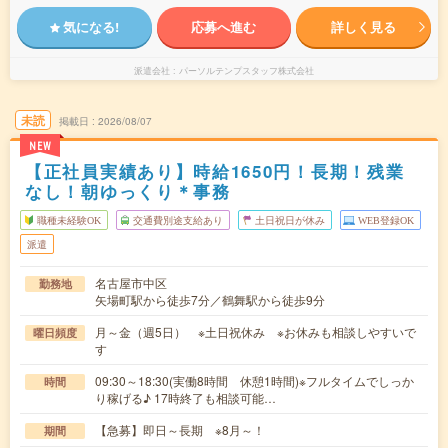
気になる!
応募へ進む
詳しく見る
派遣会社
パーソルテンプスタッフ株式会社
未読
掲載日
2026/08/07
NEW
【正社員実績あり】時給1650円！長期！残業
なし！朝ゆっくり＊事務
職種未経験OK
交通費別途支給あり
土日祝日が休み
WEB登録OK
派遣
名古屋市中区
勤務地
矢場町駅から徒歩7分／鶴舞駅から徒歩9分
月～金（週5日） ※土日祝休み ※お休みも相談しやすいで
曜日頻度
す
09:30～18:30(実働8時間 休憩1時間)※フルタイムでしっか
時間
り稼げる♪ 17時終了も相談可能…
【急募】即日～長期 ※8月～！
期間