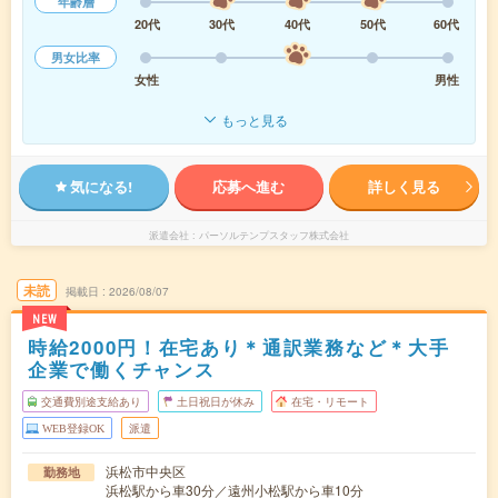
年齢層
20代
30代
40代
50代
60代
男女比率
女性
男性
もっと見る
気になる!
応募へ進む
詳しく見る
派遣会社
パーソルテンプスタッフ株式会社
未読
掲載日
2026/08/07
NEW
時給2000円！在宅あり＊通訳業務など＊大手
企業で働くチャンス
交通費別途支給あり
土日祝日が休み
在宅・リモート
WEB登録OK
派遣
浜松市中央区
勤務地
浜松駅から車30分／遠州小松駅から車10分