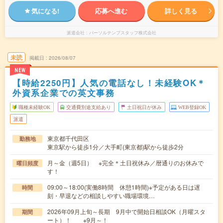
気になる!
応募へ進む
詳しく見る
派遣会社
パーソルテンプスタッフ株式会社
未読
掲載日
2026/08/07
NEW
【時給2250円】人気の電話なし！未経験OK＊
外資系企業での英文事務
職種未経験OK
交通費別途支給あり
土日祝日が休み
WEB登録OK
派遣
東京都千代田区
勤務地
東京駅から徒歩1分／大手町(東京都)駅から徒歩2分
月～金（週5日） ※完全＊土日祝休み／暦通りのお休みで
曜日頻度
す！
09:00～18:00(実働8時間 休憩1時間)※予定がある日は遅
時間
刻・早退などの相談しやすい職場環境…
2026年09月上旬～長期 9月中で開始日相談OK（月曜スタ
期間
ート）！ ※9月～！