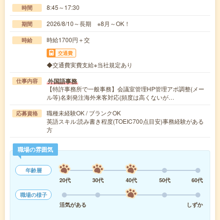
8:45～17:30
時間
2026/8/10～長期 ※8月～OK！
期間
時給1700円＋交
時給
交通費
◆交通費実費支給※当社規定あり
外国語事務
仕事内容
【特許事務所で一般事務】会議室管理HP管理アポ調整(メー
ル等)名刺発注海外来客対応(頻度は高くないが…
職種未経験OK / ブランクOK
応募資格
英語スキル:読み書き程度(TOEIC700点目安)事務経験がある
方
職場の雰囲気
年齢層
20代
30代
40代
50代
60代
職場の様子
活気がある
しずか