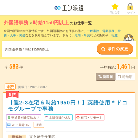
気になる!
ログイン
外国語事務
×
時給1150円以上
のお仕事一覧
全国の派遣のお仕事情報です。外国語事務のお仕事の他に、
一般事務
、
営業事務
、
総
務・人事・労務
などを取り揃えています。さらに、
短期
・
単発
などの期間や、
職種未
経験OK
などのこだわり条件で絞り込んでいただけます。職種辞典：
外国語事務のお仕
事とは？とは？
条件の変更
外国語事務 / 時給1150円以上
583
1,461
全
件
平均時給:
円
時給順
新着順
未読
掲載日
2026/08/07
NEW
【週2-3在宅＆時給1950円！】英語使用＊ドコ
モグループで事務
交通費別途支給あり
土日祝日が休み
在宅・リモート
WEB登録OK
派遣
東京都千代田区
勤務地