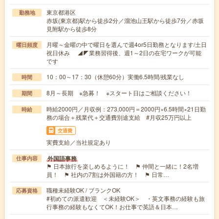
東京都港区
勤務地
赤坂(東京都)駅から徒歩2分／溜池山王駅から徒歩7分／赤坂
見附駅から徒歩8分
月曜～金曜の中で曜日を選んで週4or5日勤務となります/土日
曜日頻度
祝日休み ◢◤業務習得後、週1～2日の在宅ワークが可能
です
10：00～17：30（休憩60分）実働6.5時間/残業なし
時間
8月～長期 ※急募！ ※スタート日はご相談ください！
期間
時給2000円／月収例：273,000円＝2000円×6.5時間×21日勤
時給
務の場合＋残業代＋交通費別途支給 #月収25万円以上
交通費
実費支給／当社規定あり
外国語事務
仕事内容
⚑ 日本旅行を楽しめるように！ ⚑ 仲間と一緒に！2名増
員！ ⚑ 社内の7割は外国籍の方！ ⚑ 日常…
職種未経験OK / ブランクOK
応募資格
#初めての派遣歓迎 ＜未経験OK＞ ・英文事務の経験も旅
行事務の経験もなくてOK！お仕事で英語＆日本…