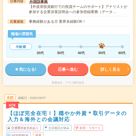
外国語事務
仕事内容
【外資系投資銀行での投資チームのサポート】アナリストが
参加する企業決算説明会への参加登録業務（データ…
事務経験がある方 業界未経験OK！
応募資格
職場の雰囲気
年齢層
20代
30代
40代
50代
60代
気になる!
応募へ進む
詳しく見る
派遣会社
アデコ株式会社
未読
掲載日
2026/08/07
NEW
【ほぼ完全在宅！】穏やか外資＊取引データの
入力＆海外との会議対応
交通費別途支給あり
土日祝日が休み
在宅・リモート
WEB登録OK
派遣