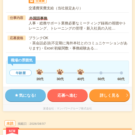
交通費
交通費実費支給（当社規定あり）
外国語事務
仕事内容
人事・総務サポート業務必要なミーティング録画の視聴やト
レーニング、トレーニングの管理・新入社員の入社…
ブランクOK
応募資格
・英会話必須(不定期に海外本社とのコミュニケーションがあ
ります)・Excel:初級関数・事務経験ある…
職場の雰囲気
年齢層
20代
30代
40代
50代
60代
気になる!
応募へ進む
詳しく見る
派遣会社
マンパワーグループ株式会社
未読
掲載日
2026/08/07
NEW