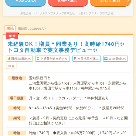
派遣会社
パーソルテンプスタッフ株式会社 （旧テンプスタッフ株式会社）
未読
掲載日
2026/08/07
NEW
未経験OK！増員＊同業あり！高時給1740円✨
トヨタ自動車で英文事務デビュー✨
職種未経験OK
交通費別途支給あり
土日祝日が休み
WEB登録OK
派遣
愛知県豊田市
勤務地
三河豊田駅から徒歩15分／末野原駅から車8分／永覚駅から
車10分／豊田市駅から車11分／梅坪駅から車15分
月～金・祝（トヨタカレンダー）＊半休制度あり
曜日頻度
8：45～16:45（実働8時間 休憩60分） ＊残業月20時間
時間
＜急募＞9月～契約更新による最長3年予定 ※10月～など開
期間
始日はご相談ください
時給1,740円 ◆収入例：約26万7,000円（1,740円×8ｈ×20
時給