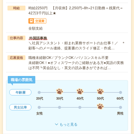
時給2250円 【月収例】2,250円×8h×21日勤務＋残業代＝
時給
42万3千円以上★
交通費
全額支給
外国語事務
仕事内容
＼社員アシスタント・頼まれ業務サポートのお仕事！／ ＊
顧客へのメール連絡、提案書のスライド修正・作成…
職種未経験OK / ブランクOK / パソコンスキル不要
応募資格
未経験OK！●オフィスワークのご経験がある方●英語の実務
は不問┗英会話なし・英文の読み書きができれば…
職場の雰囲気
年齢層
20代
30代
40代
50代
60代
男女比率
女性
男性
もっと見る