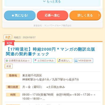
もっと見る
気になる!
応募へ進む
詳しく見る
派遣会社
マンパワーグループ株式会社
未読
掲載日
2026/08/07
NEW
【17時退社】時給2000円＊マンガの翻訳出版
関連の契約書チェック
交通費別途支給あり
土日祝日が休み
残業なし
WEB登録OK
派遣
東京都千代田区
勤務地
神保町駅から徒歩1分／九段下駅から徒歩7分
月～金（週5日） ※土日祝お休み
曜日頻度
09:00～17:00(実働7時間 休憩1時間)※＜9:30～17:30＞＜
時間
10:00～18:00＞…