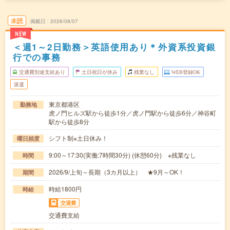
未読
掲載日
2026/08/07
NEW
＜週1～2日勤務＞英語使用あり＊外資系投資銀
行での事務
交通費別途支給あり
土日祝日が休み
残業なし
WEB登録OK
派遣
東京都港区
勤務地
虎ノ門ヒルズ駅から徒歩1分／虎ノ門駅から徒歩6分／神谷町
駅から徒歩8分
シフト制※土日休み！
曜日頻度
9:00～17:30(実働:7時間30分) (休憩60分) ※残業なし
時間
2026/9/上旬～長期（3カ月以上） ★9月～OK！
期間
時給1800円
時給
交通費
交通費支給