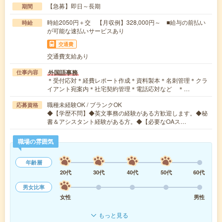
【急募】即日～長期
期間
時給2050円＋交 【月収例】328,000円～ ■給与の前払い
時給
が可能な速払いサービスあり
交通費
交通費支給あり
外国語事務
仕事内容
＊受付応対＊経費レポート作成＊資料製本＊名刺管理＊クラ
イアント宛案内＊社宅契約管理＊電話応対など ＊…
職種未経験OK / ブランクOK
応募資格
◆【学歴不問】◆英文事務の経験がある方歓迎します。◆秘
書＆アシスタント経験がある方。◆【必要なOAス…
職場の雰囲気
年齢層
20代
30代
40代
50代
60代
男女比率
女性
男性
もっと見る