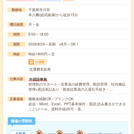
千葉県市川市
勤務地
本八幡(総武線)駅から徒歩15分
月～金
曜日頻度
9:00～18:00
時間
2026/8/24～長期 ※8月～OK！
期間
時給1800円＋交
時給
交通費
交通費支給有
外国語事務
仕事内容
管理部のサポート・従業員の経費管理、勤怠管理、社内備品
管理※英語表記あり・新規従業員の入退社手続き・…
職種未経験OK / ブランクOK
応募資格
必須・Word、Excel、PPT:基本操作・英語:読み書きができる
こと(メール、資料作成)尚可・英…
職場の雰囲気
年齢層