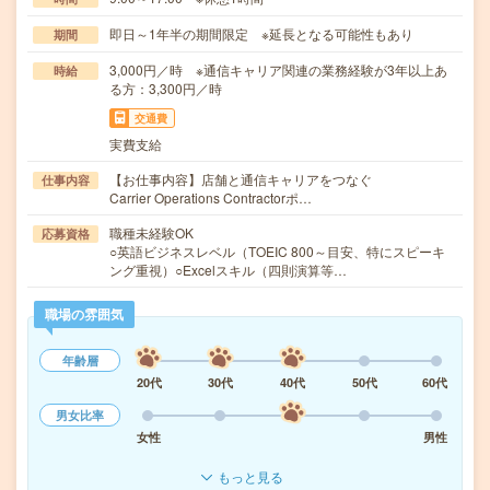
即日～1年半の期間限定 ※延長となる可能性もあり
期間
3,000円／時 ※通信キャリア関連の業務経験が3年以上あ
時給
る方：3,300円／時
交通費
実費支給
【お仕事内容】店舗と通信キャリアをつなぐ
仕事内容
Carrier Operations Contractorポ…
職種未経験OK
応募資格
○英語ビジネスレベル（TOEIC 800～目安、特にスピーキ
ング重視）○Excelスキル（四則演算等…
職場の雰囲気
年齢層
20代
30代
40代
50代
60代
男女比率
女性
男性
もっと見る