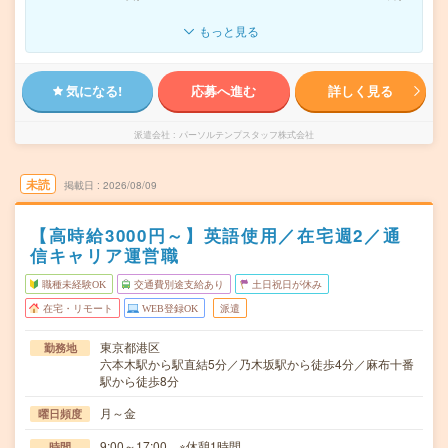
もっと見る
気になる!
応募へ進む
詳しく見る
派遣会社
パーソルテンプスタッフ株式会社
未読
掲載日
2026/08/09
【高時給3000円～】英語使用／在宅週2／通
信キャリア運営職
職種未経験OK
交通費別途支給あり
土日祝日が休み
在宅・リモート
WEB登録OK
派遣
東京都港区
勤務地
六本木駅から駅直結5分／乃木坂駅から徒歩4分／麻布十番
駅から徒歩8分
月～金
曜日頻度
9:00～17:00 ※休憩1時間
時間