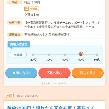
時給1800円
時給
交通費
交通費支給
【外資系投資銀行での投資チームのサポート】アナリスト
仕事内容
が参加する企業決算説明会への参加登録業務（データ…
事務経験がある方 業界未経験OK！
応募資格
職場の雰囲気
年齢層
20代
30代
40代
50代
60代
気になる!
応募へ進む
詳しく見る
派遣会社
アデコ株式会社
未読
掲載日
2026/08/09
時給2200円＊慣れたら完全在宅！英語メイ