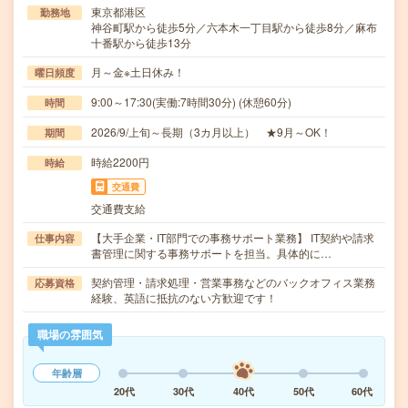
東京都港区
勤務地
神谷町駅から徒歩5分／六本木一丁目駅から徒歩8分／麻布
十番駅から徒歩13分
月～金※土日休み！
曜日頻度
9:00～17:30(実働:7時間30分) (休憩60分)
時間
2026/9/上旬～長期（3カ月以上） ★9月～OK！
期間
時給2200円
時給
交通費
交通費支給
【大手企業・IT部門での事務サポート業務】 IT契約や請求
仕事内容
書管理に関する事務サポートを担当。具体的に…
契約管理・請求処理・営業事務などのバックオフィス業務
応募資格
経験、英語に抵抗のない方歓迎です！
職場の雰囲気
年齢層
20代
30代
40代
50代
60代