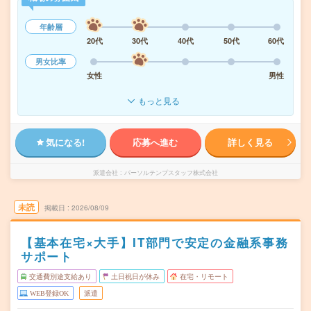
年齢層
20代
30代
40代
50代
60代
男女比率
女性
男性
もっと見る
気になる!
応募へ進む
詳しく見る
派遣会社
パーソルテンプスタッフ株式会社
未読
掲載日
2026/08/09
【基本在宅×大手】IT部門で安定の金融系事務
サポート
交通費別途支給あり
土日祝日が休み
在宅・リモート
WEB登録OK
派遣