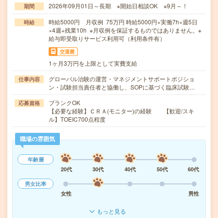
2026年09月01日～長期 ※開始日相談OK ※9月～！
期間
時給5000円 月収例 75万円 時給5000円×実働7h×週5日
時給
×4週+残業10h ※月収例を保証するものではありません。※
給与即受取りサービス利用可（利用条件有）
交通費
1ヶ月3万円を上限として実費支給
グローバル治験の運営・マネジメントサポートポジショ
仕事内容
ン・試験担当責任者と協働し、SOPに基づく臨床試験…
ブランクOK
応募資格
【必要な経験】ＣＲＡ(モニター)の経験 【歓迎/スキ
ル】TOEIC700点程度
職場の雰囲気
年齢層
20代
30代
40代
50代
60代
男女比率
女性
男性
もっと見る