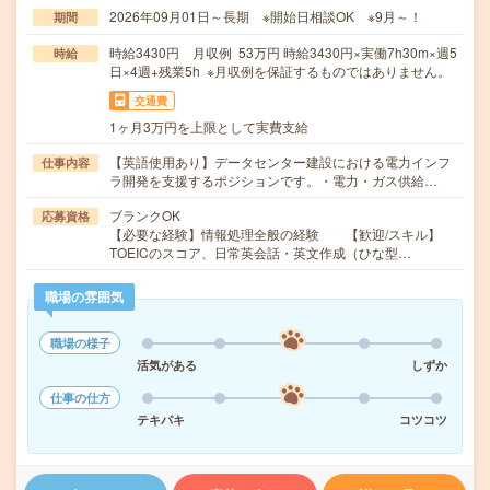
2026年09月01日～長期 ※開始日相談OK ※9月～！
期間
時給3430円 月収例 53万円 時給3430円×実働7h30m×週5
時給
日×4週+残業5h ※月収例を保証するものではありません。
交通費
1ヶ月3万円を上限として実費支給
【英語使用あり】データセンター建設における電力インフ
仕事内容
ラ開発を支援するポジションです。・電力・ガス供給…
ブランクOK
応募資格
【必要な経験】情報処理全般の経験 【歓迎/スキル】
TOEICのスコア、日常英会話・英文作成（ひな型…
職場の雰囲気
職場の様子
活気がある
しずか
仕事の仕方
テキパキ
コツコツ