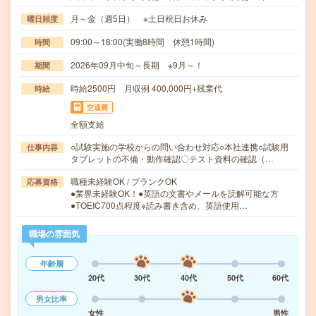
月～金（週5日） ※土日祝日お休み
曜日頻度
09:00～18:00(実働8時間 休憩1時間)
時間
2026年09月中旬～長期 ※9月～！
期間
時給2500円 月収例 400,000円+残業代
時給
交通費
全額支給
○試験実施の学校からの問い合わせ対応○本社連携○試験用
仕事内容
タブレットの不備・動作確認〇テスト資料の確認（…
職種未経験OK / ブランクOK
応募資格
●業界未経験OK！●英語の文書やメールを読解可能な方
●TOEIC700点程度※読み書き含め、英語使用…
職場の雰囲気
年齢層
20代
30代
40代
50代
60代
男女比率
女性
男性