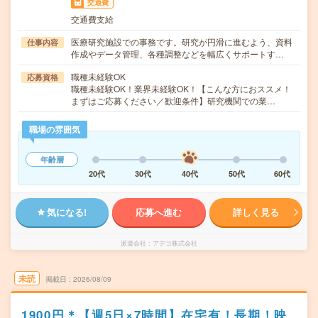
交通費
交通費支給
医療研究施設での事務です。研究が円滑に進むよう、資料
仕事内容
作成やデータ管理、各種調整などを幅広くサポートす…
職種未経験OK
応募資格
職種未経験OK！業界未経験OK！【こんな方におススメ！
まずはご応募ください／歓迎条件】研究機関での業…
職場の雰囲気
年齢層
20代
30代
40代
50代
60代
気になる!
応募へ進む
詳しく見る
派遣会社
アデコ株式会社
未読
掲載日
2026/08/09
1900円＊【週5日×7時間】在宅有！長期！映