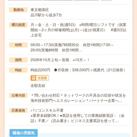
東京都港区
勤務地
品川駅から徒歩7分
月～金・土・日・祝(週5日) ※時間/曜日シフトです（就業
曜日頻度
開始～2ヶ月の研修期間は(月)～(金)が就業日） #週3日以
上在宅
09:00～17:30(実働7時間30分 休憩1時間)17:00～
時間
26:00(実働8時間 休憩1時間…
2026年10月上旬～長期 ※10月～！
期間
時給2200円 ◆月収例：338,000円＋残業代（21日換算）
時給
交通費
全額支給
＊問い合わせ対応＊ネットワークの不具合の症状や状況を
仕事内容
海外技術部門へエスカレーション＊パートナー企業へ…
パソコンスキル不要
応募資格
※業界未経験OK！●英語を使用しての業務経験英語：（会
話）不要／（読み書き）ビジネス文書英語を使って…
職場の雰囲気