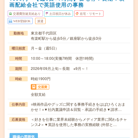
画配給会社で英語使用の事務
交通費別途支給あり
土日祝日が休み
在宅・リモート
WEB登録OK
派遣
東京都千代田区
勤務地
有楽町駅から徒歩5分／銀座駅から徒歩3分
月～金（週5日）
曜日頻度
10:00～18:00(実働7時間 休憩1時間)
時間
2026年09月上旬～長期 ※9月～！
期間
時給1900円
時給
交通費
全額支給
○映画作品やグッズに関する事務手続きをはばひろくおま
仕事内容
かせ！○▼社内稟議申請＆回覧・承認の手続き▼請求…
＜好きを仕事に業界未経験からメディア業界に関わるチャ
応募資格
ンス♪＞▼英語を使用した事務の実務経験 (外部と…
職場の雰囲気