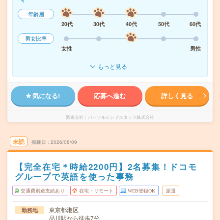
年齢層
20代
30代
40代
50代
60代
男女比率
女性
男性
もっと見る
気になる!
応募へ進む
詳しく見る
派遣会社
パーソルテンプスタッフ株式会社
未読
掲載日
2026/08/09
【完全在宅＊時給2200円】2名募集！ドコモ
グループで英語を使った事務
交通費別途支給あり
在宅・リモート
WEB登録OK
派遣
東京都港区
勤務地
品川駅から徒歩7分