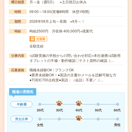
月～金（週5日） ※土日祝日お休み
曜日頻度
09:00～18:00(実働8時間 休憩1時間)
時間
2026年09月上旬～長期 ※9月～！
期間
時給2500円 月収例 400,000円+残業代
時給
交通費
全額支給
○試験実施の学校からの問い合わせ対応○本社連携○試験用
仕事内容
タブレットの不備・動作確認〇テスト資料の確認（…
職種未経験OK / ブランクOK
応募資格
●業界未経験OK！●英語の文書やメールを読解可能な方
●TOEIC700点程度●英語：（会話）不要／（…
職場の雰囲気
年齢層
20代
30代
40代
50代
60代
男女比率
女性
男性