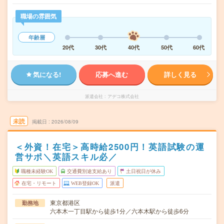
職場の雰囲気
年齢層
20代
30代
40代
50代
60代
気になる!
応募へ進む
詳しく見る
派遣会社
アデコ株式会社
未読
掲載日
2026/08/09
＜外資！在宅＞高時給2500円！英語試験の運
営サポ＼英語スキル必／
職種未経験OK
交通費別途支給あり
土日祝日が休み
在宅・リモート
WEB登録OK
派遣
東京都港区
勤務地
六本木一丁目駅から徒歩1分／六本木駅から徒歩6分