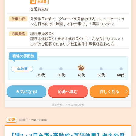
交通費
交通費支給
外資系IT企業で、グローバル発信の社内コミュニケーショ
仕事内容
ンを日本向けに展開するお仕事です！英語コンテン…
職種未経験OK
応募資格
職種未経験OK！業界未経験OK！【こんな方におススメ！
まずはご応募ください／歓迎条件】事務経験ある方…
職場の雰囲気
年齢層
20代
30代
40代
50代
60代
気になる!
応募へ進む
詳しく見る
派遣会社
アデコ株式会社
未読
掲載日
2026/08/09
【週2・3日在宅×高時給×英語使用】有名外資