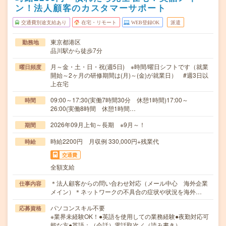
ン！法人顧客のカスタマーサポート
交通費別途支給あり
在宅・リモート
WEB登録OK
派遣
東京都港区
勤務地
品川駅から徒歩7分
月～金・土・日・祝(週5日) ※時間/曜日シフトです（就業
曜日頻度
開始～2ヶ月の研修期間は(月)～(金)が就業日） #週3日以
上在宅
09:00～17:30(実働7時間30分 休憩1時間)17:00～
時間
26:00(実働8時間 休憩1時間…
2026年09月上旬～長期 ※9月～！
期間
時給2200円 月収例 330,000円+残業代
時給
交通費
全額支給
＊法人顧客からの問い合わせ対応（メール中心 海外企業
仕事内容
メイン）＊ネットワークの不具合の症状や状況を海外…
パソコンスキル不要
応募資格
※業界未経験OK！●英語を使用しての業務経験●夜勤対応可
能な方●英語：（会話）電話取次／（読み書き）…