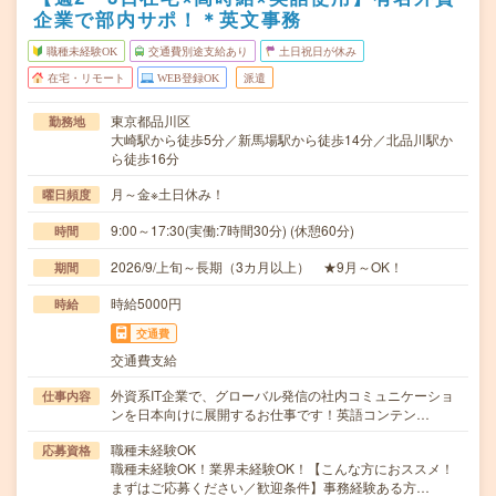
企業で部内サポ！＊英文事務
職種未経験OK
交通費別途支給あり
土日祝日が休み
在宅・リモート
WEB登録OK
派遣
東京都品川区
勤務地
大崎駅から徒歩5分／新馬場駅から徒歩14分／北品川駅か
ら徒歩16分
月～金※土日休み！
曜日頻度
9:00～17:30(実働:7時間30分) (休憩60分)
時間
2026/9/上旬～長期（3カ月以上） ★9月～OK！
期間
時給5000円
時給
交通費
交通費支給
外資系IT企業で、グローバル発信の社内コミュニケーショ
仕事内容
ンを日本向けに展開するお仕事です！英語コンテン…
職種未経験OK
応募資格
職種未経験OK！業界未経験OK！【こんな方におススメ！
まずはご応募ください／歓迎条件】事務経験ある方…