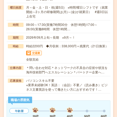
月～金・土・日・祝(週5日) ※時間/曜日シフトです（就業
曜日頻度
開始～2ヶ月の研修期間は(月)～(金)が就業日） #週3日以
上在宅
09:00～17:30(実働7時間30分 休憩1時間)17:00～
時間
26:00(実働8時間 休憩1時間…
2026年09月上旬～長期 ※9月～！
期間
時給2200円 ◆月収例：338,000円＋残業代（21日換算）
時給
交通費
全額支給
＊問い合わせ対応＊ネットワークの不具合の症状や状況を
仕事内容
海外技術部門へエスカレーション＊パートナー企業へ…
パソコンスキル不要
応募資格
※業界未経験OK！英語：（会話）不要／（読み書き）ビジ
ネス文書英語を使って働きたい方におすすめです！…
職場の雰囲気
年齢層
20代
30代
40代
50代
60代