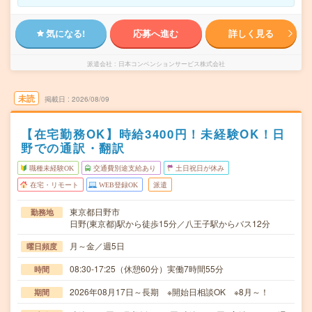
気になる!
応募へ進む
詳しく見る
派遣会社
日本コンベンションサービス株式会社
未読
掲載日
2026/08/09
【在宅勤務OK】時給3400円！未経験OK！日
野での通訳・翻訳
職種未経験OK
交通費別途支給あり
土日祝日が休み
在宅・リモート
WEB登録OK
派遣
東京都日野市
勤務地
日野(東京都)駅から徒歩15分／八王子駅からバス12分
月～金／週5日
曜日頻度
08:30-17:25（休憩60分）実働7時間55分
時間
2026年08月17日～長期 ※開始日相談OK ※8月～！
期間