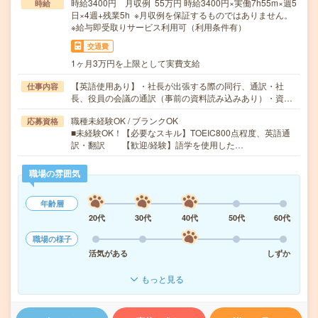
時給3400円 月収例 55万円 時給3400円×実働7h55m×週5
時給
日×4週+残業5h ※月収例を保証するものではありません。
※給与即受取りサービス利用可（利用条件有）
交通費
1ヶ月3万円を上限として実費支給
【英語使用あり】・社長が出張する際の同行、通訳・社
仕事内容
長、役員の会議の通訳（事前の資料読み込みあり）・資…
職種未経験OK / ブランクOK
応募資格
■未経験OK！【必要なスキル】TOEIC800点程度、英語通
訳・翻訳 【歓迎/経験】語学を使用した…
職場の雰囲気
年齢層
20代
30代
40代
50代
60代
職場の様子
活気がある
しずか
もっと見る