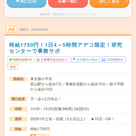
気になる!
応募へ進む
詳しく見る
派遣会社
株式会社リクルートスタッフィング
未読
掲載日
2026/08/09
時給1750円！1日4～5時間アデコ限定！研究
センターで事務サポ
職種未経験OK
交通費別途支給あり
土日祝日が休み
WEB登録OK
派遣
東京都小平市
勤務地
萩山駅から徒歩7分／青梅街道駅から徒歩15分／新小平駅
から徒歩10分
月～金※土日休み！
曜日頻度
10:00～15:00(実働:5時間) (休憩0分)
時間
2026/10/上旬～長期（3カ月以上） ★10月～OK！
期間
時給1750円
時給