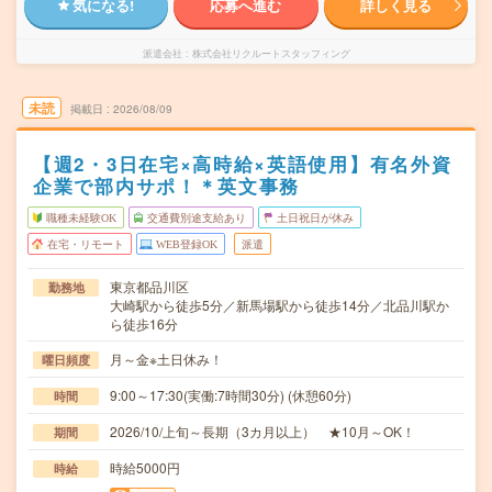
気になる!
応募へ進む
詳しく見る
派遣会社
株式会社リクルートスタッフィング
未読
掲載日
2026/08/09
【週2・3日在宅×高時給×英語使用】有名外資
企業で部内サポ！＊英文事務
職種未経験OK
交通費別途支給あり
土日祝日が休み
在宅・リモート
WEB登録OK
派遣
東京都品川区
勤務地
大崎駅から徒歩5分／新馬場駅から徒歩14分／北品川駅か
ら徒歩16分
月～金※土日休み！
曜日頻度
9:00～17:30(実働:7時間30分) (休憩60分)
時間
2026/10/上旬～長期（3カ月以上） ★10月～OK！
期間
時給5000円
時給