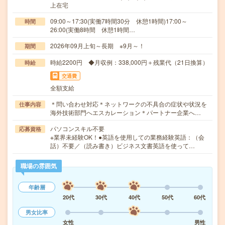
上在宅
09:00～17:30(実働7時間30分 休憩1時間)17:00～
時間
26:00(実働8時間 休憩1時間…
2026年09月上旬～長期 ※9月～！
期間
時給2200円 ◆月収例：338,000円＋残業代（21日換算）
時給
交通費
全額支給
＊問い合わせ対応＊ネットワークの不具合の症状や状況を
仕事内容
海外技術部門へエスカレーション＊パートナー企業へ…
パソコンスキル不要
応募資格
※業界未経験OK！●英語を使用しての業務経験英語：（会
話）不要／（読み書き）ビジネス文書英語を使って…
職場の雰囲気
年齢層
20代
30代
40代
50代
60代
男女比率
女性
男性