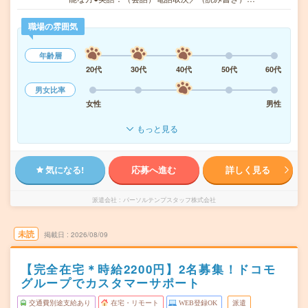
職場の雰囲気
年齢層
20代
30代
40代
50代
60代
男女比率
女性
男性
もっと見る
気になる!
応募へ進む
詳しく見る
派遣会社
パーソルテンプスタッフ株式会社
未読
掲載日
2026/08/09
【完全在宅＊時給2200円】2名募集！ドコモ
グループでカスタマーサポート
交通費別途支給あり
在宅・リモート
WEB登録OK
派遣