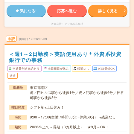
気になる!
応募へ進む
詳しく見る
派遣会社
アデコ株式会社
未読
掲載日
2026/08/09
＜週1～2日勤務＞英語使用あり＊外資系投資
銀行での事務
交通費別途支給あり
土日祝日が休み
残業なし
WEB登録OK
派遣
東京都港区
勤務地
虎ノ門ヒルズ駅から徒歩1分／虎ノ門駅から徒歩6分／神谷
町駅から徒歩8分
シフト制※土日休み！
曜日頻度
9:00～17:30(実働:7時間30分) (休憩60分) ※残業なし
時間
2026/9/上旬～長期（3カ月以上） ★9月～OK！
期間