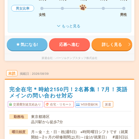
男女比率
女性
男性
もっと見る
気になる!
応募へ進む
詳しく見る
派遣会社
パーソルテンプスタッフ株式会社
未読
掲載日
2026/08/09
完全在宅＊時給2150円！2名募集！7月！英語
メインの問い合わせ対応
交通費別途支給あり
在宅・リモート
WEB登録OK
派遣
東京都港区
勤務地
品川駅から徒歩7分
月～金・土・日・祝(週5日) ※時間/曜日シフトです（就業
曜日頻度
開始～2ヶ月の研修期間は(月)～(金)が就業日） #週3日以