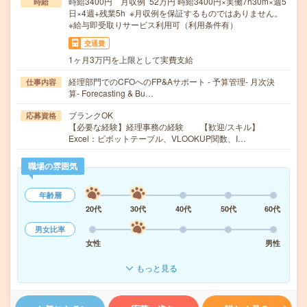
時給3400円 月収例 52万円 時給3400円×実働7h30m×週5
時給
日×4週+残業5h ※月収例を保証するものではありません。
※給与即受取りサービス利用可（利用条件有）
交通費
1ヶ月3万円を上限として実費支給
経理部門でのCFOへのFP&Aサポート - 予算管理- 月次決
仕事内容
算- Forecasting & Bu…
ブランクOK
応募資格
【必要な経験】経理事務の経験 【歓迎/スキル】
Excel：ピボットテーブル、VLOOKUP関数、I…
職場の雰囲気
年齢層
20代
30代
40代
50代
60代
男女比率
女性
男性
もっと見る