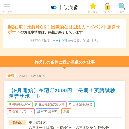
メニュー
気になる!
ログイン
検索
週2在宅！未経験OK！国際的な財団法人＊イベント運営サ
ポート
のお仕事情報は、掲載が終了しています
掲載時の情報は、
ページ下部
からご覧いただけます。
お探しの条件に近い派遣のお仕事
未読
掲載日
2026/08/09
【9月開始】在宅〇2500円！長期！英語試験
運営サポート
職種未経験OK
交通費別途支給あり
土日祝日が休み
在宅・リモート
WEB登録OK
派遣
東京都港区
勤務地
六本木一丁目駅から徒歩1分／六本木駅から徒歩6分