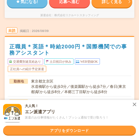
気になる!
応募へ進む
詳しく見る
派遣会社
株式会社リクルートスタッフィング
未読
掲載日
2026/08/09
正職員＊英語＊時給2000円＊国際機関での事
務アシスタント
交通費別途支給あり
土日祝日が休み
WEB登録OK
正社員への紹介予定派遣
東京都文京区
勤務地
水道橋駅から徒歩3分／後楽園駅から徒歩7分／春日(東京
都)駅から徒歩8分／本郷三丁目駅から徒歩8分
月～金 ※土日祝休み
曜日頻度
大人気！
エン派遣アプリ
9：30～17：30 （休憩60分 12:30～13:30）
時間
派遣のお仕事情報がたくさん！プッシュ通知で受け取ろう！
即日～ 長期
期間
アプリをダウンロード
2000～2300円 + 交通費 ※直雇用後の想定年収：５
時給
００～６５０万円