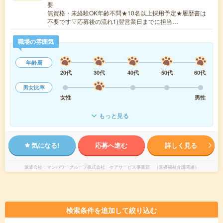
要
無資格・未経験OK年齢不問★10名以上採用予定★履歴書は
不要です▽応募後の流れ1)翌営業日までに担当…
職場の雰囲気
年齢層
20代
30代
40代
50代
60代
男女比率
女性
男性
もっと見る
気になる!
応募へ進む
詳しく見る
派遣会社
マンパワーグループ株式会社 ケアサービス事業部 （医療福祉介護関連）
検索条件を追加して絞り込む