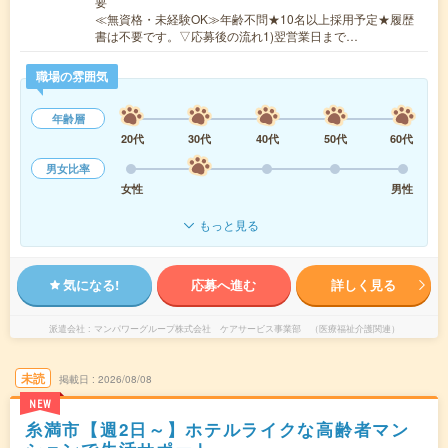
要
≪無資格・未経験OK≫年齢不問★10名以上採用予定★履歴
書は不要です。▽応募後の流れ1)翌営業日まで…
職場の雰囲気
年齢層
20代
30代
40代
50代
60代
男女比率
女性
男性
もっと見る
気になる!
応募へ進む
詳しく見る
派遣会社
マンパワーグループ株式会社 ケアサービス事業部 （医療福祉介護関連）
未読
掲載日
2026/08/08
NEW
糸満市【週2日～】ホテルライクな高齢者マン