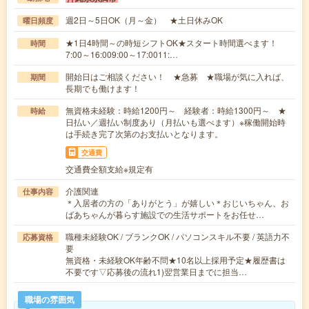
週2日～5日OK（月～金） ★土日休みOK
曜日頻度
★1日4時間～の時短シフトOK★スタート時間選べます！
時間
7:00～16:009:00～17:0011:…
開始日はご相談ください！ ★急募 ★職場が気に入れば、
期間
長期でも働けます！
無資格未経験：時給1200円～ 経験者：時給1300円～ ★
時給
日払い／週払い制度あり（月払いも選べます）※稼働開始時
は手続き完了次第のお支払いとなります。
交通費
交通費全額支給※規定有
介護関連
仕事内容
＊入居者の方の「ありがとう」が嬉しい＊おじいちゃん、お
ばあちゃんが暮らす施設での生活サポートをお任せ…
職種未経験OK / ブランクOK / パソコンスキル不要 / 英語力不
応募資格
要
無資格・未経験OK年齢不問★10名以上採用予定★履歴書は
不要です▽応募後の流れ1)翌営業日までに担当…
職場の雰囲気