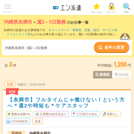
メニュー
気になる!
ログイン
検索
沖縄県糸満市
×
週2～3日勤務
のお仕事一覧
糸満市の派遣のお仕事情報です。
オフィスワーク・事務系
、
営業・販売・サービス系
、
クリエイティブ系
などのお仕事を取り揃えています。週2～3日勤務の条件の他に、
交通費別途支給あり
、
職種未経験OK
、
友だちと一緒の応募OK
などのこだわり条件も
取り揃えています。
条件の変更
沖縄県糸満市 / 週2～3日勤務
3
1,200
全
件
平均時給:
円
時給順
新着順
未読
掲載日
2026/08/08
NEW
【糸満市】フルタイムじゃ働けない！という方
へ＊週2や時短も＊ケアスタッフ
職種未経験OK
交通費別途支給あり
土日祝日が休み
残業なし
WEB登録OK
派遣
沖縄県糸満市
勤務地