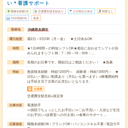
い＊看護サポート
職種未経験OK
交通費別途支給あり
土日祝日が休み
残業なし
WEB登録OK
派遣
沖縄県糸満市
勤務地
週2日～5日OK（月～金） ★土日休みOK
曜日頻度
★1日4時間～の時短シフトOK★都合に合わせてシフトが決
時間
められますシフト例：7：00～16：009：…
長期のお仕事です。開始日はご相談ください！ ★急募
期間
無資格未経験：時給1200円～ 経験者：時給1300円～ ★
時給
日払い／週払い制度あり（月払いも選べます）※稼働開始時
は手続き完了次第のお支払いとなります。
交通費
交通費全額支給※規定有
看護助手
仕事内容
≪病院でちょっとしたお手伝い≫〇お手洗い・入浴など生活
のお手伝い○診察室への付き添い○食事のサポート…
職種未経験OK / ブランクOK / パソコンスキル不要 / 英語力不
応募資格