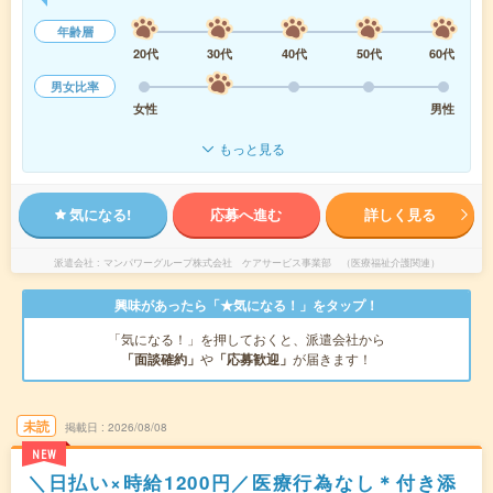
年齢層
20代
30代
40代
50代
60代
男女比率
女性
男性
もっと見る
気になる!
応募へ進む
詳しく見る
派遣会社
マンパワーグループ株式会社 ケアサービス事業部 （医療福祉介護関連）
興味があったら「★気になる！」をタップ！
「気になる！」を押しておくと、派遣会社から
「面談確約」
や
「応募歓迎」
が届きます！
未読
掲載日
2026/08/08
NEW
＼日払い×時給1200円／医療行為なし＊付き添