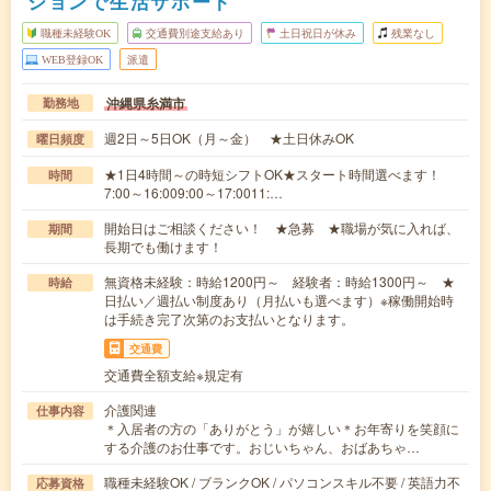
ションで生活サポート
職種未経験OK
交通費別途支給あり
土日祝日が休み
残業なし
WEB登録OK
派遣
沖縄県糸満市
勤務地
週2日～5日OK（月～金） ★土日休みOK
曜日頻度
★1日4時間～の時短シフトOK★スタート時間選べます！
時間
7:00～16:009:00～17:0011:…
開始日はご相談ください！ ★急募 ★職場が気に入れば、
期間
長期でも働けます！
無資格未経験：時給1200円～ 経験者：時給1300円～ ★
時給
日払い／週払い制度あり（月払いも選べます）※稼働開始時
は手続き完了次第のお支払いとなります。
交通費
交通費全額支給※規定有
介護関連
仕事内容
＊入居者の方の「ありがとう」が嬉しい＊お年寄りを笑顔に
する介護のお仕事です。おじいちゃん、おばあちゃ…
職種未経験OK / ブランクOK / パソコンスキル不要 / 英語力不
応募資格