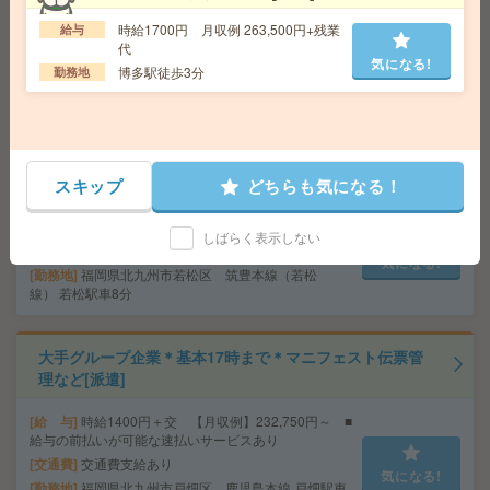
給 与
時給1150円
時給1700円 月収例 263,500円+残業
給与
交通費
交通費支給有り
代
気になる!
勤務地
宮崎神宮駅～徒歩10分 ※車通勤・バイク通
気になる!
博多駅徒歩3分
勤務地
勤OK
ピタッと17時まで＊データ入力など＊未経験でもOK[派
遣]
スキップ
どちらも気になる！
給 与
時給1400円～1500円＋交 【月収例】217,0
00円～ ■給与の前払いが可能な速払いサービスあり
しばらく表示しない
交通費
交通費支給あり
気になる!
勤務地
福岡県北九州市若松区 筑豊本線（若松
線） 若松駅車8分
大手グループ企業＊基本17時まで＊マニフェスト伝票管
理など[派遣]
給 与
時給1400円＋交 【月収例】232,750円～ ■
給与の前払いが可能な速払いサービスあり
交通費
交通費支給あり
気になる!
勤務地
福岡県北九州市戸畑区 鹿児島本線 戸畑駅車