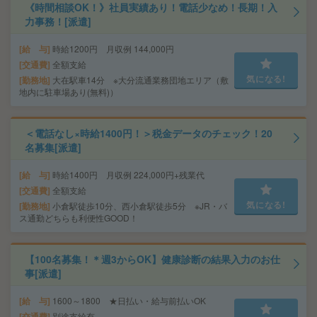
《時間相談OK！》社員実績あり！電話少なめ！長期！入
力事務！[派遣]
給 与
時給1200円 月収例 144,000円
交通費
全額支給
気になる!
勤務地
大在駅車14分 ※大分流通業務団地エリア（敷
地内に駐車場あり(無料)）
＜電話なし×時給1400円！＞税金データのチェック！20
名募集[派遣]
給 与
時給1400円 月収例 224,000円+残業代
交通費
全額支給
気になる!
勤務地
小倉駅徒歩10分、西小倉駅徒歩5分 ※JR・バ
ス通勤どちらも利便性GOOD！
【100名募集！＊週3からOK】健康診断の結果入力のお仕
事[派遣]
給 与
1600～1800 ★日払い・給与前払いOK
交通費
別途支給有