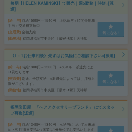
短期【HELEN KAMINSKI】で販売｜週5勤務｜時短○[派
遣]
給 与
時給1500円～1540円 上記給与＋時間外勤務
手当＋交通費支給◎
交通費
全額支給
気になる!
勤務地
福岡県福岡市中央区 【最寄り駅】天神駅
《1：1お仕事相談》先ずはお気軽にご相談下さい○[派遣]
給 与
時給1300円～1500円 ※スキル・派遣先によ
り異なります
交通費
別途、全額支給 ※派遣先によっては、月額上
気になる!
限がございます。
勤務地
福岡県福岡市中央区 【最寄り駅】天神駅
福岡岩田屋 「へアアクセサリーブランド」 にてスタッ
フ募集[派遣]
給 与
時給1340円～1340円 ≪給与について≫末締
め・翌月15日支払い※残業は1分単位でお支払いします