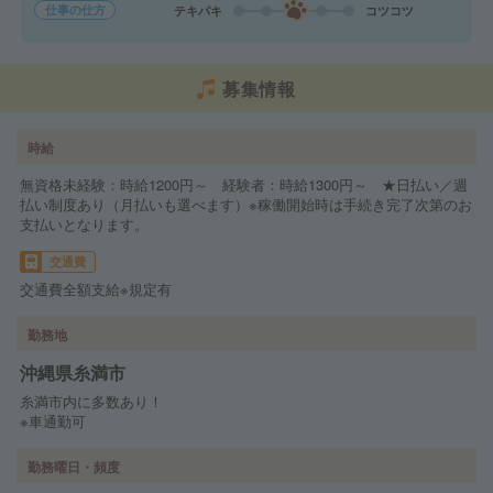
仕事の仕方
テキパキ
コツコツ
募集情報
時給
無資格未経験：時給1200円～ 経験者：時給1300円～ ★日払い／週
払い制度あり（月払いも選べます）※稼働開始時は手続き完了次第のお
支払いとなります。
交通費
交通費全額支給※規定有
勤務地
沖縄県糸満市
糸満市内に多数あり！
※車通勤可
勤務曜日・頻度