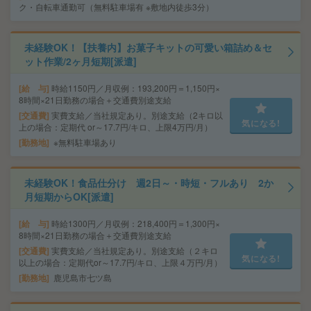
ク・自転車通勤可（無料駐車場有 ※敷地内徒歩3分）
未経験OK！【扶養内】お菓子キットの可愛い箱詰め＆セ
ット作業/2ヶ月短期[派遣]
給 与
時給1150円／月収例：193,200円＝1,150円×
8時間×21日勤務の場合＋交通費別途支給
交通費
実費支給／当社規定あり。別途支給（2キロ以
気になる!
上の場合：定期代 or～17.7円/キロ、上限4万円/月）
勤務地
※無料駐車場あり
未経験OK！食品仕分け 週2日～・時短・フルあり 2か
月短期からOK[派遣]
給 与
時給1300円／月収例：218,400円＝1,300円×
8時間×21日勤務の場合＋交通費別途支給
交通費
実費支給／当社規定あり。別途支給（２キロ
気になる!
以上の場合：定期代or～17.7円/キロ、上限４万円/月）
勤務地
鹿児島市七ツ島