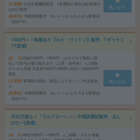
交通費
公共交通機関推奨 ※車通勤の場合は駐車場代
気になる!
は自己負担
勤務地
沖縄県那覇市 ゆいレール おもろまち駅直結
（徒歩1分）
1500円～！制服あり【ルイ・ヴィトン】販売 Tギャラリ
ア[派遣]
給 与
時給1500円～1600円 ※※スマホで簡単に前
払いで給与が受け取れます（上限・条件有） ※ご経験
やスキル考慮 月収例1600円×8時間×20日＝256000円
想定
交通費
車通勤の場合、規定によりガソリン代支給あ
気になる!
り
勤務地
沖縄県那覇市 ゆいレール おもろまち駅直結
（徒歩1分）
月30万超も！「ラルフローレン」中国語通訳販売 あし
びなー[派遣]
給 与
時給1850円～1950円 ※ご経験・スキル考慮
スマホでかんたんに前払いで給与が受け取れます（※上