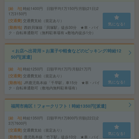
給 与
時給1400円 日額平均1万150円/月額(21日)2
1万3150円
交通費
交通費支給（規定あり）
気になる!
勤務地
西鉄貝塚線「貝塚駅」徒歩30分 ★車・バイ
ク・自転車通勤可（無料駐車場有 ※敷地内徒歩1分）
＜お店へ出荷用＞お菓子や軽食などのピッキング/時給12
50円[派遣]
給 与
時給1250円 日額平均1万円/月額21万円
交通費
交通費支給（規定あり）
気になる!
勤務地
JR鹿児島本線「千早駅」車15分 ★車・バイ
ク・自転車通勤可（敷地内無料駐車場有）
福岡市南区！フォークリフト！時給1350円[派遣]
給 与
時給1350円 日額平均1万800円/月額(22日)2
3万7600円
交通費
交通費支給（規定あり）
気になる!
勤務地
鹿児島本線「竹下駅」徒歩10分 ★車・バイ