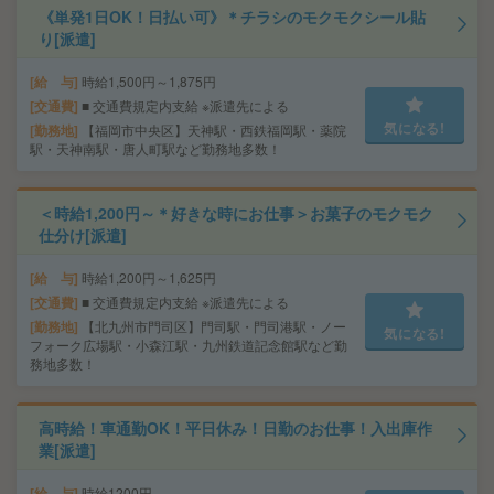
《単発1日OK！日払い可》＊チラシのモクモクシール貼
り[派遣]
給 与
時給1,500円～1,875円
交通費
■ 交通費規定内支給 ※派遣先による
気になる!
勤務地
【福岡市中央区】天神駅・西鉄福岡駅・薬院
駅・天神南駅・唐人町駅など勤務地多数！
＜時給1,200円～＊好きな時にお仕事＞お菓子のモクモク
仕分け[派遣]
給 与
時給1,200円～1,625円
交通費
■ 交通費規定内支給 ※派遣先による
勤務地
【北九州市門司区】門司駅・門司港駅・ノー
気になる!
フォーク広場駅・小森江駅・九州鉄道記念館駅など勤
務地多数！
高時給！車通勤OK！平日休み！日勤のお仕事！入出庫作
業[派遣]
給 与
時給1200円