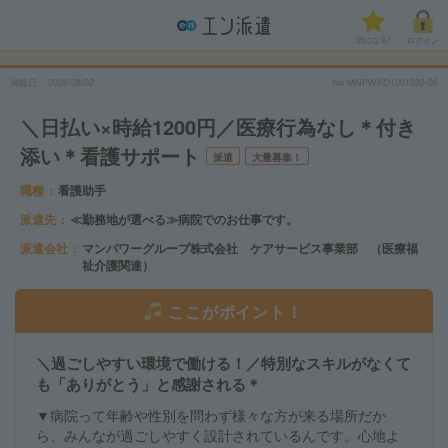
気になる!
ログイン
掲載日
2026/08/02
No.MNPWKO1001332-06
＼日払い×時給1200円／医療行為なし＊付き
添い＊看護サポート
派遣
大量募集！
職種
看護助手
派遣先
≪勤務地が選べる≫病院でのお仕事です。
派遣会社
マンパワーグループ株式会社 ケアサービス事業部 （医療福
祉介護関連）
ここがポイント！
＼過ごしやすい環境で働ける！／特別なスキルがなくて
も「ありがとう」と感謝される＊
▼病院って年齢や性別を問わず様々な方が来る場所だか
ら、みんなが過ごしやすく設計されているんです。心地よ