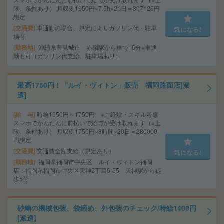
限、条件あり） 月収例1950円×7.5h×21日＝307125円
想定
交通費
車通勤の場合、規定によりガソリン代・駐車
気になる!
場有
勤務地
沖縄県豊見城市 赤嶺駅から車で15分※車通
勤も可（ガソリン代支給、駐車場あり）
最高1750円！「ルイ・ヴィトン」販売 福岡路面店[派
遣]
給 与
時給1650円～1750円 ※ご経験・スキル考慮
スマホでかんたんに前払いで給与が受け取れます（※上
限、条件あり） 月収例1750円×8時間×20日＝280000
円想定
交通費
交通費全額支給（規定あり）
気になる!
勤務地
福岡県福岡市中央区 ルイ・ヴィトン福岡
店：福岡県福岡市中央区天神2丁目5-55 天神駅から徒
歩5分
砂糖の機械包装、袋締め、外包装のチェック/時給1400円
[派遣]