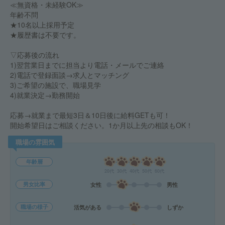
≪無資格・未経験OK≫
年齢不問
★10名以上採用予定
★履歴書は不要です。
▽応募後の流れ
1)翌営業日までに担当より電話・メールでご連絡
2)電話で登録面談→求人とマッチング
3)ご希望の施設で、職場見学
4)就業決定→勤務開始
応募→就業まで最短3日＆10日後に給料GETも可！
開始希望日はご相談ください。1か月以上先の相談もOK！
職場の雰囲気
年齢層
20代
30代
40代
50代
60代
男女比率
女性
男性
職場の様子
活気がある
しずか