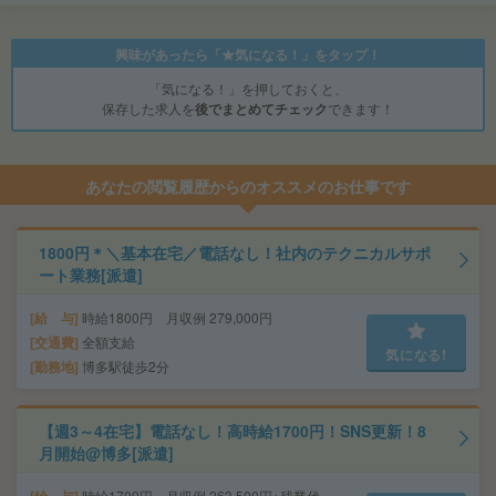
興味があったら「★気になる！」をタップ！
「気になる！」を押しておくと、
保存した求人を
後でまとめてチェック
できます！
あなたの閲覧履歴からのオススメのお仕事です
1800円＊＼基本在宅／電話なし！社内のテクニカルサポ
ート業務[派遣]
給 与
時給1800円 月収例 279,000円
交通費
全額支給
気になる!
勤務地
博多駅徒歩2分
【週3～4在宅】電話なし！高時給1700円！SNS更新！8
月開始@博多[派遣]
時給1700円 月収例 263,500円+残業代