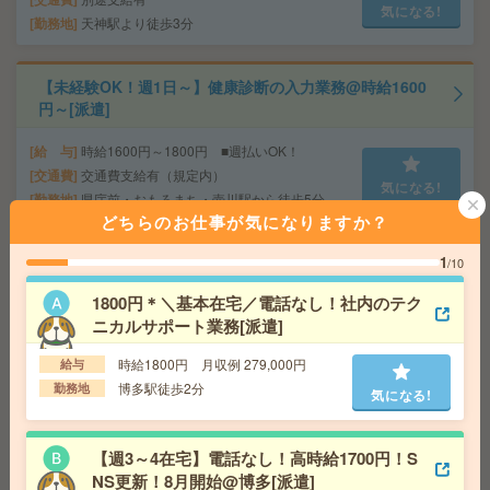
気になる!
勤務地
天神駅より徒歩3分
【未経験OK！週1日～】健康診断の入力業務@時給1600
円～[派遣]
給 与
時給1600円～1800円 ■週払いOK！
交通費
交通費支給有（規定内）
気になる!
勤務地
県庁前・おもろまち・壺川駅から徒歩5分
どちらのお仕事が気になりますか？
【お試し短期OK！電話なし】車の4桁の番号チェック・
1
/10
入力[派遣]
1800円＊＼基本在宅／電話なし！社内のテク
ニカルサポート業務[派遣]
給 与
時給1600円～1800円 ■週払いOK！
交通費
交通費支給有（規定内）
気になる!
時給1800円 月収例 279,000円
給与
勤務地
県庁前・おもろまち・壺川駅から徒歩5分
博多駅徒歩2分
勤務地
気になる!
給与即払いOK！高時給！平日休み！パック詰め、品出し
【週3～4在宅】電話なし！高時給1700円！S
[派遣]
NS更新！8月開始@博多[派遣]