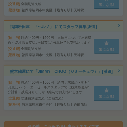
交通費
全額別途支給
気になる!
勤務地
福岡県福岡市中央区 【最寄り駅】天神駅
福岡岩田屋 「ヘルノ」 にてスタッフ募集[派遣]
給 与
時給1400円～1500円 ≪給与について≫末締
め・翌月15日支払い※残業は1分単位でお支払いします
交通費
全額別途支給
気になる!
勤務地
福岡県福岡市中央区 【最寄り駅】天神駅
熊本鶴屋にて「JIMMY CHOO（ジミーチュウ）」[派遣]
給 与
時給1450円～1500円 給与：末締め・翌月1
5日払い・シーエーセールススタッフでは残業単位が1
分計算・残業分もしっかり給与でお支払いします
気になる!
交通費
交通費別途支給（全額支給）
勤務地
熊本県熊本市中央区 【最寄り駅】通町筋駅
その他、こちらのお仕事もオススメです