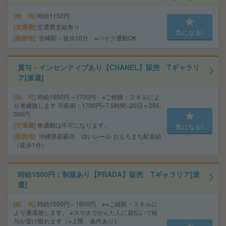
給 与
時給1150円
交通費
交通費支給有り
気になる!
勤務地
宮崎駅～徒歩10分 ※バイク通勤OK
賞与・インセンティブあり【CHANEL】販売 Tギャラリ
ア[派遣]
給 与
時給1600円～1700円 ※ご経験・スキルによ
り考慮致します 月収例：1700円×7.5時間×20日＝255,
000円
交通費
車通勤は不可になります。
気になる!
勤務地
沖縄県那覇市 ゆいレール おもろまち駅直結
（徒歩1分）
時給1500円！制服あり【PRADA】販売 Tギャラリア[派
遣]
給 与
時給1500円～1600円 ※※ご経験・スキルに
より優遇致します。 ※スマホでかんたんに前払いで給
与が受け取れます（※上限、条件あり）