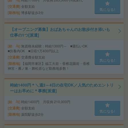
給 与
交通費
全額支給
気になる!
勤務地
博多駅徒歩3分
【オープニング募集】おばあちゃんのお散歩付き添いも
仕事の1つ[派遣]
給 与
無資格未経験：時給1300円～ ■週払いOK
■扶養内OK ■日収1万400円以上
交通費
交通費全額支給
気になる!
勤務地
【福岡市東区】福工大前・香椎花園前・香椎
神宮・雁ノ巣・舞松原など勤務地多数！
時給1400円＊＼週3～4日の在宅OK／人気のためエントリ
ーはお早めに＊事務[派遣]
給 与
時給1400円 月収例 210,000円
交通費
全額支給
気になる!
勤務地
薬院駅徒歩2分