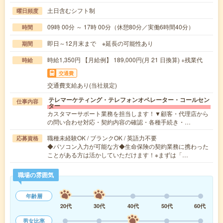
土日含むシフト制
曜日頻度
09時 00分 ～ 17時 00分（休憩80分／実働6時間40分）
時間
即日～12月末まで ※延長の可能性あり
期間
時給1,350円 【月給例】 189,000円(月 21 日換算) +残業代
時給
交通費
交通費支給あり(当社規定)
テレマーケティング・テレフォンオペレーター・コールセン
仕事内容
ター
カスタマーサポート業務を担当します！▼顧客・代理店から
の問い合わせ対応・契約内容の確認・各種手続き・…
職種未経験OK / ブランクOK / 英語力不要
応募資格
◆パソコン入力が可能な方◆生命保険の契約業務に携わった
ことがある方は活かしていただけます！※まずは「…
職場の雰囲気
年齢層
20代
30代
40代
50代
60代
男女比率