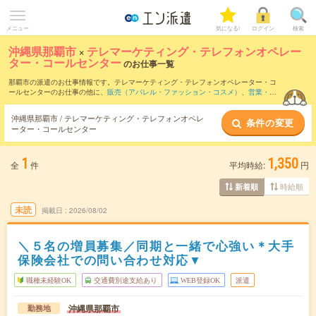
メニュー
気になる!
ログイン
検索
沖縄県那覇市
×
テレマーケティング・テレフォンオペレー
ター・コールセンター
のお仕事一覧
那覇市の派遣のお仕事情報です。テレマーケティング・テレフォンオペレーター・コ
ールセンターのお仕事の他に、
販売（アパレル・ファッション・コスメ）
、
営業・企
画営業・ラウンダー
、
窓口・ショールーム・カウンター受付
などを取り揃えていま
す。さらに、
短期
・
単発
などの期間や、
職種未経験OK
などのこだわり条件で絞り込ん
沖縄県那覇市 / テレマーケティング・テレフォンオペレ
条件の変更
でいただけます。職種辞典：
テレマーケティング・テレフォンオペレーター・コール
ーター・コールセンター
センターのお仕事とは？とは？
1
1,350
全
件
平均時給:
円
時給順
新着順
未読
掲載日
2026/08/02
＼５名の増員募集／同期と一緒で心強い＊大手
保険会社での問い合わせ対応▼
職種未経験OK
交通費別途支給あり
WEB登録OK
派遣
沖縄県那覇市
勤務地